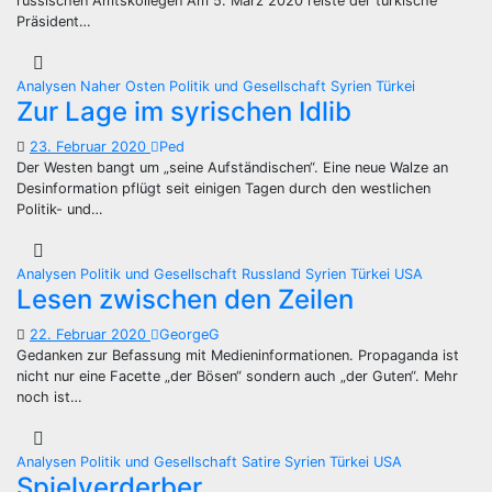
russischen Amtskollegen Am 5. März 2020 reiste der türkische
Präsident…
Analysen
Naher Osten
Politik und Gesellschaft
Syrien
Türkei
Zur Lage im syrischen Idlib
23. Februar 2020
Ped
Der Westen bangt um „seine Aufständischen“. Eine neue Walze an
Desinformation pflügt seit einigen Tagen durch den westlichen
Politik- und…
Analysen
Politik und Gesellschaft
Russland
Syrien
Türkei
USA
Lesen zwischen den Zeilen
22. Februar 2020
GeorgeG
Gedanken zur Befassung mit Medieninformationen. Propaganda ist
nicht nur eine Facette „der Bösen“ sondern auch „der Guten“. Mehr
noch ist…
Analysen
Politik und Gesellschaft
Satire
Syrien
Türkei
USA
Spielverderber