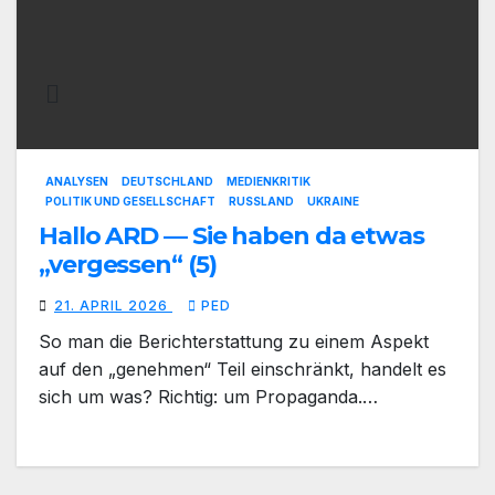
ANALYSEN
DEUTSCHLAND
MEDIENKRITIK
POLITIK UND GESELLSCHAFT
RUSSLAND
UKRAINE
Hallo ARD — Sie haben da etwas
„vergessen“ (5)
21. APRIL 2026
PED
So man die Berichterstattung zu einem Aspekt
auf den „genehmen“ Teil einschränkt, handelt es
sich um was? Richtig: um Propaganda.…