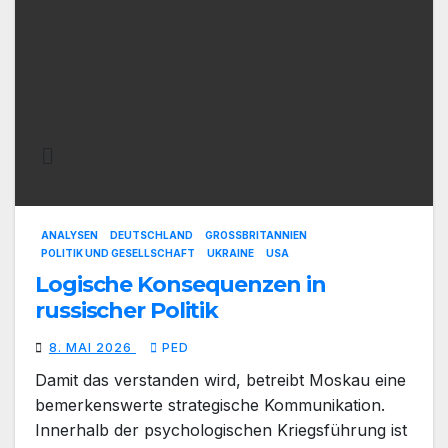
ANALYSEN
DEUTSCHLAND
GROSSBRITANNIEN
POLITIK UND GESELLSCHAFT
UKRAINE
USA
Logische Konsequenzen in
russischer Politik
8. MAI 2026
PED
Damit das verstanden wird, betreibt Moskau eine
bemerkenswerte strategische Kommunikation.
Innerhalb der psychologischen Kriegsführung ist