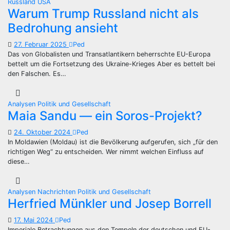
Russland
USA
Warum Trump Russland nicht als
Bedrohung ansieht
27. Februar 2025
Ped
Das von Globalisten und Transatlantikern beherrschte EU-Europa
bettelt um die Fortsetzung des Ukraine-Krieges Aber es bettelt bei
den Falschen. Es…
Analysen
Politik und Gesellschaft
Maia Sandu — ein Soros-Projekt?
24. Oktober 2024
Ped
In Moldawien (Moldau) ist die Bevölkerung aufgerufen, sich „für den
richtigen Weg“ zu entscheiden. Wer nimmt welchen Einfluss auf
diese…
Analysen
Nachrichten
Politik und Gesellschaft
Herfried Münkler und Josep Borrell
17. Mai 2024
Ped
Imperiale Betrachtungen aus den Tempeln der deutschen und EU-