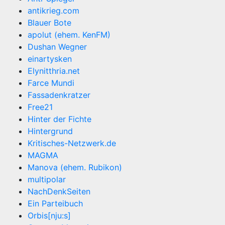
antikrieg.com
Blauer Bote
apolut (ehem. KenFM)
Dushan Wegner
einartysken
Elynitthria.net
Farce Mundi
Fassadenkratzer
Free21
Hinter der Fichte
Hintergrund
Kritisches-Netzwerk.de
MAGMA
Manova (ehem. Rubikon)
multipolar
NachDenkSeiten
Ein Parteibuch
Orbis[nju:s]