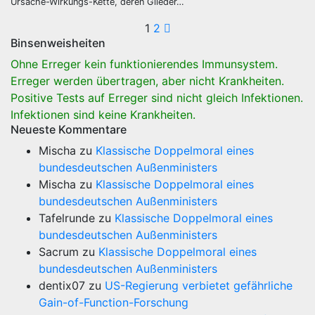
Ursache-Wirkungs-Kette, deren Glieder…
Seitennummeri
1
2
Binsenweisheiten
der
Ohne Erreger kein funktionierendes Immunsystem.
Beiträge
Erreger werden übertragen, aber nicht Krankheiten.
Positive Tests auf Erreger sind nicht gleich Infektionen.
Infektionen sind keine Krankheiten.
Neueste Kommentare
Mischa
zu
Klassische Doppelmoral eines
bundesdeutschen Außenministers
Mischa
zu
Klassische Doppelmoral eines
bundesdeutschen Außenministers
Tafelrunde
zu
Klassische Doppelmoral eines
bundesdeutschen Außenministers
Sacrum
zu
Klassische Doppelmoral eines
bundesdeutschen Außenministers
dentix07
zu
US-Regierung verbietet gefährliche
Gain-of-Function-Forschung