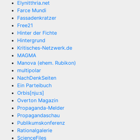
Elynitthria.net
Farce Mundi
Fassadenkratzer
Free21
Hinter der Fichte
Hintergrund
Kritisches-Netzwerk.de
MAGMA
Manova (ehem. Rubikon)
multipolar
NachDenkSeiten
Ein Parteibuch
Orbis[nju:s]
Overton Magazin
Propaganda-Melder
Propagandaschau
Publikumskonferenz
Rationalgalerie
ScienceFiles