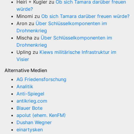
Heiri + Kugler
zu
Ob sich Tamara darüber freuen
würde?
Minomi
zu
Ob sich Tamara darüber freuen würde?
Aron
zu
Über Schlüsselkomponenten im
Drohnenkrieg
Mischa
zu
Über Schlüsselkomponenten im
Drohnenkrieg
Upling
zu
Kiews militärische Infrastruktur im
Visier
Alternative Medien
AG Friedensforschung
Analitik
Anti-Spiegel
antikrieg.com
Blauer Bote
apolut (ehem. KenFM)
Dushan Wegner
einartysken