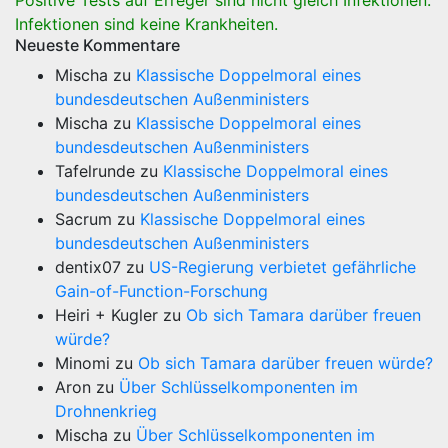
Positive Tests auf Erreger sind nicht gleich Infektionen.
Infektionen sind keine Krankheiten.
Neueste Kommentare
Mischa
zu
Klassische Doppelmoral eines
bundesdeutschen Außenministers
Mischa
zu
Klassische Doppelmoral eines
bundesdeutschen Außenministers
Tafelrunde
zu
Klassische Doppelmoral eines
bundesdeutschen Außenministers
Sacrum
zu
Klassische Doppelmoral eines
bundesdeutschen Außenministers
dentix07
zu
US-Regierung verbietet gefährliche
Gain-of-Function-Forschung
Heiri + Kugler
zu
Ob sich Tamara darüber freuen
würde?
Minomi
zu
Ob sich Tamara darüber freuen würde?
Aron
zu
Über Schlüsselkomponenten im
Drohnenkrieg
Mischa
zu
Über Schlüsselkomponenten im