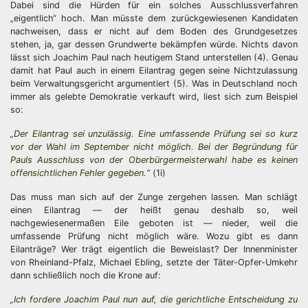
Dabei sind die Hürden für ein solches Ausschlussverfahren
„eigentlich“ hoch. Man müsste dem zurückgewiesenen Kandidaten
nachweisen, dass er nicht auf dem Boden des Grundgesetzes
stehen, ja, gar dessen Grundwerte bekämpfen würde. Nichts davon
lässt sich Joachim Paul nach heutigem Stand unterstellen (4). Genau
damit hat Paul auch in einem Eilantrag gegen seine Nichtzulassung
beim Verwaltungsgericht argumentiert (5). Was in Deutschland noch
immer als gelebte Demokratie verkauft wird, liest sich zum Beispiel
so:
„Der Eilantrag sei unzulässig. Eine umfassende Prüfung sei so kurz
vor der Wahl im September nicht möglich. Bei der Begründung für
Pauls Ausschluss von der Oberbürgermeisterwahl habe es keinen
offensichtlichen Fehler gegeben.“
(1i)
Das muss man sich auf der Zunge zergehen lassen. Man schlägt
einen Eilantrag — der heißt genau deshalb so, weil
nachgewiesenermaßen Eile geboten ist — nieder, weil die
umfassende Prüfung nicht möglich wäre. Wozu gibt es dann
Eilanträge? Wer trägt eigentlich die Beweislast? Der Innenminister
von Rheinland-Pfalz, Michael Ebling, setzte der Täter-Opfer-Umkehr
dann schließlich noch die Krone auf:
„Ich fordere Joachim Paul nun auf, die gerichtliche Entscheidung zu