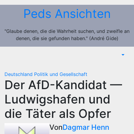
Zum
Peds Ansichten
Inhalt
springen
"Glaube denen, die die Wahrheit suchen, und zweifle an
denen, die sie gefunden haben." (André Gide)
Deutschland
Politik und Gesellschaft
Der AfD-Kandidat —
Ludwigshafen und
die Täter als Opfer
Von
Dagmar Henn