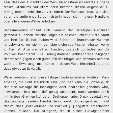
sein, dass der Augenblick der Wahl ein egalitärer ist und die Aufgabe
dieses Gremiums vor allem darin besteht, diesen Augenblick zu
ermöglichen ‒ nicht, ihn zu verhindern. Der Wahlausschuss und allen
voran die amtierende Bürgermeisterin haben sich in dieser Handlung
über alle anderen Wähler erhoben.
Seltsamerweise scheint sich niemand der Beteiligten Gedanken
gemacht zu haben, welche Folgen ein solcher Schritt für die Stadt
und ihre Gesellschaft haben wird. Schon die Brandmauer-Nummer
ist schwierig, weil sie mit den eigentlichen politischen Inhalten wenig
zu tun hat. Aber das ist ein Handeln, das sich zumindest auf die
Politiker beschränkt. Die Ludwigshafener Wahlsabotage hingegen
richtet sich gegen einen guten Teil der Bürger, und dennoch bestand
wohl die Erwartung, man könne in diesen Wald hineinbrüllen, ohne
dass etwas zurückbrüllt.
Wenn jedenfalls jetzt diese fähigen Ludwigshafener Politiker Mails
erhalten, die nicht freundlich sind (und man kann die Schwelle, ab
der eine Aussage für beleidigend oder bedrohlich gehalten wird,
inzwischen nicht mehr tief genug ansetzen), dann werden damit
mitnichten „Gremien […] durch Drohungen unter Druck gesetzt“, wie
das Landtagspräsident Hendrik Hering sieht. Und es geht auch nicht
darum, dass „Politikerinnen und Politiker […] angstfrei entscheiden
können“ müssen. Die Arroganz, die in dieser Ludwigshafener