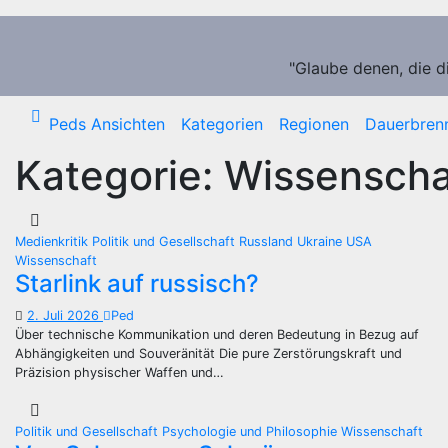
Zum
Inhalt
springen
"Glaube denen, die d
Peds Ansichten
Kategorien
Regionen
Dauerbren
Kategorie:
Wissenscha
Medienkritik
Politik und Gesellschaft
Russland
Ukraine
USA
Wissenschaft
Starlink auf russisch?
2. Juli 2026
Ped
Über technische Kommunikation und deren Bedeutung in Bezug auf
Abhängigkeiten und Souveränität Die pure Zerstörungskraft und
Präzision physischer Waffen und…
Politik und Gesellschaft
Psychologie und Philosophie
Wissenschaft