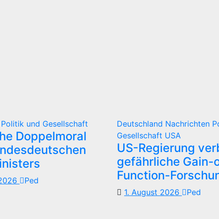
d
Politik und Gesellschaft
Deutschland
Nachrichten
P
che Doppelmoral
Gesellschaft
USA
US-Regierung verb
undesdeutschen
gefährliche Gain-o
nisters
Function-Forschu
 2026
Ped
1. August 2026
Ped