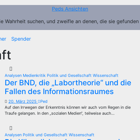
Peds Ansichten
ie Wahrheit suchen, und zweifle an denen, die sie gefunden
ner
Spender
ft
Analysen
Medienkritik
Politik und Gesellschaft
Wissenschaft
Der BND, die „Labortheorie“ und die
Fallen des Informationsraumes
20. März 2025
Ped
Auf den Irrwegen der Erkenntnis können wir auch vom Regen in die
Traufe gelangen. In den „sozialen Medien“, teilweise auch…
Analysen
Politik und Gesellschaft
Wissenschaft