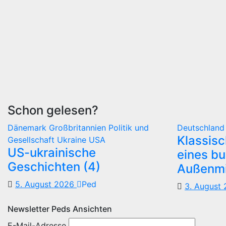
Schon gelesen?
Dänemark
Großbritannien
Politik und
Deutschlan
Klassis
Gesellschaft
Ukraine
USA
US-ukrainische
eines b
Geschichten (4)
Außenmi
5. August 2026
Ped
3. August
Newsletter Peds Ansichten
E-Mail-Adresse