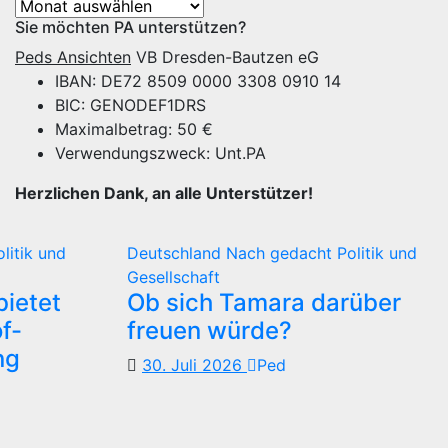
Archiv
Sie möchten PA unterstützen?
Peds Ansichten
VB Dresden-Bautzen eG
IBAN: DE72 8509 0000 3308 0910 14
BIC: GENODEF1DRS
Maximalbetrag: 50 €
Verwendungszweck: Unt.PA
Herzlichen Dank, an alle Unterstützer!
olitik und
Deutschland
Nach gedacht
Politik und
Gesellschaft
ietet
Ob sich Tamara darüber
f-
freuen würde?
ng
30. Juli 2026
Ped