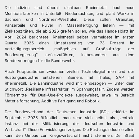
Die Indizien sind überall sichtbar: Rheinmetall baut neue
Munitionsfabriken in Unterlüß, Niedersachsen, und plant Werke in
Sachsen und Nordrhein-Westfalen. Diese sollen Granaten,
Panzerteile und Pulver in Massenfertigung liefern — mit
Zielkapazitäten, die ab 2026 greifen sollen, wie das Handelsblatt im
April 2024 berichtete. Rheinmetall selbst vermeldete im ersten
Quartal 2025 einen Umsatzanstieg von 73 Prozent im
Verteidigungsbereich, „maßgeblich auf Großaufträge der
Bundesregierung“ zurückzuführen, insbesondere aus dem
Sondervermögen für die Bundeswehr.
Auch Kooperationen zwischen zivilen Technologiefirmen und der
Rüstungsindustrie entstehen: Siemens mit Thales, SAP mit
Rheinmetall. Die Bahnindustrie wird mit einbezogen — unter dem
Stichwort „Resiliente Infrastruktur im Spannungsfall“. Zudem werden
Fördermittel für Dual-Use-Projekte ausgeweitet, etwa im Bereich
Materialforschung, Additive Fertigung und Robotik.
Der Bundesverband der Deutschen Industrie (BDI) erklärte im
September 2025 öffentlich, man sehe sich selbst als „zentrale
Instanz bei der Militarisierung der deutschen Industrie und
Wirtschaft“. Diese Entwicklungen zeigen: Die Rüstungsindustrie allein
kann den Umbau zur Kriegswirtschaft nicht stemmen. Der Staat