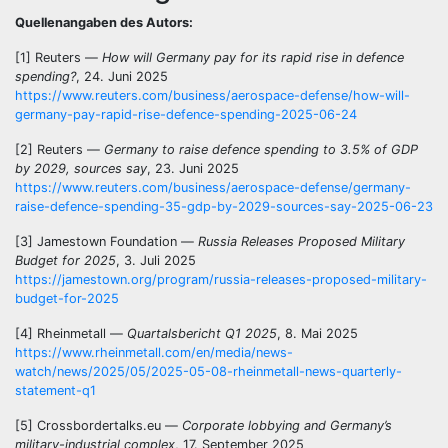
Quellenangaben des Autors:
[1] Reuters —
How will Germany pay for its rapid rise in defence
spending?
, 24. Juni 2025
https://www.reuters.com/business/aerospace-defense/how-will-
germany-pay-rapid-rise-defence-spending-2025-06-24
[2] Reuters —
Germany to raise defence spending to 3.5% of GDP
by 2029, sources say
, 23. Juni 2025
https://www.reuters.com/business/aerospace-defense/germany-
raise-defence-spending-35-gdp-by-2029-sources-say-2025-06-23
[3] Jamestown Foundation —
Russia Releases Proposed Military
Budget for 2025
, 3. Juli 2025
https://jamestown.org/program/russia-releases-proposed-military-
budget-for-2025
[4] Rheinmetall —
Quartalsbericht Q1 2025
, 8. Mai 2025
https://www.rheinmetall.com/en/media/news-
watch/news/2025/05/2025-05-08-rheinmetall-news-quarterly-
statement-q1
[5] Crossbordertalks.eu —
Corporate lobbying and Germany’s
military-industrial complex
, 17. September 2025