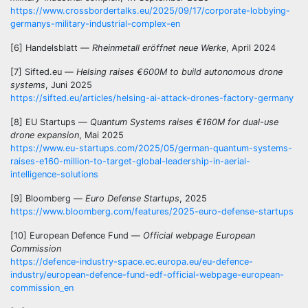
https://www.crossbordertalks.eu/2025/09/17/corporate-lobbying-
germanys-military-industrial-complex-en
[6] Handelsblatt —
Rheinmetall eröffnet neue Werke
, April 2024
[7] Sifted.eu —
Helsing raises €600M to build autonomous drone
systems
, Juni 2025
https://sifted.eu/articles/helsing-ai-attack-drones-factory-germany
[8] EU Startups —
Quantum Systems raises €160M for dual-use
drone expansion
, Mai 2025
https://www.eu-startups.com/2025/05/german-quantum-systems-
raises-e160-million-to-target-global-leadership-in-aerial-
intelligence-solutions
[9] Bloomberg —
Euro Defense Startups
, 2025
https://www.bloomberg.com/features/2025-euro-defense-startups
[10] European Defence Fund —
Official webpage European
Commission
https://defence-industry-space.ec.europa.eu/eu-defence-
industry/european-defence-fund-edf-official-webpage-european-
commission_en