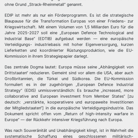
ohne Grund „Strack-Rheinmetall“ genannt.
EDIP ist mehr als nur ein Förderprogramm. Es ist die strategische
Blaupause für die Transformation Europas von einer Friedens- zur
Kriegswirtschaft. Mit einem Volumen von 1,5 Milliarden Euro für die
Jahre 2025-2027 soll eine „European Defence Technological and
Industrial Base“ (EDTIB) aufgebaut werden — eine europäische
Verteidigungs- industriebasis mit hoher Eigenversorgung, kurzen
Lieferketten und koordinierter Rüstungsproduktion, wie die EU-
Kommission in ihrem Strategiepapier darlegt.
Das zentrale Dogma lautet: Europa müsse seine „Abhängigkeit von
Drittstaaten“ reduzieren. Gemeint sind vor allem die USA, aber auch
Großbritannien, die Türkei und Südkorea. Die EU-Kommission
formuliert es in der zugehörigen „European Defence Industrial
Strategy“ (EDIS) unmissverständlich: Es brauche „increased, more
collaborative and European investment from Member States“ [zu
deutsch: „verstärkte, kooperativere und europaweite Investitionen
der Mitgliedstaaten“] in die europäische Verteidigungsindustrie. Das
Dokument spricht offen vom „Return of high-intensity warfare in
Europe“ — der Rückkehr intensiver Kriegsführung nach Europa.
Was nach Souveränität und Unabhängigkeit klingt, ist in Wahrheit die
systematische Schaffung eines geschlossenen militärisch-