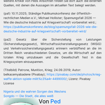
weitere Artikel von Peds Ansichten finden Sie dort auch die externen
Quellen, mit denen die Aussagen im aktuellen Text belegt werden.
(pa1) 10.11.2025; Ständige Publikumskonferenz der öffentlich-
rechtlichen Medien e.V.; Michael Hollister; Spannungsfall 2026 —
Wie die deutsche Industrie auf Kriegswirtschaft vorbereitet wird.;
https://publikumskonferenz.de/blog/spannungsfall-2026-wie-die-
deutsche-industrie-auf-kriegswirtschaft-vorbereitet-wird/
(pa2) Gesetz über die Sicherstellung von Leistungen
(Sicherstellungsgesetz), Wirtschaftssicherstellungsgesetz (WiSiG)
und Verkehrssicherstellungsgesetz erinnern verblüffend an die im
Dritten Reich verabschiedeten Gesetze, um die Wirtschaft auf den
totalen Krieg umzubauen und die Gesellschaft fest in das
Kriegssystem einzuspannen.
(Titelbild) Patrone, Munition, Krieg; 24.09.2019; Autor:
belkacemyabadene (Pixabay);
https://pixabay.com/de/photos/krieg-
waffe-aktion-spiele-milit%c3%a4r-4499000/
; Lizenz: Pixabay
License
Beitragsnavigation
Nigeria und die wahren Sorgen des Westens
Songdo — Die Stadt, die alles weiß
Von
Ped