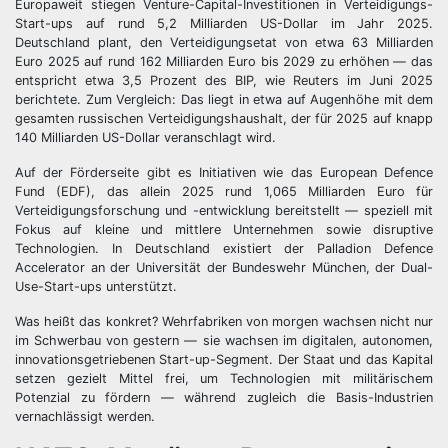
Europaweit stiegen Venture-Capital-Investitionen in Verteidigungs-
Start-ups auf rund 5,2 Milliarden US-Dollar im Jahr 2025.
Deutschland plant, den Verteidigungsetat von etwa 63 Milliarden
Euro 2025 auf rund 162 Milliarden Euro bis 2029 zu erhöhen — das
entspricht etwa 3,5 Prozent des BIP, wie Reuters im Juni 2025
berichtete. Zum Vergleich: Das liegt in etwa auf Augenhöhe mit dem
gesamten russischen Verteidigungshaushalt, der für 2025 auf knapp
140 Milliarden US-Dollar veranschlagt wird.
Auf der Förderseite gibt es Initiativen wie das European Defence
Fund (EDF), das allein 2025 rund 1,065 Milliarden Euro für
Verteidigungsforschung und -entwicklung bereitstellt — speziell mit
Fokus auf kleine und mittlere Unternehmen sowie disruptive
Technologien. In Deutschland existiert der Palladion Defence
Accelerator an der Universität der Bundeswehr München, der Dual-
Use-Start-ups unterstützt.
Was heißt das konkret? Wehrfabriken von morgen wachsen nicht nur
im Schwerbau von gestern — sie wachsen im digitalen, autonomen,
innovationsgetriebenen Start-up-Segment. Der Staat und das Kapital
setzen gezielt Mittel frei, um Technologien mit militärischem
Potenzial zu fördern — während zugleich die Basis-Industrien
vernachlässigt werden.