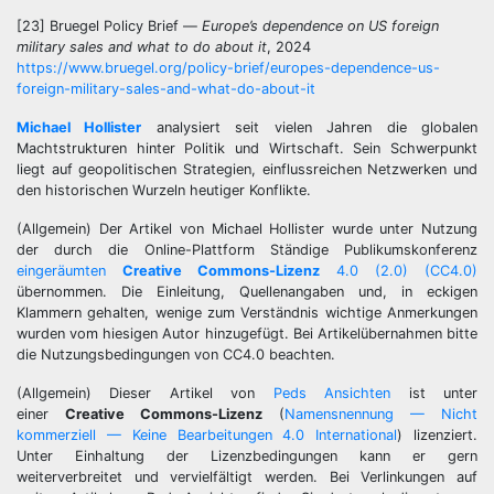
[23] Bruegel Policy Brief —
Europe’s dependence on US foreign
military sales and what to do about it
, 2024
https://www.bruegel.org/policy-brief/europes-dependence-us-
foreign-military-sales-and-what-do-about-it
Michael Hollister
analysiert seit vielen Jahren die globalen
Machtstrukturen hinter Politik und Wirtschaft. Sein Schwerpunkt
liegt auf geopolitischen Strategien, einflussreichen Netzwerken und
den historischen Wurzeln heutiger Konflikte.
(Allgemein) Der Artikel von Michael Hollister wurde unter Nutzung
der durch die Online-Plattform Ständige Publikumskonferenz
eingeräumten
Creative Commons-Lizenz
4.0 (2.0) (CC4.0)
übernommen. Die Einleitung, Quellenangaben und, in eckigen
Klammern gehalten, wenige zum Verständnis wichtige Anmerkungen
wurden vom hiesigen Autor hinzugefügt. Bei Artikelübernahmen bitte
die Nutzungsbedingungen von CC4.0 beachten.
(Allgemein) Dieser Artikel von
Peds Ansichten
ist unter
einer
Creative Commons-Lizenz
(
Namensnennung — Nicht
kommerziell
—
Keine Bearbeitungen 4.0 International
) lizenziert.
Unter Einhaltung der Lizenzbedingungen kann er gern
weiterverbreitet und vervielfältigt werden. Bei Verlinkungen auf