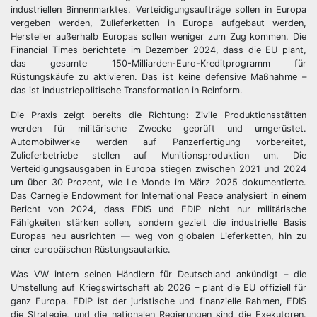
industriellen Binnenmarktes. Verteidigungsaufträge sollen in Europa
vergeben werden, Zulieferketten in Europa aufgebaut werden,
Hersteller außerhalb Europas sollen weniger zum Zug kommen. Die
Financial Times berichtete im Dezember 2024, dass die EU plant,
das gesamte 150-Milliarden-Euro-Kreditprogramm für
Rüstungskäufe zu aktivieren. Das ist keine defensive Maßnahme –
das ist industriepolitische Transformation in Reinform.
Die Praxis zeigt bereits die Richtung: Zivile Produktionsstätten
werden für militärische Zwecke geprüft und umgerüstet.
Automobilwerke werden auf Panzerfertigung vorbereitet,
Zulieferbetriebe stellen auf Munitionsproduktion um. Die
Verteidigungsausgaben in Europa stiegen zwischen 2021 und 2024
um über 30 Prozent, wie Le Monde im März 2025 dokumentierte.
Das Carnegie Endowment for International Peace analysiert in einem
Bericht von 2024, dass EDIS und EDIP nicht nur militärische
Fähigkeiten stärken sollen, sondern gezielt die industrielle Basis
Europas neu ausrichten — weg von globalen Lieferketten, hin zu
einer europäischen Rüstungsautarkie.
Was VW intern seinen Händlern für Deutschland ankündigt – die
Umstellung auf Kriegswirtschaft ab 2026 – plant die EU offiziell für
ganz Europa. EDIP ist der juristische und finanzielle Rahmen, EDIS
die Strategie, und die nationalen Regierungen sind die Exekutoren.