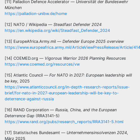
[11] Palladion Defence Accelerator —
Universität der Bundeswehr
München
https://palladion-unibw.de/home
[12] NATO / Wikipedia —
Steadfast Defender 2024
https://en.wikipedia.org/wiki/Steadfast_Defender_2024
[13] EuropeAfrica.Army.mil —
Defender Europe 2025 overview
https://www.europeafrica.army.mil/ArticleViewPressRelease/Article/4
[14] COEMED.org —
Vigorous Warrior 2026 Planning Resources
https://www.coemed.org/resources/vw
[15] Atlantic Council —
For NATO in 2027: European leadership will
be key
, 2025
https://www.atlanticcouncil.org/in-depth-research-reports/issue-
brief/for-nato-in-2027-european-
leadership-will-be-key-to-
deterrence-against-russia
[16] RAND Corporation —
Russia, China, and the European
Deterrence Gap
(RRA3141-5)
https://www.rand.org/pubs/research_reports/RRA3141-5.html
[17] Statistisches Bundesamt —
Unternehmensinsolvenzen 2024
,
März 2025