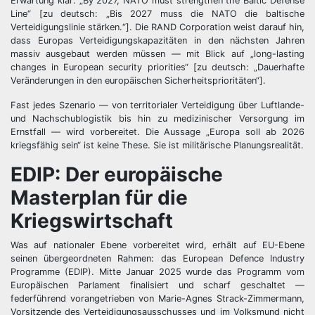
Erwartung klar: „By 2027, NATO must strengthen the Baltic Defense
Line“ [zu deutsch: „Bis 2027 muss die NATO die baltische
Verteidigungslinie stärken.“]. Die RAND Corporation weist darauf hin,
dass Europas Verteidigungskapazitäten in den nächsten Jahren
massiv ausgebaut werden müssen — mit Blick auf „long-lasting
changes in European security priorities“ [zu deutsch: „Dauerhafte
Veränderungen in den europäischen Sicherheitsprioritäten“].
Fast jedes Szenario — von territorialer Verteidigung über Luftlande-
und Nachschublogistik bis hin zu medizinischer Versorgung im
Ernstfall — wird vorbereitet. Die Aussage „Europa soll ab 2026
kriegsfähig sein“ ist keine These. Sie ist militärische Planungsrealität.
EDIP: Der europäische
Masterplan für die
Kriegswirtschaft
Was auf nationaler Ebene vorbereitet wird, erhält auf EU-Ebene
seinen übergeordneten Rahmen: das European Defence Industry
Programme (EDIP). Mitte Januar 2025 wurde das Programm vom
Europäischen Parlament finalisiert und scharf geschaltet —
federführend vorangetrieben von Marie-Agnes Strack-Zimmermann,
Vorsitzende des Verteidigungsausschusses und im Volksmund nicht