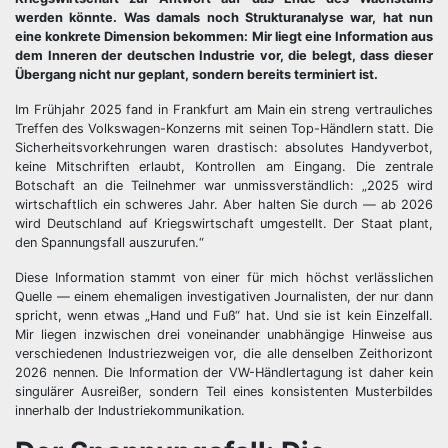
werden könnte. Was damals noch Strukturanalyse war, hat nun
eine konkrete Dimension bekommen: Mir liegt eine Information aus
dem Inneren der deutschen Industrie vor, die belegt, dass dieser
Übergang nicht nur geplant, sondern bereits terminiert ist.
Im Frühjahr 2025 fand in Frankfurt am Main ein streng vertrauliches
Treffen des Volkswagen-Konzerns mit seinen Top-Händlern statt. Die
Sicherheitsvorkehrungen waren drastisch: absolutes Handyverbot,
keine Mitschriften erlaubt, Kontrollen am Eingang. Die zentrale
Botschaft an die Teilnehmer war unmissverständlich: „2025 wird
wirtschaftlich ein schweres Jahr. Aber halten Sie durch — ab 2026
wird Deutschland auf Kriegswirtschaft umgestellt. Der Staat plant,
den Spannungsfall auszurufen.“
Diese Information stammt von einer für mich höchst verlässlichen
Quelle — einem ehemaligen investigativen Journalisten, der nur dann
spricht, wenn etwas „Hand und Fuß“ hat. Und sie ist kein Einzelfall.
Mir liegen inzwischen drei voneinander unabhängige Hinweise aus
verschiedenen Industriezweigen vor, die alle denselben Zeithorizont
2026 nennen. Die Information der VW-Händlertagung ist daher kein
singulärer Ausreißer, sondern Teil eines konsistenten Musterbildes
innerhalb der Industriekommunikation.