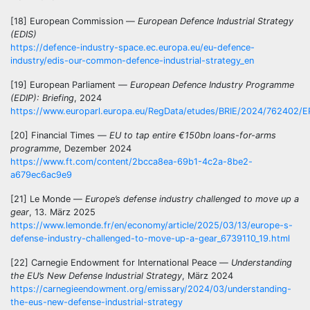
[18] European Commission —
European Defence Industrial Strategy
(EDIS)
https://defence-industry-space.ec.europa.eu/eu-defence-
industry/edis-our-common-defence-industrial-strategy_en
[19] European Parliament —
European Defence Industry Programme
(EDIP): Briefing
, 2024
https://www.europarl.europa.eu/RegData/etudes/BRIE/2024/76240
[20] Financial Times —
EU to tap entire €150bn loans-for-arms
programme
, Dezember 2024
https://www.ft.com/content/2bcca8ea-69b1-4c2a-8be2-
a679ec6ac9e9
[21] Le Monde —
Europe’s defense industry challenged to move up a
gear
, 13. März 2025
https://www.lemonde.fr/en/economy/article/2025/03/13/europe-s-
defense-industry-challenged-to-move-up-a-gear_6739110_19.html
[22] Carnegie Endowment for International Peace —
Understanding
the EU’s New Defense Industrial Strategy
, März 2024
https://carnegieendowment.org/emissary/2024/03/understanding-
the-eus-new-defense-industrial-strategy