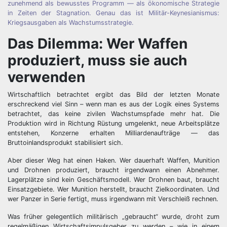
zunehmend als bewusstes Programm — als ökonomische Strategie
in Zeiten der Stagnation. Genau das ist Militär-Keynesianismus:
Kriegsausgaben als Wachstumsstrategie.
Das Dilemma: Wer Waffen
produziert, muss sie auch
verwenden
Wirtschaftlich betrachtet ergibt das Bild der letzten Monate
erschreckend viel Sinn – wenn man es aus der Logik eines Systems
betrachtet, das keine zivilen Wachstumspfade mehr hat. Die
Produktion wird in Richtung Rüstung umgelenkt, neue Arbeitsplätze
entstehen, Konzerne erhalten Milliardenaufträge — das
Bruttoinlandsprodukt stabilisiert sich.
Aber dieser Weg hat einen Haken. Wer dauerhaft Waffen, Munition
und Drohnen produziert, braucht irgendwann einen Abnehmer.
Lagerplätze sind kein Geschäftsmodell. Wer Drohnen baut, braucht
Einsatzgebiete. Wer Munition herstellt, braucht Zielkoordinaten. Und
wer Panzer in Serie fertigt, muss irgendwann mit Verschleiß rechnen.
Was früher gelegentlich militärisch „gebraucht“ wurde, droht zum
regelmäßigen Wirtschaftsimpulsgeber zu werden – wie in einem