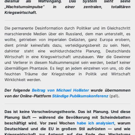
diesmal als Waffengang. Das System sieht seine
„Wachstumsimpulse“ in einer zentralen, totalitären
Kriegswirtschaft.
Die permanente Desinformation durch Politiker und im Gleichschritt
marschierende Medien über ein Russland, dem man unterstellt, es
wollte, getrieben von imperialen Gelüsten, ganz Europa erobern,
dient primär keinesfalls dazu, verteidigungsbereit zu sein. Nein,
dahinter steht eine wohldurchdachte Planung, Deutschlands
Wirtschaft in eine Kriegswirtschaft umzubauen. Wer die Gewinner
und Verlierer in diesem Nullsummenspiel sein werden, bedarf keiner
übermäßigen Phantasie. Es liegt an jedem einzelnen von uns, ob die
feuchten Träume der Kriegstreiber in Politik und Wirtschaft
Wirklichkeit werden.
Der folgende
Beitrag von Michael Hollister
wurde übernommen
von der Online-Plattform
Ständige Publikumskonferenz
(pa1)
.
Das ist keine Verschwörungstheorie. Das ist Planung. Und diese
Planung läuft — während die Bevölkerung mit Scheindebatten
beschäftigt wird. Vor zwei Wochen
habe ich analysiert
, warum
Deutschland und die EU in großem Stil aufrüsten — und wie
Kriegswirtschaft zur Antwort auf das Ende des Wachstums