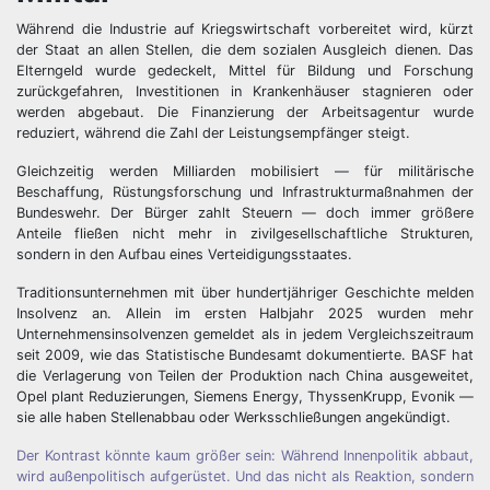
Während die Industrie auf Kriegswirtschaft vorbereitet wird, kürzt
der Staat an allen Stellen, die dem sozialen Ausgleich dienen. Das
Elterngeld wurde gedeckelt, Mittel für Bildung und Forschung
zurückgefahren, Investitionen in Krankenhäuser stagnieren oder
werden abgebaut. Die Finanzierung der Arbeitsagentur wurde
reduziert, während die Zahl der Leistungsempfänger steigt.
Gleichzeitig werden Milliarden mobilisiert — für militärische
Beschaffung, Rüstungsforschung und Infrastrukturmaßnahmen der
Bundeswehr. Der Bürger zahlt Steuern — doch immer größere
Anteile fließen nicht mehr in zivilgesellschaftliche Strukturen,
sondern in den Aufbau eines Verteidigungsstaates.
Traditionsunternehmen mit über hundertjähriger Geschichte melden
Insolvenz an. Allein im ersten Halbjahr 2025 wurden mehr
Unternehmensinsolvenzen gemeldet als in jedem Vergleichszeitraum
seit 2009, wie das Statistische Bundesamt dokumentierte. BASF hat
die Verlagerung von Teilen der Produktion nach China ausgeweitet,
Opel plant Reduzierungen, Siemens Energy, ThyssenKrupp, Evonik —
sie alle haben Stellenabbau oder Werksschließungen angekündigt.
Der Kontrast könnte kaum größer sein: Während Innenpolitik abbaut,
wird außenpolitisch aufgerüstet. Und das nicht als Reaktion, sondern