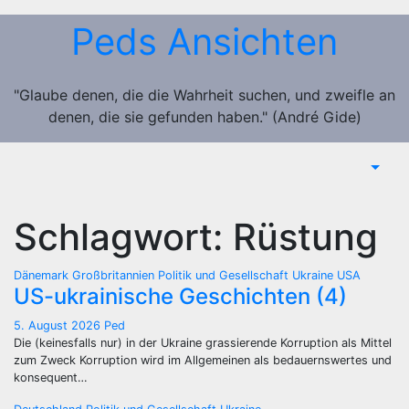
Zum
Peds Ansichten
Inhalt
springen
"Glaube denen, die die Wahrheit suchen, und zweifle an
denen, die sie gefunden haben." (André Gide)
Schlagwort:
Rüstung
Dänemark
Großbritannien
Politik und Gesellschaft
Ukraine
USA
US-ukrainische Geschichten (4)
5. August 2026
Ped
Die (keinesfalls nur) in der Ukraine grassierende Korruption als Mittel
zum Zweck Korruption wird im Allgemeinen als bedauernswertes und
konsequent…