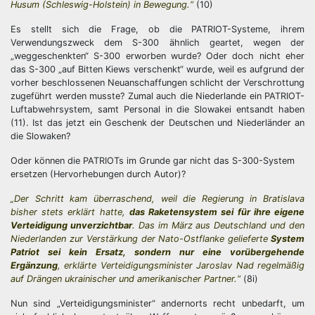
Husum (Schleswig-Holstein) in Bewegung.“
(10)
Es stellt sich die Frage, ob die PATRIOT-Systeme, ihrem
Verwendungszweck dem S-300 ähnlich geartet, wegen der
„weggeschenkten“ S-300 erworben wurde? Oder doch nicht eher
das S-300 „auf Bitten Kiews verschenkt“ wurde, weil es aufgrund der
vorher beschlossenen Neuanschaffungen schlicht der Verschrottung
zugeführt werden musste? Zumal auch die Niederlande ein PATRIOT-
Luftabwehrsystem, samt Personal in die Slowakei entsandt haben
(11). Ist das jetzt ein Geschenk der Deutschen und Niederländer an
die Slowaken?
Oder können die PATRIOTs im Grunde gar nicht das S-300-System
ersetzen (Hervorhebungen durch Autor)?
„Der Schritt kam überraschend, weil die Regierung in Bratislava
bisher stets erklärt hatte,
das Raketensystem sei für ihre eigene
Verteidigung unverzichtbar
. Das im März aus Deutschland und den
Niederlanden zur Verstärkung der Nato-Ostflanke gelieferte
System
Patriot sei kein Ersatz, sondern nur eine vorübergehende
Ergänzung
, erklärte Verteidigungsminister Jaroslav Nad regelmäßig
auf Drängen ukrainischer und amerikanischer Partner.“
(8i)
Nun sind „Verteidigungsminister“ andernorts recht unbedarft, um