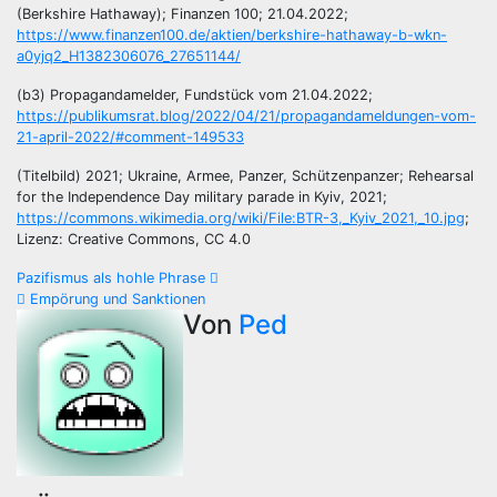
(Berkshire Hathaway); Finanzen 100; 21.04.2022;
https://www.finanzen100.de/aktien/berkshire-hathaway-b-wkn-
a0yjq2_H1382306076_27651144/
(b3) Propagandamelder, Fundstück vom 21.04.2022;
https://publikumsrat.blog/2022/04/21/propagandameldungen-vom-
21-april-2022/#comment-149533
(Titelbild) 2021; Ukraine, Armee, Panzer, Schützenpanzer; Rehearsal
for the Independence Day military parade in Kyiv, 2021;
https://commons.wikimedia.org/wiki/File:BTR-3,_Kyiv_2021,_10.jpg
;
Lizenz: Creative Commons, CC 4.0
Beitragsnavigation
Pazifismus als hohle Phrase
Empörung und Sanktionen
Von
Ped