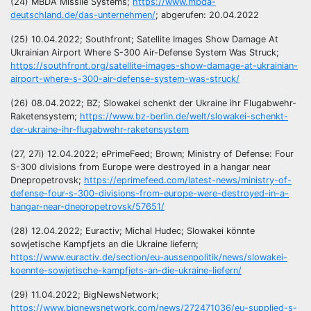
(24) MBDA Missile Systems;
https://www.mbda-
deutschland.de/das-unternehmen/
; abgerufen: 20.04.2022
(25) 10.04.2022; Southfront; Satellite Images Show Damage At
Ukrainian Airport Where S-300 Air-Defense System Was Struck;
https://southfront.org/satellite-images-show-damage-at-ukrainian-
airport-where-s-300-air-defense-system-was-struck/
(26) 08.04.2022; BZ; Slowakei schenkt der Ukraine ihr Flugabwehr-
Raketensystem;
https://www.bz-berlin.de/welt/slowakei-schenkt-
der-ukraine-ihr-flugabwehr-raketensystem
(27, 27i) 12.04.2022; ePrimeFeed; Brown; Ministry of Defense: Four
S-300 divisions from Europe were destroyed in a hangar near
Dnepropetrovsk;
https://eprimefeed.com/latest-news/ministry-of-
defense-four-s-300-divisions-from-europe-were-destroyed-in-a-
hangar-near-dnepropetrovsk/57651/
(28) 12.04.2022; Euractiv; Michal Hudec; Slowakei könnte
sowjetische Kampfjets an die Ukraine liefern;
https://www.euractiv.de/section/eu-aussenpolitik/news/slowakei-
koennte-sowjetische-kampfjets-an-die-ukraine-liefern/
(29) 11.04.2022; BigNewsNetwork;
https://www.bignewsnetwork.com/news/272471036/eu-supplied-s-