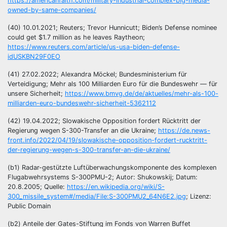
https://americanfaith.com/military-industrial-complex-big-media-
owned-by-same-companies/
(40) 10.01.2021; Reuters; Trevor Hunnicutt; Biden’s Defense nominee
could get $1.7 million as he leaves Raytheon;
https://www.reuters.com/article/us-usa-biden-defense-
idUSKBN29F0EO
(41) 27.02.2022; Alexandra Möckel; Bundesministerium für
Verteidigung; Mehr als 100 Milliarden Euro für die Bundeswehr — für
unsere Sicherheit;
https://www.bmvg.de/de/aktuelles/mehr-als-100-
milliarden-euro-bundeswehr-sicherheit-5362112
(42) 19.04.2022; Slowakische Opposition fordert Rücktritt der
Regierung wegen S-300-Transfer an die Ukraine;
https://de.news-
front.info/2022/04/19/slowakische-opposition-fordert-rucktritt-
der-regierung-wegen-s-300-transfer-an-die-ukraine/
(b1) Radar-gestützte Luftüberwachungskomponente des komplexen
Flugabwehrsystems S-300PMU-2; Autor: Shukowskij; Datum:
20.8.2005; Quelle:
https://en.wikipedia.org/wiki/S-
300_missile_system#/media/File:S-300PMU2_64N6E2.jpg
; Lizenz:
Public Domain
(b2) Anteile der Gates-Stiftung im Fonds von Warren Buffet