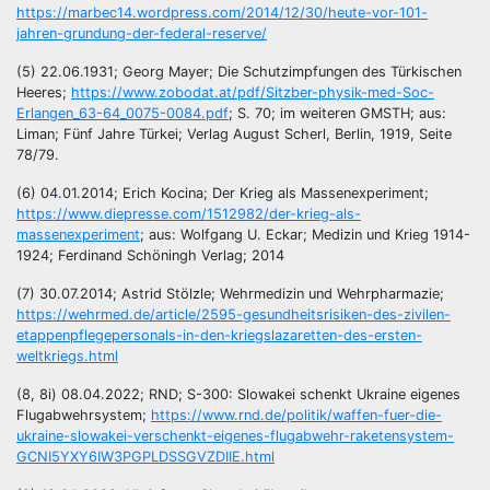
https://marbec14.wordpress.com/2014/12/30/heute-vor-101-
jahren-grundung-der-federal-reserve/
(5) 22.06.1931; Georg Mayer; Die Schutzimpfungen des Türkischen
Heeres;
https://www.zobodat.at/pdf/Sitzber-physik-med-Soc-
Erlangen_63-64_0075-0084.pdf
; S. 70; im weiteren GMSTH; aus:
Liman; Fünf Jahre Türkei; Verlag August Scherl, Berlin, 1919, Seite
78/79.
(6) 04.01.2014; Erich Kocina; Der Krieg als Massenexperiment;
https://www.diepresse.com/1512982/der-krieg-als-
massenexperiment
; aus: Wolfgang U. Eckar; Medizin und Krieg 1914-
1924; Ferdinand Schöningh Verlag; 2014
(7) 30.07.2014; Astrid Stölzle; Wehrmedizin und Wehrpharmazie;
https://wehrmed.de/article/2595-gesundheitsrisiken-des-zivilen-
etappenpflegepersonals-in-den-kriegslazaretten-des-ersten-
weltkriegs.html
(8, 8i) 08.04.2022; RND; S-300: Slowakei schenkt Ukraine eigenes
Flugabwehrsystem;
https://www.rnd.de/politik/waffen-fuer-die-
ukraine-slowakei-verschenkt-eigenes-flugabwehr-raketensystem-
GCNI5YXY6IW3PGPLDSSGVZDIIE.html