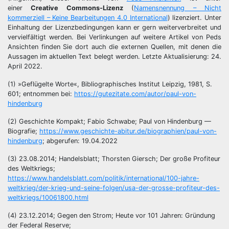
einer
Creative Commons-Lizenz
(
Namensnennung – Nicht
kommerziell – Keine Bearbeitungen 4.0 International
) lizenziert. Unter
Einhaltung der Lizenzbedingungen kann er gern weiterverbreitet und
vervielfältigt werden. Bei Verlinkungen auf weitere Artikel von Peds
Ansichten finden Sie dort auch die externen Quellen, mit denen die
Aussagen im aktuellen Text belegt werden. Letzte Aktualisierung: 24.
April 2022.
(1) »Geflügelte Worte«, Bibliographisches Institut Leipzig, 1981, S.
601; entnommen bei:
https://gutezitate.com/autor/paul-von-
hindenburg
(2) Geschichte Kompakt; Fabio Schwabe; Paul von Hindenburg —
Biografie;
https://www.geschichte-abitur.de/biographien/paul-von-
hindenburg
; abgerufen: 19.04.2022
(3) 23.08.2014; Handelsblatt; Thorsten Giersch; Der große Profiteur
des Weltkriegs;
https://www.handelsblatt.com/politik/international/100-jahre-
weltkrieg/der-krieg-und-seine-folgen/usa-der-grosse-profiteur-des-
weltkriegs/10061800.html
(4) 23.12.2014; Gegen den Strom; Heute vor 101 Jahren: Gründung
der Federal Reserve;