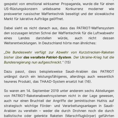
gespeist von emotional wirksamer Propaganda, wurde die für einen
US-Rüstungskonzern unliebsame Konkurrenz moderner wie
preiswerter russischer Waffentechnik beseitigt und der slowakische
Markt für lukrative Aufträge geöffnet.
Dabei sieht es nicht danach aus, dass das PATRIOT-Waffensystem
den sozusagen letzten Schrei der Waffentechnik für die Luftwabwehr
eines Landes darstellen würde, auch nicht dessen
Weiterentwicklungen. In Deutschland hörte man ähnliches:
„Die Bundeswehr verfügt zur Abwehr von Kurzstrecken-Raketen
bisher über
das veraltete Patriot-System
. Der Ukraine-Krieg hat die
Bundesregierung nun aufgeschreckt.“
(15)
Dazu passt, dass beispielsweise Saudi-Arabien das PATRIOT
unlängst durch ein leistungsfähigeres, allerdings auch wesentlich
teureres Produkt, das THAAD-System ersetzt hat (16).
So waren am 14. September 2019 unter anderem sechs Abteilungen
von PATRIOT-Raketenabwehrsystemen nicht in der Lage gewesen,
auch nur einen Bruchteil der Angriffe der jeminitischen Huthis auf
strategisch wichtige Förder- und Verarbeitungsanlagen in Saudi-
Arabien zu vereiteln – weder die durch Drohnen noch die durch
ballistische oder gelenkte Raketen (Marschflugkörper) geführten