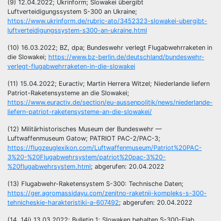
(9) 12.04.2022; Ukrinform; Slowakei übergibt
Luftverteidigungssystem S-300 an Ukraine;
https://www.ukrinform.de/rubric-ato/3452323-slowakei-ubergibt-
luftverteidigungssystem-s300-an-ukraine.html
(10) 16.03.2022; BZ, dpa; Bundeswehr verlegt Flugabwehrraketen in
die Slowakei;
https://www.bz-berlin.de/deutschland/bundeswehr-
verlegt-flugabwehrraketen-in-die-slowakei
(11) 15.04.2022; Euractiv; Martin Herrera Witzel; Niederlande liefern
Patriot-Raketensysteme an die Slowakei;
https://www.euractiv.de/section/eu-aussenpolitik/news/niederlande-
liefern-patriot-raketensysteme-an-die-slowakei/
(12) Militärhistorisches Museum der Bundeswehr —
Luftwaffenmuseum Gatow; PATRIOT PAC-2/PAC-3;
https://flugzeuglexikon.com/Luftwaffenmuseum/Patriot%20PAC-
3%20-%20Flugabwehrsystem/patriot%20pac-3%20-
%20flugabwehrsystem.html
; abgerufen: 20.04.2022
(13) Flugabwehr-Raketensystem S-300: Technische Daten;
https://ger.agromassidayu.com/zenitno-raketnij-kompleks-s-300-
tehnicheskie-harakteristiki-a-607492
; abgerufen: 20.04.2022
(14, 14i) 13.03.2022; Bulletin 1; Slowaken behalten S-300-Flab,