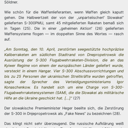
Söldner.
Wie schön für die Waffenlieferanten, wenn Waffen gleich kaputt
gehen. Die Halbwertzeit der von der „unparteiischen“ Slowakei“
gelieferten S-300PMU, samt 45 mitgelieferten Raketen bemaß sich
in Tagen (25). Die in einer „geheimen Aktion“ (26) gelieferten
Waffensysteme flogen — im doppelten Sinne des Wortes — rasch
auf.
„Am Sonntag, den 10. April, zerstörten seegestützte hochpräzise
Kaliberraketen am südlichen Stadtrand von Dnepropetrowsk die
Ausrüstung der S-300 Flugabwehrraketen-Division, die an das
Kyiwer Regime von einem der europäischen Länder geliefert wurde,
versteckt in einem Hangar. Vier S-300 Abschussvorrichtungen und
bis zu 25 Personen der ukrainischen Streitkräfte wurden getroffen,
sagte der Sprecher des Verteidigungsministeriums Igor
Konaschenkow. Es handelt sich um eine Charge von S-300-
Flugabwehrraketensystemen (SAM), die die Slowakei als militärische
Hilfe an die Ukraine geschickt hat. […]“
(27)
Der slowakische Premieminister Heger beeilte sich, die Zerstörung
der S-300 in Dnjepropetrowsk als „Fake News“ zu bezeichnen (28).
Das klingt nicht sehr überzeugend. Die russische Aufklärung weiß