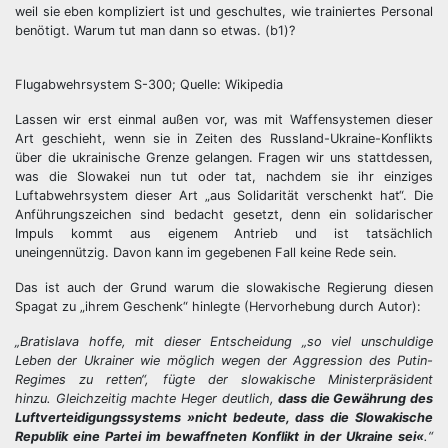
weil sie eben kompliziert ist und geschultes, wie trainiertes Personal
benötigt. Warum tut man dann so etwas. (b1)?
Flugabwehrsystem S-300; Quelle: Wikipedia
Lassen wir erst einmal außen vor, was mit Waffensystemen dieser
Art geschieht, wenn sie in Zeiten des Russland-Ukraine-Konflikts
über die ukrainische Grenze gelangen. Fragen wir uns stattdessen,
was die Slowakei nun tut oder tat, nachdem sie ihr einziges
Luftabwehrsystem dieser Art „aus Solidarität verschenkt hat“. Die
Anführungszeichen sind bedacht gesetzt, denn ein solidarischer
Impuls kommt aus eigenem Antrieb und ist tatsächlich
uneingennützig. Davon kann im gegebenen Fall keine Rede sein.
Das ist auch der Grund warum die slowakische Regierung diesen
Spagat zu „ihrem Geschenk“ hinlegte (Hervorhebung durch Autor):
„Bratislava hoffe, mit dieser Entscheidung „so viel unschuldige
Leben der Ukrainer wie möglich wegen der Aggression des Putin-
Regimes zu retten“, fügte der slowakische Ministerpräsident
hinzu. Gleichzeitig machte Heger deutlich,
dass die Gewährung des
Luftverteidigungssystems »nicht bedeute, dass die Slowakische
Republik eine Partei im bewaffneten Konflikt in der Ukraine sei«
.“