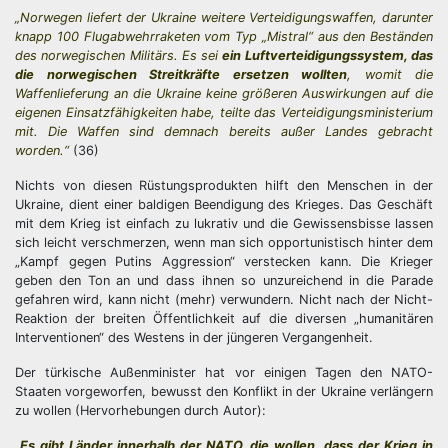
„Norwegen liefert der Ukraine weitere Verteidigungswaffen, darunter
knapp 100 Flugabwehrraketen vom Typ „Mistral“ aus den Beständen
des norwegischen Militärs. Es sei
ein Luftverteidigungssystem, das
die norwegischen Streitkräfte ersetzen wollten
, womit die
Waffenlieferung an die Ukraine keine größeren Auswirkungen auf die
eigenen Einsatzfähigkeiten habe, teilte das Verteidigungsministerium
mit. Die Waffen sind demnach bereits außer Landes gebracht
worden.“
(36)
Nichts von diesen Rüstungsprodukten hilft den Menschen in der
Ukraine, dient einer baldigen Beendigung des Krieges. Das Geschäft
mit dem Krieg ist einfach zu lukrativ und die Gewissensbisse lassen
sich leicht verschmerzen, wenn man sich opportunistisch hinter dem
„Kampf gegen Putins Aggression“ verstecken kann. Die Krieger
geben den Ton an und dass ihnen so unzureichend in die Parade
gefahren wird, kann nicht (mehr) verwundern. Nicht nach der Nicht-
Reaktion der breiten Öffentlichkeit auf die diversen „humanitären
Interventionen“ des Westens in der jüngeren Vergangenheit.
Der türkische Außenminister hat vor einigen Tagen den NATO-
Staaten vorgeworfen, bewusst den Konflikt in der Ukraine verlängern
zu wollen (Hervorhebungen durch Autor):
„
Es gibt Länder innerhalb der NATO, die wollen, dass der Krieg in