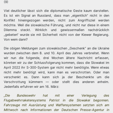
(9)
Viel deutlicher lässt sich die diplomatische Geste kaum darstellen.
Es ist ein Signal an Russland, dass man „eigentlich“ nicht in den
Konflikt hineingezogen werden, nicht zum Angriffsziel werden
möchte. Weil die slowakische Führung, und nicht nur diese in einem
Dilemma steckt. Wirklich und gewissermaßen nachdrücklich
„gebeten“ wurde sie mit Sicherheit nicht von der Kiewer Regierung.
Von wem dann?
Die obigen Meldungen zum slowakischen „Geschenk“ an die Ukraine
wurden zwischen dem 8. und 10. April des Jahres verbreitet. Wenn
wir nun die folgende, drei Wochen ältere Nachricht erfassen,
könnten wir zu der Schlussfolgerung kommen, dass die Slowakei im
April 2022 ihr S-300-System gar nicht mehr benötigte. Wenn etwas
nicht mehr benötigt wird, kann man es verschrotten. Oder man
verschenkt es. Dann kann sich ja der Beschenkte um die
Verschrottung kümmern — oder stellt dies anderen anheim.
Jedenfalls erfuhren wir am 16. März:
„Die Bundeswehr hat mit einer Verlegung des
Flugabwehrraketensystems Patriot in die Slowakei begonnen.
Fahrzeuge mit Ausrüstung und Waffensystemen setzten sich am
Mittwoch nach Informationen der Deutschen Presse-Agentur in