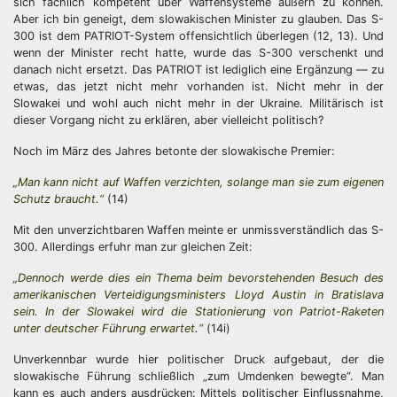
sich fachlich kompetent über Waffensysteme äußern zu können.
Aber ich bin geneigt, dem slowakischen Minister zu glauben. Das S-
300 ist dem PATRIOT-System offensichtlich überlegen (12, 13). Und
wenn der Minister recht hatte, wurde das S-300 verschenkt und
danach nicht ersetzt. Das PATRIOT ist lediglich eine Ergänzung — zu
etwas, das jetzt nicht mehr vorhanden ist. Nicht mehr in der
Slowakei und wohl auch nicht mehr in der Ukraine. Militärisch ist
dieser Vorgang nicht zu erklären, aber vielleicht politisch?
Noch im März des Jahres betonte der slowakische Premier:
„Man kann nicht auf Waffen verzichten, solange man sie zum eigenen
Schutz braucht.“
(14)
Mit den unverzichtbaren Waffen meinte er unmissverständlich das S-
300. Allerdings erfuhr man zur gleichen Zeit:
„Dennoch werde dies ein Thema beim bevorstehenden Besuch des
amerikanischen Verteidigungsministers Lloyd Austin in Bratislava
sein. In der Slowakei wird die Stationierung von Patriot-Raketen
unter deutscher Führung erwartet.“
(14i)
Unverkennbar wurde hier politischer Druck aufgebaut, der die
slowakische Führung schließlich „zum Umdenken bewegte“. Man
kann es auch anders ausdrücken: Mittels politischer Einflussnahme,