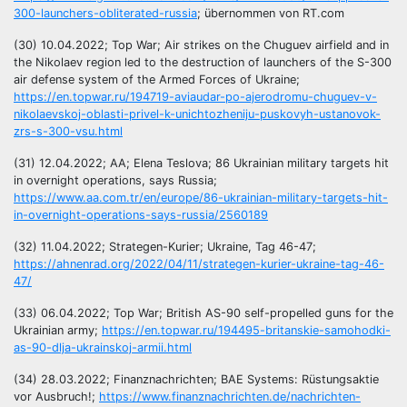
300-launchers-obliterated-russia
; übernommen von RT.com
(30) 10.04.2022; Top War; Air strikes on the Chuguev airfield and in
the Nikolaev region led to the destruction of launchers of the S-300
air defense system of the Armed Forces of Ukraine;
https://en.topwar.ru/194719-aviaudar-po-ajerodromu-chuguev-v-
nikolaevskoj-oblasti-privel-k-unichtozheniju-puskovyh-ustanovok-
zrs-s-300-vsu.html
(31) 12.04.2022; AA; Elena Teslova; 86 Ukrainian military targets hit
in overnight operations, says Russia;
https://www.aa.com.tr/en/europe/86-ukrainian-military-targets-hit-
in-overnight-operations-says-russia/2560189
(32) 11.04.2022; Strategen-Kurier; Ukraine, Tag 46-47;
https://ahnenrad.org/2022/04/11/strategen-kurier-ukraine-tag-46-
47/
(33) 06.04.2022; Top War; British AS-90 self-propelled guns for the
Ukrainian army;
https://en.topwar.ru/194495-britanskie-samohodki-
as-90-dlja-ukrainskoj-armii.html
(34) 28.03.2022; Finanznachrichten; BAE Systems: Rüstungsaktie
vor Ausbruch!;
https://www.finanznachrichten.de/nachrichten-