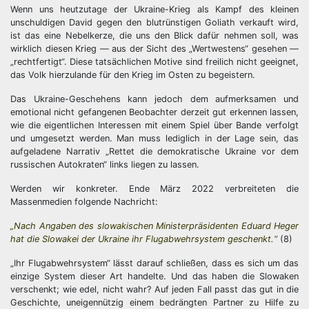
Wenn uns heutzutage der Ukraine-Krieg als Kampf des kleinen
unschuldigen David gegen den blutrünstigen Goliath verkauft wird,
ist das eine Nebelkerze, die uns den Blick dafür nehmen soll, was
wirklich diesen Krieg — aus der Sicht des „Wertwestens“ gesehen —
„rechtfertigt“. Diese tatsächlichen Motive sind freilich nicht geeignet,
das Volk hierzulande für den Krieg im Osten zu begeistern.
Das Ukraine-Geschehens kann jedoch dem aufmerksamen und
emotional nicht gefangenen Beobachter derzeit gut erkennen lassen,
wie die eigentlichen Interessen mit einem Spiel über Bande verfolgt
und umgesetzt werden. Man muss lediglich in der Lage sein, das
aufgeladene Narrativ „Rettet die demokratische Ukraine vor dem
russischen Autokraten“ links liegen zu lassen.
Werden wir konkreter. Ende März 2022 verbreiteten die
Massenmedien folgende Nachricht:
„Nach Angaben des slowakischen Ministerpräsidenten Eduard Heger
hat die Slowakei der Ukraine ihr Flugabwehrsystem geschenkt.“
(8)
„Ihr Flugabwehrsystem“ lässt darauf schließen, dass es sich um das
einzige System dieser Art handelte. Und das haben die Slowaken
verschenkt; wie edel, nicht wahr? Auf jeden Fall passt das gut in die
Geschichte, uneigennützig einem bedrängten Partner zu Hilfe zu