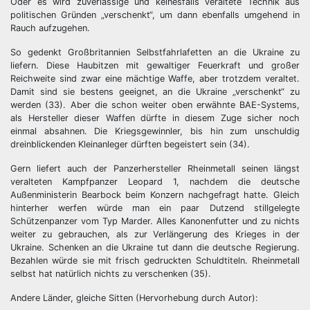
Oder es wird zuverlässige und keinesfalls veraltete Technik aus
politischen Gründen „verschenkt“, um dann ebenfalls umgehend in
Rauch aufzugehen.
So gedenkt Großbritannien Selbstfahrlafetten an die Ukraine zu
liefern. Diese Haubitzen mit gewaltiger Feuerkraft und großer
Reichweite sind zwar eine mächtige Waffe, aber trotzdem veraltet.
Damit sind sie bestens geeignet, an die Ukraine „verschenkt“ zu
werden (33). Aber die schon weiter oben erwähnte BAE-Systems,
als Hersteller dieser Waffen dürfte in diesem Zuge sicher noch
einmal absahnen. Die Kriegsgewinnler, bis hin zum unschuldig
dreinblickenden Kleinanleger dürften begeistert sein (34).
Gern liefert auch der Panzerhersteller Rheinmetall seinen längst
veralteten Kampfpanzer Leopard 1, nachdem die deutsche
Außenministerin Bearbock beim Konzern nachgefragt hatte. Gleich
hinterher werfen würde man ein paar Dutzend stillgelegte
Schützenpanzer vom Typ Marder. Alles Kanonenfutter und zu nichts
weiter zu gebrauchen, als zur Verlängerung des Krieges in der
Ukraine. Schenken an die Ukraine tut dann die deutsche Regierung.
Bezahlen würde sie mit frisch gedruckten Schuldtiteln. Rheinmetall
selbst hat natürlich nichts zu verschenken (35).
Andere Länder, gleiche Sitten (Hervorhebung durch Autor):