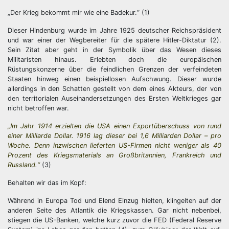
„Der Krieg bekommt mir wie eine Badekur.“ (1)
Dieser Hindenburg wurde im Jahre 1925 deutscher Reichspräsident
und war einer der Wegbereiter für die spätere Hitler-Diktatur (2).
Sein Zitat aber geht in der Symbolik über das Wesen dieses
Militaristen hinaus. Erlebten doch die europäischen
Rüstungskonzerne über die feindlichen Grenzen der verfeindeten
Staaten hinweg einen beispiellosen Aufschwung. Dieser wurde
allerdings in den Schatten gestellt von dem eines Akteurs, der von
den territorialen Auseinandersetzungen des Ersten Weltkrieges gar
nicht betroffen war.
„Im Jahr 1914 erzielten die USA einen Exportüberschuss von rund
einer Milliarde Dollar. 1916 lag dieser bei 1,6 Milliarden Dollar – pro
Woche. Denn inzwischen lieferten US-Firmen nicht weniger als 40
Prozent des Kriegsmaterials an Großbritannien, Frankreich und
Russland.“
(3)
Behalten wir das im Kopf:
Während in Europa Tod und Elend Einzug hielten, klingelten auf der
anderen Seite des Atlantik die Kriegskassen. Gar nicht nebenbei,
stiegen die US-Banken, welche kurz zuvor die FED (Federal Reserve