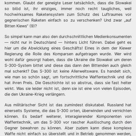
kommen. Glaubt der geneigte Leser tatsächlich, dass die Slowakei
so blöd ist, ihr einziges, immer noch recht taugliches, weil
hochwirksames Raketensystem zum Schutz des Luftraumes vor
gegnerischen Raketen einfach so zu verschenken? Und zwar „auf
Bitten Kiews“ (9)?
So simpel kann man also den durchschnittlichen Medienkonsumenten
— nicht nur in Deutschland — hinters Licht führen. Dabei geht es
hier um die Abwicklung eines Geschäfts! Eines in dem der Kiewer
Regierung die Rolle des Komparsen aufgetragen wurde. Wer wird
wohl dafür gesorgt haben, dass die Ukraine die Slowakei um deren
S-300-System bittet und diese das dann den Bittenden auch gleich
mal schenkt? Das S-300 ist keine Allerweltsware. Es handelt sich,
wie man so schön sagt, um fortschrittliche Waffentechnik und die
hat ihren Preis. Die Geschichte ist so abstrus, dass sie fast heiter
wirkt. Was sie leider nicht ist, denn sie ist eine von vielen Episoden,
die den Ukraine-Krieg verlängern.
Aus militärischer Sicht ist das zumindest diskutabel. Russland hat
einerseits Systeme, die das S-300 orten, überwinden und vernichten
können. Es bedarf weiterer, interagierender Komponenten von
Waffentechnik, um das S-300 vor rascher Auslöschung durch den
Gegner bewahren zu können. Aber zudem kann diese komplexe
Waffe nicht einfach so überstellt und in Betrieb genommen werden,