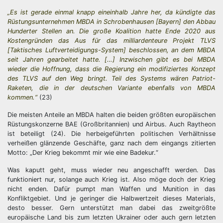
„Es ist gerade einmal knapp eineinhalb Jahre her, da kündigte das
Rüstungsunternehmen MBDA in Schrobenhausen [Bayern] den Abbau
Hunderter Stellen an. Die große Koalition hatte Ende 2020 aus
Kostengründen das Aus für das milliardenteure Projekt TLVS
[Taktisches Luftverteidigungs-System] beschlossen, an dem MBDA
seit Jahren gearbeitet hatte. […] Inzwischen gibt es bei MBDA
wieder die Hoffnung, dass die Regierung ein modifiziertes Konzept
des TLVS auf den Weg bringt. Teil des Systems wären Patriot-
Raketen, die in der deutschen Variante ebenfalls von MBDA
kommen.“
(23)
Die meisten Anteile an MBDA halten die beiden größten europäischen
Rüstungskonzerne BAE (Großbritannien) und Airbus. Auch Raytheon
ist beteiligt (24). Die herbeigeführten politischen Verhältnisse
verheißen glänzende Geschäfte, ganz nach dem eingangs zitierten
Motto: „Der Krieg bekommt mir wie eine Badekur.“
Was kaputt geht, muss wieder neu angeschafft werden. Das
funktioniert nur, solange auch Krieg ist. Also möge doch der Krieg
nicht enden. Dafür pumpt man Waffen und Munition in das
Konfliktgebiet. Und je geringer die Halbwertzeit dieses Materials,
desto besser. Gern unterstützt man dabei das zweitgrößte
europäische Land bis zum letzten Ukrainer oder auch gern letzten