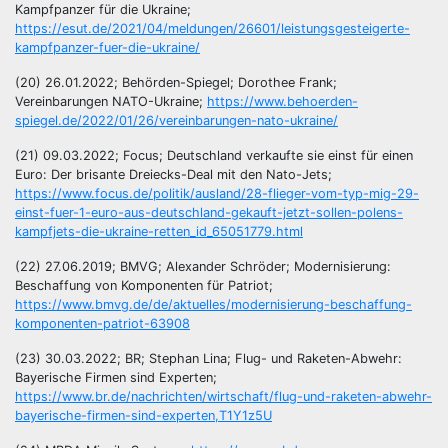
Kampfpanzer für die Ukraine;
https://esut.de/2021/04/meldungen/26601/leistungsgesteigerte-
kampfpanzer-fuer-die-ukraine/
(20) 26.01.2022; Behörden-Spiegel; Dorothee Frank;
Vereinbarungen NATO-Ukraine;
https://www.behoerden-
spiegel.de/2022/01/26/vereinbarungen-nato-ukraine/
(21) 09.03.2022; Focus; Deutschland verkaufte sie einst für einen
Euro: Der brisante Dreiecks-Deal mit den Nato-Jets;
https://www.focus.de/politik/ausland/28-flieger-vom-typ-mig-29-
einst-fuer-1-euro-aus-deutschland-gekauft-jetzt-sollen-polens-
kampfjets-die-ukraine-retten_id_65051779.html
(22) 27.06.2019; BMVG; Alexander Schröder; Modernisierung:
Beschaffung von Komponenten für Patriot;
https://www.bmvg.de/de/aktuelles/modernisierung-beschaffung-
komponenten-patriot-63908
(23) 30.03.2022; BR; Stephan Lina; Flug- und Raketen-Abwehr:
Bayerische Firmen sind Experten;
https://www.br.de/nachrichten/wirtschaft/flug-und-raketen-abwehr-
bayerische-firmen-sind-experten,T1Y1z5U