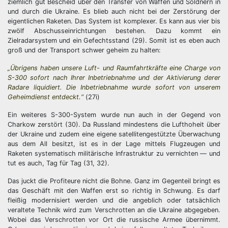
ziemlich gut Bescheid über den Transfer von Waffen und Söldnern in
und durch die Ukraine. Es blieb auch nicht bei der Zerstörung der
eigentlichen Raketen. Das System ist komplexer. Es kann aus vier bis
zwölf Abschusseinrichtungen bestehen. Dazu kommt ein
Zielradarsystem und ein Gefechtsstand (29). Somit ist es eben auch
groß und der Transport schwer geheim zu halten:
„Übrigens haben unsere Luft- und Raumfahrtkräfte eine Charge von
S-300 sofort nach Ihrer Inbetriebnahme und der Aktivierung derer
Radare liquidiert. Die Inbetriebnahme wurde sofort von unserem
Geheimdienst entdeckt.“
(27i)
Ein weiteres S-300-System wurde nun auch in der Gegend von
Charkow zerstört (30). Da Russland mindestens die Lufthoheit über
der Ukraine und zudem eine eigene satellitengestützte Überwachung
aus dem All besitzt, ist es in der Lage mittels Flugzeugen und
Raketen systematisch militärische Infrastruktur zu vernichten — und
tut es auch, Tag für Tag (31, 32).
Das juckt die Profiteure nicht die Bohne. Ganz im Gegenteil bringt es
das Geschäft mit den Waffen erst so richtig in Schwung. Es darf
fleißig modernisiert werden und die angeblich oder tatsächlich
veraltete Technik wird zum Verschrotten an die Ukraine abgegeben.
Wobei das Verschrotten vor Ort die russische Armee übernimmt.