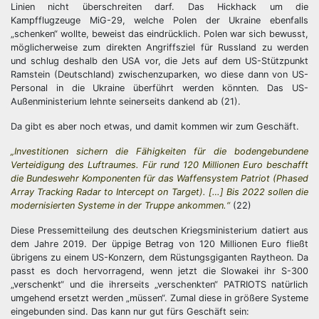
Linien nicht überschreiten darf. Das Hickhack um die
Kampfflugzeuge MiG-29, welche Polen der Ukraine ebenfalls
„schenken“ wollte, beweist das eindrücklich. Polen war sich bewusst,
möglicherweise zum direkten Angriffsziel für Russland zu werden
und schlug deshalb den USA vor, die Jets auf dem US-Stützpunkt
Ramstein (Deutschland) zwischenzuparken, wo diese dann von US-
Personal in die Ukraine überführt werden könnten. Das US-
Außenministerium lehnte seinerseits dankend ab (21).
Da gibt es aber noch etwas, und damit kommen wir zum Geschäft.
„Investitionen sichern die Fähigkeiten für die bodengebundene
Verteidigung des Luftraumes. Für rund 120 Millionen Euro beschafft
die Bundeswehr Komponenten für das Waffensystem Patriot (Phased
Array Tracking Radar to Intercept on Target). […] Bis 2022 sollen die
modernisierten Systeme in der Truppe ankommen.“
(22)
Diese Pressemitteilung des deutschen Kriegsministerium datiert aus
dem Jahre 2019. Der üppige Betrag von 120 Millionen Euro fließt
übrigens zu einem US-Konzern, dem Rüstungsgiganten Raytheon. Da
passt es doch hervorragend, wenn jetzt die Slowakei ihr S-300
„verschenkt“ und die ihrerseits „verschenkten“ PATRIOTS natürlich
umgehend ersetzt werden „müssen“. Zumal diese in größere Systeme
eingebunden sind. Das kann nur gut fürs Geschäft sein: