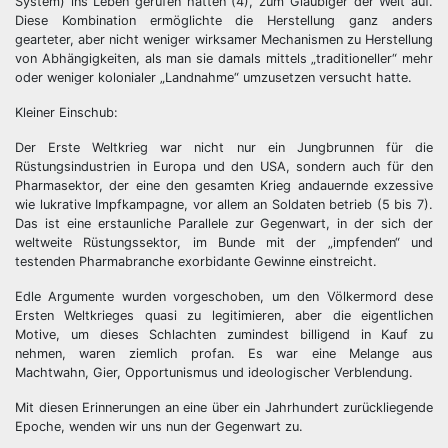
System) ins Leben gerufen hatten (4), zum Gläubiger der Welt auf.
Diese Kombination ermöglichte die Herstellung ganz anders
gearteter, aber nicht weniger wirksamer Mechanismen zu Herstellung
von Abhängigkeiten, als man sie damals mittels „traditioneller“ mehr
oder weniger kolonialer „Landnahme“ umzusetzen versucht hatte.
Kleiner Einschub:
Der Erste Weltkrieg war nicht nur ein Jungbrunnen für die
Rüstungsindustrien in Europa und den USA, sondern auch für den
Pharmasektor, der eine den gesamten Krieg andauernde exzessive
wie lukrative Impfkampagne, vor allem an Soldaten betrieb (5 bis 7).
Das ist eine erstaunliche Parallele zur Gegenwart, in der sich der
weltweite Rüstungssektor, im Bunde mit der „impfenden“ und
testenden Pharmabranche exorbidante Gewinne einstreicht.
Edle Argumente wurden vorgeschoben, um den Völkermord dese
Ersten Weltkrieges quasi zu legitimieren, aber die eigentlichen
Motive, um dieses Schlachten zumindest billigend in Kauf zu
nehmen, waren ziemlich profan. Es war eine Melange aus
Machtwahn, Gier, Opportunismus und ideologischer Verblendung.
Mit diesen Erinnerungen an eine über ein Jahrhundert zurückliegende
Epoche, wenden wir uns nun der Gegenwart zu.