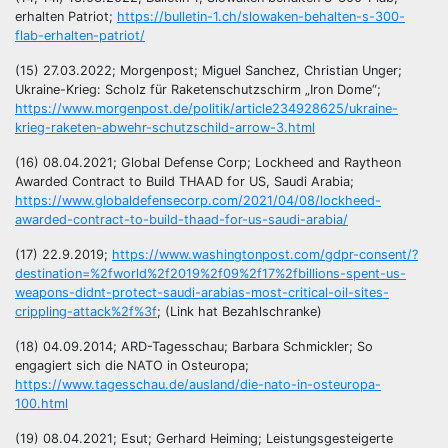
erhalten Patriot;
https://bulletin-1.ch/slowaken-behalten-s-300-
flab-erhalten-patriot/
(15) 27.03.2022; Morgenpost; Miguel Sanchez, Christian Unger;
Ukraine-Krieg: Scholz für Raketenschutzschirm „Iron Dome“;
https://www.morgenpost.de/politik/article234928625/ukraine-
krieg-raketen-abwehr-schutzschild-arrow-3.html
(16) 08.04.2021; Global Defense Corp; Lockheed and Raytheon
Awarded Contract to Build THAAD for US, Saudi Arabia;
https://www.globaldefensecorp.com/2021/04/08/lockheed-
awarded-contract-to-build-thaad-for-us-saudi-arabia/
(17) 22.9.2019;
https://www.washingtonpost.com/gdpr-consent/?
destination=%2fworld%2f2019%2f09%2f17%2fbillions-spent-us-
weapons-didnt-protect-saudi-arabias-most-critical-oil-sites-
crippling-attack%2f%3f
; (Link hat Bezahlschranke)
(18) 04.09.2014; ARD-Tagesschau; Barbara Schmickler; So
engagiert sich die NATO in Osteuropa;
https://www.tagesschau.de/ausland/die-nato-in-osteuropa-
100.html
(19) 08.04.2021; Esut; Gerhard Heiming; Leistungsgesteigerte