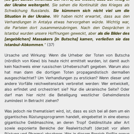
der Ukraine weitergeht.
Sie sehen die Kontinuität des Krieges als
Schwächung Russlands.
Sie kümmern sich nicht viel um die
Situation in der Ukraine.
Wir haben nicht erwartet, dass aus den
Verhandlungen in Antalya etwas hervorgehen würde. Wichtig war,
die Parteien dort zusammenzubringen. Nach den Gesprächen in
Istanbul wurden unsere Hoffnungen geweckt, aber
als die Bilder des
[angeblichen] Massakers [in Butscha] kamen, verließen sie das
Istanbul-Abkommen
.“
(37)
Ursache und Wirkung: Wenn die Urheber der Toten von Butscha
(nördlich von Kiew) bis heute nicht ermittelt wurden, ist damit auch
kein Nachweis einer russischen Urheberschaft gegeben. Warum also
hat man dann die dortigen Toten propagandistisch dermaßen
ausgeschlachtet? Um Verhandlungen zu ersticken? Wenn dieser und
andere Vorfälle reichweitenstark verbreitet werden: Wer entwickelt,
also erfindet und orchestriert sie? Nur die ukrainische Seite? Oder
darf man hier nicht die Beteiligung westlicher Geheimdienste
zumindest in Betracht ziehen?
Was jedoch nie thematisiert wird, ist, dass es sich bei all dem um ein
gigantisches Rüstungsprogramm handelt, eingebettet in eine ebenso
gigantische Geldmaschine, an deren Tropf Geldinstitute aller Art
sowie exponierte Bereiche der Realwirtschaft (derzeit vor allem
Rüstung und Pharma) absahnen. Wer in diesem Bereich fleißig genug