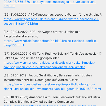
2022-03/55613701-bae-systems-ruestungsaktie-vor-ausbruch-
061.htm
(35) 11.04.2022; ARD-Tagesschau; Leopard-Panzer für die Ukraine?;
https://www.tagesschau.de/ausland/ukraine-waffen-baerbock-eu-
aussenminister-103.html
(36) 20.04.2022; ZDF; Norwegen stattet Ukraine mit
Flugabwehrraketen aus;
https://www.zdf.de/nachrichten/politik/ukraine-russland-konflikt-
blog-100.html
(37) 20.04.2022; CNN Turk; Putin ve Zelenski Türkiye’ye gelecek mi?
Bakan Çavuşoğlu: Her an görüşebilirler;
https://www.cnnturk.com/video/turkiye/disisleri-bakani-mevlut-
cavusoglundan-cnn-turk-ekranlarinda-onemli-aciklamalar
(38) 01.04.2019; Focus; Gerd Hübner; Bei seinem wichtigsten
Investments setzt Bill Gates ganz auf Warren Buffett;
https://www.focus.de/finanzen/boerse/die-portfolio-der-gurus-
sicher-und-solide-die-investments-von-bill-gates_id_10511533.html
(39) 18.08.2022; American Faith; Jon Fleetwood; Military-Industrial
Complex, Big Media Owned by Same Companies;