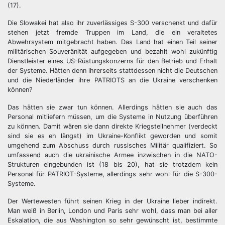
(17).
Die Slowakei hat also ihr zuverlässiges S-300 verschenkt und dafür
stehen jetzt fremde Truppen im Land, die ein veraltetes
Abwehrsystem mitgebracht haben. Das Land hat einen Teil seiner
militärischen Souveränität aufgegeben und bezahlt wohl zukünftig
Dienstleister eines US-Rüstungskonzerns für den Betrieb und Erhalt
der Systeme. Hätten denn ihrerseits stattdessen nicht die Deutschen
und die Niederländer ihre PATRIOTS an die Ukraine verschenken
können?
Das hätten sie zwar tun können. Allerdings hätten sie auch das
Personal mitliefern müssen, um die Systeme in Nutzung überführen
zu können. Damit wären sie dann direkte Kriegsteilnehmer (verdeckt
sind sie es eh längst) im Ukraine-Konflikt geworden und somit
umgehend zum Abschuss durch russisches Militär qualifiziert. So
umfassend auch die ukrainische Armee inzwischen in die NATO-
Strukturen eingebunden ist (18 bis 20), hat sie trotzdem kein
Personal für PATRIOT-Systeme, allerdings sehr wohl für die S-300-
Systeme.
Der Wertewesten führt seinen Krieg in der Ukraine lieber indirekt.
Man weiß in Berlin, London und Paris sehr wohl, dass man bei aller
Eskalation, die aus Washington so sehr gewünscht ist, bestimmte