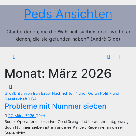
Zum
Peds Ansichten
Inhalt
springen
"Glaube denen, die die Wahrheit suchen, und zweifle an
denen, die sie gefunden haben." (André Gide)
Monat:
März 2026
Großbritannien
Iran
Israel
Nachrichten
Naher Osten
Politik und
Gesellschaft
USA
Probleme mit Nummer sieben
27. März 2026
Ped
Sechs Operationen kreativer Zerstörung sind inzwischen abgehakt,
doch Nummer sieben ist ein anderes Kaliber. Reden wir an dieser
Stelle nicht…