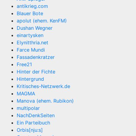
antikrieg.com
Blauer Bote
apolut (ehem. KenFM)
Dushan Wegner
einartysken
Elynitthria.net
Farce Mundi
Fassadenkratzer
Free21
Hinter der Fichte
Hintergrund
Kritisches-Netzwerk.de
MAGMA
Manova (ehem. Rubikon)
multipolar
NachDenkSeiten
Ein Parteibuch
Orbis[nju:s]