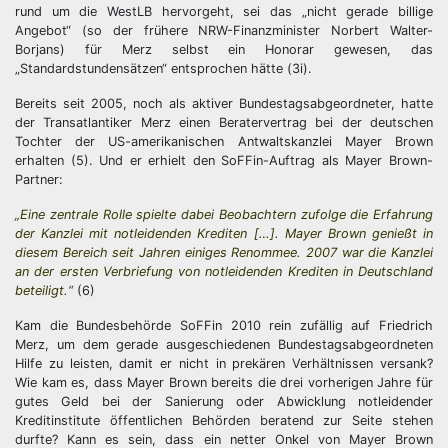
rund um die WestLB hervorgeht, sei das „nicht gerade billige
Angebot“ (so der frühere NRW-Finanzminister Norbert Walter-
Borjans) für Merz selbst ein Honorar gewesen, das
„Standardstundensätzen“ entsprochen hätte (3i).
Bereits seit 2005, noch als aktiver Bundestagsabgeordneter, hatte
der Transatlantiker Merz einen Beratervertrag bei der deutschen
Tochter der US-amerikanischen Antwaltskanzlei Mayer Brown
erhalten (5). Und er erhielt den SoFFin-Auftrag als Mayer Brown-
Partner:
„Eine zentrale Rolle spielte dabei Beobachtern zufolge die Erfahrung
der Kanzlei mit notleidenden Krediten […]. Mayer Brown genießt in
diesem Bereich seit Jahren einiges Renommee. 2007 war die Kanzlei
an der ersten Verbriefung von notleidenden Krediten in Deutschland
beteiligt.“
(6)
Kam die Bundesbehörde SoFFin 2010 rein zufällig auf Friedrich
Merz, um dem gerade ausgeschiedenen Bundestagsabgeordneten
Hilfe zu leisten, damit er nicht in prekären Verhältnissen versank?
Wie kam es, dass Mayer Brown bereits die drei vorherigen Jahre für
gutes Geld bei der Sanierung oder Abwicklung notleidender
Kreditinstitute öffentlichen Behörden beratend zur Seite stehen
durfte? Kann es sein, dass ein netter Onkel von Mayer Brown