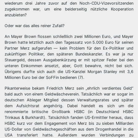
wiederum drei Jahre zuvor auf den Noch-CDU-Vizevorsitzenden
zugekommen war, um eine beiderseitig nützliche Kooperation
anzubieten?
Oder war das alles reiner Zufall?
An Mayer Brown flossen schließlich zwei Millionen Euro, und Mayer
Brown hatte letztlich auch den Tagessatz von 5.000 Euro für seinen
Partner Merz aufgerufen — kein Problem für den Ex-Politiker und
zukünftigen Politiker, den späteren Bundeskanzler. Es war ja nur
Steuergeld, dessen Ausgabenkürzung er mit spitzer Feder bei den
unteren Einkommen ansetzt, aber, Gott bewahre, nicht bei sich.
Übrigens durfte sich auch die US-Kanzlei Morgan Stanley mit 3,6
Millionen Euro bei der SoFFin bedienen (7).
Pikanterweise bekam Friedrich Merz sein „ehrlich verdientes Geld“
bald auch von einem Geldwäscheverein. Tatsächlich war er sogar im
deutschen Ableger Mitglied dessen Verwaltungsrates und später
dem Aufsichtsrat angehörig. Dabei handelt es sich um die
renommierte britische Großbank HSBC (in Deutschland HSBC
Trinkaus & Burkhardt). Tatsächlich fanden US-Ermittler heraus, dass
HSBC kurz vor dem Engagement von Merz bis zu sieben Milliarden
US-Dollar von Geldwäschegeschäften aus dem Drogenhandel in die
USA transferiert hatte. Außerdem wurden Verbindungen zu