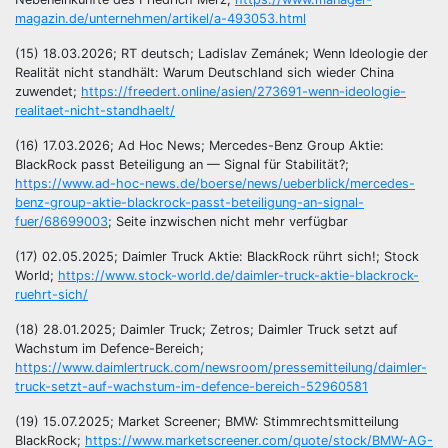
magazin.de/unternehmen/artikel/a-493053.html
(15) 18.03.2026; RT deutsch; Ladislav Zemánek; Wenn Ideologie der
Realität nicht standhält: Warum Deutschland sich wieder China
zuwendet;
https://freedert.online/asien/273691-wenn-ideologie-
realitaet-nicht-standhaelt/
(16) 17.03.2026; Ad Hoc News; Mercedes-Benz Group Aktie:
BlackRock passt Beteiligung an — Signal für Stabilität?;
https://www.ad-hoc-news.de/boerse/news/ueberblick/mercedes-
benz-group-aktie-blackrock-passt-beteiligung-an-signal-
fuer/68699003
; Seite inzwischen nicht mehr verfügbar
(17) 02.05.2025; Daimler Truck Aktie: BlackRock rührt sich!; Stock
World;
https://www.stock-world.de/daimler-truck-aktie-blackrock-
ruehrt-sich/
(18) 28.01.2025; Daimler Truck; Zetros; Daimler Truck setzt auf
Wachstum im Defence-Bereich;
https://www.daimlertruck.com/newsroom/pressemitteilung/daimler-
truck-setzt-auf-wachstum-im-defence-bereich-52960581
(19) 15.07.2025; Market Screener; BMW: Stimmrechtsmitteilung
BlackRock;
https://www.marketscreener.com/quote/stock/BMW-AG-