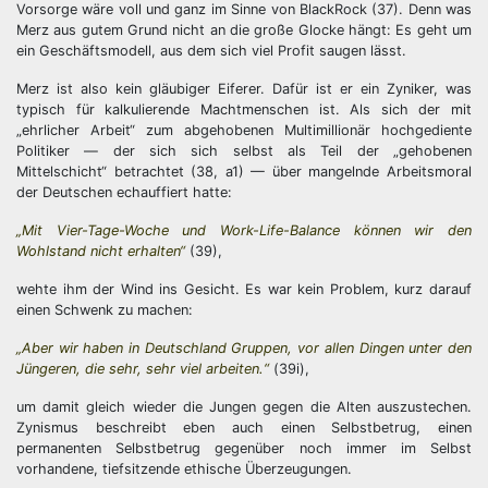
Vorsorge wäre voll und ganz im Sinne von BlackRock (37). Denn was
Merz aus gutem Grund nicht an die große Glocke hängt: Es geht um
ein Geschäftsmodell, aus dem sich viel Profit saugen lässt.
Merz ist also kein gläubiger Eiferer. Dafür ist er ein Zyniker, was
typisch für kalkulierende Machtmenschen ist. Als sich der mit
„ehrlicher Arbeit“ zum abgehobenen Multimillionär hochgediente
Politiker — der sich sich selbst als Teil der „gehobenen
Mittelschicht“ betrachtet (38, a1) — über mangelnde Arbeitsmoral
der Deutschen echauffiert hatte:
„Mit Vier-Tage-Woche und Work-Life-Balance können wir den
Wohlstand nicht erhalten“
(39),
wehte ihm der Wind ins Gesicht. Es war kein Problem, kurz darauf
einen Schwenk zu machen:
„Aber wir haben in Deutschland Gruppen, vor allen Dingen unter den
Jüngeren, die sehr, sehr viel arbeiten.“
(39i),
um damit gleich wieder die Jungen gegen die Alten auszustechen.
Zynismus beschreibt eben auch einen Selbstbetrug, einen
permanenten Selbstbetrug gegenüber noch immer im Selbst
vorhandene, tiefsitzende ethische Überzeugungen.