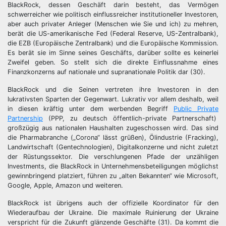
BlackRock, dessen Geschäft darin besteht, das Vermögen
schwerreicher wie politisch einflussreicher institutioneller Investoren,
aber auch privater Anleger (Menschen wie Sie und ich) zu mehren,
berät die US-amerikanische Fed (Federal Reserve, US-Zentralbank),
die EZB (Europäische Zentralbank) und die Europäische Kommission.
Es berät sie im Sinne seines Geschäfts, darüber sollte es keinerlei
Zweifel geben. So stellt sich die direkte Einflussnahme eines
Finanzkonzerns auf nationale und supranationale Politik dar (30).
BlackRock und die Seinen vertreten ihre Investoren in den
lukrativsten Sparten der Gegenwart. Lukrativ vor allem deshalb, weil
in diesen kräftig unter dem werbenden Begriff
Public Private
Partnership
(PPP, zu deutsch öffentlich-private Partnerschaft)
großzügig aus nationalen Haushalten zugeschossen wird. Das sind
die Pharmabranche („Corona“ lässt grüßen), Ölindustrie (Fracking),
Landwirtschaft (Gentechnologien), Digitalkonzerne und nicht zuletzt
der Rüstungssektor. Die verschlungenen Pfade der unzähligen
Investments, die BlackRock in Unternehmensbeteiligungen möglichst
gewinnbringend platziert, führen zu „alten Bekannten“ wie Microsoft,
Google, Apple, Amazon und weiteren.
BlackRock ist übrigens auch der offizielle Koordinator für den
Wiederaufbau der Ukraine. Die maximale Ruinierung der Ukraine
verspricht für die Zukunft glänzende Geschäfte (31). Da kommt die