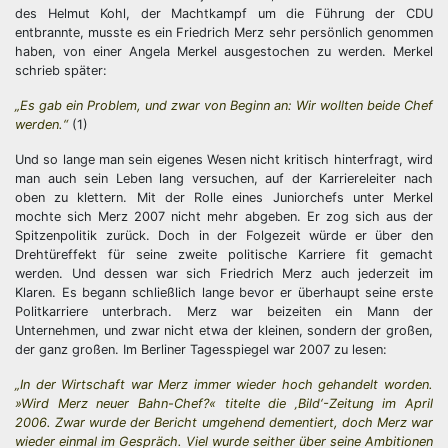
des Helmut Kohl, der Machtkampf um die Führung der CDU
entbrannte, musste es ein Friedrich Merz sehr persönlich genommen
haben, von einer Angela Merkel ausgestochen zu werden. Merkel
schrieb später:
„Es gab ein Problem, und zwar von Beginn an: Wir wollten beide Chef
werden.“
(1)
Und so lange man sein eigenes Wesen nicht kritisch hinterfragt, wird
man auch sein Leben lang versuchen, auf der Karriereleiter nach
oben zu klettern. Mit der Rolle eines Juniorchefs unter Merkel
mochte sich Merz 2007 nicht mehr abgeben. Er zog sich aus der
Spitzenpolitik zurück. Doch in der Folgezeit würde er über den
Drehtüreffekt für seine zweite politische Karriere fit gemacht
werden. Und dessen war sich Friedrich Merz auch jederzeit im
Klaren. Es begann schließlich lange bevor er überhaupt seine erste
Politkarriere unterbrach. Merz war beizeiten ein Mann der
Unternehmen, und zwar nicht etwa der kleinen, sondern der großen,
der ganz großen. Im Berliner Tagesspiegel war 2007 zu lesen:
„In der Wirtschaft war Merz immer wieder hoch gehandelt worden.
»Wird Merz neuer Bahn-Chef?« titelte die ‚Bild‘-Zeitung im April
2006. Zwar wurde der Bericht umgehend dementiert, doch Merz war
wieder einmal im Gespräch. Viel wurde seither über seine Ambitionen