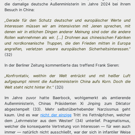
die damalige deutsche Außenministerin im Jahre 2024 bei ihrem
Besuch in China:
„Gerade für den Schutz deutscher und europäischer Werte und
Interessen müssen wir am intensivsten mit Jenen sprechen, mit
denen wir in etlichen Dingen anderer Meinung sind oder die andere
Rollen wahrnehmen als wir. […] Drohnen aus chinesischen Fabriken
und nordkoreanische Truppen, die den Frieden mitten in Europa
angreifen, verletzen unsere europäischen Sicherheitsinteressen.”
(32)
In der Berliner Zeitung kommentierte das treffend Frank Sieren:
„Konfrontativ, weithin der Welt entrückt und mit heißer Luft
aufgepumpt nimmt die Außenministerin China aufs Korn. Doch die
Welt steht nicht hinter ihr.“
(32i)
Im Jahre zuvor hatte Baerbock, wohlgemerkt als amtierende
Außenministerin, Chinas Präsidenten Xi Jinping zum Diktator
abgestempelt (33). Mehr selbstüberhebender Narzissmus geht
kaum. Und es war
nicht der einzige
Tritt ins Fettnäpfchen, welcher
dem „Lehrmeister aus dem Westen“ (34) unterlief. Pragmatismus,
welcher die konsequente Vertretung von Interessen — für wen auch
immer — natürlich nicht ausschließt, war der sich in infantiler Weise