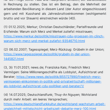
in Rechnung zu stellen. Das ist ein Betrag, den die Mehrheit der
arbeitenden Bevölkerung in diesem Land (der Autor eingeschlossen)
gern und mit Kusshand als Jahresbruttoeinkommen (wohlgemerkt
brutto und vor Steuern) einstreichen würde (40).
(1) 01.12.2025; Merkur; Christian Deutschländer; Parteifreunde und
Erzfeinde: Warum sich Merz und Merkel zutiefst misstrauen;
https://www.merkur.de/politik/misstrauen-cdu-groessen-im-clinch-
warum-sich-merz-und-merkel-zutiefst-93546710.html
(2) 06.02.2007; Tagesspiegel; Merz-Rückzug: Grübeln in der Union;
https://www.tagesspiegel.de/politik/grubeln-in-der-union-
1445821.html
(3, 3i) 11.01.2021; news.de; Franziska Kais; Friedrich Merz
Vermögen: Seine Millionengeschäfte als Lobbyist, Aufsichtsrat und
Berater;
https://www.news.de/politik/855727990/friedrich-merz-
vermoegen-einkommen-in-politik-und-privatwirtschaft-millionaer-
als-lobbyist-aufsichtsrat-cdu-politiker-und-berater/1/
(4) 14.07.2025; Deutschlandfunk; Thuy-An Nguyen; Wohlstand
durch mehr Arbeit: ein leeres Versprechen;
https://www.deutschlandfunkkultur.de/wohlstand-wachstum-arbeit-
ungleichheit-mittelschicht-arbeitszeit-debatte-merz-100.html