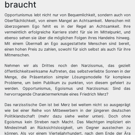
braucht
Opportunismus lebt nicht nur von Bequemlichkeit, sondern auch von
Oberflächlichkeit, von einem Mangel an Achtsamkeit. Menschen mit
überzogenem Ego fehlt es in der Regel an Achtsamkeit. Ihre
vermeintlich erfolgreiche Karriere steht für sie im Mittelpunkt, und
ebenso sehen sie über die möglichen Folgen ihres Handelns hinweg.
Mit einem Übermaß an Ego ausgestattete Menschen sind bereit,
einen hohen Preis zu zahlen, sowohl für sich selbst als auch für ihre
Mitmenschen.
Nehmen wir als Drittes noch den Narzissmus, das gezielt
öffentlichkeitswirksame Auftreten, das selbstverliebte Sonnen in der
Menge, die Präsentation simpler Lösungsmodelle für komplexe
Probleme, um beim Publikum zu punkten, von diesem gefeiert zu
werden. Opportunismus, Egoismus und Narzissmus: Sind das
hervorragende Charaktermerkmale eines Friedrich Merz?
Das narzisstische Gen ist bei Merz bei weitem nicht so ausgeprägt
wie bei einer Reihe von Mitbewerbern in der jüngeren deutschen
Politiklandschaft (mehr dazu siehe weiter unten). Doch ohne
Egoismus kein Streben nach Macht. Das Machtgen impliziert ein
Mindestmaß an Rücksichtslosigkeit, um Gegner ausstechen zu
können. Als vor einem Vierteljahrhundert, nach dem Ende der Ära