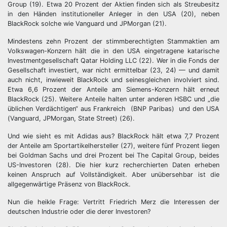
Group (19). Etwa 20 Prozent der Aktien finden sich als Streubesitz
in den Händen institutioneller Anleger in den USA (20), neben
BlackRock solche wie Vanguard und JPMorgan (21).
Mindestens zehn Prozent der stimmberechtigten Stammaktien am
Volkswagen-Konzern hält die in den USA eingetragene katarische
Investmentgesellschaft Qatar Holding LLC (22). Wer in die Fonds der
Gesellschaft investiert, war nicht ermittelbar (23, 24) — und damit
auch nicht, inwieweit BlackRock und seinesgleichen involviert sind.
Etwa 6,6 Prozent der Anteile am Siemens-Konzern hält erneut
BlackRock (25). Weitere Anteile halten unter anderen HSBC und „die
üblichen Verdächtigen“ aus Frankreich (BNP Paribas) und den USA
(Vanguard, JPMorgan, State Street) (26).
Und wie sieht es mit Adidas aus? BlackRock hält etwa 7,7 Prozent
der Anteile am Sportartikelhersteller (27), weitere fünf Prozent liegen
bei Goldman Sachs und drei Prozent bei The Capital Group, beides
US-Investoren (28). Die hier kurz recherchierten Daten erheben
keinen Anspruch auf Vollständigkeit. Aber unübersehbar ist die
allgegenwärtige Präsenz von BlackRock.
Nun die heikle Frage: Vertritt Friedrich Merz die Interessen der
deutschen Industrie oder die derer Investoren?