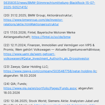
56358353/news/BMW-Stimmrechtsmitteilung-BlackRock-15-07-
2025-50521415/
(20) 31.12.2025; BMW Group; Aktionärsstruktur;
https://www.bmwgroup.com/de/investor-
relations/aktie.html#aktionaersstruktur
(21) 17.03.2026; Fintel; Bayerische Motoren Werke
Aktiengesellschaft;
https://fintel.io/so/de/bmw
(22) 12.11.2024; Finanzen, Immobilien und Vermögen von VIPS &
Promis; Wem gehört Volkswagen — Aktuelle Eigentumsverhältnisse;
https://www.uamr.de/wem-gehoert-
volkswagen/#Qatar_Investment_Authority_als_Grossinvestor
(23) Zawya; Qatar Holding LLC;
https://www.zawya.com/company/5035487758/qatar-holding-llc
;
abgerufen: 18.03.2026
(24) QIA; Funds;
https://www.qia.qa/en/portfolio/Pages/Funds.aspx
; abgerufen:
18.03.2026
(25) 12.06.2025; Stock World; Siemens Aktie: Analysten-Jubel und