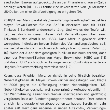
saudischen Banken aufgedeckt, die an der Finanzierung von al-Qaida
beteiligt waren (8). HSBC zahlte eine Rekordstrafe von 1,9 Milliarden
US-Dollar, um einer Strafverfolgung zu entgehen (9).
2010/11 war Merz parallel als „Veräußerungsbeauftragter“ respektive
Mayer Brown-Partner für die SoFFin einerseits und für HSBC
Trinkaus & Burkhardt andererseits tätig. Und wie es der Teufel will,
gab es doch in genau dieser Zeit Verhandlungen über einen
Teilverkauf der WestLB an HSBC. Dass Merz in gewisser Weise
wenigstens indirekt an beiden Seiten des Verhandlungstisches saß,
war selbstverständlich auch einfach lediglich ein dummer Zufall (8i,
10). Wenn der Autor dem geneigten Publikum nun noch erzählt, dass
einer der Premium-Klienten von Mayer Brown eben HSBC war (11)
und dass HSBC auch noch in die sogenannten CumEx-Geschäfte zur
illegalen Steuervermeidung verstrickt war (12)…
Kaum, dass Friedrich Merz so richtig in seine fürstlich bezahlten
Nebentätigkeiten als Mayer Brown-Partner eingestiegen war, klagte
er 2006 gegen die Offenlegung seiner Nebentätigkeiten (13).
Nebentätigkeiten deshalb, weil seine primäre Aufgabe eigentlich in
der Wahrnehmung seiner vom Wähler übertragenen und großzügig
vergüteten Rolle als Bundestagsabgeordneter bestand. Dort scheint
er sich nicht gerade einen abgebrochen zu haben. Bereits ein Jahr
später saß Merz ganz nebenbei in sieben Aufsichts-, Verwaltungs-