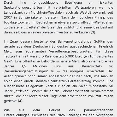
Durch ihre fehlgeschlagene Beteiligung an riskanten
Spekulationsgeschäften mit verbrieften Wertpapieren war die
Landesbank von Nordrhein-Westfalen, auch als WestLB bekannt, seit
2007 in Schwierigkeiten geraten. Nach dem üblichen Prinzip des
too-big-too-fail, im Deutschen in etwa als zu-groß-zum-Pleitegehen
zu verstehen, „rettete“ der Staat das Institut, und seine Idee bestand
darin, selbiges an einen privaten Investor zu verkaufen (3).
Im Zuge dessen bestellte der Bankenrettungsfonds SoFFin den
gerade aus dem Deutschen Bundestag ausgeschiedenen Friedrich
Merz zum sogenannten Veräußerungsbeauftragten. Für diese
Tätigkeit erhielt Merz pro Kalendertag 5.000 Euro „ehrlich verdientes
Geld“. Eine öffentliche Behörde schanzte Merz also innerhalb eines
Jahres 1,5 Millionen Euro aus Steuermitteln für
„Veräußerungsbemühungen“ zu — die übrigens scheiterten. Der
Autor grübelt noch immer angestrengt darüber nach, wie man an
solch einen durch Steuern finanzierten Beratervertrag kommt. Eine
ausgebildete Pflegekraft kann für solch ein Salär mindestens 50
Jahre „stricken“. Womit sie an die Lebensarbeitszeit herankommen
dürfte, die der Merz dieser Tage dem arbeitenden Volk zuzumuten
gedenkt (4).
Wie aus dem Bericht des parlamentarischen
Untersuchungsausschusses des NRW-Landtags zu den Vorgängen