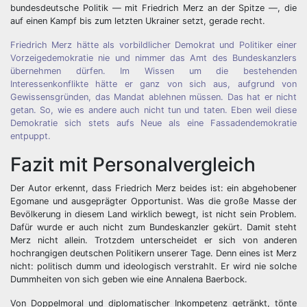
bundesdeutsche Politik — mit Friedrich Merz an der Spitze —, die
auf einen Kampf bis zum letzten Ukrainer setzt, gerade recht.
Friedrich Merz hätte als vorbildlicher Demokrat und Politiker einer
Vorzeigedemokratie nie und nimmer das Amt des Bundeskanzlers
übernehmen dürfen. Im Wissen um die bestehenden
Interessenkonflikte hätte er ganz von sich aus, aufgrund von
Gewissensgründen, das Mandat ablehnen müssen. Das hat er nicht
getan. So, wie es andere auch nicht tun und taten. Eben weil diese
Demokratie sich stets aufs Neue als eine Fassadendemokratie
entpuppt.
Fazit mit Personalvergleich
Der Autor erkennt, dass Friedrich Merz beides ist: ein abgehobener
Egomane und ausgeprägter Opportunist. Was die große Masse der
Bevölkerung in diesem Land wirklich bewegt, ist nicht sein Problem.
Dafür wurde er auch nicht zum Bundeskanzler gekürt. Damit steht
Merz nicht allein. Trotzdem unterscheidet er sich von anderen
hochrangigen deutschen Politikern unserer Tage. Denn eines ist Merz
nicht: politisch dumm und ideologisch verstrahlt. Er wird nie solche
Dummheiten von sich geben wie eine Annalena Baerbock.
Von Doppelmoral und diplomatischer Inkompetenz getränkt, tönte