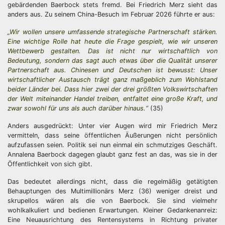
gebärdenden Baerbock stets fremd. Bei Friedrich Merz sieht das
anders aus. Zu seinem China-Besuch im Februar 2026 führte er aus:
„Wir wollen unsere umfassende strategische Partnerschaft stärken.
Eine wichtige Rolle hat heute die Frage gespielt, wie wir unseren
Wettbewerb gestalten. Das ist nicht nur wirtschaftlich von
Bedeutung, sondern das sagt auch etwas über die Qualität unserer
Partnerschaft aus. Chinesen und Deutschen ist bewusst: Unser
wirtschaftlicher Austausch trägt ganz maßgeblich zum Wohlstand
beider Länder bei. Dass hier zwei der drei größten Volkswirtschaften
der Welt miteinander Handel treiben, entfaltet eine große Kraft, und
zwar sowohl für uns als auch darüber hinaus.“
(35)
Anders ausgedrückt: Unter vier Augen wird mir Friedrich Merz
vermitteln, dass seine öffentlichen Äußerungen nicht persönlich
aufzufassen seien. Politik sei nun einmal ein schmutziges Geschäft.
Annalena Baerbock dagegen glaubt ganz fest an das, was sie in der
Öffentlichkeit von sich gibt.
Das bedeutet allerdings nicht, dass die regelmäßig getätigten
Behauptungen des Multimillionärs Merz (36) weniger dreist und
skrupellos wären als die von Baerbock. Sie sind vielmehr
wohlkalkuliert und bedienen Erwartungen. Kleiner Gedankenanreiz:
Eine Neuausrichtung des Rentensystems in Richtung privater