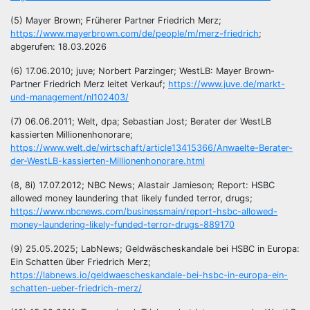
(5) Mayer Brown; Früherer Partner Friedrich Merz;
https://www.mayerbrown.com/de/people/m/merz-friedrich
;
abgerufen: 18.03.2026
(6) 17.06.2010; juve; Norbert Parzinger; WestLB: Mayer Brown-
Partner Friedrich Merz leitet Verkauf;
https://www.juve.de/markt-
und-management/nl102403/
(7) 06.06.2011; Welt, dpa; Sebastian Jost; Berater der WestLB
kassierten Millionenhonorare;
https://www.welt.de/wirtschaft/article13415366/Anwaelte-Berater-
der-WestLB-kassierten-Millionenhonorare.html
(8, 8i) 17.07.2012; NBC News; Alastair Jamieson; Report: HSBC
allowed money laundering that likely funded terror, drugs;
https://www.nbcnews.com/businessmain/report-hsbc-allowed-
money-laundering-likely-funded-terror-drugs-889170
(9) 25.05.2025; LabNews; Geldwäscheskandale bei HSBC in Europa:
Ein Schatten über Friedrich Merz;
https://labnews.io/geldwaescheskandale-bei-hsbc-in-europa-ein-
schatten-ueber-friedrich-merz/