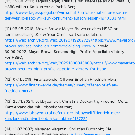
(10) 15.08.2011; Tagesspiegel; Trinkaus hat Interesse an der WestLB,
HSBC will zur Konkurrenz aufschließen;
https://www.tagesspiegel.de/wirtschaft/trinkaus-hat-interesse-an-
der-westlb-hsbc-will-zur-konkurrenz-aufschliessen-1940383.html
(11) 06.08.2018; Mayer Brown; Mayer Brown advises HSBC on
commercialising ‚Know Your Client‘ software solution;
https://web.archive.org/web/20190719202729/https://www.mayerbr
brown-advises-hsbc-on-commercialising-know-y
, sowie
30.09.2022; Mayer Brown Secures High-Profile Appellate Victory
For HSBC;
https://web.archive.org/web/20251006043808/https://www.mayerbr
brown-secures-high-profile-appellate-victory-for-hsbc
(12) 07.11.2018; Finanzwende; Offener Brief an Friedrich Merz;
https://www.finanzwende.de/themen/cumex/offener-brief-an-
friedrich-merz/
(13) 22.11.2024; Lobbycontrol; Christina Deckwirth; Friedrich Merz:
Kanzlerkandidat mit Lobbykontakten;
https://www.lobbycontrol.de/aus-der-lobbywelt/friedrich-merz-
kanzlerkandidat-mit-lobbykontakten-118722/
(14) 11.07.2007; Manager Magazin; Christian Buchholz; Die
Nebeneinkünfte des Friedrich Merz;
https://www.manager-