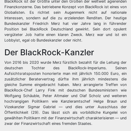
BlackRock ist der Größte unter den Großen der weltweit agierenden
Finanzkonzerne. Das betriebene Konzept von BlackRock ist eines von
Globalisten. Es richtet sein Augenmerk nicht auf nationale
Interessen, sondern auf die zu erzielenden Renditen. Der heutige
Bundeskanzler Friedrich Merz hat vier Jahre lang in führender
Position bei BlackRock Deutschland gewirkt. Sein dort opulent
vergüteter Job hatte einen klaren Zweck. Merz war und ist ein
Lobbyist, egal ob Bundeskanzler oder nicht.
Der BlackRock-Kanzler
Von 2016 bis 2020 wurde Merz fürstlich bezahlt für die Leitung der
deutschen Tochter des BlackRock-Imperiums. Seinen
Aufsichtsratsposten honorierte man mit jährlich 150.000 Euro, ein
zusätzlicher Beratervertrag dürfte ihm jährlich mindestens die
gleiche Summe eingebracht haben. Merz arrangierte Treffen von
BlackRock-Chef Larry Fink mit deutschen Bundesministern wie
Wolfgang Schäuble, Peter Altmaier und Olaf Scholz und weiteren
hochrangigen Politikern wie Kanzleramtschef Helge Braun und
Vizekanzler Sigmar Gabriel — und dies unter Ausschluss der
Öffentlichkeit (29). Das lässt sich als vorbildliche Kungelei von
gewählten Politikern mit der Finanzwirtschaft charakterisieren — und
zwar der Finanzwirtschaft eines fremden Staates.