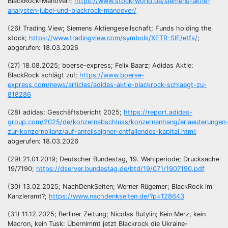
BlackRock-Manöver!;
https://www.stock-world.de/siemens-aktie-
analysten-jubel-und-blackrock-manoever/
(26) Trading View; Siemens Aktiengesellschaft; Funds holding the
stock;
https://www.tradingview.com/symbols/XETR-SIE/etfs/
;
abgerufen: 18.03.2026
(27) 18.08.2025; boerse-express; Felix Baarz; Adidas Aktie:
BlackRock schlägt zu!;
https://www.boerse-
express.com/news/articles/adidas-aktie-blackrock-schlaegt-zu-
818286
(28) adidas; Geschäftsbericht 2025;
https://report.adidas-
group.com/2025/de/konzernabschluss/konzernanhang/erlaeuterungen
zur-konzernbilanz/auf-anteilseigner-entfallendes-kapital.html
;
abgerufen: 18.03.2026
(29) 21.01.2019; Deutscher Bundestag, 19. Wahlperiode; Drucksache
19/7190;
https://dserver.bundestag.de/btd/19/071/1907190.pdf
(30) 13.02.2025; NachDenkSeiten; Werner Rügemer; BlackRock im
Kanzleramt?;
https://www.nachdenkseiten.de/?p=128643
(31) 11.12.2025; Berliner Zeitung; Nicolas Butylin; Kein Merz, kein
Macron, kein Tusk: Übernimmt jetzt Blackrock die Ukraine-