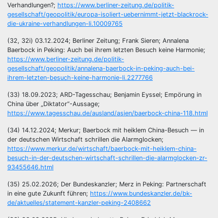
Verhandlungen?;
https://www.berliner-zeitung.de/politik-
gesellschaft/geopolitik/europa-isoliert-uebernimmt-jetzt-blackrock-
die-ukraine-verhandlungen-li.10009765
(32, 32i) 03.12.2024; Berliner Zeitung; Frank Sieren; Annalena
Baerbock in Peking: Auch bei ihrem letzten Besuch keine Harmonie;
https://www.berliner-zeitung.de/politik-
gesellschaft/geopolitik/annalena-baerbock-in-peking-auch-bei-
ihrem-letzten-besuch-keine-harmonie-li.2277766
(33) 18.09.2023; ARD-Tagesschau; Benjamin Eyssel; Empörung in
China über „Diktator“-Aussage;
https://www.tagesschau.de/ausland/asien/baerbock-china-118.html
(34) 14.12.2024; Merkur; Baerbock mit heiklem China-Besuch — in
der deutschen Wirtschaft schrillen die Alarmglocken;
https://www.merkur.de/wirtschaft/baerbock-mit-heiklem-china-
besuch-in-der-deutschen-wirtschaft-schrillen-die-alarmglocken-zr-
93455646.html
(35) 25.02.2026; Der Bundeskanzler; Merz in Peking: Partnerschaft
in eine gute Zukunft führen;
https://www.bundeskanzler.de/bk-
de/aktuelles/statement-kanzler-peking-2408662