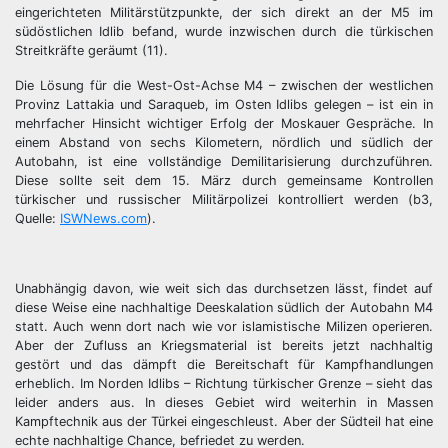
eingerichteten Militärstützpunkte, der sich direkt an der M5 im
südöstlichen Idlib befand, wurde inzwischen durch die türkischen
Streitkräfte geräumt (11).
Die Lösung für die West-Ost-Achse M4 – zwischen der westlichen
Provinz Lattakia und Saraqueb, im Osten Idlibs gelegen – ist ein in
mehrfacher Hinsicht wichtiger Erfolg der Moskauer Gespräche. In
einem Abstand von sechs Kilometern, nördlich und südlich der
Autobahn, ist eine vollständige Demilitarisierung durchzuführen.
Diese sollte seit dem 15. März durch gemeinsame Kontrollen
türkischer und russischer Militärpolizei kontrolliert werden (b3,
Quelle:
ISWNews.com
).
Unabhängig davon, wie weit sich das durchsetzen lässt, findet auf
diese Weise eine nachhaltige Deeskalation südlich der Autobahn M4
statt. Auch wenn dort nach wie vor islamistische Milizen operieren.
Aber der Zufluss an Kriegsmaterial ist bereits jetzt nachhaltig
gestört und das dämpft die Bereitschaft für Kampfhandlungen
erheblich. Im Norden Idlibs – Richtung türkischer Grenze – sieht das
leider anders aus. In dieses Gebiet wird weiterhin in Massen
Kampftechnik aus der Türkei eingeschleust. Aber der Südteil hat eine
echte nachhaltige Chance, befriedet zu werden.