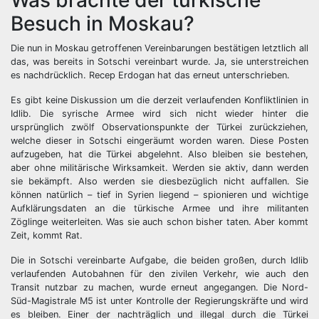
Was brachte der türkische
Besuch in Moskau?
Die nun in Moskau getroffenen Vereinbarungen bestätigen letztlich all
das, was bereits in Sotschi vereinbart wurde. Ja, sie unterstreichen
es nachdrücklich. Recep Erdogan hat das erneut unterschrieben.
Es gibt keine Diskussion um die derzeit verlaufenden Konfliktlinien in
Idlib. Die syrische Armee wird sich nicht wieder hinter die
ursprünglich zwölf Observationspunkte der Türkei zurückziehen,
welche dieser in Sotschi eingeräumt worden waren. Diese Posten
aufzugeben, hat die Türkei abgelehnt. Also bleiben sie bestehen,
aber ohne militärische Wirksamkeit. Werden sie aktiv, dann werden
sie bekämpft. Also werden sie diesbezüglich nicht auffallen. Sie
können natürlich – tief in Syrien liegend – spionieren und wichtige
Aufklärungsdaten an die türkische Armee und ihre militanten
Zöglinge weiterleiten. Was sie auch schon bisher taten. Aber kommt
Zeit, kommt Rat.
Die in Sotschi vereinbarte Aufgabe, die beiden großen, durch Idlib
verlaufenden Autobahnen für den zivilen Verkehr, wie auch den
Transit nutzbar zu machen, wurde erneut angegangen. Die Nord-
Süd-Magistrale M5 ist unter Kontrolle der Regierungskräfte und wird
es bleiben. Einer der nachträglich und illegal durch die Türkei