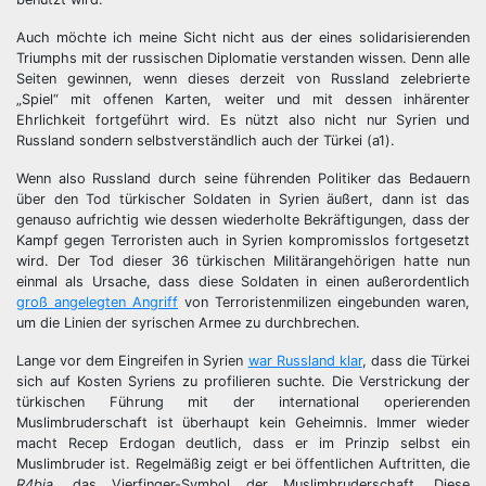
Auch möchte ich meine Sicht nicht aus der eines solidarisierenden
Triumphs mit der russischen Diplomatie verstanden wissen. Denn alle
Seiten gewinnen, wenn dieses derzeit von Russland zelebrierte
„Spiel“ mit offenen Karten, weiter und mit dessen inhärenter
Ehrlichkeit fortgeführt wird. Es nützt also nicht nur Syrien und
Russland sondern selbstverständlich auch der Türkei (a1).
Wenn also Russland durch seine führenden Politiker das Bedauern
über den Tod türkischer Soldaten in Syrien äußert, dann ist das
genauso aufrichtig wie dessen wiederholte Bekräftigungen, dass der
Kampf gegen Terroristen auch in Syrien kompromisslos fortgesetzt
wird. Der Tod dieser 36 türkischen Militärangehörigen hatte nun
einmal als Ursache, dass diese Soldaten in einen außerordentlich
groß angelegten Angriff
von Terroristenmilizen eingebunden waren,
um die Linien der syrischen Armee zu durchbrechen.
Lange vor dem Eingreifen in Syrien
war Russland klar
, dass die Türkei
sich auf Kosten Syriens zu profilieren suchte. Die Verstrickung der
türkischen Führung mit der international operierenden
Muslimbruderschaft ist überhaupt kein Geheimnis. Immer wieder
macht Recep Erdogan deutlich, dass er im Prinzip selbst ein
Muslimbruder ist. Regelmäßig zeigt er bei öffentlichen Auftritten, die
R4bia
, das Vierfinger-Symbol der Muslimbruderschaft. Diese