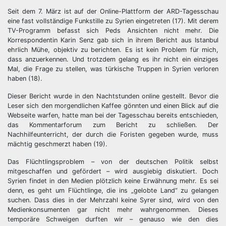
Seit dem 7. März ist auf der Online-Plattform der ARD-Tagesschau
eine fast vollständige Funkstille zu Syrien eingetreten (17). Mit derem
TV-Programm befasst sich Peds Ansichten nicht mehr. Die
Korrespondentin Karin Senz gab sich in ihrem Bericht aus Istanbul
ehrlich Mühe, objektiv zu berichten. Es ist kein Problem für mich,
dass anzuerkennen. Und trotzdem gelang es ihr nicht ein einziges
Mal, die Frage zu stellen, was türkische Truppen in Syrien verloren
haben (18).
Dieser Bericht wurde in den Nachtstunden online gestellt. Bevor die
Leser sich den morgendlichen Kaffee gönnten und einen Blick auf die
Webseite warfen, hatte man bei der Tagesschau bereits entschieden,
das Kommentarforum zum Bericht zu schließen. Der
Nachhilfeunterricht, der durch die Foristen gegeben wurde, muss
mächtig geschmerzt haben (19).
Das Flüchtlingsproblem – von der deutschen Politik selbst
mitgeschaffen und gefördert – wird ausgiebig diskutiert. Doch
Syrien findet in den Medien plötzlich keine Erwähnung mehr. Es sei
denn, es geht um Flüchtlinge, die ins „gelobte Land“ zu gelangen
suchen. Dass dies in der Mehrzahl keine Syrer sind, wird von den
Medienkonsumenten gar nicht mehr wahrgenommen. Dieses
temporäre Schweigen durften wir – genauso wie den dies