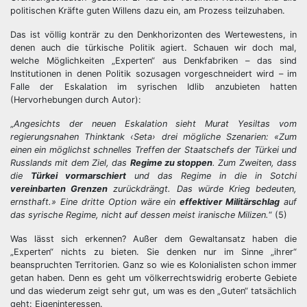
politischen Kräfte guten Willens dazu ein, am Prozess teilzuhaben.
Das ist völlig konträr zu den Denkhorizonten des Wertewestens, in
denen auch die türkische Politik agiert. Schauen wir doch mal,
welche Möglichkeiten „Experten“ aus Denkfabriken – das sind
Institutionen in denen Politik sozusagen vorgeschneidert wird – im
Falle der Eskalation im syrischen Idlib anzubieten hatten
(Hervorhebungen durch Autor):
„
Angesichts der neuen Eskalation sieht Murat Yesiltas vom
regierungsnahen Thinktank ‹Seta› drei mögliche Szenarien: «Zum
einen ein möglichst schnelles Treffen der Staatschefs der Türkei und
Russlands mit dem Ziel, das
Regime zu stoppen
. Zum Zweiten, dass
die
Türkei vormarschiert
und das Regime in die in Sotchi
vereinbarten Grenzen
zurückdrängt. Das würde Krieg bedeuten,
ernsthaft.» Eine dritte Option wäre ein
effektiver Militärschlag
auf
das syrische Regime, nicht auf dessen meist iranische Milizen.
“ (5)
Was lässt sich erkennen? Außer dem Gewaltansatz haben die
„Experten“ nichts zu bieten. Sie denken nur im Sinne „ihrer“
beanspruchten Territorien. Ganz so wie es Kolonialisten schon immer
getan haben. Denn es geht um völkerrechtswidrig eroberte Gebiete
und das wiederum zeigt sehr gut, um was es den „Guten“ tatsächlich
geht: Eigeninteressen.