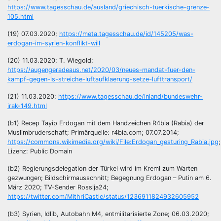
https://www.tagesschau.de/ausland/griechisch-tuerkische-grenze-
105.html
(19) 07.03.2020;
https://meta.tagesschau.de/id/145205/was-
erdogan-im-syrien-konflikt-will
(20) 11.03.2020; T. Wiegold;
https://augengeradeaus.net/2020/03/neues-mandat-fuer-den-
kampf-gegen-is-streiche-luftaufklaerung-setze-lufttransport/
(21) 11.03.2020;
https://www.tagesschau.de/inland/bundeswehr-
irak-149.html
(b1) Recep Tayip Erdogan mit dem Handzeichen R4bia (Rabia) der
Muslimbruderschaft; Primärquelle: r4bia.com; 07.07.2014;
https://commons.wikimedia.org/wiki/File:Erdogan_gesturing_Rabia.jpg
;
Lizenz: Public Domain
(b2) Regierungsdelegation der Türkei wird im Kreml zum Warten
gezwungen; Bildschirmausschnitt; Begegnung Erdogan – Putin am 6.
März 2020; TV-Sender Rossija24;
https://twitter.com/MithriCastle/status/1236911824932605952
(b3) Syrien, Idlib, Autobahn M4, entmilitarisierte Zone; 06.03.2020;