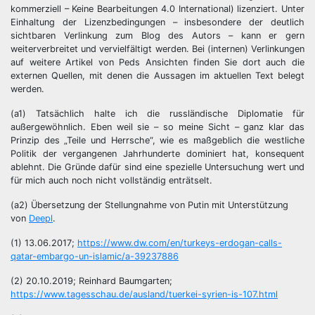
kommerziell – Keine Bearbeitungen 4.0 International) lizenziert. Unter
Einhaltung der Lizenzbedingungen – insbesondere der deutlich
sichtbaren Verlinkung zum Blog des Autors – kann er gern
weiterverbreitet und vervielfältigt werden. Bei (internen) Verlinkungen
auf weitere Artikel von Peds Ansichten finden Sie dort auch die
externen Quellen, mit denen die Aussagen im aktuellen Text belegt
werden.
(a1) Tatsächlich halte ich die russländische Diplomatie für
außergewöhnlich. Eben weil sie – so meine Sicht – ganz klar das
Prinzip des „Teile und Herrsche“, wie es maßgeblich die westliche
Politik der vergangenen Jahrhunderte dominiert hat, konsequent
ablehnt. Die Gründe dafür sind eine spezielle Untersuchung wert und
für mich auch noch nicht vollständig enträtselt.
(a2) Übersetzung der Stellungnahme von Putin mit Unterstützung
von
Deepl
.
(1) 13.06.2017;
https://www.dw.com/en/turkeys-erdogan-calls-
qatar-embargo-un-islamic/a-39237886
(2) 20.10.2019; Reinhard Baumgarten;
https://www.tagesschau.de/ausland/tuerkei-syrien-is-107.html