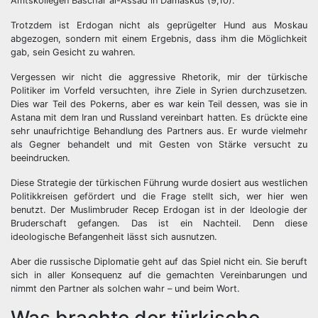
Amtskollegen Baschar al-Assad in Damaskus (9,10).
Trotzdem ist Erdogan nicht als geprügelter Hund aus Moskau
abgezogen, sondern mit einem Ergebnis, dass ihm die Möglichkeit
gab, sein Gesicht zu wahren.
Vergessen wir nicht die aggressive Rhetorik, mir der türkische
Politiker im Vorfeld versuchten, ihre Ziele in Syrien durchzusetzen.
Dies war Teil des Pokerns, aber es war kein Teil dessen, was sie in
Astana mit dem Iran und Russland vereinbart hatten. Es drückte eine
sehr unaufrichtige Behandlung des Partners aus. Er wurde vielmehr
als Gegner behandelt und mit Gesten von Stärke versucht zu
beeindrucken.
Diese Strategie der türkischen Führung wurde dosiert aus westlichen
Politikkreisen gefördert und die Frage stellt sich, wer hier wen
benutzt. Der Muslimbruder Recep Erdogan ist in der Ideologie der
Bruderschaft gefangen. Das ist ein Nachteil. Denn diese
ideologische Befangenheit lässt sich ausnutzen.
Aber die russische Diplomatie geht auf das Spiel nicht ein. Sie beruft
sich in aller Konsequenz auf die gemachten Vereinbarungen und
nimmt den Partner als solchen wahr – und beim Wort.