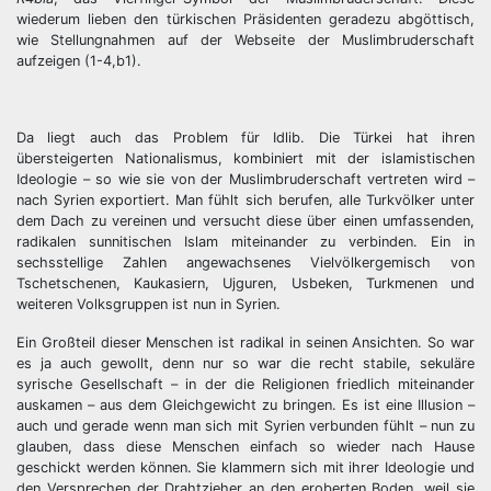
wiederum lieben den türkischen Präsidenten geradezu abgöttisch,
wie Stellungnahmen auf der Webseite der Muslimbruderschaft
aufzeigen (1-4,b1).
Da liegt auch das Problem für Idlib. Die Türkei hat ihren
übersteigerten Nationalismus, kombiniert mit der islamistischen
Ideologie – so wie sie von der Muslimbruderschaft vertreten wird –
nach Syrien exportiert. Man fühlt sich berufen, alle Turkvölker unter
dem Dach zu vereinen und versucht diese über einen umfassenden,
radikalen sunnitischen Islam miteinander zu verbinden. Ein in
sechsstellige Zahlen angewachsenes Vielvölkergemisch von
Tschetschenen, Kaukasiern, Ujguren, Usbeken, Turkmenen und
weiteren Volksgruppen ist nun in Syrien.
Ein Großteil dieser Menschen ist radikal in seinen Ansichten. So war
es ja auch gewollt, denn nur so war die recht stabile, sekuläre
syrische Gesellschaft – in der die Religionen friedlich miteinander
auskamen – aus dem Gleichgewicht zu bringen. Es ist eine Illusion –
auch und gerade wenn man sich mit Syrien verbunden fühlt – nun zu
glauben, dass diese Menschen einfach so wieder nach Hause
geschickt werden können. Sie klammern sich mit ihrer Ideologie und
den Versprechen der Drahtzieher an den eroberten Boden, weil sie