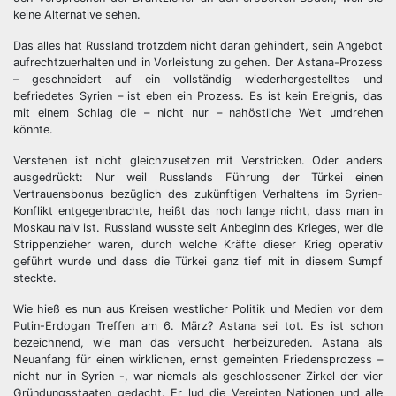
keine Alternative sehen.
Das alles hat Russland trotzdem nicht daran gehindert, sein Angebot
aufrechtzuerhalten und in Vorleistung zu gehen. Der Astana-Prozess
– geschneidert auf ein vollständig wiederhergestelltes und
befriedetes Syrien – ist eben ein Prozess. Es ist kein Ereignis, das
mit einem Schlag die – nicht nur – nahöstliche Welt umdrehen
könnte.
Verstehen ist nicht gleichzusetzen mit Verstricken. Oder anders
ausgedrückt: Nur weil Russlands Führung der Türkei einen
Vertrauensbonus bezüglich des zukünftigen Verhaltens im Syrien-
Konflikt entgegenbrachte, heißt das noch lange nicht, dass man in
Moskau naiv ist. Russland wusste seit Anbeginn des Krieges, wer die
Strippenzieher waren, durch welche Kräfte dieser Krieg operativ
geführt wurde und dass die Türkei ganz tief mit in diesem Sumpf
steckte.
Wie hieß es nun aus Kreisen westlicher Politik und Medien vor dem
Putin-Erdogan Treffen am 6. März? Astana sei tot. Es ist schon
bezeichnend, wie man das versucht herbeizureden. Astana als
Neuanfang für einen wirklichen, ernst gemeinten Friedensprozess –
nicht nur in Syrien -, war niemals als geschlossener Zirkel der vier
Gründungsstaaten gedacht. Er lud die Vereinten Nationen und alle