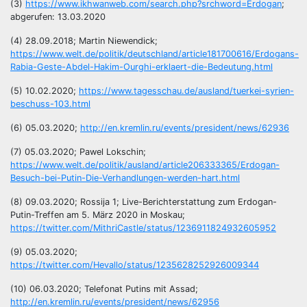
(3)
https://www.ikhwanweb.com/search.php?srchword=Erdogan
;
abgerufen: 13.03.2020
(4) 28.09.2018; Martin Niewendick;
https://www.welt.de/politik/deutschland/article181700616/Erdogans-
Rabia-Geste-Abdel-Hakim-Ourghi-erklaert-die-Bedeutung.html
(5) 10.02.2020;
https://www.tagesschau.de/ausland/tuerkei-syrien-
beschuss-103.html
(6) 05.03.2020;
http://en.kremlin.ru/events/president/news/62936
(7) 05.03.2020; Pawel Lokschin;
https://www.welt.de/politik/ausland/article206333365/Erdogan-
Besuch-bei-Putin-Die-Verhandlungen-werden-hart.html
(8) 09.03.2020; Rossija 1; Live-Berichterstattung zum Erdogan-
Putin-Treffen am 5. März 2020 in Moskau;
https://twitter.com/MithriCastle/status/1236911824932605952
(9) 05.03.2020;
https://twitter.com/Hevallo/status/1235628252926009344
(10) 06.03.2020; Telefonat Putins mit Assad;
http://en.kremlin.ru/events/president/news/62956