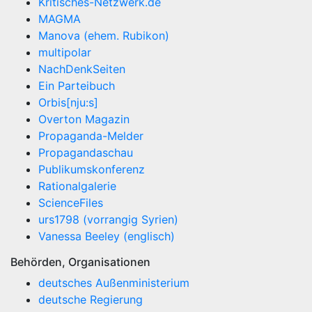
Kritisches-Netzwerk.de
MAGMA
Manova (ehem. Rubikon)
multipolar
NachDenkSeiten
Ein Parteibuch
Orbis[nju:s]
Overton Magazin
Propaganda-Melder
Propagandaschau
Publikumskonferenz
Rationalgalerie
ScienceFiles
urs1798 (vorrangig Syrien)
Vanessa Beeley (englisch)
Behörden, Organisationen
deutsches Außenministerium
deutsche Regierung