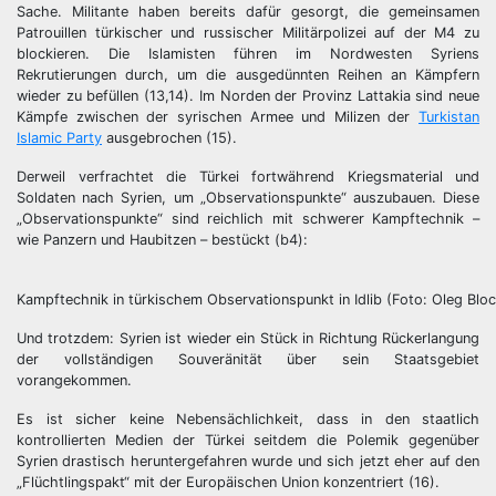
Sache. Militante haben bereits dafür gesorgt, die gemeinsamen
Patrouillen türkischer und russischer Militärpolizei auf der M4 zu
blockieren. Die Islamisten führen im Nordwesten Syriens
Rekrutierungen durch, um die ausgedünnten Reihen an Kämpfern
wieder zu befüllen (13,14). Im Norden der Provinz Lattakia sind neue
Kämpfe zwischen der syrischen Armee und Milizen der
Turkistan
Islamic Party
ausgebrochen (15).
Derweil verfrachtet die Türkei fortwährend Kriegsmaterial und
Soldaten nach Syrien, um „Observationspunkte“ auszubauen. Diese
„Observationspunkte“ sind reichlich mit schwerer Kampftechnik –
wie Panzern und Haubitzen – bestückt (b4):
Kampftechnik in türkischem Observationspunkt in Idlib (Foto: Oleg Bloc
Und trotzdem: Syrien ist wieder ein Stück in Richtung Rückerlangung
der vollständigen Souveränität über sein Staatsgebiet
vorangekommen.
Es ist sicher keine Nebensächlichkeit, dass in den staatlich
kontrollierten Medien der Türkei seitdem die Polemik gegenüber
Syrien drastisch heruntergefahren wurde und sich jetzt eher auf den
„Flüchtlingspakt“ mit der Europäischen Union konzentriert (16).