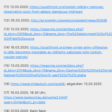
(11) 13.03.2020;
https://southfront.org/turkish-military-removes-
observation-post-from-aleppo-damascus-highway/
(12) 05.03.2020;
http://en.kremlin.ru/events/president/news/62948
(13) 12.03.2020;
https://npasyria.com/en/blog.php?
id_blog=2005&sub_blog=15&name_blog=The%20deployment%20of%
%20Field%20source
(14) 16.03.2020;
https://southfront.org/new-syrian-army-offensive-
in-idlib-becoming-inevitable-as-militants-sabotage-joint-turkish-
russian-patrols/
(15) 13.03.2020;
https://npasyria.com/en/blog.php?
id_blog=2014&sub_blog=15&name_blog=Clashes%20in%20the%20strat
Kabinah%20in%20the%20north-east%20of%20Latakia
(16)
https://www.trtdeutsch.com/politik
; abgerufen: 13.03.2020
(17) 19.03.2020, 18:30 Uhr;
https://www.tagesschau.de/suche2.html?
query=Syrien&sort_by=date
(18) 07.03.2020; Karin Senz;