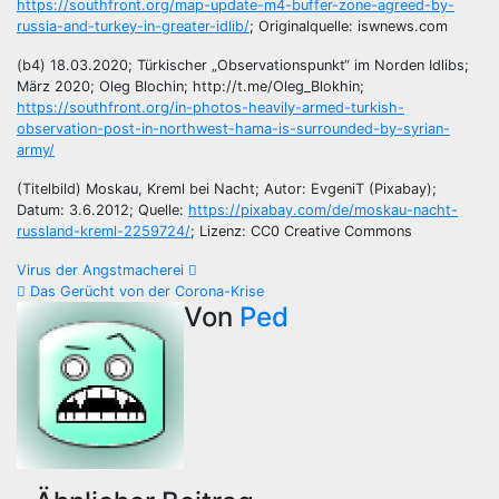
https://southfront.org/map-update-m4-buffer-zone-agreed-by-
russia-and-turkey-in-greater-idlib/
; Originalquelle: iswnews.com
(b4) 18.03.2020; Türkischer „Observationspunkt“ im Norden Idlibs;
März 2020; Oleg Blochin; http://t.me/Oleg_Blokhin;
https://southfront.org/in-photos-heavily-armed-turkish-
observation-post-in-northwest-hama-is-surrounded-by-syrian-
army/
(Titelbild) Moskau, Kreml bei Nacht; Autor: EvgeniT (Pixabay);
Datum: 3.6.2012; Quelle:
https://pixabay.com/de/moskau-nacht-
russland-kreml-2259724/
; Lizenz: CC0 Creative Commons
Beitragsnavigation
Virus der Angstmacherei
Das Gerücht von der Corona-Krise
Von
Ped