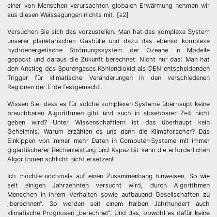
einer von Menschen verursachten globalen Erwärmung nehmen wir
aus diesen Weissagungen nichts mit. [a2]
Versuchen Sie sich das vorzustellen. Man hat das komplexe System
unserer planetarischen Gashülle und dazu das ebenso komplexe
hydroenergetische Strömungssystem der Ozeane in Modelle
gepackt und daraus die Zukunft berechnet. Nicht nur das: Man hat
den Anstieg des Spurengases Kohlendioxid als DEN entscheidenden
Trigger für klimatische Veränderungen in den verschiedenen
Regionen der Erde festgemacht.
Wissen Sie, dass es für solche komplexen Systeme überhaupt keine
brauchbaren Algorithmen gibt und auch in absehbarer Zeit nicht
geben wird? Unter Wissenschaftlern ist das überhaupt kein
Geheimnis. Warum erzählen es uns dann die Klimaforscher? Das
Einkippen von immer mehr Daten in Computer-Systeme mit immer
gigantischerer Rechenleistung und Kapazität kann die erforderlichen
Algorithmen schlicht nicht ersetzen!
Ich möchte nochmals auf einen Zusammenhang hinweisen. So wie
seit einigen Jahrzehnten versucht wird, durch Algorithmen
Menschen in ihrem Verhalten sowie aufbauend Gesellschaften zu
„berechnen“. So werden seit einem halben Jahrhundert auch
klimatische Prognosen „berechnet“. Und das, obwohl es dafür keine