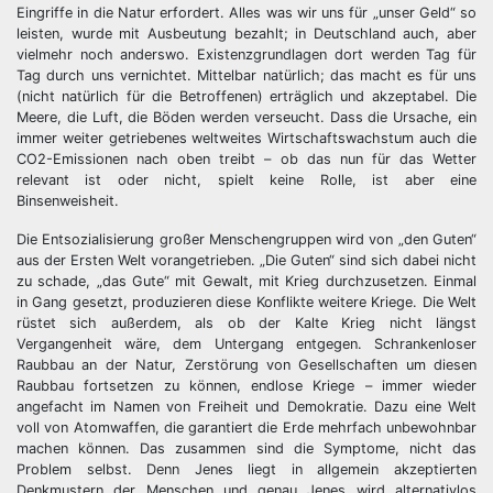
Eingriffe in die Natur erfordert. Alles was wir uns für „unser Geld“ so
leisten, wurde mit Ausbeutung bezahlt; in Deutschland auch, aber
vielmehr noch anderswo. Existenzgrundlagen dort werden Tag für
Tag durch uns vernichtet. Mittelbar natürlich; das macht es für uns
(nicht natürlich für die Betroffenen) erträglich und akzeptabel. Die
Meere, die Luft, die Böden werden verseucht. Dass die Ursache, ein
immer weiter getriebenes weltweites Wirtschaftswachstum auch die
CO2-Emissionen nach oben treibt – ob das nun für das Wetter
relevant ist oder nicht, spielt keine Rolle, ist aber eine
Binsenweisheit.
Die Entsozialisierung großer Menschengruppen wird von „den Guten“
aus der Ersten Welt vorangetrieben. „Die Guten“ sind sich dabei nicht
zu schade, „das Gute“ mit Gewalt, mit Krieg durchzusetzen. Einmal
in Gang gesetzt, produzieren diese Konflikte weitere Kriege. Die Welt
rüstet sich außerdem, als ob der Kalte Krieg nicht längst
Vergangenheit wäre, dem Untergang entgegen. Schrankenloser
Raubbau an der Natur, Zerstörung von Gesellschaften um diesen
Raubbau fortsetzen zu können, endlose Kriege – immer wieder
angefacht im Namen von Freiheit und Demokratie. Dazu eine Welt
voll von Atomwaffen, die garantiert die Erde mehrfach unbewohnbar
machen können. Das zusammen sind die Symptome, nicht das
Problem selbst. Denn Jenes liegt in allgemein akzeptierten
Denkmustern der Menschen und genau Jenes wird alternativlos