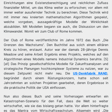
Einrichtungen eine Existenzberechtigung und reichlichen Zufluss
finanzieller Mittel, um das Klima weiter zu erforschen; vor allem mit
immer weiter ausufernder Technik zu berechnen. Diese Technik wird
mit immer neu kreierten mathematischen Algorithmen gespeist,
welche vorgeben, aussagekräftige Modelle der Wirklichkeit
abzubilden. Mit Modellen begann sie auch, die Diskussion um den
Klimawandel. Womit wir zum Club of Rome kommen.
Der Club of Rome veröffentlichte im Jahre 1972 das Buch „Die
Grenzen des Wachstums“. Den Buchtitel aus solch einem elitären
Kreis zu hören, erstaunt. Autor war der damals 28-jährige Dennis
Meadow und seine Arbeit Ergebnis eines Projekts, welches auf den
Algorithmen eines Modells namens Industrial Dynamics beruhte. [5]
[a1] Das Prinzip gesellschaftliche Modelle für Zukunftsanalysen und
strategische Planungen hochkomplexer Systeme zu nutzen, war zu
diesem Zeitpunkt nicht mehr neu. Die
US-Denkfabrik RAND
,
begründet durch einem Rüstungskonzern, hatte schon seit
Jahrzehnten an solchen Projekten gearbeitet, deren Ergebnisse in
die praktische Politik der USA einflossen.
Nun also dieses Buch und seine Vorhersagen entwarfen ein
Katastrophen-Szenario für den Fall, dass die Welt so weiter
wirtschaftet, wie sie das bislang getan hatte. Vor allem hinterfragte
es das Mantra vom Wirtschaftswachstum. Allgemein wird „Die