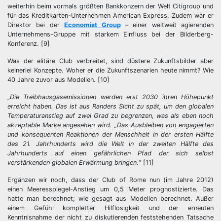
weiterhin beim vormals größten Bankkonzern der Welt Citigroup und
für das Kreditkarten-Unternehmen American Express. Zudem war er
Direktor bei der
Economist Group
– einer weltweit agierenden
Unternehmens-Gruppe mit starkem Einfluss bei der Bilderberg-
Konferenz. [9]
Was der elitäre Club verbreitet, sind düstere Zukunftsbilder aber
keinerlei Konzepte. Woher er die Zukunftszenarien heute nimmt? Wie
40 Jahre zuvor aus Modellen. [10]
„
Die Treibhausgasemissionen werden erst 2030 ihren Höhepunkt
erreicht haben. Das ist aus Randers Sicht zu spät, um den globalen
Temperaturanstieg auf zwei Grad zu begrenzen, was als eben noch
akzeptable Marke angesehen wird. „Das Ausbleiben von engagierten
und konsequenten Reaktionen der Menschheit in der ersten Hälfte
des 21. Jahrhunderts wird die Welt in der zweiten Hälfte des
Jahrhunderts auf einen gefährlichen Pfad der sich selbst
verstärkenden globalen Erwärmung bringen.
“ [11]
Ergänzen wir noch, dass der Club of Rome nun (im Jahre 2012)
einen Meeresspiegel-Anstieg um 0,5 Meter prognostizierte. Das
hatte man berechnet; wie gesagt aus Modellen berechnet. Außer
einem Gefühl kompletter Hilflosigkeit und der erneuten
Kenntnisnahme der nicht zu diskutierenden feststehenden Tatsache