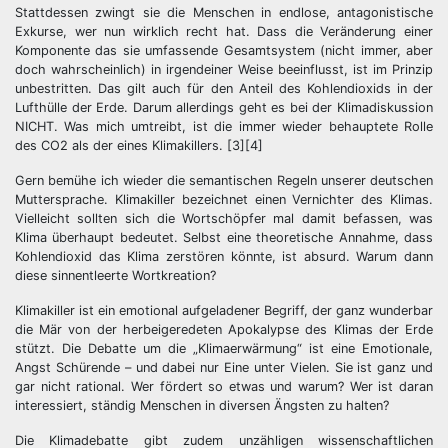
Stattdessen zwingt sie die Menschen in endlose, antagonistische
Exkurse, wer nun wirklich recht hat. Dass die Veränderung einer
Komponente das sie umfassende Gesamtsystem (nicht immer, aber
doch wahrscheinlich) in irgendeiner Weise beeinflusst, ist im Prinzip
unbestritten. Das gilt auch für den Anteil des Kohlendioxids in der
Lufthülle der Erde. Darum allerdings geht es bei der Klimadiskussion
NICHT. Was mich umtreibt, ist die immer wieder behauptete Rolle
des CO2 als der eines Klimakillers. [3][4]
Gern bemühe ich wieder die semantischen Regeln unserer deutschen
Muttersprache. Klimakiller bezeichnet einen Vernichter des Klimas.
Vielleicht sollten sich die Wortschöpfer mal damit befassen, was
Klima überhaupt bedeutet. Selbst eine theoretische Annahme, dass
Kohlendioxid das Klima zerstören könnte, ist absurd. Warum dann
diese sinnentleerte Wortkreation?
Klimakiller ist ein emotional aufgeladener Begriff, der ganz wunderbar
die Mär von der herbeigeredeten Apokalypse des Klimas der Erde
stützt. Die Debatte um die „Klimaerwärmung“ ist eine Emotionale,
Angst Schürende – und dabei nur Eine unter Vielen. Sie ist ganz und
gar nicht rational. Wer fördert so etwas und warum? Wer ist daran
interessiert, ständig Menschen in diversen Ängsten zu halten?
Die Klimadebatte gibt zudem unzähligen wissenschaftlichen