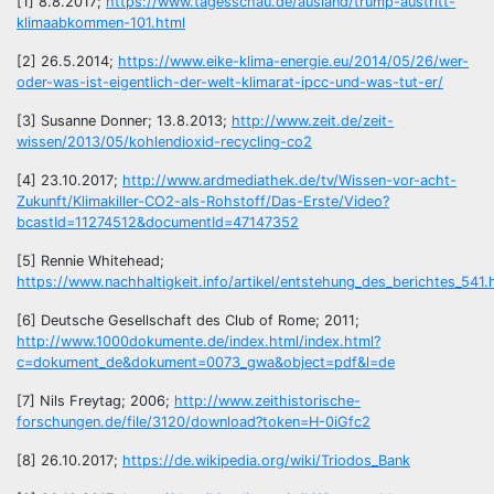
[1] 8.8.2017;
https://www.tagesschau.de/ausland/trump-austritt-
klimaabkommen-101.html
[2] 26.5.2014;
https://www.eike-klima-energie.eu/2014/05/26/wer-
oder-was-ist-eigentlich-der-welt-klimarat-ipcc-und-was-tut-er/
[3] Susanne Donner; 13.8.2013;
http://www.zeit.de/zeit-
wissen/2013/05/kohlendioxid-recycling-co2
[4] 23.10.2017;
http://www.ardmediathek.de/tv/Wissen-vor-acht-
Zukunft/Klimakiller-CO2-als-Rohstoff/Das-Erste/Video?
bcastId=11274512&documentId=47147352
[5] Rennie Whitehead;
https://www.nachhaltigkeit.info/artikel/entstehung_des_berichtes_541
[6] Deutsche Gesellschaft des Club of Rome; 2011;
http://www.1000dokumente.de/index.html/index.html?
c=dokument_de&dokument=0073_gwa&object=pdf&l=de
[7] Nils Freytag; 2006;
http://www.zeithistorische-
forschungen.de/file/3120/download?token=H-0iGfc2
[8] 26.10.2017;
https://de.wikipedia.org/wiki/Triodos_Bank