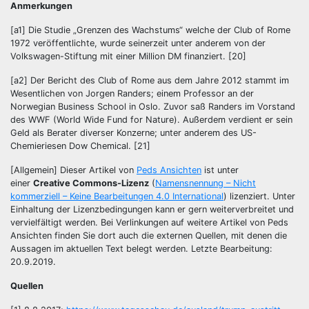
Anmerkungen
[a1] Die Studie „Grenzen des Wachstums“ welche der Club of Rome
1972 veröffentlichte, wurde seinerzeit unter anderem von der
Volkswagen-Stiftung mit einer Million DM finanziert. [20]
[a2] Der Bericht des Club of Rome aus dem Jahre 2012 stammt im
Wesentlichen von Jorgen Randers; einem Professor an der
Norwegian Business School in Oslo. Zuvor saß Randers im Vorstand
des WWF (World Wide Fund for Nature). Außerdem verdient er sein
Geld als Berater diverser Konzerne; unter anderem des US-
Chemieriesen Dow Chemical. [21]
[Allgemein] Dieser Artikel von
Peds Ansichten
ist unter
einer
Creative Commons-Lizenz
(
Namensnennung – Nicht
kommerziell – Keine Bearbeitungen 4.0 International
) lizenziert. Unter
Einhaltung der Lizenzbedingungen kann er gern weiterverbreitet und
vervielfältigt werden. Bei Verlinkungen auf weitere Artikel von Peds
Ansichten finden Sie dort auch die externen Quellen, mit denen die
Aussagen im aktuellen Text belegt werden. Letzte Bearbeitung:
20.9.2019.
Quellen