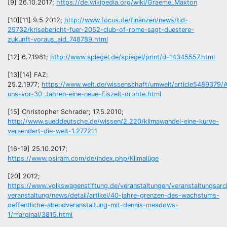
[9] 26.10.2017;
https://de.wikipedia.org/wiki/Graeme_Maxton
[10][11] 9.5.2012;
http://www.focus.de/finanzen/news/tid-
25732/krisebericht-fuer-2052-club-of-rome-sagt-duestere-
zukunft-voraus_aid_748789.html
[12] 6.7.1981;
http://www.spiegel.de/spiegel/print/d-14345557.html
[13][14] FAZ;
25.2.1977;
https://www.welt.de/wissenschaft/umwelt/article5489379/A
uns-vor-30-Jahren-eine-neue-Eiszeit-drohte.html
[15] Christopher Schrader; 17.5.2010;
http://www.sueddeutsche.de/wissen/2.220/klimawandel-eine-kurve-
veraendert-die-welt-1.277211
[16-19] 25.10.2017;
https://www.psiram.com/de/index.php/Klimalüge
[20] 2012;
https://www.volkswagenstiftung.de/veranstaltungen/veranstaltungsarch
veranstaltung/news/detail/artikel/40-jahre-grenzen-des-wachstums-
oeffentliche-abendveranstaltung-mit-dennis-meadows-
1/marginal/3815.html