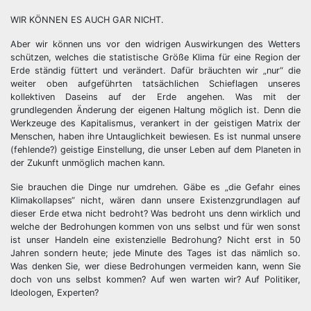
WIR KÖNNEN ES AUCH GAR NICHT.
Aber wir können uns vor den widrigen Auswirkungen des Wetters
schützen, welches die statistische Größe Klima für eine Region der
Erde ständig füttert und verändert. Dafür bräuchten wir „nur“ die
weiter oben aufgeführten tatsächlichen Schieflagen unseres
kollektiven Daseins auf der Erde angehen. Was mit der
grundlegenden Änderung der eigenen Haltung möglich ist. Denn die
Werkzeuge des Kapitalismus, verankert in der geistigen Matrix der
Menschen, haben ihre Untauglichkeit bewiesen. Es ist nunmal unsere
(fehlende?) geistige Einstellung, die unser Leben auf dem Planeten in
der Zukunft unmöglich machen kann.
Sie brauchen die Dinge nur umdrehen. Gäbe es „die Gefahr eines
Klimakollapses“ nicht, wären dann unsere Existenzgrundlagen auf
dieser Erde etwa nicht bedroht? Was bedroht uns denn wirklich und
welche der Bedrohungen kommen von uns selbst und für wen sonst
ist unser Handeln eine existenzielle Bedrohung? Nicht erst in 50
Jahren sondern heute; jede Minute des Tages ist das nämlich so.
Was denken Sie, wer diese Bedrohungen vermeiden kann, wenn Sie
doch von uns selbst kommen? Auf wen warten wir? Auf Politiker,
Ideologen, Experten?