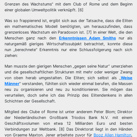
Grenzen des Wachstums“ mit dem Club of Rome und dem Beginn
einer globalen Umweltpolitik verknüpft. [6]
Was so frappierend ist, ergibt sich aus der Tatsache, dass die Eliten
ein mathematisches Modell benötigten, um herauszufinden, dass
grenzenloses Wachstum ein Paradoxon ist. [7] In einer Welt, die den
Menschen ganz nach den
Erkenntnissen Adam Smiths
nur als
naturgemäß gieriges Wirtschaftssubjekt betrachtet, konnte diese
nun „berechnete“ Erkenntnis nur eine Schlussfolgerung nach sich
ziehen:
Man musste den gierigen Menschen „gegen seine Natur“ umerziehen
und die gesellschaftlichen Strukturen mit mehr oder weniger Zwang
von oben herab umgestalten. Die Eliten; sich selbst als „
Weise
Männer
“ verstanden, fühlten sich wieder einmal berufen, die Massen
neu zu organisieren und neu zu konditionieren. Sie mögen das
verurteilen, doch sehe ich das Prinzip des Elitendenkens in allen
Schichten der Gesellschaft.
Mitglied des Clube of Rome ist unter anderem Peter Blom; Direktor
der Niederländischen Großbank Triodos Bank N.V. mit einem
Geschäftsvolumen von etwa 12 Milliarden Euro und besten
Verbindungen zur Weltbank. [8] Das Direktorat liegt in den Händen
von Graeme Maxton. Jener arbeitete zuvor für
Booz Allen Hamilton
,