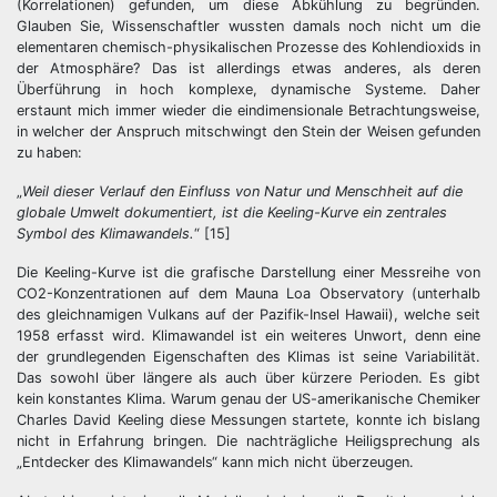
(Korrelationen) gefunden, um diese Abkühlung zu begründen.
Glauben Sie, Wissenschaftler wussten damals noch nicht um die
elementaren chemisch-physikalischen Prozesse des Kohlendioxids in
der Atmosphäre? Das ist allerdings etwas anderes, als deren
Überführung in hoch komplexe, dynamische Systeme. Daher
erstaunt mich immer wieder die eindimensionale Betrachtungsweise,
in welcher der Anspruch mitschwingt den Stein der Weisen gefunden
zu haben:
„
Weil dieser Verlauf den Einfluss von Natur und Menschheit auf die
globale Umwelt dokumentiert, ist die Keeling-Kurve ein zentrales
Symbol des Klimawandels.
“ [15]
Die Keeling-Kurve ist die grafische Darstellung einer Messreihe von
CO2-Konzentrationen auf dem Mauna Loa Observatory (unterhalb
des gleichnamigen Vulkans auf der Pazifik-Insel Hawaii), welche seit
1958 erfasst wird. Klimawandel ist ein weiteres Unwort, denn eine
der grundlegenden Eigenschaften des Klimas ist seine Variabilität.
Das sowohl über längere als auch über kürzere Perioden. Es gibt
kein konstantes Klima. Warum genau der US-amerikanische Chemiker
Charles David Keeling diese Messungen startete, konnte ich bislang
nicht in Erfahrung bringen. Die nachträgliche Heiligsprechung als
„Entdecker des Klimawandels“ kann mich nicht überzeugen.