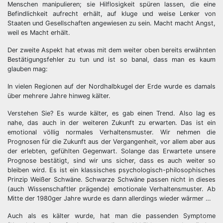
Menschen manipulieren; sie Hilflosigkeit spüren lassen, die eine
Befindlichkeit aufrecht erhält, auf kluge und weise Lenker von
Staaten und Gesellschaften angewiesen zu sein. Macht macht Angst,
weil es Macht erhält.
Der zweite Aspekt hat etwas mit dem weiter oben bereits erwähnten
Bestätigungsfehler zu tun und ist so banal, dass man es kaum
glauben mag:
In vielen Regionen auf der Nordhalbkugel der Erde wurde es damals
über mehrere Jahre hinweg kälter.
Verstehen Sie? Es wurde kälter, es gab einen Trend. Also lag es
nahe, das auch in der weiteren Zukunft zu erwarten. Das ist ein
emotional völlig normales Verhaltensmuster. Wir nehmen die
Prognosen für die Zukunft aus der Vergangenheit, vor allem aber aus
der erlebten, gefühlten Gegenwart. Solange das Erwartete unsere
Prognose bestätigt, sind wir uns sicher, dass es auch weiter so
bleiben wird. Es ist ein klassisches psychologisch-philosophisches
Prinzip Weißer Schwäne. Schwarze Schwäne passen nicht in dieses
(auch Wissenschaftler prägende) emotionale Verhaltensmuster. Ab
Mitte der 1980ger Jahre wurde es dann allerdings wieder wärmer …
Auch als es kälter wurde, hat man die passenden Symptome