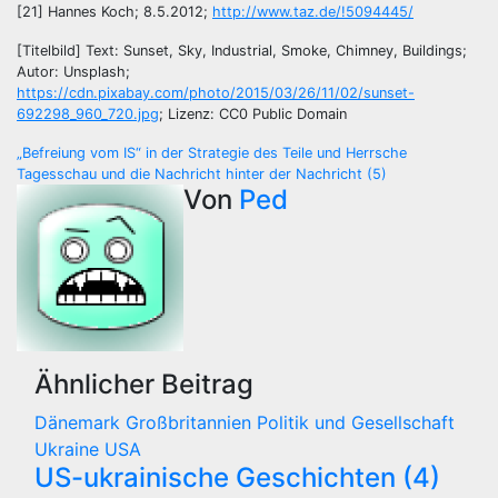
[21] Hannes Koch; 8.5.2012;
http://www.taz.de/!5094445/
[Titelbild] Text: Sunset, Sky, Industrial, Smoke, Chimney, Buildings;
Autor: Unsplash;
https://cdn.pixabay.com/photo/2015/03/26/11/02/sunset-
692298_960_720.jpg
; Lizenz: CC0 Public Domain
Beitragsnavigation
„Befreiung vom IS“ in der Strategie des Teile und Herrsche
Tagesschau und die Nachricht hinter der Nachricht (5)
Von
Ped
Ähnlicher Beitrag
Dänemark
Großbritannien
Politik und Gesellschaft
Ukraine
USA
US-ukrainische Geschichten (4)