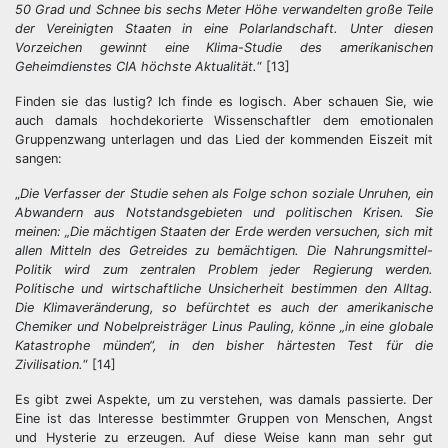
50 Grad und Schnee bis sechs Meter Höhe verwandelten große Teile
der Vereinigten Staaten in eine Polarlandschaft. Unter diesen
Vorzeichen gewinnt eine Klima-Studie des amerikanischen
Geheimdienstes CIA höchste Aktualität.
“ [13]
Finden sie das lustig? Ich finde es logisch. Aber schauen Sie, wie
auch damals hochdekorierte Wissenschaftler dem emotionalen
Gruppenzwang unterlagen und das Lied der kommenden Eiszeit mit
sangen:
„
Die Verfasser der Studie sehen als Folge schon soziale Unruhen, ein
Abwandern aus Notstandsgebieten und politischen Krisen. Sie
meinen: „Die mächtigen Staaten der Erde werden versuchen, sich mit
allen Mitteln des Getreides zu bemächtigen. Die Nahrungsmittel-
Politik wird zum zentralen Problem jeder Regierung werden.
Politische und wirtschaftliche Unsicherheit bestimmen den Alltag.
Die Klimaveränderung, so befürchtet es auch der amerikanische
Chemiker und Nobelpreisträger Linus Pauling, könne „in eine globale
Katastrophe münden“, in den bisher härtesten Test für die
Zivilisation.
“ [14]
Es gibt zwei Aspekte, um zu verstehen, was damals passierte. Der
Eine ist das Interesse bestimmter Gruppen von Menschen, Angst
und Hysterie zu erzeugen. Auf diese Weise kann man sehr gut