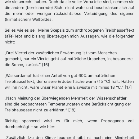
wie sie unrecht haben. Doch da sie voller Vorurteile sind, nehmen sie
die andere (bereichernde) Sicht nicht wahr und beschränken sich auf
die mehr oder weniger rücksichtslose Verteidigung des eigenen
(klimatischen) Weltbildes.
Sei es wie es sei. Meine Skepsis zum anthropogenen Treibhauseffekt
(aTe) lebt und bislang überzeugen mich Aussagen, wie die folgenden
nicht:
„Drei Viertel der zusätzlichen Erwärmung ist vom Menschen
gemacht, nur ein Viertel geht auf natürliche Ursachen, insbesondere
die Sonne, zurück.“ [16]
„Wasserdampf hat einen Anteil von gut 60% am natürlichen
Treibhauseffekt, der unsere Erdoberfläche warm (15 °C) hält. Hätten
wir ihn nicht, wäre unser Planet eine Eiswüste mit minus 18 °C.“ [17]
„Nach Meinung der überwiegenden Mehrheit der Wissenschaftler
sind die beobachteten Temperaturdaten ohne Berücksichtigung der
Treibhausgase nicht zu erklären.“ [18]
Richtig spannend wird es für mich, wenn Propaganda voll
durchschlägt – so wie hier:
„Zusätzlich [zu den Klima-Leugnern] gibt es auch eine Minderheit