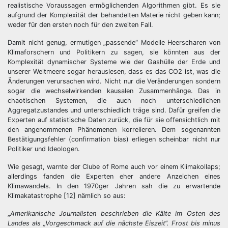
realistische Voraussagen ermöglichenden Algorithmen gibt. Es sie
aufgrund der Komplexität der behandelten Materie nicht geben kann;
weder für den ersten noch für den zweiten Fall.
Damit nicht genug, ermutigen „passende“ Modelle Heerscharen von
Klimaforschern und Politikern zu sagen, sie könnten aus der
Komplexität dynamischer Systeme wie der Gashülle der Erde und
unserer Weltmeere sogar herauslesen, dass es das CO2 ist, was die
Änderungen verursachen wird. Nicht nur die Veränderungen sondern
sogar die wechselwirkenden kausalen Zusammenhänge. Das in
chaotischen Systemen, die auch noch unterschiedlichen
Aggregatzustandes und unterschiedlich träge sind. Dafür greifen die
Experten auf statistische Daten zurück, die für sie offensichtlich mit
den angenommenen Phänomenen korrelieren. Dem sogenannten
Bestätigungsfehler (confirmation bias) erliegen scheinbar nicht nur
Politiker und Ideologen.
Wie gesagt, warnte der Clube of Rome auch vor einem Klimakollaps;
allerdings fanden die Experten eher andere Anzeichen eines
Klimawandels. In den 1970ger Jahren sah die zu erwartende
Klimakatastrophe [12] nämlich so aus:
„
Amerikanische Journalisten beschrieben die Kälte im Osten des
Landes als „Vorgeschmack auf die nächste Eiszeit“. Frost bis minus