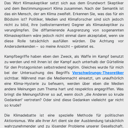
Das Wort Klimaskeptiker setzt sich aus dem Grundwort Skeptiker
und dem Bestimmungswort Klima zusammen. Nach der Semantik ist
das ein Mensch, der am Klima zweifelt. Erkennen Sie, was das für ein
Blödsinn ist? Politiker, Medien und Klimaforscher sind sich jedoch
nicht zu blöd, ihre (selbsternannten) Gegner als Klimaskeptiker zu
verunglimpfen. Die diffamierende Ausgrenzung von sogenannten
Klimaskeptikern wäre jedoch nicht einmal dann akzeptabel, wenn sie
diese Rolle tatsächlich ausfüllen würden. Die Achtung vor
Andersdenkenden – so meine Ansicht – gebietet es.
Kampfbegriffe haben eben den Zweck, als Waffe im Kampf benutzt
zu werden und mit ihnen ist der Kampf auch unterhalb der Gürtellinie
für den Protagonisten selbstredend legitim. Gleiches wurde für mich
bei der Untersuchung des Begriffs
Verschwörungs-Theoretiker
sichtbar. Während man die Medienmacht einsetzt, um unaufhörlich
eine Klima-Hysterie zu befeuern, werden über eben die Medien
andere Meinungen zum Thema hart und respektlos angegriffen. Was
bringt die Meinungsführer so auf, wenn doch „die Anderen so krude
Gedanken“ vertreten? Oder sind diese Gedanken vielleicht gar nicht
so krude?
Die Klimadebatte ist eine spezielle Methode für politischen
Aktionismus. Wie alle ihrer Art dient sie der Ausblendung tatsächlich
wahrzunehmender und zu lösender Probleme unserer Gesellschaft.