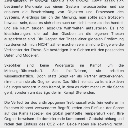
Abstrahieren ist sinnvoll. Modelle sind sinnvoll. Damit lassen sich
bestimmte Merkmale aus einem System herausarbeiten und sie
erlauben die Beschreibung von Objekten und Prozessen des
Systems. Allerdings bin ich der Meinung, man sollte sich trotzdem
bewusst sein, dass es sich eben auch um nicht mehr als das handelt
und sie kaum taugen, absolute Wahrheiten aufzustellen. Es sind
Idealisierungen, die auf den Glauben an die eigenen Thesen
ausgerichtet sind. Die Gegner der These einer globalen Erwärmung
(zu denen ich mich NICHT zähle) machen sehr ähnliche Dinge wie die
Verfechter der These. Sie bestätigen ihre Sichten mit den passenden
Daten und Modellen.
Skeptiker sind keine Widerparts im Kampf um die
Meinungsführerschaft. Sie falsifizieren, sie arbeiten
wissenschaftlich. Doch statt Skeptiker als Partner anzuerkennen,
nimmt man sie als Gegner wahr. Das führt niemals zu konstruktiven
Lösungen sondern in den Kampf, in dem es nicht mehr um die Sache
geht, sondern um das Ego der im Kampf Stehenden.
Die Verfechter des anthropogenen Treibhauseffekts (ein weiterer im
falschen Kontext verwendeter Begriff) reden den Einfluss der Sonne
auf das Klima (speziell die global gemittelte Temperatur) klein. Ihre
Gegner beweisen die dominierende Komponente Globalstrahlung und
reden den Einfluss des CO2 klein. Beide haben sie sowenig recht,