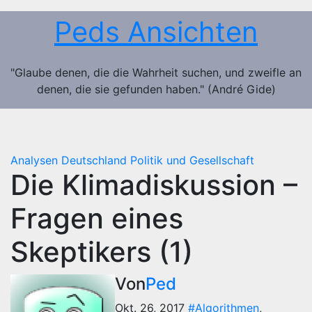
Zum
Peds Ansichten
Inhalt
springen
"Glaube denen, die die Wahrheit suchen, und zweifle an
denen, die sie gefunden haben." (André Gide)
Analysen
Deutschland
Politik und Gesellschaft
Die Klimadiskussion –
Fragen eines
Skeptikers (1)
Von
Ped
Okt. 26, 2017
#Algorithmen
,