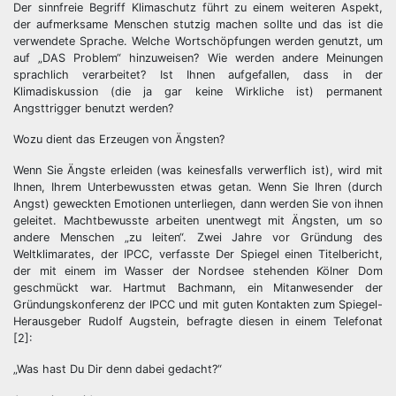
Der sinnfreie Begriff Klimaschutz führt zu einem weiteren Aspekt,
der aufmerksame Menschen stutzig machen sollte und das ist die
verwendete Sprache. Welche Wortschöpfungen werden genutzt, um
auf „DAS Problem“ hinzuweisen? Wie werden andere Meinungen
sprachlich verarbeitet? Ist Ihnen aufgefallen, dass in der
Klimadiskussion (die ja gar keine Wirkliche ist) permanent
Angsttrigger benutzt werden?
Wozu dient das Erzeugen von Ängsten?
Wenn Sie Ängste erleiden (was keinesfalls verwerflich ist), wird mit
Ihnen, Ihrem Unterbewussten etwas getan. Wenn Sie Ihren (durch
Angst) geweckten Emotionen unterliegen, dann werden Sie von ihnen
geleitet. Machtbewusste arbeiten unentwegt mit Ängsten, um so
andere Menschen „zu leiten“. Zwei Jahre vor Gründung des
Weltklimarates, der IPCC, verfasste Der Spiegel einen Titelbericht,
der mit einem im Wasser der Nordsee stehenden Kölner Dom
geschmückt war. Hartmut Bachmann, ein Mitanwesender der
Gründungskonferenz der IPCC und mit guten Kontakten zum Spiegel-
Herausgeber Rudolf Augstein, befragte diesen in einem Telefonat
[2]:
„Was hast Du Dir denn dabei gedacht?“