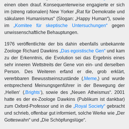
einen oben drauf. Konsequenterweise engagierte er sich
im (streng rationalen) New Yorker „Rat für Demokratie und
säkularen Humanismus“ (Slogan: „Happy Human“), sowie
im
„Komitee für skeptische Untersuchungen“
gegen
unwissenschaftliche Behauptungen.
1976 veröffentlichte der bis dahin ebenfalls unbekannte
Zoologe Richard Dawkins
„Das egoistische Gen“
und kam
zu der Erkenntnis, die Evolution sei das Ergebnis eines
sehr inneren Wettstreits der Gene von ein- und derselben
Person. Des Weiteren erfand er die, grob erklärt,
vererbbaren Bewusstseinszustände (
‚Meme
‚) und wurde
entsprechend Meinungsgenführer in der Bewegung der
‚Hellen‘ (
‚Brights‘
), sowie des „Neuen Atheismus“. 2001
hatte es der ex-Zoologe Dawkins (Publikum ist dankbar)
zum Oxford-Professor und in die
„Royal Society“
gebracht
und schrieb, offenbar gut informiert, solche Werke wie „Der
Gotteswahn“ und „Die Schöpfungslüge“.