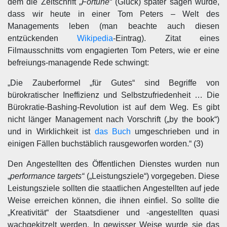
dem die Zeitschrift „
Fortune
“ (Glück) später sagen würde,
dass wir heute in einer Tom Peters – Welt des
Managements leben (man beachte auch diesen
entzückenden
Wikipedia
-Eintrag). Zitat eines
Filmausschnitts vom engagierten Tom Peters, wie er eine
befreiungs-managende Rede schwingt:
„Die Zauberformel „für Gutes“ sind Begriffe von
bürokratischer Ineffizienz und Selbstzufriedenheit … Die
Bürokratie-Bashing-Revolution ist auf dem Weg. Es gibt
nicht länger Management nach Vorschrift („by the book“)
und in Wirklichkeit ist
das Buch
umgeschrieben und in
einigen Fällen buchstäblich rausgeworfen worden.“ (3)
Den Angestellten des Öffentlichen Dienstes wurden nun
„
performance targets“
(„Leistungsziele“) vorgegeben. Diese
Leistungsziele sollten die staatlichen Angestellten auf jede
Weise erreichen können, die ihnen einfiel. So sollte die
„Kreativität“ der Staatsdiener und -angestellten quasi
wachgekitzelt werden. In gewisser Weise wurde sie das