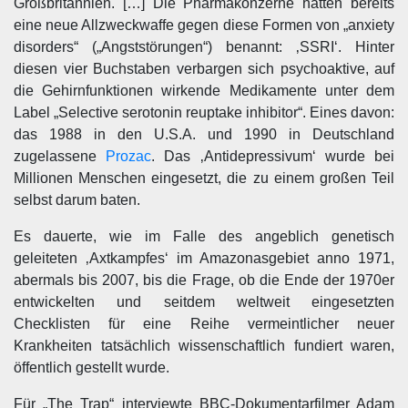
Großbritannien. […] Die Pharmakonzerne hatten bereits
eine neue Allzweckwaffe gegen diese Formen von „anxiety
disorders“ („Angststörungen“) benannt: ‚SSRI‘. Hinter
diesen vier Buchstaben verbargen sich psychoaktive, auf
die Gehirnfunktionen wirkende Medikamente unter dem
Label „Selective serotonin reuptake inhibitor“. Eines davon:
das 1988 in den U.S.A. und 1990 in Deutschland
zugelassene
Prozac
. Das ‚Antidepressivum‘ wurde bei
Millionen Menschen eingesetzt, die zu einem großen Teil
selbst darum baten.
Es dauerte, wie im Falle des angeblich genetisch
geleiteten ‚Axtkampfes‘ im Amazonasgebiet anno 1971,
abermals bis 2007, bis die Frage, ob die Ende der 1970er
entwickelten und seitdem weltweit eingesetzten
Checklisten für eine Reihe vermeintlicher neuer
Krankheiten tatsächlich wissenschaftlich fundiert waren,
öffentlich gestellt wurde.
Für „The Trap“ interviewte BBC-Dokumentarfilmer Adam