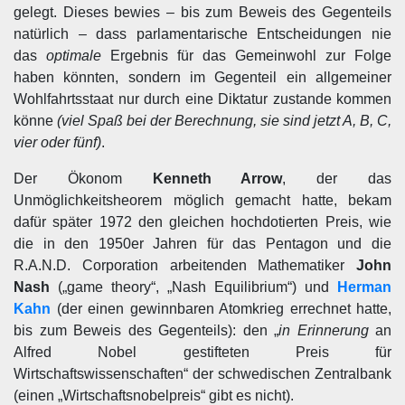
gelegt. Dieses bewies – bis zum Beweis des Gegenteils
natürlich – dass parlamentarische Entscheidungen nie
das
optimale
Ergebnis für das Gemeinwohl zur Folge
haben könnten, sondern im Gegenteil ein allgemeiner
Wohlfahrtsstaat nur durch eine Diktatur zustande kommen
könne
(viel Spaß bei der Berechnung, sie sind jetzt A, B, C,
vier oder fünf)
.
Der Ökonom
Kenneth Arrow
, der das
Unmöglichkeitsheorem möglich gemacht hatte, bekam
dafür später 1972 den gleichen hochdotierten Preis, wie
die in den 1950er Jahren für das Pentagon und die
R.A.N.D. Corporation arbeitenden Mathematiker
John
Nash
(„game theory“, „Nash Equilibrium“) und
Herman
Kahn
(der einen gewinnbaren Atomkrieg errechnet hatte,
bis zum Beweis des Gegenteils): den „
in Erinnerung
an
Alfred Nobel gestifteten Preis für
Wirtschaftswissenschaften“ der schwedischen Zentralbank
(einen „Wirtschaftsnobelpreis“ gibt es nicht).