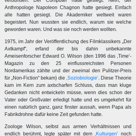
verbünden. Der Computer hatte gesiegt. Nein, der
Anthropologe Napoleon Chagnon hatte gesiegt. Einfach
alle hatten gesiegt. Die Akademiker weltweit waren
begeistert. Nun wussten sie endlich, warum sie welche
geworden waren. Und was sie noch werden wollten.
1975, im Jahr der Veröffentlichung des Filmklassikers „Der
Axtkampf“, erfand der bis dahin unbekannte
Ameisenforscher Edward O. Wilson (den 1996 das ‚Time‘-
Magazin zu den 25 einflussreichsten Personen
Nordamerikas zählte und der zweimal den Pulitzer-Preis
für „Non-Fiction“ bekam) die
‚Soziobiologie‘
. Diese Theorie
kam im Kern zum axtscharfen Schluss, dass man kluge
Gedanken nicht entwickeln müsse, wenn dies schon der
Vater oder Großvater erledigt hatte und es umgekehrt für
einen natürlich ganz, ganz finster aussah, wenn Papa als
Fabrikdrohne dafür keine Zeit gefunden hatte.
Zoologe Wilson, selbst aus armen Verhältnissen und
endlich berühmt, legte später mit dem
‚Kulturgen‘
noch