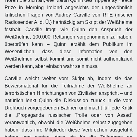
Hören Sie sich an, wie Martin Quinn des Tipperaray Peace
Prize in Morning Ireland angesichts der ungewöhnlich
kritischen Fragen von Audrey Carville von RTÉ (irischer
Radiosender A. d. Ü.) hartnäckig am Skript der Weißhelme
festhält. Carville fragt, wie Quinn den Anspruch der
Weißhelme, 100.000 Rettungen vorgenommen zu haben,
überprüfen kann – Quinn erzählt dem Publikum im
Wesentlichen, dass diese Information von den
Weißhelmen selbst kommt und somit nicht authentifiziert
werden kann, aber einfach wahr sein muss.
Carville weicht weiter vom Skript ab, indem sie das
Beweismaterial für die Teilnahme der Weißhelme an
terroristischen Hinrichtungen von Zivilisten anspricht – und
natürlich lenkt Quinn die Diskussion zurück in die vom
Drehbuch vorgegebenen Bahnen und macht für jede Kritik
die „Propaganda russischer Trolle oder von Assad“
verantwortlich, obwohl die Weißhelme selbst zugegeben
haben, dass ihre Mitglieder diese Verbrechen ausgeführt