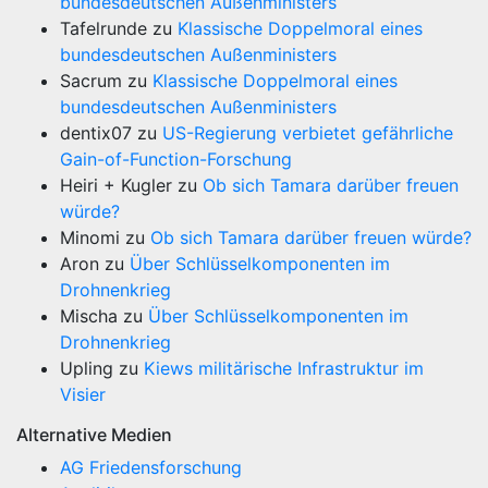
bundesdeutschen Außenministers
Tafelrunde
zu
Klassische Doppelmoral eines
bundesdeutschen Außenministers
Sacrum
zu
Klassische Doppelmoral eines
bundesdeutschen Außenministers
dentix07
zu
US-Regierung verbietet gefährliche
Gain-of-Function-Forschung
Heiri + Kugler
zu
Ob sich Tamara darüber freuen
würde?
Minomi
zu
Ob sich Tamara darüber freuen würde?
Aron
zu
Über Schlüsselkomponenten im
Drohnenkrieg
Mischa
zu
Über Schlüsselkomponenten im
Drohnenkrieg
Upling
zu
Kiews militärische Infrastruktur im
Visier
Alternative Medien
AG Friedensforschung