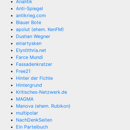
Analitik
Anti-Spiegel
antikrieg.com
Blauer Bote
apolut (ehem. KenFM)
Dushan Wegner
einartysken
Elynitthria.net
Farce Mundi
Fassadenkratzer
Free21
Hinter der Fichte
Hintergrund
Kritisches-Netzwerk.de
MAGMA
Manova (ehem. Rubikon)
multipolar
NachDenkSeiten
Ein Parteibuch