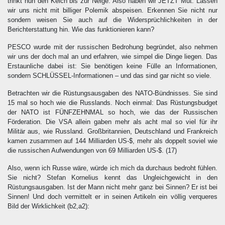
trinkt nun den Kelch bis zur Neige. Also haben wir JETZT Mut. Lassen
wir uns nicht mit billiger Polemik abspeisen. Erkennen Sie nicht nur
sondern weisen Sie auch auf die Widersprüchlichkeiten in der
Berichterstattung hin. Wie das funktionieren kann?
PESCO wurde mit der russischen Bedrohung begründet, also nehmen
wir uns der doch mal an und erfahren, wie simpel die Dinge liegen. Das
Erstaunliche dabei ist: Sie benötigen keine Fülle an Informationen,
sondern SCHLÜSSEL-Informationen – und das sind gar nicht so viele.
Betrachten wir die Rüstungsausgaben des NATO-Bündnisses. Sie sind
15 mal so hoch wie die Russlands. Noch einmal: Das Rüstungsbudget
der NATO ist FÜNFZEHNMAL so hoch, wie das der Russischen
Förderation. Die VSA allein gaben mehr als acht mal so viel für ihr
Militär aus, wie Russland. Großbritannien, Deutschland und Frankreich
kamen zusammen auf 144 Milliarden US-$, mehr als doppelt soviel wie
die russischen Aufwendungen von 69 Milliarden US-$.
(17)
Also, wenn ich Russe wäre, würde ich mich da durchaus bedroht fühlen.
Sie nicht? Stefan Kornelius kennt das Ungleichgewicht in den
Rüstungsausgaben. Ist der Mann nicht mehr ganz bei Sinnen? Er ist bei
Sinnen! Und doch vermittelt er in seinen Artikeln ein völlig verqueres
Bild der Wirklichkeit
(b2,a2)
: