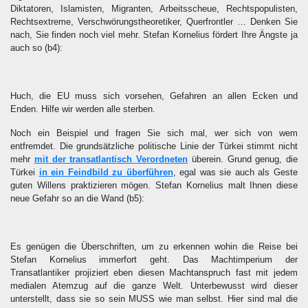
Diktatoren, Islamisten, Migranten, Arbeitsscheue, Rechtspopulisten,
Rechtsextreme, Verschwörungstheoretiker, Querfrontler … Denken Sie
nach, Sie finden noch viel mehr. Stefan Kornelius fördert Ihre Ängste ja
auch so
(b4)
:
Huch, die EU muss sich vorsehen, Gefahren an allen Ecken und
Enden. Hilfe wir werden alle sterben.
Noch ein Beispiel und fragen Sie sich mal, wer sich von wem
entfremdet. Die grundsätzliche politische Linie der Türkei stimmt nicht
mehr
mit der transatlantisch Verordneten
überein. Grund genug, die
Türkei
in ein Feindbild zu überführen
, egal was sie auch als Geste
guten Willens praktizieren mögen. Stefan Kornelius malt Ihnen diese
neue Gefahr so an die Wand
(b5)
:
Es genügen die Überschriften, um zu erkennen wohin die Reise bei
Stefan Kornelius immerfort geht. Das Machtimperium der
Transatlantiker projiziert eben diesen Machtanspruch fast mit jedem
medialen Atemzug auf die ganze Welt. Unterbewusst wird dieser
unterstellt, dass sie so sein MUSS wie man selbst. Hier sind mal die