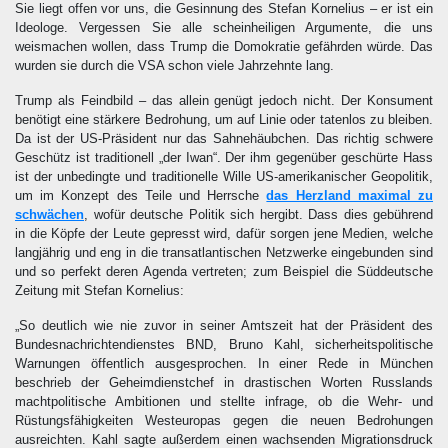
Sie liegt offen vor uns, die Gesinnung des Stefan Kornelius – er ist ein
Ideologe. Vergessen Sie alle scheinheiligen Argumente, die uns
weismachen wollen, dass Trump die Domokratie gefährden würde. Das
wurden sie durch die VSA schon viele Jahrzehnte lang.
Trump als Feindbild – das allein genügt jedoch nicht. Der Konsument
benötigt eine stärkere Bedrohung, um auf Linie oder tatenlos zu bleiben.
Da ist der US-Präsident nur das Sahnehäubchen. Das richtig schwere
Geschütz ist traditionell „der Iwan“. Der ihm gegenüber geschürte Hass
ist der unbedingte und traditionelle Wille US-amerikanischer Geopolitik,
um im Konzept des Teile und Herrsche
das Herzland maximal zu
schwächen
, wofür deutsche Politik sich hergibt. Dass dies gebührend
in die Köpfe der Leute gepresst wird, dafür sorgen jene Medien, welche
langjährig und eng in die transatlantischen Netzwerke eingebunden sind
und so perfekt deren Agenda vertreten; zum Beispiel die Süddeutsche
Zeitung mit Stefan Kornelius:
„So deutlich wie nie zuvor in seiner Amtszeit hat der Präsident des
Bundesnachrichtendienstes BND, Bruno Kahl, sicherheitspolitische
Warnungen öffentlich ausgesprochen. In einer Rede in München
beschrieb der Geheimdienstchef in drastischen Worten Russlands
machtpolitische Ambitionen und stellte infrage, ob die Wehr- und
Rüstungsfähigkeiten Westeuropas gegen die neuen Bedrohungen
ausreichten. Kahl sagte außerdem einen wachsenden Migrationsdruck