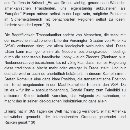
des Treffens in Brüssel: „Es war für uns wichtig, gerade nach Wahl des
amerikanischen Präsidenten, uns eigenständig aufzustellen als
Europäer.“ Europa müsse selbst in der Lage sein, mögliche Probleme
im Sicherheitsbereich mit benachbarten Regionen selbst zu lösen,
forderte von der Leyen.“
(8)
Die Begrifflichkeit Transatlantiker spricht von Menschen, die stark mit
der inzwischen traditionellen Elite der Vereinigten Staaten von Amerika
(VSA) verbunden sind; vor allem ideologisch verbunden sind. Diese
Eliten kann man gemeinhin als Neocons beziehungsweise – bedingt
durch die sehr starke israelische Lobby – auch Ziocons (Zionisten plus
Neokonservative) bezeichnen. Es ist völlig klar, dass Trumps Regierung
diese traditionelle Macht mehr oder weniger in Frage stellt. Und nur
deshalb wird er auch so unerbittlich bekämpft. In diesem Kampf nimmt
Stefan Kornelius eine ganz klare Position, die transatlantische Position
ein. Er ist eingebunden in den Machtkampf der Eliten in den VSA. Da
ist es – für ihn – absolut folgerichtig, Donald Trump zum Feindbild zu
stilisieren. Keiner befiehlt Kornelius, das Folgende zu schreiben, er
macht das in seiner ideologischen Indoktrinierung ganz allein:
„Trump hat in
365
Tagen die Welt nachhaltig verändert, er hat Amerika
schwächer gemacht, der internationalen Ordnung geschadet und
Risiken gesät.“
(9)