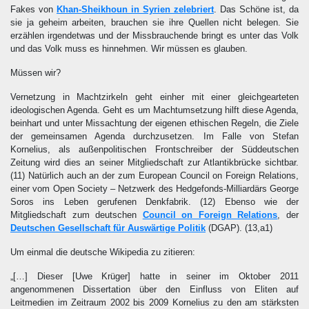
Fakes von
Khan-Sheikhoun in Syrien zelebriert
. Das Schöne ist, da
sie ja geheim arbeiten, brauchen sie ihre Quellen nicht belegen. Sie
erzählen irgendetwas und der Missbrauchende bringt es unter das Volk
und das Volk muss es hinnehmen. Wir müssen es glauben.
Müssen wir?
Vernetzung in Machtzirkeln geht einher mit einer gleichgearteten
ideologischen Agenda. Geht es um Machtumsetzung hilft diese Agenda,
beinhart und unter Missachtung der eigenen ethischen Regeln, die Ziele
der gemeinsamen Agenda durchzusetzen. Im Falle von Stefan
Kornelius, als außenpolitischen Frontschreiber der Süddeutschen
Zeitung wird dies an seiner Mitgliedschaft zur Atlantikbrücke sichtbar.
(11)
Natürlich auch an der zum European Council on Foreign Relations,
einer vom Open Society – Netzwerk des Hedgefonds-Milliardärs George
Soros ins Leben gerufenen Denkfabrik.
(12)
Ebenso wie der
Mitgliedschaft zum deutschen
Council on Foreign Relations
, der
Deutschen Gesellschaft für Auswärtige Politik
(DGAP).
(13,a1)
Um einmal die deutsche Wikipedia zu zitieren:
„[…] Dieser [Uwe Krüger] hatte in seiner im Oktober 2011
angenommenen Dissertation über den Einfluss von Eliten auf
Leitmedien im Zeitraum 2002 bis 2009 Kornelius zu den am stärksten