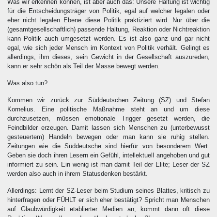
Was wir erkennen können, ist aber auch das: Unsere Haltung ist wichtig
für die Entscheidungsträger von Politik, egal auf welcher legalen oder
eher nicht legalen Ebene diese Politik praktiziert wird. Nur über die
(gesamtgesellschaftlich) passende Haltung, Reaktion oder Nichtreaktion
kann Politik auch umgesetzt werden. Es ist also ganz und gar nicht
egal, wie sich jeder Mensch im Kontext von Politik verhält. Gelingt es
allerdings, ihm dieses, sein Gewicht in der Gesellschaft auszureden,
kann er sehr schön als Teil der Masse bewegt werden.
Was also tun?
Kommen wir zurück zur Süddeutschen Zeitung (SZ) und Stefan
Kornelius. Eine politische Maßnahme steht an und um diese
durchzusetzen, müssen emotionale Trigger gesetzt werden, die
Feindbilder erzeugen. Damit lassen sich Menschen zu (unterbewusst
gesteuertem) Handeln bewegen oder man kann sie ruhig stellen.
Zeitungen wie die Süddeutsche sind hierfür von besonderem Wert.
Geben sie doch ihren Lesern ein Gefühl, intellektuell angehoben und gut
informiert zu sein. Ein wenig ist man damit Teil der Elite; Leser der SZ
werden also auch in ihrem Statusdenken bestärkt.
Allerdings: Lernt der SZ-Leser beim Studium seines Blattes, kritisch zu
hinterfragen oder FÜHLT er sich eher bestätigt? Spricht man Menschen
auf Glaubwürdigkeit etablierter Medien an, kommt dann
oft diese