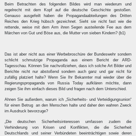
Beim Betrachten des folgenden Bildes wird man wiederum und
regelrecht mit dem Kopf auf die deutsche Geschichte gestoßen.
Genauso ausgefeilt haben die Propagandaabteilungen des Dritten
Reiches den Krieg hübsch gezeichnet. Sieht sie nicht fast wie die
rettende, weise mit dem Arm ihren Segen austeilende Fee aus dem
Märchen von Gut und Böse aus, die Mutter von sieben Kindern?
(b1)
Das ist aber nicht aus einer Werbebroschüre der Bundeswehr sondern
schlicht schmutzige Propaganda aus einem Bericht der ARD-
Tagesschau. Können Sie nachvollziehen, dass ich solche Art Bilder und
Berichte nicht nur abstoßend sondern auch ganz und gar nicht für
zufällig platziert halte? Wenn Sie Ihr Bekannter mal wieder über die
Regierungspropaganda von Russia Today aufklären möchte, dann
zeigen Sie ihm einfach dieses Bild und fragen nach dem Unterschied.
Ahnen Sie außerdem, warum ich „Sicherheits- und Verteidigungsunion“
für einen Betrug an den Menschen halte und daher den wahren Zweck
im Ausdruck bevorzuge?
„Die deutschen Sicherheitsinteressen umfassen zudem die
Verhinderung von Krisen und Konflikten, die die Sicherheit
Deutschlands und seiner Verbündeten beeinträch­tigen sowie deren