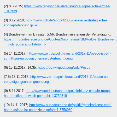
(2) 8.3.2015;
https://www.tagesschau.de/ausland/europaeische-armee-
101.html
(3) 8.12.2010;
http://www.bpb.de/apuz/32306/das-neue-strategische-
konzept-der-nato?p=all
(4) Bundeswehr im Einsatz, S.56; Bundesministerium der Verteidigung;
https://m.bundesregierung.de/Content/Infomaterial/BMVg/Die_Bundesw
__blob=publicationFile&v=5
(5) 14.11.2017;
http://www.zeit.de/politik/ausland/2017-11/pesco-ist-ein-
schritt-zur-europaeischen-selbstertuechtigung
(6) 15.11.2017, 14:35;
https://de.wikipedia.org/wiki/Pesco
(7,8) 13.11.2017;
http://www.zeit.de/politik/ausland/2017-11/pesco-eu-
verteidigungsunion-gruendung
(9) 8.11.2017;
http://www.sueddeutsche.de/politik/bilanz-ein-jahr-trump-
hat-amerika-schwach-gemacht-1.3739319
(10) 14.11.2017;
http://www.sueddeutsche.de/politik/geheimdienst-chef-
bnd-russland-ist-potenzielle-gefahr-1.3750080