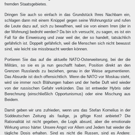
fremden Staatsgebietes.
Dringen Sie auch so einfach in das Grundstück Ihres Nachbarn ein,
schlagen dann mit einem Knüppel gegen seine Wohnungstür und rufen
die Leute dazu auf, sich zu bewaffnen, weil sie von einem Irren (der in
der Wohnung) bedroht werden? Da bin ich versucht, zu sagen, es ist ein
Fall für die Einweisung und zwar weil der, der so handelt, tatsächlich
gefährlich ist. Doppelt gefährlich, weil die Menschen sich nicht bewusst
sind, wie leicht sie missbraucht werden können.
Portieren Sie das auf die aktuelle NATO-Osterweiterung, bei der die
Militärs, so sie es ja nun geschafft haben, Position direkt an den
Grenzen Russlands zu beziehen, genau in der Weise argumentieren.
Das Absurde ist doch offensichtlich. Wenn die NATO vor Moskau steht,
wird sie immer noch Blähungen haben und der herbe Duft wird wieder
von der russischen Gefahr verkünden. Das ist entweder Hybris oder
Berechnung (einschließlich Opportunismus) oder eine Mischung aus
Beidem.
Damit geben wir uns zufrieden, wenn uns das Stefan Kornelius in der
Süddeutschen Zeitung als faulige, ja giftige Kost anbietet? Die
Rationalität ist nicht gegeben, die Logik absurd, aber die emotionale
Wirkung umso härter. Unsere Angst vor Allem und Jedem hat wieder die
tägliche Dosis erhalten. Sind es nicht die Russen, sind es Andere: