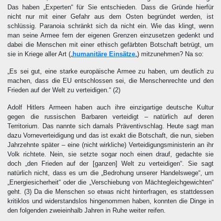
Das haben „Experten“ für Sie entschieden. Dass die Gründe hierfür
nicht nur mit einer Gefahr aus dem Osten begründet werden, ist
schlüssig. Paranoia schränkt sich da nicht ein. Wie das klingt, wenn
man seine Armee fern der eigenen Grenzen einzusetzen gedenkt und
dabei die Menschen mit einer ethisch gefärbten Botschaft betrügt, um
sie in Kriege aller Art („
humanitäre Einsätze
„) mitzunehmen? Na so:
„Es sei gut, eine starke europäische Armee zu haben, um deutlich zu
machen, dass die EU entschlossen sei, die Menschenrechte und den
Frieden auf der Welt zu verteidigen.“
(2)
Adolf Hitlers Armeen haben auch ihre einzigartige deutsche Kultur
gegen die russischen Barbaren verteidigt – natürlich auf deren
Territorium. Das nannte sich damals Präventivschlag. Heute sagt man
dazu Vorneverteidigung und das ist exakt die Botschaft, die nun, sieben
Jahrzehnte später – eine (nicht wirkliche) Verteidigungsministerin an ihr
Volk richtete. Nein, sie setzte sogar noch einen drauf, gedachte sie
doch „den Frieden auf der [ganzen] Welt zu verteidigen“. Sie sagt
natürlich nicht, dass es um die „Bedrohung unserer Handelswege“, um
„Energiesicherheit“ oder die „Verschiebung von Mächtegleichgewichten“
geht.
(3)
Da die Menschen so etwas nicht hinterfragen, es stattdessen
kritiklos und widerstandslos hingenommen haben, konnten die Dinge in
den folgenden zweieinhalb Jahren in Ruhe weiter reifen.