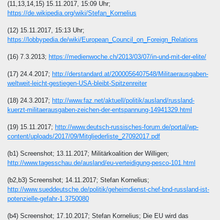
(11,13,14,15) 15.11.2017, 15:09 Uhr;
https://de.wikipedia.org/wiki/Stefan_Kornelius
(12) 15.11.2017, 15:13 Uhr;
https://lobbypedia.de/wiki/European_Council_on_Foreign_Relations
(16) 7.3.2013;
https://medienwoche.ch/2013/03/07/in-und-mit-der-elite/
(17) 24.4.2017;
http://derstandard.at/2000056407548/Militaerausgaben-
weltweit-leicht-gestiegen-USA-bleibt-Spitzenreiter
(18) 24.3.2017;
http://www.faz.net/aktuell/politik/ausland/russland-
kuerzt-militaerausgaben-zeichen-der-entspannung-14941329.html
(19) 15.11.2017;
http://www.deutsch-russisches-forum.de/portal/wp-
content/uploads/2017/09/Mitgliederliste_27092017.pdf
(b1) Screenshot; 13.11.2017; Militärkoalition der Willigen;
http://www.tagesschau.de/ausland/eu-verteidigung-pesco-101.html
(b2,b3) Screenshot; 14.11.2017; Stefan Kornelius;
http://www.sueddeutsche.de/politik/geheimdienst-chef-bnd-russland-ist-
potenzielle-gefahr-1.3750080
(b4) Screenshot; 17.10.2017; Stefan Kornelius; Die EU wird das