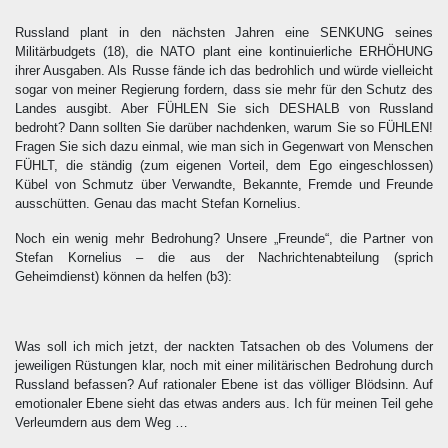
Russland plant in den nächsten Jahren eine SENKUNG seines
Militärbudgets
(18)
, die NATO plant eine kontinuierliche ERHÖHUNG
ihrer Ausgaben. Als Russe fände ich das bedrohlich und würde vielleicht
sogar von meiner Regierung fordern, dass sie mehr für den Schutz des
Landes ausgibt. Aber FÜHLEN Sie sich DESHALB von Russland
bedroht? Dann sollten Sie darüber nachdenken, warum Sie so FÜHLEN!
Fragen Sie sich dazu einmal, wie man sich in Gegenwart von Menschen
FÜHLT, die ständig (zum eigenen Vorteil, dem Ego eingeschlossen)
Kübel von Schmutz über Verwandte, Bekannte, Fremde und Freunde
ausschütten. Genau das macht Stefan Kornelius.
Noch ein wenig mehr Bedrohung? Unsere „Freunde“, die Partner von
Stefan Kornelius – die aus der Nachrichtenabteilung (sprich
Geheimdienst) können da helfen
(b3)
:
Was soll ich mich jetzt, der nackten Tatsachen ob des Volumens der
jeweiligen Rüstungen klar, noch mit einer militärischen Bedrohung durch
Russland befassen? Auf rationaler Ebene ist das völliger Blödsinn. Auf
emotionaler Ebene sieht das etwas anders aus. Ich für meinen Teil gehe
Verleumdern aus dem Weg …