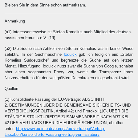
Bleiben Sie in dem Sinne schön aufmerksam.
Anmerkung
(a1) Interessanterweise ist Stefan Kornelius auch Mitglied des deutsch-
russischen Forums e.V.
(19)
(a2) Die Suche nach Artikeln von Stefan Kornelius war in keiner Weise
selektiv. In der Suchmaschine
Ixquick
gab ich lediglich ein: „Stefan
Kornelius Süddeutsche“ und begrenzte die Suche auf den letzten
Monat. Hinzufügend: Ixquick nutzt zwar die Suche von Google, schaltet
aber einen sogenannten Proxy vor, womit die Transparenz Ihres
Nutzerverhaltens für den weltgrößten Datenkraken eingeschränkt wird.
Quellen
(1) Konsolidierte Fassung der EU-Verträge; ABSCHNITT
2, BESTIMMUNGEN ÜBER DIE GEMEINSAME SICHERHEITS- UND
VERTEIDIGUNGSPOLITIK, Artikel 42; und Protokoll (10), ÜBER DIE
STÄNDIGE STRUKTURIERTE ZUSAMMENARBEIT NACH ARTIKEL
42 DES VERTRAGS ÜBER DIE EUROPÄISCHE UNION; abrufbar
unter:
http://www.eu-info.de/europa/eu-vertraege/Vertrag-
Lissabon/konsolidierte-Fassung-vertrag-von-lissabon/