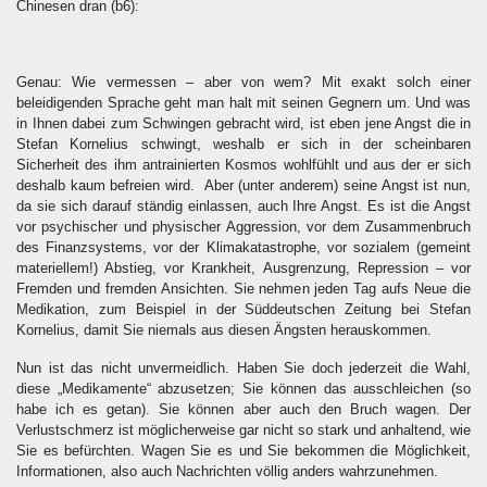
Chinesen dran
(b6)
:
Genau: Wie vermessen – aber von wem? Mit exakt solch einer
beleidigenden Sprache geht man halt mit seinen Gegnern um. Und was
in Ihnen dabei zum Schwingen gebracht wird, ist eben jene Angst die in
Stefan Kornelius schwingt, weshalb er sich in der scheinbaren
Sicherheit des ihm antrainierten Kosmos wohlfühlt und aus der er sich
deshalb kaum befreien wird. Aber (unter anderem) seine Angst ist nun,
da sie sich darauf ständig einlassen, auch Ihre Angst. Es ist die Angst
vor psychischer und physischer Aggression, vor dem Zusammenbruch
des Finanzsystems, vor der Klimakatastrophe, vor sozialem (gemeint
materiellem!) Abstieg, vor Krankheit, Ausgrenzung, Repression – vor
Fremden und fremden Ansichten. Sie nehmen jeden Tag aufs Neue die
Medikation, zum Beispiel in der Süddeutschen Zeitung bei Stefan
Kornelius, damit Sie niemals aus diesen Ängsten herauskommen.
Nun ist das nicht unvermeidlich. Haben Sie doch jederzeit die Wahl,
diese „Medikamente“ abzusetzen; Sie können das ausschleichen (so
habe ich es getan). Sie können aber auch den Bruch wagen. Der
Verlustschmerz ist möglicherweise gar nicht so stark und anhaltend, wie
Sie es befürchten. Wagen Sie es und Sie bekommen die Möglichkeit,
Informationen, also auch Nachrichten völlig anders wahrzunehmen.