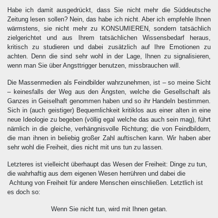
Habe ich damit ausgedrückt, dass Sie nicht mehr die Süddeutsche
Zeitung lesen sollen? Nein, das habe ich nicht. Aber ich empfehle Ihnen
wärmstens, sie nicht mehr zu KONSUMIEREN, sondern tatsächlich
zielgerichtet und aus Ihrem tatsächlichen Wissensbedarf heraus,
kritisch zu studieren und dabei zusätzlich auf Ihre Emotionen zu
achten. Denn die sind sehr wohl in der Lage, Ihnen zu signalisieren,
wenn man Sie über Angsttrigger benutzen, missbrauchen will.
Die Massenmedien als Feindbilder wahrzunehmen, ist – so meine Sicht
– keinesfalls der Weg aus den Ängsten, welche die Gesellschaft als
Ganzes in Geiselhaft genommen haben und so ihr Handeln bestimmen.
Sich in (auch geistiger) Bequemlichkeit kritiklos aus einer alten in eine
neue Ideologie zu begeben (völlig egal welche das auch sein mag), führt
nämlich in die gleiche, verhängnisvolle Richtung; die von Feindbildern,
die man ihnen in beliebig großer Zahl auftischen kann. Wir haben aber
sehr wohl die Freiheit, dies nicht mit uns tun zu lassen.
Letzteres ist vielleicht überhaupt das Wesen der Freiheit: Dinge zu tun,
die wahrhaftig aus dem eigenen Wesen herrühren und dabei die
Achtung von Freiheit für andere Menschen einschließen. Letztlich ist
es doch so:
Wenn Sie nicht tun, wird mit Ihnen getan.