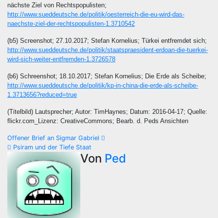
nächste Ziel von Rechtspopulisten;
http://www.sueddeutsche.de/politik/oesterreich-die-eu-wird-das-
naechste-ziel-der-rechtspopulisten-1.3710542
(b5) Screenshot; 27.10.2017; Stefan Kornelius; Türkei entfremdet sich;
http://www.sueddeutsche.de/politik/staatspraesident-erdoan-die-tuerkei-
wird-sich-weiter-entfremden-1.3726578
(b6) Schreenshot; 18.10.2017; Stefan Kornelius; Die Erde als Scheibe;
http://www.sueddeutsche.de/politik/kp-in-china-die-erde-als-scheibe-
1.3713656?reduced=true
(Titelbild) Lautsprecher; Autor: TimHaynes; Datum: 2016-04-17; Quelle:
flickr.com_Lizenz: CreativeCommons; Bearb. d. Peds Ansichten
Beitragsnavigation
Offener Brief an Sigmar Gabriel
Psiram und der Tiefe Staat
Von
Ped