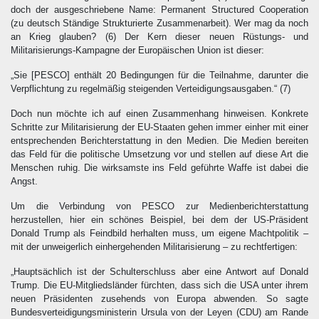
doch der ausgeschriebene Name: Permanent Structured Cooperation
(zu deutsch Ständige Strukturierte Zusammenarbeit). Wer mag da noch
an Krieg glauben?
(6)
Der Kern dieser neuen Rüstungs- und
Militarisierungs-Kampagne der Europäischen Union ist dieser:
„Sie [PESCO] enthält 20 Bedingungen für die Teilnahme, darunter die
Verpflichtung zu regelmäßig steigenden Verteidigungsausgaben.“
(7)
Doch nun möchte ich auf einen Zusammenhang hinweisen. Konkrete
Schritte zur Militarisierung der EU-Staaten gehen immer einher mit einer
entsprechenden Berichterstattung in den Medien. Die Medien bereiten
das Feld für die politische Umsetzung vor und stellen auf diese Art die
Menschen ruhig. Die wirksamste ins Feld geführte Waffe ist dabei die
Angst.
Um die Verbindung von PESCO zur Medienberichterstattung
herzustellen, hier ein schönes Beispiel, bei dem der US-Präsident
Donald Trump als Feindbild herhalten muss, um eigene Machtpolitik –
mit der unweigerlich einhergehenden Militarisierung – zu rechtfertigen:
„Hauptsächlich ist der Schulterschluss aber eine Antwort auf Donald
Trump. Die EU-Mitgliedsländer fürchten, dass sich die USA unter ihrem
neuen Präsidenten zusehends von Europa abwenden. So sagte
Bundesverteidigungsministerin Ursula von der Leyen (CDU) am Rande