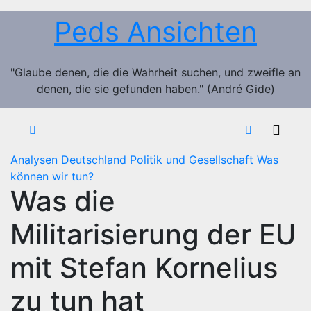
Zum
Peds Ansichten
Inhalt
springen
"Glaube denen, die die Wahrheit suchen, und zweifle an
denen, die sie gefunden haben." (André Gide)
Analysen
Deutschland
Politik und Gesellschaft
Was
können wir tun?
Was die
Militarisierung der EU
mit Stefan Kornelius
zu tun hat