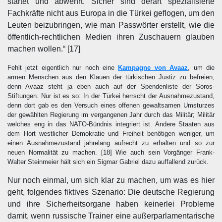
startet und abwehrt. Sicher sind derart spezialisierte
Fachkräfte nicht aus Europa in die Türkei geflogen, um den
Leuten beizubringen, wie man Passwörter erstellt, wie die
öffentlich-rechtlichen Medien ihren Zuschauern glauben
machen wollen.“ [17]
Fehlt jetzt eigentlich nur noch eine
Kampagne von Avaaz
, um die
armen Menschen aus den Klauen der türkischen Justiz zu befreien,
denn Avaaz steht ja eben auch auf der Spendenliste der Soros-
Stiftungen. Nur ist es so: In der Türkei herrscht der Ausnahmezustand,
denn dort gab es den Versuch eines offenen gewaltsamen Umsturzes
der gewählten Regierung im vergangenen Jahr durch das Militär; Militär
welches eng in das NATO-Bündnis integriert ist. Andere Staaten aus
dem Hort westlicher Demokratie und Freiheit benötigen weniger, um
einen Ausnahmezustand jahrelang aufrecht zu erhalten und so zur
neuen Normalität zu machen.
[18]
Wie auch sein Vorgänger Frank-
Walter Steinmeier hält sich ein Sigmar Gabriel dazu auffallend zurück.
Nur noch einmal, um sich klar zu machen, um was es hier
geht, folgendes fiktives Szenario: Die deutsche Regierung
und ihre Sicherheitsorgane haben keinerlei Probleme
damit, wenn russische Trainer eine außerparlamentarische