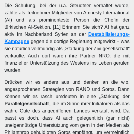
Die Schulung, bei der u.a. Steudtner verhaftet wurde,
zählte als Teilnehmer Mitglieder von Amnesty International
(AI) und als prominenteste Person die Chefin der
türkischen AI-Sektion. [11] Erinnern Sie sich? AI hat ganz
aktiv im Nachbarland Syrien an der
Destabilisierungs-
Kampagne
gegen die dortige Regierung mitgewirkt – was
sie natürlich vollmundig als „Stärkung der Zivilgesellschaft“
verkaufte. Auch dort waren ihre Partner NRO, die mit
finanzieller Unterstützung des Westens ins Leben gerufen
wurden.
Drücken wir es anders aus und denken an die w.o.
angesprochenen Strategien von RAND und Soros. Dann
können wir es rasch umdeuten in eine „Stärkung der
Parallelgesellschaft
„, die im Sinne ihrer Initiatoren als das
wahre Gute des angegriffenen Landes verkauft wird. Da
passt es doch, dass AI auch gelegentlich (gar nicht)
uneigennützige Unterstützung vom gern in den Medien als
Philanthrop gehuldigten Soros empfängt, um vermeintlich