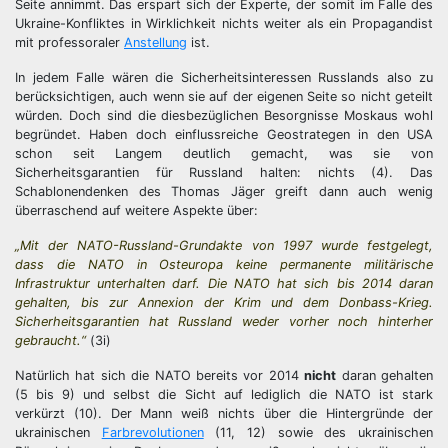
Seite annimmt. Das erspart sich der Experte, der somit im Falle des
Ukraine-Konfliktes in Wirklichkeit nichts weiter als ein Propagandist
mit professoraler
Anstellung
ist.
In jedem Falle wären die Sicherheitsinteressen Russlands also zu
berücksichtigen, auch wenn sie auf der eigenen Seite so nicht geteilt
würden. Doch sind die diesbezüglichen Besorgnisse Moskaus wohl
begründet. Haben doch einflussreiche Geostrategen in den USA
schon seit Langem deutlich gemacht, was sie von
Sicherheitsgarantien für Russland halten: nichts (4). Das
Schablonendenken des Thomas Jäger greift dann auch wenig
überraschend auf weitere Aspekte über:
„Mit der NATO-Russland-Grundakte von 1997 wurde festgelegt,
dass die NATO in Osteuropa keine permanente militärische
Infrastruktur unterhalten darf. Die NATO hat sich bis 2014 daran
gehalten, bis zur Annexion der Krim und dem Donbass-Krieg.
Sicherheitsgarantien hat Russland weder vorher noch hinterher
gebraucht.“
(3i)
Natürlich hat sich die NATO bereits vor 2014
nicht
daran gehalten
(5 bis 9) und selbst die Sicht auf lediglich die NATO ist stark
verkürzt (10). Der Mann weiß nichts über die Hintergründe der
ukrainischen
Farbrevolutionen
(11, 12) sowie des ukrainischen