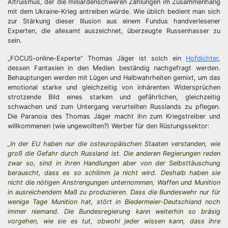
Altruismus, der die milliardenschweren Zahlungen im Zusammenhang
mit dem Ukraine-Krieg antreiben würde. Wie üblich bedient man sich
zur Stärkung dieser Illusion aus einem Fundus handverlesener
Experten, die allesamt auszeichnet, überzeugte Russenhasser zu
sein.
„FOCUS-online-Experte“ Thomas Jäger ist solch ein
Hofdichter
,
dessen Fantasien in den Medien beständig nachgefragt werden.
Behauptungen werden mit Lügen und Halbwahrheiten gemixt, um das
emotional starke und gleichzeitig von inhärenten Widersprüchen
strotzende Bild eines starken und gefährlichen, gleichzeitig
schwachen und zum Untergang verurteilten Russlands zu pflegen.
Die Paranoia des Thomas Jäger macht ihn zum Kriegstreiber und
willkommenen (wie ungewollten?) Werber für den Rüstungssektor:
„In der EU haben nur die osteuropäischen Staaten verstanden, wie
groß die Gefahr durch Russland ist. Die anderen Regierungen reden
zwar so, sind in ihren Handlungen aber von der Selbsttäuschung
berauscht, dass es so schlimm ja nicht wird. Deshalb haben sie
nicht die nötigen Anstrengungen unternommen, Waffen und Munition
in ausreichendem Maß zu produzieren. Dass die Bundeswehr nur für
wenige Tage Munition hat, stört in Biedermeier-Deutschland noch
immer niemand. Die Bundesregierung kann weiterhin so bräsig
vorgehen, wie sie es tut, obwohl jeder wissen kann, dass ihre