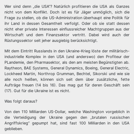
Wer sind denn „die USA“? Natürlich profitieren die USA als Ganzes
nicht von dem Konflikt. Doch ist es für Jäger unmöglich, sich die
Frage zu stellen, ob die US-Administration überhaupt eine Politik für
ihr Land in dessen Gesamtheit verfolgt. Oder ob sie statt dessen
nicht eher private Interessen einflussreicher Machtgruppen aus der
Wirtschaft und dem Finanzsektor vertritt. Dabei wird auch der
Rüstungssektor seit jeher ausgiebig berücksichtigt.
Mit dem Eintritt Russlands in den Ukraine-Krieg löste der militärisch-
industrielle Komplex in den USA (und anderswo) den Profiteur der
PLandemie, den Pharmasektor, als den am meisten Begünstigten ab.
Raytheon, BAE Systems, General Dynamics, Boeing, General Electric,
Lockheed Martin, Northrop Grumman, Bechtel, Sikorski und wie sie
alle noch heißen, können sich seit dem über zusätzliche, fette
Aufträge freuen (14 bis 16). Das mag gut für deren Geschäft sein
(17). Gut für die Ukraine ist es nicht.
Was folgt daraus?
Von den 110 Milliarden US-Dollar, welche Washington vorgeblich in
die Verteidigung der Ukraine gegen den „brutalen russischen
Angriffskrieg“ gepumpt hat, sind fast 100 Milliarden in den USA
geblieben.