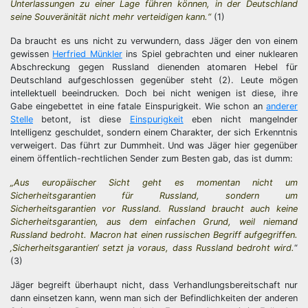
Unterlassungen zu einer Lage führen können, in der Deutschland
seine Souveränität nicht mehr verteidigen kann.“
(1)
Da braucht es uns nicht zu verwundern, dass Jäger den von einem
gewissen
Herfried Münkler
ins Spiel gebrachten und einer nuklearen
Abschreckung gegen Russland dienenden atomaren Hebel für
Deutschland aufgeschlossen gegenüber steht (2). Leute mögen
intellektuell beeindrucken. Doch bei nicht wenigen ist diese, ihre
Gabe eingebettet in eine fatale Einspurigkeit. Wie schon an
anderer
Stelle
betont, ist diese
Einspurigkeit
eben nicht mangelnder
Intelligenz geschuldet, sondern einem Charakter, der sich Erkenntnis
verweigert. Das führt zur Dummheit. Und was Jäger hier gegenüber
einem öffentlich-rechtlichen Sender zum Besten gab, das ist dumm:
„Aus europäischer Sicht geht es momentan nicht um
Sicherheitsgarantien für Russland, sondern um
Sicherheitsgarantien vor Russland. Russland braucht auch keine
Sicherheitsgarantien, aus dem einfachen Grund, weil niemand
Russland bedroht. Macron hat einen russischen Begriff aufgegriffen.
‚Sicherheitsgarantien‘ setzt ja voraus, dass Russland bedroht wird.
“
(3)
Jäger begreift überhaupt nicht, dass Verhandlungsbereitschaft nur
dann einsetzen kann, wenn man sich der Befindlichkeiten der anderen