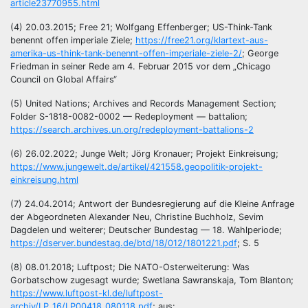
article23770955.html
(4) 20.03.2015; Free 21; Wolfgang Effenberger; US-Think-Tank
benennt offen imperiale Ziele;
https://free21.org/klartext-aus-
amerika-us-think-tank-benennt-offen-imperiale-ziele-2/
; George
Friedman in seiner Rede am 4. Februar 2015 vor dem „Chicago
Council on Global Affairs“
(5) United Nations; Archives and Records Management Section;
Folder S-1818-0082-0002 — Redeployment — battalion;
https://search.archives.un.org/redeployment-battalions-2
(6) 26.02.2022; Junge Welt; Jörg Kronauer; Projekt Einkreisung;
https://www.jungewelt.de/artikel/421558.geopolitik-projekt-
einkreisung.html
(7) 24.04.2014; Antwort der Bundesregierung auf die Kleine Anfrage
der Abgeordneten Alexander Neu, Christine Buchholz, Sevim
Dagdelen und weiterer; Deutscher Bundestag — 18. Wahlperiode;
https://dserver.bundestag.de/btd/18/012/1801221.pdf
; S. 5
(8) 08.01.2018; Luftpost; Die NATO-Osterweiterung: Was
Gorbatschow zugesagt wurde; Swetlana Sawranskaja, Tom Blanton;
https://www.luftpost-kl.de/luftpost-
archiv/LP_16/LP00418_080118.pdf
; aus: