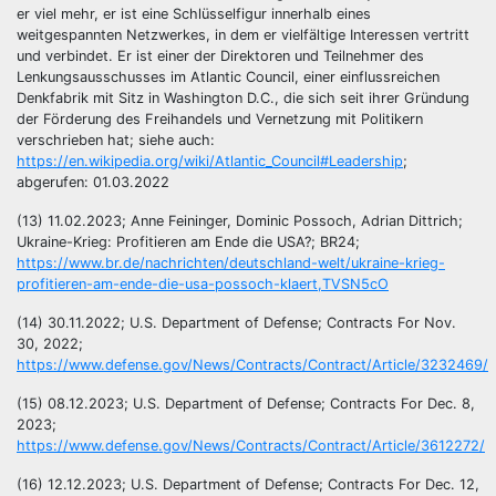
er viel mehr, er ist eine Schlüsselfigur innerhalb eines
weitgespannten Netzwerkes, in dem er vielfältige Interessen vertritt
und verbindet. Er ist einer der Direktoren und Teilnehmer des
Lenkungsausschusses im Atlantic Council, einer einflussreichen
Denkfabrik mit Sitz in Washington D.C., die sich seit ihrer Gründung
der Förderung des Freihandels und Vernetzung mit Politikern
verschrieben hat; siehe auch:
https://en.wikipedia.org/wiki/Atlantic_Council#Leadership
;
abgerufen: 01.03.2022
(13) 11.02.2023; Anne Feininger, Dominic Possoch, Adrian Dittrich;
Ukraine-Krieg: Profitieren am Ende die USA?; BR24;
https://www.br.de/nachrichten/deutschland-welt/ukraine-krieg-
profitieren-am-ende-die-usa-possoch-klaert,TVSN5cO
(14) 30.11.2022; U.S. Department of Defense; Contracts For Nov.
30, 2022;
https://www.defense.gov/News/Contracts/Contract/Article/3232469/
(15) 08.12.2023; U.S. Department of Defense; Contracts For Dec. 8,
2023;
https://www.defense.gov/News/Contracts/Contract/Article/3612272/
(16) 12.12.2023; U.S. Department of Defense; Contracts For Dec. 12,