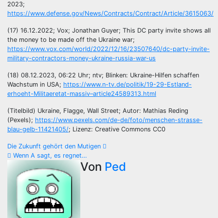
2023;
https://www.defense.gov/News/Contracts/Contract/Article/3615063/
(17) 16.12.2022; Vox; Jonathan Guyer; This DC party invite shows all
the money to be made off the Ukraine war;
https://www.vox.com/world/2022/12/16/23507640/dc-party-invite-
military-contractors-money-ukraine-russia-war-us
(18) 08.12.2023, 06:22 Uhr; ntv; Blinken: Ukraine-Hilfen schaffen
Wachstum in USA;
https://www.n-tv.de/politik/19-29-Estland-
erhoeht-Militaeretat-massiv–article24589313.html
(Titelbild) Ukraine, Flagge, Wall Street; Autor: Mathias Reding
(Pexels);
https://www.pexels.com/de-de/foto/menschen-strasse-
blau-gelb-11421405/
; Lizenz: Creative Commons CC0
Beitragsnavigation
Die Zukunft gehört den Mutigen
Wenn A sagt, es regnet…
Von
Ped