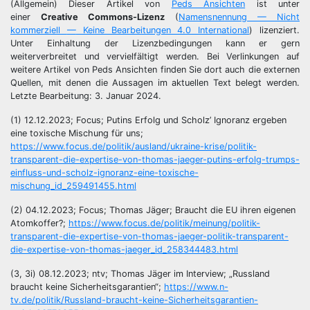
(Allgemein) Dieser Artikel von
Peds Ansichten
ist unter
einer
Creative Commons-Lizenz
(
Namensnennung — Nicht
kommerziell
—
Keine Bearbeitungen 4.0 International
) lizenziert.
Unter Einhaltung der Lizenzbedingungen kann er gern
weiterverbreitet und vervielfältigt werden. Bei Verlinkungen auf
weitere Artikel von Peds Ansichten finden Sie dort auch die externen
Quellen, mit denen die Aussagen im aktuellen Text belegt werden.
Letzte Bearbeitung: 3. Januar 2024.
(1) 12.12.2023; Focus; Putins Erfolg und Scholz’ Ignoranz ergeben
eine toxische Mischung für uns;
https://www.focus.de/politik/ausland/ukraine-krise/politik-
transparent-die-expertise-von-thomas-jaeger-putins-erfolg-trumps-
einfluss-und-scholz-ignoranz-eine-toxische-
mischung_id_259491455.html
(2) 04.12.2023; Focus; Thomas Jäger; Braucht die EU ihren eigenen
Atomkoffer?;
https://www.focus.de/politik/meinung/politik-
transparent-die-expertise-von-thomas-jaeger-politik-transparent-
die-expertise-von-thomas-jaeger_id_258344483.html
(3, 3i) 08.12.2023; ntv; Thomas Jäger im Interview; „Russland
braucht keine Sicherheitsgarantien“;
https://www.n-
tv.de/politik/Russland-braucht-keine-Sicherheitsgarantien-