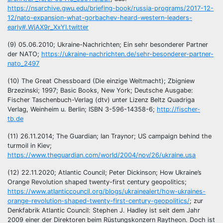
https://nsarchive.gwu.edu/briefing-book/russia-programs/2017-12-
12/nato-expansion-what-gorbachev-heard-western-leaders-
early#.WjAX9r_XxYI.twitter
(9) 05.06.2010; Ukraine-Nachrichten; Ein sehr besonderer Partner
der NATO;
https://ukraine-nachrichten.de/sehr-besonderer-partner-
nato_2497
(10) The Great Chessboard (Die einzige Weltmacht); Zbigniew
Brzezinski; 1997; Basic Books, New York; Deutsche Ausgabe:
Fischer Taschenbuch-Verlag (dtv) unter Lizenz Beltz Quadriga
Verlag, Weinheim u. Berlin; ISBN 3-596-14358-6;
http://fischer-
tb.de
(11) 26.11.2014; The Guardian; Ian Traynor; US campaign behind the
turmoil in Kiev;
https://www.theguardian.com/world/2004/nov/26/ukraine.usa
(12) 22.11.2020; Atlantic Council; Peter Dickinson; How Ukraine’s
Orange Revolution shaped twenty-first century geopolitics;
https://www.atlanticcouncil.org/blogs/ukrainealert/how-ukraines-
orange-revolution-shaped-twenty-first-century-geopolitics/
; zur
Denkfabrik Atlantic Council: Stephen J. Hadley ist seit dem Jahr
2009 einer der Direktoren beim Rüstungskonzern Raytheon. Doch ist