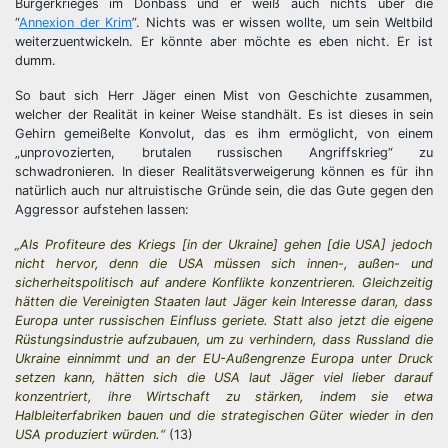
Bürgerkrieges im Donbass und er weiß auch nichts über die
“
Annexion der Krim
”. Nichts was er wissen wollte, um sein Weltbild
weiterzuentwickeln. Er könnte aber möchte es eben nicht. Er ist
dumm.
So baut sich Herr Jäger einen Mist von Geschichte zusammen,
welcher der Realität in keiner Weise standhält. Es ist dieses in sein
Gehirn gemeißelte Konvolut, das es ihm ermöglicht, von einem
„unprovozierten, brutalen russischen Angriffskrieg“ zu
schwadronieren. In dieser Realitätsverweigerung können es für ihn
natürlich auch nur altruistische Gründe sein, die das Gute gegen den
Aggressor aufstehen lassen:
„Als Profiteure des Kriegs [in der Ukraine] gehen [die USA] jedoch
nicht hervor, denn die USA müssen sich innen-, außen- und
sicherheitspolitisch auf andere Konflikte konzentrieren. Gleichzeitig
hätten die Vereinigten Staaten laut Jäger kein Interesse daran, dass
Europa unter russischen Einfluss geriete. Statt also jetzt die eigene
Rüstungsindustrie aufzubauen, um zu verhindern, dass Russland die
Ukraine einnimmt und an der EU-Außengrenze Europa unter Druck
setzen kann, hätten sich die USA laut Jäger viel lieber darauf
konzentriert, ihre Wirtschaft zu stärken, indem sie etwa
Halbleiterfabriken bauen und die strategischen Güter wieder in den
USA produziert würden.“
(13)