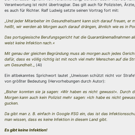
Verantwortung ist nicht übertragbar. Das gilt auch für Polizisten, Ärzt
es auch für Richter. Ralf Ludwig setzte seinen Vortrag fort mit:
„
Und jeder Mitarbeiter im Gesundheitsamt kann sich darauf freuen, er ma
heißt, wir werden ab Morgen auch darauf drängen, ähnlich wie es in Por
Das portugiesische Berufungsgericht hat die Quarantänemaßnahmen al
weist keine Infektion nach.«
Mit genau der gleichen Begründung muss ab morgen auch jedes Gericht
dafür, dass es völlig richtig ist mit noch viel mehr Menschen auf die S
um Gesundheit.
„
(4i)
Ein altbekanntes Sprichwort lautet „Unwissen schützt nicht vor Straf
von größter Bedeutung (Hervorhebungen durch Autor):
„Bisher konnten sie ja sagen: »Wir haben es nicht gewusst«. Durch 
Morgen kann auch kein Polizist mehr sagen: »Ich habe es nicht gewusst
gucken.
Da gibt man z. B. einfach in Google IfSG ein, das ist das Infektionssch
man wissen, dass es keine Infektion in diesem Land gibt.
Es gibt keine Infektion!