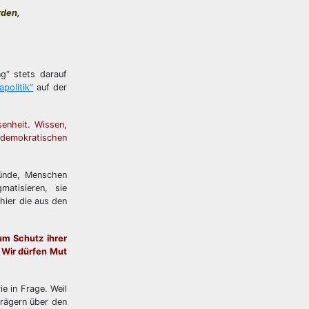
rden,
g“ stets darauf
apolitik“
auf der
enheit. Wissen,
 demokratischen
ründe, Menschen
atisieren, sie
hier die aus den
um Schutz ihrer
 Wir dürfen Mut
ie in Frage. Weil
trägern über den