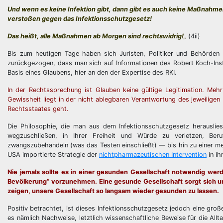
Und wenn es keine Infektion gibt, dann gibt es auch keine Maßnahme
verstoßen gegen das Infektionsschutzgesetz!
Das heißt, alle Maßnahmen ab Morgen sind rechtswidrig!
„
(4ii)
Bis zum heutigen Tage haben sich Juristen, Politiker und Behörd
zurückgezogen, dass man sich auf Informationen des Robert Koch-Inst
Basis eines Glaubens, hier an den der Expertise des RKI.
In der Rechtssprechung ist Glauben keine gültige Legitimation. Meh
Gewissheit liegt in der nicht ablegbaren Verantwortung des jeweili
Rechtsstaates geht.
Die Philosophie, die man aus dem Infektionsschutzgesetz herauslies
wegzuschließen, in Ihrer Freiheit und Würde zu verletzen, Beru
zwangszubehandeln (was das Testen einschließt) — bis hin zu einer m
USA importierte Strategie der
nichtpharmazeutischen Intervention
in ih
Nie jemals sollte es in einer gesunden Gesellschaft notwendig we
Bevölkerung“ vorzunehmen. Eine gesunde Gesellschaft sorgt sich um
zeigen, unsere Gesellschaft so langsam wieder gesunden zu lassen.
Positiv betrachtet, ist dieses Infektionsschutzgesetz jedoch eine große 
es nämlich Nachweise, letztlich wissenschaftliche Beweise für die Allt