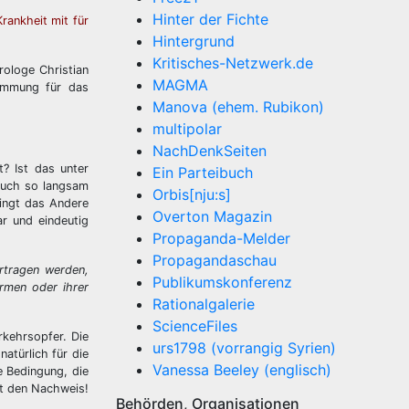
Hinter der Fichte
rankheit mit für
Hintergrund
Kritisches-Netzwerk.de
rologe Christian
MAGMA
timmung für das
Manova (ehem. Rubikon)
multipolar
NachDenkSeiten
t? Ist das unter
Ein Parteibuch
 auch so langsam
Orbis[nju:s]
dingt das Andere
Overton Magazin
r und eindeutig
Propaganda-Melder
Propagandaschau
rtragen werden,
Publikumskonferenz
ormen oder ihrer
Rationalgalerie
ScienceFiles
rkehrsopfer. Die
urs1798 (vorrangig Syrien)
natürlich für die
Vanessa Beeley (englisch)
e Bedingung, die
gt den Nachweis!
Behörden, Organisationen