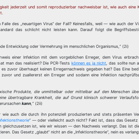
gkeit jederzeit und somit reproduzierbar nachweisbar ist, wie auch eine K
t.
alle des „neuartigen Virus“ der Fall? Keinesfalls, weil — wie auch der Vi
ndard das schlicht nicht leisten kann. Darauf folgt die Begriffsbes
ende Entwicklung oder Vermehrung im menschlichen Organismus,“ (2i)
hweis einer Infektion mit dem vorgeblichen Erreger, dem Virus erbrach
t man das realisiert? Die PCR-Tests
können es ja nicht
, das sollte nun
enn es zuvor überhaupt keinen Erregernachweis gegeben hat? Das Eine be
zuvor und zuallererst ein Erreger und sodann eine Infektion nachprüfba
oxische Produkte, die unmittelbar oder mittelbar auf den Menschen übe
eine übertragbare Krankheit, die auf Grund klinisch schwerer Verlaufsf
verursachen
kann
,
“ (2ii)
 wie auch die durch ihn potenziell produzierten und stets präsenten Ve
nfektionstheorie
“ — oder vielleicht auch nicht? Fakt ist, dass das Gesetz 
 gleichzusetzen ist, wie wir wissen — den Nachweis verlangt. Das ist di
eren. Das Gesetz „glaubt“ nicht an die „Infektionstheorie“, nein es verlan