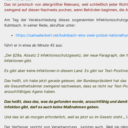
Das ist juristisch von allergrößter Relevanz, weil schließlich jeder R
zwingend auf diesen Nachweis pochen, wenn Behörden beginnen, die 
Am Tag der Verabschiedung dieses sogenannten Infektionsschutzge
Kulmbach. In seiner Rede, abrufbar unter:
https://samueleckert.net/kulmbach-eins-zwei-polizei-nationalh
führt er in etwa ab Minute 45 aus:
„
Der §28a, Absatz 2 Infektionsschutzgesetz, der neue Paragraph, der hi
Infektionen gibt.
Es gibt aber keine Infektionen in diesem Land. Es gibt nur Test-Positive
Das heißt, ich habe jetzt gerade gelesen, der Bundespräsident hat da
die Gesundheitsämter zwingend nachweisen, dass es nicht nur Test-Posi
anzuchtfähiges Agens haben.
Das heißt, dass das, was da gefunden wurde, anzuchtfähig und damit in
Infektion gibt, darf es auch keine Maßnahmen geben.
Und das ist ab morgen erforderlich, weil es jetzt so im Gesetz steht.
„
(
Der Verfasser spricht von Verantwortung, Juristen auch. Weil sie nä