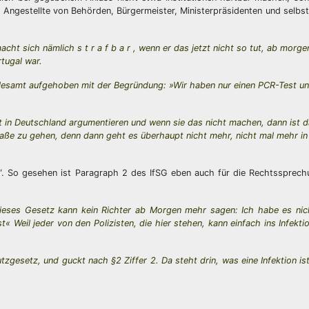
e, Angestellte von Behörden, Bürgermeister, Ministerpräsidenten und selbst
cht sich nämlich s t r a f b a r , wenn er das jetzt nicht so tut, ab morg
tugal war.
lesamt aufgehoben mit der Begründung: »Wir haben nur einen PCR-Test un
 in Deutschland argumentieren und wenn sie das nicht machen, dann ist 
traße zu gehen, denn dann geht es überhaupt nicht mehr, nicht mal mehr in
e“. So gesehen ist Paragraph 2 des IfSG eben auch für die Rechtssprech
dieses Gesetz kann kein Richter ab Morgen mehr sagen: Ich habe es nic
« Weil jeder von den Polizisten, die hier stehen, kann einfach ins Infekt
utzgesetz, und guckt nach §2 Ziffer 2. Da steht drin, was eine Infektion i