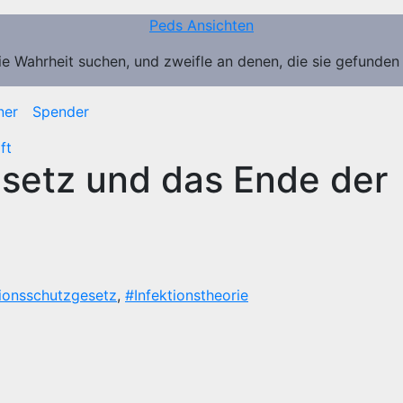
Peds Ansichten
ie Wahrheit suchen, und zweifle an denen, die sie gefunden
ner
Spender
ft
esetz und das Ende der
tionsschutzgesetz
,
#Infektionstheorie