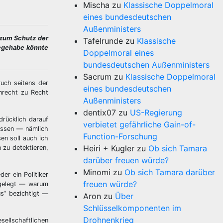
Mischa
zu
Klassische Doppelmoral
eines bundesdeutschen
Außenministers
 zum Schutz der
Tafelrunde
zu
Klassische
iegehabe könnte
Doppelmoral eines
bundesdeutschen Außenministers
Sacrum
zu
Klassische Doppelmoral
uch seitens der
eines bundesdeutschen
nrecht zu Recht
Außenministers
dentix07
zu
US-Regierung
drücklich darauf
verbietet gefährliche Gain-of-
Wissen — nämlich
Function-Forschung
en soll auch ich
Heiri + Kugler
zu
Ob sich Tamara
 zu detektieren,
darüber freuen würde?
Minomi
zu
Ob sich Tamara darüber
er ein Politiker
freuen würde?
rgelegt — warum
us“ bezichtigt —
Aron
zu
Über
Schlüsselkomponenten im
Drohnenkrieg
sellschaftlichen