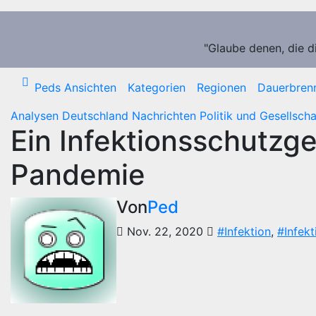
Zum
Inhalt
springen
"Glaube denen, die d
Peds Ansichten
Kategorien
Regionen
Dauerbren
Analysen
Deutschland
Nachrichten
Politik und Gesellscha
Ein Infektionsschutzg
Pandemie
Von
Ped
Nov. 22, 2020
#Infektion
,
#Infek