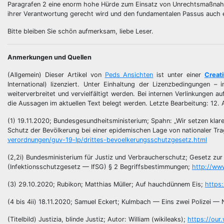
Paragrafen 2 eine enorm hohe Hürde zum Einsatz von Unrechtsmaßnahm
ihrer Verantwortung gerecht wird und den fundamentalen Passus auch 
Bitte bleiben Sie schön aufmerksam, liebe Leser.
Anmerkungen und Quellen
(Allgemein) Dieser Artikel von
Peds Ansichten
ist unter einer
Creat
International) lizenziert. Unter Einhaltung der Lizenzbedingungen 
weiterverbreitet und vervielfältigt werden. Bei internen Verlinkungen a
die Aussagen im aktuellen Text belegt werden. Letzte Bearbeitung: 12.
(1) 19.11.2020; Bundesgesundheitsministerium; Spahn: „Wir setzen klare 
Schutz der Bevölkerung bei einer epidemischen Lage von nationaler Tr
verordnungen/guv-19-lp/drittes-bevoelkerungsschutzgesetz.html
(2,2i) Bundesministerium für Justiz und Verbraucherschutz; Gesetz z
(Infektionsschutzgesetz — IfSG) § 2 Begriffsbestimmungen;
http://www
(3) 29.10.2020; Rubikon; Matthias Müller; Auf hauchdünnem Eis;
https
(4 bis 4ii) 18.11.2020; Samuel Eckert; Kulmbach — Eins zwei Polizei —
(Titelbild) Justizia, blinde Justiz; Autor: William (wikileaks);
https://our