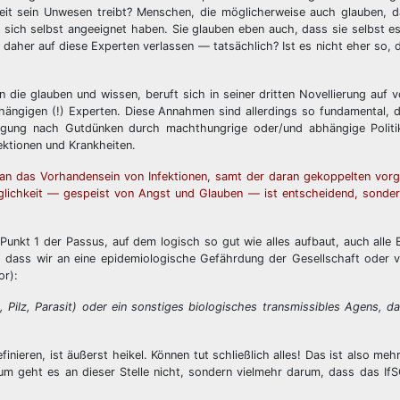
weit sein Unwesen treibt? Menschen, die möglicherweise auch glauben, 
 sich selbst angeeignet haben. Sie glauben eben auch, dass sie selbst es
daher auf diese Experten verlassen — tatsächlich? Ist es nicht eher so, d
die glauben und wissen, beruft sich in seiner dritten Novellierung auf
ngigen (!) Experten. Diese Annahmen sind allerdings so fundamental, d
gung nach Gutdünken durch machthungrige oder/und abhängige Politik
ektionen und Krankheiten.
n das Vorhandensein von Infektionen, samt der daran gekoppelten vorg
glichkeit — gespeist von Angst und Glauben — ist entscheidend, sondern
Punkt 1 der Passus, auf dem logisch so gut wie alles aufbaut, auch alle
, dass wir an eine epidemiologische Gefährdung der Gesellschaft oder v
or):
, Pilz, Parasit) oder ein sonstiges biologisches transmissibles Agens, 
nieren, ist äußerst heikel. Können tut schließlich alles! Das ist also meh
darum geht es an dieser Stelle nicht, sondern vielmehr darum, dass das If