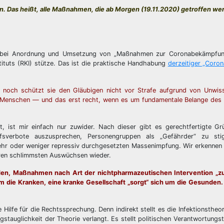
n. Das heißt, alle Maßnahmen, die ab Morgen (19.11.2020) getroffen we
en bei Anordnung und Umsetzung von „Maßnahmen zur Coronabekämpfun
ituts (RKI) stütze. Das ist die praktische Handhabung
derzeitiger „Coron
r noch schützt sie den Gläubigen nicht vor Strafe aufgrund von Unwiss
gen Menschen — und das erst recht, wenn es um fundamentale Belange des
t, ist mir einfach nur zuwider. Nach dieser gibt es gerechtfertigte G
fsverbote auszusprechen, Personengruppen als „Gefährder“ zu stigm
ehr oder weniger repressiv durchgesetzten Massenimpfung. Wir erkennen 
ren schlimmsten Auswüchsen wieder.
rden, Maßnahmen nach Art der nichtpharmazeutischen Intervention „z
 die Kranken, eine kranke Gesellschaft „sorgt“ sich um die Gesunden.
Hilfe für die Rechtssprechung. Denn indirekt stellt es die Infektionstheor
agstauglichkeit der Theorie verlangt. Es stellt politischen Verantwortungs