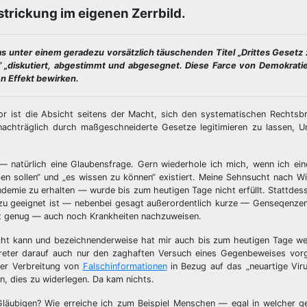
trickung im eigenen Zerrbild.
unter einem geradezu vorsätzlich täuschenden Titel „Drittes Gesetz
“ „diskutiert, abgestimmt und abgesegnet. Diese Farce von Demokrat
n Effekt bewirken.
r ist die Absicht seitens der Macht, sich den systematischen Rechtsbr
nachträglich durch maßgeschneiderte Gesetze legitimieren zu lassen, U
— natürlich eine Glaubensfrage. Gern wiederhole ich mich, wenn ich ein
en sollen“ und „es wissen zu können“ existiert. Meine Sehnsucht nach 
andemie zu erhalten — wurde bis zum heutigen Tage nicht erfüllt. Stattdess
zu geeignet ist — nebenbei gesagt außerordentlich kurze — Genseqenzen
cht genug — auch noch Krankheiten nachzuweisen.
icht kann und bezeichnenderweise hat mir auch bis zum heutigen Tage wed
treter darauf auch nur den zaghaften Versuch eines Gegenbeweises vo
er Verbreitung von
Falschinformationen
in Bezug auf das „neuartige Vir
n, dies zu widerlegen. Da kam nichts.
läubigen? Wie erreiche ich zum Beispiel Menschen — egal in welcher ge