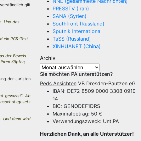
NNE (gesammelte Nachrichten)
verständlich gilt
PRESSTV (Iran)
SANA (Syrien)
en. Und das
Southfront (Russland)
Sputnik International
TaSS (Russland)
d ein PCR-Test
XINHUANET (China)
das der Beweis
Archiv
 ihren Köpfen,
Archiv
Sie möchten PA unterstützen?
ung der Juristen
Peds Ansichten
VB Dresden-Bautzen eG
IBAN: DE72 8509 0000 3308 0910
ht gewusst“. Ab
14
ionsschutzgesetz
BIC: GENODEF1DRS
Maximalbetrag: 50 €
st. Und dann wird
Verwendungszweck: Unt.PA
Herzlichen Dank, an alle Unterstützer!