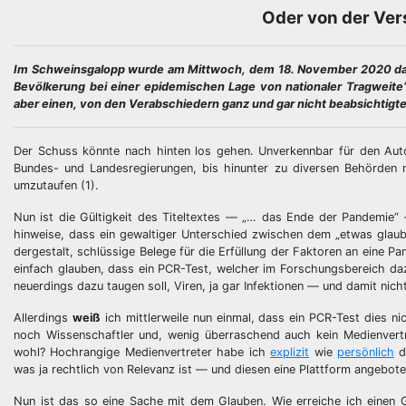
Oder von der Vers
Im Schweinsgalopp wurde am Mittwoch, dem 18. November 2020 das 
Bevölkerung bei einer epidemischen Lage von nationaler Tragweite
aber einen, von den Verabschiedern ganz und gar nicht beabsichtigte
Der Schuss könnte nach hinten los gehen. Unverkennbar für den Auto
Bundes- und Landesregierungen, bis hinunter zu diversen Behörden 
umzutaufen (1).
Nun ist die Gültigkeit des Titeltextes — „… das Ende der Pandemie“ 
hinweise, dass ein gewaltiger Unterschied zwischen dem „etwas glaub
dergestalt, schlüssige Belege für die Erfüllung der Faktoren an eine P
einfach glauben, dass ein PCR-Test, welcher im Forschungsbereich da
neuerdings dazu taugen soll, Viren, ja gar Infektionen — und damit ni
Allerdings
weiß
ich mittlerweile nun einmal, dass ein PCR-Test dies n
noch Wissenschaftler und, wenig überraschend auch kein Medienver
wohl? Hochrangige Medienvertreter habe ich
explizit
wie
persönlich
d
was ja rechtlich von Relevanz ist — und diesen eine Plattform angebote
Nun ist das so eine Sache mit dem Glauben. Wie erreiche ich einen G