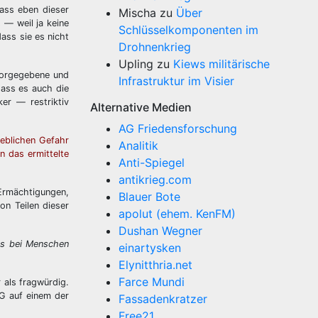
dass eben dieser
Mischa
zu
Über
 — weil ja keine
Schlüsselkomponenten im
ass sie es nicht
Drohnenkrieg
Upling
zu
Kiews militärische
 vorgegebene und
Infrastruktur im Visier
ass es auch die
er — restriktiv
Alternative Medien
AG Friedensforschung
eblichen Gefahr
Analitik
 das ermittelte
Anti-Spiegel
antikrieg.com
 Ermächtigungen,
Blauer Bote
on Teilen dieser
apolut (ehem. KenFM)
Dushan Wegner
das bei Menschen
einartysken
Elynitthria.net
Farce Mundi
r als fragwürdig.
SG auf einem der
Fassadenkratzer
Free21