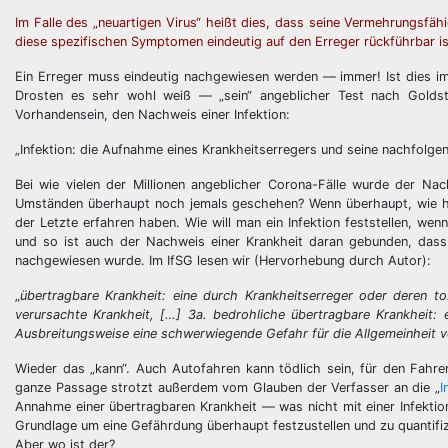
Im Falle des „neuartigen Virus“ heißt dies, dass seine Vermehrungsfähi
diese spezifischen Symptomen eindeutig auf den Erreger rückführbar is
Ein Erreger muss eindeutig nachgewiesen werden — immer! Ist dies im F
Drosten es sehr wohl weiß — „sein“ angeblicher Test nach Goldsta
Vorhandensein, den Nachweis einer Infektion:
„Infektion: die Aufnahme eines Krankheitserregers und seine nachfolg
Bei wie vielen der Millionen angeblicher Corona-Fälle wurde der Nac
Umständen überhaupt noch jemals geschehen? Wenn überhaupt, wie ha
der Letzte erfahren haben. Wie will man ein Infektion feststellen, w
und so ist auch der Nachweis einer Krankheit daran gebunden, dass 
nachgewiesen wurde. Im IfSG lesen wir (Hervorhebung durch Autor):
„
übertragbare Krankheit: eine durch Krankheitserreger oder deren t
verursachte Krankheit, […] 3a. bedrohliche übertragbare Krankheit: 
Ausbreitungsweise eine schwerwiegende Gefahr für die Allgemeinheit 
Wieder das „kann“. Auch Autofahren kann tödlich sein, für den Fahrer
ganze Passage strotzt außerdem vom Glauben der Verfasser an die „
I
Annahme einer übertragbaren Krankheit — was nicht mit einer Infektion
Grundlage um eine Gefährdung überhaupt festzustellen und zu quantifizi
Aber wo ist der?