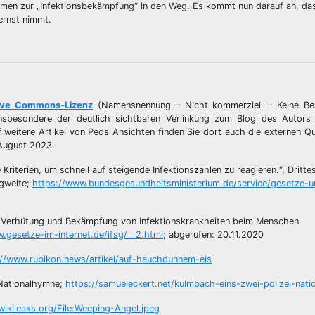
en zur „Infektionsbekämpfung“ in den Weg. Es kommt nun darauf an, dass
ernst nimmt.
ive Commons-Lizenz
(Namensnennung – Nicht kommerziell – Keine Be
– insbesondere der deutlich sichtbaren Verlinkung zum Blog des Autors
uf weitere Artikel von Peds Ansichten finden Sie dort auch die externen Qu
 August 2023.
Kriterien, um schnell auf steigende Infektionszahlen zu reagieren.“, Dritt
agweite;
https://www.bundesgesundheitsministerium.de/service/gesetze-u
ur Verhütung und Bekämpfung von Infektionskrankheiten beim Menschen
.gesetze-im-internet.de/ifsg/__2.html
; abgerufen: 20.11.2020
://www.rubikon.news/artikel/auf-hauchdunnem-eis
 Nationalhymne;
https://samueleckert.net/kulmbach-eins-zwei-polizei-nat
.wikileaks.org/File:Weeping-Angel.jpeg