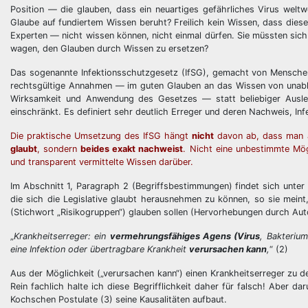
Position — die glauben, dass ein neuartiges gefährliches Virus welt
Glaube auf fundiertem Wissen beruht? Freilich kein Wissen, dass diese
Experten — nicht wissen können, nicht einmal dürfen. Sie müssten sich 
wagen, den Glauben durch Wissen zu ersetzen?
Das sogenannte Infektionsschutzgesetz (IfSG), gemacht von Menschen 
rechtsgültige Annahmen — im guten Glauben an das Wissen von unabhä
Wirksamkeit und Anwendung des Gesetzes — statt beliebiger Ausle
einschränkt. Es definiert sehr deutlich Erreger und deren Nachweis, Inf
Die praktische Umsetzung des IfSG hängt
nicht
davon ab, dass man a
glaubt
, sondern
beides exakt nachweist
. Nicht eine unbestimmte Mö
und transparent vermittelte Wissen darüber.
Im Abschnitt 1, Paragraph 2 (Begriffsbestimmungen) findet sich unter 
die sich die Legislative glaubt herausnehmen zu können, so sie meint
(Stichwort „Risikogruppen“) glauben sollen (Hervorhebungen durch Aut
„
Krankheitserreger: ein
vermehrungsfähiges Agens (Virus
, Bakterium
eine Infektion oder übertragbare Krankheit
verursachen kann
,
“ (2)
Aus der Möglichkeit („verursachen kann“) einen Krankheitserreger zu defi
Rein fachlich halte ich diese Begrifflichkeit daher für falsch! Aber 
Kochschen Postulate (3) seine Kausalitäten aufbaut.