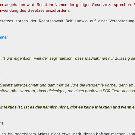
ichter angehalten wird, Recht im Namen der gültigen Gesetze zu sprechen. 
Anwendung des Gesetzes einzufordern.
setzes sprach der Rechtsanwalt Ralf Ludwig auf einer Veranstaltung
ymne/
lft uns eigentlich, weil der sagt nämlich, dass Maßnahmen nur zulässig s
!
s Gesetz unterzeichnet und damit ist de Jure die Pandemie vorbei, denn a
tive gibt, sondern, dass diejenigen, die einen positiven PCR-Test, auch 
fektiös ist. Ist es das nämlich nicht, gibt es keine Infektion und wenn e
4)
mlich bei gegebenem Anlass nicht etwa Institutionen haftbar machen, s