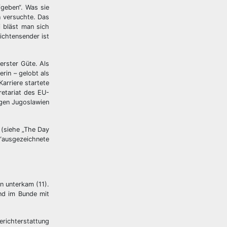
fgeben“. Was sie
n versuchte. Das
i bläst man sich
ichtensender ist
rster Güte. Als
rin – gelobt als
Karriere startete
retariat des EU-
egen Jugoslawien
(siehe „The Day
 “ausgezeichnete
n unterkam (11).
nd im Bunde mit
richterstattung