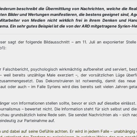
iederum beschreibt die Übermittlung von Nachrichten, welche die Reali
nten Bilder und Wertungen manifestieren, die bestens geeignet sind, A
tarbeiter von Medien nicht wirklich frei in ihrem Denken und Hand
ema. Ein sehr gutes Beispiel ist die von der ARD mitgetragene Syrien-He
r sagt der folgende Bildausschnitt – am 11. Juli an exponierter Stelle
b1):
ßer Falschbericht, psychologisch wirkmächtig aufbereitet und serviert, bes
weil bereits unzählige Male exerziert –, der vorsätzlichen Lüge überf
usammengesetzt. Das Dekonstruieren ist notwendig, damit das neue 
t oder auch – im Falle Syriens wird dies bereits seit vielen Jahren geta
nger von Informationen stellen sollte, bevor er sich auf dieselbe einlässt
urnalismus – bewertet nicht. Die Information steht für sich selbst und di
au grundsätzlich keine Rede sein. Sie sendet Nachrichten als – sich na
eindeutig zur Parteinahme auf.
 und dabei auf seine Gefühle achten. Er wird in jedem Falle – unabhängig 