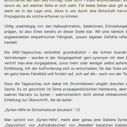
Botschaften auf dem Bild mitträgt oder nicht – stark emotionalisiert u
davon ab, auf welcher Seite er sich sieht. Für beide Seiten aber gil
wenn wir in der Lage sind, diese in uns durch eine Botschaft hervo
Propaganda als solche erfassen zu können.
Völlig unabhängig von den Halbwahrheiten, Selektionen, Entstellung
prägen, ist also Eines bereits an dieser Stelle klar. Wir sind nämlich
angewendeten empathischen Fähigkeit, unsere eigenen Gefühle refle
handelt.
Die ARD-Tagesschau verbreitet grundsätzlich – die lichten Ausn
Vertretungen – wurden in der Vergangenheit gern synonym mit dem Beg
vertritt man eine vorgegebene, zuvor mehr oder weniger selbst auferl
Einfärbung, mit der Aufforderung sich zu entscheiden, für das Gute un
ein ganz klares Feindbild und fordert auf, sich auf die – auch von der T
Dass die Tagesschau sich dabei mit Strohmännern umgibt (berufen au
Sache. Es ist geschickt im Sinne propagandistischen Hantierens, aber
wahren Narrativ zu Syrien – wahrscheinlich nicht einmal mitbekommt,
Einleitung zur Überschrift, die da lautet:
„
Syrien-Hilfe im Sicherheitsrat blockiert.
“ (1)
Man spricht von „Syrien-Hilfe“, meint aber genau jene Gebiete Syri
„Opposition“, von „Aufständischen“, von „Rebellen“ besetzten Gebiete