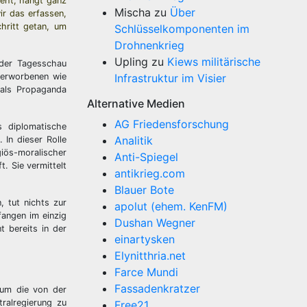
ieht, hängt ganz
Mischa
zu
Über
ir das erfassen,
hritt getan, um
Schlüsselkomponenten im
Drohnenkrieg
Upling
zu
Kiews militärische
 der Tagesschau
r erworbenen wie
Infrastruktur im Visier
 als Propaganda
Alternative Medien
AG Friedensforschung
s diplomatische
Analitik
 In dieser Rolle
giös-moralischer
Anti-Spiegel
. Sie vermittelt
antikrieg.com
Blauer Bote
 tut nichts zur
apolut (ehem. KenFM)
fangen im einzig
Dushan Wegner
t bereits in der
einartysken
Elynitthria.net
Farce Mundi
Fassadenkratzer
 um die von der
tralregierung zu
Free21