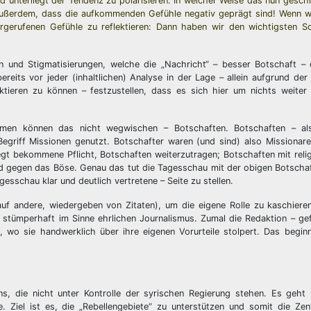
nd unterliegt der Tendenz zu polarisieren. In welcher Weise das nun gesch
t außerdem, dass die aufkommenden Gefühle negativ geprägt sind! Wenn w
rgerufenen Gefühle zu reflektieren: Dann haben wir den wichtigsten Sc
en und Stigmatisierungen, welche die „Nachricht“ – besser Botschaft –
 bereits vor jeder (inhaltlichen) Analyse in der Lage – allein aufgrund de
ktieren zu können – festzustellen, dass es sich hier um nichts weiter
ahmen können das nicht wegwischen – Botschaften. Botschaften – al
riff Missionen genutzt. Botschafter waren (und sind) also Missionare.
egt bekommene Pflicht, Botschaften weiterzutragen; Botschaften mit reli
d gegen das Böse. Genau das tut die Tagesschau mit der obigen Botschaft
agesschau klar und deutlich vertretene – Seite zu stellen.
f andere, wiedergeben von Zitaten), um die eigene Rolle zu kaschieren,
 stümperhaft im Sinne ehrlichen Journalismus. Zumal die Redaktion – ge
 wo sie handwerklich über ihre eigenen Vorurteile stolpert. Das beginn
ens, die nicht unter Kontrolle der syrischen Regierung stehen. Es geht
. Ziel ist es, die „Rebellengebiete“ zu unterstützen und somit die Zen