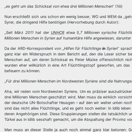
„
es geht um das Schicksal von etwa drei Millionen Menschen
“ (1iii)
Nun erschließt sich uns schon ein wenig besser, WO und WEM da „geh
Syrer, die dringend Hilfe benötigen (Hervorhebung durch Autor):
„
Seit März 2011 hat der
UNHCR
etwa 5,7 Millionen syrische Flüchtl
Millionen Menschen in Syrien auf humanitäre Hilfe angewiesen, darunte
Da der ARD-Korrespondent von „
Hilfen für Flüchtlinge
in
Syrien
“ sprac
ganz klar ein Widerspruch in dem Bericht auf, den die Leser sicher be
Menschen auf, um deren Schicksal es Peter Mücke offensichtlich nic
wurden eher willkürlich in eine Art Flüchtlingstopf geworfen, um das 
befeuern zu können.
„
Für drei Millionen Menschen im Nordwesten Syriens sind die Nahrungsm
Aha, wir reden vom Nordwesten Syriens. Um es präziser auszudrücken:
drei Millionen Menschen geschätzt wird. Man muss da wirklich vorsichti
der deutsche UN-Botschafter Heusgen – auf den wir weiter unten noch
sind das nicht alles Flüchtlinge, und es geht noch weiter: In Idlib le
deren Angehörigen sind. Diese Gruppierungen stellen die tatsächlich u
Türkei aus in Idlib sesshaft gemacht, um die Abspaltung der Provinz vo
Man muss an dieser Stelle ja auch noch einmal ganz klar betonen: 