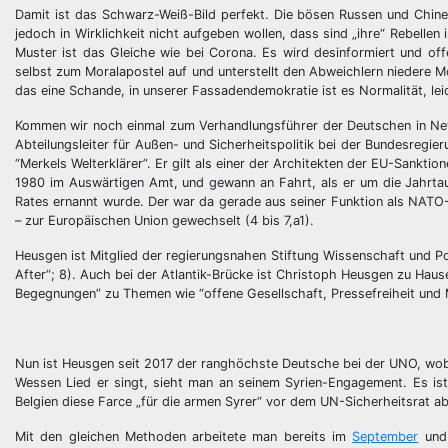
Damit ist das Schwarz-Weiß-Bild perfekt. Die bösen Russen und Chinese
jedoch in Wirklichkeit nicht aufgeben wollen, dass sind „ihre“ Rebelle
Muster ist das Gleiche wie bei Corona. Es wird desinformiert und off
selbst zum Moralapostel auf und unterstellt den Abweichlern niedere M
das eine Schande, in unserer Fassadendemokratie ist es Normalität, lei
Kommen wir noch einmal zum Verhandlungsführer der Deutschen in New
Abteilungsleiter für Außen- und Sicherheitspolitik bei der Bundesregie
“Merkels Welterklärer”. Er gilt als einer der Architekten der EU-Sankti
1980 im Auswärtigen Amt, und gewann an Fahrt, als er um die Jahrtau
Rates ernannt wurde. Der war da gerade aus seiner Funktion als NATO-
– zur Europäischen Union gewechselt (4 bis 7,a1).
Heusgen ist Mitglied der regierungsnahen Stiftung Wissenschaft und Po
After“; 8). Auch bei der Atlantik-Brücke ist Christoph Heusgen zu H
Begegnungen” zu Themen wie “offene Gesellschaft, Pressefreiheit und
Nun ist Heusgen seit 2017 der ranghöchste Deutsche bei der UNO, wobei
Wessen Lied er singt, sieht man an seinem Syrien-Engagement. Es is
Belgien diese Farce „für die armen Syrer“ vor dem UN-Sicherheitsrat ab
Mit den gleichen Methoden arbeitete man bereits im
September
und 