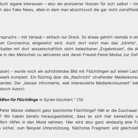
ch eigene Interessen – also ein anvisierter Nutzen für sich selbst – hint
ist also Fake News, allein in dem man absichtsvoll die gar nicht zutreffend
Anspruchs – mit Verlaub – einfach nur Dreck. So etwas gehört niemals in ei
zum Coronavirus eingesetzt wird. Auch dort nutzt man das „könnte“,
tudien mit dort wissenschaftlich nicht belastbaren „Ergebnissen“, die 
me in den Menschen zu aktivieren und deren Freund-Feind-Modus zur Ge
Teaser) – wurde noch ein aufrüttelndes Bild mit Flüchtlingen auf einem La
dawerk komplett. Ein flüchtig über die „Nachricht“ streifender Medienkon
den. Der „besser informierte, weil interessierte Medienkonsument“ be
 durch Autor):
ilfen für Flüchtlinge
in Syrien blockiert.
“ (1ii)
Peter Mücke vielleicht ganz bestimmte Flüchtlinge? Hält er die Zuschaue
ll? Wir haben bereits herausgearbeitet, dass es sich hier keinesfalls 
 Wort
Hilfen
in den Mund nehmen. Hier wird also ganz eindeutig eine Fa
a sicher, zum Beispiel
Unterstützung
. Nächstes Fragment und gleichzeit