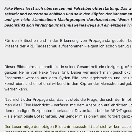
Fake News lässt sich übersetzen mit Falschberichterstattung. Das w
selektiv und verzerrend abbilden und so in den Köpfen der Konsume
und gar nicht klandestinen Machtgruppen durchzusetzen. Wenn Mi
beschränkt sich ihr Nichtjournalismus keineswegs auf ein einziges Th
Für den kritischen und in der Erkennung von Propaganda geübten Lese
Präsenz der ARD-Tagesschau aufgenommen – eigentlich schon genug (
Dieser Bildschirmausschnitt ist in seiner Gesamtheit ein einziger, gro
ganzen Reihe von Fake News (a1). Dabei verhindert man geschickt – 
Fragmente werden aus dem Syrien-Bild herausgebrochen und neu z
konstruiert und emotional wirkend in den Köpfen der Menschen aufgebau
werden kann.
Nachricht oder Propaganda, das ist stets die Frage, die sich der Empfä
man dies? Eine Nachricht – verfasst mit dem Anspruch auf ehrlichen Jo
dem mündigen Rezipienten überlassen. Davon kann bei der ARD-Tagessch
– als emotionale Botschaften. Der Sender missioniert und fordert ganz 
Der Leser möge den obigen Bildschirmausschnitt auf sich wirken lassen