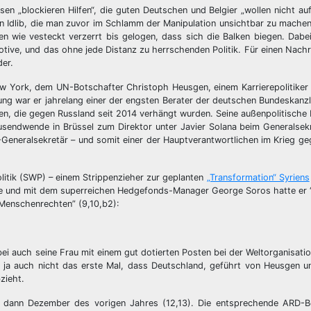
n „blockieren Hilfen“, die guten Deutschen und Belgier „wollen nicht au
n in Idlib, die man zuvor im Schlamm der Manipulation unsichtbar zu mache
en wie vesteckt verzerrt bis gelogen, dass sich die Balken biegen. Dabe
otive, und das ohne jede Distanz zu herrschenden Politik. Für einen Nachr
der.
 York, dem UN-Botschafter Christoph Heusgen, einem Karrierepolitiker e
rung war er jahrelang einer der engsten Berater der deutschen Bundeskanzle
onen, die gegen Russland seit 2014 verhängt wurden. Seine außenpolitische 
sendwende in Brüssel zum Direktor unter Javier Solana beim Generalsek
Generalsekretär – und somit einer der Hauptverantwortlichen im Krieg g
litik (SWP) – einem Strippenzieher zur geplanten
„Transformation“ Syriens
ause und mit dem superreichen Hedgefonds-Manager George Soros hatte er
 Menschenrechten” (9,10,b2):
 auch seine Frau mit einem gut dotierten Posten bei der Weltorganisatio
t ja auch nicht das erste Mal, dass Deutschland, geführt von Heusgen u
zieht.
dann Dezember des vorigen Jahres (12,13). Die entsprechende ARD-Be