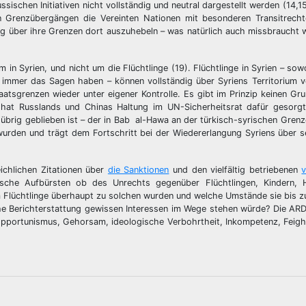
sischen Initiativen nicht vollständig und neutral dargestellt werden (14,15
en Grenzübergängen die Vereinten Nationen mit besonderen Transitrecht
ng über ihre Grenzen dort auszuhebeln – was natürlich auch missbraucht
in Syrien, und nicht um die Flüchtlinge (19). Flüchtlinge in Syrien – so
h immer das Sagen haben – können vollständig über Syriens Territorium 
aatsgrenzen wieder unter eigener Kontrolle. Es gibt im Prinzip keinen Gru
 hat Russlands und Chinas Haltung im UN-Sicherheitsrat dafür gesorg
übrig geblieben ist – der in Bab al-Hawa an der türkisch-syrischen Gren
urden und trägt dem Fortschritt bei der Wiedererlangung Syriens über s
ichlichen Zitationen über
die Sanktionen
und den vielfältig betriebenen
v
ische Aufbürsten ob des Unrechts gegenüber Flüchtlingen, Kindern,
 Flüchtlinge überhaupt zu solchen wurden und welche Umstände sie bis z
lche Berichterstattung gewissen Interessen im Wege stehen würde? Die ARD
Opportunismus, Gehorsam, ideologische Verbohrtheit, Inkompetenz, Feigh