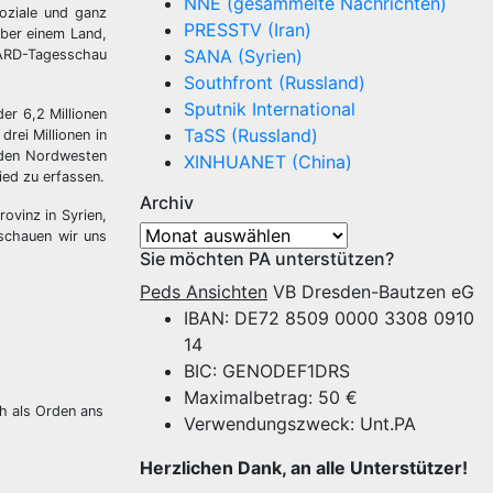
NNE (gesammelte Nachrichten)
soziale und ganz
PRESSTV (Iran)
über einem Land,
SANA (Syrien)
 ARD-Tagesschau
Southfront (Russland)
Sputnik International
er 6,2 Millionen
TaSS (Russland)
rei Millionen in
 (den Nordwesten
XINHUANET (China)
ied zu erfassen.
Archiv
ovinz in Syrien,
Archiv
 schauen wir uns
Sie möchten PA unterstützen?
Peds Ansichten
VB Dresden-Bautzen eG
IBAN: DE72 8509 0000 3308 0910
14
BIC: GENODEF1DRS
Maximalbetrag: 50 €
ch als Orden ans
Verwendungszweck: Unt.PA
Herzlichen Dank, an alle Unterstützer!