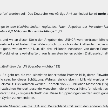
olfen“ werden soll. Das Deutsche Auswärtige Amt zumindest kennt
mehr
a
inge in den Nachbarländern registriert. Nach Angaben der Vereinten Na
r etwa
6,2 Millionen Binnenflüchtlinge
.
“ (2)
h, und wir an dieser Stelle den Angaben des UNHCR wohl vertrauen könne
reits erkannt haben. Der Widerspruch tut sich in der klaffenden Lücke v
ht geht, warum wohl? Nun, die drei Millionen Menschen von denen Peter
Projekt einer zweifelhaften, von Islamisten beherrschten Zivilgesellschaf
ittelhilfen der UN überlebenwichtig.
“ (3)
 Es geht um die von Islamisten beherrschte Provinz Idlib, deren Einwoh
g sein, bei dieser Schätzung. Wahrscheinlich leben in Idlib viel weniger 
 einmal zurückkommen werden – sprach von 2,8 Millionen Menschen (1iv)
ben inzwischen Hunderttausende Menschen, die entweder Kämpfer islamistisc
nterstützte „Zivilgesellschaft“ dar. Diese Gruppierungen werden auch ganz
n Syrien zu zementieren.
Gerade Staaten wie die USA und Deutschland (mit samt den anderen Mitg