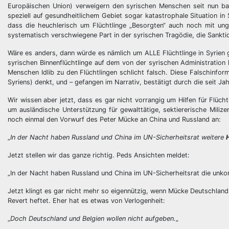
Europäischen Union) verweigern den syrischen Menschen seit nun bald
speziell auf gesundheitlichem Gebiet sogar katastrophale Situation in
dass die heuchlerisch um Flüchtlinge „Besorgten“ auch noch mit un
systematisch verschwiegene Part in der syrischen Tragödie, die Sanktio
Wäre es anders, dann würde es nämlich um ALLE Flüchtlinge in Syrien 
syrischen Binnenflüchtlinge auf dem von der syrischen Administration k
Menschen Idlib zu den Flüchtlingen schlicht falsch. Diese Falschinfor
Syriens) denkt, und – gefangen im Narrativ, bestätigt durch die seit J
Wir wissen aber jetzt, dass es gar nicht vorrangig um Hilfen für Flüch
um ausländische Unterstützung für gewalttätige, sektiererische Miliz
noch einmal den Vorwurf des Peter Mücke an China und Russland an:
„
In der Nacht haben Russland und China im UN-Sicherheitsrat weitere
H
Jetzt stellen wir das ganze richtig. Peds Ansichten meldet:
„In der Nacht haben Russland und China im UN-Sicherheitsrat die unkontr
Jetzt klingt es gar nicht mehr so eigennützig, wenn Mücke Deutschland
Revert heftet. Eher hat es etwas von Verlogenheit:
„
Doch Deutschland und Belgien wollen nicht aufgeben.
„