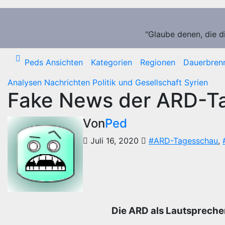
Zum
Inhalt
springen
"Glaube denen, die d
Peds Ansichten
Kategorien
Regionen
Dauerbren
Analysen
Nachrichten
Politik und Gesellschaft
Syrien
Fake News der ARD-T
Von
Ped
Juli 16, 2020
#ARD-Tagesschau
,
Die ARD als Lautspreche