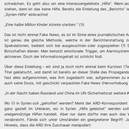
schwächen. Es geht also um eine interessengeleitete „Hilfe“. Wenn jedo
stehen, dann ist das keine Hilfe. Bereits die Einleitung des „Berichts“ 
„Syrien-Hilfe“ einbrachte!
„
Eine halbe Million Kinder könnte sterben.
“ (1i)
Das ist nicht einmal Fake News, es ist im Sinne eines journalistischen 
ist genau die gleiche Methode, welche in der Berichterstattung 
Spekulationen, bedient sich bei ausgesuchten oder zugespielten (?) S
Botschaften dienen. Man benutzt emotionale Trigger, um Alarmsyste
aktivieren. Doch der Informationsgehalt ist schlicht Null.
Über diese Einleitung – wir sind ja noch nicht einmal beim Kurztext (
Titel geklatscht, und damit ist bereits an dieser Stelle das Propagan
fast alles aufgenommen, was ihm zugedacht war, aufgenommen zu wer
auch seine Dosis, mit geschickt verpackten Fake News (Hervorhebung
„
In der Nacht haben Russland und China im UN-Sicherheitsrat weitere
H
Wo (!) in Syrien soll „geholfen“ werden? Meint der ARD-Korrespondent 
ganz gezielt im Unklaren, wo in Syrien „Hilfe geleistet“ werden so
uneigennützige Hilfen handelt. Aber nur dann dürfte man auch das
verabreicht. Fände sich unter Umständen ein geeigneterer Begriff: J
Hinweis, dass die ARD ihre Zuschauer manipuliert: