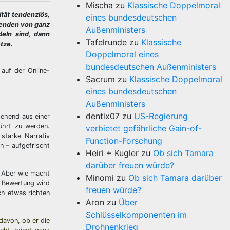
Mischa
zu
Klassische Doppelmoral
tät tendenziös,
eines bundesdeutschen
genden von ganz
Außenministers
eln sind, dann
Tafelrunde
zu
Klassische
tze.
Doppelmoral eines
bundesdeutschen Außenministers
 auf der Online-
Sacrum
zu
Klassische Doppelmoral
eines bundesdeutschen
Außenministers
dentix07
zu
US-Regierung
tehend aus einer
ührt zu werden.
verbietet gefährliche Gain-of-
starke Narrativ
Function-Forschung
n – aufgefrischt
Heiri + Kugler
zu
Ob sich Tamara
darüber freuen würde?
. Aber wie macht
Minomi
zu
Ob sich Tamara darüber
e Bewertung wird
freuen würde?
ch etwas richten
Aron
zu
Über
Schlüsselkomponenten im
davon, ob er die
Drohnenkrieg