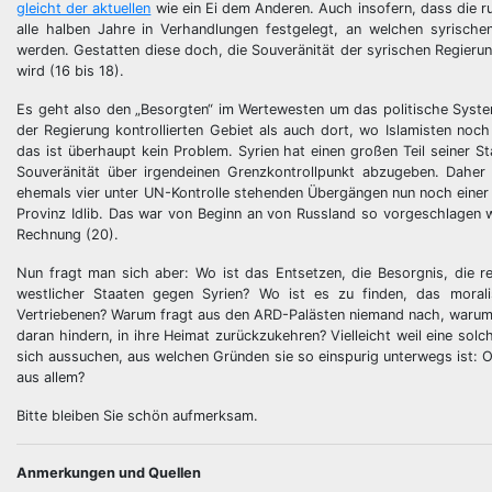
gleicht der aktuellen
wie ein Ei dem Anderen. Auch insofern, dass die rus
alle halben Jahre in Verhandlungen festgelegt, an welchen syrisch
werden. Gestatten diese doch, die Souveränität der syrischen Regieru
wird (16 bis 18).
Es geht also den „Besorgten“ im Wertewesten um das politische System 
der Regierung kontrollierten Gebiet als auch dort, wo Islamisten noc
das ist überhaupt kein Problem. Syrien hat einen großen Teil seiner St
Souveränität über irgendeinen Grenzkontrollpunkt abzugeben. Daher
ehemals vier unter UN-Kontrolle stehenden Übergängen nun noch einer 
Provinz Idlib. Das war von Beginn an von Russland so vorgeschlagen w
Rechnung (20).
Nun fragt man sich aber: Wo ist das Entsetzen, die Besorgnis, die re
westlicher Staaten gegen Syrien? Wo ist es zu finden, das moral
Vertriebenen? Warum fragt aus den ARD-Palästen niemand nach, warum
daran hindern, in ihre Heimat zurückzukehren? Vielleicht weil eine so
sich aussuchen, aus welchen Gründen sie so einspurig unterwegs ist: 
aus allem?
Bitte bleiben Sie schön aufmerksam.
Anmerkungen und Quellen