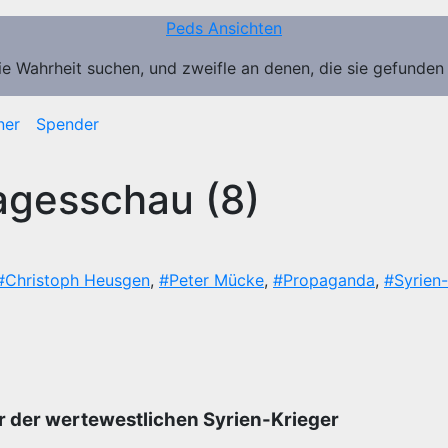
Peds Ansichten
ie Wahrheit suchen, und zweifle an denen, die sie gefunden
ner
Spender
agesschau (8)
#Christoph Heusgen
,
#Peter Mücke
,
#Propaganda
,
#Syrien-
r der wertewestlichen Syrien-Krieger