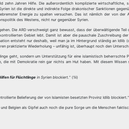
 zehn Jahren Hilfe. Die außerordentlich komplizierte wirtschaftliche, 
 Syrien ist die direkte und indirekte Folge drakonischer Sanktionen gegen
gebremster Energie zu spalten versuchen. Das ist nämlich der von der
nspolitik des Westens, nicht nur gegenüber Syrien.
gehen. Die ARD verschweigt ganz bewusst, dass der überwältigende Teil d
ontrollierten Gebiet lebt. Damit ist aber die pauschale Zuschreibung der d
mation entsteht nur deshalb, weil man ja im Hintergrund ständig an Idlib
ahren praktizierte Wiederholung – unfähig ist, überhaupt noch den Untersch
tlinge geht, sondern um Unterstützung für eine islamistisch beherrschte Pr
en, die mit Demokratie rein gar nichts am Hut haben. Mit diesem Wissen
ilfen für Flüchtlinge
in Syrien blockiert.
“ (1ii)
ollierte Belieferung der von Islamisten besetzten Provinz Idlib blockiert.“
 und Belgien als Gipfel auch noch die pure Sorge um die Menschen faktis