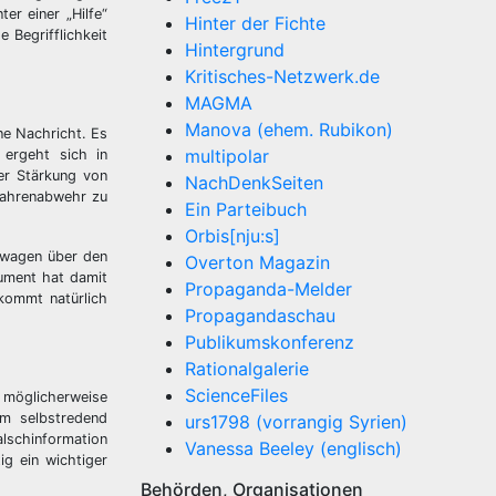
er einer „Hilfe“
Hinter der Fichte
e Begrifflichkeit
Hintergrund
Kritisches-Netzwerk.de
MAGMA
Manova (ehem. Rubikon)
ne Nachricht. Es
multipolar
 ergeht sich in
der Stärkung von
NachDenkSeiten
fahrenabwehr zu
Ein Parteibuch
Orbis[nju:s]
stwagen über den
Overton Magazin
sument hat damit
Propaganda-Melder
kommt natürlich
Propagandaschau
Publikumskonferenz
Rationalgalerie
ScienceFiles
r möglicherweise
um selbstredend
urs1798 (vorrangig Syrien)
lschinformation
Vanessa Beeley (englisch)
ig ein wichtiger
Behörden, Organisationen