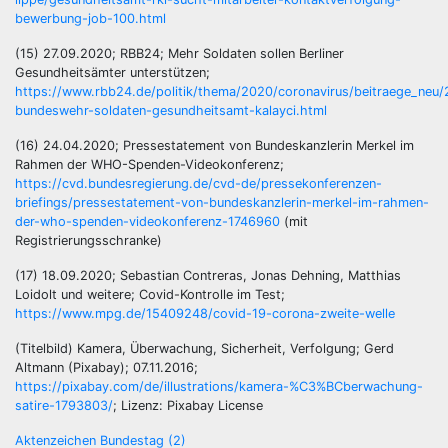
bewerbung-job-100.html
(15) 27.09.2020; RBB24; Mehr Soldaten sollen Berliner
Gesundheitsämter unterstützen;
https://www.rbb24.de/politik/thema/2020/coronavirus/beitraege_neu/
bundeswehr-soldaten-gesundheitsamt-kalayci.html
(16) 24.04.2020; Pressestatement von Bundeskanzlerin Merkel im
Rahmen der WHO-Spenden-Videokonferenz;
https://cvd.bundesregierung.de/cvd-de/pressekonferenzen-
briefings/pressestatement-von-bundeskanzlerin-merkel-im-rahmen-
der-who-spenden-videokonferenz-1746960
(mit
Registrierungsschranke)
(17) 18.09.2020; Sebastian Contreras, Jonas Dehning, Matthias
Loidolt und weitere; Covid-Kontrolle im Test;
https://www.mpg.de/15409248/covid-19-corona-zweite-welle
(Titelbild) Kamera, Überwachung, Sicherheit, Verfolgung; Gerd
Altmann (Pixabay); 07.11.2016;
https://pixabay.com/de/illustrations/kamera-%C3%BCberwachung-
satire-1793803/
; Lizenz: Pixabay License
Aktenzeichen Bundestag (2)