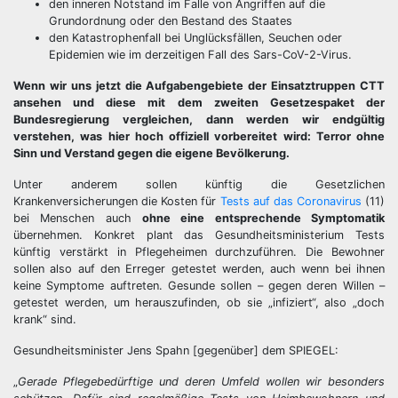
den inneren Notstand im Falle von Angriffen auf die
Grundordnung oder den Bestand des Staates
den Katastrophenfall bei Unglücksfällen, Seuchen oder
Epidemien wie im derzeitigen Fall des Sars-CoV-2-Virus.
Wenn wir uns jetzt die Aufgabengebiete der Einsatztruppen CTT
ansehen und diese mit dem zweiten Gesetzespaket der
Bundesregierung vergleichen, dann werden wir endgültig
verstehen, was hier hoch offiziell vorbereitet wird: Terror ohne
Sinn und Verstand gegen die eigene Bevölkerung.
Unter anderem sollen künftig die Gesetzlichen
Krankenversicherungen die Kosten für
Tests auf das Coronavirus
(11)
bei Menschen auch
ohne eine entsprechende Symptomatik
übernehmen. Konkret plant das Gesundheitsministerium Tests
künftig verstärkt in Pflegeheimen durchzuführen. Die Bewohner
sollen also auf den Erreger getestet werden, auch wenn bei ihnen
keine Symptome auftreten. Gesunde sollen – gegen deren Willen –
getestet werden, um herauszufinden, ob sie „infiziert“, also „doch
krank“ sind.
Gesundheitsminister Jens Spahn [gegenüber] dem SPIEGEL:
„
Gerade Pflegebedürftige und deren Umfeld wollen wir besonders