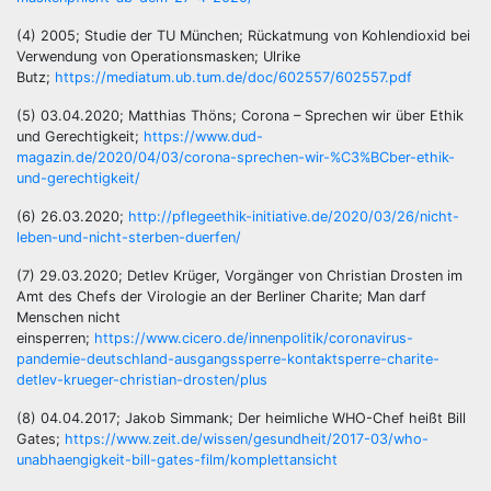
(4) 2005; Studie der TU München; Rückatmung von Kohlendioxid bei
Verwendung von Operationsmasken; Ulrike
Butz;
https://mediatum.ub.tum.de/doc/602557/602557.pdf
(5) 03.04.2020; Matthias Thöns; Corona – Sprechen wir über Ethik
und Gerechtigkeit;
https://www.dud-
magazin.de/2020/04/03/corona-sprechen-wir-%C3%BCber-ethik-
und-gerechtigkeit/
(6) 26.03.2020;
http://pflegeethik-initiative.de/2020/03/26/nicht-
leben-und-nicht-sterben-duerfen/
(7) 29.03.2020; Detlev Krüger, Vorgänger von Christian Drosten im
Amt des Chefs der Virologie an der Berliner Charite; Man darf
Menschen nicht
einsperren;
https://www.cicero.de/innenpolitik/coronavirus-
pandemie-deutschland-ausgangssperre-kontaktsperre-charite-
detlev-krueger-christian-drosten/plus
(8) 04.04.2017; Jakob Simmank; Der heimliche WHO-Chef heißt Bill
Gates;
https://www.zeit.de/wissen/gesundheit/2017-03/who-
unabhaengigkeit-bill-gates-film/komplettansicht