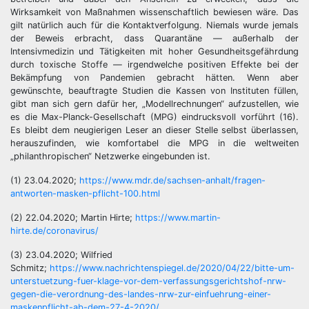
Wirksamkeit von Maßnahmen wissenschaftlich bewiesen wäre. Das
gilt natürlich auch für die Kontaktverfolgung. Niemals wurde jemals
der Beweis erbracht, dass Quarantäne — außerhalb der
Intensivmedizin und Tätigkeiten mit hoher Gesundheitsgefährdung
durch toxische Stoffe — irgendwelche positiven Effekte bei der
Bekämpfung von Pandemien gebracht hätten. Wenn aber
gewünschte, beauftragte Studien die Kassen von Instituten füllen,
gibt man sich gern dafür her, „Modellrechnungen“ aufzustellen, wie
es die Max-Planck-Gesellschaft (MPG) eindrucksvoll vorführt (16).
Es bleibt dem neugierigen Leser an dieser Stelle selbst überlassen,
herauszufinden, wie komfortabel die MPG in die weltweiten
„philanthropischen“ Netzwerke eingebunden ist.
(1) 23.04.2020;
https://www.mdr.de/sachsen-anhalt/fragen-
antworten-masken-pflicht-100.html
(2) 22.04.2020; Martin Hirte;
https://www.martin-
hirte.de/coronavirus/
(3) 23.04.2020; Wilfried
Schmitz;
https://www.nachrichtenspiegel.de/2020/04/22/bitte-um-
unterstuetzung-fuer-klage-vor-dem-verfassungsgerichtshof-nrw-
gegen-die-verordnung-des-landes-nrw-zur-einfuehrung-einer-
maskenpflicht-ab-dem-27-4-2020/