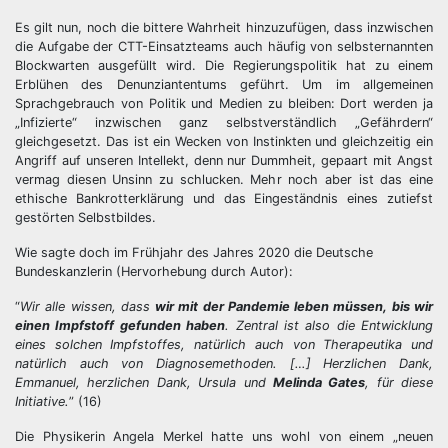
Es gilt nun, noch die bittere Wahrheit hinzuzufügen, dass inzwischen
die Aufgabe der CTT-Einsatzteams auch häufig von selbsternannten
Blockwarten ausgefüllt wird. Die Regierungspolitik hat zu einem
Erblühen des Denunziantentums geführt. Um im allgemeinen
Sprachgebrauch von Politik und Medien zu bleiben: Dort werden ja
„Infizierte“ inzwischen ganz selbstverständlich „Gefährdern“
gleichgesetzt. Das ist ein Wecken von Instinkten und gleichzeitig ein
Angriff auf unseren Intellekt, denn nur Dummheit, gepaart mit Angst
vermag diesen Unsinn zu schlucken. Mehr noch aber ist das eine
ethische Bankrotterklärung und das Eingeständnis eines zutiefst
gestörten Selbstbildes.
Wie sagte doch im Frühjahr des Jahres 2020 die Deutsche
Bundeskanzlerin (Hervorhebung durch Autor):
“
Wir alle wissen, dass
wir mit der Pandemie leben müssen, bis wir
einen Impfstoff gefunden haben
. Zentral ist also die Entwicklung
eines solchen Impfstoffes, natürlich auch von Therapeutika und
natürlich auch von Diagnosemethoden. […] Herzlichen Dank,
Emmanuel, herzlichen Dank, Ursula und
Melinda Gates
, für diese
Initiative.
” (16)
Die Physikerin Angela Merkel hatte uns wohl von einem „neuen