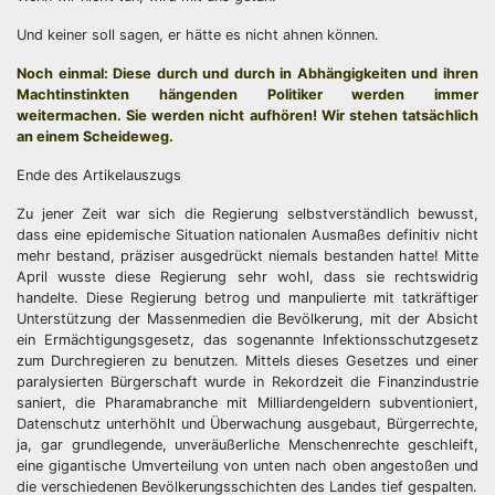
Und keiner soll sagen, er hätte es nicht ahnen können.
Noch einmal: Diese durch und durch in Abhängigkeiten und ihren
Machtinstinkten hängenden Politiker werden immer
weitermachen. Sie werden nicht aufhören! Wir stehen tatsächlich
an einem Scheideweg.
Ende des Artikelauszugs
Zu jener Zeit war sich die Regierung selbstverständlich bewusst,
dass eine epidemische Situation nationalen Ausmaßes definitiv nicht
mehr bestand, präziser ausgedrückt niemals bestanden hatte! Mitte
April wusste diese Regierung sehr wohl, dass sie rechtswidrig
handelte. Diese Regierung betrog und manpulierte mit tatkräftiger
Unterstützung der Massenmedien die Bevölkerung, mit der Absicht
ein Ermächtigungsgesetz, das sogenannte Infektionsschutzgesetz
zum Durchregieren zu benutzen. Mittels dieses Gesetzes und einer
paralysierten Bürgerschaft wurde in Rekordzeit die Finanzindustrie
saniert, die Pharamabranche mit Milliardengeldern subventioniert,
Datenschutz unterhöhlt und Überwachung ausgebaut, Bürgerrechte,
ja, gar grundlegende, unveräußerliche Menschenrechte geschleift,
eine gigantische Umverteilung von unten nach oben angestoßen und
die verschiedenen Bevölkerungsschichten des Landes tief gespalten.