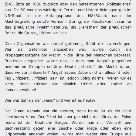
(SA), übte ab 1930 zugleich aber den parteiinternen „Polizeidienst“
aus. Die SS war das wichtigste Terror- und Unterdrückungsorgan im
NS-Staat. In der Anfangsphase des NS-Staats nach der
Machtergreifung setzte Hermann Göring, der Reichskommissar für
das preußische Innenministerium, als Dienstherr der preußischen
Polizei die SA als „Hilfspolizei“ ein.
Diese Organisation war darauf getrimmt, Gefährder zu verfolgen.
Wer als Gefährder anzusehen war, wurde durch die
Propagandaorgane der Macht in die Hirne der Menschen gepresst.
Praktisch umgesetzt wurde das, in dem man Ängste gegenüber
bestimmten Gruppen schürte. Heute „arbeitet“ die Macht daran,
dass wir vor „Infizierten“ Angst haben. Dabei sind wir allesamt jeden
Tag „infiziert“. „Infiziert“ sein, ist jedoch völlig normal. Wären wir es
nicht, dann stürben wir nämlich früher oder später an
Immunschwäche!
Wer war damals der „Feind“ und wer ist es heute?
Der Grund damals war ein anderer, denn heute ist es ein nicht
sichtbares Virus. Der Feind ist aber gar nicht das Virus, der Feind
heute ist der Deutsche Bürger. Würde man mit Vernunft und
Sachverstand gegen eine Seuche oder Plage oder eben eine
Grippewelle angehen wollen, würde man weder eine Truppe aus