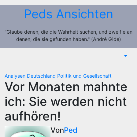
Zum
Peds Ansichten
Inhalt
springen
"Glaube denen, die die Wahrheit suchen, und zweifle an
denen, die sie gefunden haben." (André Gide)
Analysen
Deutschland
Politik und Gesellschaft
Vor Monaten mahnte
ich: Sie werden nicht
aufhören!
Von
Ped