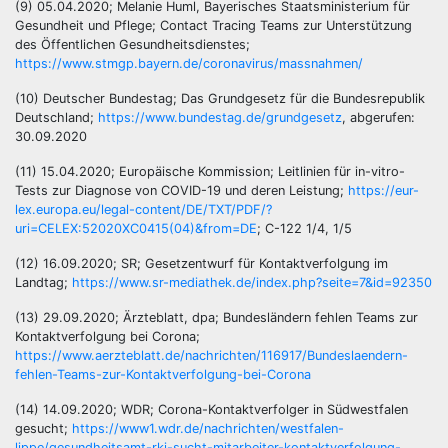
(9) 05.04.2020; Melanie Huml, Bayerisches Staatsministerium für
Gesundheit und Pflege; Contact Tracing Teams zur Unterstützung
des Öffentlichen Gesundheitsdienstes;
https://www.stmgp.bayern.de/coronavirus/massnahmen/
(10) Deutscher Bundestag; Das Grundgesetz für die Bundesrepublik
Deutschland;
https://www.bundestag.de/grundgesetz
, abgerufen:
30.09.2020
(11) 15.04.2020; Europäische Kommission; Leitlinien für in-vitro-
Tests zur Diagnose von COVID-19 und deren Leistung;
https://eur-
lex.europa.eu/legal-content/DE/TXT/PDF/?
uri=CELEX:52020XC0415(04)&from=DE
; C-122 1/4, 1/5
(12) 16.09.2020; SR; Gesetzentwurf für Kontaktverfolgung im
Landtag;
https://www.sr-mediathek.de/index.php?seite=7&id=92350
(13) 29.09.2020; Ärzteblatt, dpa; Bundesländern fehlen Teams zur
Kontaktverfolgung bei Corona;
https://www.aerzteblatt.de/nachrichten/116917/Bundeslaendern-
fehlen-Teams-zur-Kontaktverfolgung-bei-Corona
(14) 14.09.2020; WDR; Corona-Kontaktverfolger in Südwestfalen
gesucht;
https://www1.wdr.de/nachrichten/westfalen-
lippe/gesundheitsamt-rki-sucht-mitarbeiter-kontaktverfolgung-