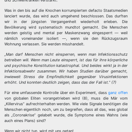
und Schwerkranken verstärkt.
Was in den bis auf die Knochen korrumpierten defacto Staatsmedien
lanciert wurde, das wird auch umgehend beschlossen. Das durften
wir in der jüngsten Vergangenheit wiederholt erleben. Die
Bevölkerung wird systematisch mundtot gemacht. Die Menschen
werden geistig und mental per Maskenzwang eingesperrt — weil
nämlich voneinander isoliert —, wenn sie den Rückzugsraum
Wohnung verlassen. Sie werden misshandelt.
„Man darf Menschen nicht einsperren, wenn man Infektionsschutz
betreiben will. Wenn man Leute einsperrt, ist das für ihre körperliche
und psychische Konstitution katastrophal. Und beides wirkt ja in der
Infektionsabwehr zusammen. Wir haben Studien darüber gemacht,
inwieweit Stress die Empfindlichkeit gegenüber Virusinfektionen
erhöht. Und konnten deutlich zeigen, dass das der Fall ist.” (7)
Für eine umfassende Kontrolle über ein Experiment, dass
ganz offen
von globalen Eliten vorangetrieben wird (8), muss die Mär vom
„Killervirus” aufrechterhalten werden. Wie viele Signale benötigen die
Menschen eigentlich noch, um zu begreifen, dass all das, was global
als „Coronakrise” gelabelt wurde, die Symptome eines Wahns (wie
auch eines Plans) sind?
Wenn wir nicht tun, wird mit uns getan!