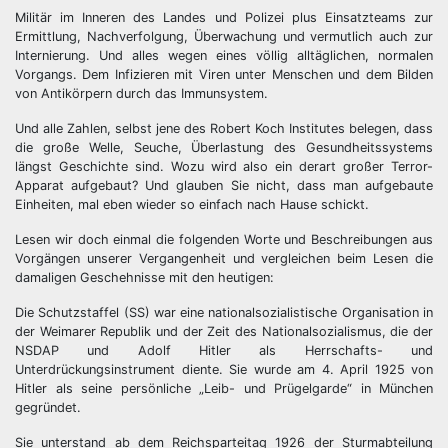
Militär im Inneren des Landes und Polizei plus Einsatzteams zur
Ermittlung, Nachverfolgung, Überwachung und vermutlich auch zur
Internierung. Und alles wegen eines völlig alltäglichen, normalen
Vorgangs. Dem Infizieren mit Viren unter Menschen und dem Bilden
von Antikörpern durch das Immunsystem.
Und alle Zahlen, selbst jene des Robert Koch Institutes belegen, dass
die große Welle, Seuche, Überlastung des Gesundheitssystems
längst Geschichte sind. Wozu wird also ein derart großer Terror-
Apparat aufgebaut? Und glauben Sie nicht, dass man aufgebaute
Einheiten, mal eben wieder so einfach nach Hause schickt.
Lesen wir doch einmal die folgenden Worte und Beschreibungen aus
Vorgängen unserer Vergangenheit und vergleichen beim Lesen die
damaligen Geschehnisse mit den heutigen:
Die Schutzstaffel (SS) war eine nationalsozialistische Organisation in
der Weimarer Republik und der Zeit des Nationalsozialismus, die der
NSDAP und Adolf Hitler als Herrschafts- und
Unterdrückungsinstrument diente. Sie wurde am 4. April 1925 von
Hitler als seine persönliche „Leib- und Prügelgarde“ in München
gegründet.
Sie unterstand ab dem Reichsparteitag 1926 der Sturmabteilung