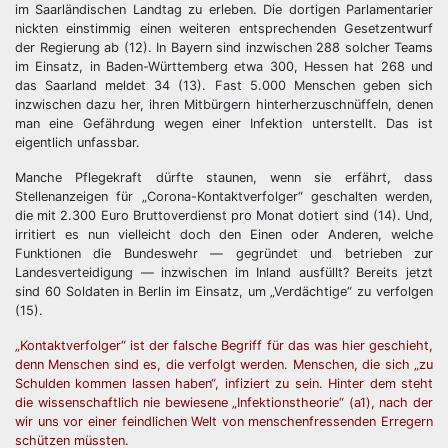
im Saarländischen Landtag zu erleben. Die dortigen Parlamentarier
nickten einstimmig einen weiteren entsprechenden Gesetzentwurf
der Regierung ab (12). In Bayern sind inzwischen 288 solcher Teams
im Einsatz, in Baden-Württemberg etwa 300, Hessen hat 268 und
das Saarland meldet 34 (13). Fast 5.000 Menschen geben sich
inzwischen dazu her, ihren Mitbürgern hinterherzuschnüffeln, denen
man eine Gefährdung wegen einer Infektion unterstellt. Das ist
eigentlich unfassbar.
Manche Pflegekraft dürfte staunen, wenn sie erfährt, dass
Stellenanzeigen für „Corona-Kontaktverfolger“ geschalten werden,
die mit 2.300 Euro Bruttoverdienst pro Monat dotiert sind (14). Und,
irritiert es nun vielleicht doch den Einen oder Anderen, welche
Funktionen die Bundeswehr — gegründet und betrieben zur
Landesverteidigung — inzwischen im Inland ausfüllt? Bereits jetzt
sind 60 Soldaten in Berlin im Einsatz, um „Verdächtige“ zu verfolgen
(15).
„Kontaktverfolger“ ist der falsche Begriff für das was hier geschieht,
denn Menschen sind es, die verfolgt werden. Menschen, die sich „zu
Schulden kommen lassen haben“, infiziert zu sein. Hinter dem steht
die wissenschaftlich nie bewiesene „Infektionstheorie“ (a1), nach der
wir uns vor einer feindlichen Welt von menschenfressenden Erregern
schützen müssten.