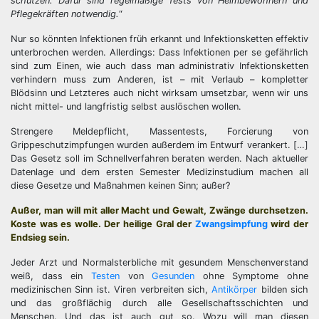
schützen. Dafür sind regelmäßige Tests von Heimbewohnern und
Pflegekräften notwendig.
“
Nur so könnten Infektionen früh erkannt und Infektionsketten effektiv
unterbrochen werden. Allerdings: Dass Infektionen per se gefährlich
sind zum Einen, wie auch dass man administrativ Infektionsketten
verhindern muss zum Anderen, ist – mit Verlaub – kompletter
Blödsinn und Letzteres auch nicht wirksam umsetzbar, wenn wir uns
nicht mittel- und langfristig selbst auslöschen wollen.
Strengere Meldepflicht, Massentests, Forcierung von
Grippeschutzimpfungen wurden außerdem im Entwurf verankert. […]
Das Gesetz soll im Schnellverfahren beraten werden. Nach aktueller
Datenlage und dem ersten Semester Medizinstudium machen all
diese Gesetze und Maßnahmen keinen Sinn; außer?
Außer, man will mit aller Macht und Gewalt, Zwänge durchsetzen.
Koste was es wolle. Der heilige Gral der
Zwangsimpfung
wird der
Endsieg sein.
Jeder Arzt und Normalsterbliche mit gesundem Menschenverstand
weiß, dass ein
Testen
von
Gesunden
ohne Symptome ohne
medizinischen Sinn ist. Viren verbreiten sich,
Antikörper
bilden sich
und das großflächig durch alle Gesellschaftsschichten und
Menschen. Und das ist auch gut so. Wozu will man diesen