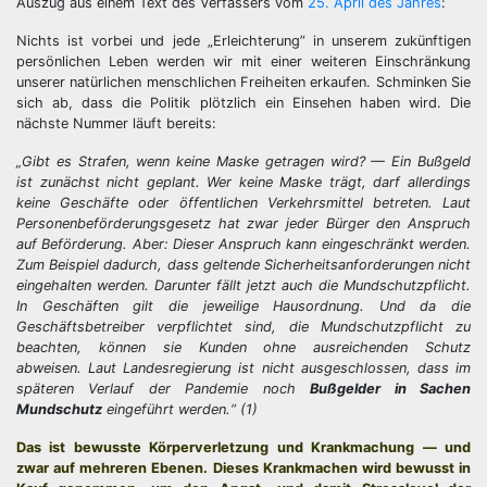
Auszug aus einem Text des Verfassers vom
25. April des Jahres
:
Nichts ist vorbei und jede „Erleichterung” in unserem zukünftigen
persönlichen Leben werden wir mit einer weiteren Einschränkung
unserer natürlichen menschlichen Freiheiten erkaufen. Schminken Sie
sich ab, dass die Politik plötzlich ein Einsehen haben wird. Die
nächste Nummer läuft bereits:
„Gibt es Strafen, wenn keine Maske getragen wird? —
Ein Bußgeld
ist zunächst nicht geplant. Wer keine Maske trägt, darf allerdings
keine Geschäfte oder öffentlichen Verkehrsmittel betreten. Laut
Personenbeförderungsgesetz hat zwar jeder Bürger den Anspruch
auf Beförderung. Aber: Dieser Anspruch kann eingeschränkt werden.
Zum Beispiel dadurch, dass geltende Sicherheitsanforderungen nicht
eingehalten werden. Darunter fällt jetzt auch die Mundschutzpflicht.
In Geschäften gilt die jeweilige Hausordnung. Und da die
Geschäftsbetreiber verpflichtet sind, die Mundschutzpflicht zu
beachten, können sie Kunden ohne ausreichenden Schutz
abweisen.
Laut Landesregierung ist nicht ausgeschlossen, dass im
späteren Verlauf der Pandemie noch
Bußgelder in Sachen
Mundschutz
eingeführt werden.“ (1)
Das ist bewusste Körperverletzung und Krankmachung — und
zwar auf mehreren Ebenen. Dieses Krankmachen wird bewusst in