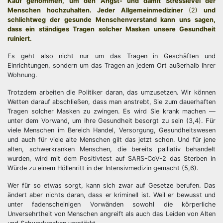
Kauf genommen, um den Angst- und damit Stresslevel der
Menschen hochzuhalten. Jeder Allgemeinmediziner
(2)
und
schlichtweg der gesunde Menschenverstand kann uns sagen,
dass ein ständiges Tragen solcher Masken unsere Gesundheit
ruiniert.
Es geht also nicht nur um das Tragen in Geschäften und
Einrichtungen, sondern um das Tragen an jedem Ort außerhalb Ihrer
Wohnung.
Trotzdem arbeiten die Politiker daran, das umzusetzen. Wir können
Wetten darauf abschließen, dass man anstrebt, Sie zum dauerhaften
Tragen solcher Masken zu zwingen. Es wird Sie krank machen —
unter dem Vorwand, um Ihre Gesundheit besorgt zu sein (3,4). Für
viele Menschen im Bereich Handel, Versorgung, Gesundheitswesen
und auch für viele alte Menschen gilt das jetzt schon. Und für jene
alten, schwerkranken Menschen, die bereits palliativ behandelt
wurden, wird mit dem Positivtest auf SARS-CoV-2 das Sterben in
Würde zu einem Höllenritt in der Intensivmedizin gemacht (5,6).
Wer für so etwas sorgt, kann sich zwar auf Gesetze berufen. Das
ändert aber nichts daran, dass er kriminell ist. Weil er bewusst und
unter fadenscheinigen Vorwänden sowohl die körperliche
Unversehrtheit von Menschen angreift als auch das Leiden von Alten