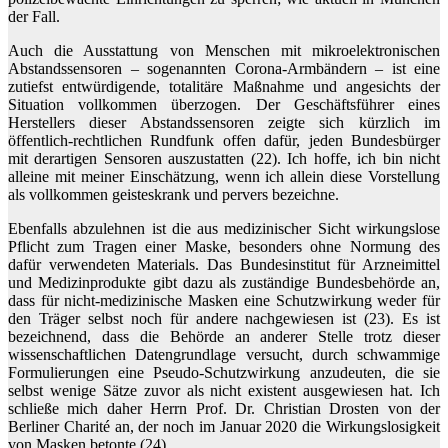
der Fall.
Auch die Ausstattung von Menschen mit mikroelektronischen
Abstandssensoren – sogenannten Corona-Armbändern – ist eine
zutiefst entwürdigende, totalitäre Maßnahme und angesichts der
Situation vollkommen überzogen. Der Geschäftsführer eines
Herstellers dieser Abstandssensoren zeigte sich kürzlich im
öffentlich-rechtlichen Rundfunk offen dafür, jeden Bundesbürger
mit derartigen Sensoren auszustatten (22). Ich hoffe, ich bin nicht
alleine mit meiner Einschätzung, wenn ich allein diese Vorstellung
als vollkommen geisteskrank und pervers bezeichne.
Ebenfalls abzulehnen ist die aus medizinischer Sicht wirkungslose
Pflicht zum Tragen einer Maske, besonders ohne Normung des
dafür verwendeten Materials. Das Bundesinstitut für Arzneimittel
und Medizinprodukte gibt dazu als zuständige Bundesbehörde an,
dass für nicht-medizinische Masken eine Schutzwirkung weder für
den Träger selbst noch für andere nachgewiesen ist (23). Es ist
bezeichnend, dass die Behörde an anderer Stelle trotz dieser
wissenschaftlichen Datengrundlage versucht, durch schwammige
Formulierungen eine Pseudo-Schutzwirkung anzudeuten, die sie
selbst wenige Sätze zuvor als nicht existent ausgewiesen hat. Ich
schließe mich daher Herrn Prof. Dr. Christian Drosten von der
Berliner Charité an, der noch im Januar 2020 die Wirkungslosigkeit
von Masken betonte (24).