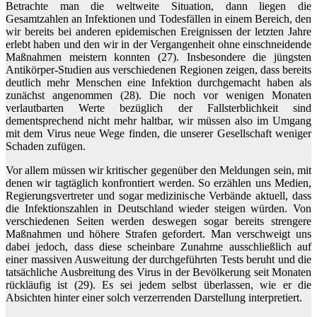
Betrachte man die weltweite Situation, dann liegen die
Gesamtzahlen an Infektionen und Todesfällen in einem Bereich, den
wir bereits bei anderen epidemischen Ereignissen der letzten Jahre
erlebt haben und den wir in der Vergangenheit ohne einschneidende
Maßnahmen meistern konnten (27). Insbesondere die jüngsten
Antikörper-Studien aus verschiedenen Regionen zeigen, dass bereits
deutlich mehr Menschen eine Infektion durchgemacht haben als
zunächst angenommen (28). Die noch vor wenigen Monaten
verlautbarten Werte bezüglich der Fallsterblichkeit sind
dementsprechend nicht mehr haltbar, wir müssen also im Umgang
mit dem Virus neue Wege finden, die unserer Gesellschaft weniger
Schaden zufügen.
Vor allem müssen wir kritischer gegenüber den Meldungen sein, mit
denen wir tagtäglich konfrontiert werden. So erzählen uns Medien,
Regierungsvertreter und sogar medizinische Verbände aktuell, dass
die Infektionszahlen in Deutschland wieder steigen würden. Von
verschiedenen Seiten werden deswegen sogar bereits strengere
Maßnahmen und höhere Strafen gefordert. Man verschweigt uns
dabei jedoch, dass diese scheinbare Zunahme ausschließlich auf
einer massiven Ausweitung der durchgeführten Tests beruht und die
tatsächliche Ausbreitung des Virus in der Bevölkerung seit Monaten
rückläufig ist (29). Es sei jedem selbst überlassen, wie er die
Absichten hinter einer solch verzerrenden Darstellung interpretiert.