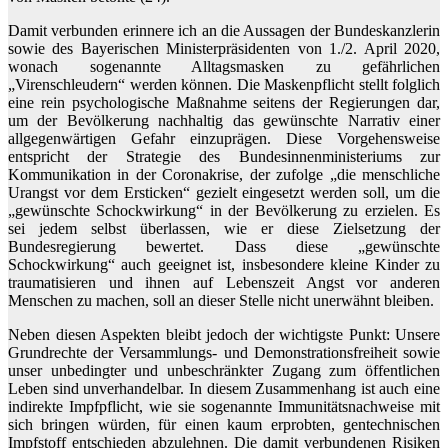
Damit verbunden erinnere ich an die Aussagen der Bundeskanzlerin
sowie des Bayerischen Ministerpräsidenten von 1./2. April 2020,
wonach sogenannte Alltagsmasken zu gefährlichen
„Virenschleudern“ werden können. Die Maskenpflicht stellt folglich
eine rein psychologische Maßnahme seitens der Regierungen dar,
um der Bevölkerung nachhaltig das gewünschte Narrativ einer
allgegenwärtigen Gefahr einzuprägen. Diese Vorgehensweise
entspricht der Strategie des Bundesinnenministeriums zur
Kommunikation in der Coronakrise, der zufolge „die menschliche
Urangst vor dem Ersticken“ gezielt eingesetzt werden soll, um die
„gewünschte Schockwirkung“ in der Bevölkerung zu erzielen. Es
sei jedem selbst überlassen, wie er diese Zielsetzung der
Bundesregierung bewertet. Dass diese „gewünschte
Schockwirkung“ auch geeignet ist, insbesondere kleine Kinder zu
traumatisieren und ihnen auf Lebenszeit Angst vor anderen
Menschen zu machen, soll an dieser Stelle nicht unerwähnt bleiben.
Neben diesen Aspekten bleibt jedoch der wichtigste Punkt: Unsere
Grundrechte der Versammlungs- und Demonstrationsfreiheit sowie
unser unbedingter und unbeschränkter Zugang zum öffentlichen
Leben sind unverhandelbar. In diesem Zusammenhang ist auch eine
indirekte Impfpflicht, wie sie sogenannte Immunitätsnachweise mit
sich bringen würden, für einen kaum erprobten, gentechnischen
Impfstoff entschieden abzulehnen. Die damit verbundenen Risiken