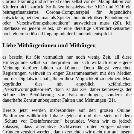
Corona-Framing und schreckt dabei selbst vor der Manipulation von
Kindern nicht zurück. So ließen beispielsweise ARD und ZDF ein
beitragsfinanziertes Corona-Computerspiel für Jugendliche
entwickeln, bei dem man als Spieler „hochinfektiösen Kleinkindern“
oder „Verschwörungstheoretikern“ ausweichen muss (20). Ich
überlasse es jedem selbst, ob eine derartige Öffentlichkeitsarbeit
noch einem seriösen Umgang mit der Pandemie entspricht.
Liebe Mitbürgerinnen und Mitbürger,
es besteht für Sie vermutlich nur noch wenig Zeit, all diese
Hintergründe selbst zu überprüfen und sich wirklich eine eigene
Meinung darüber bilden zu können. Denn längst versuchen
Regierungen weltweit in enger Zusammenarbeit mit den Medien
und der Digitalwirtschaft, Ihnen diese Möglichkeit zu nehmen. Man
begründet dies mit angeblich gefährlichen
„Verschwörungstheorien“, doch ist das Ziel dabei keineswegs der
Schutz der Bevölkerung vor Falschmeldungen, sondern die
dauerhafte Zensur unbequemer Fakten und Meinungen (21).
Bereits jetzt werden insbesondere auf den großen Online-
Plattformen willkürlich Inhalte gelöscht und dies stets mit dem
„Schutz vor Desinformation“ begründet. Wenn wir es jedoch
zulassen, dass alternative Sichtweisen unter vorgeschobenen
Gründen zensiert werden, dann verzichten wir nicht nur auf unsere