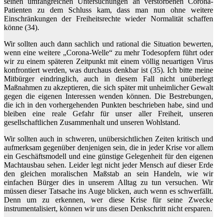
seinen umfangreichen Untersuchungen an verstorbenen Corona-
Patienten zu dem Schluss kam, dass man nun ohne weitere
Einschränkungen der Freiheitsrechte wieder Normalität schaffen
könne (34).
Wir sollten auch dann sachlich und rational die Situation bewerten,
wenn eine weitere „Corona-Welle“ zu mehr Todesopfern führt oder
wir zu einem späteren Zeitpunkt mit einem völlig neuartigen Virus
konfrontiert werden, was durchaus denkbar ist (35). Ich bitte meine
Mitbürger eindringlich, auch in diesem Fall nicht unüberlegt
Maßnahmen zu akzeptieren, die sich später mit unheimlicher Gewalt
gegen die eigenen Interessen wenden können. Die Bestrebungen,
die ich in den vorhergehenden Punkten beschrieben habe, sind und
bleiben eine reale Gefahr für unser aller Freiheit, unseren
gesellschaftlichen Zusammenhalt und unseren Wohlstand.
Wir sollten auch in schweren, unübersichtlichen Zeiten kritisch und
aufmerksam gegenüber denjenigen sein, die in jeder Krise vor allem
ein Geschäftsmodell und eine günstige Gelegenheit für den eigenen
Machtausbau sehen. Leider legt nicht jeder Mensch auf dieser Erde
den gleichen moralischen Maßstab an sein Handeln, wie wir
einfachen Bürger dies in unserem Alltag zu tun versuchen. Wir
müssen dieser Tatsache ins Auge blicken, auch wenn es schwerfällt.
Denn um zu erkennen, wer diese Krise für seine Zwecke
instrumentalisiert, können wir uns diesen Denkschritt nicht ersparen.