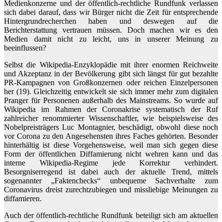
Medienkonzerne und der öffentlich-rechtliche Rundfunk verlassen
sich dabei darauf, dass wir Bürger nicht die Zeit für entsprechende
Hintergrundrecherchen haben und deswegen auf die
Berichterstattung vertrauen müssen. Doch machen wir es den
Medien damit nicht zu leicht, uns in unserer Meinung zu
beeinflussen?
Selbst die Wikipedia-Enzyklopädie mit ihrer enormen Reichweite
und Akzeptanz in der Bevölkerung gibt sich längst für gut bezahlte
PR-Kampagnen von Großkonzernen oder reichen Einzelpersonen
her (19). Gleichzeitig entwickelt sie sich immer mehr zum digitalen
Pranger für Personenen außerhalb des Mainstreams. So wurde auf
Wikipedia im Rahmen der Coronakrise systematisch der Ruf
zahlreicher renommierter Wissenschaftler, wie beispielsweise des
Nobelpreisträgers Luc Montagnier, beschädigt, obwohl diese noch
vor Corona zu den Angesehensten ihres Faches gehörten. Besonder
hinterhältig ist diese Vorgehensweise, weil man sich gegen diese
Form der öffentlichen Diffamierung nicht wehren kann und das
interne Wikipedia-Regime jede Korrektur verhindert.
Besorgniserregend ist dabei auch der aktuelle Trend, mittels
sogenannter „Faktenchecks“ unbequeme Sachverhalte zum
Coronavirus dreist zurechtzubiegen und missliebige Meinungen zu
diffamieren.
Auch der öffentlich-rechtliche Rundfunk beteiligt sich am aktuellen