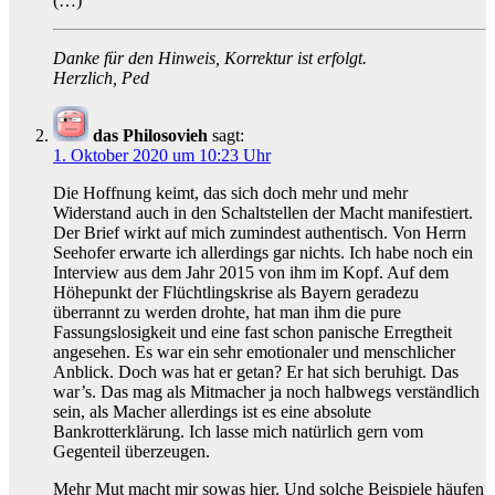
(…)“
Danke für den Hinweis, Korrektur ist erfolgt.
Herzlich, Ped
das Philosovieh
sagt:
1. Oktober 2020 um 10:23 Uhr
Die Hoffnung keimt, das sich doch mehr und mehr
Widerstand auch in den Schaltstellen der Macht manifestiert.
Der Brief wirkt auf mich zumindest authentisch. Von Herrn
Seehofer erwarte ich allerdings gar nichts. Ich habe noch ein
Interview aus dem Jahr 2015 von ihm im Kopf. Auf dem
Höhepunkt der Flüchtlingskrise als Bayern geradezu
überrannt zu werden drohte, hat man ihm die pure
Fassungslosigkeit und eine fast schon panische Erregtheit
angesehen. Es war ein sehr emotionaler und menschlicher
Anblick. Doch was hat er getan? Er hat sich beruhigt. Das
war’s. Das mag als Mitmacher ja noch halbwegs verständlich
sein, als Macher allerdings ist es eine absolute
Bankrotterklärung. Ich lasse mich natürlich gern vom
Gegenteil überzeugen.
Mehr Mut macht mir sowas hier. Und solche Beispiele häufen