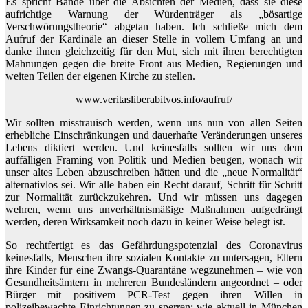
Es spricht Bände über die Absichten der Medien, dass sie diese
aufrichtige Warnung der Würdenträger als „bösartige
Verschwörungstheorie“ abgetan haben. Ich schließe mich dem
Aufruf der Kardinäle an dieser Stelle in vollem Umfang an und
danke ihnen gleichzeitig für den Mut, sich mit ihren berechtigten
Mahnungen gegen die breite Front aus Medien, Regierungen und
weiten Teilen der eigenen Kirche zu stellen.
www.veritasliberabitvos.info/aufruf/
Wir sollten misstrauisch werden, wenn uns nun von allen Seiten
erhebliche Einschränkungen und dauerhafte Veränderungen unseres
Lebens diktiert werden. Und keinesfalls sollten wir uns dem
auffälligen Framing von Politik und Medien beugen, wonach wir
unser altes Leben abzuschreiben hätten und die „neue Normalität“
alternativlos sei. Wir alle haben ein Recht darauf, Schritt für Schritt
zur Normalität zurückzukehren. Und wir müssen uns dagegen
wehren, wenn uns unverhältnismäßige Maßnahmen aufgedrängt
werden, deren Wirksamkeit noch dazu in keiner Weise belegt ist.
So rechtfertigt es das Gefährdungspotenzial des Coronavirus
keinesfalls, Menschen ihre sozialen Kontakte zu untersagen, Eltern
ihre Kinder für eine Zwangs-Quarantäne wegzunehmen – wie von
Gesundheitsämtern in mehreren Bundesländern angeordnet – oder
Bürger mit positivem PCR-Test gegen ihren Willen in
polizeibewachte Einrichtungen zu sperren; wie aktuell in München