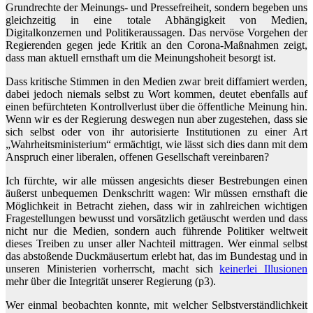
Grundrechte der Meinungs- und Pressefreiheit, sondern begeben uns
gleichzeitig in eine totale Abhängigkeit von Medien,
Digitalkonzernen und Politikeraussagen. Das nervöse Vorgehen der
Regierenden gegen jede Kritik an den Corona-Maßnahmen zeigt,
dass man aktuell ernsthaft um die Meinungshoheit besorgt ist.
Dass kritische Stimmen in den Medien zwar breit diffamiert werden,
dabei jedoch niemals selbst zu Wort kommen, deutet ebenfalls auf
einen befürchteten Kontrollverlust über die öffentliche Meinung hin.
Wenn wir es der Regierung deswegen nun aber zugestehen, dass sie
sich selbst oder von ihr autorisierte Institutionen zu einer Art
„Wahrheitsministerium“ ermächtigt, wie lässt sich dies dann mit dem
Anspruch einer liberalen, offenen Gesellschaft vereinbaren?
Ich fürchte, wir alle müssen angesichts dieser Bestrebungen einen
äußerst unbequemen Denkschritt wagen: Wir müssen ernsthaft die
Möglichkeit in Betracht ziehen, dass wir in zahlreichen wichtigen
Fragestellungen bewusst und vorsätzlich getäuscht werden und dass
nicht nur die Medien, sondern auch führende Politiker weltweit
dieses Treiben zu unser aller Nachteil mittragen. Wer einmal selbst
das abstoßende Duckmäusertum erlebt hat, das im Bundestag und in
unseren Ministerien vorherrscht, macht sich
keinerlei Illusionen
mehr über die Integrität unserer Regierung (p3).
Wer einmal beobachten konnte, mit welcher Selbstverständlichkeit