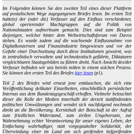
Im Folgenden können Sie den zweiten Teil eines dieser Plattform
auf postalischem Wege zugegangenen Briefes lesen. Im ersten Teil
hatte(n) der (oder die) Verfasser auf den Einfluss verschiedener,
global operierender Machtgruppen auf die Politik von
Nationalstaaten aufmerksam gemacht. Dies sind zum Beispiel
diejenigen, welcher hinter dem Weltwirtschaftsforum von Davos
stehen. Es wurde zudem auf die wachsende Einflussnahme von
Digitalkonzernen und Finanzindustrie hingewiesen und vor der
Gefahr einer Durchsetzung durch diese Institutionen gewarnt, was
in zentralistisch verwaltete und technokratisch geführte, Diktaturen
vergleichbaren Staatsgebilden zu führen droht. Nach Ansicht des/der
Verfasser befinden wir uns bereits mitten in einem solchen Prozess.
Sie können den ersten Teil des Briefes
hier lesen
(p1).
Teil 2 des Briefes wird erneut jene enttäuschen, die sich eine
Veröffentlichung delikater Einzelheiten, einschließlich persönlicher
Internas aus dem Bundestagsgeschäft erhoffen. Vielmehr beleuchtet
dieser die Rolle der Medien innerhalb der derzeit stattfindenden
politischen Umwälzungen und wendet sich nachfolgend nochmals
direkt an die Bevölkerung. Kerninhalt der Botschaft ist der Aufruf
zum friedlichen Widerstand, zum zivilen Ungehorsam, zur
Wahrnehmung echter Verantwortung für unser eigenes Leben, der
Entfachung wahrhaftiger, statt vorgegaukelter Solidarität, der
Überwindung einer im Land um sich greifenden tiefgreifenden