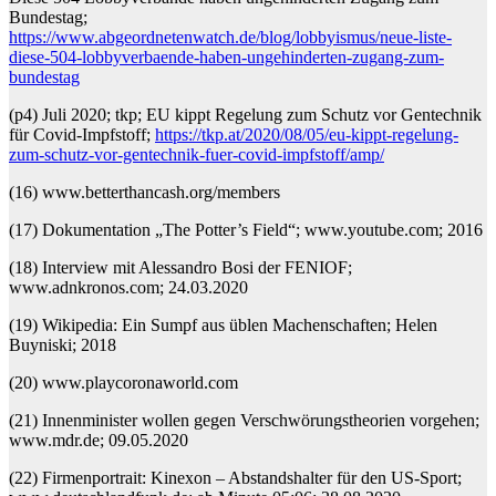
Bundestag;
https://www.abgeordnetenwatch.de/blog/lobbyismus/neue-liste-
diese-504-lobbyverbaende-haben-ungehinderten-zugang-zum-
bundestag
(p4) Juli 2020; tkp; EU kippt Regelung zum Schutz vor Gentechnik
für Covid-Impfstoff;
https://tkp.at/2020/08/05/eu-kippt-regelung-
zum-schutz-vor-gentechnik-fuer-covid-impfstoff/amp/
(16) www.betterthancash.org/members
(17) Dokumentation „The Potter’s Field“; www.youtube.com; 2016
(18) Interview mit Alessandro Bosi der FENIOF;
www.adnkronos.com; 24.03.2020
(19) Wikipedia: Ein Sumpf aus üblen Machenschaften; Helen
Buyniski; 2018
(20) www.playcoronaworld.com
(21) Innenminister wollen gegen Verschwörungstheorien vorgehen;
www.mdr.de; 09.05.2020
(22) Firmenportrait: Kinexon – Abstandshalter für den US-Sport;