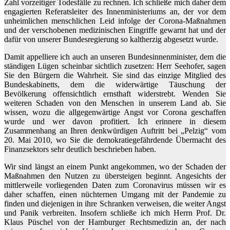
Zahl vorzeitiger Todesfälle zu rechnen. Ich schließe mich daher dem
engagierten Referatsleiter des Innenministeriums an, der vor dem
unheimlichen menschlichen Leid infolge der Corona-Maßnahmen
und der verschobenen medizinischen Eingriffe gewarnt hat und der
dafür von unserer Bundesregierung so kaltherzig abgesetzt wurde.
Damit appelliere ich auch an unseren Bundesinnenminister, dem die
ständigen Lügen scheinbar sichtlich zusetzen: Herr Seehofer, sagen
Sie den Bürgern die Wahrheit. Sie sind das einzige Mitglied des
Bundeskabinetts, dem die widerwärtige Täuschung der
Bevölkerung offensichtlich ernsthaft widerstrebt. Wenden Sie
weiteren Schaden von den Menschen in unserem Land ab. Sie
wissen, wozu die allgegenwärtige Angst vor Corona geschaffen
wurde und wer davon profitiert. Ich erinnere in diesem
Zusammenhang an Ihren denkwürdigen Auftritt bei „Pelzig“ vom
20. Mai 2010, wo Sie die demokratiegefährdende Übermacht des
Finanzsektors sehr deutlich beschrieben haben.
Wir sind längst an einem Punkt angekommen, wo der Schaden der
Maßnahmen den Nutzen zu übersteigen beginnt. Angesichts der
mittlerweile vorliegenden Daten zum Coronavirus müssen wir es
daher schaffen, einen nüchternen Umgang mit der Pandemie zu
finden und diejenigen in ihre Schranken verweisen, die weiter Angst
und Panik verbreiten. Insofern schließe ich mich Herrn Prof. Dr.
Klaus Püschel von der Hamburger Rechtsmedizin an, der nach