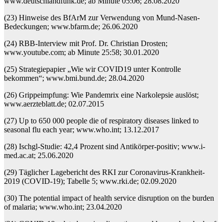
www.deutschlandfunk.de; ab Minute 05:06; 28.08.2020
(23) Hinweise des BfArM zur Verwendung von Mund-Nasen-
Bedeckungen; www.bfarm.de; 26.06.2020
(24) RBB-Interview mit Prof. Dr. Christian Drosten;
www.youtube.com; ab Minute 25:58; 30.01.2020
(25) Strategiepapier „Wie wir COVID19 unter Kontrolle
bekommen“; www.bmi.bund.de; 28.04.2020
(26) Grippeimpfung: Wie Pandemrix eine Narkolepsie auslöst;
www.aerzteblatt.de; 02.07.2015
(27) Up to 650 000 people die of respiratory diseases linked to
seasonal flu each year; www.who.int; 13.12.2017
(28) Ischgl-Studie: 42,4 Prozent sind Antikörper-positiv; www.i-
med.ac.at; 25.06.2020
(29) Täglicher Lagebericht des RKI zur Coronavirus-Krankheit-
2019 (COVID-19); Tabelle 5; www.rki.de; 02.09.2020
(30) The potential impact of health service disruption on the burden
of malaria; www.who.int; 23.04.2020