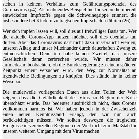
stehen in keinem Verhältnis zum Gefährdungspotenzial des
Coronavirus (p4). Als mahnendes Beispiel hierfür sei an die übereilt
entwickelten Impfstoffe gegen die Schweinegrippe erinnert, die
insbesondere bei Kindern zu tragischen Impfschäden führten (26).
Wer sich impfen lassen will, soll dies auf freiwilliger Basis tun. Wer
die aktuelle Corona-App nutzen möchte, soll dies ebenfalls tun
dürfen. Aber das Coronavirus darf nicht dazu missbraucht werden,
unseren Alltag und unser Miteinander durch dauerhaften Zwang zu
entmenschlichen. Denn ich habe keinen Zweifel, dass unsere
Gesellschaft daran zerbrechen würde. Wir müssen daher
aufmerksam beobachten, ob die Bundesregierung zu einem späteren
Zeitpunkt erneut versuchen wird, den Weg zur Normalität an
irgendwelche Bedingungen zu knüpfen. Dies stünde ihr in keiner
Weise zu.
Die mittlerweile vorliegenden Daten aus allen Teilen der Welt
zeigen, dass die Gefährlichkeit des Virus zu Beginn der Krise
überschätzt wurde. Das bedeutet ausdrücklich nicht, dass Corona
vollkommen harmlos ist. Wir haben jedoch in der Zwischenzeit
einen neuen Kenntnisstand erlangt, den wir nun auch
berücksichtigen müssen. Wir sollten deswegen die tragischen
Ereignisse in vereinzelten Regionen der Welt nicht zum Maßstab für
unseren weiteren Umgang mit dem Virus machen.