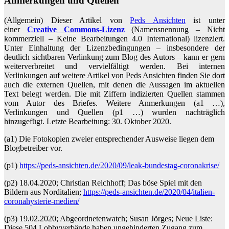
Anmerkungen und Quellen
(Allgemein) Dieser Artikel von
Peds Ansichten
ist unter
einer
Creative Commons-Lizenz
(Namensnennung – Nicht
kommerziell – Keine Bearbeitungen 4.0 International) lizenziert.
Unter Einhaltung der Lizenzbedingungen – insbesondere der
deutlich sichtbaren Verlinkung zum Blog des Autors – kann er gern
weiterverbreitet und vervielfältigt werden. Bei internen
Verlinkungen auf weitere Artikel von Peds Ansichten finden Sie dort
auch die externen Quellen, mit denen die Aussagen im aktuellen
Text belegt werden. Die mit Ziffern indizierten Quellen stammen
vom Autor des Briefes. Weitere Anmerkungen (a1 …),
Verlinkungen und Quellen (p1 …) wurden nachträglich
hinzugefügt. Letzte Bearbeitung: 30. Oktober 2020.
(a1) Die Fotokopien zweier entsprechender Ausweise liegen dem
Blogbetreiber vor.
(p1)
https://peds-ansichten.de/2020/09/leak-bundestag-coronakrise/
(p2) 18.04.2020; Christian Reichhoff; Das böse Spiel mit den
Bildern aus Norditalien;
https://peds-ansichten.de/2020/04/italien-
coronahysterie-medien/
(p3) 19.02.2020; Abgeordnetenwatch; Susan Jörges; Neue Liste:
Diese 504 Lobbyverbände haben ungehinderten Zugang zum