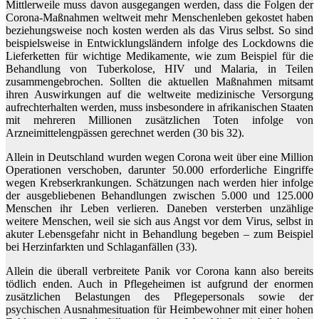
Mittlerweile muss davon ausgegangen werden, dass die Folgen der
Corona-Maßnahmen weltweit mehr Menschenleben gekostet haben
beziehungsweise noch kosten werden als das Virus selbst. So sind
beispielsweise in Entwicklungsländern infolge des Lockdowns die
Lieferketten für wichtige Medikamente, wie zum Beispiel für die
Behandlung von Tuberkolose, HIV und Malaria, in Teilen
zusammengebrochen. Sollten die aktuellen Maßnahmen mitsamt
ihren Auswirkungen auf die weltweite medizinische Versorgung
aufrechterhalten werden, muss insbesondere in afrikanischen Staaten
mit mehreren Millionen zusätzlichen Toten infolge von
Arzneimittelengpässen gerechnet werden (30 bis 32).
Allein in Deutschland wurden wegen Corona weit über eine Million
Operationen verschoben, darunter 50.000 erforderliche Eingriffe
wegen Krebserkrankungen. Schätzungen nach werden hier infolge
der ausgebliebenen Behandlungen zwischen 5.000 und 125.000
Menschen ihr Leben verlieren. Daneben versterben unzählige
weitere Menschen, weil sie sich aus Angst vor dem Virus, selbst in
akuter Lebensgefahr nicht in Behandlung begeben – zum Beispiel
bei Herzinfarkten und Schlaganfällen (33).
Allein die überall verbreitete Panik vor Corona kann also bereits
tödlich enden. Auch in Pflegeheimen ist aufgrund der enormen
zusätzlichen Belastungen des Pflegepersonals sowie der
psychischen Ausnahmesituation für Heimbewohner mit einer hohen