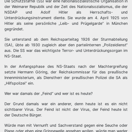
Die Schutzstaffel (SS) war eine nationalsozialistische Organisation in
der Weimarer Republik und der Zeit des Nationalsozialismus, die der
NSDAP und Adolf Hitler als Herrschafts- und
Unterdrückungsinstrument diente. Sie wurde am 4. April 1925 von
Hitler als seine persönliche „Leib- und Prügelgarde“ in München
gegründet.
Sie unterstand ab dem Reichsparteitag 1926 der Sturmabteilung
(SA), übte ab 1930 zugleich aber den parteiinternen „Polizeidienst“
aus. Die SS war das wichtigste Terror- und Unterdrückungsorgan im
NS-Staat.
In der Anfangsphase des NS-Staats nach der Machtergreifung
setzte Hermann Göring, der Reichskommissar für das preußische
Innenministerium, als Dienstherr der preußischen Polizei die SA als
„Hilfspolizei“ ein.
Wer war damals der „Feind“ und wer ist es heute?
Der Grund damals war ein anderer, denn heute ist es ein nicht
sichtbarer Virus. Der Feind ist nicht der Virus, der Feind heute ist
der Deutsche Bürger.
Würde man mit Vernunft und Sachverstand gegen eine Seuche oder
Plage oder eben eine Grippewelle angehen wollen, würde man weder