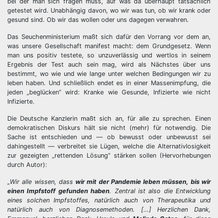
bei der man sich fragen muss, auf was da überhaupt tatsächlich
getestet wird. Unabhängig davon, wo wir was tun, ob wir krank oder
gesund sind. Ob wir das wollen oder uns dagegen verwahren.
Das Seuchenministerium maßt sich dafür den Vorrang vor dem an,
was unsere Gesellschaft manifest macht: dem Grundgesetz. Wenn
man uns positiv testete, so unzuverlässig und wertlos in seinem
Ergebnis der Test auch sein mag, wird als Nächstes über uns
bestimmt, wo wie und wie lange unter welchen Bedingungen wir zu
leben haben. Und schließlich endet es in einer Massenimpfung, die
jeden „beglücken” wird: Kranke wie Gesunde, Infizierte wie nicht
Infizierte.
Die Deutsche Kanzlerin maßt sich an, für alle zu sprechen. Einen
demokratischen Diskurs hält sie nicht (mehr) für notwendig. Die
Sache ist entschieden und — ob bewusst oder unbewusst sei
dahingestellt — verbreitet sie Lügen, welche die Alternativlosigkeit
zur gezeigten „rettenden Lösung” stärken sollen (Hervorhebungen
durch Autor):
„
Wir alle wissen, dass
wir mit der Pandemie leben müssen, bis wir
einen Impfstoff gefunden haben
. Zentral ist also die Entwicklung
eines solchen Impfstoffes, natürlich auch von Therapeutika und
natürlich auch von Diagnosemethoden. […] Herzlichen Dank,