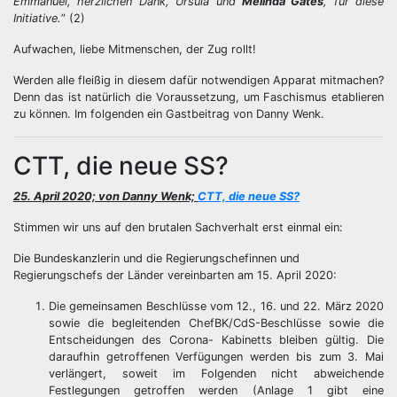
Emmanuel, herzlichen Dank, Ursula und
Melinda Gates
, für diese
Initiative.
” (2)
Aufwachen, liebe Mitmenschen, der Zug rollt!
Werden alle fleißig in diesem dafür notwendigen Apparat mitmachen?
Denn das ist natürlich die Voraussetzung, um Faschismus etablieren
zu können. Im folgenden ein Gastbeitrag von Danny Wenk.
CTT, die neue SS?
25. April 2020; von Danny Wenk;
CTT, die neue SS?
Stimmen wir uns auf den brutalen Sachverhalt erst einmal ein:
Die Bundeskanzlerin und die Regierungschefinnen und
Regierungschefs der Länder vereinbarten am 15. April 2020:
Die gemeinsamen Beschlüsse vom 12., 16. und 22. März 2020
sowie die begleitenden ChefBK/CdS-Beschlüsse sowie die
Entscheidungen des Corona- Kabinetts bleiben gültig. Die
daraufhin getroffenen Verfügungen werden bis zum 3. Mai
verlängert, soweit im Folgenden nicht abweichende
Festlegungen getroffen werden (Anlage 1 gibt eine