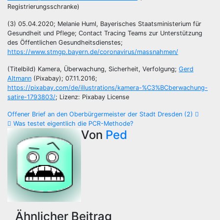
Registrierungsschranke)
(3) 05.04.2020; Melanie Huml, Bayerisches Staatsministerium für
Gesundheit und Pflege; Contact Tracing Teams zur Unterstützung
des Öffentlichen Gesundheitsdienstes;
https://www.stmgp.bayern.de/coronavirus/massnahmen/
(Titelbild) Kamera, Überwachung, Sicherheit, Verfolgung;
Gerd
Altmann
(Pixabay); 07.11.2016;
https://pixabay.com/de/illustrations/kamera-%C3%BCberwachung-
satire-1793803/
; Lizenz: Pixabay License
Beitragsnavigation
Offener Brief an den Oberbürgermeister der Stadt Dresden (2)
Was testet eigentlich die PCR-Methode?
Von
Ped
Ähnlicher Beitrag