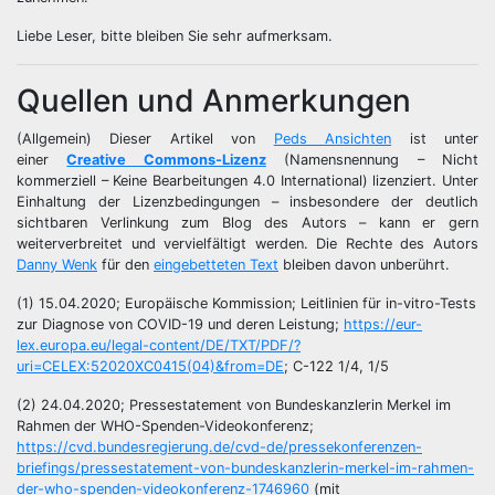
Liebe Leser, bitte bleiben Sie sehr aufmerksam.
Quellen und Anmerkungen
(Allgemein) Dieser Artikel von
Peds Ansichten
ist unter
einer
Creative Commons-Lizenz
(Namensnennung – Nicht
kommerziell – Keine Bearbeitungen 4.0 International) lizenziert. Unter
Einhaltung der Lizenzbedingungen – insbesondere der deutlich
sichtbaren Verlinkung zum Blog des Autors – kann er gern
weiterverbreitet und vervielfältigt werden. Die Rechte des Autors
Danny Wenk
für den
eingebetteten Text
bleiben davon unberührt.
(1) 15.04.2020; Europäische Kommission; Leitlinien für in-vitro-Tests
zur Diagnose von COVID-19 und deren Leistung;
https://eur-
lex.europa.eu/legal-content/DE/TXT/PDF/?
uri=CELEX:52020XC0415(04)&from=DE
; C-122 1/4, 1/5
(2) 24.04.2020; Pressestatement von Bundeskanzlerin Merkel im
Rahmen der WHO-Spenden-Videokonferenz;
https://cvd.bundesregierung.de/cvd-de/pressekonferenzen-
briefings/pressestatement-von-bundeskanzlerin-merkel-im-rahmen-
der-who-spenden-videokonferenz-1746960
(mit