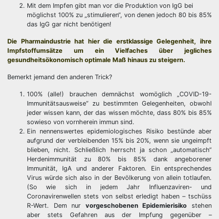
Mit dem Impfen gibt man vor die Produktion von IgG bei
möglichst 100% zu „stimulieren“, von denen jedoch 80 bis 85%
das IgG gar nicht benötigen!
Die Pharmaindustrie hat hier die erstklassige Gelegenheit, ihre
Impfstoffumsätze um ein Vielfaches über jegliches
gesundheitsökonomisch optimale Maß hinaus zu steigern.
Bemerkt jemand den anderen Trick?
100% (alle!) brauchen demnächst womöglich „COVID-19-
Immunitätsausweise“ zu bestimmten Gelegenheiten, obwohl
jeder wissen kann, der das wissen möchte, dass 80% bis 85%
sowieso von vornherein immun sind.
Ein nennenswertes epidemiologisches Risiko bestünde aber
aufgrund der verbleibenden 15% bis 20%, wenn sie ungeimpft
blieben, nicht. Schließlich herrscht ja schon „automatisch“
Herdenimmunität zu 80% bis 85% dank angeborener
Immunität, IgA und anderer Faktoren. Ein entsprechendes
Virus würde sich also in der Bevölkerung von allein totlaufen.
(So wie sich in jedem Jahr Influenzaviren- und
Coronavirenwellen stets von selbst erledigt haben – tschüss
R-Wert. Dem nur
vorgeschobenen Epidemierisiko
stehen
aber stets Gefahren aus der Impfung gegenüber –