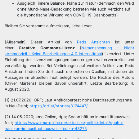
Ausgleich, innere Balance, Nähe zur Natur (demnach den Wald
ohne Mund-Nase-Bedeckung betreten wie auch Verzicht auf
die hypnotische Wirkung von COVID-19-Dashboards)
Bleiben Sie verdammt aufmerksam, liebe Leser …
(Allgemein) Dieser Artikel von
Peds Ansichten
ist unter
einer
Creative Commons-Lizenz
(
Namensnennung – Nicht
kommerziell – Keine Bearbeitungen 4.0 International
) lizenziert. Unter
Einhaltung der Lizenzbedingungen kann er gern weiterverbreitet und
vervielfältigt werden. Bei Verlinkungen auf weitere Artikel von Peds
Ansichten finden Sie dort auch die externen Quellen, mit denen die
Aussagen im aktuellen Text belegt werden. Die Rechte des Autors
(Oliver Märtens) bleiben davon unberührt. Letzte Bearbeitung: 4.
August 2020.
(1) 21.07.2020; ORF; Laut Antikörpertest hohe Durchseuchungsrate
in Neu Delhi;
https://orf.at/stories/3174447/
(2) 14.05.2020; kma Online, dpa; Spahn hält an Immunitätsausweis
fest;
https://www.kma-online.de/aktuelles/politik/detail/spahn-
haelt-an-immunitaetsausweis-fest-a-43275