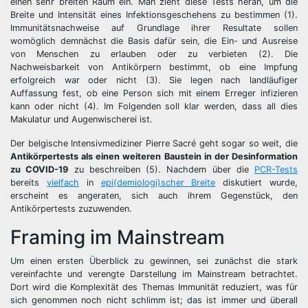
einen sehr breiten Raum ein. Man zieht diese Tests heran, um die
Breite und Intensität eines Infektionsgeschehens zu bestimmen (1).
Immunitätsnachweise auf Grundlage ihrer Resultate sollen
womöglich demnächst die Basis dafür sein, die Ein- und Ausreise
von Menschen zu erlauben oder zu verbieten (2). Die
Nachweisbarkeit von Antikörpern bestimmt, ob eine Impfung
erfolgreich war oder nicht (3). Sie legen nach landläufiger
Auffassung fest, ob eine Person sich mit einem Erreger infizieren
kann oder nicht (4). Im Folgenden soll klar werden, dass all dies
Makulatur und Augenwischerei ist.
Der belgische Intensivmediziner Pierre Sacré geht sogar so weit, die
Antikörpertests als einen weiteren Baustein in der Desinformation
zu COVID-19
zu beschreiben (5). Nachdem über die
PCR-Tests
bereits
vielfach
in
epi(demiologi)scher Breite
diskutiert wurde,
erscheint es angeraten, sich auch ihrem Gegenstück, den
Antikörpertests zuzuwenden.
Framing im Mainstream
Um einen ersten Überblick zu gewinnen, sei zunächst die stark
vereinfachte und verengte Darstellung im Mainstream betrachtet.
Dort wird die Komplexität des Themas Immunität reduziert, was für
sich genommen noch nicht schlimm ist; das ist immer und überall