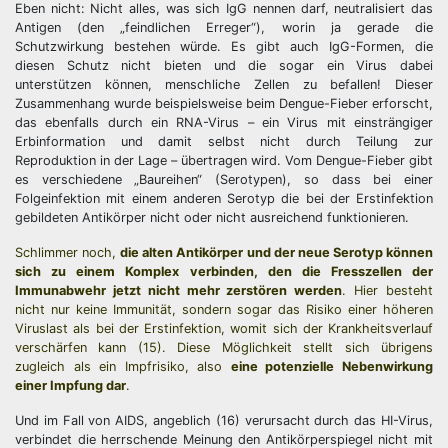
Eben nicht: Nicht alles, was sich IgG nennen darf, neutralisiert das
Antigen (den „feindlichen Erreger“), worin ja gerade die
Schutzwirkung bestehen würde. Es gibt auch IgG-Formen, die
diesen Schutz nicht bieten und die sogar ein Virus dabei
unterstützen können, menschliche Zellen zu befallen! Dieser
Zusammenhang wurde beispielsweise beim Dengue-Fieber erforscht,
das ebenfalls durch ein RNA-Virus – ein Virus mit einsträngiger
Erbinformation und damit selbst nicht durch Teilung zur
Reproduktion in der Lage – übertragen wird. Vom Dengue-Fieber gibt
es verschiedene „Baureihen“ (Serotypen), so dass bei einer
Folgeinfektion mit einem anderen Serotyp die bei der Erstinfektion
gebildeten Antikörper nicht oder nicht ausreichend funktionieren.
Schlimmer noch,
die alten Antikörper und der neue Serotyp können
sich zu einem Komplex verbinden, den die Fresszellen der
Immunabwehr jetzt nicht mehr zerstören werden
. Hier besteht
nicht nur keine Immunität, sondern sogar das Risiko einer höheren
Viruslast als bei der Erstinfektion, womit sich der Krankheitsverlauf
verschärfen kann (15). Diese Möglichkeit stellt sich übrigens
zugleich als ein Impfrisiko, also
eine potenzielle Nebenwirkung
einer Impfung dar
.
Und im Fall von AIDS, angeblich (16) verursacht durch das HI-Virus,
verbindet die herrschende Meinung den Antikörperspiegel nicht mit