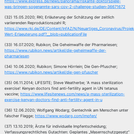
https://www.express.de/news/panorama/riskante-doktorspiele-
was-bringen-sogenannte-sars-cov-2-challenge-studien–36671672
(32) 15.05.2020; RKI; Erläuterung der Schätzung der zeitlich
variierenden Reproduktionszahl R;
https://www.rki.de/DE/Content/InfAZ/N/Neuartiges_Coronavirus/Projek
Wert-Erlaeuterung.pdf?__blob=publicationFile
(33) 16.07.2020; Rubikon; Die Geheimwaffe der Pharmariesen;
https://www.rubikon.news/artikel/die-geheimwaffe-der-
pharmariesen
(34) 10.06.2020; Rubikon; Simone Hörrlein; Die Gen-Pfuscher;
https://www.rubikon.news/artikel/die-gen-pfuscher
(35) 06.11.2014; LIFESITE; Steve Weatherbe; ‘A mass sterilization
exercise’: Kenyan doctors find anti-fertility agent in UN tetanus
vaccine;
https://www.lifesitenews.com/news/a-mass-sterilization-
exercise-kenyan-doctors-find-anti-fertility-agent-in-u
(36) 12.06.2020; Wolfgang Wodarg; Gentechnik am Menschen unter
falscher Flagge;
https://www.wodarg.com/impfen/
(37) 13.10.2019; Ärzte für individuelle Impfentscheidung;
Verfassungsrechtliches Gutachten: Geplantes „Masernschutzgesetz“