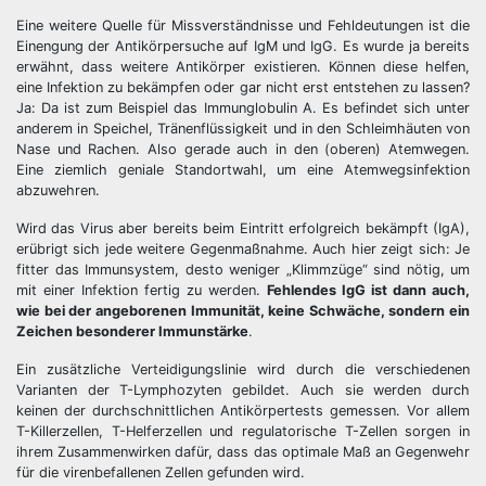
Eine weitere Quelle für Missverständnisse und Fehldeutungen ist die
Einengung der Antikörpersuche auf IgM und IgG. Es wurde ja bereits
erwähnt, dass weitere Antikörper existieren. Können diese helfen,
eine Infektion zu bekämpfen oder gar nicht erst entstehen zu lassen?
Ja: Da ist zum Beispiel das Immunglobulin A. Es befindet sich unter
anderem in Speichel, Tränenflüssigkeit und in den Schleimhäuten von
Nase und Rachen. Also gerade auch in den (oberen) Atemwegen.
Eine ziemlich geniale Standortwahl, um eine Atemwegsinfektion
abzuwehren.
Wird das Virus aber bereits beim Eintritt erfolgreich bekämpft (IgA),
erübrigt sich jede weitere Gegenmaßnahme. Auch hier zeigt sich: Je
fitter das Immunsystem, desto weniger „Klimmzüge“ sind nötig, um
mit einer Infektion fertig zu werden.
Fehlendes IgG ist dann auch,
wie bei der angeborenen Immunität, keine Schwäche, sondern ein
Zeichen besonderer Immunstärke
.
Ein zusätzliche Verteidigungslinie wird durch die verschiedenen
Varianten der T-Lymphozyten gebildet. Auch sie werden durch
keinen der durchschnittlichen Antikörpertests gemessen. Vor allem
T-Killerzellen, T-Helferzellen und regulatorische T-Zellen sorgen in
ihrem Zusammenwirken dafür, dass das optimale Maß an Gegenwehr
für die virenbefallenen Zellen gefunden wird.