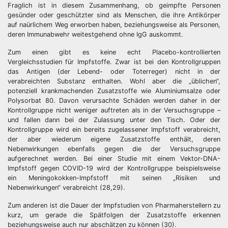
Fraglich ist in diesem Zusammenhang, ob geimpfte Personen
gesünder oder geschützter sind als Menschen, die ihre Antikörper
auf naürlichem Weg erworben haben, beziehungsweise als Personen,
deren Immunabwehr weitestgehend ohne IgG auskommt.
Zum einen gibt es keine echt Placebo-kontrollierten
Vergleichsstudien für Impfstoffe. Zwar ist bei den Kontrollgruppen
das Antigen (der Lebend- oder Toterreger) nicht in der
verabreichten Substanz enthalten. Wohl aber die „üblichen“,
potenziell krankmachenden Zusatzstoffe wie Aluminiumsalze oder
Polysorbat 80. Davon verursachte Schäden werden daher in der
Kontrollgruppe nicht weniger auftreten als in der Versuchsgruppe –
und fallen dann bei der Zulassung unter den Tisch. Oder der
Kontrollgruppe wird ein bereits zugelassener Impfstoff verabreicht,
der aber wiederum eigene Zusatzstoffe enthält, deren
Nebenwirkungen ebenfalls gegen die der Versuchsgruppe
aufgerechnet werden. Bei einer Studie mit einem Vektor-DNA-
Impfstoff gegen COVID-19 wird der Kontrollgruppe beispielsweise
ein Meningokokken-Impfstoff mit seinen „Risiken und
Nebenwirkungen“ verabreicht (28,29).
Zum anderen ist die Dauer der Impfstudien von Pharmaherstellern zu
kurz, um gerade die Spätfolgen der Zusatzstoffe erkennen
beziehungsweise auch nur abschätzen zu können (30).