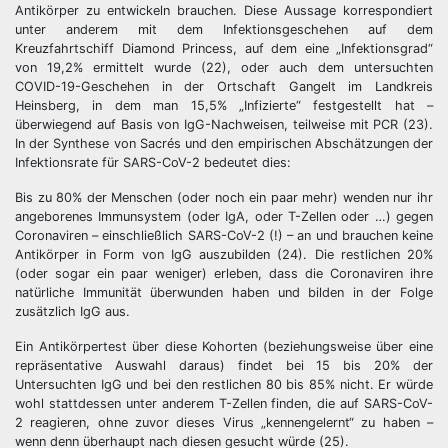
Antikörper zu entwickeln brauchen. Diese Aussage korrespondiert
unter anderem mit dem Infektionsgeschehen auf dem
Kreuzfahrtschiff Diamond Princess, auf dem eine „Infektionsgrad“
von 19,2% ermittelt wurde (22), oder auch dem untersuchten
COVID-19-Geschehen in der Ortschaft Gangelt im Landkreis
Heinsberg, in dem man 15,5% „Infizierte“ festgestellt hat –
überwiegend auf Basis von IgG-Nachweisen, teilweise mit PCR (23).
In der Synthese von Sacrés und den empirischen Abschätzungen der
Infektionsrate für SARS-CoV-2 bedeutet dies:
Bis zu 80% der Menschen (oder noch ein paar mehr) wenden nur ihr
angeborenes Immunsystem (oder IgA, oder T-Zellen oder …) gegen
Coronaviren – einschließlich SARS-CoV-2 (!) – an und brauchen keine
Antikörper in Form von IgG auszubilden (24). Die restlichen 20%
(oder sogar ein paar weniger) erleben, dass die Coronaviren ihre
natürliche Immunität überwunden haben und bilden in der Folge
zusätzlich IgG aus.
Ein Antikörpertest über diese Kohorten (beziehungsweise über eine
repräsentative Auswahl daraus) findet bei 15 bis 20% der
Untersuchten IgG und bei den restlichen 80 bis 85% nicht. Er würde
wohl stattdessen unter anderem T-Zellen finden, die auf SARS-CoV-
2 reagieren, ohne zuvor dieses Virus „kennengelernt“ zu haben –
wenn denn überhaupt nach diesen gesucht würde (25).