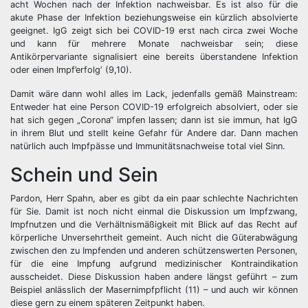
acht Wochen nach der Infektion nachweisbar. Es ist also für die
akute Phase der Infektion beziehungsweise ein kürzlich absolvierte
geeignet. IgG zeigt sich bei COVID-19 erst nach circa zwei Woche
und kann für mehrere Monate nachweisbar sein; diese
Antikörpervariante signalisiert eine bereits überstandene Infektion
oder einen Impf’erfolg‘ (9,10).
Damit wäre dann wohl alles im Lack, jedenfalls gemäß Mainstream:
Entweder hat eine Person COVID-19 erfolgreich absolviert, oder sie
hat sich gegen „Corona“ impfen lassen; dann ist sie immun, hat IgG
in ihrem Blut und stellt keine Gefahr für Andere dar. Dann machen
natürlich auch Impfpässe und Immunitätsnachweise total viel Sinn.
Schein und Sein
Pardon, Herr Spahn, aber es gibt da ein paar schlechte Nachrichten
für Sie. Damit ist noch nicht einmal die Diskussion um Impfzwang,
Impfnutzen und die Verhältnismäßigkeit mit Blick auf das Recht auf
körperliche Unversehrtheit gemeint. Auch nicht die Güterabwägung
zwischen den zu Impfenden und anderen schützenswerten Personen,
für die eine Impfung aufgrund medizinischer Kontraindikation
ausscheidet. Diese Diskussion haben andere längst geführt – zum
Beispiel anlässlich der Masernimpfpflicht (11) – und auch wir können
diese gern zu einem späteren Zeitpunkt haben.