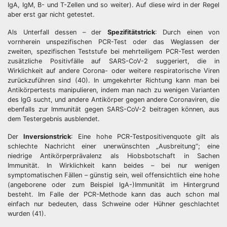
IgA, IgM, B- und T-Zellen und so weiter). Auf diese wird in der Regel
aber erst gar nicht getestet.
Als Unterfall dessen – der
Spezifitätstrick
: Durch einen von
vornherein unspezifischen PCR-Test oder das Weglassen der
zweiten, spezifischen Teststufe bei mehrteiligem PCR-Test werden
zusätzliche Positivfälle auf SARS-CoV-2 suggeriert, die in
Wirklichkeit auf andere Corona- oder weitere respiratorische Viren
zurückzuführen sind (40). In umgekehrter Richtung kann man bei
Antikörpertests manipulieren, indem man nach zu wenigen Varianten
des IgG sucht, und andere Antikörper gegen andere Coronaviren, die
ebenfalls zur Immunität gegen SARS-CoV-2 beitragen können, aus
dem Testergebnis ausblendet.
Der
Inversionstrick
: Eine hohe PCR-Testpositivenquote gilt als
schlechte Nachricht einer unerwünschten „Ausbreitung“; eine
niedrige Antikörperprävalenz als Hiobsbotschaft in Sachen
Immunität. In Wirklichkeit kann beides – bei nur wenigen
symptomatischen Fällen – günstig sein, weil offensichtlich eine hohe
(angeborene oder zum Beispiel IgA-)Immunität im Hintergrund
besteht. Im Falle der PCR-Methode kann das auch schon mal
einfach nur bedeuten, dass Schweine oder Hühner geschlachtet
wurden (41).