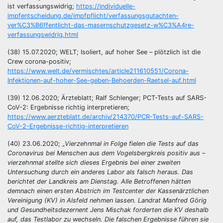
ist verfassungswidrig;
https://individuelle-
impfentscheidung.de/impfpflicht/verfassungsgutachten-
ver%C3%B6ffentlicht-das-masernschutzgesetz-w%C3%A4re-
verfassungswidrig.html
(38) 15.07.2020; WELT; Isoliert, auf hoher See – plötzlich ist die
Crew corona-positiv;
https://www.welt.de/vermischtes/article211610551/Corona-
Infektionen-auf-hoher-See-geben-Behoerden-Raetsel-auf.html
(39) 12.06.2020; Ärzteblatt; Ralf Schlenger; PCT-Tests auf SARS-
CoV-2: Ergebnisse richtig interpretieren;
https://www.aerzteblatt.de/archiv/214370/PCR-Tests-auf-SARS-
CoV-2-Ergebnisse-richtig-interpretieren
(40) 23.06.2020; „
Vierzehnmal in Folge fielen die Tests auf das
Coronavirus bei Menschen aus dem Vogelsbergkreis positiv aus –
vierzehnmal stellte sich dieses Ergebnis bei einer zweiten
Untersuchung durch ein anderes Labor als falsch heraus. Das
berichtet der Landkreis am Dienstag. Alle Betroffenen hätten
demnach einen ersten Abstrich im Testcenter der Kassenärztlichen
Vereinigung (KV) in Alsfeld nehmen lassen. Landrat Manfred Görig
und Gesundheitsdezernent Jens Mischak forderten die KV deshalb
auf, das Testlabor zu wechseln. Die falschen Ergebnisse führen sie