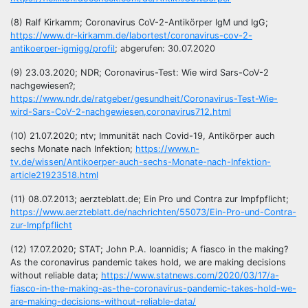
(8) Ralf Kirkamm; Coronavirus CoV-2-Antikörper IgM und IgG;
https://www.dr-kirkamm.de/labortest/coronavirus-cov-2-
antikoerper-igmigg/profil
; abgerufen: 30.07.2020
(9) 23.03.2020; NDR; Coronavirus-Test: Wie wird Sars-CoV-2
nachgewiesen?;
https://www.ndr.de/ratgeber/gesundheit/Coronavirus-Test-Wie-
wird-Sars-CoV-2-nachgewiesen,coronavirus712.html
(10) 21.07.2020; ntv; Immunität nach Covid-19, Antikörper auch
sechs Monate nach Infektion;
https://www.n-
tv.de/wissen/Antikoerper-auch-sechs-Monate-nach-Infektion-
article21923518.html
(11) 08.07.2013; aerzteblatt.de; Ein Pro und Contra zur Impfpflicht;
https://www.aerzteblatt.de/nachrichten/55073/Ein-Pro-und-Contra-
zur-Impfpflicht
(12) 17.07.2020; STAT; John P.A. Ioannidis; A fiasco in the making?
As the coronavirus pandemic takes hold, we are making decisions
without reliable data;
https://www.statnews.com/2020/03/17/a-
fiasco-in-the-making-as-the-coronavirus-pandemic-takes-hold-we-
are-making-decisions-without-reliable-data/