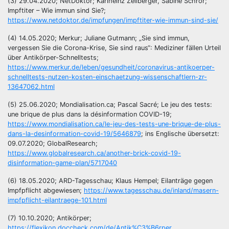
(3) 29.04.2020; NetDoktor; Karlheinz Zeilberger, Sabine Schrör;
Impftiter – Wie immun sind Sie?;
https://www.netdoktor.de/impfungen/impftiter-wie-immun-sind-sie/
(4) 14.05.2020; Merkur; Juliane Gutmann; „Sie sind immun,
vergessen Sie die Corona-Krise, Sie sind raus“: Mediziner fällen Urteil
über Antikörper-Schnelltests;
https://www.merkur.de/leben/gesundheit/coronavirus-antikoerper-
schnelltests-nutzen-kosten-einschaetzung-wissenschaftlern-zr-
13647062.html
(5) 25.06.2020; Mondialisation.ca; Pascal Sacré; Le jeu des tests:
une brique de plus dans la désinformation COVID-19;
https://www.mondialisation.ca/le-jeu-des-tests-une-brique-de-plus-
dans-la-desinformation-covid-19/5646879
; ins Englische übersetzt:
09.07.2020; GlobalResearch;
https://www.globalresearch.ca/another-brick-covid-19-
disinformation-game-plan/5717040
(6) 18.05.2020; ARD-Tagesschau; Klaus Hempel; Eilanträge gegen
Impfpflicht abgewiesen;
https://www.tagesschau.de/inland/masern-
impfpflicht-eilantraege-101.html
(7) 10.10.2020; Antikörper;
https://flexikon.doccheck.com/de/Antik%C3%B6rper