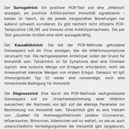
Der
Surrogattrick
: Ein positiver PCR-Test soll eine „Infektion“
anzeigen; ein positiver Antikörpertest Immunität signalisieren –
beides ist falsch, da die jeweils hergestellten Beziehungen nur
äußerst schwach korrelieren: Es gibt reichlich nicht infizierte PCR-
Testpositive (38,39) und Immune ohne Antikörpernachweis. Die per
Test gesuchten Größen sind nicht aussagekräftig.
Der
Kausalitätstrick
: Die bei der PCR-Methode gefundene
Gensequenz soll ein Virus anzeigen, das die Infektionssymptome
verursacht hat. Die nachgewiesenen Antikörper sollen der Grund für
Immunität sein. Tatsächlich ist für Symptome aber eine Virenlast
(sprich: eine toxische Menge von Erregern) erforderlich, nicht die
Anwesenheit kleinster Mengen von viralem Erbgut. Genauso ist IgG
(Immunglobulin Typ G) weder eine notwendige, noch eine
hinreichende Bedingung für Immunität.
Der
Diagnosetrick
: Eine durch die PCR-Methode nachgewiesene
Gensequenz soll zur Ursachenbestimmung einer Infektion
ausreichen; der Nachweis von IgG soll der alleinige Parameter zur
Bestimmung von Immunität sein. Tatsächlich gibt es eine Vielzahl
von „Quellen“ für Atemwegsinfektionen (andere Coronaviren,
Influenzaviren, Rhinoviren, Adenoviren und so weiter), so wie es auch
unterschiedliche Verteidigungslinien der Immunität gibt (angeboren,