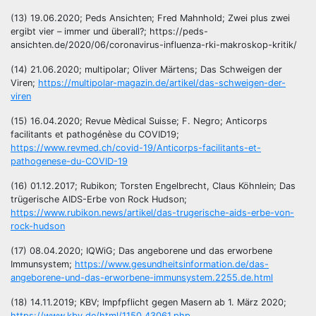
(13) 19.06.2020; Peds Ansichten; Fred Mahnhold; Zwei plus zwei
ergibt vier – immer und überall?; https://peds-
ansichten.de/2020/06/coronavirus-influenza-rki-makroskop-kritik/
(14) 21.06.2020; multipolar; Oliver Märtens; Das Schweigen der
Viren;
https://multipolar-magazin.de/artikel/das-schweigen-der-
viren
(15) 16.04.2020; Revue Mèdical Suisse; F. Negro; Anticorps
facilitants et pathogénèse du COVID19;
https://www.revmed.ch/covid-19/Anticorps-facilitants-et-
pathogenese-du-COVID-19
(16) 01.12.2017; Rubikon; Torsten Engelbrecht, Claus Köhnlein; Das
trügerische AIDS-Erbe von Rock Hudson;
https://www.rubikon.news/artikel/das-trugerische-aids-erbe-von-
rock-hudson
(17) 08.04.2020; IQWiG; Das angeborene und das erworbene
Immunsystem;
https://www.gesundheitsinformation.de/das-
angeborene-und-das-erworbene-immunsystem.2255.de.html
(18) 14.11.2019; KBV; Impfpflicht gegen Masern ab 1. März 2020;
https://www.kbv.de/html/1150_43061.php