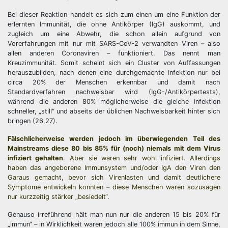
Bei dieser Reaktion handelt es sich zum einen um eine Funktion der
erlernten Immunität, die ohne Antikörper (IgG) auskommt, und
zugleich um eine Abwehr, die schon allein aufgrund von
Vorerfahrungen mit nur mit SARS-CoV-2 verwandten Viren – also
allen anderen Coronaviren – funktioniert. Das nennt man
Kreuzimmunität. Somit scheint sich ein Cluster von Auffassungen
herauszubilden, nach denen eine durchgemachte Infektion nur bei
circa 20% der Menschen erkennbar und damit nach
Standardverfahren nachweisbar wird (IgG-/Antikörpertests),
während die anderen 80% möglicherweise die gleiche Infektion
schneller, „still“ und abseits der üblichen Nachweisbarkeit hinter sich
bringen (26,27).
Fälschlicherweise werden jedoch im überwiegenden Teil des
Mainstreams diese 80 bis 85% für (noch) niemals mit dem Virus
infiziert gehalten
. Aber sie waren sehr wohl infiziert. Allerdings
haben das angeborene Immunsystem und/oder IgA den Viren den
Garaus gemacht, bevor sich Virenlasten und damit deutlichere
Symptome entwickeln konnten – diese Menschen waren sozusagen
nur kurzzeitig stärker „besiedelt“.
Genauso irreführend hält man nun nur die anderen 15 bis 20% für
„immun“ – in Wirklichkeit waren jedoch alle 100% immun in dem Sinne,