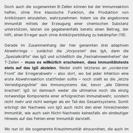
Doch auch die sogenannten B-Zellen können bei der Immunreaktion
helfen, ohne ihre klassische Funktion, die Produktion von
Antikörpern einzuleiten, wahrzunehmen: Indem sie die angeborene
Immunität mittels der Erzeugung einer chemischen Substanz
unterstützen, leisten sie gegebenenfalls bereits einen Beitrag, der
hilft, einen Erreger auch ohne Antikörperbildung zu bekämpfen (19).
Gerade im Zusammenhang der hier genannten drei adaptiven
Abwehrringe – zunächst die „Vorposten“ des IgA, dann die
„Spezialkräfte“ des IgG und schließlich die „Festnahmeeinheiten“ der
T-Zellen –
muss es willkürlich erscheinen, dass Immunitätstests
stets auf das IgG abzielen
. Weder steht letzteres an „vorderster
Front“ der Erregerabwehr – also dort, wo bei jeder Infektion eine
erste Abwehrreaktion stattfinden sollte – noch stellt es die „letzte
Verteidigungslinie“ des Immunsystems dar, bevor „alle Dämme
brechen“. IgG ist demnach weder die ultimative noch die einzig
notwendige Komponente einer erfolgreichen Immunabwehr, sondern
nicht mehr und nicht weniger als ein Teil des Gesamtsystems. Somit
erbringt der Nachweis von IgG auch nicht den einer hinreichenden
Immunität, wie auch sein Nicht-Nachweis keinesfalls ein eindeutiger
Hinweis auf das Fehlen einer Immunität darstellt.
Wo nun ist die sogenannte Kreuzimmunität einzuordnen, die auch im