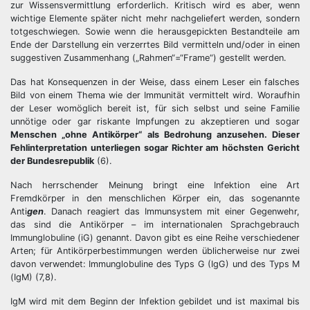
zur Wissensvermittlung erforderlich. Kritisch wird es aber, wenn
wichtige Elemente später nicht mehr nachgeliefert werden, sondern
totgeschwiegen. Sowie wenn die herausgepickten Bestandteile am
Ende der Darstellung ein verzerrtes Bild vermitteln und/oder in einen
suggestiven Zusammenhang („Rahmen“=“Frame“) gestellt werden.
Das hat Konsequenzen in der Weise, dass einem Leser ein falsches
Bild von einem Thema wie der Immunität vermittelt wird. Woraufhin
der Leser womöglich bereit ist, für sich selbst und seine Familie
unnötige oder gar riskante Impfungen zu akzeptieren und sogar
Menschen „ohne Antikörper“ als Bedrohung anzusehen. Dieser
Fehlinterpretation unterliegen sogar Richter am höchsten Gericht
der Bundesrepublik
(6).
Nach herrschender Meinung bringt eine Infektion eine Art
Fremdkörper in den menschlichen Körper ein, das sogenannte
Anti
gen
. Danach reagiert das Immunsystem mit einer Gegenwehr,
das sind die Antikörper – im internationalen Sprachgebrauch
Immunglobuline (iG) genannt. Davon gibt es eine Reihe verschiedener
Arten; für Antikörperbestimmungen werden üblicherweise nur zwei
davon verwendet: Immunglobuline des Typs G (IgG) und des Typs M
(IgM) (7,8).
IgM wird mit dem Beginn der Infektion gebildet und ist maximal bis