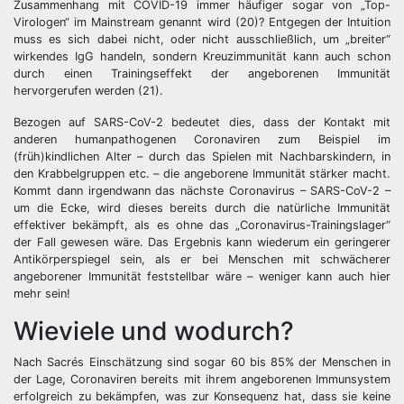
Zusammenhang mit COVID-19 immer häufiger sogar von „Top-
Virologen“ im Mainstream genannt wird (20)? Entgegen der Intuition
muss es sich dabei nicht, oder nicht ausschließlich, um „breiter“
wirkendes IgG handeln, sondern Kreuzimmunität kann auch schon
durch einen Trainingseffekt der angeborenen Immunität
hervorgerufen werden (21).
Bezogen auf SARS-CoV-2 bedeutet dies, dass der Kontakt mit
anderen humanpathogenen Coronaviren zum Beispiel im
(früh)kindlichen Alter – durch das Spielen mit Nachbarskindern, in
den Krabbelgruppen etc. – die angeborene Immunität stärker macht.
Kommt dann irgendwann das nächste Coronavirus – SARS-CoV-2 –
um die Ecke, wird dieses bereits durch die natürliche Immunität
effektiver bekämpft, als es ohne das „Coronavirus-Trainingslager“
der Fall gewesen wäre. Das Ergebnis kann wiederum ein geringerer
Antikörperspiegel sein, als er bei Menschen mit schwächerer
angeborener Immunität feststellbar wäre – weniger kann auch hier
mehr sein!
Wieviele und wodurch?
Nach Sacrés Einschätzung sind sogar 60 bis 85% der Menschen in
der Lage, Coronaviren bereits mit ihrem angeborenen Immunsystem
erfolgreich zu bekämpfen, was zur Konsequenz hat, dass sie keine