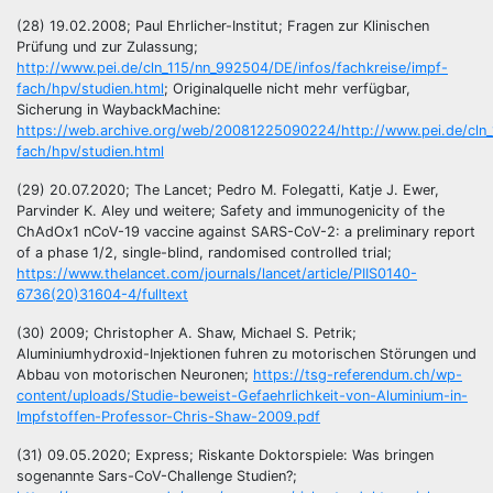
(28) 19.02.2008; Paul Ehrlicher-Institut; Fragen zur Klinischen
Prüfung und zur Zulassung;
http://www.pei.de/cln_115/nn_992504/DE/infos/fachkreise/impf-
fach/hpv/studien.html
; Originalquelle nicht mehr verfügbar,
Sicherung in WaybackMachine:
https://web.archive.org/web/20081225090224/http://www.pei.de/cln_
fach/hpv/studien.html
(29) 20.07.2020; The Lancet; Pedro M. Folegatti, Katje J. Ewer,
Parvinder K. Aley und weitere; Safety and immunogenicity of the
ChAdOx1 nCoV-19 vaccine against SARS-CoV-2: a preliminary report
of a phase 1/2, single-blind, randomised controlled trial;
https://www.thelancet.com/journals/lancet/article/PIIS0140-
6736(20)31604-4/fulltext
(30) 2009; Christopher A. Shaw, Michael S. Petrik;
Aluminiumhydroxid-Injektionen fuhren zu motorischen Störungen und
Abbau von motorischen Neuronen;
https://tsg-referendum.ch/wp-
content/uploads/Studie-beweist-Gefaehrlichkeit-von-Aluminium-in-
Impfstoffen-Professor-Chris-Shaw-2009.pdf
(31) 09.05.2020; Express; Riskante Doktorspiele: Was bringen
sogenannte Sars-CoV-Challenge Studien?;