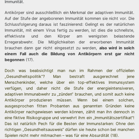
Immunität.
Antikörper sind ausschließlich ein Merkmal der adaptiven Immunität.
Auf der Stufe der angeborenen Immunität kommen sie nicht vor. Die
Schlussfolgerung daraus ist faszinierend: Gelingt es der natürlichen
Immunität, mit einem Virus fertig zu werden, ist dies die schnellste,
effektivste und den Körper am wenigsten belastende
Erregerabwehr. Die Möglichkeiten der erworbenen Immunität
brauchen dann gar nicht eingesetzt zu werden,
also wird in solch
einem Fall auch die Bildung von Antikörpern erst gar nicht
begonnen
(17).
Doch was beabsichtigt man nun im Rahmen der offiziellen
„Gesundheitspolitik“? Man bestraft ausgerechnet jene
Menschenkinder, welche über ein top-effektives Immunsystem
verfügen, und daher nicht die Stufe der energieintensiveren,
adaptiven Immunabwehr zu „zünden“ brauchen, und somit auch keine
Antikörper produzieren müssen. Wenn bei einem solchen,
ausgesprochen fitten Probanten aus genannten Gründen keine
Antikörper nachgewiesen werden können, zählt man ihn dennoch in
eine fiktive Risikogruppe und verwehrt ihm ein „Immunitätszertifikat“!
Das ist natürlich Pech für die Besten der Immunstarken: Ohne den
richtigen „Gesundheitsausweis“ dürfen sie heute schon bei manchen
Spielen nicht mehr mitmachen – was für eine Absurdität (18).