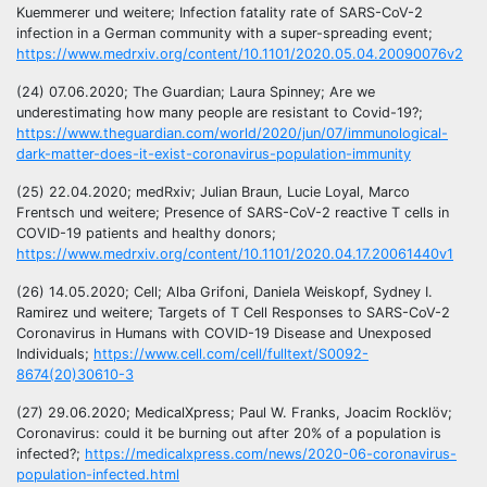
Kuemmerer und weitere; Infection fatality rate of SARS-CoV-2
infection in a German community with a super-spreading event;
https://www.medrxiv.org/content/10.1101/2020.05.04.20090076v2
(24) 07.06.2020; The Guardian; Laura Spinney; Are we
underestimating how many people are resistant to Covid-19?;
https://www.theguardian.com/world/2020/jun/07/immunological-
dark-matter-does-it-exist-coronavirus-population-immunity
(25) 22.04.2020; medRxiv; Julian Braun, Lucie Loyal, Marco
Frentsch und weitere; Presence of SARS-CoV-2 reactive T cells in
COVID-19 patients and healthy donors;
https://www.medrxiv.org/content/10.1101/2020.04.17.20061440v1
(26) 14.05.2020; Cell; Alba Grifoni, Daniela Weiskopf, Sydney I.
Ramirez und weitere; Targets of T Cell Responses to SARS-CoV-2
Coronavirus in Humans with COVID-19 Disease and Unexposed
Individuals;
https://www.cell.com/cell/fulltext/S0092-
8674(20)30610-3
(27) 29.06.2020; MedicalXpress; Paul W. Franks, Joacim Rocklöv;
Coronavirus: could it be burning out after 20% of a population is
infected?;
https://medicalxpress.com/news/2020-06-coronavirus-
population-infected.html