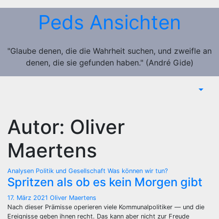
Zum
Peds Ansichten
Inhalt
springen
"Glaube denen, die die Wahrheit suchen, und zweifle an
denen, die sie gefunden haben." (André Gide)
Autor:
Oliver
Maertens
Analysen
Politik und Gesellschaft
Was können wir tun?
Spritzen als ob es kein Morgen gibt
17. März 2021
Oliver Maertens
Nach dieser Prämisse operieren viele Kommunalpolitiker — und die
Ereignisse geben ihnen recht. Das kann aber nicht zur Freude