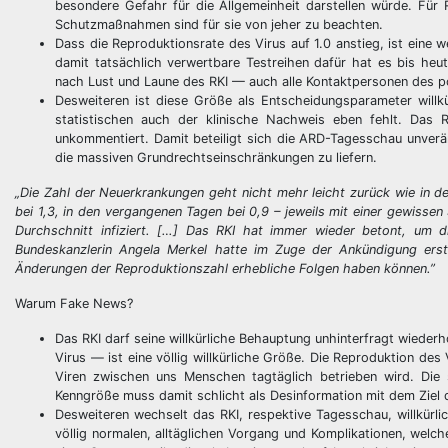
besondere Gefahr für die Allgemeinheit darstellen würde. Für 
Schutzmaßnahmen sind für sie von jeher zu beachten.
Dass die Reproduktionsrate des Virus auf 1.0 anstieg, ist eine 
damit tatsächlich verwertbare Testreihen dafür hat es bis heut
nach Lust und Laune des RKI — auch alle Kontaktpersonen des po
Desweiteren ist diese Größe als Entscheidungsparameter willk
statistischen auch der klinische Nachweis eben fehlt. Das 
unkommentiert. Damit beteiligt sich die ARD-Tagesschau unverä
die massiven Grundrechtseinschränkungen zu liefern.
„Die Zahl der Neuerkrankungen geht nicht mehr leicht zurück wie in de
bei 1,3, in den vergangenen Tagen bei 0,9 – jeweils mit einer gewisse
Durchschnitt infiziert. […] Das RKI hat immer wieder betont, um d
Bundeskanzlerin Angela Merkel hatte im Zuge der Ankündigung erst
Änderungen der Reproduktionszahl erhebliche Folgen haben können.”
Warum Fake News?
Das RKI darf seine willkürliche Behauptung unhinterfragt wiede
Virus — ist eine völlig willkürliche Größe. Die Reproduktion de
Viren zwischen uns Menschen tagtäglich betrieben wird. Die
Kenngröße muss damit schlicht als Desinformation mit dem Ziel
Desweiteren wechselt das RKI, respektive Tagesschau, willkürli
völlig normalen, alltäglichen Vorgang und Komplikationen, welc