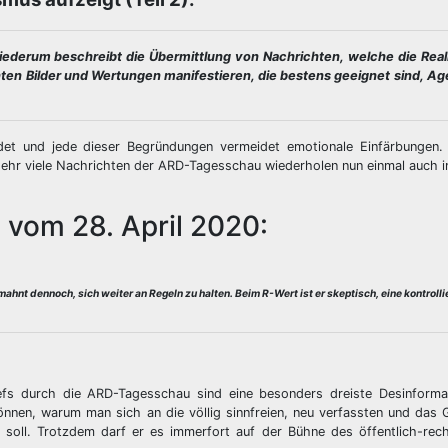
iederum beschreibt die Übermittlung von Nachrichten, welche die Reali
nten Bilder und Wertungen manifestieren, die bestens geeignet sind, A
ndet und jede dieser Begründungen vermeidet emotionale Einfärbungen. 
sehr viele Nachrichten der ARD-Tagesschau wiederholen nun einmal auch 
vom 28. April 2020:
t dennoch, sich weiter an Regeln zu halten. Beim R-Wert ist er skeptisch, eine kontrolli
fs durch die ARD-Tagesschau sind eine besonders dreiste Desinformat
önnen, warum man sich an die völlig sinnfreien, neu verfassten und das
 soll. Trotzdem darf er es immerfort auf der Bühne des öffentlich-rech