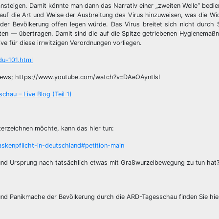
nsteigen. Damit könnte man dann das Narrativ einer „zweiten Welle
”
bedie
auf die Art und Weise der Ausbreitung des Virus hinzuweisen, was die Wid
r Bevölkerung offen legen würde. Das Virus breitet sich nicht durch S
ten — übertragen. Damit sind die auf die Spitze getriebenen Hygienemaß
e für diese irrwitzigen Verordnungen vorliegen.
du-101.html
 News; https://www.youtube.com/watch?v=DAeOAyntlsI
hau – Live Blog (Teil 1
)
terzeichnen möchte, kann das hier tun:
askenpflicht-in-deutschland#petition-main
 und Ursprung nach tatsächlich etwas mit Graßwurzelbewegung zu tun hat
n und Panikmache der Bevölkerung durch die ARD-Tagesschau finden Sie hie