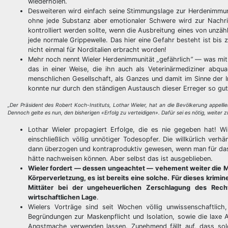
wiederholen.
Desweiteren wird einfach seine Stimmungslage zur Herdenimmun
ohne jede Substanz aber emotionaler Schwere wird zur Nachri
kontrolliert werden sollte, wenn die Ausbreitung eines von unzä
jede normale Grippewelle. Das hier eine Gefahr besteht ist bis
nicht einmal für Norditalien erbracht worden!
Mehr noch nennt Wieler Herdenimmunität
„
gefährlich
”
— was mit f
das in einer Weise, die ihn auch als Veterinärmediziner abqua
menschlichen Gesellschaft, als Ganzes und damit im Sinne der
konnte nur durch den ständigen Austausch dieser Erreger so gu
„Der Präsident des Robert Koch-Instituts, Lothar Wieler, hat an die Bevölkerung appellier
Dennoch gelte es nun, den bisherigen «Erfolg zu verteidigen». Dafür sei es nötig, weiter 
Lothar Wieler propagiert Erfolge, die es nie gegeben hat! W
einschließlich völlig unnötiger Todesopfer. Die willkürlich ve
dann überzogen und kontraproduktiv gewesen, wenn man für das
hätte nachweisen können. Aber selbst das ist ausgeblieben.
Wieler fordert — dessen ungeachtet — vehement weiter die Me
Körperverletzung, es ist bereits eine solche. Für dieses krimi
Mittäter bei der ungeheuerlichen Zerschlagung des Rech
wirtschaftlichen Lage
.
Wielers Vorträge sind seit Wochen völlig unwissenschaftlich
Begründungen zur Maskenpflicht und Isolation, sowie die laxe A
Angstmache verwenden lassen. Zunehmend fällt auf, dass sol