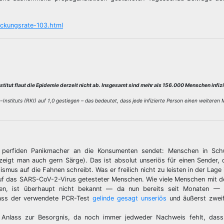
eckungsrate-103.html
titut flaut die Epidemie derzeit nicht ab. Insgesamt sind mehr als 156.000 Menschen infizi
nstituts (RKI) auf 1,0 gestiegen – das bedeutet, dass jede infizierte Person einen weiteren
n, perfiden Panikmacher an die Konsumenten sendet: Menschen in Sch
eigt man auch gern Särge). Das ist absolut unseriös für einen Sender, 
us auf die Fahnen schreibt. Was er freilich nicht zu leisten in der Lage i
 auf das SARS-CoV-2-Virus getesteter Menschen. Wie viele Menschen mit d
en, ist überhaupt nicht bekannt — da nun bereits seit Monaten — 
dass der verwendete PCR-Test
gelinde gesagt unseriös
und äußerst zweif
lei Anlass zur Besorgnis, da noch immer jedweder Nachweis fehlt, dass