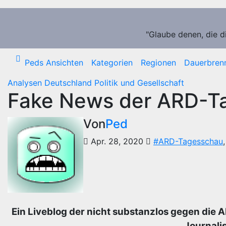
Zum
Inhalt
springen
"Glaube denen, die d
Peds Ansichten
Kategorien
Regionen
Dauerbren
Analysen
Deutschland
Politik und Gesellschaft
Fake News der ARD-T
Von
Ped
Apr. 28, 2020
#ARD-Tagesschau
Ein Liveblog der nicht substanzlos gegen die 
Journalis