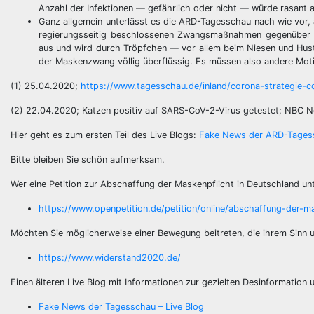
Anzahl der Infektionen — gefährlich oder nicht — würde rasant a
Ganz allgemein unterlässt es die ARD-Tagesschau nach wie vor, 
regierungsseitig beschlossenen Zwangsmaßnahmen gegenüber de
aus und wird durch Tröpfchen — vor allem beim Niesen und Hus
der Maskenzwang völlig überflüssig. Es müssen also andere Motiv
(1) 25.04.2020;
https://www.tagesschau.de/inland/corona-strategie-c
(2) 22.04.2020; Katzen positiv auf SARS-CoV-2-Virus getestet; NBC
Hier geht es zum ersten Teil des Live Blogs:
Fake News der ARD-Tagessc
Bitte bleiben Sie schön aufmerksam.
Wer eine Petition zur Abschaffung der Maskenpflicht in Deutschland un
https://www.openpetition.de/petition/online/abschaffung-der-m
Möchten Sie möglicherweise einer Bewegung beitreten, die ihrem Sinn
https://www.widerstand2020.de/
Einen älteren Live Blog mit Informationen zur gezielten Desinformatio
Fake News der Tagesschau – Live Blog