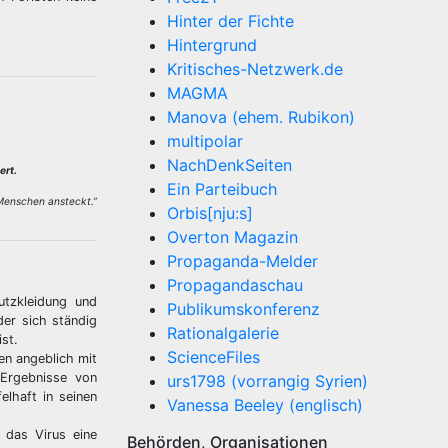
Hinter der Fichte
Hintergrund
Kritisches-Netzwerk.de
MAGMA
Manova (ehem. Rubikon)
multipolar
NachDenkSeiten
ert.
Ein Parteibuch
 Menschen ansteckt.”
Orbis[nju:s]
Overton Magazin
Propaganda-Melder
Propagandaschau
utzkleidung und
Publikumskonferenz
der sich ständig
Rationalgalerie
st.
ScienceFiles
en angeblich mit
Ergebnisse von
urs1798 (vorrangig Syrien)
elhaft in seinen
Vanessa Beeley (englisch)
 das Virus eine
Behörden, Organisationen