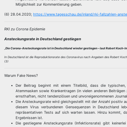
Möglichkeit zur Kommentierung geben.
(6) 28.04.2020;
https://www.tagesschau.de/inland/rki-fallzahlen-anst
RKI zu Corona Epidemie
Ansteckungsrate in Deutschland gestiegen
„
Die Corona-Ansteckungsrate ist in Deutschland wieder gestiegen – laut Robert Koch-Ins
In Deutschland ist die Reproduktionsrate des Coronavirus nach Angaben des Robert Koch-I
(3)
Warum Fake News?
Der Beitrag beginnt mit einem Titelbild, dass die typische
Atemmasken sowie Krankentragen (in vielen anderen Beiträgen z
ernsthaften, nicht tendenziösen und unvoreigenommenen Journalism
Die Ansteckungsrate wird gleichgestellt mit der Anzahl positiv
diesem Virus verbundenen Gensequenzen in Deutschland leb
repräsentativen Tests auf sich warten lassen. Hinzu kommt, 
Ergebnissen ist.
Die gestiegene Ansteckungsrate (Infektionsrate) gibt keiner