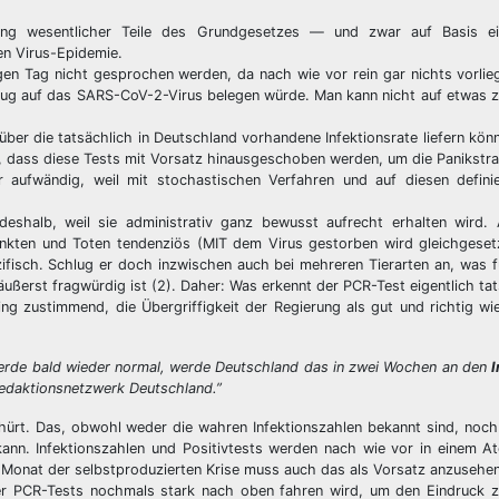
ng wesentlicher Teile des Grundgesetzes — und zwar auf Basis ei
en Virus-Epidemie.
en Tag nicht gesprochen werden, da nach wie vor rein gar nichts vorlie
zug auf das SARS-CoV-2-Virus belegen würde. Man kann nicht auf etwas z
über die tatsächlich in Deutschland vorhandene Infektionsrate liefern kön
dass diese Tests mit Vorsatz hinausgeschoben werden, um die Panikstra
 aufwändig, weil mit stochastischen Verfahren und auf diesen definie
 deshalb, weil sie administrativ ganz bewusst aufrecht erhalten wird.
krankten und Toten tendenziös (MIT dem Virus gestorben wird gleichgese
ifisch. Schlug er doch inzwischen auch bei mehreren Tierarten an, was f
erst fragwürdig ist (2). Daher: Was erkennt der PCR-Test eigentlich tat
ng zustimmend, die Übergriffigkeit der Regierung als gut und richtig wie
 werde bald wieder normal, werde Deutschland das in zwei Wochen an den
I
Redaktionsnetzwerk Deutschland.”
ürt. Das, obwohl weder die wahren Infektionszahlen bekannt sind, noch 
ann. Infektionszahlen und Positivtests werden nach wie vor in einem A
Monat der selbstproduzierten Krise muss auch das als Vorsatz anzusehen
der PCR-Tests nochmals stark nach oben fahren wird, um den Eindruck z