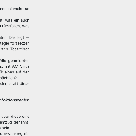
ner niemals so
gt, was ein auch
urückfallen, was
nten. Das legt —
tegie fortsetzen
rten Testreihen
 Alle gemeldeten
tzt mit AM Virus
ür einen auf den
sächlich?
der, statt diese
nfektionszahlen
über diese eine
temzug genannt,
 sein.
u erwecken, die