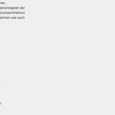
nen.
ersinnigkeit der
chmierinfektion
nahmen wie auch
?
r: