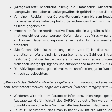
„Alltagskorsett
”
beschreibt blumig die umfassende Aussetzu
nachgewiesenen, aber als außergewöhnlich gefährlich postuliert
Von einem Rückfall in der Corona-Pandemie kann bis zum heutig
nur annähernd als katastrophal zu bezeichnendes Ereignis in Be
es nicht gegeben hat.
Immer noch fehlen repräsentative Tests, die ein ungefähres Bild 
im Angesicht der beschworenen Gefahr durch das Virus — nahe, 
zu können. Dabei sind repräsentative Tests durchaus weniger
arbeitend.
„Die Corona-Krise ist noch lange nicht vorbei
”
, ist dies nur
statistischen Werte sind nicht repräsentativ, die Zahl der Er
gestorben) und der Test ist äußerst unzuverlässig sowie unspez
Menschen übergesprungenes und entsprechend mutiertes Virus äuß
Die ARD-Tagesschau gibt einmal mehr unreflektiert, ja im Wordi
kritisch zu beleuchten.
„Wenn sich das Gefühl ausbreite, es gelte jetzt Entwarnung und alles
sehr schmerzhaft merken, sagte der Politiker [Norbert Röttgen] dem 
Wiederum wird mit dem Parameter Infektionszahlen Angst gesch
Aussage zur Gefährlichkeit des SARS-Virus getroffen werden k
obwohl sie verschiedene Sachverhalte beschreiben. Nach einem 
Es ist zu befürchten, dass man in naher Zukunft die Anzahl 