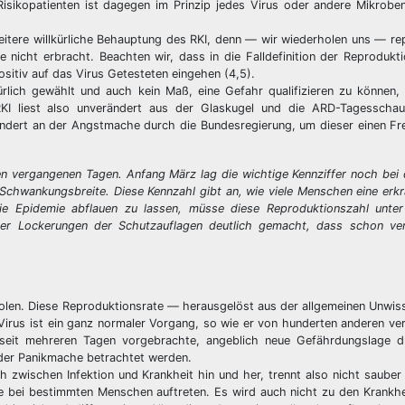
Risikopatienten ist dagegen im Prinzip jedes Virus oder andere Mikrobe
weitere willkürliche Behauptung des RKI, denn — wir wiederholen uns — re
e nicht erbracht. Beachten wir, dass in die Falldefinition der Reproduk
sitiv auf das Virus Getesteten eingehen (4,5).
ürlich gewählt und auch kein Maß, eine Gefahr qualifizieren zu können,
RKI liest also unverändert aus der Glaskugel und die ARD-Tagesschau
ndert an der Angstmache durch die Bundesregierung, um dieser einen Fre
n vergangenen Tagen. Anfang März lag die wichtige Kennziffer noch bei d
n Schwankungsbreite. Diese Kennzahl gibt an, wie viele Menschen eine erk
ie Epidemie abflauen zu lassen, müsse diese Reproduktionszahl unter
er Lockerungen der Schutzauflagen deutlich gemacht, dass schon verm
rholen. Diese Reproduktionsrate — herausgelöst aus der allgemeinen Unwis
s Virus ist ein ganz normaler Vorgang, so wie er von hunderten anderen ve
 seit mehreren Tagen vorgebrachte, angeblich neue Gefährdungslage d
 der Panikmache betrachtet werden.
ch zwischen Infektion und Krankheit hin und her, trennt also nicht saube
he bei bestimmten Menschen auftreten. Es wird auch nicht zu den Krankh