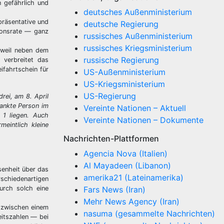
n gefährlich und
deutsches Außenministerium
präsentative und
deutsche Regierung
tionsrate — ganz
russisches Außenministerium
russisches Kriegsministerium
 weil neben dem
russische Regierung
 verbreitet das
ifahrtschein für
US-Außenministerium
US-Kriegsministerium
US-Regierung
rei, am 8. April
rankte Person im
Vereinte Nationen – Aktuell
 1 liegen. Auch
Vereinte Nationen – Dokumente
eintlich kleine
Nachrichten-Plattformen
Agencia Nova (Italien)
Al Mayadeen (Libanon)
senheit über das
amerika21 (Lateinamerika)
rschiedenartigen
urch solch eine
Fars News (Iran)
Mehr News Agency (Iran)
r zwischen einem
nasuma (gesammelte Nachrichten)
eitszahlen — bei