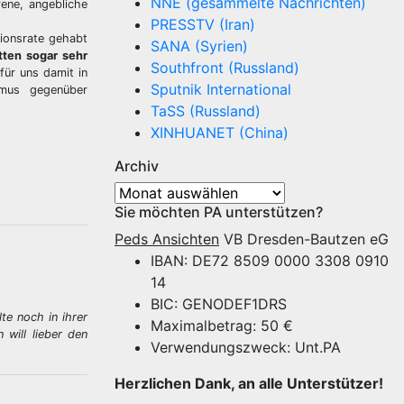
NNE (gesammelte Nachrichten)
rene, angebliche
PRESSTV (Iran)
tionsrate gehabt
SANA (Syrien)
tten sogar sehr
Southfront (Russland)
für uns damit in
Sputnik International
smus gegenüber
TaSS (Russland)
XINHUANET (China)
Archiv
Archiv
Sie möchten PA unterstützen?
Peds Ansichten
VB Dresden-Bautzen eG
IBAN: DE72 8509 0000 3308 0910
14
BIC: GENODEF1DRS
te noch in ihrer
Maximalbetrag: 50 €
will lieber den
Verwendungszweck: Unt.PA
Herzlichen Dank, an alle Unterstützer!