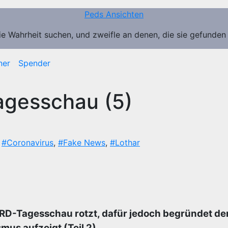
Peds Ansichten
ie Wahrheit suchen, und zweifle an denen, die sie gefunden
ner
Spender
agesschau (5)
,
#Coronavirus
,
#Fake News
,
#Lothar
ARD-Tagesschau rotzt, dafür jedoch begründet de
mus aufzeigt (Teil 2).