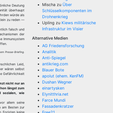
Mischa
zu
Über
önliche Deutung
Schlüsselkomponenten im
nität überhaupt
ährden würde als
Drohnenkrieg
klein zu reden —
Upling
zu
Kiews militärische
Infrastruktur im Visier
tlich falsch und
 Mechanismen der
Alternative Medien
che Immunsystem
ffen.
AG Friedensforschung
Analitik
inem Presse-Briefing.
Anti-Spiegel
antikrieg.com
schlichen Leid,
ter wären selbst
Blauer Bote
 Gefährlichkeit
apolut (ehem. KenFM)
Dushan Wegner
zt nicht nur an
einartysken
schon längst zum
 sozialen, wie
Elynitthria.net
Farce Mundi
vor allem seine
Fassadenkratzer
ch am Besten zur
Free21
 Foristen keine