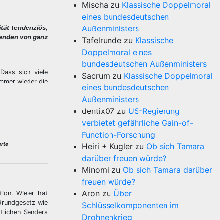
Mischa
zu
Klassische Doppelmoral
eines bundesdeutschen
Außenministers
tät tendenziös,
genden von ganz
Tafelrunde
zu
Klassische
Doppelmoral eines
bundesdeutschen Außenministers
Dass sich viele
Sacrum
zu
Klassische Doppelmoral
immer wieder die
eines bundesdeutschen
Außenministers
dentix07
zu
US-Regierung
verbietet gefährliche Gain-of-
Function-Forschung
erte
Heiri + Kugler
zu
Ob sich Tamara
darüber freuen würde?
Minomi
zu
Ob sich Tamara darüber
freuen würde?
Aron
zu
Über
ion. Wieler hat
 Grundgesetz wie
Schlüsselkomponenten im
tlichen Senders
Drohnenkrieg