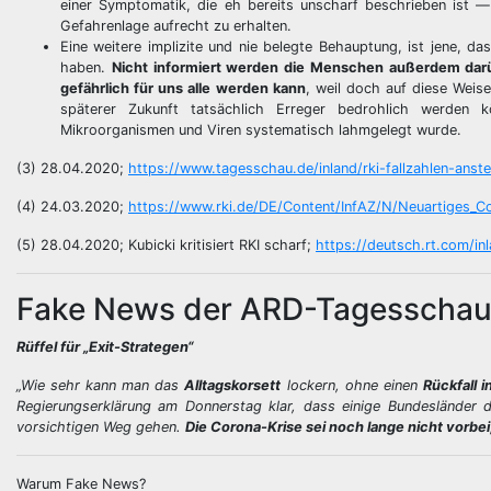
einer Symptomatik, die eh bereits unscharf beschrieben ist — 
Gefahrenlage aufrecht zu erhalten.
Eine weitere implizite und nie belegte Behauptung, ist jene, da
haben.
Nicht informiert werden die Menschen außerdem darübe
gefährlich für uns alle werden kann
, weil doch auf diese Weis
späterer Zukunft tatsächlich Erreger bedrohlich werden 
Mikroorganismen und Viren systematisch lahmgelegt wurde.
(3) 28.04.2020;
https://www.tagesschau.de/inland/rki-fallzahlen-anst
(4) 24.03.2020;
https://www.rki.de/DE/Content/InfAZ/N/Neuartiges_Coro
(5) 28.04.2020; Kubicki kritisiert RKI scharf;
https://deutsch.rt.com/inl
Fake News der ARD-Tagesschau 
Rüffel für „Exit-Strategen“
„Wie sehr kann man das
Alltagskorsett
lockern, ohne einen
Rückfall 
Regierungserklärung am Donnerstag klar, dass einige Bundesländer d
vorsichtigen Weg gehen.
Die Corona-Krise sei noch lange nicht vorbei
Warum Fake News?