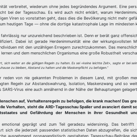
ität verbreitet, wiederum ohne jedes begründendes Argument. Eine pers
cht bei der Tagesschau. Es wird auch nicht erklärt, warum Herdenimmu
hligen Viren so vonstatten geht, dass dies die Bevölkerung nicht mehr gef
 zum heutigen Tage — ohne die dortige katastrophale Lage im mindesten 
ahrlässig nur unzureichend beschrieben ist. Denn er berät ganz offensich
lifiziert. Dabei ist gerade Herdenimmunität eine der wirkungsvollsten
 Individuen mit den unzähligen Erregern zurechtzukommen. Das menschli
t lernen und dem menschlichen Organismus eine große Robustheit verscha
t, sich weiter an die gültigen Regeln zu halten. Es sei «keine leichte Zeit», sagte er bei se
zuhause zu bleiben, Abstand zu halten und die Maskenpflicht zu befolgen.”
ir reden von nie gekannten Problemen in diesem Land, mit großen men
rhängten Regeln zur Abstandswahrung, Isolation, Maskenzwang und so wei
 SARS-Virus eine auch annähernd in der Nähe der Behauptungen gelagerte
nschen auf, Verhaltensregeln zu befolgen, die krank machen! Das gren
nelle Verhalten, steht die ARD-Tagesschau Spalier und avanciert damit 
tsstaates und Gefährdung der Menschen in ihrer Gesundheit und
, emotional geprägt und zum Teil geradezu widersinnig. Das betrifft 
rt sich die jederzeit passenden statistischen Daten abzugreifen, die si
che ausnehmend propagandistisch gestalteten Tagesschau-Beiträge den