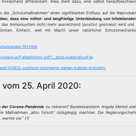
hinreichend differenziert. Alles dient dazu, eine selbst heraufbeschwo
ss die
„
Schutzmaßnahmen
”
einen signifikanten Einfluss auf die Reproduk
r, dass eine mittel- und langfristige Unterbindung von Infektionske
e das Immunsystem nicht mehr ausreichend (positiv) gestresst wird und 
könnten. Einfach, weil mit Macht unser natürlicher Schutzmechani
eckungsrate-101.html
navirus/Falldefinition.pdf?__blob=publicationFile
and/101832-politisch-motivierte-zahlen-kubicki-kritisiert/
vom 25. April 2020:
in der Corona-Pandemie
zu riskieren? Bundeskanzlerin Angela Merkel stell
ie Maßnahmen „allzu forsch“ rückgängig machten. Die Regierungschefin 
, warnte sie.” (1)