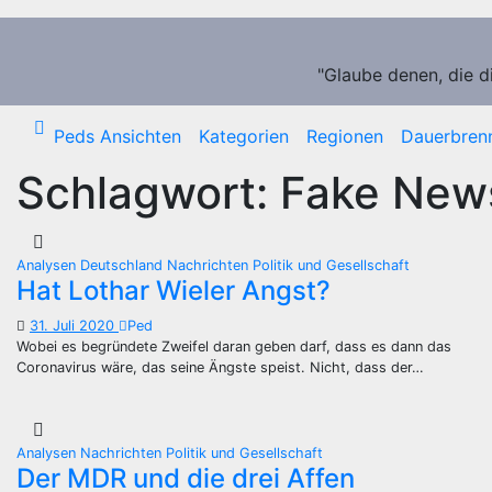
Zum
Inhalt
springen
"Glaube denen, die d
Peds Ansichten
Kategorien
Regionen
Dauerbren
Schlagwort:
Fake New
Analysen
Deutschland
Nachrichten
Politik und Gesellschaft
Hat Lothar Wieler Angst?
31. Juli 2020
Ped
Wobei es begründete Zweifel daran geben darf, dass es dann das
Coronavirus wäre, das seine Ängste speist. Nicht, dass der…
Analysen
Nachrichten
Politik und Gesellschaft
Der MDR und die drei Affen