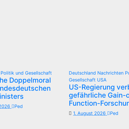
d
Politik und Gesellschaft
Deutschland
Nachrichten
P
che Doppelmoral
Gesellschaft
USA
US-Regierung verb
undesdeutschen
gefährliche Gain-o
nisters
Function-Forschu
 2026
Ped
1. August 2026
Ped