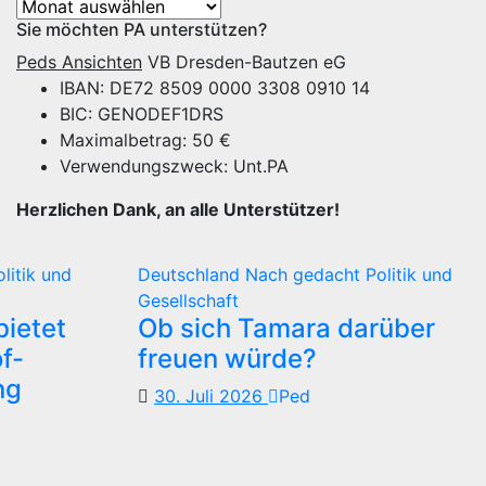
Archiv
Sie möchten PA unterstützen?
Peds Ansichten
VB Dresden-Bautzen eG
IBAN: DE72 8509 0000 3308 0910 14
BIC: GENODEF1DRS
Maximalbetrag: 50 €
Verwendungszweck: Unt.PA
Herzlichen Dank, an alle Unterstützer!
olitik und
Deutschland
Nach gedacht
Politik und
Gesellschaft
ietet
Ob sich Tamara darüber
f-
freuen würde?
ng
30. Juli 2026
Ped