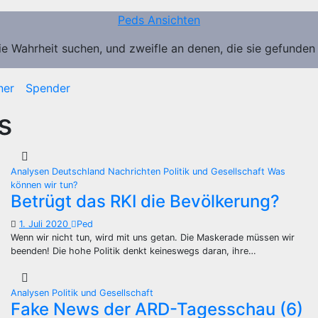
Peds Ansichten
ie Wahrheit suchen, und zweifle an denen, die sie gefunden
ner
Spender
s
Analysen
Deutschland
Nachrichten
Politik und Gesellschaft
Was
können wir tun?
Betrügt das RKI die Bevölkerung?
1. Juli 2020
Ped
Wenn wir nicht tun, wird mit uns getan. Die Maskerade müssen wir
beenden! Die hohe Politik denkt keineswegs daran, ihre…
Analysen
Politik und Gesellschaft
Fake News der ARD-Tagesschau (6)