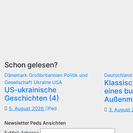
Schon gelesen?
Dänemark
Großbritannien
Politik und
Deutschlan
Klassis
Gesellschaft
Ukraine
USA
US-ukrainische
eines b
Geschichten (4)
Außenmi
5. August 2026
Ped
3. August
Newsletter Peds Ansichten
E-Mail-Adresse