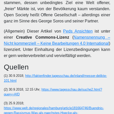
stammen, dessen unbedingtes Ziel eine Welt offener,
„freier“ Märkte ist, von der Bevölkerung kaum verstanden.
Open Society heißt Offene Gesellschaft – allerdings einer
ganz im Sinne des George Soros und seiner Partner.
(Allgemein) Dieser Artikel von
Peds Ansichten
ist unter
einer
Creative Commons-Lizenz
(
Namensnennung –
Nicht kommerziell – Keine Bearbeitungen 4.0 International
)
lizenziert. Unter Einhaltung der Lizenzbedingungen kann
er gern weiterverbreitet und vervielfältigt werden.
Quellen
(1) 30.9.2018;
http://faktenfinder.tagesschau.de/inland/messer-delikte-
101.html
(2) 30.9.2018, 12:15 Uhr;
https://www.tagesschau.de/suche2.html?
query=AfD
(3) 25.9.2018;
https://www.welt.de/regionales/hamburg/article181664746/Buendnis-
gegen-Rassismus-Was-als-naechstes-Hoecke-als-