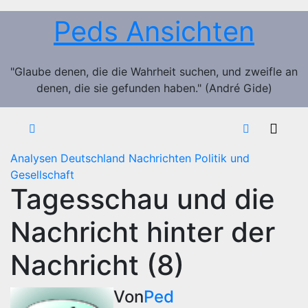
Zum
Peds Ansichten
Inhalt
springen
"Glaube denen, die die Wahrheit suchen, und zweifle an
denen, die sie gefunden haben." (André Gide)
Analysen
Deutschland
Nachrichten
Politik und
Gesellschaft
Tagesschau und die
Nachricht hinter der
Nachricht (8)
Von
Ped