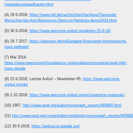
Integrationsbeauftragter.html
(4) 29.9.2018;
https://www.ndr.de/nachrichten/hamburg/Tausende-
Menschen-bei-Anti-Rassismus-Demo-in-Hamburg,demo2424.html
(5) 30.9.2018;
https://www.welcome-united.org/de/pm-25-9-18/
(6) 29.7.2017;
https://agensev.de/milliardaere-finanzieren-feministische-
ngos-weltweit/
(7) Mai 2014;
https://www.opensocietyfoundations.org/explainers/essential-legal-right-
trans-people
(8) 23.9.2018; Letzter Aufruf – Newsletter #5;
https://www.welcome-
united.org/de/
(9) 2.10.2018;
https://www.welcome-united.org/en/swarming-materials/
(10) 1997;
http://www.rand.org/pubs/monograph_reports/MR880.html
(11)
http://www.rand.org/content/dam/rand/pubs/monograph_reports/MR88
(12) 30.9.2018;
https://antiracist-parade.org/