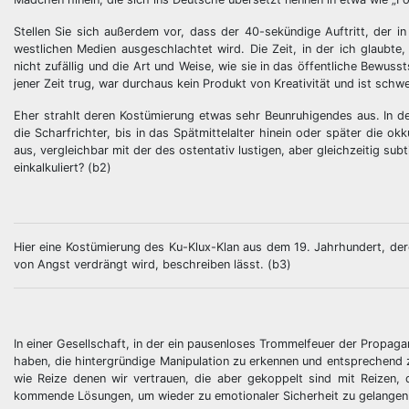
Stellen Sie sich außerdem vor, dass der 40-sekündige Auftritt, der i
westlichen Medien ausgeschlachtet wird. Die Zeit, in der ich glaubte
nicht zufällig und die Art und Weise, wie sie in das öffentliche Bewuss
jener Zeit trug, war durchaus kein Produkt von Kreativität und ist schw
Eher strahlt deren Kostümierung etwas sehr Beunruhigendes aus. In der
die Scharfrichter, bis in das Spätmittelalter hinein oder später die
aus, vergleichbar mit der des ostentativ lustigen, aber gleichzeitig su
einkalkuliert? (b2)
Hier eine Kostümierung des Ku-Klux-Klan aus dem 19. Jahrhundert, der
von Angst verdrängt wird, beschreiben lässt. (b3)
In einer Gesellschaft, in der ein pausenloses Trommelfeuer der Propaga
haben, die hintergründige Manipulation zu erkennen und entsprechend z
wie Reize denen wir vertrauen, die aber gekoppelt sind mit Reizen
kommende Lösungen, um wieder zu emotionaler Sicherheit zu gelangen