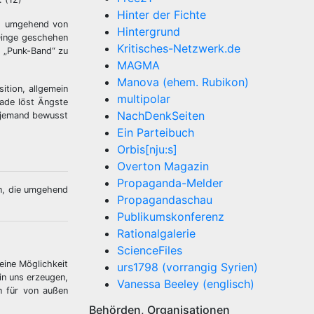
Hinter der Fichte
3), umgehend von
Hintergrund
 Dinge geschehen
Kritisches-Netzwerk.de
t „Punk-Band“ zu
MAGMA
Manova (ehem. Rubikon)
ition, allgemein
multipolar
rade löst Ängste
NachDenkSeiten
 jemand bewusst
Ein Parteibuch
Orbis[nju:s]
Overton Magazin
Propaganda-Melder
on, die umgehend
Propagandaschau
Publikumskonferenz
Rationalgalerie
ScienceFiles
eine Möglichkeit
urs1798 (vorrangig Syrien)
in uns erzeugen,
Vanessa Beeley (englisch)
n für von außen
Behörden, Organisationen