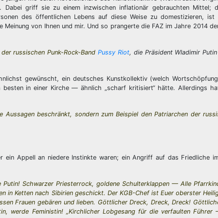
 Dabei griff sie zu einem inzwischen inflationär gebrauchten Mittel;
onen des öffentlichen Lebens auf diese Weise zu domestizieren, ist
 die Meinung von Ihnen und mir. Und so prangerte die FAZ im Jahre 2014 d
r der russischen Punk-Rock-Band
Pussy Riot
, die Präsident Wladimir Putin 
r sehnlichst gewünscht, ein deutsches Kunstkollektiv (welch Wortschöpfun
sten in einer Kirche — ähnlich „scharf kritisiert“ hätte. Allerdings h
che Aussagen beschränkt, sondern zum Beispiel den Patriarchen der rus
r ein Appell an niedere Instinkte waren; ein Angriff auf das Friedliche
be Putin! Schwarzer Priesterrock, goldene Schulterklappen — Alle Pfarrkin
 in Ketten nach Sibirien geschickt.
Der KGB-Chef ist Euer oberster Heilig
sen Frauen gebären und lieben. Göttlicher Dreck, Dreck, Dreck! Göttlich
in, werde Feministin!
„Kirchlicher Lobgesang für die verfaulten Führer