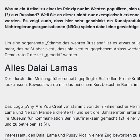
Warum ein Artikel zu einer im Prinzip nur im Westen populären, si
(?) aus Russland? Weil Sie an dieser nicht nur exemplarisch erken
werden. Es zeigt auch, dass hier sehr geschickt ein Kunstproduk
Nichtregierungsorganisationen (NROs) spielen dabei eine gewichtige 
Um eine sogenannte „Stimme des wahren Russland“ ist es etwas stil
mehr, das heißt aber nicht, dass sie nicht zu gegebenem Anlass wieder
Demokraten“ derzeit „geparkt“ werden.
Alles Dalai Lamas
Der durch die Meinungsführerschaft gepflegte Ruf edler Kreml-Krit
loszulassen. Bewusst wurde mir das bei einem Kurzbesuch in Berlin, im
Das Logo „Why Are You Creative“ stammt von dem Filmemacher Hermann
Lama und Nelson Mandela drehte (1) und seit drei Jahrzehnten unter d
im Museum für Kommunikation Berlin aufmerksam gemacht (2), einer vor
und zu betreiben ist (4).
Interessant, den Dalai Lama und Pussy Riot in einem Zug beworben zu s