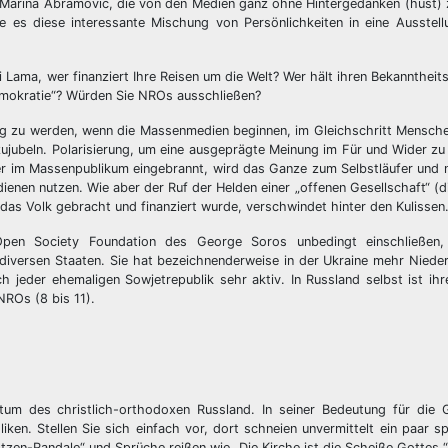
n Marina Abramovic, die von den Medien ganz ohne Hintergedanken (hust) 
e es diese interessante Mischung von Persönlichkeiten in eine Ausstell
Lama, wer finanziert Ihre Reisen um die Welt? Wer hält ihren Bekannthei
emokratie“? Würden Sie NROs ausschließen?
ig zu werden, wenn die Massenmedien beginnen, im Gleichschritt Mensche
zujubeln. Polarisierung, um eine ausgeprägte Meinung im Für und Wider zu 
lder im Massenpublikum eingebrannt, wird das Ganze zum Selbstläufer und
enen nutzen. Wie aber der Ruf der Helden einer „offenen Gesellschaft“ (die
 das Volk gebracht und finanziert wurde, verschwindet hinter den Kulissen
n Society Foundation des George Soros unbedingt einschließen, 
iversen Staaten. Sie hat bezeichnenderweise in der Ukraine mehr Nieder
h jeder ehemaligen Sowjetrepublik sehr aktiv. In Russland selbst ist ihre
NROs (8 bis 11).
igtum des christlich-orthodoxen Russland. In seiner Bedeutung für die 
ken. Stellen Sie sich einfach vor, dort schneien unvermittelt ein paar s
tzen-Randale“ und Sprüche reißen wie „Die Kirche ist die Scheiße Gottes.“