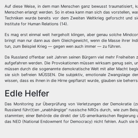
Auf diese Weise, in dem man Menschen ganz bewusst traumatisiert, k
Menschen erlangt werden. So in etwa kann man sich das vorstellen, was
Techniken wurde bereits vor dem Zweiten Weltkrieg geforscht und s
Institute for Human Relations (14).
Es mag erst einmal weit hergeholt klingen, aber genau solche Mindcon
bringt man nur dann aus dem Gleichgewicht, wenn die Masse ihrer Indi
tun, zum Beispiel Krieg — gegen wen auch immer — zu führen.
Da Russland offenbar seit Jahren seinen Bürgern viel mehr Freiheit
aufgefahren werden. Die Provokationen müssen wirksam genug sein, um
müssen durch die sogenannte demokratische Welt mit aller Macht beglei
sie sich befreien MÜSSEN. Die subjektiv, emotionale Zwangslage der
wissen, dass es ihnen in die Hirne gepflanzt wurde, glauben sie behe
Edle Helfer
Das Monitoring zur Überprüfung von Verletzungen der Demokratie (zu
Russland führ(t)en „unabhängige“ russische NROs durch, wie zum Beispi
stammten; einer Behörde die direkt der US-amerikanischen Regierung un
das NED (National Endowment for Democracy) nicht fehlen. Auch sie 