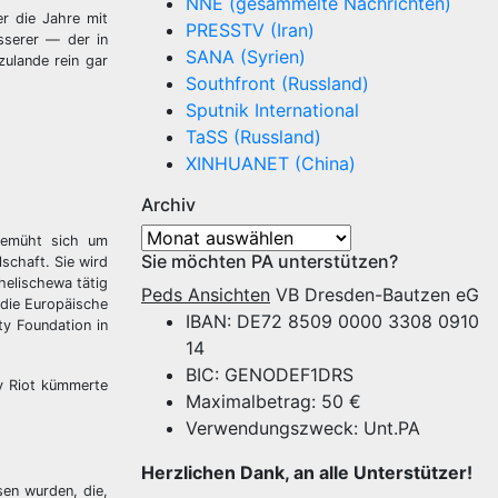
NNE (gesammelte Nachrichten)
er die Jahre mit
PRESSTV (Iran)
sserer — der in
SANA (Syrien)
zulande rein gar
Southfront (Russland)
Sputnik International
TaSS (Russland)
XINHUANET (China)
Archiv
Archiv
 bemüht sich um
Sie möchten PA unterstützen?
schaft. Sie wird
helischewa tätig
Peds Ansichten
VB Dresden-Bautzen eG
 die Europäische
IBAN: DE72 8509 0000 3308 0910
y Foundation in
14
BIC: GENODEF1DRS
sy Riot kümmerte
Maximalbetrag: 50 €
Verwendungszweck: Unt.PA
Herzlichen Dank, an alle Unterstützer!
sen wurden, die,