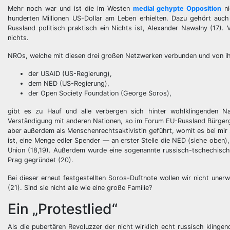
Mehr noch war und ist die im Westen
medial gehypte Opposition
ni
hunderten Millionen US-Dollar am Leben erhielten. Dazu gehört auc
Russland politisch praktisch ein Nichts ist, Alexander Nawalny (17).
nichts.
NROs, welche mit diesen drei großen Netzwerken verbunden und von ih
der USAID (US-Regierung),
dem NED (US-Regierung),
der Open Society Foundation (George Soros),
gibt es zu Hauf und alle verbergen sich hinter wohlklingenden N
Verständigung mit anderen Nationen, so im Forum EU-Russland Bürgerge
aber außerdem als Menschenrechtsaktivistin geführt, womit es bei mir s
ist, eine Menge edler Spender — an erster Stelle die NED (siehe oben
Union (18,19). Außerdem wurde eine sogenannte russisch-tschechisch
Prag gegründet (20).
Bei dieser erneut festgestellten Soros-Duftnote wollen wir nicht un
(21). Sind sie nicht alle wie eine große Familie?
Ein „Protestlied“
Als die pubertären Revoluzzer der nicht wirklich echt russisch klinge