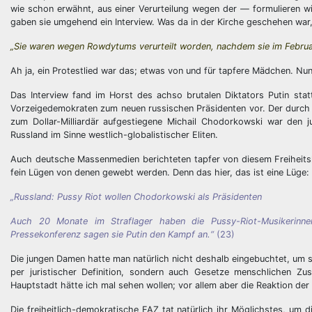
wie schon erwähnt, aus einer Verurteilung wegen der — formulieren w
gaben sie umgehend ein Interview. Was da in der Kirche geschehen war
„Sie waren wegen Rowdytums verurteilt worden, nachdem sie im Februar 
Ah ja, ein Protestlied war das; etwas von und für tapfere Mädchen. Nun 
Das Interview fand im Horst des achso brutalen Diktators Putin stat
Vorzeigedemokraten zum neuen russischen Präsidenten vor. Der durch e
zum Dollar-Milliardär aufgestiegene Michail Chodorkowski war den 
Russland im Sinne westlich-globalistischer Eliten.
Auch deutsche Massenmedien berichteten tapfer von diesem Freiheitsk
fein Lügen von denen gewebt werden. Denn das hier, das ist eine Lüge:
„Russland: Pussy Riot wollen Chodorkowski als Präsidenten
Auch 20 Monate im Straflager haben die Pussy-Riot-Musikerinne
Pressekonferenz sagen sie Putin den Kampf an.“
(23)
Die jungen Damen hatte man natürlich nicht deshalb eingebuchtet, um s
per juristischer Definition, sondern auch Gesetze menschlichen Zu
Hauptstadt hätte ich mal sehen wollen; vor allem aber die Reaktion der
Die freiheitlich-demokratische FAZ tat natürlich ihr Möglichstes, um d