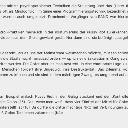
ann mittels psychopathischer Techniken die Steuerung über das (Unter-)
 oft als Mindcontrol, im Sinne einer Programmierungstechnik bezeichnet 
ie wurden auch umgesetzt. Prominenter Vorgänger von RAND war hierbe
trol-Praktiken meine ich in der Kostümierung der Pussy Riot zu erkennen
viduen aus dem Gleichgewicht gerät. Nur dann sind sie befähigt, „ausgef
en zugesteht, als es uns der Mainstream weismachen möchte, müssen schw
 die Staatsmacht herauszufordern — sprich eine Eskalation in Gang zu 
tet werden. Die Opfer aber ist man bestrebt, in eine emotionale Lage zu 
 Menschen fördert ihre Ungeduld, ihre Destruktivität. Das Dilemma, vo
rrschen zu können und sie sind in dem mächtigen Zwang, es umgehend aufz
m Beispiel einfach Pussy Riot in den Gulag stecken) und der „Kontrolle
el Golos (15). Gut, wenn man weiß, dass vier Fünftel der Mittel für Gol
terstellt ist (16) Da durfte die dritte mächtige NRO mit Verbindungen z
ließ Golos Tantiemen zukommen (b4):