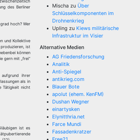
zwischenzeitlich
Mischa
zu
Über
ung des Berliner
Schlüsselkomponenten im
Drohnenkrieg
tsgrad hoch? Wer
Upling
zu
Kiews militärische
Infrastruktur im Visier
n und Kollektive
Alternative Medien
produzieren, ist
 nebenbei können
AG Friedensforschung
 gern mit „frei“
Analitik
.
Anti-Spiegel
aufgrund ihrer
antikrieg.com
lassungen als in
Blauer Bote
 Tätigkeit nicht
apolut (ehem. KenFM)
Dushan Wegner
einartysken
Elynitthria.net
Farce Mundi
Gläubigen ist es
Fassadenkratzer
pätpubertierende
Free21
. (12)