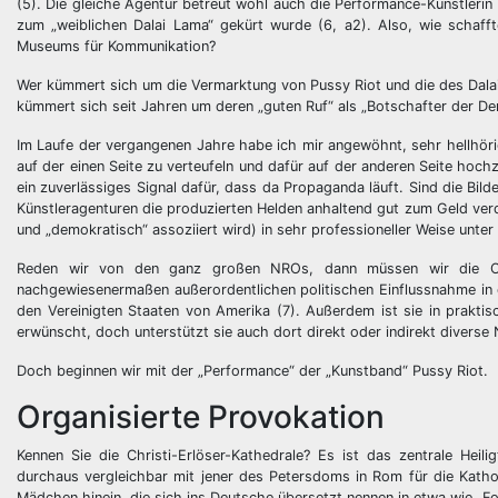
(5). Die gleiche Agentur betreut wohl auch die Performance-Künstleri
zum „weiblichen Dalai Lama“ gekürt wurde (6, a2). Also, wie schafft
Museums für Kommunikation?
Wer kümmert sich um die Vermarktung von Pussy Riot und die des Dalai 
kümmert sich seit Jahren um deren „guten Ruf“ als „Botschafter der D
Im Laufe der vergangenen Jahre habe ich mir angewöhnt, sehr hellhör
auf der einen Seite zu verteufeln und dafür auf der anderen Seite hoch
ein zuverlässiges Signal dafür, dass da Propaganda läuft. Sind die Bi
Künstleragenturen die produzierten Helden anhaltend gut zum Geld verdi
und „demokratisch“ assoziiert wird) in sehr professioneller Weise unter
Reden wir von den ganz großen NROs, dann müssen wir die Ope
nachgewiesenermaßen außerordentlichen politischen Einflussnahme in d
den Vereinigten Staaten von Amerika (7). Außerdem ist sie in praktisc
erwünscht, doch unterstützt sie auch dort direkt oder indirekt diverse 
Doch beginnen wir mit der „Performance“ der „Kunstband“ Pussy Riot.
Organisierte Provokation
Kennen Sie die Christi-Erlöser-Kathedrale? Es ist das zentrale Heil
durchaus vergleichbar mit jener des Petersdoms in Rom für die Katholi
Mädchen hinein, die sich ins Deutsche übersetzt nennen in etwa wie „Fo