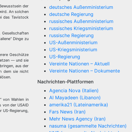
Bewusstsein der
deutsches Außenministerium
wird. An solchen
deutsche Regierung
i das Tavistock
russisches Außenministerium
russisches Kriegsministerium
. Gesellschaften
russische Regierung
allene“ Dinge zu
US-Außenministerium
US-Kriegsministerium
erere Geschütze
US-Regierung
setzen — und sie
Vereinte Nationen – Aktuell
bringen, aus der
Vereinte Nationen – Dokumente
n dem sie nicht
ulösen.
Nachrichten-Plattformen
Agencia Nova (Italien)
Al Mayadeen (Libanon)
“ von Wahlen in
amerika21 (Lateinamerika)
os von der USAID
ur US-Regierung,
Fars News (Iran)
Mehr News Agency (Iran)
nasuma (gesammelte Nachrichten)