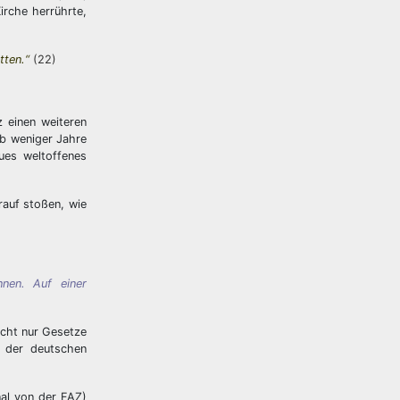
irche herrührte,
tten.“
(22)
z einen weiteren
lb weniger Jahre
ues weltoffenes
rauf stoßen, wie
nen. Auf einer
icht nur Gesetze
e der deutschen
nal von der FAZ)