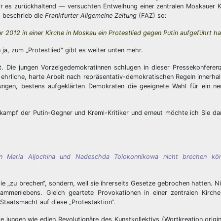
ir es zurückhaltend — versuchten Entweihung einer zentralen Moskauer K
, beschrieb die
Frankfurter Allgemeine Zeitung
(FAZ) so:
2012 in einer Kirche in Moskau ein Protestlied gegen Putin aufgeführt ha
ja, zum „Protestlied“ gibt es weiter unten mehr.
t. Die jungen Vorzeigedemokratinnen schlugen in dieser Pressekonferen
hrliche, harte Arbeit nach repräsentativ-demokratischen Regeln innerha
jungen, bestens aufgeklärten Demokraten die geeignete Wahl für ein ne
ampf der Putin-Gegner und Kreml-Kritiker und erneut möchte ich Sie da
n Maria Aljochina und Nadeschda Tolokonnikowa nicht brechen kön
ie „zu brechen“, sondern, weil sie ihrerseits Gesetze gebrochen hatten. N
sammenlebens. Gleich geartete Provokationen in einer zentralen Kirch
 Staatsmacht auf diese „Protestaktion“.
ie jungen wie edlen Revolutionäre des Kunstkollektivs (Wortkreation origi