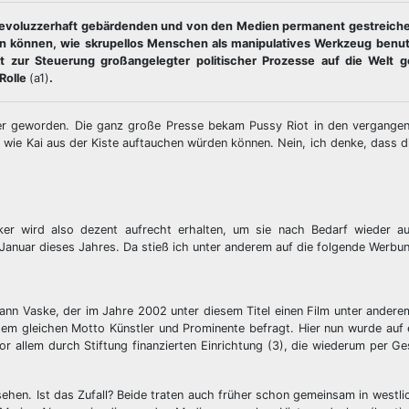
ch revoluzzerhaft gebärdenden und von den Medien permanent gestreich
nen können, wie skrupellos Menschen als manipulatives Werkzeug benut
t zur Steuerung großangelegter politischer Prozesse auf die Welt 
Rolle
(a1)
.
ler geworden. Die ganz große Presse bekam Pussy Riot in den vergangen
 wie Kai aus der Kiste auftauchen würden können. Nein, ich denke, dass d
iker wird also dezent aufrecht erhalten, um sie nach Bedarf wieder a
 Januar dieses Jahres. Da stieß ich unter anderem auf die folgende Werbun
 Vaske, der im Jahre 2002 unter diesem Titel einen Film unter anderem
em gleichen Motto Künstler und Prominente befragt. Hier nun wurde auf 
 allem durch Stiftung finanzierten Einrichtung (3), die wiederum per G
ehen. Ist das Zufall? Beide traten auch früher schon gemeinsam in westli