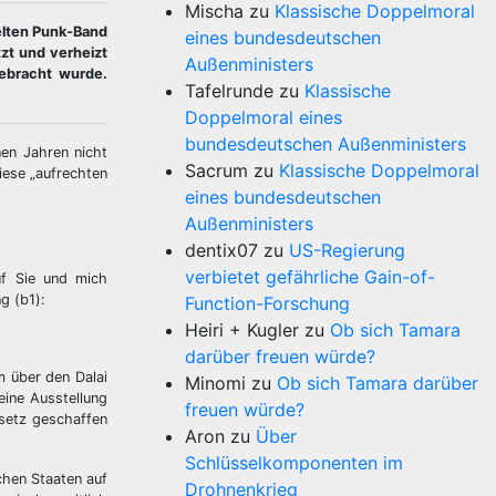
Mischa
zu
Klassische Doppelmoral
elten Punk-Band
eines bundesdeutschen
zt und verheizt
Außenministers
gebracht wurde.
Tafelrunde
zu
Klassische
Doppelmoral eines
bundesdeutschen Außenministers
en Jahren nicht
Sacrum
zu
Klassische Doppelmoral
iese „aufrechten
eines bundesdeutschen
Außenministers
dentix07
zu
US-Regierung
verbietet gefährliche Gain-of-
uf Sie und mich
g (b1):
Function-Forschung
Heiri + Kugler
zu
Ob sich Tamara
darüber freuen würde?
 über den Dalai
Minomi
zu
Ob sich Tamara darüber
eine Ausstellung
freuen würde?
esetz geschaffen
Aron
zu
Über
Schlüsselkomponenten im
chen Staaten auf
Drohnenkrieg