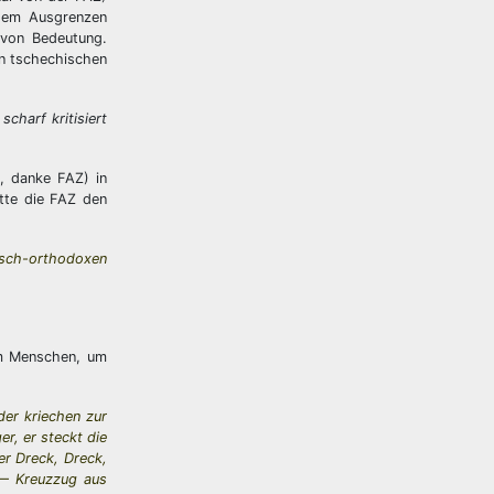
 dem Ausgrenzen
 von Bedeutung.
en tschechischen
scharf kritisiert
g, danke FAZ) in
atte die FAZ den
sisch-orthodoxen
 im Menschen, um
der kriechen zur
er, er steckt die
er Dreck, Dreck,
 — Kreuzzug aus