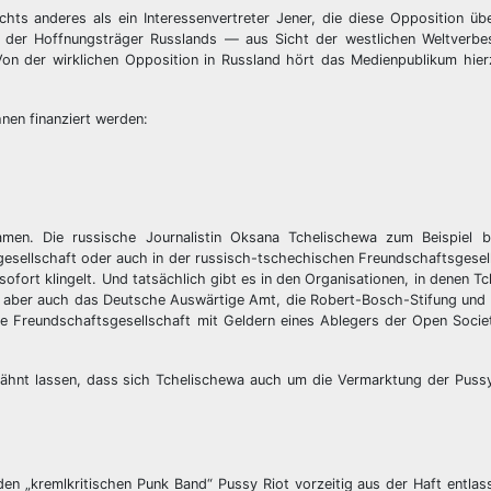
chts anderes als ein Interessenvertreter Jener, die diese Opposition üb
h der Hoffnungsträger Russlands — aus Sicht der westlichen Weltverbe
 Von der wirklichen Opposition in Russland hört das Medienpublikum hier
nen finanziert werden:
amen. Die russische Journalistin Oksana Tchelischewa zum Beispiel
sellschaft oder auch in der russisch-tschechischen Freundschaftsgesell
ofort klingelt. Und tatsächlich gibt es in den Organisationen, in denen Tc
), aber auch das Deutsche Auswärtige Amt, die Robert-Bosch-Stifung und
e Freundschaftsgesellschaft mit Geldern eines Ablegers der Open Societ
erwähnt lassen, dass sich Tchelischewa auch um die Vermarktung der Pus
nden „kremlkritischen Punk Band“ Pussy Riot vorzeitig aus der Haft entlas