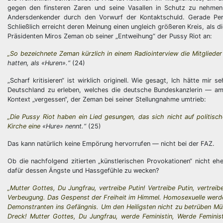
gegen den finsteren Zaren und seine Vasallen in Schutz zu nehmen.
Andersdenkender durch den Vorwurf der Kontaktschuld. Gerade Pers
Schließlich erreicht deren Meinung einen ungleich größeren Kreis, als
Präsidenten Miros Zeman ob seiner „Entweihung“ der Pussy Riot an:
„So bezeichnete Zeman kürzlich in einem Radiointerview die Mitgliede
hatten, als «Huren».“
(24)
„Scharf kritisieren“ ist wirklich originell. Wie gesagt, Ich hätte mi
Deutschland zu erleben, welches die deutsche Bundeskanzlerin — am be
Kontext „vergessen“, der Zeman bei seiner Stellungnahme umtrieb:
„Die Pussy Riot haben ein Lied gesungen, das sich nicht auf politis
Kirche eine
«Hure» nennt.“
(25)
Das kann natürlich keine Empörung hervorrufen — nicht bei der FAZ.
Ob die nachfolgend zitierten „künstlerischen Provokationen“ nicht ehe
dafür dessen Ängste und Hassgefühle zu wecken?
„Mutter Gottes, Du Jungfrau, vertreibe Putin! Vertreibe Putin, vertrei
Verbeugung. Das Gespenst der Freiheit im Himmel. Homosexuelle werden
Demonstranten ins Gefängnis. Um den Heiligsten nicht zu betrüben Müs
Dreck! Mutter Gottes, Du Jungfrau, werde Feministin, Werde Feminist