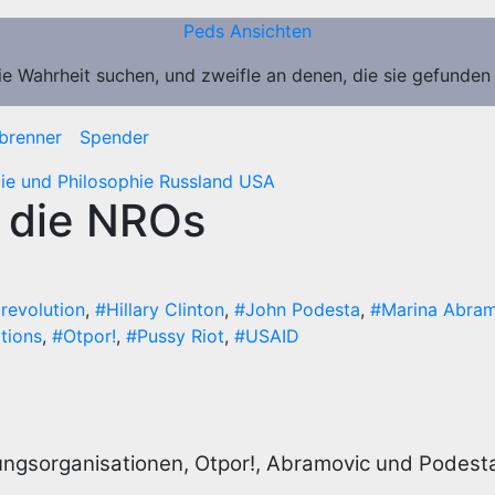
Peds Ansichten
ie Wahrheit suchen, und zweifle an denen, die sie gefunden
brenner
Spender
ie und Philosophie
Russland
USA
d die NROs
revolution
,
#Hillary Clinton
,
#John Podesta
,
#Marina Abra
tions
,
#Otpor!
,
#Pussy Riot
,
#USAID
rungsorganisationen, Otpor!, Abramovic und Podest