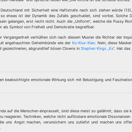
n Deutschland mit Sicherheit eine Haftstrafe nach sich ziehen würde (1
, so etwas ist der Dynamik des Zufalls geschuldet, sind vorbei. Solche
tsein gelangen, erst recht nicht. Auch die „Uniform“, welche die Pussy Rio
er als Symbol von Freiheit und Demokratie begreifbar.
 Vergangenheit verhüllten sich nach diesem Muster die Richter der Inquis
 okkult angehauchten Geheimbünde wie der
Ku-Klux-Klan
. Nein, diese Maske
btil gezeichneten, abgrundtief bösen Clowns in
Stephen Kings „Es“
. Hat das
en beabsichtigte emotionale Wirkung sich mit Belustigung und Faszinati
nda auf die Menschen einprasselt, sind diese meist so gelähmt, dass sie k
u reagieren. Techniken, welche nicht auflösbare emotionale Dissonanzen 
, die uns Angst machen, verunsichern uns zutiefst und machen uns offe
.