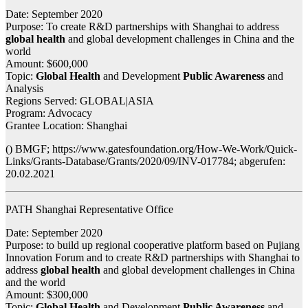
Date: September 2020
Purpose: To create R&D partnerships with Shanghai to address
global health
and global development challenges in China and the
world
Amount: $600,000
Topic:
Global Health
and Development
Public Awareness
and
Analysis
Regions Served: GLOBAL|ASIA
Program: Advocacy
Grantee Location: Shanghai
() BMGF; https://www.gatesfoundation.org/How-We-Work/Quick-
Links/Grants-Database/Grants/2020/09/INV-017784; abgerufen:
20.02.2021
PATH Shanghai Representative Office
Date: September 2020
Purpose: to build up regional cooperative platform based on Pujiang
Innovation Forum and to create R&D partnerships with Shanghai to
address
global health
and global development challenges in China
and the world
Amount: $300,000
Topic:
Global Health
and Development
Public Awareness
and