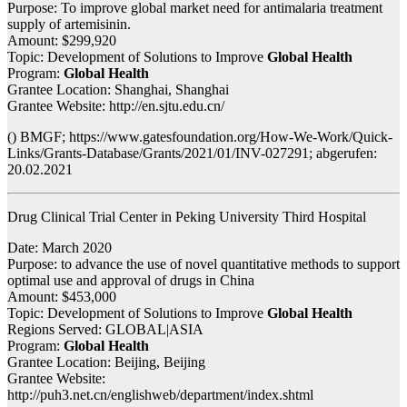
Purpose: To improve global market need for antimalaria treatment
supply of artemisinin.
Amount: $299,920
Topic: Development of Solutions to Improve
Global Health
Program:
Global Health
Grantee Location: Shanghai, Shanghai
Grantee Website: http://en.sjtu.edu.cn/
() BMGF; https://www.gatesfoundation.org/How-We-Work/Quick-
Links/Grants-Database/Grants/2021/01/INV-027291; abgerufen:
20.02.2021
Drug Clinical Trial Center in Peking University Third Hospital
Date: March 2020
Purpose: to advance the use of novel quantitative methods to support
optimal use and approval of drugs in China
Amount: $453,000
Topic: Development of Solutions to Improve
Global Health
Regions Served: GLOBAL|ASIA
Program:
Global Health
Grantee Location: Beijing, Beijing
Grantee Website:
http://puh3.net.cn/englishweb/department/index.shtml