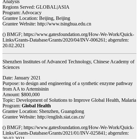
Analysis
Regions Served: GLOBAL|ASIA
Program: Advocacy
Grantee Location: Beijing, Beijing
Grantee Website: http://www.tsinghua.edu.cn
() BMGF; https://www.gatesfoundation.org/How-We-Work/Quick-
Links/Grants-Database/Grants/2020/04/INV-006261; abgerufen:
20.02.2021
Shenzhen Institutes of Advanced Technology, Chinese Academy of
Sciences
Date: January 2021
Purpose: to design and engineering of a synthetic enzyme pathway
from AA to Artemisinin
Amount: $800,000
Topic: Development of Solutions to Improve Global Health, Malaria
Program:
Global Health
Grantee Location: Shenzhen, Guangdong
Grantee Website: http://english.siat.cas.cn/
() BMGF; https://www.gatesfoundation.org/How-We-Work/Quick-
Links/Grants-Database/Grants/2021/01/INV-025841; abgerufen:
20.02.2021