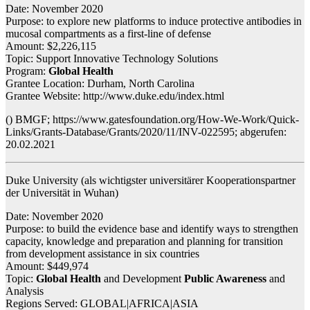
Date: November 2020
Purpose: to explore new platforms to induce protective antibodies in
mucosal compartments as a first-line of defense
Amount: $2,226,115
Topic: Support Innovative Technology Solutions
Program:
Global Health
Grantee Location: Durham, North Carolina
Grantee Website: http://www.duke.edu/index.html
() BMGF; https://www.gatesfoundation.org/How-We-Work/Quick-
Links/Grants-Database/Grants/2020/11/INV-022595; abgerufen:
20.02.2021
Duke University (als wichtigster universitärer Kooperationspartner
der Universität in Wuhan)
Date: November 2020
Purpose: to build the evidence base and identify ways to strengthen
capacity, knowledge and preparation and planning for transition
from development assistance in six countries
Amount: $449,974
Topic:
Global Health
and Development
Public Awareness
and
Analysis
Regions Served: GLOBAL|AFRICA|ASIA