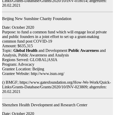
Links/Grants-Database/Grants/2020/10/INV-018014; abgerufen:
20.02.2021
Beijing New Sunshine Charity Foundation
Date: October 2020
Purpose: to fund a common fund which will engage local private
and public founders in a joint effort to set up a grant-making
common fund post COVID-19
Amount: $635,315
Topic:
Global Health
and Development
Public Awareness
and
Analysis, Public Awareness and Analysis
Regions Served: GLOBAL|ASIA
Program: Advocacy
Grantee Location: Beijing
Grantee Website: http://www.isun.org/
() BMGF; https://www.gatesfoundation.org/How-We-Work/Quick-
Links/Grants-Database/Grants/2020/10/INV-023809; abgerufen:
20.02.2021
Shenzhen Health Development and Research Center
Date: October 2020