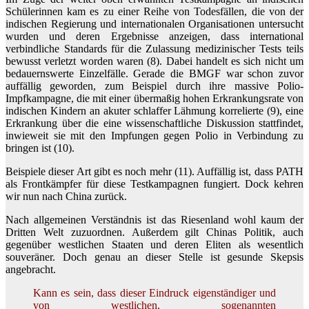
Schülerinnen kam es zu einer Reihe von Todesfällen, die von der
indischen Regierung und internationalen Organisationen untersucht
wurden und deren Ergebnisse anzeigen, dass international
verbindliche Standards für die Zulassung medizinischer Tests teils
bewusst verletzt worden waren (8). Dabei handelt es sich nicht um
bedauernswerte Einzelfälle. Gerade die BMGF war schon zuvor
auffällig geworden, zum Beispiel durch ihre massive Polio-
Impfkampagne, die mit einer übermaßig hohen Erkrankungsrate von
indischen Kindern an akuter schlaffer Lähmung korrelierte (9), eine
Erkrankung über die eine wissenschaftliche Diskussion stattfindet,
inwieweit sie mit den Impfungen gegen Polio in Verbindung zu
bringen ist (10).
Beispiele dieser Art gibt es noch mehr (11). Auffällig ist, dass PATH
als Frontkämpfer für diese Testkampagnen fungiert. Dock kehren
wir nun nach China zurück.
Nach allgemeinen Verständnis ist das Riesenland wohl kaum der
Dritten Welt zuzuordnen. Außerdem gilt Chinas Politik, auch
gegenüber westlichen Staaten und deren Eliten als wesentlich
souveräner. Doch genau an dieser Stelle ist gesunde Skepsis
angebracht.
Kann es sein, dass dieser Eindruck eigenständiger und
von westlichen, sogenannten