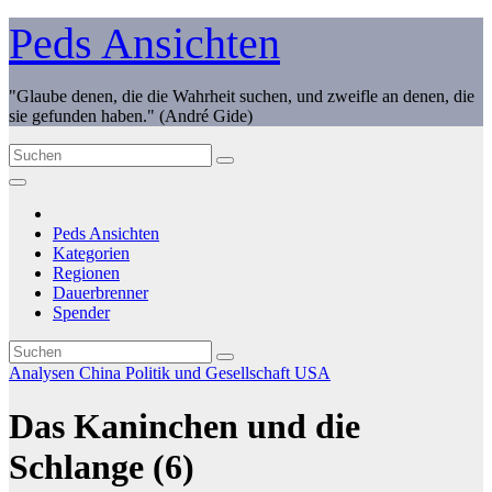
Zum
Peds Ansichten
Inhalt
springen
"Glaube denen, die die Wahrheit suchen, und zweifle an denen, die
sie gefunden haben." (André Gide)
Peds Ansichten
Kategorien
Regionen
Dauerbrenner
Spender
Analysen
China
Politik und Gesellschaft
USA
Das Kaninchen und die
Schlange (6)