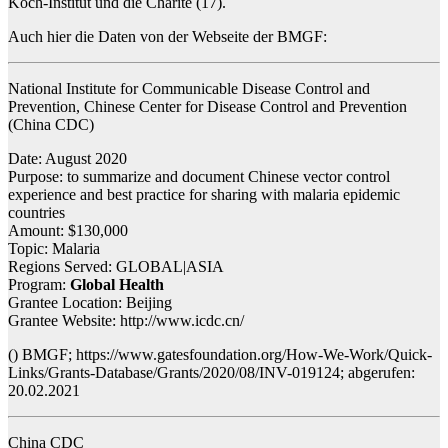
Koch-Institut und die Charite (17).
Auch hier die Daten von der Webseite der BMGF:
National Institute for Communicable Disease Control and
Prevention, Chinese Center for Disease Control and Prevention
(China CDC)
Date: August 2020
Purpose: to summarize and document Chinese vector control
experience and best practice for sharing with malaria epidemic
countries
Amount: $130,000
Topic: Malaria
Regions Served: GLOBAL|ASIA
Program:
Global Health
Grantee Location: Beijing
Grantee Website: http://www.icdc.cn/
() BMGF; https://www.gatesfoundation.org/How-We-Work/Quick-
Links/Grants-Database/Grants/2020/08/INV-019124; abgerufen:
20.02.2021
China CDC