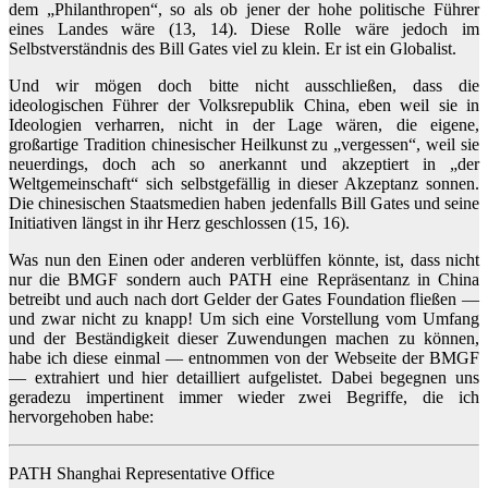
dem „Philanthropen“, so als ob jener der hohe politische Führer
eines Landes wäre (13, 14). Diese Rolle wäre jedoch im
Selbstverständnis des Bill Gates viel zu klein. Er ist ein Globalist.
Und wir mögen doch bitte nicht ausschließen, dass die
ideologischen Führer der Volksrepublik China, eben weil sie in
Ideologien verharren, nicht in der Lage wären, die eigene,
großartige Tradition chinesischer Heilkunst zu „vergessen“, weil sie
neuerdings, doch ach so anerkannt und akzeptiert in „der
Weltgemeinschaft“ sich selbstgefällig in dieser Akzeptanz sonnen.
Die chinesischen Staatsmedien haben jedenfalls Bill Gates und seine
Initiativen längst in ihr Herz geschlossen (15, 16).
Was nun den Einen oder anderen verblüffen könnte, ist, dass nicht
nur die BMGF sondern auch PATH eine Repräsentanz in China
betreibt und auch nach dort Gelder der Gates Foundation fließen —
und zwar nicht zu knapp! Um sich eine Vorstellung vom Umfang
und der Beständigkeit dieser Zuwendungen machen zu können,
habe ich diese einmal — entnommen von der Webseite der BMGF
— extrahiert und hier detailliert aufgelistet. Dabei begegnen uns
geradezu impertinent immer wieder zwei Begriffe, die ich
hervorgehoben habe:
PATH Shanghai Representative Office