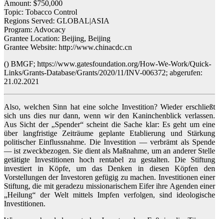
Amount: $750,000
Topic: Tobacco Control
Regions Served: GLOBAL|ASIA
Program: Advocacy
Grantee Location: Beijing, Beijing
Grantee Website: http://www.chinacdc.cn
() BMGF; https://www.gatesfoundation.org/How-We-Work/Quick-
Links/Grants-Database/Grants/2020/11/INV-006372; abgerufen:
21.02.2021
Also, welchen Sinn hat eine solche Investition? Wieder erschließt
sich uns dies nur dann, wenn wir den Kaninchenblick verlassen.
Aus Sicht der „Spender“ scheint die Sache klar: Es geht um eine
über langfristige Zeiträume geplante Etablierung und Stärkung
politischer Einflussnahme. Die Investition — verbrämt als Spende
— ist zweckbezogen. Sie dient als Maßnahme, um an anderer Stelle
getätigte Investitionen hoch rentabel zu gestalten. Die Stiftung
investiert in Köpfe, um das Denken in diesen Köpfen den
Vorstellungen der Investoren gefügig zu machen. Investitionen einer
Stiftung, die mit geradezu missionarischem Eifer ihre Agenden einer
„Heilung“ der Welt mittels Impfen verfolgen, sind ideologische
Investitionen.