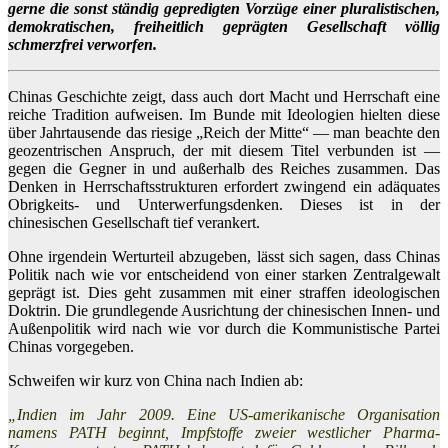
gerne die sonst ständig gepredigten Vorzüge einer pluralistischen,
demokratischen, freiheitlich geprägten Gesellschaft völlig
schmerzfrei verworfen.
Chinas Geschichte zeigt, dass auch dort Macht und Herrschaft eine
reiche Tradition aufweisen. Im Bunde mit Ideologien hielten diese
über Jahrtausende das riesige „Reich der Mitte“ — man beachte den
geozentrischen Anspruch, der mit diesem Titel verbunden ist —
gegen die Gegner in und außerhalb des Reiches zusammen. Das
Denken in Herrschaftsstrukturen erfordert zwingend ein adäquates
Obrigkeits- und Unterwerfungsdenken. Dieses ist in der
chinesischen Gesellschaft tief verankert.
Ohne irgendein Werturteil abzugeben, lässt sich sagen, dass Chinas
Politik nach wie vor entscheidend von einer starken Zentralgewalt
geprägt ist. Dies geht zusammen mit einer straffen ideologischen
Doktrin. Die grundlegende Ausrichtung der chinesischen Innen- und
Außenpolitik wird nach wie vor durch die Kommunistische Partei
Chinas vorgegeben.
Schweifen wir kurz von China nach Indien ab:
„Indien im Jahr 2009. Eine US-amerikanische Organisation
namens PATH beginnt, Impfstoffe zweier westlicher Pharma-