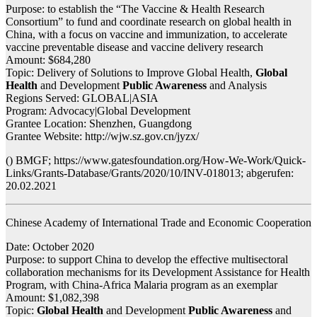
Purpose: to establish the “The Vaccine & Health Research
Consortium” to fund and coordinate research on global health in
China, with a focus on vaccine and immunization, to accelerate
vaccine preventable disease and vaccine delivery research
Amount: $684,280
Topic: Delivery of Solutions to Improve Global Health,
Global
Health
and Development
Public Awareness
and Analysis
Regions Served: GLOBAL|ASIA
Program: Advocacy|Global Development
Grantee Location: Shenzhen, Guangdong
Grantee Website: http://wjw.sz.gov.cn/jyzx/
() BMGF; https://www.gatesfoundation.org/How-We-Work/Quick-
Links/Grants-Database/Grants/2020/10/INV-018013; abgerufen:
20.02.2021
Chinese Academy of International Trade and Economic Cooperation
Date: October 2020
Purpose: to support China to develop the effective multisectoral
collaboration mechanisms for its Development Assistance for Health
Program, with China-Africa Malaria program as an exemplar
Amount: $1,082,398
Topic:
Global Health
and Development
Public Awareness
and