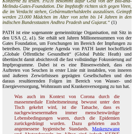
Konzerne zu testen. PATH bekommt dafür Geld von der Bill-and-
Melinda-Gates-Foundation. Die Impfstoffe richten sich gegen Viren,
die im Verdacht stehen, Gebärmutterhalskrebs auszulösen. Geimpft
werden 23.000 Mädchen im Alter von zehn bis 14 Jahren in den
indischen Bundesstaaten Andhra Pradesh und Gujarat.“
(1)
PATH ist eine sogenannte gemeinnützige Organisation, mit Sitz in
den USA (2, a1). Sie erhält seit Jahren Millionensummen von der
Gates Foundation, um Forschungen im Bereich der Impfungen zu
betreiben. Die propagierte Agenda von PATH lautet hochoffiziell
„Globale Öffentliche Gesundheit“ (Global Public Heath) und
übertüncht damit absichtsvoll die fast vollständige Fokussierung auf
Impfprogramme. Dabei ist es eine Binsenweisheit, dass ein
Auftreten von Seuchen in erster Linie mit instabilen, von inneren
und äußeren Zerwürfnissen geprägten Gesellschaften und den
daraus resultierenden Folgen im Bereich von Wasser- und
Energieversorgung, Wohnraum und Krankenversorgung zu tun hat.
Was auch im Kontext von Corona durch die
massenmediale Einheitsmeinung bewusst unter den
Tisch gekehrt wird, ist die Tatsache, dass es
nachgewiesenermaßen immer menschenwürdige
Lebensbedingungen waren, durch die Epidemien
zurückgedrängt wurden. Dazu gehörten auch
angemessene hygienische Standards.
Maskenzwang