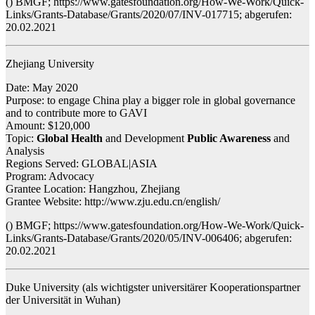
() BMGF; https://www.gatesfoundation.org/How-We-Work/Quick-
Links/Grants-Database/Grants/2020/07/INV-017715; abgerufen:
20.02.2021
Zhejiang University
Date: May 2020
Purpose: to engage China play a bigger role in global governance
and to contribute more to GAVI
Amount: $120,000
Topic:
Global Health
and Development
Public Awareness
and
Analysis
Regions Served: GLOBAL|ASIA
Program: Advocacy
Grantee Location: Hangzhou, Zhejiang
Grantee Website: http://www.zju.edu.cn/english/
() BMGF; https://www.gatesfoundation.org/How-We-Work/Quick-
Links/Grants-Database/Grants/2020/05/INV-006406; abgerufen:
20.02.2021
Duke University (als wichtigster universitärer Kooperationspartner
der Universität in Wuhan)