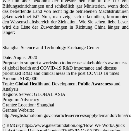
Wie nun aber bekommt der Investor den Fuß in die Tür von
Bildungseinrichtungen und schließlich gar Ministerien, wenn doch
das betreffende Land von recht rigide betriebenen Machtstrukturen
gekennzeichnet ist? Nun, man zeigt sich erkenntlich, korrumpiert
den Wissenschaftsbereich der Zielnation. Wie Sie sehen, liebe Leser,
wird die Liste der Zuwendungen in Richtung China länger und
länger:
Shanghai Science and Technology Exchange Center
Date: August 2020
Purpose: to support a workshop to increase stakeholder’s awareness
of global health and COVID-19 R&D importance and discuss
prioritized R&D and clinical areas in the post-COVID-19 times
Amount: $130,000
Topic:
Global Health
and Development
Public Awareness
and
Analysis
Regions Served: GLOBAL|ASIA
Program: Advocacy
Grantee Location: Shanghai
Grantee Website:
http://english.mofcom.gov.cn/article/services/supplydemandofchina
() BMGF; https://www.gatesfoundation.org/How-We-Work/Quick-
Links/Grants-Database/Grants/2020/08/INV-017787; abgerufen: