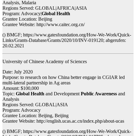
Analysis, Malaria
Regions Served: GLOBAL|AFRICA|ASIA
Program: Advocacy|
Global Health
Grantee Location: Beijing
Grantee Website: http://www.caitec.org.cn/
() BMGF; https://www.gatesfoundation.org/How-We-Work/Quick-
Links/Grants-Database/Grants/2020/10/INV-019120; abgerufen:
20.02.2021
University of Chinese Academy of Sciences
Date: July 2020
Purpose: to research on how China better engage in CGIAR led
multi-lateral partnership in Ag areas
Amount: $100,000
Topic:
Global Health
and Development
Public Awareness
and
Analysis
Regions Served: GLOBAL|ASIA
Program: Advocacy
Grantee Location: Beijing, Beijing
Grantee Website: http://english.ucas.ac.cn/index.php/about-ucas
() BMGF; https://www.gatesfoundation.org/How-We-Work/Quick-