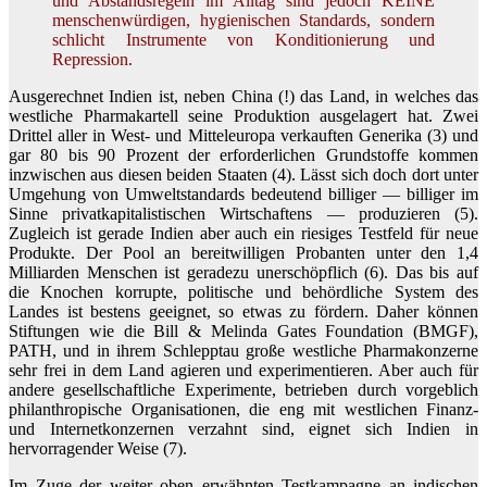
und Abstandsregeln im Alltag sind jedoch KEINE
menschenwürdigen, hygienischen Standards, sondern
schlicht Instrumente von Konditionierung und
Repression.
Ausgerechnet Indien ist, neben China (!) das Land, in welches das
westliche Pharmakartell seine Produktion ausgelagert hat. Zwei
Drittel aller in West- und Mitteleuropa verkauften Generika (3) und
gar 80 bis 90 Prozent der erforderlichen Grundstoffe kommen
inzwischen aus diesen beiden Staaten (4). Lässt sich doch dort unter
Umgehung von Umweltstandards bedeutend billiger — billiger im
Sinne privatkapitalistischen Wirtschaftens — produzieren (5).
Zugleich ist gerade Indien aber auch ein riesiges Testfeld für neue
Produkte. Der Pool an bereitwilligen Probanten unter den 1,4
Milliarden Menschen ist geradezu unerschöpflich (6). Das bis auf
die Knochen korrupte, politische und behördliche System des
Landes ist bestens geeignet, so etwas zu fördern. Daher können
Stiftungen wie die Bill & Melinda Gates Foundation (BMGF),
PATH, und in ihrem Schlepptau große westliche Pharmakonzerne
sehr frei in dem Land agieren und experimentieren. Aber auch für
andere gesellschaftliche Experimente, betrieben durch vorgeblich
philanthropische Organisationen, die eng mit westlichen Finanz-
und Internetkonzernen verzahnt sind, eignet sich Indien in
hervorragender Weise (7).
Im Zuge der weiter oben erwähnten Testkampagne an indischen