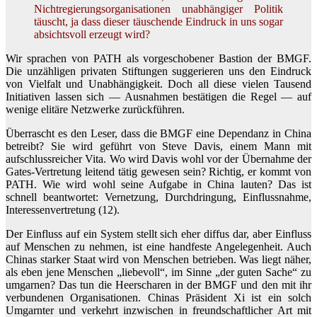
Nichtregierungsorganisationen unabhängiger Politik
täuscht, ja dass dieser täuschende Eindruck in uns sogar
absichtsvoll erzeugt wird?
Wir sprachen von PATH als vorgeschobener Bastion der BMGF.
Die unzähligen privaten Stiftungen suggerieren uns den Eindruck
von Vielfalt und Unabhängigkeit. Doch all diese vielen Tausend
Initiativen lassen sich — Ausnahmen bestätigen die Regel — auf
wenige elitäre Netzwerke zurückführen.
Überrascht es den Leser, dass die BMGF eine Dependanz in China
betreibt? Sie wird geführt von Steve Davis, einem Mann mit
aufschlussreicher Vita. Wo wird Davis wohl vor der Übernahme der
Gates-Vertretung leitend tätig gewesen sein? Richtig, er kommt von
PATH. Wie wird wohl seine Aufgabe in China lauten? Das ist
schnell beantwortet: Vernetzung, Durchdringung, Einflussnahme,
Interessenvertretung (12).
Der Einfluss auf ein System stellt sich eher diffus dar, aber Einfluss
auf Menschen zu nehmen, ist eine handfeste Angelegenheit. Auch
Chinas starker Staat wird von Menschen betrieben. Was liegt näher,
als eben jene Menschen „liebevoll“, im Sinne „der guten Sache“ zu
umgarnen? Das tun die Heerscharen in der BMGF und den mit ihr
verbundenen Organisationen. Chinas Präsident Xi ist ein solch
Umgarnter und verkehrt inzwischen in freundschaftlicher Art mit