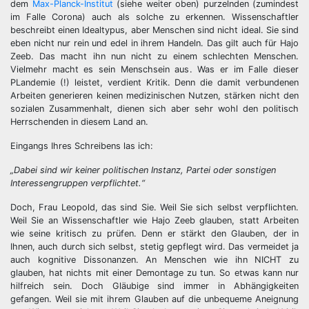
dem
Max-Planck-Institut
(siehe weiter oben) purzelnden (zumindest
im Falle Corona) auch als solche zu erkennen. Wissenschaftler
beschreibt einen Idealtypus, aber Menschen sind nicht ideal. Sie sind
eben nicht nur rein und edel in ihrem Handeln. Das gilt auch für Hajo
Zeeb. Das macht ihn nun nicht zu einem schlechten Menschen.
Vielmehr macht es sein Menschsein aus. Was er im Falle dieser
PLandemie (!) leistet, verdient Kritik. Denn die damit verbundenen
Arbeiten generieren keinen medizinischen Nutzen, stärken nicht den
sozialen Zusammenhalt, dienen sich aber sehr wohl den politisch
Herrschenden in diesem Land an.
Eingangs Ihres Schreibens las ich:
„Dabei sind wir keiner politischen Instanz, Partei oder sonstigen
Interessengruppen verpflichtet.“
Doch, Frau Leopold, das sind Sie. Weil Sie sich selbst verpflichten.
Weil Sie an Wissenschaftler wie Hajo Zeeb glauben, statt Arbeiten
wie seine kritisch zu prüfen. Denn er stärkt den Glauben, der in
Ihnen, auch durch sich selbst, stetig gepflegt wird. Das vermeidet ja
auch kognitive Dissonanzen. An Menschen wie ihn NICHT zu
glauben, hat nichts mit einer Demontage zu tun. So etwas kann nur
hilfreich sein. Doch Gläubige sind immer in Abhängigkeiten
gefangen. Weil sie mit ihrem Glauben auf die unbequeme Aneignung