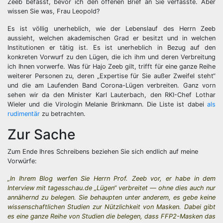
Zeeb befasst, bevor ich den offenen Brief an Sie verfasste. Aber
wissen Sie was, Frau Leopold?
Es ist völlig unerheblich, wie der Lebenslauf des Herrn Zeeb
aussieht, welchen akademischen Grad er besitzt und in welchen
Institutionen er tätig ist. Es ist unerheblich in Bezug auf den
konkreten Vorwurf zu den Lügen, die ich ihm und deren Verbreitung
ich Ihnen vorwerfe. Was für Hajo Zeeb gilt, trifft für eine ganze Reihe
weiterer Personen zu, deren „Expertise für Sie außer Zweifel steht“
und die am Laufenden Band Corona-Lügen verbreiten. Ganz vorn
sehen wir da den Minister Karl Lauterbach, den RKI-Chef Lothar
Wieler und die Virologin Melanie Brinkmann. Die Liste ist dabei
als
rudimentär
zu betrachten.
Zur Sache
Zum Ende Ihres Schreibens beziehen Sie sich endlich auf meine
Vorwürfe:
„In Ihrem Blog werfen Sie Herrn Prof. Zeeb vor, er habe in dem
Interview mit tagesschau.de „Lügen“ verbreitet — ohne dies auch nur
annähernd zu belegen. Sie behaupten unter anderem, es gebe keine
wissenschaftlichen Studien zur Nützlichkeit von Masken. Dabei gibt
es eine ganze Reihe von Studien die belegen, dass FFP2-Masken das