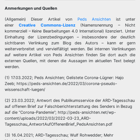
Anmerkungen und Quellen
(Allgemein) Dieser Artikel von
Peds Ansichten
ist unter
einer
Creative Commons-Lizenz
(Namensnennung – Nicht
kommerziell – Keine Bearbeitungen 4.0 International) lizenziert. Unter
Einhaltung der Lizenzbedingungen – insbesondere der deutlich
sichtbaren Verlinkung zum Blog des Autors – kann er gern
weiterverbreitet und vervielfältigt werden. Bei internen Verlinkungen
auf weitere Artikel von Peds Ansichten finden Sie dort auch die
externen Quellen, mit denen die Aussagen im aktuellen Text belegt
werden.
(1) 17.03.2022; Peds Ansichten; Gelistete Corona-Lügner: Hajo
Zeeb; https://peds-ansichten.de/2022/03/corona-pseudo-
wissenschaft-luegen/
(2) 23.03.2022; Antwort des Publikumsservice der ARD-Tagesschau
auf offenen Brief zur Falschberichterstattung des Senders in Bezug
auf die “Corona-Pandemie”; http://peds-ansichten.net/wp-
content/uploads/2022/03/2022-03-23_ARD-
Tagesschau_AntwortAufOffenenBrief_PedsAnsichten.pdf
(3) 16.04.2021; ARD-Tagesschau; Wulf Rohwedder; Mehr