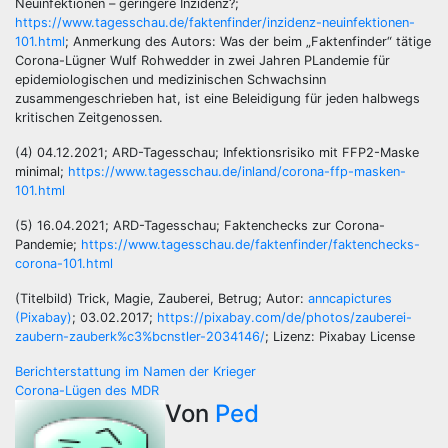
Neuinfektionen – geringere Inzidenz?;
https://www.tagesschau.de/faktenfinder/inzidenz-neuinfektionen-
101.html
; Anmerkung des Autors: Was der beim „Faktenfinder“ tätige
Corona-Lügner Wulf Rohwedder in zwei Jahren PLandemie für
epidemiologischen und medizinischen Schwachsinn
zusammengeschrieben hat, ist eine Beleidigung für jeden halbwegs
kritischen Zeitgenossen.
(4) 04.12.2021; ARD-Tagesschau; Infektionsrisiko mit FFP2-Maske
minimal;
https://www.tagesschau.de/inland/corona-ffp-masken-
101.html
(5) 16.04.2021; ARD-Tagesschau; Faktenchecks zur Corona-
Pandemie;
https://www.tagesschau.de/faktenfinder/faktenchecks-
corona-101.html
(Titelbild) Trick, Magie, Zauberei, Betrug; Autor:
anncapictures
(Pixabay)
; 03.02.2017;
https://pixabay.com/de/photos/zauberei-
zaubern-zauberk%c3%bcnstler-2034146/
; Lizenz: Pixabay License
Beitragsnavigation
Berichterstattung im Namen der Krieger
Corona-Lügen des MDR
Von
Ped