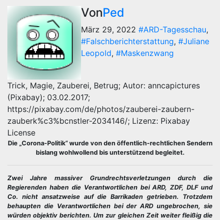
Von
Ped
März 29, 2022
#ARD-Tagesschau
,
#Falschberichterstattung
,
#Juliane
Leopold
,
#Maskenzwang
Trick, Magie, Zauberei, Betrug; Autor: anncapictures
(Pixabay); 03.02.2017;
https://pixabay.com/de/photos/zauberei-zaubern-
zauberk%c3%bcnstler-2034146/; Lizenz: Pixabay
License
Die „Corona-Politik“ wurde von den öffentlich-rechtlichen Sendern
bislang wohlwollend bis unterstützend begleitet.
Zwei Jahre massiver Grundrechtsverletzungen durch die
Regierenden haben die Verantwortlichen bei ARD, ZDF, DLF und
Co. nicht ansatzweise auf die Barrikaden getrieben. Trotzdem
behaupten die Verantwortlichen bei der ARD ungebrochen, sie
würden objektiv berichten. Um zur gleichen Zeit weiter fleißig die