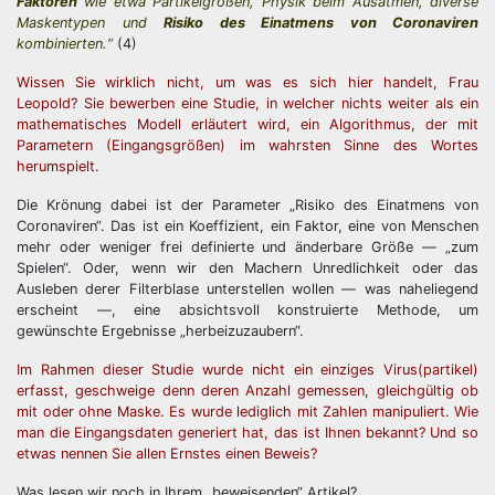
Faktoren
wie etwa Partikelgrößen, Physik beim Ausatmen, diverse
Maskentypen und
Risiko des Einatmens von Coronaviren
kombinierten.“
(4)
Wissen Sie wirklich nicht, um was es sich hier handelt, Frau
Leopold? Sie bewerben eine Studie, in welcher nichts weiter als ein
mathematisches Modell erläutert wird, ein Algorithmus, der mit
Parametern (Eingangsgrößen) im wahrsten Sinne des Wortes
herumspielt.
Die Krönung dabei ist der Parameter „Risiko des Einatmens von
Coronaviren“. Das ist ein Koeffizient, ein Faktor, eine von Menschen
mehr oder weniger frei definierte und änderbare Größe — „zum
Spielen“. Oder, wenn wir den Machern Unredlichkeit oder das
Ausleben derer Filterblase unterstellen wollen — was naheliegend
erscheint —, eine absichtsvoll konstruierte Methode, um
gewünschte Ergebnisse „herbeizuzaubern“.
Im Rahmen dieser Studie wurde nicht ein einziges Virus(partikel)
erfasst, geschweige denn deren Anzahl gemessen, gleichgültig ob
mit oder ohne Maske. Es wurde lediglich mit Zahlen manipuliert. Wie
man die Eingangsdaten generiert hat, das ist Ihnen bekannt? Und so
etwas nennen Sie allen Ernstes einen Beweis?
Was lesen wir noch in Ihrem „beweisenden“ Artikel?