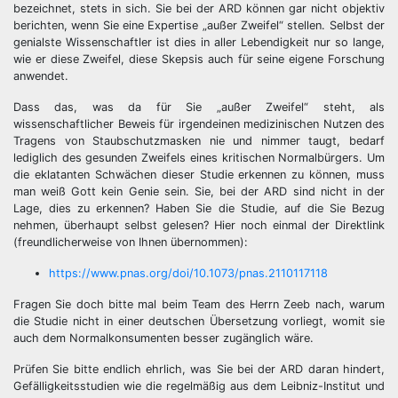
bezeichnet, stets in sich. Sie bei der ARD können gar nicht objektiv
berichten, wenn Sie eine Expertise „außer Zweifel“ stellen. Selbst der
genialste Wissenschaftler ist dies in aller Lebendigkeit nur so lange,
wie er diese Zweifel, diese Skepsis auch für seine eigene Forschung
anwendet.
Dass das, was da für Sie „außer Zweifel“ steht, als
wissenschaftlicher Beweis für irgendeinen medizinischen Nutzen des
Tragens von Staubschutzmasken nie und nimmer taugt, bedarf
lediglich des gesunden Zweifels eines kritischen Normalbürgers. Um
die eklatanten Schwächen dieser Studie erkennen zu können, muss
man weiß Gott kein Genie sein. Sie, bei der ARD sind nicht in der
Lage, dies zu erkennen? Haben Sie die Studie, auf die Sie Bezug
nehmen, überhaupt selbst gelesen? Hier noch einmal der Direktlink
(freundlicherweise von Ihnen übernommen):
https://www.pnas.org/doi/10.1073/pnas.2110117118
Fragen Sie doch bitte mal beim Team des Herrn Zeeb nach, warum
die Studie nicht in einer deutschen Übersetzung vorliegt, womit sie
auch dem Normalkonsumenten besser zugänglich wäre.
Prüfen Sie bitte endlich ehrlich, was Sie bei der ARD daran hindert,
Gefälligkeitsstudien wie die regelmäßig aus dem Leibniz-Institut und