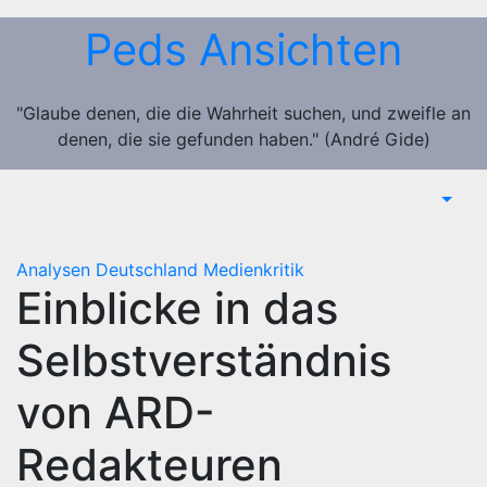
Zum
Peds Ansichten
Inhalt
springen
"Glaube denen, die die Wahrheit suchen, und zweifle an
denen, die sie gefunden haben." (André Gide)
Analysen
Deutschland
Medienkritik
Einblicke in das
Selbstverständnis
von ARD-
Redakteuren