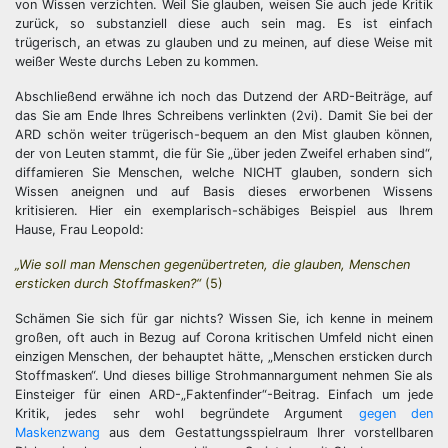
von Wissen verzichten. Weil Sie glauben, weisen Sie auch jede Kritik
zurück, so substanziell diese auch sein mag. Es ist einfach
trügerisch, an etwas zu glauben und zu meinen, auf diese Weise mit
weißer Weste durchs Leben zu kommen.
Abschließend erwähne ich noch das Dutzend der ARD-Beiträge, auf
das Sie am Ende Ihres Schreibens verlinkten (2vi). Damit Sie bei der
ARD schön weiter trügerisch-bequem an den Mist glauben können,
der von Leuten stammt, die für Sie „über jeden Zweifel erhaben sind“,
diffamieren Sie Menschen, welche NICHT glauben, sondern sich
Wissen aneignen und auf Basis dieses erworbenen Wissens
kritisieren. Hier ein exemplarisch-schäbiges Beispiel aus Ihrem
Hause, Frau Leopold:
„Wie soll man Menschen gegenübertreten, die glauben, Menschen
ersticken durch Stoffmasken?“
(5)
Schämen Sie sich für gar nichts? Wissen Sie, ich kenne in meinem
großen, oft auch in Bezug auf Corona kritischen Umfeld nicht einen
einzigen Menschen, der behauptet hätte, „Menschen ersticken durch
Stoffmasken“. Und dieses billige Strohmannargument nehmen Sie als
Einsteiger für einen ARD-„Faktenfinder“-Beitrag. Einfach um jede
Kritik, jedes sehr wohl begründete Argument
gegen den
Maskenzwang
aus dem Gestattungsspielraum Ihrer vorstellbaren