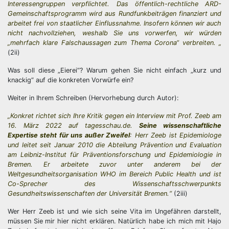
Interessengruppen verpflichtet. Das öffentlich-rechtliche ARD-
Gemeinschaftsprogramm wird aus Rundfunkbeiträgen finanziert und
arbeitet frei von staatlicher Einflussnahme. Insofern können wir auch
nicht nachvollziehen, weshalb Sie uns vorwerfen, wir würden
„mehrfach klare Falschaussagen zum Thema Corona“ verbreiten. „
(2ii)
Was soll diese „Eierei“? Warum gehen Sie nicht einfach „kurz und
knackig“ auf die konkreten Vorwürfe ein?
Weiter in Ihrem Schreiben (Hervorhebung durch Autor):
„Konkret richtet sich Ihre Kritik gegen ein Interview mit Prof. Zeeb am
16. März 2022 auf tagesschau.de.
Seine wissenschaftliche
Expertise steht für uns außer Zweifel
: Herr Zeeb ist Epidemiologe
und leitet seit Januar 2010 die Abteilung Prävention und Evaluation
am Leibniz-Institut für Präventionsforschung und Epidemiologie in
Bremen. Er arbeitete zuvor unter anderem bei der
Weltgesundheitsorganisation WHO im Bereich Public Health und ist
Co-Sprecher des Wissenschaftsschwerpunkts
Gesundheitswissenschaften der Universität Bremen.“
(2iii)
Wer Herr Zeeb ist und wie sich seine Vita im Ungefähren darstellt,
müssen Sie mir hier nicht erklären. Natürlich habe ich mich mit Hajo