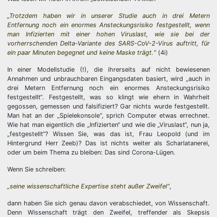
„Trotzdem haben wir in unserer Studie auch in drei Metern
Entfernung noch ein enormes Ansteckungsrisiko festgestellt, wenn
man Infizierten mit einer hohen Viruslast, wie sie bei der
vorherrschenden Delta-Variante des SARS-CoV-2-Virus auftritt, für
ein paar Minuten begegnet und keine Maske trägt.“
(4i)
In einer Modellstudie (!), die ihrerseits auf nicht bewiesenen
Annahmen und unbrauchbaren Eingangsdaten basiert, wird „auch in
drei Metern Entfernung noch ein enormes Ansteckungsrisiko
festgestellt“. Festgestellt, was so klingt wie ehern in Wahrheit
gegossen, gemessen und falsifiziert? Gar nichts wurde festgestellt.
Man hat an der „Spielekonsole“, sprich Computer etwas errechnet.
Wie hat man eigentlich die „Infizierten“ und wie die „Viruslast“, nun ja,
„festgestellt“? Wissen Sie, was das ist, Frau Leopold (und im
Hintergrund Herr Zeeb)? Das ist nichts weiter als Scharlatanerei,
oder um beim Thema zu bleiben: Das sind Corona-Lügen.
Wenn Sie schreiben:
„seine wissenschaftliche Expertise steht außer Zweifel“
,
dann haben Sie sich genau davon verabschiedet, von Wissenschaft.
Denn Wissenschaft trägt den Zweifel, treffender als Skepsis