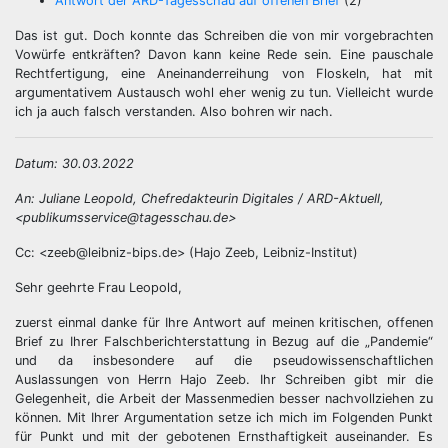
Antwort der ARD-Tagesschau auf offenen Brief
(2)
Das ist gut. Doch konnte das Schreiben die von mir vorgebrachten
Vowürfe entkräften? Davon kann keine Rede sein. Eine pauschale
Rechtfertigung, eine Aneinanderreihung von Floskeln, hat mit
argumentativem Austausch wohl eher wenig zu tun. Vielleicht wurde
ich ja auch falsch verstanden. Also bohren wir nach.
Datum: 30.03.2022
An: Juliane Leopold, Chefredakteurin Digitales / ARD-Aktuell,
<publikumsservice@tagesschau.de>
Cc: <
zeeb@leibniz-bips.de>
(Hajo Zeeb, Leibniz-Institut)
Sehr geehrte Frau Leopold,
zuerst einmal danke für Ihre Antwort auf meinen kritischen, offenen
Brief zu Ihrer Falschberichterstattung in Bezug auf die „Pandemie“
und da insbesondere auf die pseudowissenschaftlichen
Auslassungen von Herrn Hajo Zeeb. Ihr Schreiben gibt mir die
Gelegenheit, die Arbeit der Massenmedien besser nachvollziehen zu
können. Mit Ihrer Argumentation setze ich mich im Folgenden Punkt
für Punkt und mit der gebotenen Ernsthaftigkeit auseinander. Es