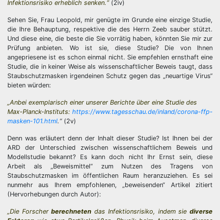
Infektionsrisiko erheblich senken.“
(2iv)
Sehen Sie, Frau Leopold, mir genügte im Grunde eine einzige Studie,
die Ihre Behauptung, respektive die des Herrn Zeeb sauber stützt.
Und diese eine, die beste die Sie vorrätig haben, könnten Sie mir zur
Prüfung anbieten. Wo ist sie, diese Studie? Die von Ihnen
angepriesene ist es schon einmal nicht. Sie empfehlen ernsthaft eine
Studie, die in keiner Weise als wissenschaftlicher Beweis taugt, dass
Staubschutzmasken irgendeinen Schutz gegen das „neuartige Virus“
bieten würden:
„Anbei exemplarisch einer unserer Berichte über eine Studie des
Max-Planck-Instituts:
https://www.tagesschau.de/inland/corona-ffp-
masken-101.html
.“
(2v)
Denn was erläutert denn der Inhalt dieser Studie? Ist Ihnen bei der
ARD der Unterschied zwischen wissenschaftlichem Beweis und
Modellstudie bekannt? Es kann doch nicht Ihr Ernst sein, diese
Arbeit als „Beweismittel“ zum Nutzen des Tragens von
Staubschutzmasken im öffentlichen Raum heranzuziehen. Es sei
nunmehr aus Ihrem empfohlenen, „beweisenden“ Artikel zitiert
(Hervorhebungen durch Autor):
„Die Forscher
berechneten
das Infektionsrisiko, indem sie
diverse