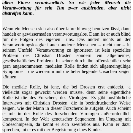
allem Eines: verantwortlich. So wie jeder Mensch die
Verantwortung für sein Tun zwar ausblenden, aber nicht
abstreifen kann.
Wenn ein Mensch sich also über Jahre hinweg benutzen lässt, dann
handelt er gewissermaßen verantwortungslos. Dann ist er auch blind
für die Folgen des eigenen Tuns. Das ändert nichts an der
Verantwortungslosigkeit auch anderer Menschen – nicht nur – in
seinem Umfeld. Verantwortung zu ignorieren ist kein spezielles
Problem des Christian Drosten sondern ein allgemeines,
gesellschaftliches Problem. In seiner durch ihn offensichtlich sehr
gern angenommenen, medialen Rolle finden sich allgemeingültige
Symptome – die wiederum auf die tiefer liegende Ursachen zeigen
können.
Die mediale Rolle, ist jene, die bei Drosten erst entdeckt, ja
vielleicht sogar geweckt werden musste, denn seine eigentliche
Rolle ist die des Forschers, des Virologen. Es gibt ausführliche
Interviews mit Christian Drosten, die in beeindruckender Weise
zeigen, wie der Mann in dieser Forscherrolle aufgeht. Auch scheint
er mir in der Rolle des forschenden Virologen außerordentlich
kompetent. In der Welt genetischer Sequenzen, im Umgang mit
Codeschnipseln, da kennt er sich zweifellos aus. Kann er dazu
sprechen, tut er es mit der Begeisterung eines Kindes.