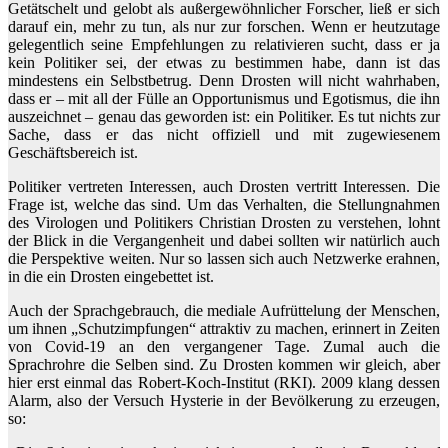
Getätschelt und gelobt als außergewöhnlicher Forscher, ließ er sich
darauf ein, mehr zu tun, als nur zur forschen. Wenn er heutzutage
gelegentlich seine Empfehlungen zu relativieren sucht, dass er ja
kein Politiker sei, der etwas zu bestimmen habe, dann ist das
mindestens ein Selbstbetrug. Denn Drosten will nicht wahrhaben,
dass er – mit all der Fülle an Opportunismus und Egotismus, die ihn
auszeichnet – genau das geworden ist: ein Politiker. Es tut nichts zur
Sache, dass er das nicht offiziell und mit zugewiesenem
Geschäftsbereich ist.
Politiker vertreten Interessen, auch Drosten vertritt Interessen. Die
Frage ist, welche das sind. Um das Verhalten, die Stellungnahmen
des Virologen und Politikers Christian Drosten zu verstehen, lohnt
der Blick in die Vergangenheit und dabei sollten wir natürlich auch
die Perspektive weiten. Nur so lassen sich auch Netzwerke erahnen,
in die ein Drosten eingebettet ist.
Auch der Sprachgebrauch, die mediale Aufrüttelung der Menschen,
um ihnen „Schutzimpfungen“ attraktiv zu machen, erinnert in Zeiten
von Covid-19 an den vergangener Tage. Zumal auch die
Sprachrohre die Selben sind. Zu Drosten kommen wir gleich, aber
hier erst einmal das Robert-Koch-Institut (RKI). 2009 klang dessen
Alarm, also der Versuch Hysterie in der Bevölkerung zu erzeugen,
so: