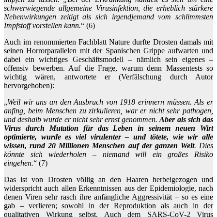
schwerwiegende allgemeine Virusinfektion, die erheblich stärkere
Nebenwirkungen zeitigt als sich irgendjemand vom schlimmsten
Impfstoff vorstellen kann.
“ (6)
Auch im renommierten Fachblatt Nature durfte Drosten damals mit
seinen Horrorparallelen mit der Spanischen Grippe aufwarten und
dabei ein wichtiges Geschäftsmodell – nämlich sein eigenes –
offensiv bewerben. Auf die Frage, warum denn Massentests so
wichtig wären, antwortete er (Verfälschung durch Autor
hervorgehoben):
„
Weil wir uns an den Ausbruch von 1918 erinnern müssen. Als er
anfing, beim Menschen zu zirkulieren, war er nicht sehr pathogen,
und deshalb wurde er nicht sehr ernst genommen.
Aber als sich das
Virus durch Mutation für das Leben in seinem neuen Wirt
optimierte, wurde es viel virulenter – und tötete, wie wir alle
wissen, rund 20 Millionen Menschen auf der ganzen Welt
. Dies
könnte sich wiederholen – niemand will ein großes Risiko
eingehen.
“ (7)
Das ist von Drosten völlig an den Haaren herbeigezogen und
widerspricht auch allen Erkenntnissen aus der Epidemiologie, nach
denen Viren sehr rasch ihre anfängliche Aggressivität – so es eine
gab – verlieren; sowohl in der Reproduktion als auch in der
qualitativen Wirkung selbst. Auch dem SARS-CoV-2 Virus