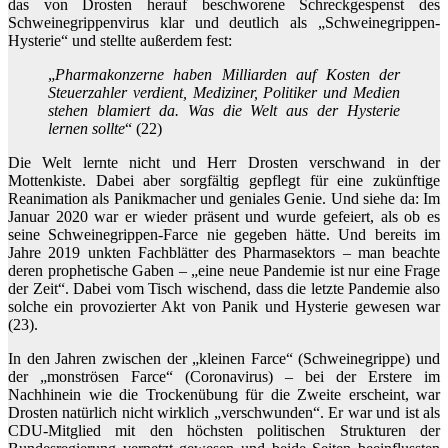
das von Drosten herauf beschworene Schreckgespenst des
Schweinegrippenvirus klar und deutlich als „Schweinegrippen-
Hysterie“ und stellte außerdem fest:
„
Pharmakonzerne haben Milliarden auf Kosten der
Steuerzahler verdient, Mediziner, Politiker und Medien
stehen blamiert da. Was die Welt aus der Hysterie
lernen sollte
“ (22)
Die Welt lernte nicht und Herr Drosten verschwand in der
Mottenkiste. Dabei aber sorgfältig gepflegt für eine zukünftige
Reanimation als Panikmacher und geniales Genie. Und siehe da: Im
Januar 2020 war er wieder präsent und wurde gefeiert, als ob es
seine Schweinegrippen-Farce nie gegeben hätte. Und bereits im
Jahre 2019 unkten Fachblätter des Pharmasektors – man beachte
deren prophetische Gaben – „eine neue Pandemie ist nur eine Frage
der Zeit“. Dabei vom Tisch wischend, dass die letzte Pandemie also
solche ein provozierter Akt von Panik und Hysterie gewesen war
(23).
In den Jahren zwischen der „kleinen Farce“ (Schweinegrippe) und
der „monströsen Farce“ (Coronavirus) – bei der Erstere im
Nachhinein wie die Trockenübung für die Zweite erscheint, war
Drosten natürlich nicht wirklich „verschwunden“. Er war und ist als
CDU-Mitglied mit den höchsten politischen Strukturen der