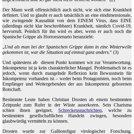
Der Mann weiß offensichtlich auch nicht, wie sich eine Krankheit
definiert. Und so glaubt er auch tatsächlich an eine eindimensionale,
wie zwingende Kausalität von dem EINEM Virus, dass EINE
(allerdings nicht klar beschreibbare) Krankheit, nämlich Covid-19,
hervorruft. Peinlich für ihn wird es aber, wenn er auch noch die
Spanische Grippe als Horrorszenario heranzieht:
„
Und als man bei der Spanischen Grippe dann in eine Winterwelle
gekommen ist, war die Situation auf einmal ganz anders.
“ (3)
Und spätestens ab diesem Punkt kommen wir zur Verantwortung.
Inkompetenz ist ja kein charakterlicher Mangel. Problematisch ist es
jedoch, wenn durch mangelnde Reflexion kein Bewusstsein für
Inkompetenz vorhanden ist – weder beim Protagonisten, noch beim
Empfänger und Weitergebenden der aus Inkompetenz geborenen
Botschaft.
Bestimmte Leute haben Christian Drosten ab einem bestimmten
Zeitpunkt zum Rufer in der Wüste auserkoren. Sein Charisma
schien ihnen geeignet,
Schreckensnachrichten
, welche zu
bestimmten gesellschaftlichen Handeln zwingen, besonders
glaubwürdig vermitteln zu können.
Drosten wurde zur Gallionsfigur virologischer Forschung.