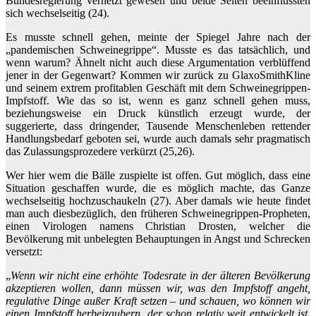
Bundesregierung vernetzt gewesen und beide Seiten beeinflussten
sich wechselseitig (24).
Es musste schnell gehen, meinte der Spiegel Jahre nach der
„pandemischen Schweinegrippe“. Musste es das tatsächlich, und
wenn warum? Ähnelt nicht auch diese Argumentation verblüffend
jener in der Gegenwart? Kommen wir zurück zu GlaxoSmithKline
und seinem extrem profitablen Geschäft mit dem Schweinegrippen-
Impfstoff. Wie das so ist, wenn es ganz schnell gehen muss,
beziehungsweise ein Druck künstlich erzeugt wurde, der
suggerierte, dass dringender, Tausende Menschenleben rettender
Handlungsbedarf geboten sei, wurde auch damals sehr pragmatisch
das Zulassungsprozedere verkürzt (25,26).
Wer hier wem die Bälle zuspielte ist offen. Gut möglich, dass eine
Situation geschaffen wurde, die es möglich machte, das Ganze
wechselseitig hochzuschaukeln (27). Aber damals wie heute findet
man auch diesbezüglich, den früheren Schweinegrippen-Propheten,
einen Virologen namens Christian Drosten, welcher die
Bevölkerung mit unbelegten Behauptungen in Angst und Schrecken
versetzt:
„
Wenn wir nicht eine erhöhte Todesrate in der älteren Bevölkerung
akzeptieren wollen, dann müssen wir, was den Impfstoff angeht,
regulative Dinge außer Kraft setzen – und schauen, wo können wir
einen Impfstoff herbeizaubern, der schon relativ weit entwickelt ist,