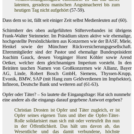
latenten, geradezu manischen Angstmacherei bis zum
heutigen Tag nicht aufgehört
(57-59).
Dass dem so ist, fällt seit einiger Zeit selbst Medienleuten auf (60).
Schirmherr des oben aufgeführten Stifterverbandes ist übrigens
Frank-Walter Steinmeier. Im Präsidium sitzen aktive wie ehemalige,
hochgestellte Persönlichkeiten aus Konzernen wie der BASF, Miele,
Henkel sowie der Münchner Rückversicherungsgesellschaft.
Ehrenmitglieder sind der Pastor und ehemalige Bundespräsident
Joachim Gauck, dessen Vorgänger Horst Köhler sowie Arend
Oetker, welcher dem gleichnamigen Imperium vorsteht. In den
Beiräten tauchen Namen von Großkonzernen wie Allianz, Bayer
AG, Linde, Robert Bosch GmbH, Siemens, Thyssen-Krupp,
Evonik, BMW, SAP (mit Hang zum Geldverdienen im Impfsektor),
Infineon, Deutsche Bank und weiteren auf (61-63).
Opfer oder Täter? – So lautete die Eingangsfrage: Hat sich nunmehr
eine andere als die eingangs darauf gegebene Antwort ergeben?
Christian Drosten ist Opfer und Täter zugleich, er ist
Opfer seines eigenen Tuns und über die Opfer-Täter-
Rolle solidarisiert man sich mit oder verteufelt ihn nun
in der Öffentlichkeit. Das hält uns davon ab, das
Wesentliche und das damit verbundene, höchste