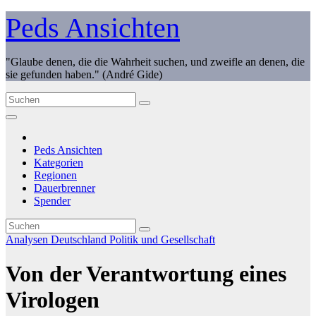
Zum
Peds Ansichten
Inhalt
springen
"Glaube denen, die die Wahrheit suchen, und zweifle an denen, die
sie gefunden haben." (André Gide)
Peds Ansichten
Kategorien
Regionen
Dauerbrenner
Spender
Analysen
Deutschland
Politik und Gesellschaft
Von der Verantwortung eines
Virologen