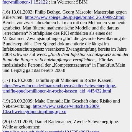
fuer-millionen-1.152122
; im Weiteren: SBIM
(16) 13.01.2003; Philip Bethge, Georg Mascolo; Masterplan gegen
Killerviren;
https://www.spiegel.de/spiegel/print/d-26109892.html
;
Bereits vor zwei Jahrzehnten hat man mit den Methoden von heute
gearbeitet. Man fütterte mathematische Modelle und die daraus
„errechneten“ Notfallpläne des RKI enthielten als eines der
Maßnahmen Zwangsimpfungen „für“ die gesamte Bevölkerung der
Bundesrepublik. Der Spiegel dokumentierte die längst im
Infektionsschutzgesetz verankerte Zwangsimpfung bereits im Jahre
2003 schwarz auf weiß: „
Nach dem Infektionsschutzgesetz kann der
Bund die Bürger zu Schutzimpfungen verpflichten
„. Für das
medizinische Personal der „Kompetenzzentren“ in Frankfurt/Main
und Leipzig galt das bereits 2003!
(17) 16.10.2009; Tamiflu spült Millionen in Roche-Kassen;
https://www.focus.de/finanzen/boerse/aktien/schweinegrippe-
tamiflu-spuelt-millionen-in-roche-kassen_aid_445432.html
(19) 28.09.2009; Malte Conradi; Ein Geschäft ohne Risiko und
Nebenwirkung;
https://www.zeit.de/wirtschaft/2009-
10/schweinegrippe-impfung-glaxo
(20) 02.11.2009; Daniel Rademacher; Zweite Schweinegrippe-
Welle angekommen;