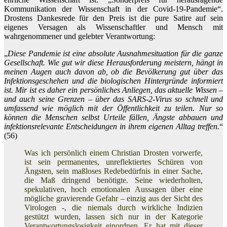
Kommunikation der Wissenschaft in der Covid-19-Pandemie“.
Drostens Dankesrede für den Preis ist die pure Satire auf sein
eigenes Versagen als Wissenschaftler und Mensch mit
wahrgenommener und gelebter Verantwortung:
„
Diese Pandemie ist eine absolute Ausnahmesituation für die ganze
Gesellschaft. Wie gut wir diese Herausforderung meistern, hängt in
meinen Augen auch davon ab, ob die Bevölkerung gut über das
Infektionsgeschehen und die biologischen Hintergründe informiert
ist. Mir ist es daher ein persönliches Anliegen, das aktuelle Wissen –
und auch seine Grenzen – über das SARS-2-Virus so schnell und
umfassend wie möglich mit der Öffentlichkeit zu teilen. Nur so
können die Menschen selbst Urteile fällen, Ängste abbauen und
infektionsrelevante Entscheidungen in ihrem eigenen Alltag treffen.
“
(56)
Was ich persönlich einem Christian Drosten vorwerfe,
ist sein permanentes, unreflektiertes Schüren von
Ängsten, sein maßloses Redebedürfnis in einer Sache,
die Maß dringend benötigte. Seine wiederholten,
spekulativen, hoch emotionalen Aussagen über eine
mögliche gravierende Gefahr – einzig aus der Sicht des
Virologen -, die niemals durch wirkliche Indizien
gestützt wurden, lassen sich nur in der Kategorie
Verantwortungslosigkeit einordnen. Er hat mit dieser