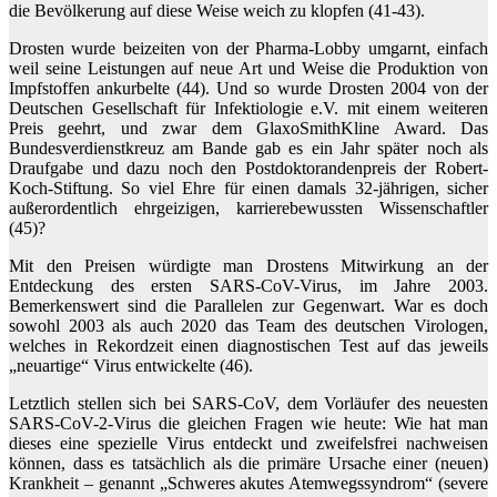
die Bevölkerung auf diese Weise weich zu klopfen (41-43).
Drosten wurde beizeiten von der Pharma-Lobby umgarnt, einfach
weil seine Leistungen auf neue Art und Weise die Produktion von
Impfstoffen ankurbelte (44). Und so wurde Drosten 2004 von der
Deutschen Gesellschaft für Infektiologie e.V. mit einem weiteren
Preis geehrt, und zwar dem GlaxoSmithKline Award. Das
Bundesverdienstkreuz am Bande gab es ein Jahr später noch als
Draufgabe und dazu noch den Postdoktorandenpreis der Robert-
Koch-Stiftung. So viel Ehre für einen damals 32-jährigen, sicher
außerordentlich ehrgeizigen, karrierebewussten Wissenschaftler
(45)?
Mit den Preisen würdigte man Drostens Mitwirkung an der
Entdeckung des ersten SARS-CoV-Virus, im Jahre 2003.
Bemerkenswert sind die Parallelen zur Gegenwart. War es doch
sowohl 2003 als auch 2020 das Team des deutschen Virologen,
welches in Rekordzeit einen diagnostischen Test auf das jeweils
„neuartige“ Virus entwickelte (46).
Letztlich stellen sich bei SARS-CoV, dem Vorläufer des neuesten
SARS-CoV-2-Virus die gleichen Fragen wie heute: Wie hat man
dieses eine spezielle Virus entdeckt und zweifelsfrei nachweisen
können, dass es tatsächlich als die primäre Ursache einer (neuen)
Krankheit – genannt „Schweres akutes Atemwegssyndrom“ (severe