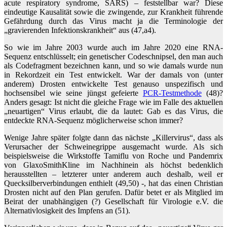
acute respiratory syndrome, SARS) – feststellbar war? Diese
eindeutige Kausalität sowie die zwingende, zur Krankheit führende
Gefährdung durch das Virus macht ja die Terminologie der
„gravierenden Infektionskrankheit“ aus (47,a4).
So wie im Jahre 2003 wurde auch im Jahre 2020 eine RNA-
Sequenz entschlüsselt; ein genetischer Codeschnipsel, den man auch
als Codefragment bezeichnen kann, und so wie damals wurde nun
in Rekordzeit ein Test entwickelt. War der damals von (unter
anderem) Drosten entwickelte Test genauso unspezifisch und
hochsensibel wie seine jüngst gefeierte
PCR-Testmethode
(48)?
Anders gesagt: Ist nicht die gleiche Frage wie im Falle des aktuellen
„neuartigen“ Virus erlaubt, die da lautet: Gab es das Virus, die
entdeckte RNA-Sequenz möglicherweise schon immer?
Wenige Jahre später folgte dann das nächste „Killervirus“, dass als
Verursacher der Schweinegrippe ausgemacht wurde. Als sich
beispielsweise die Wirkstoffe Tamiflu von Roche und Pandemrix
von GlaxoSmithKline im Nachhinein als höchst bedenklich
herausstellten – letzterer unter anderem auch deshalb, weil er
Quecksilberverbindungen enthielt (49,50) -, hat das einen Christian
Drosten nicht auf den Plan gerufen. Dafür betet er als Mitglied im
Beirat der unabhängigen (?) Gesellschaft für Virologie e.V. die
Alternativlosigkeit des Impfens an (51).