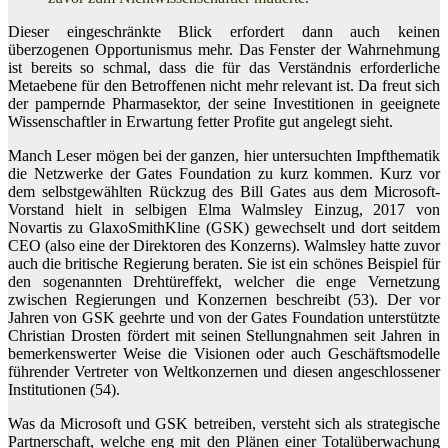
Dieser eingeschränkte Blick erfordert dann auch keinen
überzogenen Opportunismus mehr. Das Fenster der Wahrnehmung
ist bereits so schmal, dass die für das Verständnis erforderliche
Metaebene für den Betroffenen nicht mehr relevant ist. Da freut sich
der pampernde Pharmasektor, der seine Investitionen in geeignete
Wissenschaftler in Erwartung fetter Profite gut angelegt sieht.
Manch Leser mögen bei der ganzen, hier untersuchten Impfthematik
die Netzwerke der Gates Foundation zu kurz kommen. Kurz vor
dem selbstgewählten Rückzug des Bill Gates aus dem Microsoft-
Vorstand hielt in selbigen Elma Walmsley Einzug, 2017 von
Novartis zu GlaxoSmithKline (GSK) gewechselt und dort seitdem
CEO (also eine der Direktoren des Konzerns). Walmsley hatte zuvor
auch die britische Regierung beraten. Sie ist ein schönes Beispiel für
den sogenannten Drehtüreffekt, welcher die enge Vernetzung
zwischen Regierungen und Konzernen beschreibt (53). Der vor
Jahren von GSK geehrte und von der Gates Foundation unterstützte
Christian Drosten fördert mit seinen Stellungnahmen seit Jahren in
bemerkenswerter Weise die Visionen oder auch Geschäftsmodelle
führender Vertreter von Weltkonzernen und diesen angeschlossener
Institutionen (54).
Was da Microsoft und GSK betreiben, versteht sich als strategische
Partnerschaft, welche eng mit den Plänen einer Totalüberwachung