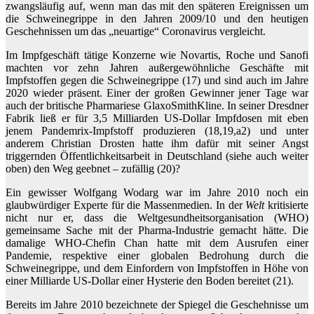
zwangsläufig auf, wenn man das mit den späteren Ereignissen um
die Schweinegrippe in den Jahren 2009/10 und den heutigen
Geschehnissen um das „neuartige“ Coronavirus vergleicht.
Im Impfgeschäft tätige Konzerne wie Novartis, Roche und Sanofi
machten vor zehn Jahren außergewöhnliche Geschäfte mit
Impfstoffen gegen die Schweinegrippe (17) und sind auch im Jahre
2020 wieder präsent. Einer der großen Gewinner jener Tage war
auch der britische Pharmariese GlaxoSmithKline. In seiner Dresdner
Fabrik ließ er für 3,5 Milliarden US-Dollar Impfdosen mit eben
jenem Pandemrix-Impfstoff produzieren (18,19,a2) und unter
anderem Christian Drosten hatte ihm dafür mit seiner Angst
triggernden Öffentlichkeitsarbeit in Deutschland (siehe auch weiter
oben) den Weg geebnet – zufällig (20)?
Ein gewisser Wolfgang Wodarg war im Jahre 2010 noch ein
glaubwürdiger Experte für die Massenmedien. In der
Welt
kritisierte
nicht nur er, dass die Weltgesundheitsorganisation (WHO)
gemeinsame Sache mit der Pharma-Industrie gemacht hätte. Die
damalige WHO-Chefin Chan hatte mit dem Ausrufen einer
Pandemie, respektive einer globalen Bedrohung durch die
Schweinegrippe, und dem Einfordern von Impfstoffen in Höhe von
einer Milliarde US-Dollar einer Hysterie den Boden bereitet (21).
Bereits im Jahre 2010 bezeichnete der Spiegel die Geschehnisse um