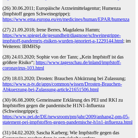
(26) 30.06.2011; Europäische Arzneimittelagentur; Humenza
(Impfstoff gegen Schweinegrippe);
https://www.ema.europa.eu/en/medicines/human/EPAR/humenza
(27) 21.09.2018; Irene Berres, Magdalena Hamm;
https://www.spiegel.de/gesundheit/diagnose/schweinegrippe-
impfstoff-pandemrix-risiken-wurden-ignoriert-a-1229144.html
; im
Weiteren: IBMHSp
(28) 24.03.2020; Sophie von der Tann; „Kein Impfstoff ist das
größere Risiko“;
https://www.tagesschau.de/inland/impfstoff-
coronavirus-103.html
(29) 18.03.2020; Drosten: Brauchen Abkürzung bei Zulassung;
https://www.n-tv.de/apps/common/wissen/Drosten-Brauchen-
Abkuerzung-bei-Zulassung-article21651506.html
(30) 06.08.2009; Gemeinsame Erklärung des PEI und RKI zu
Impfstoffen gegen die pandemische H1N1-Influenza
(Schweinegrippe);
https://www.pei.de/DE/newsroom/pm/jahr/2009/anhang2-pm-05-
statement-pei-impfstoffen-gegen-pandemische-h1n1-influenza.html
(31) 04.02.2020; Sascha Karberg; Wie Impfstoffe gegen das