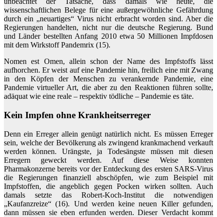
unbeachtet der Tatsache, dass damals wie heute, die
wissenschaftlichen Belege für eine außergewöhnliche Gefährdung
durch ein „neuartiges“ Virus nicht erbracht worden sind. Aber die
Regierungen handelten, nicht nur die deutsche Regierung. Bund
und Länder bestellten Anfang 2010 etwa 50 Millionen Impfdosen
mit dem Wirkstoff Pandemrix (15).
Nomen est Omen, allein schon der Name des Impfstoffs lässt
aufhorchen. Er weist auf eine Pandemie hin, freilich eine mit Zwang
in den Köpfen der Menschen zu verankernde Pandemie, eine
Pandemie virtueller Art, die aber zu den Reaktionen führen sollte,
adäquat wie eine reale – respektiv tödliche – Pandemie es täte.
Kein Impfen ohne Krankheitserreger
Denn ein Erreger allein genügt natürlich nicht. Es müssen Erreger
sein, welche der Bevölkerung als zwingend krankmachend verkauft
werden können. Urängste, ja Todesängste müssen mit diesen
Erregern geweckt werden. Auf diese Weise konnten
Pharmakonzerne bereits vor der Entdeckung des ersten SARS-Virus
die Regierungen finanziell abschöpfen, wie zum Beispiel mit
Impfstoffen, die angeblich gegen Pocken wirken sollten. Auch
damals setzte das Robert-Koch-Institut die notwendigen
„Kaufanzreize“ (16). Und werden keine neuen Killer gefunden,
dann müssen sie eben erfunden werden. Dieser Verdacht kommt