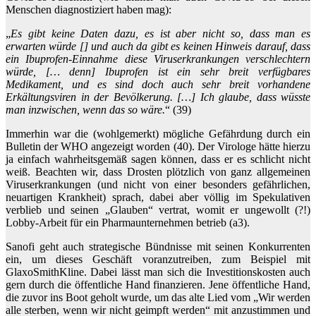
Menschen diagnostiziert haben mag):
„
Es gibt keine Daten dazu, es ist aber nicht so, dass man es
erwarten würde [] und auch da gibt es keinen Hinweis darauf, dass
ein Ibuprofen-Einnahme diese Viruserkrankungen verschlechtern
würde, [… denn] Ibuprofen ist ein sehr breit verfügbares
Medikament, und es sind doch auch sehr breit vorhandene
Erkältungsviren in der Bevölkerung. […] Ich glaube, dass wüsste
man inzwischen, wenn das so wäre.
“ (39)
Immerhin war die (wohlgemerkt) mögliche Gefährdung durch ein
Bulletin der WHO angezeigt worden (40). Der Virologe hätte hierzu
ja einfach wahrheitsgemäß sagen können, dass er es schlicht nicht
weiß. Beachten wir, dass Drosten plötzlich von ganz allgemeinen
Viruserkrankungen (und nicht von einer besonders gefährlichen,
neuartigen Krankheit) sprach, dabei aber völlig im Spekulativen
verblieb und seinen „Glauben“ vertrat, womit er ungewollt (?!)
Lobby-Arbeit für ein Pharmaunternehmen betrieb (a3).
Sanofi geht auch strategische Bündnisse mit seinen Konkurrenten
ein, um dieses Geschäft voranzutreiben, zum Beispiel mit
GlaxoSmithKline. Dabei lässt man sich die Investitionskosten auch
gern durch die öffentliche Hand finanzieren. Jene öffentliche Hand,
die zuvor ins Boot geholt wurde, um das alte Lied vom „Wir werden
alle sterben, wenn wir nicht geimpft werden“ mit anzustimmen und