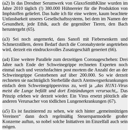
(a2) In das Dresdner Serumwerk von GlaxoSmithKline wurden im
Jahre 2010 täglich (!) 380.000 Hühnereier für die Produktion von
Impfstoffen geliefert. Das halte ich für eine weitere, kaum beachtete
Unfassbarkeit unseres Gesellschaftssystems, bei dem im Namen der
Gesundheit, jede Ethik, auch die gegenüber Tieren, den Bach
heruntergeht (65).
(a3) Sei noch angemerkt, dass Sanofi mit Fiebersenkern und
Schmerzstillern, deren Bedarf durch die Coronahysterie angetrieben
wird, derzeit ein eindrucksvolles Zusatzgeschäft generiert (66).
(a4) Eine weitere Parallele zum derzeitigen Coronageschehen: Drei
Jahre nach Ende der Schweinegrippe rechneten Experten noch
einmal nach und verzehnfachten post mortem die Anzahl der an der
Schweinegrippe Gestorbenen auf über 200.000. So wie derzeit
rechneten sie nachträglich Sterbefälle durch Atemwegserkrankungen
einfach dem Schweinegrippenvirus zu, weil ja „
das H1N1-Virus
meist die Lunge befällt und dort Entzündungen verursacht
„. Das
Prinzip erleben wir derzeit wieder. Ein Virus ersetzt plötzlich alle
anderen Verursacher von tödlichen Lungenerkrankungen (67).
(a5) Es ist faszinierend zu sehen, wie sich hinter „gemeinnützigen
Vereinen“ dann doch regelmäßig Steuersparmodelle großer
Konzerne auftun, so nobel solche Initiativen im Einzelfall auch sein
mögen.