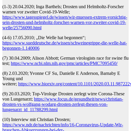
(1-3) 20.04.2020; Inga Barthels; Drosten und Helmholtz-Forscher
warnen vor zweiter Covid-19-Welle;
https://www.tagesspiegel.de/wissen/wir-muessen-extrem-vorsichtig-
sein-drosten-und-helmholtz-forscher-warnen-vor-zweiter-covid-19-
welle/25756090.html
(4-6) 17.05.2010; „Die Welle hat begonnen“;
https://www.sueddeutsche.de/wissen/schweinegrippe-die-welle-hat-
begonnen-1.140006
(7) 30.04.2009; Alison Abbott; German virologists race for swine flu
test;
https://www.ncbi.nlm.nih.gov/pmc/articles/PMC7095450/
(8) 2.03.2020; Yvonne CF Su, Danielle E Anderson, Barnaby E
Young und
weitere;
https://www.biorxiv.org/content/10.1101/2020.03.11.987222
(9) 20.03.2020; Top-Virologe Drosten zerlegt wirre Corona-These
von Lungenarzt;
https://www.focus.de/gesundheit/news/christian-
drosten-vs-wolfgang-wodarg-drosten-zerlegt-thesen-von-
lungenarzt_id_11788299.html
(10) Interview mit Christian Drosten;
https://www.ndr.de/nachrichten/info/16-Coronavirus-Update-Wir-
brauchen-Abkuerzungen-bei-der-