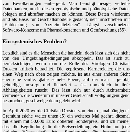
von Bevölkerungen einhergeht. Man benötigt riesige, verteilte
Datenbanken, um in diesen genotypische und phänotypische Daten
ablegen und abrufbar machen zu können. Diese Daten wiederum
sind als Basis für Geschäftsmodelle gedacht, nett umschrieben mit
„Entdeckung von Arzneimittelzielen“. Längst verschmelzen
Software-Konzerne mit Pharmakonzernen und Genforschung (55).
Ein systemisches Problem?
Letztlich sind es die Menschen die handeln, doch lässt sich das nicht
von den Umgebungsbedingungen abkoppeln. Das ist auch zu
berücksichtigen, wenn man die Rolle des Virologen Christian
Drosten kritisch betrachtet. Die gepriesene Karriereleiter, die uns
einen Weg nach oben zeigen möchte, ist aus einer anderen Sicht
eher eine sanfte, glatte schiefe Ebene, auf der man – gelobt,
gehuldigt, umsorgt und finanziert – fast unmerklich in tiefe
Abhängigkeiten rutscht. Das lässt sich nur durch Achtsamkeit
vermeiden, die wiederum in unserer Gesellschaft völlig ungenügend
besprochen, geschweige denn gelebt wird.
Im April 2020 wurde Christian Drosten von einem „unabhängigen“
Gremium (siehe weiter unten,a5) ein weiteres Mal geehrt, diesmal
mit einem mit 50.000 Euro dotierten Sonderpreis, und ich meine,
dass die Begründung für die Preisverleihung ein Hohn auf jede
ehrliche Wissenschaft ist: „Sonderpreis für herausragende