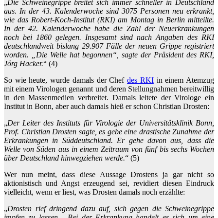
„
Die Schweinegrippe breitet sich immer schneller in Deutschland
aus. In der 43. Kalenderwoche sind 3075 Personen neu erkrankt,
wie das Robert-Koch-Institut (RKI) am Montag in Berlin mitteilte.
In der 42. Kalenderwoche habe die Zahl der Neuerkrankungen
noch bei 1860 gelegen. Insgesamt sind nach Angaben des RKI
deutschlandweit bislang 29.907 Fälle der neuen Grippe registriert
worden. „Die Welle hat begonnen“, sagte der Präsident des RKI,
Jörg Hacker.
“ (4)
So wie heute, wurde damals der Chef
des RKI
in einem Atemzug
mit einem Virologen genannt und deren Stellungnahmen bereitwillig
in den Massenmedien verbreitet. Damals leitete der Virologe ein
Institut in Bonn, aber auch damals hieß er schon Christian Drosten:
„
Der Leiter des Instituts für Virologie der Universitätsklinik Bonn,
Prof. Christian Drosten sagte, es gebe eine drastische Zunahme der
Erkrankungen in Süddeutschland. Er gehe davon aus, dass die
Welle von Süden aus in einem Zeitraum von fünf bis sechs Wochen
über Deutschland hinwegziehen werde.
“ (5)
Wer nun meint, dass diese Aussage Drostens ja gar nicht so
aktionistisch und Angst erzeugend sei, revidiert diesen Eindruck
vielleicht, wenn er liest, was Drosten damals noch erzählte:
„
Drosten rief dringend dazu auf, sich gegen die Schweinegrippe
impfen zu lassen. „Bei der Erkrankung handelt es sich um eine