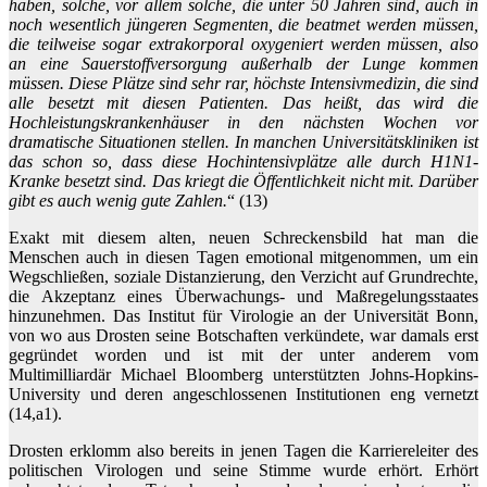
haben, solche, vor allem solche, die unter 50 Jahren sind, auch in
noch wesentlich jüngeren Segmenten, die beatmet werden müssen,
die teilweise sogar extrakorporal oxygeniert werden müssen, also
an eine Sauerstoffversorgung außerhalb der Lunge kommen
müssen. Diese Plätze sind sehr rar, höchste Intensivmedizin, die sind
alle besetzt mit diesen Patienten. Das heißt, das wird die
Hochleistungskrankenhäuser in den nächsten Wochen vor
dramatische Situationen stellen. In manchen Universitätskliniken ist
das schon so, dass diese Hochintensivplätze alle durch H1N1-
Kranke besetzt sind. Das kriegt die Öffentlichkeit nicht mit. Darüber
gibt es auch wenig gute Zahlen.
“ (13)
Exakt mit diesem alten, neuen Schreckensbild hat man die
Menschen auch in diesen Tagen emotional mitgenommen, um ein
Wegschließen, soziale Distanzierung, den Verzicht auf Grundrechte,
die Akzeptanz eines Überwachungs- und Maßregelungsstaates
hinzunehmen. Das Institut für Virologie an der Universität Bonn,
von wo aus Drosten seine Botschaften verkündete, war damals erst
gegründet worden und ist mit der unter anderem vom
Multimilliardär Michael Bloomberg unterstützten Johns-Hopkins-
University und deren angeschlossenen Institutionen eng vernetzt
(14,a1).
Drosten erklomm also bereits in jenen Tagen die Karriereleiter des
politischen Virologen und seine Stimme wurde erhört. Erhört