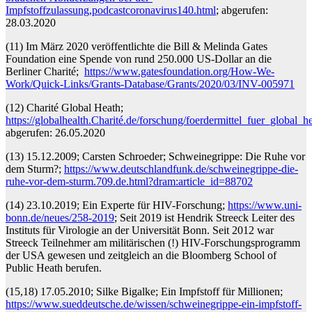
Impfstoffzulassung,podcastcoronavirus140.html
; abgerufen:
28.03.2020
(11) Im März 2020 veröffentlichte die Bill & Melinda Gates
Foundation eine Spende von rund 250.000 US-Dollar an die
Berliner Charité;
https://www.gatesfoundation.org/How-We-
Work/Quick-Links/Grants-Database/Grants/2020/03/INV-005971
(12) Charité Global Heath;
https://globalhealth.Charité.de/forschung/foerdermittel_fuer_global_he
abgerufen: 26.05.2020
(13) 15.12.2009; Carsten Schroeder; Schweinegrippe: Die Ruhe vor
dem Sturm?;
https://www.deutschlandfunk.de/schweinegrippe-die-
ruhe-vor-dem-sturm.709.de.html?dram:article_id=88702
(14) 23.10.2019; Ein Experte für HIV-Forschung;
https://www.uni-
bonn.de/neues/258-2019
; Seit 2019 ist Hendrik Streeck Leiter des
Instituts für Virologie an der Universität Bonn. Seit 2012 war
Streeck Teilnehmer am militärischen (!) HIV-Forschungsprogramm
der USA gewesen und zeitgleich an die Bloomberg School of
Public Heath berufen.
(15,18) 17.05.2010; Silke Bigalke; Ein Impfstoff für Millionen;
https://www.sueddeutsche.de/wissen/schweinegrippe-ein-impfstoff-