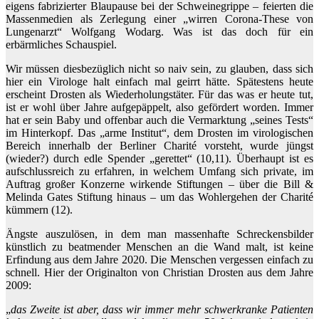
eigens fabrizierter Blaupause bei der Schweinegrippe – feierten die
Massenmedien als Zerlegung einer „wirren Corona-These von
Lungenarzt“ Wolfgang Wodarg. Was ist das doch für ein
erbärmliches Schauspiel.
Wir müssen diesbezüglich nicht so naiv sein, zu glauben, dass sich
hier ein Virologe halt einfach mal geirrt hätte. Spätestens heute
erscheint Drosten als Wiederholungstäter. Für das was er heute tut,
ist er wohl über Jahre aufgepäppelt, also gefördert worden. Immer
hat er sein Baby und offenbar auch die Vermarktung „seines Tests“
im Hinterkopf. Das „arme Institut“, dem Drosten im virologischen
Bereich innerhalb der Berliner Charité vorsteht, wurde jüngst
(wieder?) durch edle Spender „gerettet“ (10,11). Überhaupt ist es
aufschlussreich zu erfahren, in welchem Umfang sich private, im
Auftrag großer Konzerne wirkende Stiftungen – über die Bill &
Melinda Gates Stiftung hinaus – um das Wohlergehen der Charité
kümmern (12).
Ängste auszulösen, in dem man massenhafte Schreckensbilder
künstlich zu beatmender Menschen an die Wand malt, ist keine
Erfindung aus dem Jahre 2020. Die Menschen vergessen einfach zu
schnell. Hier der Originalton von Christian Drosten aus dem Jahre
2009:
„
das Zweite ist aber, dass wir immer mehr schwerkranke Patienten