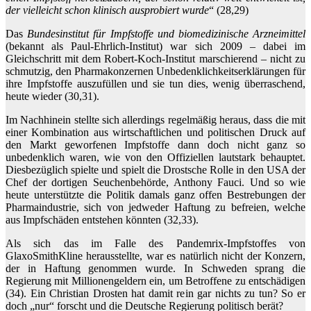
der vielleicht schon klinisch ausprobiert wurde
“ (28,29)
Das
Bundesinstitut für Impfstoffe und biomedizinische Arzneimittel
(bekannt als Paul-Ehrlich-Institut) war sich 2009 – dabei im
Gleichschritt mit dem Robert-Koch-Institut marschierend – nicht zu
schmutzig, den Pharmakonzernen Unbedenklichkeitserklärungen für
ihre Impfstoffe auszufüllen und sie tun dies, wenig überraschend,
heute wieder (30,31).
Im Nachhinein stellte sich allerdings regelmäßig heraus, dass die mit
einer Kombination aus wirtschaftlichen und politischen Druck auf
den Markt geworfenen Impfstoffe dann doch nicht ganz so
unbedenklich waren, wie von den Offiziellen lautstark behauptet.
Diesbezüglich spielte und spielt die Drostsche Rolle in den USA der
Chef der dortigen Seuchenbehörde, Anthony Fauci. Und so wie
heute unterstützte die Politik damals ganz offen Bestrebungen der
Pharmaindustrie, sich von jedweder Haftung zu befreien, welche
aus Impfschäden entstehen könnten (32,33).
Als sich das im Falle des Pandemrix-Impfstoffes von
GlaxoSmithKline herausstellte, war es natürlich nicht der Konzern,
der in Haftung genommen wurde. In Schweden sprang die
Regierung mit Millionengeldern ein, um Betroffene zu entschädigen
(34). Ein Christian Drosten hat damit rein gar nichts zu tun? So er
doch „nur“ forscht und die Deutsche Regierung politisch berät?