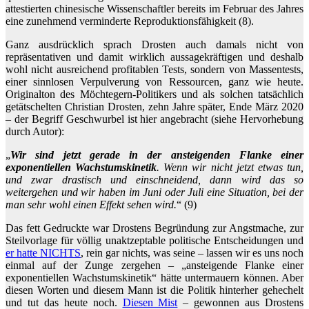
attestierten chinesische Wissenschaftler bereits im Februar des Jahres
eine zunehmend verminderte Reproduktionsfähigkeit (8).
Ganz ausdrücklich sprach Drosten auch damals nicht von
repräsentativen und damit wirklich aussagekräftigen und deshalb
wohl nicht ausreichend profitablen Tests, sondern von Massentests,
einer sinnlosen Verpulverung von Ressourcen, ganz wie heute.
Originalton des Möchtegern-Politikers und als solchen tatsächlich
getätschelten Christian Drosten, zehn Jahre später, Ende März 2020
– der Begriff Geschwurbel ist hier angebracht (siehe Hervorhebung
durch Autor):
„
Wir sind jetzt gerade in der ansteigenden Flanke einer
exponentiellen Wachstumskinetik
. Wenn wir nicht jetzt etwas tun,
und zwar drastisch und einschneidend, dann wird das so
weitergehen und wir haben im Juni oder Juli eine Situation, bei der
man sehr wohl einen Effekt sehen wird.
“ (9)
Das fett Gedruckte war Drostens Begründung zur Angstmache, zur
Steilvorlage für völlig unaktzeptable politische Entscheidungen und
er hatte NICHTS
, rein gar nichts, was seine – lassen wir es uns noch
einmal auf der Zunge zergehen – „ansteigende Flanke einer
exponentiellen Wachstumskinetik“ hätte untermauern können. Aber
diesen Worten und diesem Mann ist die Politik hinterher gehechelt
und tut das heute noch.
Diesen Mist
– gewonnen aus Drostens