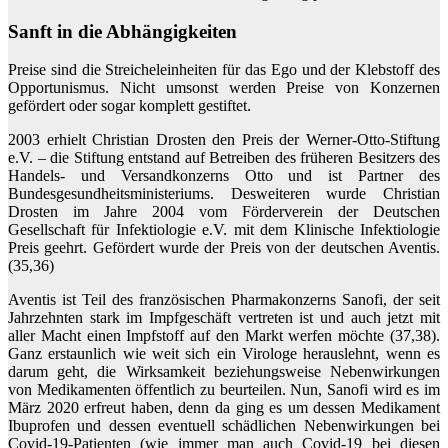
Sanft in die Abhängigkeiten
Preise sind die Streicheleinheiten für das Ego und der Klebstoff des
Opportunismus. Nicht umsonst werden Preise von Konzernen
gefördert oder sogar komplett gestiftet.
2003 erhielt Christian Drosten den Preis der Werner-Otto-Stiftung
e.V. – die Stiftung entstand auf Betreiben des früheren Besitzers des
Handels- und Versandkonzerns Otto und ist Partner des
Bundesgesundheitsministeriums. Desweiteren wurde Christian
Drosten im Jahre 2004 vom Förderverein der Deutschen
Gesellschaft für Infektiologie e.V. mit dem Klinische Infektiologie
Preis geehrt. Gefördert wurde der Preis von der deutschen Aventis.
(35,36)
Aventis ist Teil des französischen Pharmakonzerns Sanofi, der seit
Jahrzehnten stark im Impfgeschäft vertreten ist und auch jetzt mit
aller Macht einen Impfstoff auf den Markt werfen möchte (37,38).
Ganz erstaunlich wie weit sich ein Virologe herauslehnt, wenn es
darum geht, die Wirksamkeit beziehungsweise Nebenwirkungen
von Medikamenten öffentlich zu beurteilen. Nun, Sanofi wird es im
März 2020 erfreut haben, denn da ging es um dessen Medikament
Ibuprofen und dessen eventuell schädlichen Nebenwirkungen bei
Covid-19-Patienten (wie immer man auch Covid-19 bei diesen