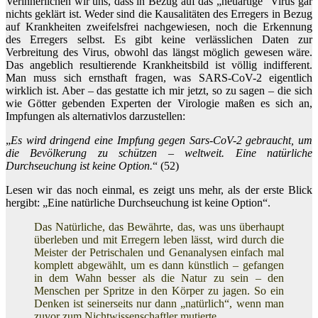
Verinnerlichen wir uns, dass in Bezug auf das „neuartige“ Virus gar
nichts geklärt ist. Weder sind die Kausalitäten des Erregers in Bezug
auf Krankheiten zweifelsfrei nachgewiesen, noch die Erkennung
des Erregers selbst. Es gibt keine verlässlichen Daten zur
Verbreitung des Virus, obwohl das längst möglich gewesen wäre.
Das angeblich resultierende Krankheitsbild ist völlig indifferent.
Man muss sich ernsthaft fragen, was SARS-CoV-2 eigentlich
wirklich ist. Aber – das gestatte ich mir jetzt, so zu sagen – die sich
wie Götter gebenden Experten der Virologie maßen es sich an,
Impfungen als alternativlos darzustellen:
„
Es wird dringend eine Impfung gegen Sars-CoV-2 gebraucht, um
die Bevölkerung zu schützen – weltweit. Eine natürliche
Durchseuchung ist keine Option.
“ (52)
Lesen wir das noch einmal, es zeigt uns mehr, als der erste Blick
hergibt: „Eine natürliche Durchseuchung ist keine Option“.
Das Natürliche, das Bewährte, das, was uns überhaupt
überleben und mit Erregern leben lässt, wird durch die
Meister der Petrischalen und Genanalysen einfach mal
komplett abgewählt, um es dann künstlich – gefangen
in dem Wahn besser als die Natur zu sein – den
Menschen per Spritze in den Körper zu jagen. So ein
Denken ist seinerseits nur dann „natürlich“, wenn man
zuvor zum Nichtwissenschaftler mutierte.