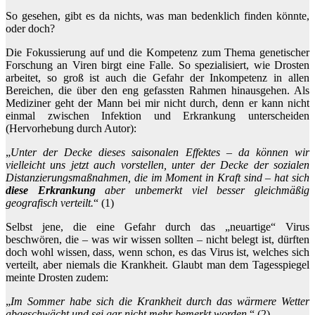
So gesehen, gibt es da nichts, was man bedenklich finden könnte,
oder doch?
Die Fokussierung auf und die Kompetenz zum Thema genetischer
Forschung an Viren birgt eine Falle. So spezialisiert, wie Drosten
arbeitet, so groß ist auch die Gefahr der Inkompetenz in allen
Bereichen, die über den eng gefassten Rahmen hinausgehen. Als
Mediziner geht der Mann bei mir nicht durch, denn er kann nicht
einmal zwischen Infektion und Erkrankung unterscheiden
(Hervorhebung durch Autor):
„
Unter der Decke dieses saisonalen Effektes – da können wir
vielleicht uns jetzt auch vorstellen, unter der Decke der sozialen
Distanzierungsmaßnahmen, die im Moment in Kraft sind – hat sich
diese Erkrankung
aber unbemerkt viel besser gleichmäßig
geografisch verteilt.
“ (1)
Selbst jene, die eine Gefahr durch das „neuartige“ Virus
beschwören, die – was wir wissen sollten – nicht belegt ist, dürften
doch wohl wissen, dass, wenn schon, es das Virus ist, welches sich
verteilt, aber niemals die Krankheit. Glaubt man dem Tagesspiegel
meinte Drosten zudem:
„
Im Sommer habe sich die Krankheit durch das wärmere Wetter
abgeschwächt und sei gar nicht mehr bemerkt worden.
“ (2)