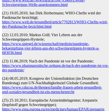
https://www.welt.de/News/article104795400/Zweite-
Schweinegrippe-Welle-angekommen.html
(21) 19.05.2010; Jan Dirk Herbermann; WHO-Chefin wird der
Panikmache bezichtigt;
https://www.welt.de/gesundheit/article7702813/WHO-Chefin-wird-
der-Panikmache-bezichtigt.html
(22) 12.03.2010; Markus Grill; Vier Lehren aus der
Schweinegrippen-Hysterie;
https://www.spiegel.de/wissenschaft/medizin/pandemie-
bekaempfung-vier-lehren-aus-der-schweinegrippen-hysterie-a-
683036.html
(23) 11.06.2019; Nach der Pandemie ist vor der Pandemie;
https://www.pharmazeutische-zeitung.de/nach-der-pandemie-ist-vor-
der-pandemie/
(24) 08.05.2019; Kongress der Unionsfraktion (im Deutschen
Bundestag) zum UN-Nachhaltigkeitsziel Globale Gesundheit;
https://www.cducsu.de/themen/familie-frauen-arbeit-gesundheit-
und-soziales/gesundheit-ist-ein-menschenrecht
(25) 25.10.2011; Europäische Arzneimittelagentur; Arepanrix
(Impfstoff gegen Schweinegrippe);
https://www.ema.europa.eu/en/medicines/human/EPAR/arepanrix