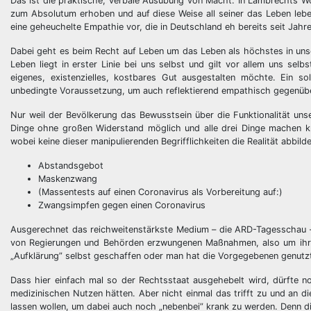
Das ist die praktische, verbale Ausübung von Macht. In Lambrechts W
zum Absolutum erhoben und auf diese Weise all seiner das Leben lebe
eine geheuchelte Empathie vor, die in Deutschland eh bereits seit Jahre
Dabei geht es beim Recht auf Leben um das Leben als höchstes in un
Leben liegt in erster Linie bei uns selbst und gilt vor allem uns selbst
eigenes, existenzielles, kostbares Gut ausgestalten möchte. Ein s
unbedingte Voraussetzung, um auch reflektierend empathisch gegenüb
Nur weil der Bevölkerung das Bewusstsein über die Funktionalität un
Dinge ohne großen Widerstand möglich und alle drei Dinge machen k
wobei keine dieser manipulierenden Begrifflichkeiten die Realität abbilde
Abstandsgebot
Maskenzwang
(Massentests auf einen Coronavirus als Vorbereitung auf:)
Zwangsimpfen gegen einen Coronavirus
Ausgerechnet das reichweitenstärkste Medium – die ARD-Tagesschau – h
von Regierungen und Behörden erzwungenen Maßnahmen, also um ihre 
„Aufklärung” selbst geschaffen oder man hat die Vorgegebenen genutzt
Dass hier einfach mal so der Rechtsstaat ausgehebelt wird, dürfte n
medizinischen Nutzen hätten. Aber nicht einmal das trifft zu und an 
lassen wollen, um dabei auch noch „nebenbei” krank zu werden. Denn d