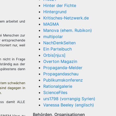
Hinter der Fichte
Hintergrund
Kritisches-Netzwerk.de
em arbeitet und
MAGMA
Manova (ehem. Rubikon)
bei Menschen zur
multipolar
r entsprechende
NachDenkSeiten
oniert nur, weil
Ein Parteibuch
Orbis[nju:s]
 nicht in Frage
Overton Magazin
lständig aus der
Propaganda-Melder
spätestens dann
Propagandaschau
Publikumskonferenz
system schwächen
Rationalgalerie
 sind dagegen in
ScienceFiles
n.
urs1798 (vorrangig Syrien)
dass damit ALLE
Vanessa Beeley (englisch)
Behörden, Organisationen
 EINEM Virus zu