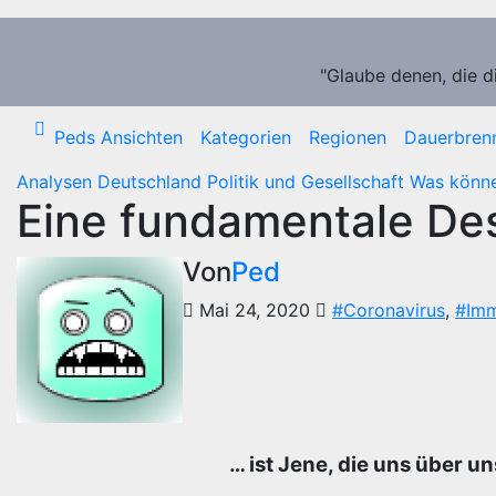
Zum
Inhalt
springen
"Glaube denen, die d
Peds Ansichten
Kategorien
Regionen
Dauerbren
Analysen
Deutschland
Politik und Gesellschaft
Was könne
Eine fundamentale De
Von
Ped
Mai 24, 2020
#Coronavirus
,
#Im
… ist Jene, die uns über 