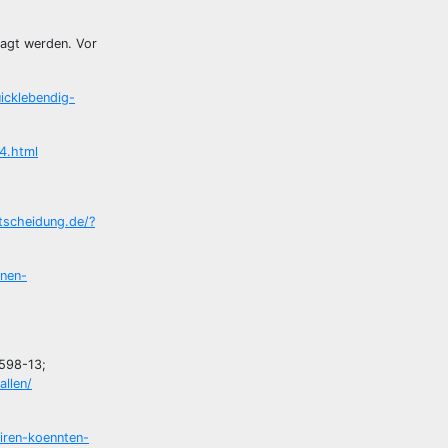
ragt werden. Vor
uicklebendig-
4.html
ntscheidung.de/?
hnen-
0598-13;
allen/
viren-koennten-