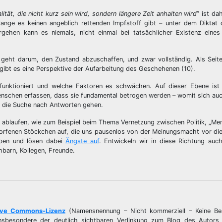
ität, die nicht kurz sein wird, sondern längere Zeit anhalten wird
” ist da
ange es keinen angeblich rettenden Impfstoff gibt – unter dem Diktat 
gehen kann es niemals, nicht einmal bei tatsächlicher Existenz eines K
s geht darum, den Zustand abzuschaffen, und zwar vollständig. Als Seit
gibt es eine Perspektive der Aufarbeitung des Geschehenen (10).
funktioniert und welche Faktoren es schwächen. Auf dieser Ebene ist 
enschen erfassen, dass sie fundamental betrogen werden – womit sich auc
uf die Suche nach Antworten gehen.
tiv ablaufen, wie zum Beispiel beim Thema Vernetzung zwischen Politik, „M
worfenen Stöckchen auf, die uns pausenlos von der Meinungsmacht vor di
eben und lösen dabei
Ängste auf
. Entwickeln wir in diese Richtung auc
hbarn, Kollegen, Freunde.
ive Commons-Lizenz
(Namensnennung – Nicht kommerziell – Keine Be
– insbesondere der deutlich sichtbaren Verlinkung zum Blog des Autors