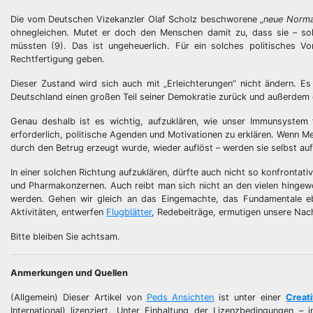
Die vom Deutschen Vizekanzler Olaf Scholz beschworene „
neue Normal
ohnegleichen. Mutet er doch den Menschen damit zu, dass sie – sol
müssten (9). Das ist ungeheuerlich. Für ein solches politisches Vor
Rechtfertigung geben.
Dieser Zustand wird sich auch mit „Erleichterungen” nicht ändern. E
Deutschland einen großen Teil seiner Demokratie zurück und außerdem 
Genau deshalb ist es wichtig, aufzuklären, wie unser Immunsystem 
erforderlich, politische Agenden und Motivationen zu erklären. Wenn M
durch den Betrug erzeugt wurde, wieder auflöst – werden sie selbst a
In einer solchen Richtung aufzuklären, dürfte auch nicht so konfronta
und Pharmakonzernen. Auch reibt man sich nicht an den vielen hinge
werden. Gehen wir gleich an das Eingemachte, das Fundamentale 
Aktivitäten, entwerfen
Flugblätter
, Redebeiträge, ermutigen unsere Nac
Bitte bleiben Sie achtsam.
Anmerkungen und Quellen
(Allgemein) Dieser Artikel von
Peds Ansichten
ist unter einer
Creat
International) lizenziert. Unter Einhaltung der Lizenzbedingungen 