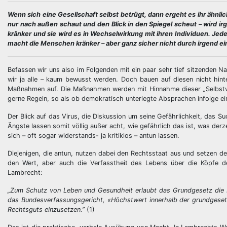
Wenn sich eine Gesellschaft selbst betrügt, dann ergeht es ihr ähnli
nur nach außen schaut und den Blick in den Spiegel scheut – wird 
kränker und sie wird es in Wechselwirkung mit ihren Individuen. Je
macht die Menschen kränker – aber ganz sicher nicht durch irgend ein
Befassen wir uns also im Folgenden mit ein paar sehr tief sitzenden N
wir ja alle – kaum bewusst werden. Doch bauen auf diesen nicht hinte
Maßnahmen auf. Die Maßnahmen werden mit Hinnahme dieser
„
Selbst
gerne Regeln, so als ob demokratisch unterlegte Absprachen infolge e
Der Blick auf das Virus, die Diskussion um seine Gefährlichkeit, das 
Ängste lassen somit völlig außer acht, wie gefährlich das ist, was d
sich – oft sogar widerstands- ja kritiklos – antun lassen.
Diejenigen, die antun, nutzen dabei den Rechtsstaat aus und setzen 
den Wert, aber auch die Verfasstheit des Lebens über die Köpfe de
Lambrecht:
„Zum Schutz von Leben und Gesundheit erlaubt das Grundgesetz die 
das Bundesverfassungsgericht, «Höchstwert innerhalb der grundgesetzl
Rechtsguts einzusetzen.”
(1)