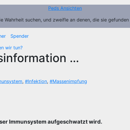
Peds Ansichten
ie Wahrheit suchen, und zweifle an denen, die sie gefunden
ner
Spender
n wir tun?
sinformation …
munsystem
,
#Infektion
,
#Massenimpfung
unser Immunsystem aufgeschwatzt wird.