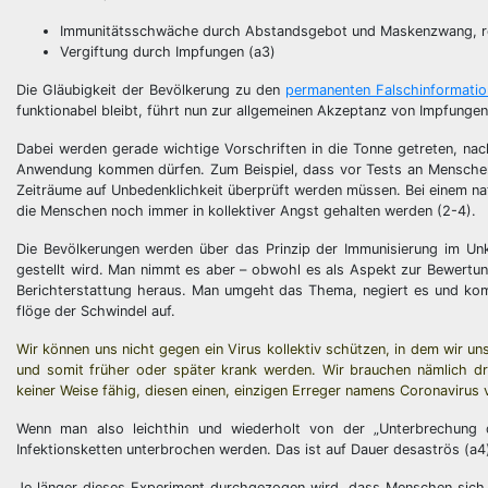
Immunitätsschwäche durch Abstandsgebot und Maskenzwang, res
Vergiftung durch Impfungen (a3)
Die Gläubigkeit der Bevölkerung zu den
permanenten Falschinformati
funktionabel bleibt, führt nun zur allgemeinen Akzeptanz von Impfung
Dabei werden gerade wichtige Vorschriften in die Tonne getreten, na
Anwendung kommen dürfen. Zum Beispiel, dass vor Tests an Menschen 
Zeiträume auf Unbedenklichkeit überprüft werden müssen. Bei einem natu
die Menschen noch immer in kollektiver Angst gehalten werden (2-4).
Die Bevölkerungen werden über das Prinzip der Immunisierung im Un
gestellt wird. Man nimmt es aber – obwohl es als Aspekt zur Bewertu
Berichterstattung heraus. Man umgeht das Thema, negiert es und kom
flöge der Schwindel auf.
Wir können uns nicht gegen ein Virus kollektiv schützen, in dem wir 
und somit früher oder später krank werden. Wir brauchen nämlich dri
keiner Weise fähig, diesen einen, einzigen Erreger namens Coronavirus 
Wenn man also leichthin und wiederholt von der „Unterbrechung d
Infektionsketten unterbrochen werden. Das ist auf Dauer desaströs (a4
Je länger dieses Experiment durchgezogen wird, dass Menschen sich 