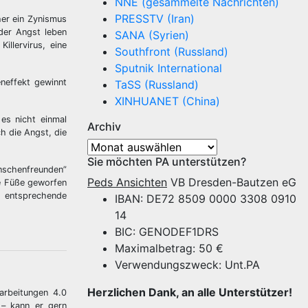
NNE (gesammelte Nachrichten)
PRESSTV (Iran)
her ein Zynismus
der Angst leben
SANA (Syrien)
illervirus, eine
Southfront (Russland)
Sputnik International
eneffekt gewinnt
TaSS (Russland)
XINHUANET (China)
es nicht einmal
Archiv
h die Angst, die
Archiv
Sie möchten PA unterstützen?
enschenfreunden”
Peds Ansichten
VB Dresden-Bautzen eG
e Füße geworfen
h entsprechende
IBAN: DE72 8509 0000 3308 0910
14
BIC: GENODEF1DRS
Maximalbetrag: 50 €
Verwendungszweck: Unt.PA
Herzlichen Dank, an alle Unterstützer!
arbeitungen 4.0
 – kann er gern