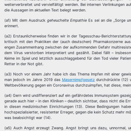
weiterverbreitet und vervielfältigt werden. Bei internen Verlinkungen a
die Aussagen im aktuellen Text belegt werden.
(a1) Mit dem Ausdruck
geheuchelte Empathie
Es sei an die „Sorge um
erinnert.
(a2) Erstaunlicherweise finden wir in der Tagesschau-Berichterstattu
kritisch mit den Praktiken der (auch deutschen) Pharmakonzerne aus
engen Zusammenhang zwischen der aufkommenden Gefahr multiresisten
dem Virus verstorben interpretiert und gezählt. Dabei fällt – insbeso
Keime im Spiel und letztlich ausschlaggebend für den Tod vieler Patie
Retter in der Not gibt.
(a3) Noch vor einem Jahr habe ich das Thema Impfen mit einer gewiss
man jedoch im Jahre 2019 das
Masernimpfgesetz
durchdrückte (12) 
Weltbevölkerung gegen ein Coronavirus durchzuimpfen, hat diese, mein
(a4) Gern wird undifferenziert auf ein gefährdetes Immunsystem gezeig
gerade auch hier – in den Kliniken – deutlich sichtbar, dass nicht die 
in diesen medizinischen Einrichtungen (13). Diese Bedingungen hab
hochspezialisierter, resistenter Erreger, gegen die kein Schutz mehr m
was beabsichtigt war (14).
(a5) Auch Angst erzeugt Zwang. Angst bringt uns dazu, unnormal, 