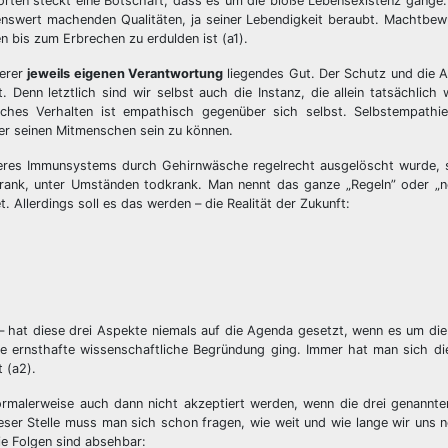
orten steckt eine Botschaft, dass es um die bloße Lebensexistenz gänge
nswert machenden Qualitäten, ja seiner Lebendigkeit beraubt. Machtbew
n bis zum Erbrechen zu erdulden ist (a1).
serer
jeweils eigenen Verantwortung
liegendes Gut. Der Schutz und die 
. Denn letztlich sind wir selbst auch die Instanz, die allein tatsächlich 
olches Verhalten ist empathisch gegenüber sich selbst. Selbstempathie
er seinen Mitmenschen sein zu können.
seres Immunsystems durch Gehirnwäsche regelrecht ausgelöscht wurde, s
rank, unter Umständen todkrank. Man nennt das ganze „Regeln” oder „ne
t. Allerdings soll es das werden – die Realität der Zukunft:
at diese drei Aspekte niemals auf die Agenda gesetzt, wenn es um die P
ernsthafte wissenschaftliche Begründung ging. Immer hat man sich die 
 (a2).
ormalerweise auch dann nicht akzeptiert werden, wenn die drei genannt
dieser Stelle muss man sich schon fragen, wie weit und wie lange wir un
ie Folgen sind absehbar: