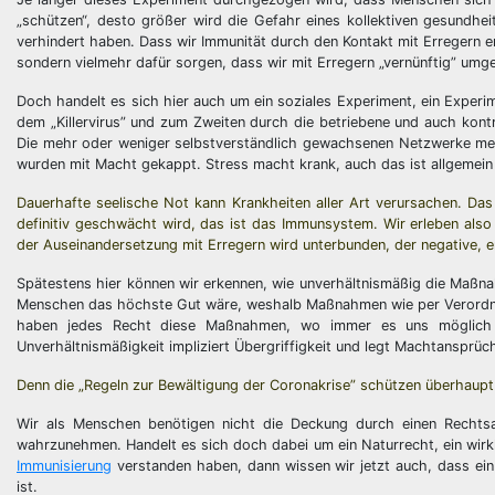
„schützen“, desto größer wird die Gefahr eines kollektiven gesundhei
verhindert haben. Dass wir Immunität durch den Kontakt mit Erregern e
sondern vielmehr dafür sorgen, dass wir mit Erregern „vernünftig” umg
Doch handelt es sich hier auch um ein soziales Experiment, ein Experi
dem „Killervirus” und zum Zweiten durch die betriebene und auch kontr
Die mehr oder weniger selbstverständlich gewachsenen Netzwerke me
wurden mit Macht gekappt. Stress macht krank, auch das ist allgemein
Dauerhafte seelische Not kann Krankheiten aller Art verursachen. D
definitiv geschwächt wird, das ist das Immunsystem. Wir erleben als
der Auseinandersetzung mit Erregern wird unterbunden, der negative, e
Spätestens hier können wir erkennen, wie unverhältnismäßig die Maßnah
Menschen das höchste Gut wäre, weshalb Maßnahmen wie per Verordnung 
haben jedes Recht diese Maßnahmen, wo immer es uns möglich is
Unverhältnismäßigkeit impliziert Übergriffigkeit und legt Machtansprüc
Denn die „Regeln zur Bewältigung der Coronakrise” schützen überhaupt 
Wir als Menschen benötigen nicht die Deckung durch einen Rechtsa
wahrzunehmen. Handelt es sich doch dabei um ein Naturrecht, ein wirk
Immunisierung
verstanden haben, dann wissen wir jetzt auch, dass ein
ist.