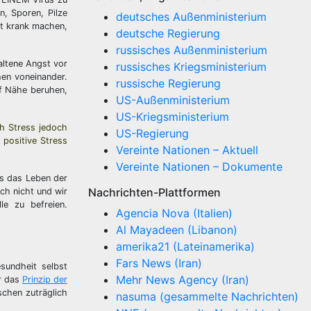
n, Sporen, Pilze
deutsches Außenministerium
ht krank machen,
deutsche Regierung
russisches Außenministerium
altene Angst vor
russisches Kriegsministerium
hen voneinander.
russische Regierung
f Nähe beruhen,
US-Außenministerium
US-Kriegsministerium
h Stress jedoch
US-Regierung
 positive Stress
Vereinte Nationen – Aktuell
Vereinte Nationen – Dokumente
ss das Leben der
Nachrichten-Plattformen
ch nicht und wir
e zu befreien.
Agencia Nova (Italien)
Al Mayadeen (Libanon)
amerika21 (Lateinamerika)
Fars News (Iran)
sundheit selbst
Mehr News Agency (Iran)
ir das
Prinzip der
schen zuträglich
nasuma (gesammelte Nachrichten)