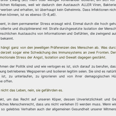
tlichen Kollapses, weil wir dadurch den Austausch ALLER Viren, Bakterie
rwerben und erhalten, ist überhaupt kein Geheimnis. Dass Infektionen nic
ehen können, ist es ebenso (5-8,a6).
ment, in dem permanenter Stress erzeugt wird. Einmal durch die hoch geh
ollierte und disziplinierend mit Strafe durchgesetzte Isolation der Mensc
nschlichen Austauschs von Informationen und Gefühlen, die zwingend au
 bekannt.
as hängt ganz von den jeweiligen Präferenzen des Menschen ab. Was durc
o derzeit sogar eine Schwächung des Immunsystems an zwei Fronten. Der
motionale Stress der Angst, Isolation und Gewalt dagegen gestärkt.
men der Politik sind und wie verlogen es ist, sich darauf zu berufen, da
betriebenes Wegsperren und Isolieren legitim seien. Sie sind es natürli
t, zu unterlaufen, zu ignorieren und von ihrer demagogischen Hüll
he offen.
nicht das Leben, nein, sie gefährden es.
kt, um das Recht auf unseren Köper, dessen Unverletzlichkeit und Ge
liches Menschenrecht, dass uns nicht verliehen (!) werden muss. Wenn w
 so gelebtes Verhalten auch der allgemeinen Gesundheit unserer Mitmen