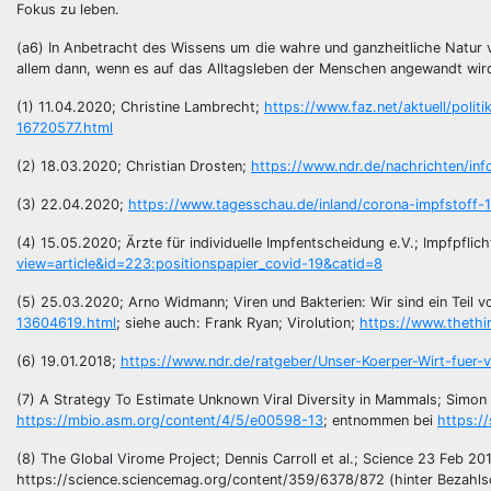
Fokus zu leben.
(a6) In Anbetracht des Wissens um die wahre und ganzheitliche Natur v
allem dann, wenn es auf das Alltagsleben der Menschen angewandt wird
(1) 11.04.2020; Christine Lambrecht;
https://www.faz.net/aktuell/polit
16720577.html
(2) 18.03.2020; Christian Drosten;
https://www.ndr.de/nachrichten/in
(3) 22.04.2020;
https://www.tagesschau.de/inland/corona-impfstoff-1
(4) 15.05.2020; Ärzte für individuelle Impfentscheidung e.V.; Impfpfli
view=article&id=223:positionspapier_covid-19&catid=8
(5) 25.03.2020; Arno Widmann; Viren und Bakterien: Wir sind ein Teil v
13604619.html
; siehe auch: Frank Ryan; Virolution;
https://www.thethi
(6) 19.01.2018;
https://www.ndr.de/ratgeber/Unser-Koerper-Wirt-fuer-
(7) A Strategy To Estimate Unknown Viral Diversity in Mammals; Simon
https://mbio.asm.org/content/4/5/e00598-13
; entnommen bei
https:/
(8) The Global Virome Project; Dennis Carroll et al.; Science 23 Feb 2
https://science.sciencemag.org/content/359/6378/872 (hinter Bezahl