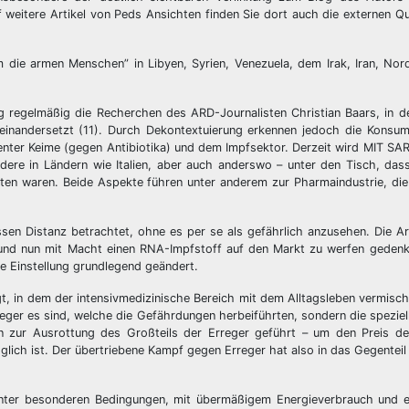
uf weitere Artikel von Peds Ansichten finden Sie dort auch die externen Qu
 die armen Menschen” in Libyen, Syrien, Venezuela, dem Irak, Iran, Nor
ng regelmäßig die Recherchen des ARD-Journalisten Christian Baars, in d
einandersetzt (11). Durch Dekontextuierung erkennen jedoch die Konsum
ter Keime (gegen Antibiotika) und dem Impfsektor. Derzeit wird MIT SA
ndere in Ländern wie Italien, aber auch anderswo – unter den Tisch, dass
nten waren. Beide Aspekte führen unter anderem zur Pharmaindustrie, die 
en Distanz betrachtet, ohne es per se als gefährlich anzusehen. Die A
und nun mit Macht einen RNA-Impfstoff auf den Markt zu werfen gedenk
e Einstellung grundlegend geändert.
t, in dem der intensivmedizinische Bereich mit dem Alltagsleben vermischt
Erreger es sind, welche die Gefährdungen herbeiführten, sondern die spezie
en zur Ausrottung des Großteils der Erreger geführt – um den Preis de
öglich ist. Der übertriebene Kampf gegen Erreger hat also in das Gegenteil
unter besonderen Bedingungen, mit übermäßigem Energieverbrauch und 