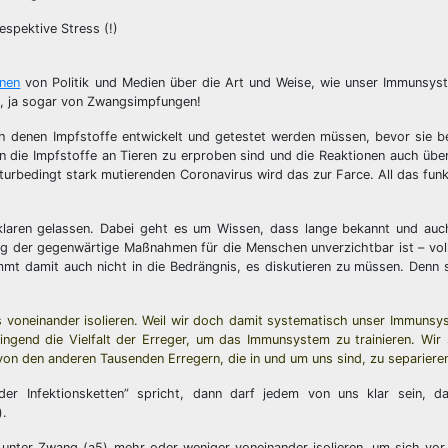
pektive Stress (!)
onen
von Politik und Medien über die Art und Weise, wie unser Immunsyst
en, ja sogar von Zwangsimpfungen!
ch denen Impfstoffe entwickelt und getestet werden müssen, bevor sie 
die Impfstoffe an Tieren zu erproben sind und die Reaktionen auch übe
rbedingt stark mutierenden Coronavirus wird das zur Farce. All das funkti
klaren gelassen. Dabei geht es um Wissen, dass lange bekannt und auch
ng der gegenwärtige Maßnahmen für die Menschen unverzichtbar ist – vol
mt damit auch nicht in die Bedrängnis, es diskutieren zu müssen. Denn 
uns voneinander isolieren. Weil wir doch damit systematisch unser Immun
ngend die Vielfalt der Erreger, um das Immunsystem zu trainieren. Wir
von den anderen Tausenden Erregern, die in und um uns sind, zu separiere
er Infektionsketten” spricht, dann darf jedem von uns klar sein, 
).
unter Zwang (a5) mehr oder weniger voneinander isolieren, um sich vor