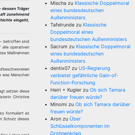
Mischa
zu
Klassische Doppelmoral
 – dessen Träger
eines bundesdeutschen
chaft zunehmend
Außenministers
hichte eingeht,
Tafelrunde
zu
Klassische
Doppelmoral eines
bundesdeutschen Außenministers
– betroffen sind
Sacrum
zu
Klassische Doppelmoral
”
alle operativen
diese Maßnahmen
eines bundesdeutschen
Außenministers
dentix07
zu
US-Regierung
raufbeschworenen
verbietet gefährliche Gain-of-
uch was Menschen
Function-Forschung
Heiri + Kugler
zu
Ob sich Tamara
agt setzen diese
darüber freuen würde?
terin Christine
Minomi
zu
Ob sich Tamara darüber
freuen würde?
o formuliert es
Aron
zu
Über
en Schutz dieses
Schlüsselkomponenten im
Drohnenkrieg