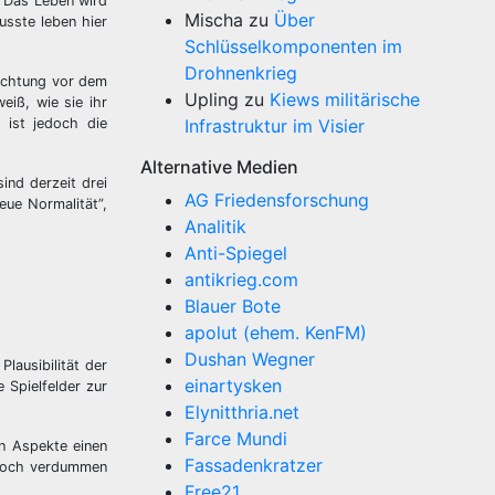
. Das Leben wird
Mischa
zu
Über
usste leben hier
Schlüsselkomponenten im
Drohnenkrieg
Achtung vor dem
Upling
zu
Kiews militärische
weiß, wie sie ihr
 ist jedoch die
Infrastruktur im Visier
Alternative Medien
ind derzeit drei
AG Friedensforschung
ue Normalität”,
Analitik
Anti-Spiegel
antikrieg.com
Blauer Bote
apolut (ehem. KenFM)
Dushan Wegner
lausibilität der
einartysken
Spielfelder zur
Elynitthria.net
Farce Mundi
en Aspekte einen
Fassadenkratzer
s noch verdummen
Free21