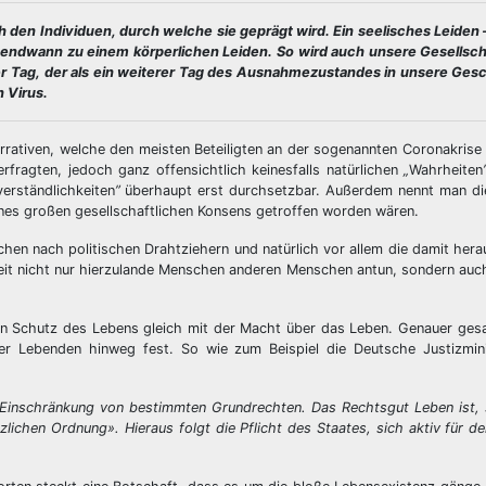
ch den Individuen, durch welche sie geprägt wird. Ein seelisches Leiden
irgendwann zu einem körperlichen Leiden. So wird auch unsere Gesells
der Tag, der als ein weiterer Tag des Ausnahmezustandes in unsere Gesc
 Virus.
arrativen, welche den meisten Beteiligten an der sogenannten Coronakrise 
rfragten, jedoch ganz offensichtlich keinesfalls natürlichen
„
Wahrheiten
verständlichkeiten
”
überhaupt erst durchsetzbar. Außerdem nennt man 
ines großen gesellschaftlichen Konsens getroffen worden wären.
Suchen nach politischen Drahtziehern und natürlich vor allem die damit he
erzeit nicht nur hierzulande Menschen anderen Menschen antun, sondern a
den Schutz des Lebens gleich mit der Macht über das Leben. Genauer ges
r Lebenden hinweg fest. So wie zum Beispiel die Deutsche Justizminis
Einschränkung von bestimmten Grundrechten. Das Rechtsgut Leben ist, s
ichen Ordnung». Hieraus folgt die Pflicht des Staates, sich aktiv für d