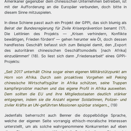
Amerikaner gegenüber dem chinesischen Unternehmen betreiben, ist
mit der Aufforderung an die Europäer verbunden, doch bitte in
diesem Sinne mitzuspielen.
In diese Schiene passt auch ein Projekt der GPPi, das sich blumig als
Beirat der Bundesregierung für Zivile Krisenprävention
benamt (17).
Die Leitlinien des Projekts — „Krisen verhindern, Konflikte
bewältigen, Frieden fördern“ — gehen herunter wie Öl, doch dessen
handfestes Geschäft befasst sich zum Beispiel damit, den „Export
des autoritären chinesischen Geschäftsmodells [nach Afrika]
einzudämmen“ (18). So liest sich dann „Friedensarbeit“ eines GPPi-
Projekts:
„
Seit 2017 unterhält China sogar einen eigenen Militärstützpunkt am
Horn von Afrika. Durch sein proaktives Vorgehen will Peking
chinesische Wirtschaftsgüter in Afrika schützen, seine Truppen
kampferprobter machen und das eigene Profil in Afrika ausweiten.
Dem sollten die EU und ihre Mitgliedsstaaten deutlich stärker
entgegnen, indem sie die Anzahl eigener SoldatInnen,
Polizei
– und
ziviler Kräfte an UN-geführten Missionen spürbar steigern.
„
(19)
Jedenfalls beherrscht auch Benner die doppelbödige Sprache,
welche der eigenen Seite vorrangig ethisch-moralische Interessen
unterstellt, um als solche wahrgenommene Konkurrenten auf eben