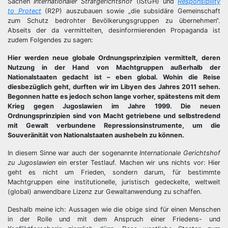
Sachen
Internationaler Strafgerichtshof
(IStGH) und
Responsibility
to Protect
(R2P) auszubauen sowie „die subsidäre Gemeinschaft
zum Schutz bedrohter Bevölkerungsgruppen zu übernehmen“.
Abseits der da vermittelten, desinformierenden Propaganda ist
zudem Folgendes zu sagen:
Hier werden neue globale Ordnungsprinzipien vermittelt, deren
Nutzung in der Hand von Machtgruppen außerhalb der
Nationalstaaten gedacht ist – eben global. Wohin die Reise
diesbezüglich geht, durften wir im Libyen des Jahres 2011 sehen.
Begonnen hatte es jedoch schon lange vorher, spätestens mit dem
Krieg gegen Jugoslawien im Jahre 1999. Die neuen
Ordnungsprinzipien sind von Macht getriebene und selbstredend
mit Gewalt verbundene Repressionsinstrumente, um die
Souveränität von Nationalstaaten aushebeln zu können.
In diesem Sinne war auch der sogenannte
Internationale Gerichtshof
zu Jugoslawien
ein erster Testlauf. Machen wir uns nichts vor: Hier
geht es nicht um Frieden, sondern darum, für bestimmte
Machtgruppen eine institutionelle, juristisch gedeckelte, weltweit
(global) anwendbare Lizenz zur Gewaltanwendung zu schaffen.
Deshalb meine ich: Aussagen wie die obige sind für einen Menschen
in der Rolle und mit dem Anspruch einer Friedens- und