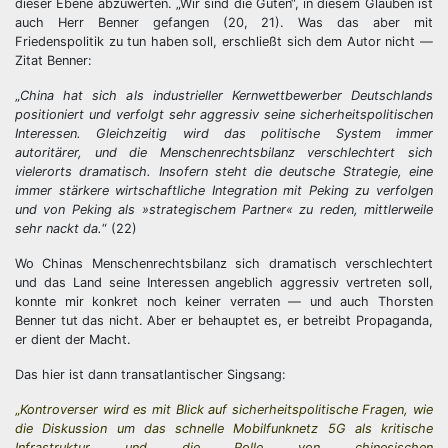
dieser Ebene abzuwerten. „Wir sind die Guten“, in diesem Glauben ist
auch Herr Benner gefangen (20, 21). Was das aber mit
Friedenspolitik zu tun haben soll, erschließt sich dem Autor nicht —
Zitat Benner:
„
China hat sich als industrieller Kernwettbewerber Deutschlands
positioniert und verfolgt sehr aggressiv seine sicherheitspolitischen
Interessen. Gleichzeitig wird das politische System immer
autoritärer, und die Menschenrechtsbilanz verschlechtert sich
vielerorts dramatisch. Insofern steht die deutsche Strategie, eine
immer stärkere wirtschaftliche Integration mit Peking zu verfolgen
und von Peking als ​»strategischem Partner« zu reden, mittlerweile
sehr nackt da.
“ (22)
Wo Chinas Menschenrechtsbilanz sich dramatisch verschlechtert
und das Land seine Interessen angeblich aggressiv vertreten soll,
konnte mir konkret noch keiner verraten — und auch Thorsten
Benner tut das nicht. Aber er behauptet es, er betreibt Propaganda,
er dient der Macht.
Das hier ist dann transatlantischer Singsang:
„
Kontroverser wird es mit Blick auf sicherheitspolitische Fragen, wie
die Diskussion um das schnelle Mobilfunknetz
5
G
als kritische
Infrastruktur und die Rolle von chinesischen