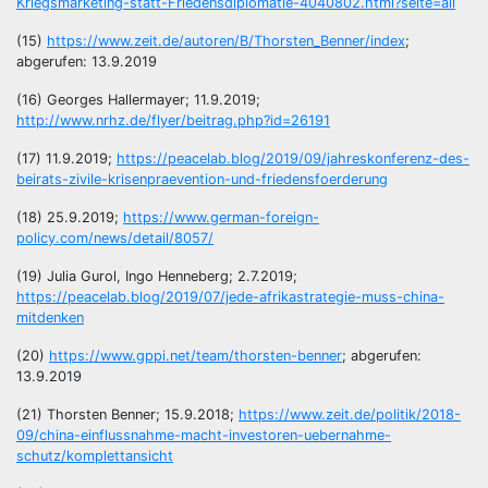
Kriegsmarketing-statt-Friedensdiplomatie-4040802.html?seite=all
(15)
https://www.zeit.de/autoren/B/Thorsten_Benner/index
;
abgerufen: 13.9.2019
(16) Georges Hallermayer; 11.9.2019;
http://www.nrhz.de/flyer/beitrag.php?id=26191
(17) 11.9.2019;
https://peacelab.blog/2019/09/jahreskonferenz-des-
beirats-zivile-krisenpraevention-und-friedensfoerderung
(18) 25.9.2019;
https://www.german-foreign-
policy.com/news/detail/8057/
(19) Julia Gurol, Ingo Henneberg; 2.7.2019;
https://peacelab.blog/2019/07/jede-afrikastrategie-muss-china-
mitdenken
(20)
https://www.gppi.net/team/thorsten-benner
; abgerufen:
13.9.2019
(21) Thorsten Benner; 15.9.2018;
https://www.zeit.de/politik/2018-
09/china-einflussnahme-macht-investoren-uebernahme-
schutz/komplettansicht