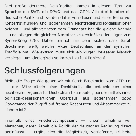
Drei große deutsche Denkfabriken kamen in diesem Text zur
Sprache: die SWP, die DPAG und das GPPi. Alle drei beraten die
deutsche Politik und werden dafür von dieser und einer Reihe von
Konzernstiftungen und sogenannten Nichtregierungsorganisationen
belohnt – und alle vertreten vom Grundsatz her die gleiche Agenda
— und pflegen die gleichen Narrative, einschließlich der Lügen zum
Syrien-Krieg (29). Daher bin ich mir sehr sicher, dass Sarah
Brockmeier weiß, welche Aktie Deutschland an der syrischen
Tragödie hat. Wie extrem muss sich ein kluger, belesener Mensch
verbiegen, um ideologisch so korrekt zu funktionieren?
Schlussfolgerungen
Bleibt die Frage: Wie gehen wir mit Sarah Brockmeier vom GPPi um
— der Mitarbeiterin einer Denkfabrik, die entschlossen einer
neoliberalen Agenda für Deutschland zuarbeitet, bei der mittels eines
politisch-gesellschaftlichen Überbaus aus sogenannter
good
Governance
der Zugriff auf fremde Ressourcen und Absatzmärkte zu
sichern ist?
Innerhalb eines Friedenssymposiums — unter Teilnahme von
Menschen, deren Arbeit die Politik der deutschen Regierung direkt
beeinflusst — ergibt sich die Möglichkeit, vertiefende, kritische