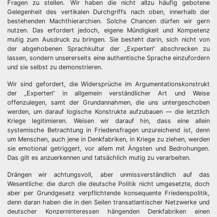
Fragen zu stellen. Wir haben die nicht allzu häufig gebotene
Gelegenheit des vertikalen Durchgriffs nach oben, innerhalb der
bestehenden Machthierarchien. Solche Chancen dürfen wir gern
nutzen. Das erfordert jedoch, eigene Mündigkeit und Kompetenz
mutig zum Ausdruck zu bringen. Sie besteht darin, sich nicht von
der abgehobenen Sprachkultur der „Experten“ abschrecken zu
lassen, sondern unsererseits eine authentische Sprache einzufordern
und sie selbst zu demonstrieren.
Wir sind gefordert, die Widersprüche im Argumentationskonstrukt
der „Experten“ in allgemein verständlicher Art und Weise
offenzulegen, samt der Grundannahmen, die uns untergeschoben
werden, um darauf logische Konstrukte aufzubauen — die letztlich
Kriege legitimieren. Weisen wir darauf hin, dass eine allein
systemische Betrachtung in Friedensfragen unzureichend ist, denn
um Menschen, auch jene in Denkfabriken, in Kriege zu ziehen, werden
sie emotional getriggert, vor allem mit Ängsten und Bedrohungen.
Das gilt es anzuerkennen und tatsächlich mutig zu verarbeiten.
Drängen wir achtungsvoll, aber unmissverständlich auf das
Wesentliche: die durch die deutsche Politik nicht umgesetzte, doch
aber per Grundgesetz verpflichtende konsequente Friedenspolitik,
denn daran haben die in den Seilen transatlantischer Netzwerke und
deutscher Konzerninteressen hängenden Denkfabriken einen