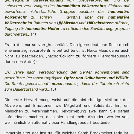
„
Konsequente
Strafverfolgung
von Kriegsverbrechen und bei
schweren Verletzungen des
humanitären Völkerrechts
, Einfluss auf
bewaffnete, nichtstaatliche Gruppen ausüben, das
humanitäre
Völkerrecht
zu achten, — Kenntnis über das
humanitäre
Völkerrecht
im Rahmen von
UN
Mission
und
Hilfseinsätzen
stärken,
Zugang für
humanitäre Helfer
zu notleidenden Bevölkerungsgruppen
durchsetzen.
„
(4)
Es strotzt nur so von „humanitär“. Die eigene deutsche Rolle durch
eine einmalig, rosarote Brille betrachtend, ist Heiko Maas daher auch
nicht zu bescheiden, „nachdrücklich“ zu fordern (Hervorhebungen
durch den Autor):
„
70 Jahre nach Verabschiedung der Genfer Konventionen sind
geschützte Personen tagtäglich
Opfer von Gräueltaten und Willkür
.
Die Staatengemeinschaft
muss
handeln, damit der Tabubruch nicht
zum Dauerzustand wird.
„
(5)
Die erste Hervorhebung weist auf die hinterhältige Methode des
Abzielens auf Emotionen wie Mitgefühl und Solidarität hin, um
Menschen zu vereinnahmen. Hervorhebung zwei kann Sie darauf
aufmerksam machen, dass hier nicht mehr diskutiert werden soll,
weil nämlich ein alternativloser Handlungsbedarf bestünde.
Immerhin sitzt das Institut, für welches Sarah Brockmeiner tätig ist,