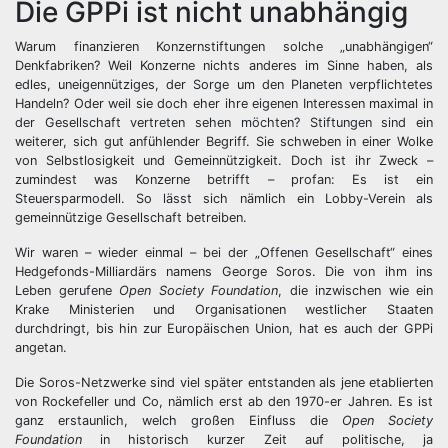
Die GPPi ist nicht unabhängig
Warum finanzieren Konzernstiftungen solche „unabhängigen“
Denkfabriken? Weil Konzerne nichts anderes im Sinne haben, als
edles, uneigennütziges, der Sorge um den Planeten verpflichtetes
Handeln? Oder weil sie doch eher ihre eigenen Interessen maximal in
der Gesellschaft vertreten sehen möchten? Stiftungen sind ein
weiterer, sich gut anfühlender Begriff. Sie schweben in einer Wolke
von Selbstlosigkeit und Gemeinnützigkeit. Doch ist ihr Zweck –
zumindest was Konzerne betrifft – profan: Es ist ein
Steuersparmodell. So lässt sich nämlich ein Lobby-Verein als
gemeinnützige Gesellschaft betreiben.
Wir waren – wieder einmal – bei der „Offenen Gesellschaft“ eines
Hedgefonds-Milliardärs namens George Soros. Die von ihm ins
Leben gerufene
Open Society Foundation
, die inzwischen wie ein
Krake Ministerien und Organisationen westlicher Staaten
durchdringt, bis hin zur Europäischen Union, hat es auch der GPPi
angetan.
Die Soros-Netzwerke sind viel später entstanden als jene etablierten
von Rockefeller und Co, nämlich erst ab den 1970-er Jahren. Es ist
ganz erstaunlich, welch großen Einfluss die
Open Society
Foundation
in historisch kurzer Zeit auf politische, ja