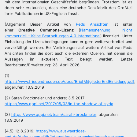
mit dem internationalen Geschäftsfeld begründen. Trotzdem ist es
doch sehr erstaunlich, dass eine deutsche Denkfabrik den Großteil
ihrer Publikationen in US-Englisch fasst.
(Allgemein) Dieser Artikel von
Peds Ansichten
ist unter
einer
Creative Commons-Lizenz
(
Namensnennung – Nicht
kommerziell – Keine Bearbeitungen 4.0 International
) lizenziert. Unter
Einhaltung der Lizenzbedingungen kann er gern weiterverbreitet und
vervielfältigt werden. Bei Verlinkungen auf weitere Artikel von Peds
Ansichten finden Sie dort auch die externen Quellen, mit denen die
Aussagen im aktuellen Text belegt werden. Letzte
Bearbeitung/Erweiterung: 23. April 2026.
(1)
https://www.friedendresden.de/docs/BriefMitgliederEndEinladung.pdf
;
abgerufen: 13.9.2019
(2) Sarah Brockmeier und andere; 3.5.2017;
https://www.gppi.net/2017/05/03/in-the-shadow-of-syria
(3)
https://www.gppi.net/team/sarah-brockmeier
; abgerufen:
13.9.2019
(4,5) 12.8.2019;
https://www.auswaertiges-
amt.de/de/aussenpolitik/internationale-organisationen/uno/maas-