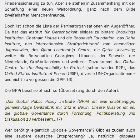
Friedenssicherung zu tun. Aber sie stehen in Zusammenhang mit der
Schaffung einer neuen Weltordnung, ganz nach dem Bilde
zweifelhafter Menschenfreunde.
Doch ist schon die Liste der Partnerorganisationen ein Augenöffner.
Da hat das
Institut für Gerechtigkeit
einiges zu bieten:
Brookings
Institution
,
Chatham House
und die
Roosevelt Foundation
, das
Doha
Institute
, den
Internationalen Strafgerichtshof zum ehemaligen
Jugoslawien
, das
Qatar Leadership Centre
, die
Qatar University
;
weiter die Botschaften Georgiens, Litauens, der Schweiz, der
Niederlande, Großbritanniens und weiterer. Dazu kommt das
Global
Centre for the Responsibility to Protect
(schon wieder R2P), das
United States Institute of Peace
(USIP), diverse UN-Organisationen –
und nicht zu vergessen die GPPi (6).
Die GPPi beschreibt sich so (Übersetzung durch den Autor):
„
Das Global Public Policy Institute (GPPi) ist eine unabhängige,
gemeinnützige Denkfabrik mit Sitz in Berlin. Unsere Mission ist es,
die globale Governance durch Forschung, Politikberatung und
Diskussion zu verbessern.
„
(7)
Wer benötigt eigentlich „globale Governance“? Gibt es zudem auch
eine saubere deutsche Entsprechung? Ja, natürlich:
globales