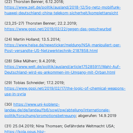
(22) Thorsten Benner; 6.12.2018;
https://www.zeit.de/politik/ausland/2018-12/5g-netz-mobilfunk-
huawei-deutschland-china-telekom-sicherheit/komplettansicht
(23,25-27) Thorsten Benner; 22.2.2019;
https://www.gppi.net/2019/02/22/gegen-das-geschwurbel
(24) Martin Holland; 13.5.2014;
https://www.heise.de/newsticker/meldung/NSA-manipuliert-per-
Post-versandte-US-Netzwerktechnik-2187858.html
(28) Silke Mülherr; 9.4.2018;
https://www.welt.de/politik/ausland/article175285911/Wahl-Auf-
Deutschland-wird-es-ankommen-im-Umgang-mit-Orban.html
(29) Tobias Schneider; 17.2.2019;
https://www.gppi.net/2019/02/17/the-logic-of-chemical-weapons-
use-in-syria
(30)
https://www.uni-koblenz-
landau.de/de/landau/fb6/sowi/pw/abteilung/internationale-
politik/forschung/promotionsbetreuung
; abgerufen: 14.9.2019
(31) 25.04.2019; Nina Thomsen; Gefährdete Weltmacht USA;
https://kola.opus.hbz-