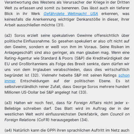
Verantwortung des Westens als Verursacher der Kriege in der Dritten
Welt zu erfassen und somit zu benennen. Das lässt auch ein tieferer
Blick in ihr Werk
Gefährdete Weltmacht USA
erkennen, was
keinesfalls die Anerkennung wichtiger Denkanstöße in dieser, ihrer
Arbeit ausschließen möchte (31).
(a2) Soros erzielt seine spekulativen Gewinne offensichtlich über
politische Einflussnahme. So gesehen spekuliert er also oft nicht auf
den Gewinn, sondern er weiß von ihm im Voraus. Seine Risiken im
Anlagegeschäft sind also geringer, als man glauben mag. Wenn eine
Rating-Agentur wie Standard & Poors (S&P) die Kreditwürdigkeit der
EU und Großbritanniens als Folge des Brexit senkte, dann dürfen wir
uns von dem Irrglauben verabschieden, dass dies wirtschaftlich
begründet ist (32). Vielmehr hebelte S&P mit seinen Ratings
schon
immer
Entscheidungen auf der politischen Ebene. Es ist
selbstverständlich reiner Zufall, dass George Soros mehrere hundert
Millionen US-Dollar bei S&P angelegt hat (33).
(a3) Halten wir noch fest, dass für
Foreign Affairs
nicht jeder x-
Beliebige schreiben darf. Das Blatt wird im Auftrag der in der
westlichen Welt wohl einflussreichsten Denkfabrik, dem
Council on
Foreign Relations
(CoFR) herausgegeben (34).
(a4) Natürlich kann die GPPi ihren sprachlichen Auftritt im Netz auch