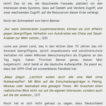
nicht! Das ist sie, die täuschende Fassade, platziert vor den
Interessen eines Systems, dass auf Gedeih und Verderb Zugriff, und
zwar wachsenden Zugriff, auf die Ressourcen dieser Erde verlangt.
Noch ein Schmankerl von Herrn Benner:
„
Nur wenn Demokratien zusammenstehen, können sie sich effektiv
gegen übergriffiges Verhalten von Autokratien wie China und Saudi-
Arabien zur Wehr setzen.
„
(26)
Leute aus jenem Land, das in den letzten über 70 Jahren das mit
Abstand übergriffigste, sprich skupelloseste und zerstörerischste
Verhalten mit vielen Millionen Menschenopfern als Ergebnis an den
Tag legte, haben Thorsten Benner genau diesen Mist
beigebracht.
Jetzt berät er die deutsche Außenpolitik. Da passt es,
dass der GPPi-Chef ein sonnenklares Feindbild hat:
„
Maas jüngst: ​
„
Letztlich wollen doch alle eine Welt ohne
Nuklearwaffen“. Mit Blick auf die Entscheidungsträger in Peking,
Moskau oder Islamabad eine gewagte These. Wir brauchen einen
realistischen Blick nicht nur auf die eigenen Interessen, sondern auch
auf die der anderen.
„
(27)
Noch hat er sich nicht getraut zu sagen, dass Deutschland