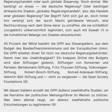
Regierungshandeln
oder auch
globale Steuerung
. Noch einmal: Wer
benötigt so etwas — die deutsche Regierung? Oder benötigen
afrikanische Staaten „globales Regierungshandeln“, also das Handeln
einer globalen Regierung? Der Begriff fühlt sich gut an, doch hinter
ihm verbirgt sich der durch Macht getriebene Versuch, eine
Rechtsordnung nach dem Sinne derer zu schaffen, die sie schließlich
(vorgeblich) völkerrechtlich legitimiert, sich auch mit Gewalt (!) in
die hoheitlichen Belange von Staaten einzumischen.
40 Prozent der Mittel bezieht die GPPi aus Steuergeldern, aus dem
Budget des Bundesfinanzministeriums und der Europäischen Union.
Die GPPi arbeitet direkt für nicht nur deutsche Regierungsbehörden.
Nennt man das Unabhängigkeit? Ein knappes Drittel des Budgets
wird über Stiftungen gedeckt, Stiftungen von Konzernen und
Parteien: Bertelsmann-Stiftung, Fritz-Thyssen-Stiftung, Volkswagen-
Stiftung, Robert-Bosch-Stiftung, Konrad-Adenauer-Stiftung,
Heinrich-Böll-Stiftung und — nicht zu vergessen — die Open Society
Foundations (8).
Mit diesen Geldern erstellt die GPPi äußerst zweifelhafte Studien, um
die Narrative der politischen Meinungsführer im Westen zu stützen.
Was dann allemal taugt, um ebenso zweifelhafte politische
Entscheidungen zu legitimieren (9).