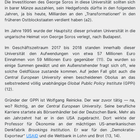
Die Investitionen des George Soros in diese Universität sollten sich
in barer Münze auszahlen, sein Hedgefonds dürfte in den folgenden
Jahren, ja bis heute, Milliarden an den „Transformationen“ in den
früheren Ostblockstaaten verdient haben (a2).
Im Jahre 1995 wurde der Hauptsitz dieser privaten Universität in die
ungarische Heimat von George Soros verlegt, nach Budapest.
Im Geschäftszeitraum 2017 bis 2018 standen innerhalb dieser
Universität den Aufwendungen von etwa 57 Millionen Euro
Einnahmen von 59 Millionen Euro gegenüber (11). Da wurden so
einige Summen gewälzt und ein Außenstehender fragt sich oft, wie
solche Geldflüsse zustande kommen. Auf jeden Fall gibt auch die
Central European University
einen bescheidenen Obolus an das
selbstredend völlig unabhängige
Global Public Policy Institute
(GPPi)
(12).
Gründer der GPPi ist Wolfgang Reinicke. Der war zuvor tätig — na,
wo? Richtig, an der
Central European University
. Seine berufliche
Karriere startete als Börsenhändler bei der Deutschen Bank. Mehr als
ein Jahrzehnt hat er in den USA zugebracht. Dort wirkte der
Professor für Ökonomie an der mächtigen US-amerikanischen
Denkfabrik
Brookings Institution
. Er war für den „Demokratie-
Exporteur“
USAID
und die Weltbank in Lohn und Brot (13, 14).