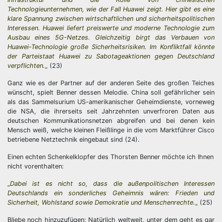
Technologieunternehmen, wie der Fall Huawei zeigt. Hier gibt es eine
klare Spannung zwischen wirtschaftlichen und sicherheitspolitischen
Interessen. Huawei liefert preiswerte und moderne Technologie zum
Ausbau eines
5
G-Netzes. Gleichzeitig birgt das Verbauen von
Huawei-Technologie große Sicherheitsrisiken. Im Konfliktfall könnte
der Parteistaat Huawei zu Sabotageaktionen gegen Deutschland
verpflichten.
„
(23)
Ganz wie es der Partner auf der anderen Seite des großen Teiches
wünscht, spielt Benner dessen Melodie. China soll gefährlicher sein
als das Sammelsurium US-amerikanischer Geheimdienste, vorneweg
die NSA, die ihrerseits seit Jahrzehnten unverfroren Daten aus
deutschen Kommunikationsnetzen abgreifen und bei denen kein
Mensch weiß, welche kleinen Fleißlinge in die vom Marktführer Cisco
betriebene Netztechnik eingebaut sind (24).
Einen echten Schenkelklopfer des Thorsten Benner möchte ich Ihnen
nicht vorenthalten:
„
Dabei ist es nicht so, dass die außenpolitischen Interessen
Deutschlands ein sonderliches Geheimnis wären: Frieden und
Sicherheit, Wohlstand sowie Demokratie und Menschenrechte.
„
(25)
Bliebe noch hinzuzufügen: Natürlich weltweit, unter dem geht es gar