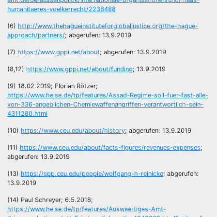
humanitaeres-voelkerrecht/2238488
(6)
http://www.thehagueinstituteforglobaljustice.org/the-hague-
approach/partners/
; abgerufen: 13.9.2019
(7)
https://www.gppi.net/about
; abgerufen: 13.9.2019
(8,12)
https://www.gppi.net/about/funding
; 13.9.2019
(9) 18.02.2019; Florian Rötzer;
https://www.heise.de/tp/features/Assad-Regime-soll-fuer-fast-alle-
von-336-angeblichen-Chemiewaffenangriffen-verantwortlich-sein-
4311280.html
(10)
https://www.ceu.edu/about/history
; abgerufen: 13.9.2019
(11)
https://www.ceu.edu/about/facts-figures/revenues-expenses
;
abgerufen: 13.9.2019
(13)
https://spp.ceu.edu/people/wolfgang-h-reinicke
; abgerufen:
13.9.2019
(14) Paul Schreyer; 6.5.2018;
https://www.heise.de/tp/features/Auswaertiges-Amt-