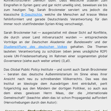
Konfliktforscherin ziemlich dünn. Dass westliche Staaten zum
Eingreifen in Syrien ganz und gar nicht unwillig sind, beweisen sie bis
zum heutigen Tag. Sarah Brockmeier serviert uns jedoch die
klassische
B-Geschichte
, welche die Menschen auf krasse Weise
fehlinformiert und gerade Deutschlands Verantwortung für den
immer noch stattfindenden Syrien-Krieg verschweigt.
Sarah Brockmeier hat — ausgestattet mit dieser Sicht auf Konflikte,
die durch unser Land mitverursacht wurden — entsprechende
Vorträge an der
Deutschen Akademie der Bundeswehr
und der
Studienstiftung des deutschen Volkes
gehalten. Die Themen
lauteten: Verantwortung zu schützen (eben jenes unsägliche R2P)
sowie UN-Friedenserhaltung im Rahmen einer sogenannten
global
Governance
(siehe auch weiter unten) (3,a1).
Das
Global Public Policy Institute
– und somit auch Sarah Brockmeier
– beraten das deutsche Außenministerium im Sinne eines ihrer
Ansicht nach neu zu schreibenden Völkerrechts. Das was das
Institut an Ideologie dem Auswärtigen Amt einträufelt, perlt
folgerichtig aus den Mündern der dortigen Politiker, so auch aus
dem eines gewissen Herrn Maas, der die „internationale
Gemeinschaft“ (beachte: allein das ist schon Propaganda) auffordert
(Hervorhebungen durch den Autor):