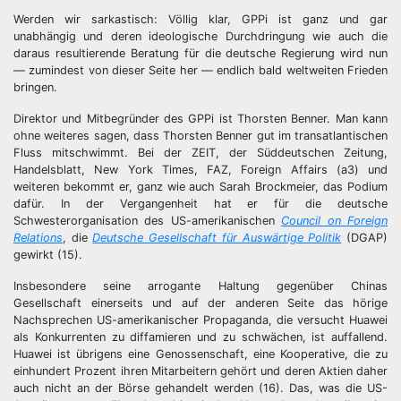
Werden wir sarkastisch: Völlig klar, GPPi ist ganz und gar
unabhängig und deren ideologische Durchdringung wie auch die
daraus resultierende Beratung für die deutsche Regierung wird nun
— zumindest von dieser Seite her — endlich bald weltweiten Frieden
bringen.
Direktor und Mitbegründer des GPPi ist Thorsten Benner. Man kann
ohne weiteres sagen, dass Thorsten Benner gut im transatlantischen
Fluss mitschwimmt. Bei der ZEIT, der Süddeutschen Zeitung,
Handelsblatt, New York Times, FAZ, Foreign Affairs (a3) und
weiteren bekommt er, ganz wie auch Sarah Brockmeier, das Podium
dafür. In der Vergangenheit hat er für die deutsche
Schwesterorganisation des US-amerikanischen
Council on Foreign
Relations
, die
Deutsche Gesellschaft für Auswärtige Politik
(DGAP)
gewirkt (15).
Insbesondere seine arrogante Haltung gegenüber Chinas
Gesellschaft einerseits und auf der anderen Seite das hörige
Nachsprechen US-amerikanischer Propaganda, die versucht Huawei
als Konkurrenten zu diffamieren und zu schwächen, ist auffallend.
Huawei ist übrigens eine Genossenschaft, eine Kooperative, die zu
einhundert Prozent ihren Mitarbeitern gehört und deren Aktien daher
auch nicht an der Börse gehandelt werden (16). Das, was die US-