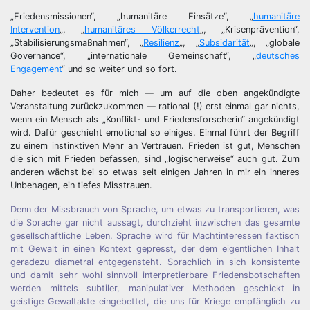
„Friedensmissionen“, „humanitäre Einsätze“, „
humanitäre
Intervention
„, „
humanitäres Völkerrecht
„, „Krisenprävention“,
„Stabilisierungsmaßnahmen“, „
Resilienz
„, „
Subsidarität
„, „globale
Governance“, „internationale Gemeinschaft“, „
deutsches
Engagement
“ und so weiter und so fort.
Daher bedeutet es für mich — um auf die oben angekündigte
Veranstaltung zurückzukommen — rational (!) erst einmal gar nichts,
wenn ein Mensch als „Konflikt- und Friedensforscherin“ angekündigt
wird. Dafür geschieht emotional so einiges. Einmal führt der Begriff
zu einem instinktiven Mehr an Vertrauen. Frieden ist gut, Menschen
die sich mit Frieden befassen, sind „logischerweise“ auch gut. Zum
anderen wächst bei so etwas seit einigen Jahren in mir ein inneres
Unbehagen, ein tiefes Misstrauen.
Denn der Missbrauch von Sprache, um etwas zu transportieren, was
die Sprache gar nicht aussagt, durchzieht inzwischen das gesamte
gesellschaftliche Leben. Sprache wird für Machtinteressen faktisch
mit Gewalt in einen Kontext gepresst, der dem eigentlichen Inhalt
geradezu diametral entgegensteht. Sprachlich in sich konsistente
und damit sehr wohl sinnvoll interpretierbare Friedensbotschaften
werden mittels subtiler, manipulativer Methoden geschickt in
geistige Gewaltakte eingebettet, die uns für Kriege empfänglich zu