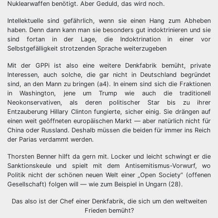
Nuklearwaffen benötigt. Aber Geduld, das wird noch.
Intellektuelle sind gefährlich, wenn sie einen Hang zum Abheben
haben. Denn dann kann man sie besonders gut indoktrinieren und sie
sind fortan in der Lage, die Indoktrination in einer vor
Selbstgefälligkeit strotzenden Sprache weiterzugeben
Mit der GPPi ist also eine weitere Denkfabrik bemüht, private
Interessen, auch solche, die gar nicht in Deutschland begründet
sind, an den Mann zu bringen (a4). In einem sind sich die Fraktionen
in Washington, jene um Trump wie auch die traditionell
Neokonservativen, als deren politischer Star bis zu ihrer
Entzauberung Hillary Clinton fungierte, sicher einig. Sie drängen auf
einen weit geöffneten europäischen Markt — aber natürlich nicht für
China oder Russland. Deshalb müssen die beiden für immer ins Reich
der Parias verdammt werden.
Thorsten Benner hilft da gern mit. Locker und leicht schwingt er die
Sanktionskeule und spielt mit dem Antisemitismus-Vorwurf, wo
Politik nicht der schönen neuen Welt einer „Open Society“ (offenen
Gesellschaft) folgen will — wie zum Beispiel in Ungarn (28).
Das also ist der Chef einer Denkfabrik, die sich um den weltweiten
Frieden bemüht?