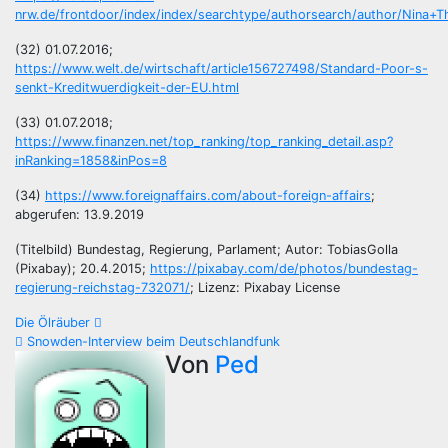
nrw.de/frontdoor/index/index/searchtype/authorsearch/author/Nina+
(32) 01.07.2016;
https://www.welt.de/wirtschaft/article156727498/Standard-Poor-s-
senkt-Kreditwuerdigkeit-der-EU.html
(33) 01.07.2018;
https://www.finanzen.net/top_ranking/top_ranking_detail.asp?
inRanking=1858&inPos=8
(34)
https://www.foreignaffairs.com/about-foreign-affairs
;
abgerufen: 13.9.2019
(Titelbild) Bundestag, Regierung, Parlament; Autor: TobiasGolla
(Pixabay); 20.4.2015;
https://pixabay.com/de/photos/bundestag-
regierung-reichstag-732071/
; Lizenz: Pixabay License
Beitragsnavigation
Die Ölräuber
Snowden-Interview beim Deutschlandfunk
Von
Ped