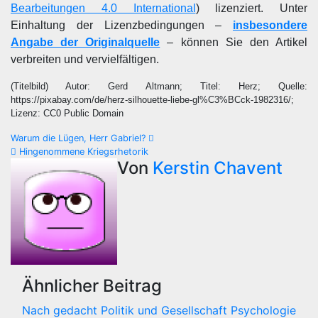
Bearbeitungen 4.0 International
) lizenziert. Unter
Einhaltung der Lizenzbedingungen –
insbesondere
Angabe der Originalquelle
– können Sie den Artikel
verbreiten und vervielfältigen.
(Titelbild) Autor: Gerd Altmann; Titel: Herz; Quelle:
https://pixabay.com/de/herz-silhouette-liebe-gl%C3%BCck-1982316/;
Lizenz: CC0 Public Domain
Beitragsnavigation
Warum die Lügen, Herr Gabriel?
Hingenommene Kriegsrhetorik
Von
Kerstin Chavent
Ähnlicher Beitrag
Nach gedacht
Politik und Gesellschaft
Psychologie