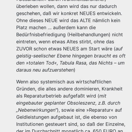
überleben wollen, dann wird das nur dadurch
geschehen, daß wir konkret NEUES entwickeln.
Ohne dieses NEUE wird das ALTE nämlich kein
Platz machen … außerdem kann die
Bedürfnisbefriedigung (Heilbehandlungen) nicht
eintreten, wenn etwas Altes stirbt, ohne das
ZUVOR schon etwas NEUES am Start wäre (
auf
geistig-seelischer Ebene hingegen braucht es oft
den »totalen Tod«, Tabula Rasa, das Nichts – um
daraus neu aufzuerstehen
)
Wenn also systemisch aus wirtschaftlichen
Gründen, die alles andere dominieren, Krankheit
als Reparaturbetrieb aufgefaßt wird (
mit
eingebauter geplanter Obsoleszenz, z.B. durch
„Nebenwirkungen“
), sowie eine »Reparatur« auf
Geldleistungen aufgebaut ist, die ebenso von
Institutionen gesteuert sind, so daß der Einzelne,
der im Durchschnitt monatlich ca. 650 EURO an