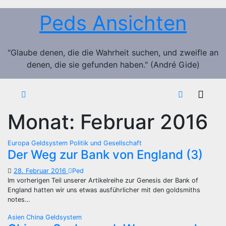
Zum
Peds Ansichten
Inhalt
springen
"Glaube denen, die die Wahrheit suchen, und zweifle an
denen, die sie gefunden haben." (André Gide)
Monat:
Februar 2016
Europa
Geldsystem
Politik und Gesellschaft
Der Weg zur Bank von England (3)
28. Februar 2016
Ped
Im vorherigen Teil unserer Artikelreihe zur Genesis der Bank of
England hatten wir uns etwas ausführlicher mit den goldsmiths
notes…
Asien
China
Geldsystem