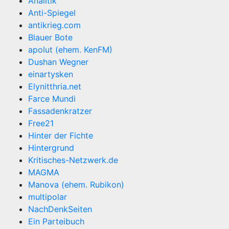
Analitik
Anti-Spiegel
antikrieg.com
Blauer Bote
apolut (ehem. KenFM)
Dushan Wegner
einartysken
Elynitthria.net
Farce Mundi
Fassadenkratzer
Free21
Hinter der Fichte
Hintergrund
Kritisches-Netzwerk.de
MAGMA
Manova (ehem. Rubikon)
multipolar
NachDenkSeiten
Ein Parteibuch