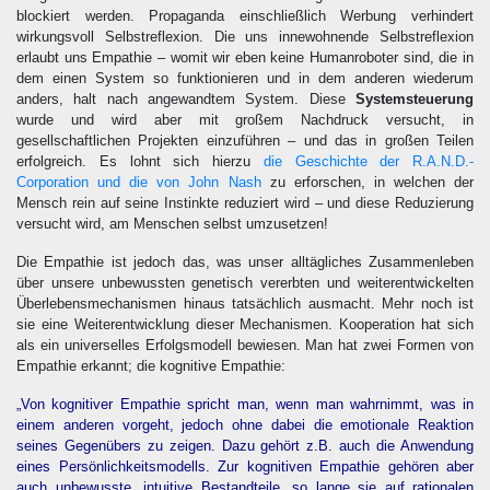
blockiert werden. Propaganda einschließlich Werbung verhindert
wirkungsvoll Selbstreflexion. Die uns innewohnende Selbstreflexion
erlaubt uns Empathie – womit wir eben keine Humanroboter sind, die in
dem einen System so funktionieren und in dem anderen wiederum
anders, halt nach angewandtem System. Diese
Systemsteuerung
wurde und wird aber mit großem Nachdruck versucht, in
gesellschaftlichen Projekten einzuführen – und das in großen Teilen
erfolgreich. Es lohnt sich hierzu
die Geschichte der R.A.N.D.-
Corporation und die von John Nash
zu erforschen, in welchen der
Mensch rein auf seine Instinkte reduziert wird – und diese Reduzierung
versucht wird, am Menschen selbst umzusetzen!
Die Empathie ist jedoch das, was unser alltägliches Zusammenleben
über unsere unbewussten genetisch vererbten und weiterentwickelten
Überlebensmechanismen hinaus tatsächlich ausmacht. Mehr noch ist
sie eine Weiterentwicklung dieser Mechanismen. Kooperation hat sich
als ein universelles Erfolgsmodell bewiesen. Man hat zwei Formen von
Empathie erkannt; die kognitive Empathie:
„Von kognitiver Empathie spricht man, wenn man wahrnimmt, was in
einem anderen vorgeht, jedoch ohne dabei die emotionale Reaktion
seines Gegenübers zu zeigen. Dazu gehört z.B. auch die Anwendung
eines Persönlichkeitsmodells. Zur kognitiven Empathie gehören aber
auch unbewusste, intuitive Bestandteile, so lange sie auf rationalen