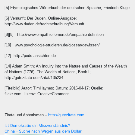
[5] Etymologisches Wörterbuch der deutschen Sprache; Friedrich Kluge
[6] Vernunft; Der Duden, Online-Ausgabe;
http://www.duden.de/rechtschreibung/Vernunft
[8][9] http://www.empathie-lernen.de/empathie-definition
[10] www.psychologie-studieren.de/glossar/gewissen/
[12] http://peds-ansichten.de
[14] Adam Smith; An Inquiry into the Nature and Causes of the Wealth
of Nations (1776), The Wealth of Nations, Book I;
http://gutezitate.com/zitat/135234
[Titelbild] Autor: TimHaynes; Datum: 2016-04-17; Quelle:
flickr.com_Lizenz: CreativeCommons
Zitate und Aphorismen –
http://gutezitate.com
Beitragsnavigation
Ist Demokratie ein Missverständnis?
China – Suche nach Wegen aus dem Dollar