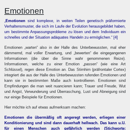
Emotionen
„
Emotionen
sind komplexe, in weiten Teilen genetisch präformierte
Verhaltensmuster, die sich im Laufe der Evolution herausgebildet haben,
um bestimmte Anpassungsprobleme zu lösen und dem Individuum ein
schnelles und der Situation adäquates Handeln zu ermöglichen.“
[4]
Emotionen „warten“ also in der Halle des Unterbewussten, mal eher
dämmernd, mal voller Erwartung, und „bewerten“ die eingegangenen
Informationen (die über die Sinne wahr genommenen Reize).
Informationen, welche zu einer Emotion „passen“ (wie eine Art
Schlüssel), regen diese Emotion an. Das Stirnhirn (präfrontaler Cortex)
integriert die aus der Halle des Unterbewussten rufenden Emotionen und
kann sie in bestimmten Maße auch kontrollieren. Emotionen sind
Empfindungen die man weit nuancieren kann; Trauer und Freude, Wut
und Angst, Verwunderung und Überraschung, Lust und Abneigung sind
nur einige Beispiele für Emotionen.
Hier möchte ich auf etwas aufmerksam machen:
Emotionen die übermäßig oft angeregt werden, erliegen einer
Konditionierung und sind dann dauerhaft hellwach. Das kann u.U.
für einen Menschen auch gefährlich werden (Stichworte: