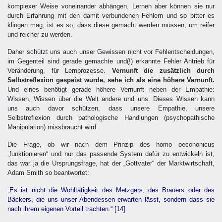
komplexer Weise voneinander abhängen. Lernen aber können sie nur
durch Erfahrung mit den damit verbundenen Fehlern und so bitter es
klingen mag, ist es so, dass diese gemacht werden müssen, um reifer
und reicher zu werden.
Daher schützt uns auch unser Gewissen nicht vor Fehlentscheidungen,
im Gegenteil sind gerade gemachte und(!) erkannte Fehler Antrieb für
Veränderung, für Lernprozesse.
Vernunft die zusätzlich durch
Selbstreflexion gespeist wurde, sehe ich als eine höhere Vernunft.
Und eines benötigt gerade höhere Vernunft neben der Empathie:
Wissen, Wissen über die Welt andere und uns. Dieses Wissen kann
uns auch davor schützen, dass unsere Empathie, unsere
Selbstreflexion durch pathologische Handlungen (psychopathische
Manipulation) missbraucht wird.
Die Frage, ob wir nach dem Prinzip des homo oecononicus
„funktionieren“ und nur das passende System dafür zu entwickeln ist,
das war ja die Ursprungsfrage, hat der „Gottvater“ der Marktwirtschaft,
Adam Smith so beantwortet:
„Es ist nicht die Wohltätigkeit des Metzgers, des Brauers oder des
Bäckers, die uns unser Abendessen erwarten lässt, sondern dass sie
nach ihrem eigenen Vorteil trachten.“
[14]