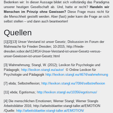
Bedenken wir: In dieser Aussage bildet sich vollständig das Paradigma
unserer heutigen Gesellschaft ab. Und, hatte er recht?
Handeln wir
Menschen im Prinzip ohne Gewissen?
Diese Frage muss nicht für
die Menschheit gestellt werden. Aber (fast) jeder kann die Frage an sich
selbst stellen – und dann auch beantworten!
Quellen
[1][2][13] Unser Verstand ist unser Gesetz; Diskussion im Forum der
Mahnwache für Frieden Dresden; 10-2015; http://friede-
dresden.xobor.de/t124f14-Unser-Verstand-ist-unser-Gesetz-versus-
unser-Gewissen-ist-unser-Gesetz.html
[3] Wahrnehmung; Stangl, W. (2012); Lexikon für Psychologie und
Pädagogik;
http://lexikon.stangl.eu/autor/
© Online Lexikon für
Psychologie und Pädagogik
http://lexikon.stangl.eu/4674/wahrnehmung
[7] ebda; Selbstreflexion;
http://lexikon.stangl.eu/7084/selbstreflexion
[11] ebda; Egotismus;
http://lexikon.stangl.eu/10356/egotismus/
[4] Die menschlichen Emotionen; Werner Stangl; Werner Stangls
Arbeitsblätter 2016; http://arbeitsblaetter.stangl-taller.at/EMOTION
/Quelle:
http://arbeitsblaetter.stangl-taller.at/EMOTION/