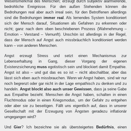
Wesensmerkmal des Menschen; erzeugt durch subjektiv alarmierende,
bedrohliche Ereignisse. Für den außen Stehenden können die
Bedrohungen real aber auch irreal sein, für den Betroffenen allerdings
sind die Bedrohungen
immer real
. Als lernendes System konditioniert
sich der Mensch darauf, Situationen als Gefahren zu erkennen oder
nicht; ganz nach dem oben beschriebenen Prozess (Wahrnehmung –
Emotion – Verstand – Vernunft). Unschön ist allerdings in der Regel,
dass der Mensch auf Angst auch missbräuchlich konditioniert werden
kann – von anderen Menschen.
Angst erzeugt Stress und setzt einen Mechanismus zur
Lebenserhaltung in Gang, dieser Vorgang der eigenen
Existenzsicherung
muss
egotistisch sein und blockiert damit Empathie.
Angst ist also – und gut das es so ist – nicht abschaltbar, aber das
lässt sich eben auch missbrauchen. Wenn wir Angst haben, sind wir nur
noch begrenzt oder gar nicht in der Lage empathisch zu denken und zu
handeln.
Angst blockt also auch unser Gewissen
, dass ja seine Gabe
aus Empathie bezieht. Menschen die Angst haben, schalten in einen
Fluchtmodus oder in einen Kriegsmodus, um der Gefahr zu entgehen
oder aber sie zu beseitigen. Fällt uns eigentlich auf, dass in unserer
Gesellschaft mit der Erzeugung von Ängsten geradezu inflationär
umgegangen wird?
Und
Gier
? Ich bezeichne sie als übersteigertes
Bedürfnis
, einen