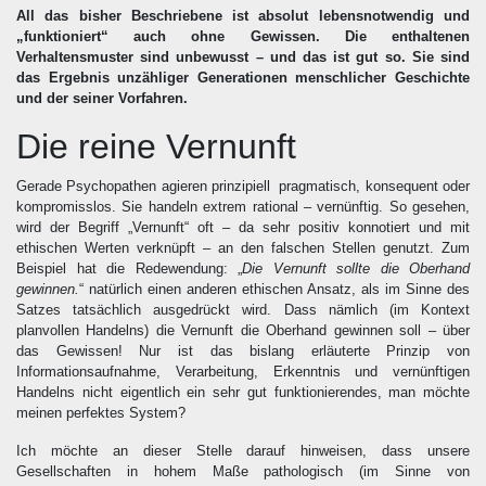
All das bisher Beschriebene ist absolut lebensnotwendig und
„funktioniert“ auch ohne Gewissen. Die enthaltenen
Verhaltensmuster sind unbewusst – und das ist gut so. Sie sind
das Ergebnis unzähliger Generationen menschlicher Geschichte
und der seiner Vorfahren.
Die reine Vernunft
Gerade Psychopathen agieren prinzipiell pragmatisch, konsequent oder
kompromisslos. Sie handeln extrem rational – vernünftig. So gesehen,
wird der Begriff „Vernunft“ oft – da sehr positiv konnotiert und mit
ethischen Werten verknüpft – an den falschen Stellen genutzt. Zum
Beispiel hat die Redewendung: „
Die Vernunft sollte die Oberhand
gewinnen.
“ natürlich einen anderen ethischen Ansatz, als im Sinne des
Satzes tatsächlich ausgedrückt wird. Dass nämlich (im Kontext
planvollen Handelns) die Vernunft die Oberhand gewinnen soll – über
das Gewissen! Nur ist das bislang erläuterte Prinzip von
Informationsaufnahme, Verarbeitung, Erkenntnis und vernünftigen
Handelns nicht eigentlich ein sehr gut funktionierendes, man möchte
meinen perfektes System?
Ich möchte an dieser Stelle darauf hinweisen, dass unsere
Gesellschaften in hohem Maße pathologisch (im Sinne von