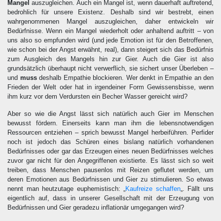
Mangel
auszugleichen. Auch ein Mangel ist, wenn dauerhaft auftretend,
bedrohlich für unsere Existenz. Deshalb sind wir bestrebt, einen
wahrgenommenen Mangel auszugleichen, daher entwickeln wir
Bedürfnisse. Wenn ein Mangel wiederholt oder anhaltend auftritt – von
uns also so empfunden wird (und jede Emotion ist für den Betroffenen,
wie schon bei der Angst erwähnt, real), dann steigert sich das Bedürfnis
zum Ausgleich des Mangels hin zur Gier. Auch die Gier ist also
grundsätzlich überhaupt nicht verwerflich, sie sichert unser Überleben –
und
muss
deshalb Empathie blockieren. Wer denkt in Empathie an den
Frieden der Welt oder hat in irgendeiner Form Gewissensbisse, wenn
ihm kurz vor dem Verdursten ein Becher Wasser gereicht wird?
Aber so wie die Angst lässt sich natürlich auch Gier im Menschen
bewusst fördern. Einerseits kann man ihm die lebensnotwendigen
Ressourcen entziehen – sprich bewusst Mangel herbeiführen. Perfider
noch ist jedoch das Schüren eines bislang natürlich vorhandenen
Bedürfnisses oder gar das Erzeugen eines neuen Bedürfnisses welches
zuvor gar nicht für den Angegriffenen existierte. Es lässt sich so weit
treiben, dass Menschen pausenlos mit Reizen geflutet werden, um
deren Emotionen aus Bedürfnissen und Gier zu stimulieren. So etwas
nennt man heutzutage euphemistisch: „
Kaufreize schaffen
„. Fällt uns
eigentlich auf, dass in unserer Gesellschaft mit der Erzeugung von
Bedürfnissen und Gier geradezu inflationär umgegangen wird?