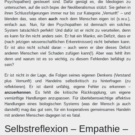
Psychopathen) gesteuert sind. Dafür genügt es, die Ideologien zu
untersuchen, auf die sich bspw. der Neoliberalismus stützt. Sie gehen in
ihren Schlussfolgerungen immer nur bis zur Kategorie „Vernunft“ – und
blenden das, was eben
auch
noch dem Menschen eigen ist (s.w.u.),
einfach aus. Nun, für den Psychopathen ist demnach ein solches
System tatsächlich perfekt! Und dafür ist er nicht zu verurteilen, denn
es kann für ihn nicht anders sein. Er hat ein Manko, ein Defizit, dass er
(nach jetzigen wissenschaftlichen Erkenntnissen) nicht beheben kann.
Er ist also nicht schuld daran – auch wenn er über dieses Defizit
anderen Menschen viel Schaden zufügen kann(!). Aber was fehlt ihm
denn und warum ist es so wichtig, zu diesem Fehlenden befähigt zu
sein?
Er ist nicht in der Lage, die Folgen seines eigenen Denkens (Verstand
plus Vernunft) und Handelns selbstkritisch zu hinterfragen (zu
reflektieren). Er ist damit unfähig, eigene Fehler zu erkennen –
anzuerkennen
. Es fehlt die kritische Rückkopplung, um eigene
vernünftige Handlungen anzupassen. Für überlebenswichtige affektive
Handlungen eines biologischen Systems (was der Mensch ja auch
darstellt) mag das gut sein, für ein kooperatives gemeinsames Handeln
mit anderen Menschen dagegen ist es fatal.
Selbstreflexion – Empathie –