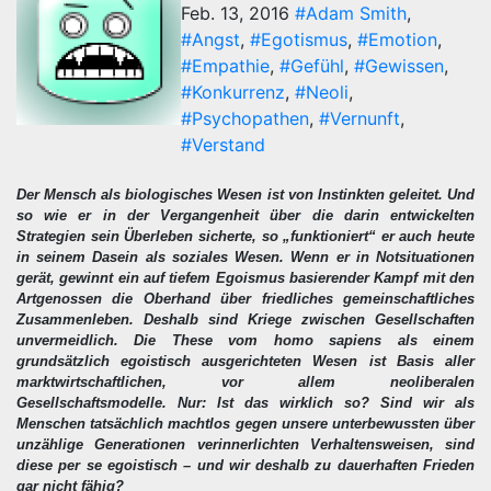
Feb. 13, 2016
#Adam Smith
,
#Angst
,
#Egotismus
,
#Emotion
,
#Empathie
,
#Gefühl
,
#Gewissen
,
#Konkurrenz
,
#Neoli
,
#Psychopathen
,
#Vernunft
,
#Verstand
Der Mensch als biologisches Wesen ist von Instinkten geleitet. Und
so wie er in der Vergangenheit über die darin entwickelten
Strategien sein Überleben sicherte, so „funktioniert“ er auch heute
in seinem Dasein als soziales Wesen. Wenn er in Notsituationen
gerät, gewinnt ein auf tiefem Egoismus basierender Kampf mit den
Artgenossen die Oberhand über friedliches gemeinschaftliches
Zusammenleben. Deshalb sind Kriege zwischen Gesellschaften
unvermeidlich. Die These vom homo sapiens als einem
grundsätzlich egoistisch ausgerichteten Wesen ist Basis aller
marktwirtschaftlichen, vor allem neoliberalen
Gesellschaftsmodelle. Nur: Ist das wirklich so? Sind wir als
Menschen tatsächlich machtlos gegen unsere unterbewussten über
unzählige Generationen verinnerlichten Verhaltensweisen, sind
diese per se egoistisch – und wir deshalb zu dauerhaften Frieden
gar nicht fähig?