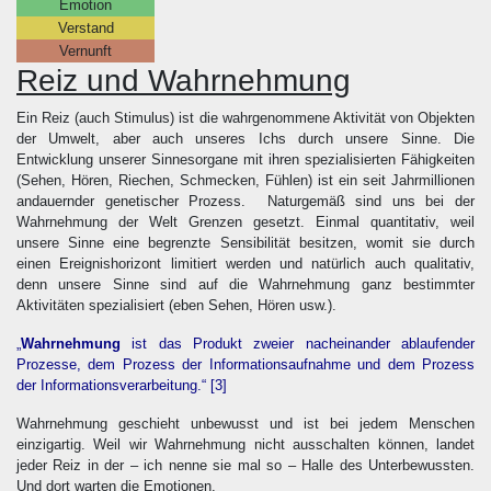
Emotion
Verstand
Vernunft
Reiz und Wahrnehmung
Ein Reiz (auch Stimulus) ist die wahrgenommene Aktivität von Objekten
der Umwelt, aber auch unseres Ichs durch unsere Sinne. Die
Entwicklung unserer Sinnesorgane mit ihren spezialisierten Fähigkeiten
(Sehen, Hören, Riechen, Schmecken, Fühlen) ist ein seit Jahrmillionen
andauernder genetischer Prozess. Naturgemäß sind uns bei der
Wahrnehmung der Welt Grenzen gesetzt. Einmal quantitativ, weil
unsere Sinne eine begrenzte Sensibilität besitzen, womit sie durch
einen Ereignishorizont limitiert werden und natürlich auch qualitativ,
denn unsere Sinne sind auf die Wahrnehmung ganz bestimmter
Aktivitäten spezialisiert (eben Sehen, Hören usw.).
„
Wahrnehmung
ist das Produkt zweier nacheinander ablaufender
Prozesse, dem Prozess der Informationsaufnahme und dem Prozess
der Informationsverarbeitung.“
[
3
]
Wahrnehmung geschieht unbewusst und ist bei jedem Menschen
einzigartig. Weil wir Wahrnehmung nicht ausschalten können, landet
jeder Reiz in der – ich nenne sie mal so – Halle des Unterbewussten.
Und dort warten die Emotionen.