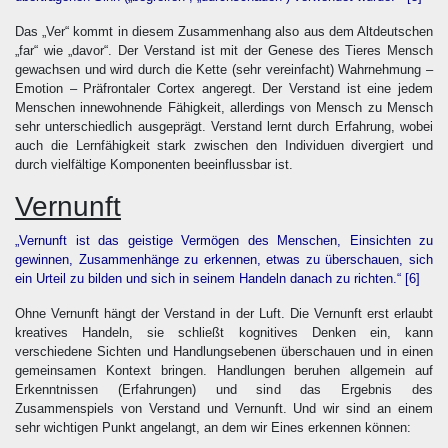
Das „Ver“ kommt in diesem Zusammenhang also aus dem Altdeutschen
„far“ wie „davor“. Der Verstand ist mit der Genese des Tieres Mensch
gewachsen und wird durch die Kette (sehr vereinfacht) Wahrnehmung –
Emotion – Präfrontaler Cortex angeregt. Der Verstand ist eine jedem
Menschen innewohnende Fähigkeit, allerdings von Mensch zu Mensch
sehr unterschiedlich ausgeprägt. Verstand lernt durch Erfahrung, wobei
auch die Lernfähigkeit stark zwischen den Individuen divergiert und
durch vielfältige Komponenten beeinflussbar ist.
Vernunft
„Vernunft ist das geistige Vermögen des Menschen, Einsichten zu
gewinnen, Zusammenhänge zu erkennen, etwas zu überschauen, sich
ein Urteil zu bilden und sich in seinem Handeln danach zu richten.“
[6]
Ohne Vernunft hängt der Verstand in der Luft. Die Vernunft erst erlaubt
kreatives Handeln, sie schließt kognitives Denken ein, kann
verschiedene Sichten und Handlungsebenen überschauen und in einen
gemeinsamen Kontext bringen. Handlungen beruhen allgemein auf
Erkenntnissen (Erfahrungen) und sind das Ergebnis des
Zusammenspiels von Verstand und Vernunft. Und wir sind an einem
sehr wichtigen Punkt angelangt, an dem wir Eines erkennen können: