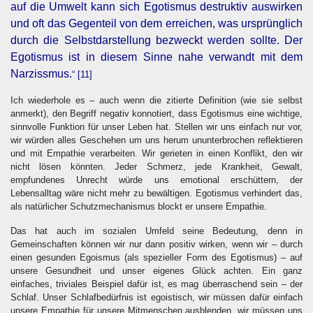
auf die Umwelt kann sich Egotismus destruktiv auswirken
und oft das Gegenteil von dem erreichen, was ursprünglich
durch die Selbstdarstellung bezweckt werden sollte. Der
Egotismus ist in diesem Sinne nahe verwandt mit dem
Narzissmus.
“
[11]
Ich wiederhole es – auch wenn die zitierte Definition (wie sie selbst
anmerkt), den Begriff negativ konnotiert, dass Egotismus eine wichtige,
sinnvolle Funktion für unser Leben hat. Stellen wir uns einfach nur vor,
wir würden alles Geschehen um uns herum ununterbrochen reflektieren
und mit Empathie verarbeiten. Wir gerieten in einen Konflikt, den wir
nicht lösen könnten. Jeder Schmerz, jede Krankheit, Gewalt,
empfundenes Unrecht würde uns emotional erschüttern, der
Lebensalltag wäre nicht mehr zu bewältigen. Egotismus verhindert das,
als natürlicher Schutzmechanismus blockt er unsere Empathie.
Das hat auch im sozialen Umfeld seine Bedeutung, denn in
Gemeinschaften können wir nur dann positiv wirken, wenn wir – durch
einen gesunden Egoismus (als spezieller Form des Egotismus) – auf
unsere Gesundheit und unser eigenes Glück achten. Ein ganz
einfaches, triviales Beispiel dafür ist, es mag überraschend sein – der
Schlaf. Unser Schlafbedürfnis ist egoistisch, wir müssen dafür einfach
unsere Empathie für unsere Mitmenschen ausblenden, wir müssen uns