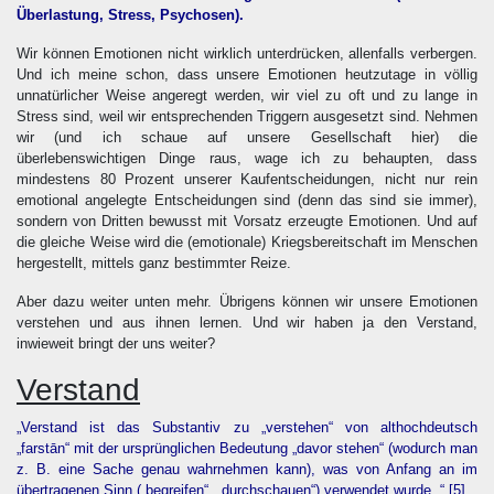
Überlastung, Stress, Psychosen).
Wir können Emotionen nicht wirklich unterdrücken, allenfalls verbergen.
Und ich meine schon, dass unsere Emotionen heutzutage in völlig
unnatürlicher Weise angeregt werden, wir viel zu oft und zu lange in
Stress sind, weil wir entsprechenden Triggern ausgesetzt sind. Nehmen
wir (und ich schaue auf unsere Gesellschaft hier) die
überlebenswichtigen Dinge raus, wage ich zu behaupten, dass
mindestens 80 Prozent unserer Kaufentscheidungen, nicht nur rein
emotional angelegte Entscheidungen sind (denn das sind sie immer),
sondern von Dritten bewusst mit Vorsatz erzeugte Emotionen. Und auf
die gleiche Weise wird die (emotionale) Kriegsbereitschaft im Menschen
hergestellt, mittels ganz bestimmter Reize.
Aber dazu weiter unten mehr. Übrigens können wir unsere Emotionen
verstehen und aus ihnen lernen. Und wir haben ja den Verstand,
inwieweit bringt der uns weiter?
Verstand
„Verstand ist das Substantiv zu „verstehen“ von althochdeutsch
„farstān“ mit der ursprünglichen Bedeutung „davor stehen“ (wodurch man
z. B. eine Sache genau wahrnehmen kann), was von Anfang an im
übertragenen Sinn („begreifen“, „durchschauen“) verwendet wurde. “
[5]