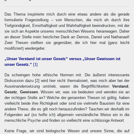
Das Thema inspirierte mich durch eine etwas andere als die gerade
formulierte Fragestellung – von Menschen, die mich eh durch ihre
Tiefgründigkeit, Ernsthaftigkeit und Wahrhaftigkeit beeindrucken, mit der
sie sich an Aspekte unseres menschlichen Wesens heranwagen. Daher
an dieser Stelle mein herzlicher Dank an Demos, Daniel und Nathanael!
Zwei Thesen stellten sie gegenüber, die ich hier mal (ganz leicht
modifiziert) wiedergebe:
„Unser Verstand ist unser Gesetz“ versus „Unser Gewissen ist
unser Gesetz.“
[1]
Da schwingen hohe ethische Normen mit. Die äußerst interessante
Diskussion dazu
[2]
wird hier nicht thematisiert, was mich aber bei der
Auseinandersetzung umtrieb, waren die Begrifflichkeiten
Verstand
,
Gesetz
,
Gewissen
. Wissen wir, was sie bedeuten und wenden sie an
der richtigen Stelle an? Welche der genannten Thesen ist gültig, haben
vielleicht beide ihre Richtigkeit oder sind sie vielmehr Baustein für eine
andere These, die es gilt noch herauszufinden? Tauchen wir deshalb im
Folgenden auf (so hoffe ich) allgemein verständliche Weise ein in die
menschliche Psyche und finden so vielleicht eine schlüssige Antwort.
Keine Frage, wir sind biologische Wesen und unsere Sinne, die auf