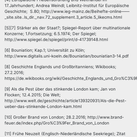
17.Jahrhundert; Andrea Weindl; Leibnitz-Institut für Europäische
Geschichte; S.80; http://www.ieg-mainz.de/Beihefte-online——
_site.site..ls_dir._nav.72_supplement.3_article.5_likecms.html
[5][7] Stärker als der Staat?; Spiegel-Report über multinationale
Konzerne; 1.Fortsetzung; 6.5.1974; Der Spiegel;
http://www.spiegel.de/spiegel/print/d-41739148.html
[6] Bouniation; Kap.1; Universität zu Köln;
http://www.digitalis.uni-koeln.de/Bouniatian/bouniatian3-14.pdf
[8] Geschichte Englands und Großbritanniens; Wikibooks;
27.2.2016;
https://de.wikibooks.org/wiki/Geschichte_Englands_und_Gro%C3%9F
[9] Als die Pest über das stinkende London kam; Jan von
Flocken; 12.4.2015; Die Welt;
http://www.welt.de/geschichte/article139320931/Als-die-Pest-
ueber-das-stinkende-London-kam.html
[10] Großer Brand von London; 28.2.2016; http://www.brand-
feuer.de/index.php/Gro%C3%9Fer_Brand_von_London
[11] Frühe Neuzeit (Englisch-Niederländische Seekriege); Zitat