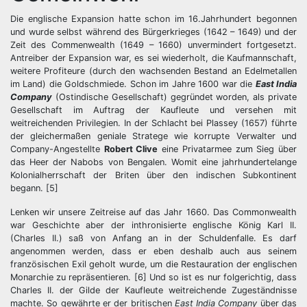
Die englische Expansion hatte schon im 16.Jahrhundert begonnen
und wurde selbst während des Bürgerkrieges (1642 – 1649) und der
Zeit des Commenwealth (1649 – 1660) unvermindert fortgesetzt.
Antreiber der Expansion war, es sei wiederholt, die Kaufmannschaft,
weitere Profiteure (durch den wachsenden Bestand an Edelmetallen
im Land) die Goldschmiede. Schon im Jahre 1600 war die
East India
Company
(Ostindische Gesellschaft) gegründet worden, als private
Gesellschaft im Auftrag der Kaufleute und versehen mit
weitreichenden Privilegien. In der Schlacht bei Plassey (1657) führte
der gleichermaßen geniale Stratege wie korrupte Verwalter und
Company-Angestellte
Robert Clive
eine Privatarmee zum Sieg über
das Heer der Nabobs von Bengalen. Womit eine jahrhundertelange
Kolonialherrschaft der Briten über den indischen Subkontinent
begann. [5]
Lenken wir unsere Zeitreise auf das Jahr 1660. Das Commonwealth
war Geschichte aber der inthronisierte englische König Karl II.
(Charles II.) saß von Anfang an in der Schuldenfalle. Es darf
angenommen werden, dass er eben deshalb auch aus seinem
französischen Exil geholt wurde, um die Restauration der englischen
Monarchie zu repräsentieren. [6] Und so ist es nur folgerichtig, dass
Charles II. der Gilde der Kaufleute weitreichende Zugeständnisse
machte. So gewährte er der britischen
East India Company
über das