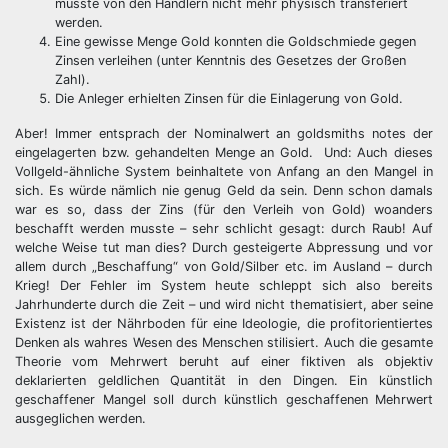
musste von den Händlern nicht mehr physisch transferiert
werden.
Eine gewisse Menge Gold konnten die Goldschmiede gegen
Zinsen verleihen (unter Kenntnis des Gesetzes der Großen
Zahl).
Die Anleger erhielten Zinsen für die Einlagerung von Gold.
Aber! Immer entsprach der Nominalwert an goldsmiths notes der
eingelagerten bzw. gehandelten Menge an Gold. Und: Auch dieses
Vollgeld-ähnliche System beinhaltete von Anfang an den Mangel in
sich. Es würde nämlich nie genug Geld da sein. Denn schon damals
war es so, dass der Zins (für den Verleih von Gold) woanders
beschafft werden musste – sehr schlicht gesagt: durch Raub! Auf
welche Weise tut man dies? Durch gesteigerte Abpressung und vor
allem durch „Beschaffung“ von Gold/Silber etc. im Ausland – durch
Krieg! Der Fehler im System heute schleppt sich also bereits
Jahrhunderte durch die Zeit – und wird nicht thematisiert, aber seine
Existenz ist der Nährboden für eine Ideologie, die profitorientiertes
Denken als wahres Wesen des Menschen stilisiert. Auch die gesamte
Theorie vom Mehrwert beruht auf einer fiktiven als objektiv
deklarierten geldlichen Quantität in den Dingen. Ein künstlich
geschaffener Mangel soll durch künstlich geschaffenen Mehrwert
ausgeglichen werden.