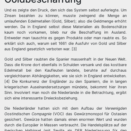
Und es zeigte den Druck, den sich das System selbst auferlegte. Um
Zinsen bezahlen zu können, musste zwingend die Menge an
umlaufenden Edelmetallen (Gold, Silber); also die Geldmenge erhöht
werden. Da in England selbst diese Materialien als Bodenschätze
kaum noch vorkamen, blieb nur die Beschaffung im Ausland.
Entweder man tauschte es gegen Produkte oder man raubte es. So
erklärt sich auch, warum seit 1661 die Ausfuhr von Gold und Silber
aus England gesetzlich verboten war. [3]
Gold und Silber raubten die Spanier massenhaft in der Neuen Welt.
Dass die Krone dort ebenfalls in Schulden versank und das kostbare
Edelmetall bei den Kaufleuten landete, beruhte auf durchaus
vergleichbaren Abhängigkeiten, wie sie sich in England entwickelten.
[4] Die Konkurrenz der Engländer zu den Spaniern, die in langen
kriegerischen Auseinandersetzungen mündete, bekommt hier ihren
Sinn. Involviert man noch die Niederlande in die Betrachtung, ergibt
sich eine interessante Dreiecksbeziehung.
Die Niederländer hatten sich mit dem Aufbau der
Vereenigden
Oostindischen Compagnie
(VOC) das Gewürzmonopol für Ostasien
gesichert. Gewürze hatten damals einen enormen Wert und wurden
durch die Europäer in Massen verbraucht. Die Handelsplätze auf der
iberischen Halbinsel (mit Sevilla als DER Niederlassung für den