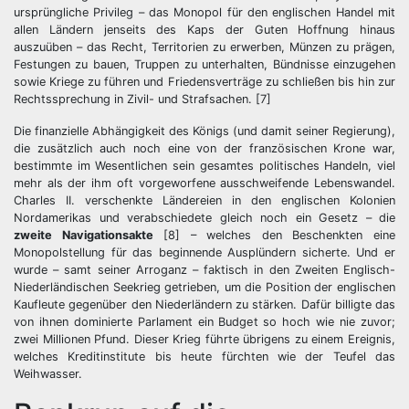
ursprüngliche Privileg – das Monopol für den englischen Handel mit
allen Ländern jenseits des Kaps der Guten Hoffnung hinaus
auszuüben – das Recht, Territorien zu erwerben, Münzen zu prägen,
Festungen zu bauen, Truppen zu unterhalten, Bündnisse einzugehen
sowie Kriege zu führen und Friedensverträge zu schließen bis hin zur
Rechtssprechung in Zivil- und Strafsachen. [7]
Die finanzielle Abhängigkeit des Königs (und damit seiner Regierung),
die zusätzlich auch noch eine von der französischen Krone war,
bestimmte im Wesentlichen sein gesamtes politisches Handeln, viel
mehr als der ihm oft vorgeworfene ausschweifende Lebenswandel.
Charles II. verschenkte Ländereien in den englischen Kolonien
Nordamerikas und verabschiedete gleich noch ein Gesetz – die
zweite Navigationsakte
[8] – welches den Beschenkten eine
Monopolstellung für das beginnende Ausplündern sicherte. Und er
wurde – samt seiner Arroganz – faktisch in den Zweiten Englisch-
Niederländischen Seekrieg getrieben, um die Position der englischen
Kaufleute gegenüber den Niederländern zu stärken. Dafür billigte das
von ihnen dominierte Parlament ein Budget so hoch wie nie zuvor;
zwei Millionen Pfund. Dieser Krieg führte übrigens zu einem Ereignis,
welches Kreditinstitute bis heute fürchten wie der Teufel das
Weihwasser.