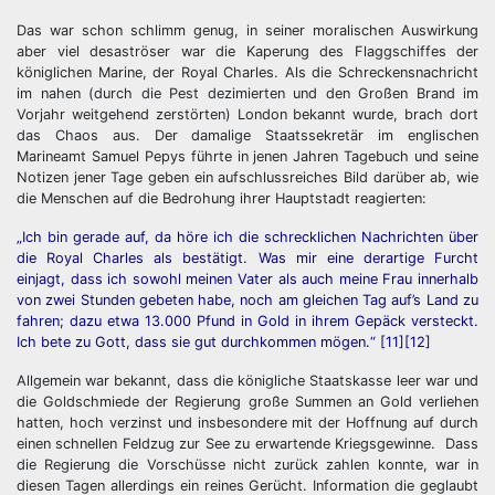
Das war schon schlimm genug, in seiner moralischen Auswirkung
aber viel desaströser war die Kaperung des Flaggschiffes der
königlichen Marine, der Royal Charles. Als die Schreckensnachricht
im nahen (durch die Pest dezimierten und den Großen Brand im
Vorjahr weitgehend zerstörten) London bekannt wurde, brach dort
das Chaos aus. Der damalige Staatssekretär im englischen
Marineamt Samuel Pepys führte in jenen Jahren Tagebuch und seine
Notizen jener Tage geben ein aufschlussreiches Bild darüber ab, wie
die Menschen auf die Bedrohung ihrer Hauptstadt reagierten:
„Ich bin gerade auf, da höre ich die schrecklichen Nachrichten über
die Royal Charles als bestätigt. Was mir eine derartige Furcht
einjagt, dass ich sowohl meinen Vater als auch meine Frau innerhalb
von zwei Stunden gebeten habe, noch am gleichen Tag auf’s Land zu
fahren; dazu etwa 13.000 Pfund in Gold in ihrem Gepäck versteckt.
Ich bete zu Gott, dass sie gut durchkommen mögen.“ [11][12]
Allgemein war bekannt, dass die königliche Staatskasse leer war und
die Goldschmiede der Regierung große Summen an Gold verliehen
hatten, hoch verzinst und insbesondere mit der Hoffnung auf durch
einen schnellen Feldzug zur See zu erwartende Kriegsgewinne. Dass
die Regierung die Vorschüsse nicht zurück zahlen konnte, war in
diesen Tagen allerdings ein reines Gerücht. Information die geglaubt