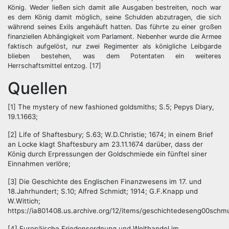
König. Weder ließen sich damit alle Ausgaben bestreiten, noch war
es dem König damit möglich, seine Schulden abzutragen, die sich
während seines Exils angehäuft hatten. Das führte zu einer großen
finanziellen Abhängigkeit vom Parlament. Nebenher wurde die Armee
faktisch aufgelöst, nur zwei Regimenter als königliche Leibgarde
blieben bestehen, was dem Potentaten ein weiteres
Herrschaftsmittel entzog. [17]
Quellen
[1] The mystery of new fashioned goldsmiths; S.5; Pepys Diary,
19.1.1663;
[2] Life of Shaftesbury; S.63; W.D.Christie; 1674; in einem Brief
an Locke klagt Shaftesbury am 23.11.1674 darüber, dass der
König durch Erpressungen der Goldschmiede ein fünftel siner
Einnahmen verlöre;
[3] Die Geschichte des Englischen Finanzwesens im 17. und
18.Jahrhundert; S.10; Alfred Schmidt; 1914; G.F.Knapp und
W.Wittich;
https://ia801408.us.archive.org/12/items/geschichtedeseng00sch
[4] Europäische Friedensordnung und Welthandel im