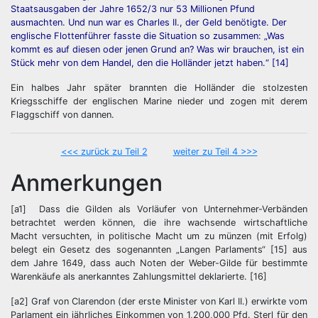
Staatsausgaben der Jahre 1652/3 nur 53 Millionen Pfund
ausmachten. Und nun war es Charles II., der Geld benötigte. Der
englische Flottenführer fasste die Situation so zusammen: „Was
kommt es auf diesen oder jenen Grund an? Was wir brauchen, ist ein
Stück mehr von dem Handel, den die Holländer jetzt haben.“ [14]
Ein halbes Jahr später brannten die Holländer die stolzesten
Kriegsschiffe der englischen Marine nieder und zogen mit derem
Flaggschiff von dannen.
<<< zurück zu Teil 2
weiter zu Teil 4 >>>
Anmerkungen
[a1] Dass die Gilden als Vorläufer von Unternehmer-Verbänden
betrachtet werden können, die ihre wachsende wirtschaftliche
Macht versuchten, in politische Macht um zu münzen (mit Erfolg)
belegt ein Gesetz des sogenannten „Langen Parlaments“ [15] aus
dem Jahre 1649, dass auch Noten der Weber-Gilde für bestimmte
Warenkäufe als anerkanntes Zahlungsmittel deklarierte. [16]
[a2] Graf von Clarendon (der erste Minister von Karl II.) erwirkte vom
Parlament ein jährliches Einkommen von 1,200,000 Pfd. Sterl für den