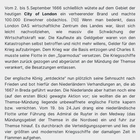
Vom 2. bis 5.September 1666 schließlich wütete auf dem Gebiet der
heutigen
City of London
ein verheerender Brand und machte
100.000 Einwohner obdachlos. [10] Wenn man bedenkt, dass
London DAS wirtschaftliche Zentrum des Landes war, lässt sich
leicht nachvollziehen, wie massiv die Schwächung der
Wirtschaftskraft war. Die Kaufleute als Geldgeber waren von den
Katastrophen selbst betroffen und nicht mehr willens, Gelder für den
Krieg aufzubringen. Dem Krieg war die Basis entzogen und Charles II.
musste seine Flotte in den „Sparmodus“ versetzen. Die Kriegsschiffe
wurden zurück gezogen und abgerüstet an der Mündung der Themse
verankert, die Besatzungen entlassen.
Der englische König „entdeckte“ nun plötzlich seine Sehnsucht nach
Frieden und bot hierfür den Niederländern Verhandlungen an, die ab
1667 in Breda geführt wurden. Die Niederlande aber hatten noch eine
(auf den ersten Blick) gewagte Aktion vor; sie wollten die an der
Themse-Mündung liegende unbewaffnete englische Flotte kapern
bzw. vernichten. Vom 19. bis 24.Juni drang eine niederländische
Flotte unter Führung des Admiral de Ruyter in den Medway (das
Mündungsgebiet der Themse in die Nordsee) ein und fuhr zur
Themse hinauf. Es durchbrach die Verteidigungssperren und lies die
vier größten und modernsten Kriegsschiffe der damaligen Zeit in
Flammen aufgehen.