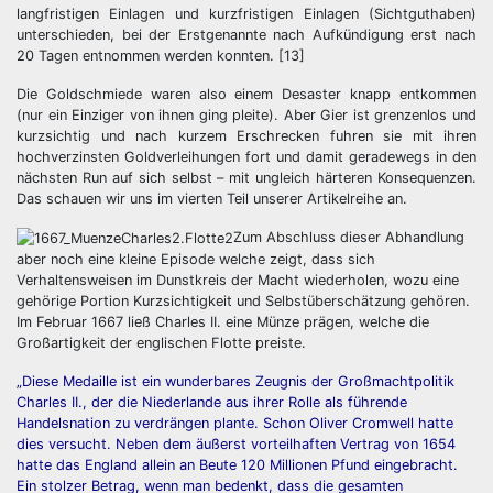
langfristigen Einlagen und kurzfristigen Einlagen (Sichtguthaben)
unterschieden, bei der Erstgenannte nach Aufkündigung erst nach
20 Tagen entnommen werden konnten. [13]
Die Goldschmiede waren also einem Desaster knapp entkommen
(nur ein Einziger von ihnen ging pleite). Aber Gier ist grenzenlos und
kurzsichtig und nach kurzem Erschrecken fuhren sie mit ihren
hochverzinsten Goldverleihungen fort und damit geradewegs in den
nächsten Run auf sich selbst – mit ungleich härteren Konsequenzen.
Das schauen wir uns im vierten Teil unserer Artikelreihe an.
Zum Abschluss dieser Abhandlung
aber noch eine kleine Episode welche zeigt, dass sich
Verhaltensweisen im Dunstkreis der Macht wiederholen, wozu eine
gehörige Portion Kurzsichtigkeit und Selbstüberschätzung gehören.
Im Februar 1667 ließ Charles II. eine Münze prägen, welche die
Großartigkeit der englischen Flotte preiste.
„Diese Medaille ist ein wunderbares Zeugnis der Großmachtpolitik
Charles II., der die Niederlande aus ihrer Rolle als führende
Handelsnation zu verdrängen plante. Schon Oliver Cromwell hatte
dies versucht. Neben dem äußerst vorteilhaften Vertrag von 1654
hatte das England allein an Beute 120 Millionen Pfund eingebracht.
Ein stolzer Betrag, wenn man bedenkt, dass die gesamten