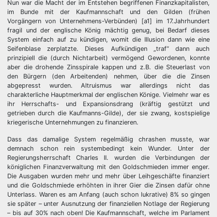
Nun war die Macht der im Entstehen begriffenen Finanzkapitalisten,
im Bunde mit der Kaufmannschaft und den Gilden (frühen
Vorgängern von Unternehmens-Verbünden) [a1] im 17.Jahrhundert
fragil und der englische König mächtig genug, bei Bedarf dieses
System einfach auf zu kündigen, womit die Illusion dann wie eine
Seifenblase zerplatzte. Dieses Aufkündigen „traf“ dann auch
prinzipiell die (durch Nichtarbeit) vermögend Gewordenen, konnte
aber die drohende Zinsspirale kappen und z.B. die Steuerlast von
den Bürgern (den Arbeitenden) nehmen, über die die Zinsen
abgepresst wurden. Altruismus war allerdings nicht das
charakterliche Hauptmerkmal der englischen Könige. Vielmehr war es
ihr Herrschafts- und Expansionsdrang (kräftig gestützt und
getrieben durch die Kaufmanns-Gilde), der sie zwang, kostspielige
kriegerische Unternehmungen zu finanzieren.
Dass das damalige System regelmäßig chrashen musste, war
demnach schon rein systembedingt kein Wunder. Unter der
Regierungsherrschaft Charles II. wurden die Verbindungen der
königlichen Finanzverwaltung mit den Goldschmieden immer enger.
Die Ausgaben wurden mehr und mehr über Leihgeschäfte finanziert
und die Goldschmiede erhöhten in ihrer Gier die Zinsen dafür ohne
Unterlass. Waren es am Anfang (auch schon lukrative) 8% so gingen
sie später – unter Ausnutzung der finanziellen Notlage der Regierung
– bis auf 30% nach oben! Die Kaufmannschaft, welche im Parlament