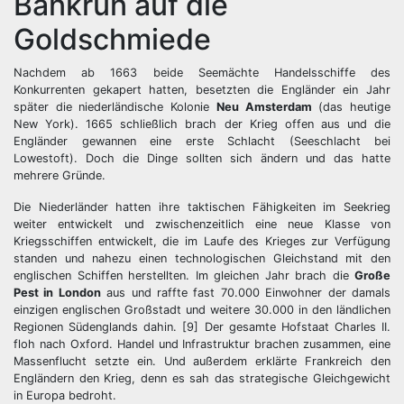
Bankrun auf die
Goldschmiede
Nachdem ab 1663 beide Seemächte Handelsschiffe des
Konkurrenten gekapert hatten, besetzten die Engländer ein Jahr
später die niederländische Kolonie
Neu Amsterdam
(das heutige
New York). 1665 schließlich brach der Krieg offen aus und die
Engländer gewannen eine erste Schlacht (Seeschlacht bei
Lowestoft). Doch die Dinge sollten sich ändern und das hatte
mehrere Gründe.
Die Niederländer hatten ihre taktischen Fähigkeiten im Seekrieg
weiter entwickelt und zwischenzeitlich eine neue Klasse von
Kriegsschiffen entwickelt, die im Laufe des Krieges zur Verfügung
standen und nahezu einen technologischen Gleichstand mit den
englischen Schiffen herstellten. Im gleichen Jahr brach die
Große
Pest in London
aus und raffte fast 70.000 Einwohner der damals
einzigen englischen Großstadt und weitere 30.000 in den ländlichen
Regionen Südenglands dahin. [9] Der gesamte Hofstaat Charles II.
floh nach Oxford. Handel und Infrastruktur brachen zusammen, eine
Massenflucht setzte ein. Und außerdem erklärte Frankreich den
Engländern den Krieg, denn es sah das strategische Gleichgewicht
in Europa bedroht.