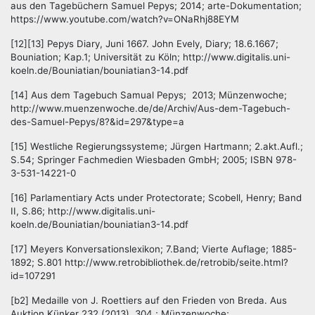
aus den Tagebüchern Samuel Pepys; 2014; arte-Dokumentation;
https://www.youtube.com/watch?v=ONaRhj88EYM
[12][13] Pepys Diary, Juni 1667. John Evely, Diary; 18.6.1667;
Bouniation; Kap.1; Universität zu Köln; http://www.digitalis.uni-
koeln.de/Bouniatian/bouniatian3-14.pdf
[14] Aus dem Tagebuch Samual Pepys; 2013; Münzenwoche;
http://www.muenzenwoche.de/de/Archiv/Aus-dem-Tagebuch-
des-Samuel-Pepys/8?&id=297&type=a
[15] Westliche Regierungssysteme; Jürgen Hartmann; 2.akt.Aufl.;
S.54; Springer Fachmedien Wiesbaden GmbH; 2005; ISBN 978-
3-531-14221-0
[16] Parlamentiary Acts under Protectorate; Scobell, Henry; Band
II, S.86; http://www.digitalis.uni-
koeln.de/Bouniatian/bouniatian3-14.pdf
[17] Meyers Konversationslexikon; 7.Band; Vierte Auflage; 1885-
1892; S.801 http://www.retrobibliothek.de/retrobib/seite.html?
id=107291
[b2] Medaille von J. Roettiers auf den Frieden von Breda. Aus
Auktion Künker 232 (2013), 304.; Münzenwoche;