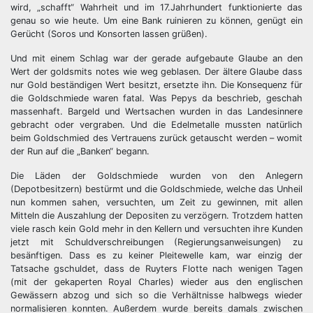
wird, „schafft“ Wahrheit und im 17.Jahrhundert funktionierte das
genau so wie heute. Um eine Bank ruinieren zu können, genügt ein
Gerücht (Soros und Konsorten lassen grüßen).
Und mit einem Schlag war der gerade aufgebaute Glaube an den
Wert der goldsmits notes wie weg geblasen. Der ältere Glaube dass
nur Gold beständigen Wert besitzt, ersetzte ihn. Die Konsequenz für
die Goldschmiede waren fatal. Was Pepys da beschrieb, geschah
massenhaft. Bargeld und Wertsachen wurden in das Landesinnere
gebracht oder vergraben. Und die Edelmetalle mussten natürlich
beim Goldschmied des Vertrauens zurück getauscht werden – womit
der Run auf die „Banken“ begann.
Die Läden der Goldschmiede wurden von den Anlegern
(Depotbesitzern) bestürmt und die Goldschmiede, welche das Unheil
nun kommen sahen, versuchten, um Zeit zu gewinnen, mit allen
Mitteln die Auszahlung der Depositen zu verzögern. Trotzdem hatten
viele rasch kein Gold mehr in den Kellern und versuchten ihre Kunden
jetzt mit Schuldverschreibungen (Regierungsanweisungen) zu
besänftigen. Dass es zu keiner Pleitewelle kam, war einzig der
Tatsache gschuldet, dass de Ruyters Flotte nach wenigen Tagen
(mit der gekaperten Royal Charles) wieder aus den englischen
Gewässern abzog und sich so die Verhältnisse halbwegs wieder
normalisieren konnten. Außerdem wurde bereits damals zwischen