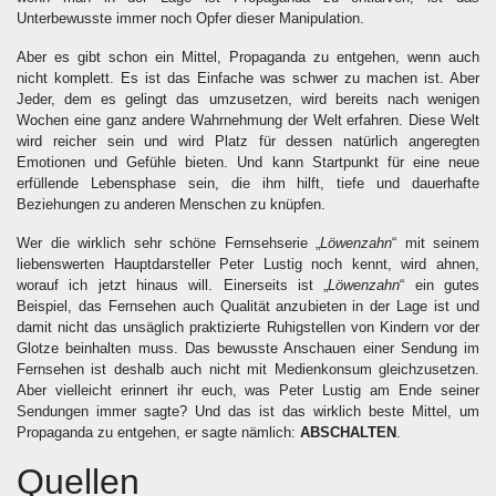
Unterbewusste immer noch Opfer dieser Manipulation.
Aber es gibt schon ein Mittel, Propaganda zu entgehen, wenn auch
nicht komplett. Es ist das Einfache was schwer zu machen ist. Aber
Jeder, dem es gelingt das umzusetzen, wird bereits nach wenigen
Wochen eine ganz andere Wahrnehmung der Welt erfahren. Diese Welt
wird reicher sein und wird Platz für dessen natürlich angeregten
Emotionen und Gefühle bieten. Und kann Startpunkt für eine neue
erfüllende Lebensphase sein, die ihm hilft, tiefe und dauerhafte
Beziehungen zu anderen Menschen zu knüpfen.
Wer die wirklich sehr schöne Fernsehserie „
Löwenzahn
“ mit seinem
liebenswerten Hauptdarsteller Peter Lustig noch kennt, wird ahnen,
worauf ich jetzt hinaus will. Einerseits ist „
Löwenzahn
“ ein gutes
Beispiel, das Fernsehen auch Qualität anzubieten in der Lage ist und
damit nicht das unsäglich praktizierte Ruhigstellen von Kindern vor der
Glotze beinhalten muss. Das bewusste Anschauen einer Sendung im
Fernsehen ist deshalb auch nicht mit Medienkonsum gleichzusetzen.
Aber vielleicht erinnert ihr euch, was Peter Lustig am Ende seiner
Sendungen immer sagte? Und das ist das wirklich beste Mittel, um
Propaganda zu entgehen, er sagte nämlich:
ABSCHALTEN
.
Quellen