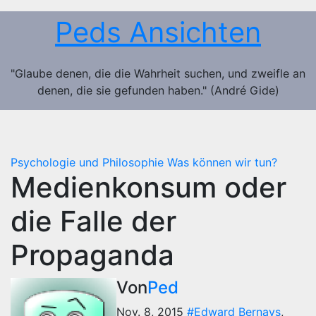
Zum
Peds Ansichten
Inhalt
springen
"Glaube denen, die die Wahrheit suchen, und zweifle an
denen, die sie gefunden haben." (André Gide)
Psychologie und Philosophie
Was können wir tun?
Medienkonsum oder
die Falle der
Propaganda
Von
Ped
Nov. 8, 2015
#Edward Bernays
,