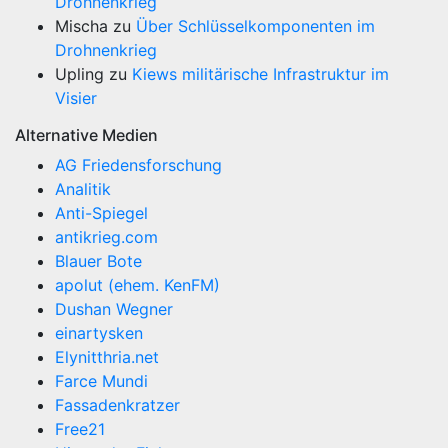
Drohnenkrieg
Mischa
zu
Über Schlüsselkomponenten im
Drohnenkrieg
Upling
zu
Kiews militärische Infrastruktur im
Visier
Alternative Medien
AG Friedensforschung
Analitik
Anti-Spiegel
antikrieg.com
Blauer Bote
apolut (ehem. KenFM)
Dushan Wegner
einartysken
Elynitthria.net
Farce Mundi
Fassadenkratzer
Free21