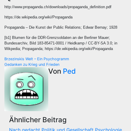
http://www.propaganda.ch/downloads/propaganda_definition.pdf
https://de.wikipedia.org/wiki/Propaganda
Propaganda – Die Kunst der Public Relations; Edwar Bernay; 1928
[b1] Blumen für die DDR-Grenzsoldaten an der Berliner Mauer;
Bundesarchiv, Bild 183-85471-0001 / Heidkamp / CC-BY-SA 3.0; in
Wikpedia; Propaganda; https://de.wikipedia.org/wiki/Propaganda
Beitragsnavigation
Brzezinskis Welt – Ein Psychogramm
Gedanken zu Krieg und Frieden
Von
Ped
Ähnlicher Beitrag
Nach gedacht
Politik und Gesellschaft
Psychologie