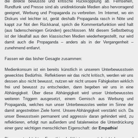
die direkte bewusste und kritische Rückkopplung ab. Fernsehen,
Rundfunk und Presse sind als unidirektionale Medien also hervorragend
geeignet, Werbung und Propaganda zu verbreiten. Im Internet, wo ein
Diskurs viel leichter ist, gerät deshalb Propaganda rasch in Nöte und
kappt zur Not den Rückkanal, sprich die Kommentarfunktion wird halt
(aus fadenscheinigen Gründen) geschlossen. Mit diesem Selbstbetrug
ist der Idealfall aus den klassischen Medien wiederhergestellt, nur wird
damit auch die Propaganda – anders als in der Vergangenheit –
zunehmend entlarvt.
Fassen wir das bisher Gesagte zusammen:
Medienkonsum ist ein bereits künstlich in unserem Unterbewusstsein
gewecktes Bedürfnis. Reflektieren wir das nicht kritisch, werden wir uns
dessen also nicht bewusst, nutzen wir nicht unsere Fähigkeiten wirklich
frei und bewusst zu entscheiden, dann begeben wir uns in eine
Abhängigkeit. Über diese Abhängigkeit wird unser Unterbewusstes
weiteren Triggern ausgesetzt, einem Gemisch aus Werbung und
Propaganda, welches nun unser Unterbewusstes weiter im Sinne der
damit angestrebten Ziele formt. Unsere Abhängigkeit verstärkt sich. Da
unser Bewusstsein permanent und aggressiv daran gehindert wird, zu
reflektieren, erfolgt nun außerdem und fatalerweise die Unterdrückung
einer ganz wichtigen menschlichen Eigenschaft: der
Empathie
!