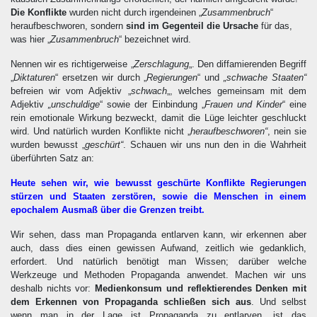
Die Konflikte
wurden nicht durch irgendeinen „
Zusammenbruch
“
heraufbeschworen, sondern
sind im Gegenteil die Ursache
für das,
was hier „
Zusammenbruch
“ bezeichnet wird.
Nennen wir es richtigerweise „
Zerschlagung
„. Den diffamierenden Begriff
„
Diktaturen
“ ersetzen wir durch „
Regierungen
“ und
„schwache Staaten“
befreien wir vom Adjektiv „
schwach
„, welches gemeinsam mit dem
Adjektiv
„unschuldige
“ sowie der Einbindung „
Frauen und Kinder
“ eine
rein emotionale Wirkung bezweckt, damit die Lüge leichter geschluckt
wird. Und natürlich wurden Konflikte nicht „
heraufbeschworen“
, nein sie
wurden bewusst „
geschürt“
. Schauen wir uns nun den in die Wahrheit
überführten Satz an:
Heute sehen wir, wie bewusst geschürte Konflikte Regierungen
stürzen und Staaten zerstören, sowie die Menschen in einem
epochalem Ausmaß über die Grenzen treibt.
Wir sehen, dass man Propaganda entlarven kann, wir erkennen aber
auch, dass dies einen gewissen Aufwand, zeitlich wie gedanklich,
erfordert. Und natürlich benötigt man Wissen; darüber welche
Werkzeuge und Methoden Propaganda anwendet. Machen wir uns
deshalb nichts vor:
Medienkonsum und reflektierendes Denken mit
dem Erkennen von Propaganda schließen sich aus
. Und selbst
wenn man in der Lage ist Propaganda zu entlarven, ist das