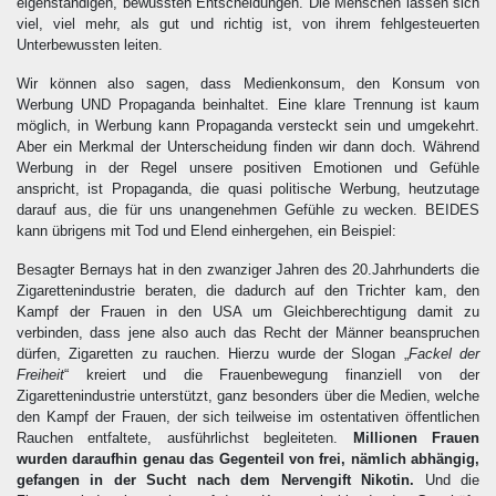
eigenständigen, bewussten Entscheidungen. Die Menschen lassen sich
viel, viel mehr, als gut und richtig ist, von ihrem fehlgesteuerten
Unterbewussten leiten.
Wir können also sagen, dass Medienkonsum, den Konsum von
Werbung UND Propaganda beinhaltet. Eine klare Trennung ist kaum
möglich, in Werbung kann Propaganda versteckt sein und umgekehrt.
Aber ein Merkmal der Unterscheidung finden wir dann doch. Während
Werbung in der Regel unsere positiven Emotionen und Gefühle
anspricht, ist Propaganda, die quasi politische Werbung, heutzutage
darauf aus, die für uns unangenehmen Gefühle zu wecken. BEIDES
kann übrigens mit Tod und Elend einhergehen, ein Beispiel:
Besagter Bernays hat in den zwanziger Jahren des 20.Jahrhunderts die
Zigarettenindustrie beraten, die dadurch auf den Trichter kam, den
Kampf der Frauen in den USA um Gleichberechtigung damit zu
verbinden, dass jene also auch das Recht der Männer beanspruchen
dürfen, Zigaretten zu rauchen. Hierzu wurde der Slogan „
Fackel der
Freiheit
“ kreiert und die Frauenbewegung finanziell von der
Zigarettenindustrie unterstützt, ganz besonders über die Medien, welche
den Kampf der Frauen, der sich teilweise im ostentativen öffentlichen
Rauchen entfaltete, ausführlichst begleiteten.
Millionen Frauen
wurden daraufhin genau das Gegenteil von frei, nämlich abhängig,
gefangen in der Sucht nach dem Nervengift Nikotin.
Und die