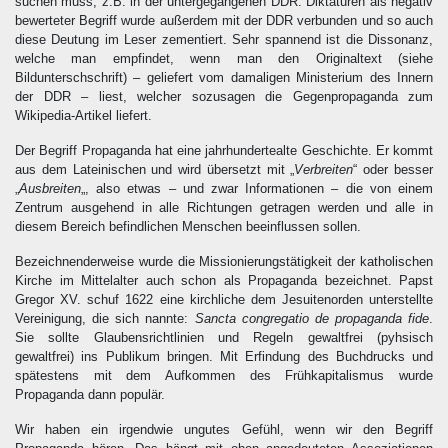
suchen muss, z.B. in der untergegangenen DDR. Diktaturen als negativ
bewerteter Begriff wurde außerdem mit der DDR verbunden und so auch
diese Deutung im Leser zementiert. Sehr spannend ist die Dissonanz,
welche man empfindet, wenn man den Originaltext (siehe
Bildunterschschrift) – geliefert vom damaligen Ministerium des Innern
der DDR – liest, welcher sozusagen die Gegenpropaganda zum
Wikipedia-Artikel liefert.
Der Begriff Propaganda hat eine jahrhundertealte Geschichte. Er kommt
aus dem Lateinischen und wird übersetzt mit „
Verbreiten
“ oder besser
„
Ausbreiten
„, also etwas – und zwar Informationen – die von einem
Zentrum ausgehend in alle Richtungen getragen werden und alle in
diesem Bereich befindlichen Menschen beeinflussen sollen.
Bezeichnenderweise wurde die Missionierungstätigkeit der katholischen
Kirche im Mittelalter auch schon als Propaganda bezeichnet. Papst
Gregor XV. schuf 1622 eine kirchliche dem Jesuitenorden unterstellte
Vereinigung, die sich nannte:
Sancta congregatio de propaganda fide
.
Sie sollte Glaubensrichtlinien und Regeln gewaltfrei (pyhsisch
gewaltfrei) ins Publikum bringen. Mit Erfindung des Buchdrucks und
spätestens mit dem Aufkommen des Frühkapitalismus wurde
Propaganda dann populär.
Wir haben ein irgendwie ungutes Gefühl, wenn wir den Begriff