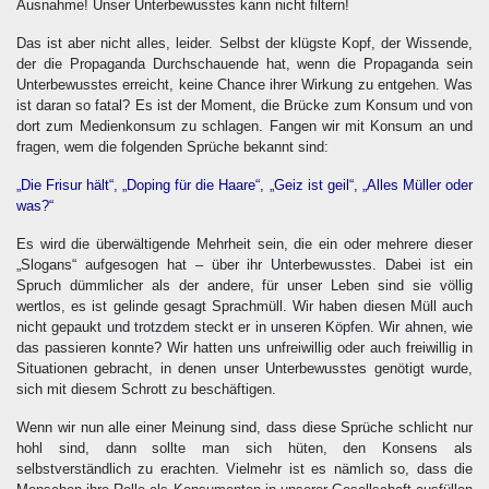
Ausnahme! Unser Unterbewusstes kann nicht filtern!
Das ist aber nicht alles, leider. Selbst der klügste Kopf, der Wissende,
der die Propaganda Durchschauende hat, wenn die Propaganda sein
Unterbewusstes erreicht, keine Chance ihrer Wirkung zu entgehen. Was
ist daran so fatal? Es ist der Moment, die Brücke zum Konsum und von
dort zum Medienkonsum zu schlagen. Fangen wir mit Konsum an und
fragen, wem die folgenden Sprüche bekannt sind:
„Die Frisur hält“, „Doping für die Haare“, „Geiz ist geil“, „Alles Müller oder
was?“
Es wird die überwältigende Mehrheit sein, die ein oder mehrere dieser
„Slogans“ aufgesogen hat – über ihr Unterbewusstes. Dabei ist ein
Spruch dümmlicher als der andere, für unser Leben sind sie völlig
wertlos, es ist gelinde gesagt Sprachmüll. Wir haben diesen Müll auch
nicht gepaukt und trotzdem steckt er in unseren Köpfen. Wir ahnen, wie
das passieren konnte? Wir hatten uns unfreiwillig oder auch freiwillig in
Situationen gebracht, in denen unser Unterbewusstes genötigt wurde,
sich mit diesem Schrott zu beschäftigen.
Wenn wir nun alle einer Meinung sind, dass diese Sprüche schlicht nur
hohl sind, dann sollte man sich hüten, den Konsens als
selbstverständlich zu erachten. Vielmehr ist es nämlich so, dass die