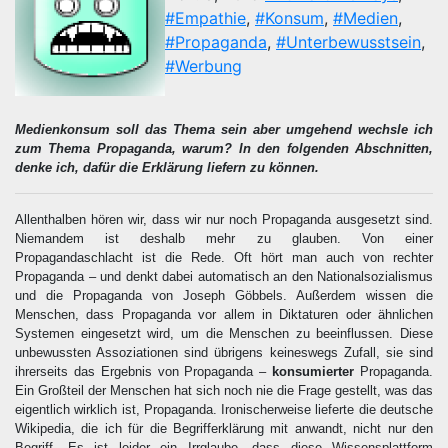
#Empathie
,
#Konsum
,
#Medien
,
#Propaganda
,
#Unterbewusstsein
,
#Werbung
Medienkonsum soll das Thema sein aber umgehend wechsle ich
zum Thema Propaganda, warum? In den folgenden Abschnitten,
denke ich, dafür die Erklärung liefern zu können.
Allenthalben hören wir, dass wir nur noch Propaganda ausgesetzt sind.
Niemandem ist deshalb mehr zu glauben. Von einer
Propagandaschlacht ist die Rede. Oft hört man auch von rechter
Propaganda – und denkt dabei automatisch an den Nationalsozialismus
und die Propaganda von Joseph Göbbels. Außerdem wissen die
Menschen, dass Propaganda vor allem in Diktaturen oder ähnlichen
Systemen eingesetzt wird, um die Menschen zu beeinflussen. Diese
unbewussten Assoziationen sind übrigens keineswegs Zufall, sie sind
ihrerseits das Ergebnis von Propaganda –
konsumierter
Propaganda.
Ein Großteil der Menschen hat sich noch nie die Frage gestellt, was das
eigentlich wirklich ist, Propaganda. Ironischerweise lieferte die deutsche
Wikipedia, die ich für die Begrifferklärung mit anwandt, nicht nur den
Begriff. Es ist leider ein Irrglaube, dass diese Wissensplattform