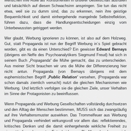
Menschen ihre Rolle als Konsumenten in unserer Gesellschaft ausfüllen
und tatsächlich auf diesen Schwachsinn anspringen. Sie tun das nicht
etwa, weil sie zu dumm sind, das zu erkennen, nein ihre geistige
Bequemlichkeit und damit einhergehende mangelnde Selbstreflektion,
führen dazu, dass die Handlungsentscheidungen einzig vom
Unterbewussten getriggert werden.
Wer glaubt, Werbung ignorieren zu können, ist also auf dem Holzweg.
Gut, statt Propaganda ist nun der Begriff Werbung in´s Spiel gebracht
worden, gibt es da einen Unterschied? Ein gewisser
Edward Bernays
(übrigens ein Neffe des Psychoanalytikers Siegmund Freud) hat sich in
seinem Buch „
Propaganda
“ die Mühe gemacht, das zu unterscheiden.
Aus meiner Sicht brauchen wir uns die Mühe der Differenzierung hier
nicht antun. Propaganda (von Bernays übrigens mit dem
euphemistischen Begriff „
Public Relation
“ versehen, (Propaganda war
schon damals ziemlich verrucht) nutzt die gleichen Mechanismen wie
Werbung. Und letztlich verfolgen sie die gleichen Ziele, unser Verhalten
im Sinne der Protagonisten zu beeinflussen.
Wenn Propaganda und Werbung Gesellschaften vollständig durchsetzen
und den Alltag der Menschen bestimmen, MUSS sich das zwangsläufig
auf ihre Verhaltensmuster auswirken. Das Trommelfeuer aus Werbung
und Propaganda verhindert wirkungsvoll vor allem das: reflektierendes,
kritisches Denken und die damit einhergehende wirkliche Freiheit zu