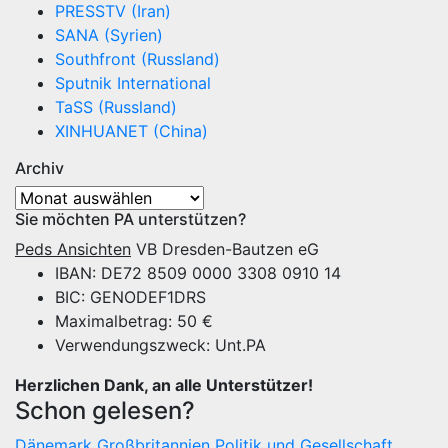
PRESSTV (Iran)
SANA (Syrien)
Southfront (Russland)
Sputnik International
TaSS (Russland)
XINHUANET (China)
Archiv
Archiv
Sie möchten PA unterstützen?
Peds Ansichten
VB Dresden-Bautzen eG
IBAN: DE72 8509 0000 3308 0910 14
BIC: GENODEF1DRS
Maximalbetrag: 50 €
Verwendungszweck: Unt.PA
Herzlichen Dank, an alle Unterstützer!
Schon gelesen?
Dänemark
Großbritannien
Politik und Gesellschaft