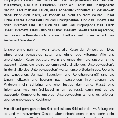
Propaganda hören. Das hängt mit oben angedeuteten Assoziationen
zusammen, also z.B. Diktaturen. Wenn ein Begriff uns unangenehm
berührt, sagt man dazu auch, dass er negativ konnotiert ist. Wir denken
dabei nicht groß nach, wir können es nicht so recht deuten, unser
Unbewusstes signalisiert uns das Unangenehme. Und das Unbewusste
oder Unterbewusste ist auch das, auf was Propaganda zielt. Denn
unser Unterbewusstes (also das unter unserem Bewusstsein Agierende)
hat einen außerordentlich starken Einfluss auf unser alltägliches
Verhalten! Wie das?
Unsere Sinne nehmen, wenn aktiv, alle Reize der Umwelt auf. Dies
ohne
unser bewusstes Zutun und
ohne
jede Filterung. Alle uns
erreichenden Reize betreten, wenn sie eines der Tore unserer Sinne
passiert haben, die große geheimnisvolle „Halle des Unterbewussten“.
In der „Halle des Unterbewusseten“ warten unsere Bedürfnisse, Gefühle
und Emotionen. Je nach Tagesform und Konditionierung(!) sind die
Einen hellwach und begierig nach passenden Informationen, die
Anderen mehr schläfrig und eher lustlos dämmernd. Passt eine
Information (wie ein Schlüssel in ein Schloss), dann regt es die
passende Komponente unseres Unterbewussten an und es erfolgen
ebenso unbewusste Reaktionen.
Ein oft und gern genanntes Beispiel ist das Bild oder die Erzählung wie
jemand mit verzerrtem Gesicht aber entschlossen in eine sehr, sehr