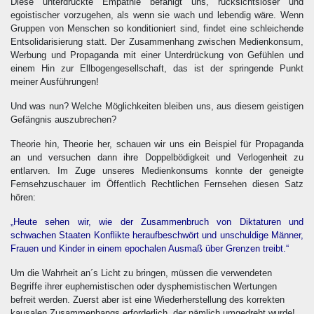
Diese unterdrückte Empathie befähigt uns, rücksichtsloser und
egoistischer vorzugehen, als wenn sie wach und lebendig wäre. Wenn
Gruppen von Menschen so konditioniert sind, findet eine schleichende
Entsolidarisierung statt. Der Zusammenhang zwischen Medienkonsum,
Werbung und Propaganda mit einer Unterdrückung von Gefühlen und
einem Hin zur Ellbogengesellschaft, das ist der springende Punkt
meiner Ausführungen!
Und was nun? Welche Möglichkeiten bleiben uns, aus diesem geistigen
Gefängnis auszubrechen?
Theorie hin, Theorie her, schauen wir uns ein Beispiel für Propaganda
an und versuchen dann ihre Doppelbödigkeit und Verlogenheit zu
entlarven. Im Zuge unseres Medienkonsums konnte der geneigte
Fernsehzuschauer im Öffentlich Rechtlichen Fernsehen diesen Satz
hören:
„Heute sehen wir, wie der Zusammenbruch von Diktaturen und
schwachen Staaten Konflikte heraufbeschwört und unschuldige Männer,
Frauen und Kinder in einem epochalen Ausmaß über Grenzen treibt.“
Um die Wahrheit an´s Licht zu bringen, müssen die verwendeten
Begriffe ihrer euphemistischen oder dysphemistischen Wertungen
befreit werden. Zuerst aber ist eine Wiederherstellung des korrekten
kausalen Zusammenhangs erforderlich, der nämlich umgedreht wurde!