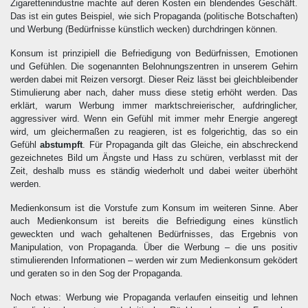
Zigarettenindustrie machte auf deren Kosten ein blendendes Geschäft.
Das ist ein gutes Beispiel, wie sich Propaganda (politische Botschaften)
und Werbung (Bedürfnisse künstlich wecken) durchdringen können.
Konsum ist prinzipiell die Befriedigung von Bedürfnissen, Emotionen
und Gefühlen. Die sogenannten Belohnungszentren in unserem Gehirn
werden dabei mit Reizen versorgt. Dieser Reiz lässt bei gleichbleibender
Stimulierung aber nach, daher muss diese stetig erhöht werden. Das
erklärt, warum Werbung immer marktschreierischer, aufdringlicher,
aggressiver wird. Wenn ein Gefühl mit immer mehr Energie angeregt
wird, um gleichermaßen zu reagieren, ist es folgerichtig, das so ein
Gefühl
abstumpft
. Für Propaganda gilt das Gleiche, ein abschreckend
gezeichnetes Bild um Ängste und Hass zu schüren, verblasst mit der
Zeit, deshalb muss es ständig wiederholt und dabei weiter überhöht
werden.
Medienkonsum ist die Vorstufe zum Konsum im weiteren Sinne. Aber
auch Medienkonsum ist bereits die Befriedigung eines künstlich
geweckten und wach gehaltenen Bedürfnisses, das Ergebnis von
Manipulation, von Propaganda. Über die Werbung – die uns positiv
stimulierenden Informationen – werden wir zum Medienkonsum geködert
und geraten so in den Sog der Propaganda.
Noch etwas: Werbung wie Propaganda verlaufen einseitig und lehnen