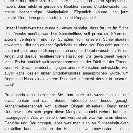
saure Zitrone beißt. Sollte der Leser jetzt einen erhöhten Speichelfluss
haben, dann erlebt er gerade die Reaktion seines Unterbewussten auf
meine beabsichtigte Manipulation. Eigentlich könnte ich jetzt
abschließen, denn genau so funktioniert Propaganda!
Unser Unterbewusstes wurde zu etwas genötigt, dass für uns im Sinne
des Zwecks unnötig war. Der Speichelfluss soll ja nur die Säure der
Zitrone verdünnen und so Schaden von unseren Schleimhäuten
abwenden. Hier gab es aber Speichelfluss ohne Not. Das geht natürlich
auch mit ganz anderen Komponenten unseres Unterbewussten, z.B. der
Angst und daraus resultierendem Hass, der uns gewaltbereit werden
lässt. Es ist natürlich weit weniger harmlos als der Trick mit der Zitrone,
wenn wir Gewaltbereitschaft gegen andere Menschen entwickeln, weil
zuvor ganz gezielt unser Unterbewusstes angesprochen wurde, um
Angst und Hass zu aktivieren. Das aber geschieht derzeit in unserem
Land!
Propaganda kann noch mehr. Sie kann unser Unbewusstes gezielt auf
etwas lenken und damit dessen Interesse oder besser gesagt,
Aufnahmebereitschaft von anderen Dingen
ablenken
. Dass unser
Unterbewusstes sich gegen diese Manipulation nicht wehren kann, ist
naturgegeben. Was wir sehen, wird verarbeitet, was wir hören ebenso,
Gerüche und Berührungen, alles was man sich an Sinneseindrücken
vorstellen kann, landet in der Halle des Unterbewussten – ohne