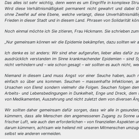
Das alles ist sehr wichtig, denn wenn es um Eingriffe in komplexe Stru
Wird diese Verhältnismäßigkeit permanent nicht gewahrt und dabei 
ohne Zweifel auf eine Ebene, welche verlangt, diese Unverhältnismäß
Frieden in dieser Stadt und in diesem Land. Phrasen von Solidarität kö
Noch einmal möchte ich Sie zitieren, Frau Hickmann. Sie schrieben zu
„Nur gemeinsam können wir die Epidemie bekämpfen, dazu sollten wir all
Ich denke es ist anders: Wir sind eher aufgerufen, lieber alles dafür
ausdrücklich verstanden im Sinne krankmachender Epidemien – sind Sy
nicht verhindern und – wie schon gesagt – wir sollten es auch nicht, we
Niemand in diesem Land muss Angst vor einer Seuche haben, auch nic
einfach so über uns kommen. Seuchen – massenhafte Infektionen, an
Ursachen von Elend sondern vielmehr die Folgen. Seuchen folgen de
Arbeits- und Lebensbedingungen in Dunkelheit, Enge und Dreck, dem 
von Medikamenten, Auszehrung und nicht zuletzt dem von diversen Än
Wir sollten daher gemeinsam dafür sorgen, dass wir alle in gesunden
kümmern, dass alle Menschen den angemessenen Zugang zu Sonne und
frischer Luft, wie auch den erforderlichen – von finanziellen Aspekten
darum kümmern, achtsam wie heilend mit unseren Mitmenschen umzugehen
selbst wie anderen vermeiden.