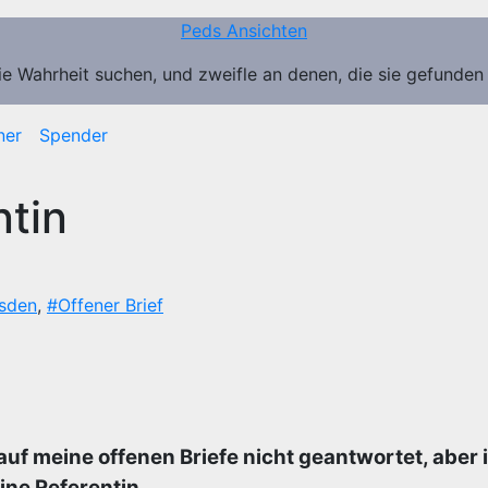
Peds Ansichten
ie Wahrheit suchen, und zweifle an denen, die sie gefunden
ner
Spender
ntin
sden
,
#Offener Brief
uf meine offenen Briefe nicht geantwortet, aber
ine Referentin.