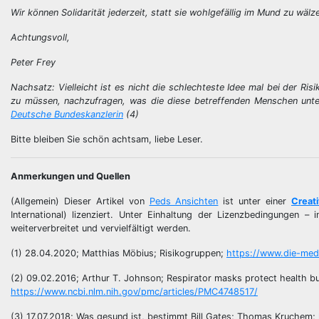
Wir können Solidarität jederzeit, statt sie wohlgefällig im Mund zu wäl
Achtungsvoll,
Peter Frey
Nachsatz: Vielleicht ist es nicht die schlechteste Idee mal bei der Ri
zu müssen, nachzufragen, was die diese betreffenden Menschen unte
Deutsche Bundeskanzlerin
(4)
Bitte bleiben Sie schön achtsam, liebe Leser.
Anmerkungen und Quellen
(Allgemein) Dieser Artikel von
Peds Ansichten
ist unter einer
Creat
International) lizenziert. Unter Einhaltung der Lizenzbedingungen 
weiterverbreitet und vervielfältigt werden.
(1) 28.04.2020; Matthias Möbius; Risikogruppen;
https://www.die-medi
(2) 09.02.2016; Arthur T. Johnson; Respirator masks protect health b
https://www.ncbi.nlm.nih.gov/pmc/articles/PMC4748517/
(3) 17.07.2018; Was gesund ist, bestimmt Bill Gates; Thomas Kruchem;