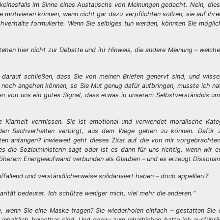
 keinesfalls im Sinne eines Austauschs von Meinungen gedacht. Nein, dies
e motivieren können, wenn nicht gar dazu verpflichten sollten, sie auf ihr
chverhalte formulierte. Wenn Sie selbiges tun werden, könnten Sie mögli
ehen hier nicht zur Debatte und ihr Hinweis, die andere Meinung – welche 
h darauf schließen, dass Sie von meinen Briefen genervt sind, und wiss
noch angehen können, so Sie Mut genug dafür aufbringen, musste ich nat
en von uns ein gutes Signal, dass etwas in unserem Selbstverständnis u
se Klarheit vermissen. Sie ist emotional und verwendet moralische Kat
den Sachverhalten verbirgt, aus dem Wege gehen zu können. Dafür zi
erten anfangen? Inwieweit geht dieses Zitat auf die von mir vorgebracht
s die Sozialministerin sagt oder ist es dann für uns richtig, wenn wir es
höherem Energieaufwand verbunden als Glauben – und es erzeugt Dissonan
fallend und verständlicherweise solidarisiert haben – doch appelliert?
ität bedeutet. Ich schütze weniger mich, viel mehr die anderen.“
, wenn Sie eine Maske tragen? Sie wiederholen einfach – gestatten Sie
 inhaltlich belastbar sind. Und genau zum Inhaltlichen hatte ich ausführl