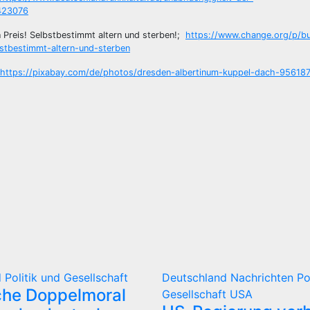
=423076
n Preis! Selbstbestimmt altern und sterben!;
https://www.change.org/p/bu
tbestimmt-altern-und-sterben
https://pixabay.com/de/photos/dresden-albertinum-kuppel-dach-956187
d
Politik und Gesellschaft
Deutschland
Nachrichten
Po
che Doppelmoral
Gesellschaft
USA