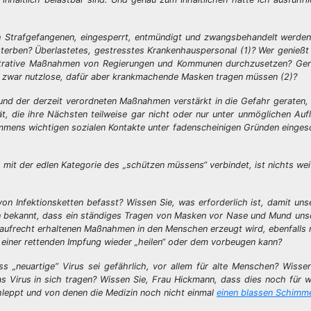
ch Strafgefangenen, eingesperrt, entmündigt und zwangsbehandelt werde
erben? Überlastetes, gestresstes Krankenhauspersonal (1)? Wer genießt h
inistrative Maßnahmen von Regierungen und Kommunen durchzusetzen? Gen
en zwar nutzlose, dafür aber krankmachende Masken tragen müssen (2)?
und der derzeit verordneten Maßnahmen verstärkt in die Gefahr geraten,
, die ihre Nächsten teilweise gar nicht oder nur unter unmöglichen Auf
 immens wichtigen sozialen Kontakte unter fadenscheinigen Gründen einge
 mit der edlen Kategorie des „schützen müssens“ verbindet, ist nichts weit
von Infektionsketten befasst? Wissen Sie, was erforderlich ist, damit u
hnen bekannt, dass ein ständiges Tragen von Masken vor Nase und Mund u
aufrecht erhaltenen Maßnahmen in den Menschen erzeugt wird, ebenfalls 
einer rettenden Impfung wieder „heilen“ oder dem vorbeugen kann?
ss „neuartige“ Virus sei gefährlich, vor allem für alte Menschen? Wisse
as Virus in sich tragen? Wissen Sie, Frau Hickmann, dass dies noch für w
chleppt und von denen die Medizin noch nicht einmal
einen blassen Schimm