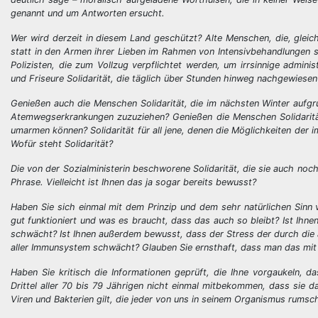
genannt und um Antworten ersucht.
Wer wird derzeit in diesem Land geschützt? Alte Menschen, die, glei
statt in den Armen ihrer Lieben im Rahmen von Intensivbehandlungen st
Polizisten, die zum Vollzug verpflichtet werden, um irrsinnige adm
und Friseure Solidarität, die täglich über Stunden hinweg nachgewies
Genießen auch die Menschen Solidarität, die im nächsten Winter aufgr
Atemwegserkrankungen zuzuziehen? Genießen die Menschen Solidarität
umarmen können? Solidarität für all jene, denen die Möglichkeiten der
Wofür steht Solidarität?
Die von der Sozialministerin beschworene Solidarität, die sie auch noch
Phrase. Vielleicht ist Ihnen das ja sogar bereits bewusst?
Haben Sie sich einmal mit dem Prinzip und dem sehr natürlichen Sinn 
gut funktioniert und was es braucht, dass das auch so bleibt? Ist I
schwächt? Ist Ihnen außerdem bewusst, dass der Stress der durch die 
aller Immunsystem schwächt? Glauben Sie ernsthaft, dass man das mit 
Haben Sie kritisch die Informationen geprüft, die Ihne vorgaukeln, da
Drittel aller 70 bis 79 Jährigen nicht einmal mitbekommen, dass sie d
Viren und Bakterien gilt, die jeder von uns in seinem Organismus rums