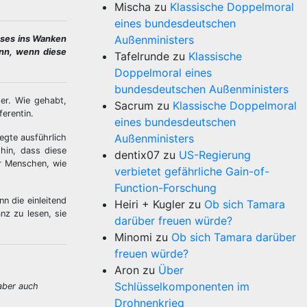
Mischa
zu
Klassische Doppelmoral
eines bundesdeutschen
Außenministers
eses ins Wanken
ann, wenn diese
Tafelrunde
zu
Klassische
Doppelmoral eines
bundesdeutschen Außenministers
er. Wie gehabt,
Sacrum
zu
Klassische Doppelmoral
erentin.
eines bundesdeutschen
Außenministers
egte ausführlich
hin, dass diese
dentix07
zu
US-Regierung
er Menschen, wie
verbietet gefährliche Gain-of-
Function-Forschung
n die einleitend
Heiri + Kugler
zu
Ob sich Tamara
nz zu lesen, sie
darüber freuen würde?
Minomi
zu
Ob sich Tamara darüber
freuen würde?
Aron
zu
Über
Schlüsselkomponenten im
aber auch
Drohnenkrieg