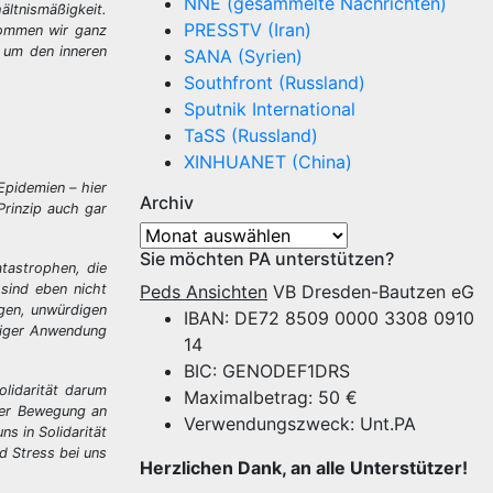
NNE (gesammelte Nachrichten)
ältnismäßigkeit.
PRESSTV (Iran)
kommen wir ganz
s um den inneren
SANA (Syrien)
Southfront (Russland)
Sputnik International
TaSS (Russland)
XINHUANET (China)
Epidemien – hier
Archiv
Prinzip auch gar
Archiv
Sie möchten PA unterstützen?
tastrophen, die
sind eben nicht
Peds Ansichten
VB Dresden-Bautzen eG
gen, unwürdigen
IBAN: DE72 8509 0000 3308 0910
ßiger Anwendung
14
BIC: GENODEF1DRS
olidarität darum
Maximalbetrag: 50 €
der Bewegung an
Verwendungszweck: Unt.PA
s in Solidarität
d Stress bei uns
Herzlichen Dank, an alle Unterstützer!