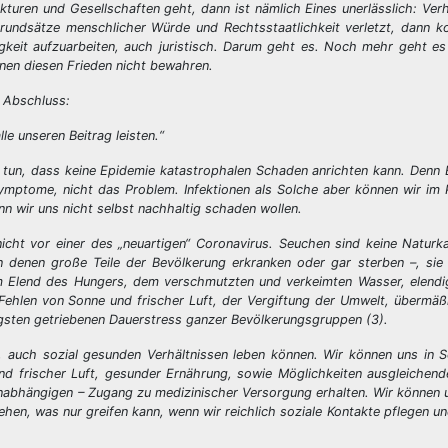
kturen und Gesellschaften geht, dann ist nämlich Eines unerlässlich: Verh
Grundsätze menschlicher Würde und Rechtsstaatlichkeit verletzt, dann 
igkeit aufzuarbeiten, auch juristisch. Darum geht es. Noch mehr geht e
nnen diesen Frieden nicht bewahren.
m Abschluss:
e unseren Beitrag leisten.“
 zu tun, dass keine Epidemie katastrophalen Schaden anrichten kann. Denn 
mptome, nicht das Problem. Infektionen als Solche aber können wir im 
nn wir uns nicht selbst nachhaltig schaden wollen.
ht vor einer des „neuartigen“ Coronavirus. Seuchen sind keine Naturka
 denen große Teile der Bevölkerung erkranken oder gar sterben –, sie 
m Elend des Hungers, dem verschmutzten und verkeimten Wasser, elendi
Fehlen von Sonne und frischer Luft, der Vergiftung der Umwelt, übermä
gsten getriebenen Dauerstress ganzer Bevölkerungsgruppen (3).
, auch sozial gesunden Verhältnissen leben können. Wir können uns in S
 frischer Luft, gesunder Ernährung, sowie Möglichkeiten ausgleichen
 unabhängigen – Zugang zu medizinischer Versorgung erhalten. Wir können un
, was nur greifen kann, wenn wir reichlich soziale Kontakte pflegen un