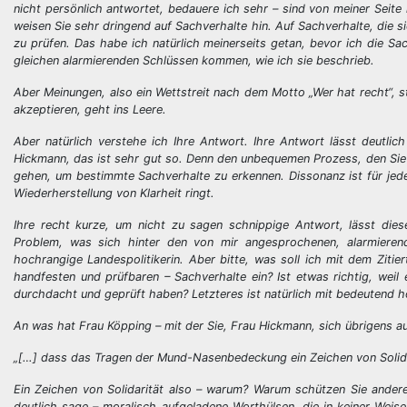
nicht persönlich antwortet, bedauere ich sehr – sind von meiner Seite
weisen Sie sehr dringend auf Sachverhalte hin. Auf Sachverhalte, die si
zu prüfen. Das habe ich natürlich meinerseits getan, bevor ich die Sa
gleichen alarmierenden Schlüssen kommen, wie ich sie beschrieb.
Aber Meinungen, also ein Wettstreit nach dem Motto „Wer hat recht“, st
akzeptieren, geht ins Leere.
Aber natürlich verstehe ich Ihre Antwort. Ihre Antwort lässt deutlic
Hickmann, das ist sehr gut so. Denn den unbequemen Prozess, den Sie 
gehen, um bestimmte Sachverhalte zu erkennen. Dissonanz ist für jed
Wiederherstellung von Klarheit ringt.
Ihre recht kurze, um nicht zu sagen schnippige Antwort, lässt die
Problem, was sich hinter den von mir angesprochenen, alarmieren
hochrangige Landespolitikerin. Aber bitte, was soll ich mit dem Ziti
handfesten und prüfbaren – Sachverhalte ein? Ist etwas richtig, weil e
durchdacht und geprüft haben? Letzteres ist natürlich mit bedeutend 
An was hat Frau Köpping – mit der Sie, Frau Hickmann, sich übrigens auf
„[…] dass das Tragen der Mund-Nasenbedeckung ein Zeichen von Solidar
Ein Zeichen von Solidarität also – warum? Warum schützen Sie andere
deutlich sage – moralisch aufgeladene Worthülsen, die in keiner Weise