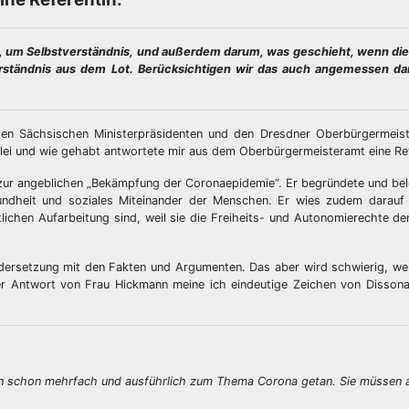
en, um Selbstverständnis, und außerdem darum, was geschieht, wenn di
verständnis aus dem Lot. Berücksichtigen wir das auch angemessen d
en Sächsischen Ministerpräsidenten und den Dresdner Oberbürgermeist
lei und wie gehabt antwortete mir aus dem Oberbürgermeisteramt eine Ref
ur angeblichen „Bekämpfung der Coronaepidemie“. Er begründete und bel
sundheit und soziales Miteinander der Menschen. Er wies zudem darauf 
lichen Aufarbeitung sind, weil sie die Freiheits- und Autonomierechte d
ndersetzung mit den Fakten und Argumenten. Das aber wird schwierig, wen
der Antwort von Frau Hickmann meine ich eindeutige Zeichen von Dissona
e nun schon mehrfach und ausführlich zum Thema Corona getan. Sie müssen 