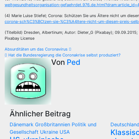
weltgesundheitsorganisation-gefaehrdet.976.de.html?dram:article_id
(4) Marie Luise Stiefel; Corona: Schützen Sie uns Ältere nicht um diese
corona-sch%C3%BCtzen-sie-%C3%A4ltere-nicht-um-diesen-preis-selbs
(Titelbild) Dresden, Albertinum; Autor: Dieter_G (Pixabay); 09.09.2015;
Pixabay License
Beitragsnavigation
Absurditäten um das Coronavirus
Hat die Bundesregierung die Coronakrise selbst produziert?
Von
Ped
Ähnlicher Beitrag
Dänemark
Großbritannien
Politik und
Deutschlan
Klassis
Gesellschaft
Ukraine
USA