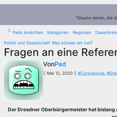
Zum
Inhalt
springen
"Glaube denen, die d
Peds Ansichten
Kategorien
Regionen
Dauerbren
Politik und Gesellschaft
Was können wir tun?
Fragen an eine Refere
Von
Ped
Mai 12, 2020
#Coronavirus
,
#Dre
Der Dresdner Oberbürgermeister hat bislang a
se