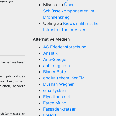
utet. Ich
Mischa
zu
Über
Schlüsselkomponenten im
Drohnenkrieg
Upling
zu
Kiews militärische
Infrastruktur im Visier
Alternative Medien
AG Friedensforschung
Analitik
Anti-Spiegel
 keiner weiteren
antikrieg.com
Blauer Bote
heit gab und das
apolut (ehem. KenFM)
twort bekommen.
Dushan Wegner
gleiten, sondern
einartysken
Elynitthria.net
Farce Mundi
Fassadenkratzer
eister – dass er
Free21