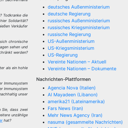
deutsches Außenministerium
deutsche Regierung
n? Todkranke die
russisches Außenministerium
ier Solidarität?
ießen Verkäufer
russisches Kriegsministerium
russische Regierung
US-Außenministerium
 sich chronische
lagen sehen und
US-Kriegsministerium
schränkt werden?
US-Regierung
Vereinte Nationen – Aktuell
er als ein hohle
Vereinte Nationen – Dokumente
Nachrichten-Plattformen
nser Immunsystem
Agencia Nova (Italien)
nser Immunsystem
Al Mayadeen (Libanon)
nachhaltig unser
amerika21 (Lateinamerika)
Fars News (Iran)
n Sie, dass zwei
Mehr News Agency (Iran)
eitere unzählige
er
hat?
nasuma (gesammelte Nachrichten)