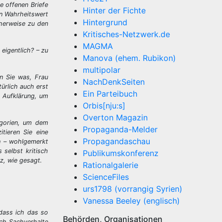
e offenen Briefe
Hinter der Fichte
en Wahrheitswert
Hintergrund
cherweise zu den
Kritisches-Netzwerk.de
MAGMA
eigentlich? – zu
Manova (ehem. Rubikon)
multipolar
en Sie was, Frau
NachDenkSeiten
ürlich auch erst
Ein Parteibuch
m Aufklärung, um
Orbis[nju:s]
Overton Magazin
egorien, um dem
Propaganda-Melder
tieren Sie eine
Propagandaschau
en – wohlgemerkt
 selbst kritisch
Publikumskonferenz
z, wie gesagt.
Rationalgalerie
ScienceFiles
urs1798 (vorrangig Syrien)
Vanessa Beeley (englisch)
 dass ich das so
Behörden, Organisationen
ich Sachverhalte