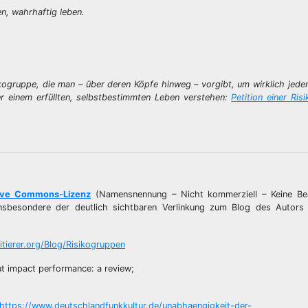
zen, wahrhaftig leben.
sikogruppe, die man – über deren Köpfe hinweg – vorgibt, um wirklich jede
r einem erfüllten, selbstbestimmten Leben verstehen:
Petition einer Ris
ive Commons-Lizenz
(Namensnennung – Nicht kommerziell – Keine Be
– insbesondere der deutlich sichtbaren Verlinkung zum Blog des Autors
tierer.org/Blog/Risikogruppen
ut impact performance: a review;
https://www.deutschlandfunkkultur.de/unabhaengigkeit-der-