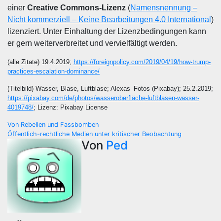
einer
Creative Commons-Lizenz
(
Namensnennung –
Nicht kommerziell – Keine Bearbeitungen 4.0 International
)
lizenziert. Unter Einhaltung der Lizenzbedingungen kann
er gern weiterverbreitet und vervielfältigt werden.
(alle Zitate) 19.4.2019;
https://foreignpolicy.com/2019/04/19/how-trump-
practices-escalation-dominance/
(Titelbild) Wasser, Blase, Luftblase; Alexas_Fotos (Pixabay); 25.2.2019;
https://pixabay.com/de/photos/wasseroberfläche-luftblasen-wasser-
4019748/
; Lizenz: Pixabay License
Beitragsnavigation
Von Rebellen und Fassbomben
Öffentlich-rechtliche Medien unter kritischer Beobachtung
Von
Ped