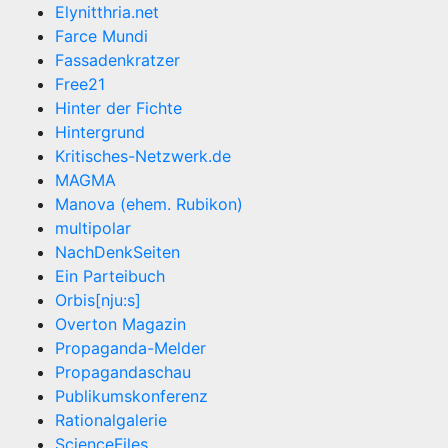
Elynitthria.net
Farce Mundi
Fassadenkratzer
Free21
Hinter der Fichte
Hintergrund
Kritisches-Netzwerk.de
MAGMA
Manova (ehem. Rubikon)
multipolar
NachDenkSeiten
Ein Parteibuch
Orbis[nju:s]
Overton Magazin
Propaganda-Melder
Propagandaschau
Publikumskonferenz
Rationalgalerie
ScienceFiles