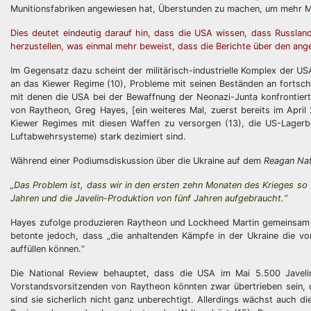
Munitionsfabriken angewiesen hat, Überstunden zu machen, um mehr Mu
Dies deutet eindeutig darauf hin, dass die USA wissen, dass Russlan
herzustellen, was einmal mehr beweist, dass die Berichte über den ang
Im Gegensatz dazu scheint der militärisch-industrielle Komplex der US
an das Kiewer Regime (10), Probleme mit seinen Beständen an fortsc
mit denen die USA bei der Bewaffnung der Neonazi-Junta konfrontier
von Raytheon, Greg Hayes, [ein weiteres Mal, zuerst bereits im April
Kiewer Regimes mit diesen Waffen zu versorgen (13), die US-Lager
Luftabwehrsysteme) stark dezimiert sind.
Während einer Podiumsdiskussion über die Ukraine auf dem
Reagan Nat
„Das Problem ist, dass wir in den ersten zehn Monaten des Krieges so 
Jahren und die Javelin-Produktion von fünf Jahren aufgebraucht.“
Hayes zufolge produzieren Raytheon und Lockheed Martin gemeinsam 4
betonte jedoch, dass „die anhaltenden Kämpfe in der Ukraine die v
auffüllen können.“
Die National Review behauptet, dass die USA im Mai 5.500 Javeli
Vorstandsvorsitzenden von Raytheon könnten zwar übertrieben sein, d
sind sie sicherlich nicht ganz unberechtigt. Allerdings wächst auch d