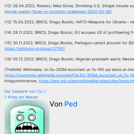
(12) 26.04.2022; Reuters; Mike Stone; Shrinking U.S. Stinger missile s
missile-supply-faces-re-stocking-challenges-2022-04-26/
(13) 15.04.2022; BRICS; Drago Bosnic; NATO-Weapons for Ukraine – mili
(14) 28.11.2022; BRICS; Drago Bosnic; EU accuses US of profiteering fr
(15) 30.11.2022; BRICS; Drago Bosnic; Pentagon cannot account for $20 
https://infobrics.org/post/37191/
(16) 05.12.2022; BRICS; Drago Bosnic; Nigerian president warns Wester
(Titelbild) Wikimedia; Un Su-30SM escortant un Tu-160 qui lance un mis
https://commons.wikimedia.org/wiki/File:SU-30SM_escortant_un_Tu-1
Kriegsministerium,
https://eng.mil.ru/en/multimedia/video/clips/more
Beitragsnavigation
Der Zauberer von Oz
Krieg um Wasser
Von
Ped