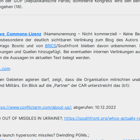
on der GOP [Republikanische Partei] dominierte Kongress wird den Ber
hgehen (16).
ive Commons-Lizenz
(Namensnennung – Nicht kommerziell – Keine Be
– insbesondere der deutlich sichtbaren Verlinkung zum Blog des Autors
s Drago Bosnic und von
BRICS
/Southfront bleiben davon unbenommen. 
ngen und Quellen hinzugefügt. Bei eventuellen internen Verlinkungen auf
n die Aussagen im aktuellen Text belegt werden.
L.com
.
en Gebieten agieren darf, zeigt, dass die Organisation mitnichten una
Militärs. Ein Blick auf die „Partner“ der CAR unterstreicht das (b1):
tps://www.conflictarm.com/about-us/
; abgerufen: 10.12.2022
G OUT OF MISSILES IN UKRAINE?;
https://southfront.org/whos-actually-r
a launch hypersonic missiles? Dwindling PGMs.;