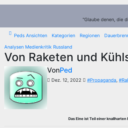
Zum
Inhalt
springen
"Glaube denen, die d
Peds Ansichten
Kategorien
Regionen
Dauerbren
Analysen
Medienkritik
Russland
Von Raketen und Kühl
Von
Ped
Dez. 12, 2022
#Propaganda
,
#Ra
Das Eine ist Teil einer knallharte