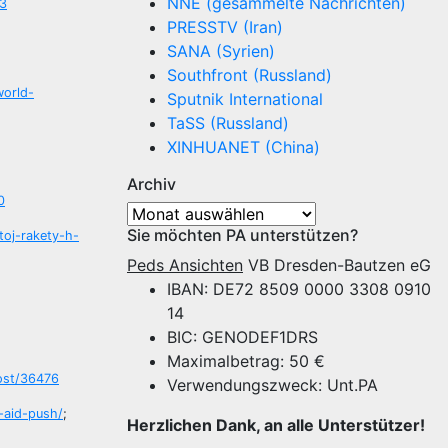
NNE (gesammelte Nachrichten)
63
PRESSTV (Iran)
SANA (Syrien)
Southfront (Russland)
world-
Sputnik International
TaSS (Russland)
XINHUANET (China)
Archiv
0
Archiv
Sie möchten PA unterstützen?
toj-rakety-h-
Peds Ansichten
VB Dresden-Bautzen eG
IBAN: DE72 8509 0000 3308 0910
14
BIC: GENODEF1DRS
Maximalbetrag: 50 €
post/36476
Verwendungszweck: Unt.PA
-aid-push/
;
Herzlichen Dank, an alle Unterstützer!