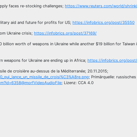
upply faces re-stocking challenges;
https://www.reuters.com/world/shrinki
tary aid and future for profits for US;
https://infobrics.org/post/35550
om Ukraine crisis;
https://infobrics.org/post/37169/
billion worth of weapons in Ukraine while another $19 billion for Taiwan i
n weapons for Ukraine are ending up in Africa;
https://infobrics.org/pos
sile de croisière au-dessus de la Méditerranée; 20.11.2015;
60_qui_lance_un_missile_de_croisi%C3%A8re.png
; Primärquelle: russisches
.htm?id=6358@morfVideoAudioFile
; Lizenz: CCA 4.0