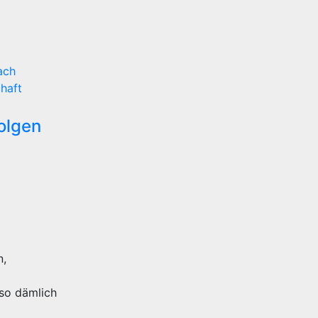
ach
chaft
olgen
n,
 so dämlich