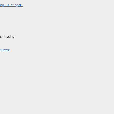
ng-us-stinger-
s missing;
t/37226