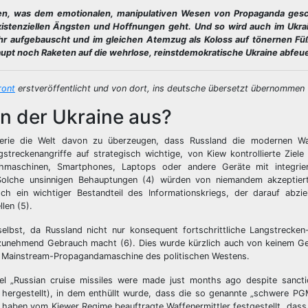
täten, was dem emotionalen, manipulativen Wesen von Propaganda gesc
existenziellen Ängsten und Hoffnungen geht. Und so wird auch im Ukrai
ahr aufgebauscht und im gleichen Atemzug als Koloss auf tönernen Füß
upt noch Raketen auf die wehrlose, reinstdemokratische Ukraine abfeu
ront
erstveröffentlicht und von dort, ins deutsche übersetzt übernommen (
n der Ukraine aus?
nerie die Welt davon zu überzeugen, dass Russland die modernen Wa
treckenangriffe auf strategisch wichtige, von Kiew kontrollierte Ziele u
chmaschinen, Smartphones, Laptops oder andere Geräte mit integrie
 Solche unsinnigen Behauptungen (4) würden von niemandem akzeptier
och ein wichtiger Bestandteil des Informationskriegs, der darauf abzie
len (5).
selbst, da Russland nicht nur konsequent fortschrittliche Langstrecken
zunehmend Gebrauch macht (6). Dies wurde kürzlich auch von keinem Ger
n Mainstream-Propagandamaschine des politischen Westens.
l „Russian cruise missiles were made just months ago despite sancti
hergestellt), in dem enthüllt wurde, dass die so genannte „schwere PG
ge haben vom Kiewer Regime beauftragte Waffenermittler festgestellt, dass