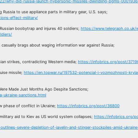
03/22/why-did-russia-launch-hypersonic-missiles-dwindling-pgms-000193
Russia to use appliance parts in military gear, U.S. says;
ons-effect-military/
 Russian boobytrap and injures 40 soldiers;
https://www.telegraph.co.uk/
ldiers/
S casually brags about waging information war against Russia;
ian strikes, contradicting Western media;
https://infobrics.org/post/3719
uise missile;
https://en.topwar.ru/197532-potencial-i-vozmozhnosti-kryla
 Were Made Just Months Ago Despite Sanctions;
a-ukraine-sanctions.html
w phase of conflict in Ukraine;
https://infobrics.org/post/36800
military aid to Kiev as US world system collapses;
https://infobrics.org/
utlines-severe-depletion-of-javelin-and-stinger-stockpiles-amid-ukraine