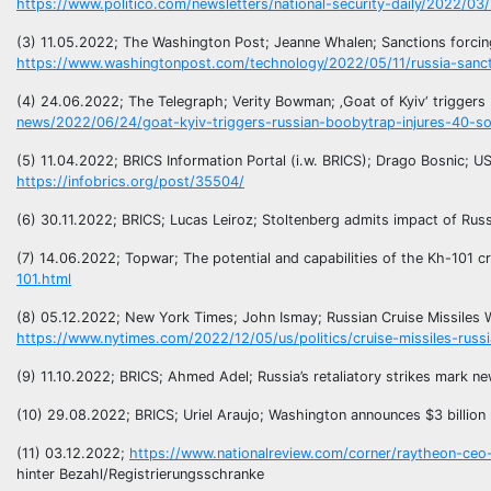
https://www.politico.com/newsletters/national-security-daily/2022/
(3) 11.05.2022; The Washington Post; Jeanne Whalen; Sanctions forcing 
https://www.washingtonpost.com/technology/2022/05/11/russia-sancti
(4) 24.06.2022; The Telegraph; Verity Bowman; ‚Goat of Kyiv‘ triggers
news/2022/06/24/goat-kyiv-triggers-russian-boobytrap-injures-40-so
(5) 11.04.2022; BRICS Information Portal (i.w. BRICS); Drago Bosnic; U
https://infobrics.org/post/35504/
(6) 30.11.2022; BRICS; Lucas Leiroz; Stoltenberg admits impact of Russ
(7) 14.06.2022; Topwar; The potential and capabilities of the Kh-101 cr
101.html
(8) 05.12.2022; New York Times; John Ismay; Russian Cruise Missiles
https://www.nytimes.com/2022/12/05/us/politics/cruise-missiles-russi
(9) 11.10.2022; BRICS; Ahmed Adel; Russia’s retaliatory strikes mark ne
(10) 29.08.2022; BRICS; Uriel Araujo; Washington announces $3 billion 
(11) 03.12.2022;
https://www.nationalreview.com/corner/raytheon-ceo-o
hinter Bezahl/Registrierungsschranke