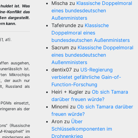
Mischa
zu
Klassische Doppelmoral
huldet ist. Was
eines bundesdeutschen
ne-Konflikt das
Außenministers
en dargestellt.
ern kann.
Tafelrunde
zu
Klassische
Doppelmoral eines
bundesdeutschen Außenministers
1, a1).
Sacrum
zu
Klassische Doppelmoral
eines bundesdeutschen
Außenministers
ffen ausgehen,
nerlässlich ist.
dentix07
zu
US-Regierung
rten Mikrochips
verbietet gefährliche Gain-of-
t, der auch nur
Function-Forschung
lt, Russland als
Heiri + Kugler
zu
Ob sich Tamara
darüber freuen würde?
-PGMs einsetzt,
Minomi
zu
Ob sich Tamara darüber
ingeren als der
freuen würde?
Aron
zu
Über
ons“ (Russische
Schlüsselkomponenten im
M-Knappheit“ im
Drohnenkrieg
 „mindestens ein