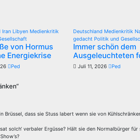
d
Iran
Libyen
Medienkritik
Deutschland
Medienkritik
N
Gesellschaft
gedacht
Politik und Gesells
aße von Hormus
Immer schön dem
ne Energiekrise
Ausgeleuchteten f
2026
Ped
Juli 11, 2026
Ped
änken“
in Brüssel, dass sie Stuss labert wenn sie von Kühlschränke
ssat solch‘ verbaler Ergüsse? Hält sie den Normalbürger für
 Show’s?