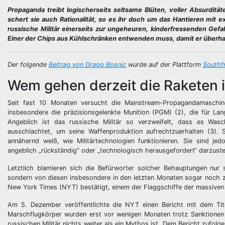
Propaganda treibt logischerseits seltsame Blüten, voller Absurdi
schert sie auch Rationalität, so es ihr doch um das Hantieren mit 
russische Militär einerseits zur ungeheuren, kinderfressenden Gef
Einer der Chips aus Kühlschränken entwenden muss, damit er überha
Der folgende
Beitrag von Drago Bosnic
wurde auf der Plattform
Southf
Wem gehen derzeit die Raketen i
Seit fast 10 Monaten versucht die Mainstream-Propagandamaschi
insbesondere die präzisionsgelenkte Munition (PGM) (2), die für Langs
Angeblich ist das russische Militär so verzweifelt, dass es Was
ausschlachtet, um seine Waffenproduktion aufrechtzuerhalten (3).
annähernd weiß, wie Militärtechnologien funktionieren. Sie sind jed
angeblich „rückständig“ oder „technologisch herausgefordert“ darzustel
Letztlich blamieren sich die Befürworter solcher Behauptungen nur 
sondern von diesen insbesondere in den letzten Monaten sogar noch 
New York Times (NYT) bestätigt, einem der Flaggschiffe der massive
Am 5. Dezember veröffentlichte die NYT einen Bericht mit dem Tite
Marschflugkörper wurden erst vor wenigen Monaten trotz Sanktionen 
russischen Militär nichts weiter als ein Mythos ist. Dem Bericht zufol