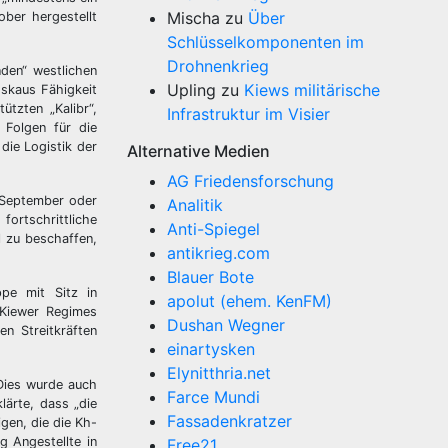
Mischa
zu
Über
ber hergestellt
Schlüsselkomponenten im
Drohnenkrieg
den“ westlichen
Upling
zu
Kiews militärische
oskaus Fähigkeit
ützten „Kalibr“,
Infrastruktur im Visier
 Folgen für die
die Logistik der
Alternative Medien
AG Friedensforschung
 September oder
Analitik
ortschrittliche
Anti-Spiegel
l zu beschaffen,
antikrieg.com
Blauer Bote
pe mit Sitz in
apolut (ehem. KenFM)
s Kiewer Regimes
Dushan Wegner
n Streitkräften
einartysken
Elynitthria.net
 Dies wurde auch
Farce Mundi
lärte, dass „die
Fassadenkratzer
gen, die die Kh-
g Angestellte in
Free21