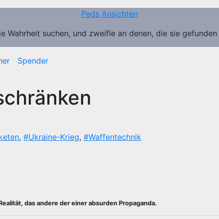
Peds Ansichten
ie Wahrheit suchen, und zweifle an denen, die sie gefunden
ner
Spender
schränken
keten
,
#Ukraine-Krieg
,
#Waffentechnik
n Realität, das andere der einer absurden Propaganda.