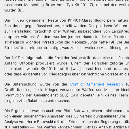
russischer Marschflugkörper vom Typ Kh-101 (7), der bei den weit 
wurde“ (8).
Die in Kiew gefundenen Reste von Kh-101-Marschflugkörpern hatten
Sanktionen gegen Russland hergestellt wurden. Der politische Westen 
zur Herstellung fortschrittlicher Waffen, insbesondere von Langstre
stoppen würden. Seitdem wurden jedoch Hunderte dieser Raketen he
strategisch wichtige Infrastruktur der Neonazi-Junta hatte (9). Die B
Streitkräfte stark beeinträchtigt, was zu einer weiteren Aushöhlung ihr
Der NYT zufolge haben die Ermittler festgestellt, dass eine der Ra
Anfang Oktober produziert wurde. Einem der Forscher zufolge unt
Lenkraketen wie die Kh-101 herstellt, [was] darauf hindeutet, dass es
oder dass es bereits vor Kriegsbeginn über beträchtliche Vorräte an d
Die Untersuchung wurde von der
Conflict Armament Research
(C
Großbritannien, die in Kriegen verwendete Waffen und Munition ident
(vermutlich der Geheimdienst SBU) CAR gebeten, ein kleines Team i
eingesetzten Raketen zu untersuchen.
Die Ergebnisse wurden auch von Piotr Butowski, einem polnischen Journ
von einem ungenannten Analysten des US-Verteidigungsministeriums in 
Analyse von Herrn Butowski mit den Erkenntnissen der Regierung darübe
101 herstellen — ihre Waffen kennzeichnen“. Der US-Analyst erklärte 