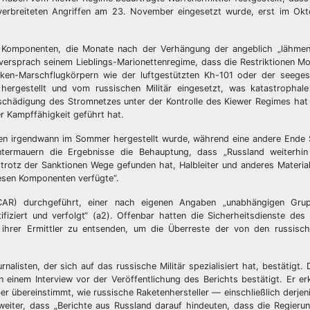
verbreiteten Angriffen am 23. November eingesetzt wurde, erst im Okto
 Komponenten, die Monate nach der Verhängung der angeblich „lähmen
versprach seinem Lieblings-Marionettenregime, dass die Restriktionen M
cken-Marschflugkörpern wie der luftgestützten Kh-101 oder der seegest
rgestellt und vom russischen Militär eingesetzt, was katastrophale
eschädigung des Stromnetzes unter der Kontrolle des Kiewer Regimes hat 
er Kampffähigkeit geführt hat.
keten irgendwann im Sommer hergestellt wurde, während eine andere Ende
ermauern die Ergebnisse die Behauptung, dass „Russland weiterhin f
 trotz der Sanktionen Wege gefunden hat, Halbleiter und anderes Materia
iesen Komponenten verfügte“.
AR) durchgeführt, einer nach eigenen Angaben „unabhängigen Grup
ifiziert und verfolgt“ (a2). Offenbar hatten die Sicherheitsdienste de
hrer Ermittler zu entsenden, um die Überreste der von den russische
alisten, der sich auf das russische Militär spezialisiert hat, bestätigt.
einem Interview vor der Veröffentlichung des Berichts bestätigt. Er erk
r übereinstimmt, wie russische Raketenhersteller — einschließlich derjeni
weiter, dass „Berichte aus Russland darauf hindeuten, dass die Regierun