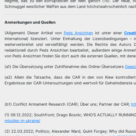
Regime, das zu den korruptesten der Welt gehört (15). Der neue, v
Schmuggel westlicher Waffen aus dem Land höchstwahrscheinlich nac
Anmerkungen und Quellen
(Allgemein) Dieser Artikel von
Peds Ansichten
ist unter einer
Creat
International) lizenziert. Unter Einhaltung der Lizenzbedingungen 
weiterverbreitet und vervielfältigt werden. Die Rechte des Autor
redaktionell durch Peds Ansichten bearbeitet, außerdem einige Anmerku
von Peds Ansichten finden Sie dort auch die externen Quellen, mit dene
(a1) Die Übersetzung unter Zuhilfenahme des Online-Übersetzers
Deep
(a2) Allein die Tatsache, dass die CAR in den von Kiew kontrolliert
Ergebnisse der CAR-Untersuchungen sind wertvoll für Geheimdienste und 
(b1) Conflict Armament Research (CAR); Über uns; Partner der CAR;
ht
(1) 09.12.2022; Southfront; Drago Bosnic; WHO’S ACTUALLY RUNNIN
missiles-in-ukraine/
(2) 22.03.2022; Politico; Alexander Ward, Quint Forgey; Why did Russi