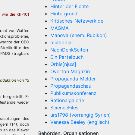
Hinter der Fichte
Hintergrund
n wie die Kh-101
Kritisches-Netzwerk.de
MAGMA
erant von Waffen
Manova (ehem. Rubikon)
ktionsprobleme,
multipolar
 warnte der CEO
Streitkräfte des
NachDenkSeiten
NPADS (tragbare
Ein Parteibuch
Orbis[nju:s]
Overton Magazin
Propaganda-Melder
roduktion von 13
Propagandaschau
Publikumskonferenz
hergestellt. Er
Rationalgalerie
Bestände wieder
ScienceFiles
urs1798 (vorrangig Syrien)
ehauptungen des
Vanessa Beeley (englisch)
igern (14), doch
en an das Kiewer
Behörden, Organisationen