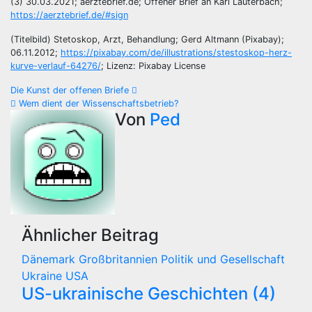
(3) 30.03.2021; aerztebrief.de; Offener Brief an Karl Lauterbach;
https://aerztebrief.de/#sign
(Titelbild) Stetoskop, Arzt, Behandlung; Gerd Altmann (Pixabay);
06.11.2012;
https://pixabay.com/de/illustrations/stestoskop-herz-
kurve-verlauf-64276/
; Lizenz: Pixabay License
Beitragsnavigation
Die Kunst der offenen Briefe
Wem dient der Wissenschaftsbetrieb?
Von
Ped
Ähnlicher Beitrag
Dänemark
Großbritannien
Politik und Gesellschaft
Ukraine
USA
US-ukrainische Geschichten (4)