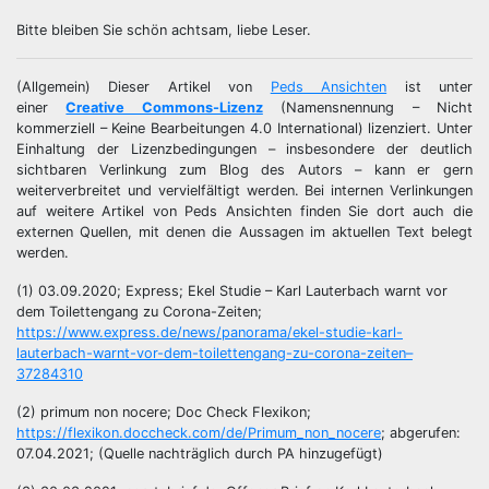
Bitte bleiben Sie schön achtsam, liebe Leser.
(Allgemein) Dieser Artikel von
Peds Ansichten
ist unter
einer
Creative Commons-Lizenz
(Namensnennung – Nicht
kommerziell – Keine Bearbeitungen 4.0 International) lizenziert. Unter
Einhaltung der Lizenzbedingungen – insbesondere der deutlich
sichtbaren Verlinkung zum Blog des Autors – kann er gern
weiterverbreitet und vervielfältigt werden. Bei internen Verlinkungen
auf weitere Artikel von Peds Ansichten finden Sie dort auch die
externen Quellen, mit denen die Aussagen im aktuellen Text belegt
werden.
(1) 03.09.2020; Express; Ekel Studie – Karl Lauterbach warnt vor
dem Toilettengang zu Corona-Zeiten;
https://www.express.de/news/panorama/ekel-studie-karl-
lauterbach-warnt-vor-dem-toilettengang-zu-corona-zeiten–
37284310
(2) primum non nocere; Doc Check Flexikon;
https://flexikon.doccheck.com/de/Primum_non_nocere
; abgerufen:
07.04.2021; (Quelle nachträglich durch PA hinzugefügt)