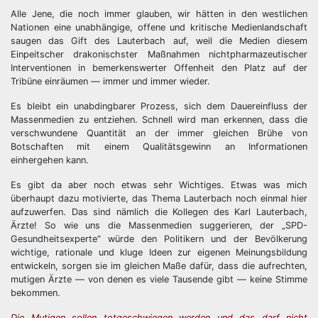
Alle Jene, die noch immer glauben, wir hätten in den westlichen
Nationen eine unabhängige, offene und kritische Medienlandschaft
saugen das Gift des Lauterbach auf, weil die Medien diesem
Einpeitscher drakonischster Maßnahmen nichtpharmazeutischer
Interventionen in bemerkenswerter Offenheit den Platz auf der
Tribüne einräumen — immer und immer wieder.
Es bleibt ein unabdingbarer Prozess, sich dem Dauereinfluss der
Massenmedien zu entziehen. Schnell wird man erkennen, dass die
verschwundene Quantität an der immer gleichen Brühe von
Botschaften mit einem Qualitätsgewinn an Informationen
einhergehen kann.
Es gibt da aber noch etwas sehr Wichtiges. Etwas was mich
überhaupt dazu motivierte, das Thema Lauterbach noch einmal hier
aufzuwerfen. Das sind nämlich die Kollegen des Karl Lauterbach,
Ärzte! So wie uns die Massenmedien suggerieren, der „SPD-
Gesundheitsexperte“ würde den Politikern und der Bevölkerung
wichtige, rationale und kluge Ideen zur eigenen Meinungsbildung
entwickeln, sorgen sie im gleichen Maße dafür, dass die aufrechten,
mutigen Ärzte — von denen es viele Tausende gibt — keine Stimme
bekommen.
Die Mutigen sollen totgeschwiegen werden und das darf nicht