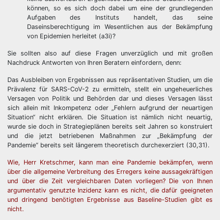
können, so es sich doch dabei um eine der grundlegenden
Aufgaben des Instituts handelt, das seine
Daseinsberechtigung im Wesentlichen aus der Bekämpfung
von Epidemien herleitet (a3i)?
Sie sollten also auf diese Fragen unverzüglich und mit großen
Nachdruck Antworten von Ihren Beratern einfordern, denn:
Das Ausbleiben von Ergebnissen aus repräsentativen Studien, um die
Prävalenz für SARS-CoV-2 zu ermitteln, stellt ein ungeheuerliches
Versagen von Politik und Behörden dar und dieses Versagen lässt
sich allein mit Inkompetenz oder „Fehlern aufgrund der neuartigen
Situation“ nicht erklären. Die Situation ist nämlich nicht neuartig,
wurde sie doch in Strategieplänen bereits seit Jahren so konstruiert
und die jetzt betriebenen Maßnahmen zur „Bekämpfung der
Pandemie“ bereits seit längerem theoretisch durchexerziert (30,31).
Wie, Herr Kretschmer, kann man eine Pandemie bekämpfen, wenn
über die allgemeine Verbreitung des Erregers keine aussagekräftigen
und über die Zeit vergleichbaren Daten vorliegen? Die von Ihnen
argumentativ genutzte Inzidenz kann es nicht, die dafür geeigneten
und dringend benötigten Ergebnisse aus Baseline-Studien gibt es
nicht.