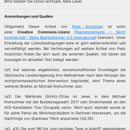
Bitte bleiben Sie schön achtsam, liebe Leser.
Anmerkungen und Quellen
(Allgemein) Dieser Artikel von
Peds Ansichten
ist unter
einer
Creative Commons-Lizenz
(
Namensnennung – Nicht
kommerziell – Keine Bearbeitungen 4.0 International
) lizenziert. Unter
Einhaltung der Lizenzbedingungen kann er gern weiterverbreitet und
vervielfältigt werden. Bei Verlinkungen auf weitere Artikel von Peds
Ansichten finden Sie dort auch die externen Quellen, mit denen die
Aussagen im aktuellen Text belegt werden.
(a1) Auf welchen angeblichen, wissenschaftlichen Grundlagen die
Sächsische Landesregierung ihre Maßnahmen nach dem Konzept der
nichtpharmazeutischen Intervention
begründet, wird Thema eines
weiteren Briefes an Michael Kretschmer sein.
(a2) Der Wahlkreis Görlitz-Zittau ist Jener, in dem Michael
Kretschmer bei der Bundestagswahl 2017 sein Direktmandat an den
AfD-Kandidaten Tino Chrupalla verlor. Wohl auch deshalb wurde er
für seine Partei als Ministerpräsident in Sachsen interessant, um die
Nachfolge von Stanislaw Tillich anzutreten (34,35).
(a3, a3i) Die vom RKI bis zum heutigen Tage in Angriff genommenen