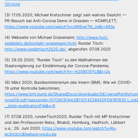
101.html
(3) 17.05.2020; Michael Kretschmer zeigt sein wahres Gesicht —
PR-Besuch bei Anti-Corona Demo in Dresden — KOMPLETT;
https://www.youtube.com/watch?v=cWtEwr7N_Jg&t=493s
(4) Webseite von Michael Grasemann;
http://www.holz-
spielplatz.de/kontakt-grasemann.html
; Runder Tisch:
http://www.rundertisch2020.de/
; abgerufen: 07.08.2020
(5) 29.05.2020; “Runder Tisch” zu den Maßnahmen der
Staatsregierung zur Eindämmung der Corona-Pandemie;
https://www.youtube.com/watch?v=-m208IO5YL8&t=2s
(6) März 2020; Bundesministerium des Innern (BMI); Wie wir COVID-
19 unter Kontrolle bekommen;
https://www.bmi.bund.de/SharedDocs/downloads/DE/veroeffentlichun
covid19.pdf;jsessionid=107C6C91AA2B11CF4228420FD91B7635.1_cid
__blob=publicationFile&v=6
(7) 07.08.2020; runderTisch2020; Runder Tisch mit MP Kretschmer
und den Professoren Reiss, Bhakdi, Homburg, Haditsch, Lübbert
u.a.; 26. Juni 2020;
https://www.youtube.com/watch?v=Rx-
ec3nUcrc&feature=youtu.be