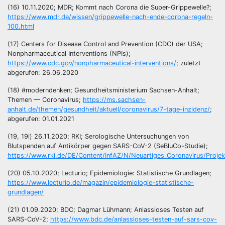
(16) 10.11.2020; MDR; Kommt nach Corona die Super-Grippewelle?;
https://www.mdr.de/wissen/grippewelle-nach-ende-corona-regeln-
100.html
(17) Centers for Disease Control and Prevention (CDC) der USA;
Nonpharmaceutical Interventions (NPIs);
https://www.cdc.gov/nonpharmaceutical-interventions/
; zuletzt
abgerufen: 26.06.2020
(18) #moderndenken; Gesundheitsministerium Sachsen-Anhalt;
Themen — Coronavirus;
https://ms.sachsen-
anhalt.de/themen/gesundheit/aktuell/coronavirus/7-tage-inzidenz/
;
abgerufen: 01.01.2021
(19, 19i) 26.11.2020; RKI; Serologische Untersuchungen von
Blutspenden auf Antikörper gegen SARS-CoV-2 (SeBluCo-Studie);
https://www.rki.de/DE/Content/InfAZ/N/Neuartiges_Coronavirus/Proje
(20) 05.10.2020; Lecturio; Epidemiologie: Statistische Grundlagen;
https://www.lecturio.de/magazin/epidemiologie-statistische-
grundlagen/
(21) 01.09.2020; BDC; Dagmar Lühmann; Anlassloses Testen auf
SARS-CoV-2;
https://www.bdc.de/anlassloses-testen-auf-sars-cov-