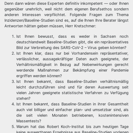
Denn dann wären diese Experten definitiv inkompetent — oder Ihnen
gegenüber unehrlich, weil nicht dem eigenen Berufsethos sondern
anderen Interessen verpflichtet. Folgende Fragen zum Thema
Inzidenzen/Baseline-Studien sind es, auf die Ihnen Ihre Berater längst
Antworten hätten geben müssen, Herr Kretschmer:
Ist Ihnen bewusst, dass es weder in Sachsen noch
deutschlandweit Baseline-Studien gibt, die ein repräsentatives
Bild zur Verbreitung des SARS-CoV-2 – Virus geben könnten?
Ist Ihnen klar, dass nur bei Vorhandensein repräsentativer,
verlässlicher, aussagekräftiger Daten auch geeignete, der
Verhältnismäßigkeit in Bezug auf Nebenwirkungen gerecht
werdende Maßnahmen zur Bekämpfung einer Pandemie
ergriffen werden können?
Ist Ihnen bekannt, dass Baseline-Studien verhältnismäßig
leicht durchzuführen sind und für deren Auswertung seit
vielen Jahren geeignete statistische Verfahren zu Verfügung
stehen?
Ist Ihnen bekannt, dass Baseline-Studien in ihrer Gesamtheit
auch viel billiger und einfacher plan- und umsetzbar sind, als
die seit vielen Monaten betriebenen, kostenintensiven
Massentests?
Warum hat das Robert Koch-Institut bis zum heutigen Tage
keine auswertbaren Ergebnisse aus Baseline-Studien vorlegen