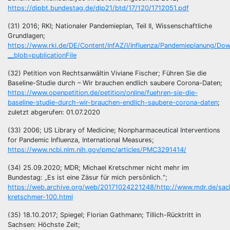
https://dipbt.bundestag.de/dip21/btd/17/120/1712051.pdf
(31) 2016; RKI; Nationaler Pandemieplan, Teil II, Wissenschaftliche
Grundlagen;
https://www.rki.de/DE/Content/InfAZ/I/Influenza/Pandemieplanung/Dow
__blob=publicationFile
(32) Petition von Rechtsanwältin Viviane Fischer; Führen Sie die
Baseline-Studie durch – Wir brauchen endlich saubere Corona-Daten;
https://www.openpetition.de/petition/online/fuehren-sie-die-
baseline-studie-durch-wir-brauchen-endlich-saubere-corona-daten
;
zuletzt abgerufen: 01.07.2020
(33) 2006; US Library of Medicine; Nonpharmaceutical Interventions
for Pandemic Influenza, International Measures;
https://www.ncbi.nlm.nih.gov/pmc/articles/PMC3291414/
(34) 25.09.2020; MDR; Michael Kretschmer nicht mehr im
Bundestag: „Es ist eine Zäsur für mich persönlich.“;
https://web.archive.org/web/20171024221248/http://www.mdr.de/sac
kretschmer-100.html
(35) 18.10.2017; Spiegel; Florian Gathmann; Tillich-Rücktritt in
Sachsen: Höchste Zeit;