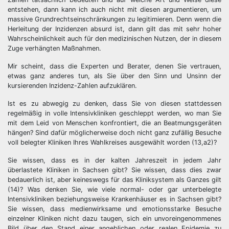
entstehen, dann kann ich auch nicht mit diesen argumentieren, um
massive Grundrechtseinschränkungen zu legitimieren. Denn wenn die
Herleitung der Inzidenzen absurd ist, dann gilt das mit sehr hoher
Wahrscheinlichkeit auch für den medizinischen Nutzen, der in diesem
Zuge verhängten Maßnahmen.
Mir scheint, dass die Experten und Berater, denen Sie vertrauen,
etwas ganz anderes tun, als Sie über den Sinn und Unsinn der
kursierenden Inzidenz-Zahlen aufzuklären.
Ist es zu abwegig zu denken, dass Sie von diesen stattdessen
regelmäßig in volle Intensivkliniken geschleppt werden, wo man Sie
mit dem Leid von Menschen konfrontiert, die an Beatmungsgeräten
hängen? Sind dafür möglicherweise doch nicht ganz zufällig Besuche
voll belegter Kliniken Ihres Wahlkreises ausgewählt worden (13,a2)?
Sie wissen, dass es in der kalten Jahreszeit in jedem Jahr
überlastete Kliniken in Sachsen gibt? Sie wissen, dass dies zwar
bedauerlich ist, aber keineswegs für das Kliniksystem als Ganzes gilt
(14)? Was denken Sie, wie viele normal- oder gar unterbelegte
Intensivkliniken beziehungsweise Krankenhäuser es in Sachsen gibt?
Sie wissen, dass medienwirksame und emotionsstarke Besuche
einzelner Kliniken nicht dazu taugen, sich ein unvoreingenommenes
Bild über den Stand einer angeblichen oder realen Epidemie zu