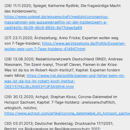
(26) 11.11.2020; Spiegel; Katherine Rydlink; Die fragwürdige Macht
des Inzidenzwerts;
https://www.spiegel.de/wissenschaft/medizin/coronavirus-
massnahmen-wie-aussagekraeftig-ist-der-inzidenzwert-a-
ced04d3c-6b39-46c9-882b-8e77cbee3a69
(27) 23.11.2020; Ärztezeitung; Anno Fricke; Experten wollen weg
von 7-Tage-Inzidenz;
https://www.aerztezeitung.de/Politik/Experten-
wollen-weg-von-7-Tage-Inzidenz-414947.html
(28) 13.08.2020; Redaktionsnetzwerk Deutschland (RND); Andreas
Niesmann, Tim Szent-Ivanyi, Thoralf Cleven, Pannen in der Krise:
Was ist da los im Robert-Koch-Institut?, Kapitel: Experten fordern
mehr Mittel;
https://www.rnd.de/politik/pannen-und-fehler-beim-rki-
was-ist-da-los-im-robert-koch-institut-
OEEY57HIJJBJJNX53YUP3A5KH4.html
(29) 30.12.2020; Achgut; Stephan Kloss; Corona-Datennebel im
Hotspot Sachsen; Kapitel: 7-Tage-Inzidenz: unwissenschaftlich,
unlogisch, nutzlos;
https://www.achgut.com/artikel/corona_datennebel_im_hotspot_sachs
(30) 03.01.2013; Deutscher Bundestag; Drucksache 17/12051;
Bericht zur Risikoanalyse im Bevölkerungsschutz 2012;