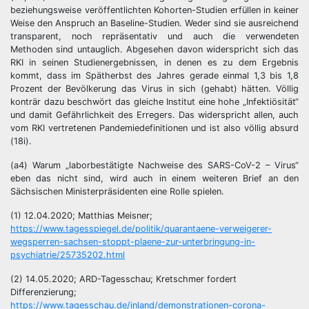
beziehungsweise veröffentlichten Kohorten-Studien erfüllen in keiner
Weise den Anspruch an Baseline-Studien. Weder sind sie ausreichend
transparent, noch repräsentativ und auch die verwendeten
Methoden sind untauglich. Abgesehen davon widerspricht sich das
RKI in seinen Studienergebnissen, in denen es zu dem Ergebnis
kommt, dass im Spätherbst des Jahres gerade einmal 1,3 bis 1,8
Prozent der Bevölkerung das Virus in sich (gehabt) hätten. Völlig
konträr dazu beschwört das gleiche Institut eine hohe „Infektiösität“
und damit Gefährlichkeit des Erregers. Das widerspricht allen, auch
vom RKI vertretenen Pandemiedefinitionen und ist also völlig absurd
(18i).
(a4) Warum „laborbestätigte Nachweise des SARS-CoV-2 – Virus“
eben das nicht sind, wird auch in einem weiteren Brief an den
Sächsischen Ministerpräsidenten eine Rolle spielen.
(1) 12.04.2020; Matthias Meisner;
https://www.tagesspiegel.de/politik/quarantaene-verweigerer-
wegsperren-sachsen-stoppt-plaene-zur-unterbringung-in-
psychiatrie/25735202.html
(2) 14.05.2020; ARD-Tagesschau; Kretschmer fordert
Differenzierung;
https://www.tagesschau.de/inland/demonstrationen-corona-