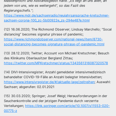
Maskenpflicht und Abstandsgebot halte. „Es liegt an uns allen, an
jedem von uns, wie es weitergeht“, so das Fazit des
Regierungschefs.“
;
https://www.mdr.de/sachsenradio/neujahrsansprache-kretschmer-
sachsen-corona-100_zc-5b00922e_zs-294e487e.html
(12) 16.06.2020; The Richmond Observer; Lindsay Marchello; “Socal
distancing” becomes signatur phrase of pandemic;
https://www.richmondobserver.com/national-news/item/8730-
social-distancing-becomes-signature-phrase-of-pandemic.html
(13) 28.12.2020; Twitter; Account von Michael Kretschmer; Besuch
des Klinikums Oberlausitzer Bergland Zittau;
https://twitter.com/MPKretschmer/status/1343561316087320578
(14) DIVI-Intensivregister; Anzahl gemeldeter intensivmedizinisch
behandelter COVID-19-Fälle an Anzahl belegter Intensivbetten;
https://www.intensivregister.de/#/aktuelle-lage/zeitreihen
; Auswahl:
Sachsen; abgerufen: 02.01.2021
(15) 30.03.2020; Springer; Josef Weigl; Herausforderungen in der
Seuchenkontrolle und der jetzigen Pandemie durch verzerrte
Verteilungen;
https://link.springer.com/article/10.1007/s11553-020-
00775-z