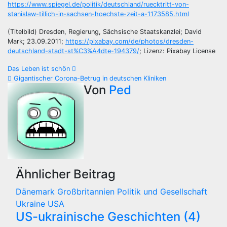
https://www.spiegel.de/politik/deutschland/ruecktritt-von-
stanislaw-tillich-in-sachsen-hoechste-zeit-a-1173585.html
(Titelbild) Dresden, Regierung, Sächsische Staatskanzlei; David
Mark; 23.09.2011;
https://pixabay.com/de/photos/dresden-
deutschland-stadt-st%C3%A4dte-194379/
; Lizenz: Pixabay License
Beitragsnavigation
Das Leben ist schön
Gigantischer Corona-Betrug in deutschen Kliniken
Von
Ped
Ähnlicher Beitrag
Dänemark
Großbritannien
Politik und Gesellschaft
Ukraine
USA
US-ukrainische Geschichten (4)