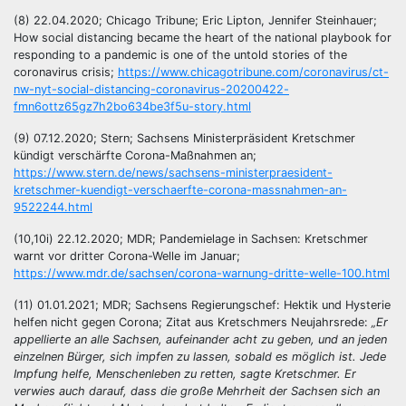
(8) 22.04.2020; Chicago Tribune; Eric Lipton, Jennifer Steinhauer;
How social distancing became the heart of the national playbook for
responding to a pandemic is one of the untold stories of the
coronavirus crisis;
https://www.chicagotribune.com/coronavirus/ct-
nw-nyt-social-distancing-coronavirus-20200422-
fmn6ottz65gz7h2bo634be3f5u-story.html
(9) 07.12.2020; Stern; Sachsens Ministerpräsident Kretschmer
kündigt verschärfte Corona-Maßnahmen an;
https://www.stern.de/news/sachsens-ministerpraesident-
kretschmer-kuendigt-verschaerfte-corona-massnahmen-an-
9522244.html
(10,10i) 22.12.2020; MDR; Pandemielage in Sachsen: Kretschmer
warnt vor dritter Corona-Welle im Januar;
https://www.mdr.de/sachsen/corona-warnung-dritte-welle-100.html
(11) 01.01.2021; MDR; Sachsens Regierungschef: Hektik und Hysterie
helfen nicht gegen Corona; Zitat aus Kretschmers Neujahrsrede:
„Er
appellierte an alle Sachsen, aufeinander acht zu geben, und an jeden
einzelnen Bürger, sich impfen zu lassen, sobald es möglich ist. Jede
Impfung helfe, Menschenleben zu retten, sagte Kretschmer. Er
verwies auch darauf, dass die große Mehrheit der Sachsen sich an