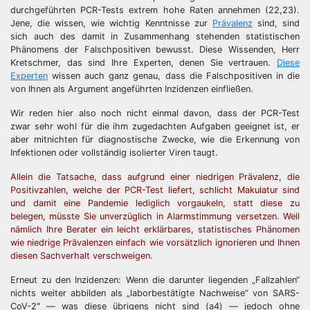
durchgeführten PCR-Tests extrem hohe Raten annehmen (22,23).
Jene, die wissen, wie wichtig Kenntnisse zur
Prävalenz
sind, sind
sich auch des damit in Zusammenhang stehenden statistischen
Phänomens der Falschpositiven bewusst. Diese Wissenden, Herr
Kretschmer, das sind Ihre Experten, denen Sie vertrauen.
Diese
Experten
wissen auch ganz genau, dass die Falschpositiven in die
von Ihnen als Argument angeführten Inzidenzen einfließen.
Wir reden hier also noch nicht einmal davon, dass der PCR-Test
zwar sehr wohl für die ihm zugedachten Aufgaben geeignet ist, er
aber mitnichten für diagnostische Zwecke, wie die Erkennung von
Infektionen oder vollständig isolierter Viren taugt.
Allein die Tatsache, dass aufgrund einer niedrigen Prävalenz, die
Positivzahlen, welche der PCR-Test liefert, schlicht Makulatur sind
und damit eine Pandemie lediglich vorgaukeln, statt diese zu
belegen, müsste Sie unverzüglich in Alarmstimmung versetzen. Weil
nämlich Ihre Berater ein leicht erklärbares, statistisches Phänomen
wie niedrige Prävalenzen einfach wie vorsätzlich ignorieren und Ihnen
diesen Sachverhalt verschweigen.
Erneut zu den Inzidenzen: Wenn die darunter liegenden „Fallzahlen“
nichts weiter abbilden als „laborbestätigte Nachweise“ von SARS-
CoV-2″ — was diese übrigens nicht sind (a4) — jedoch ohne