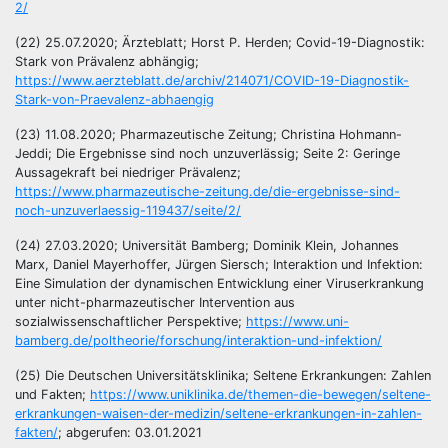
2/
(22) 25.07.2020; Ärzteblatt; Horst P. Herden; Covid-19-Diagnostik:
Stark von Prävalenz abhängig;
https://www.aerzteblatt.de/archiv/214071/COVID-19-Diagnostik-
Stark-von-Praevalenz-abhaengig
(23) 11.08.2020; Pharmazeutische Zeitung; Christina Hohmann-
Jeddi; Die Ergebnisse sind noch unzuverlässig; Seite 2: Geringe
Aussagekraft bei niedriger Prävalenz;
https://www.pharmazeutische-zeitung.de/die-ergebnisse-sind-
noch-unzuverlaessig-119437/seite/2/
(24) 27.03.2020; Universität Bamberg; Dominik Klein, Johannes
Marx, Daniel Mayerhoffer, Jürgen Siersch; Interaktion und Infektion:
Eine Simulation der dynamischen Entwicklung einer Viruserkrankung
unter nicht-pharmazeutischer Intervention aus
sozialwissenschaftlicher Perspektive;
https://www.uni-
bamberg.de/poltheorie/forschung/interaktion-und-infektion/
(25) Die Deutschen Universitätsklinika; Seltene Erkrankungen: Zahlen
und Fakten;
https://www.uniklinika.de/themen-die-bewegen/seltene-
erkrankungen-waisen-der-medizin/seltene-erkrankungen-in-zahlen-
fakten/
; abgerufen: 03.01.2021