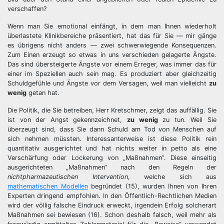
verschaffen?
Wenn man Sie emotional einfängt, in dem man Ihnen wiederholt
überlastete Klinikbereiche präsentiert, hat das für Sie — mir gänge
es übrigens nicht anders — zwei schwerwiegende Konsequenzen.
Zum Einen erzeugt so etwas in uns verschieden gelagerte Ängste.
Das sind übersteigerte Ängste vor einem Erreger, was immer das für
einer im Speziellen auch sein mag. Es produziert aber gleichzeitig
Schuldgefühle und Ängste vor dem Versagen, weil man vielleicht
zu
wenig
getan hat.
Die Politik, die Sie betreiben, Herr Kretschmer, zeigt das auffällig. Sie
ist von der Angst gekennzeichnet,
zu wenig
zu tun. Weil Sie
überzeugt sind, dass Sie dann Schuld am Tod von Menschen auf
sich nehmen müssten. Interessanterweise ist diese Politik rein
quantitativ ausgerichtet und hat nichts weiter in petto als eine
Verschärfung oder Lockerung von „Maßnahmen“. Diese einseitig
ausgerichteten „Maßnahmen“ nach den Regeln der
nichtpharmazeutischen Intervention
, welche sich aus
mathematischen Modellen
begründet (15), wurden Ihnen von Ihren
Experten dringend empfohlen. In den Öffentlich-Rechtlichen Medien
wird der völlig falsche Eindruck erweckt, irgendein Erfolg solcherart
Maßnahmen sei bewiesen (16). Schon deshalb falsch, weil mehr als