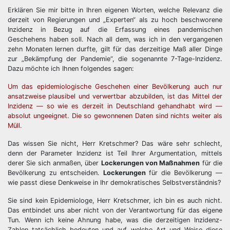
Erklären Sie mir bitte in Ihren eigenen Worten, welche Relevanz die
derzeit von Regierungen und „Experten“ als zu hoch beschworene
Inzidenz in Bezug auf die Erfassung eines pandemischen
Geschehens haben soll. Nach all dem, was ich in den vergangenen
zehn Monaten lernen durfte, gilt für das derzeitige Maß aller Dinge
zur „Bekämpfung der Pandemie“, die sogenannte 7-Tage-Inzidenz.
Dazu möchte ich Ihnen folgendes sagen:
Um das epidemiologische Geschehen einer Bevölkerung auch nur
ansatzweise plausibel und verwertbar abzubilden, ist das Mittel der
Inzidenz — so wie es derzeit in Deutschland gehandhabt wird —
absolut ungeeignet. Die so gewonnenen Daten sind nichts weiter als
Müll.
Das wissen Sie nicht, Herr Kretschmer? Das wäre sehr schlecht,
denn der Parameter Inzidenz ist Teil Ihrer Argumentation, mittels
derer Sie sich anmaßen, über
Lockerungen von Maßnahmen
für die
Bevölkerung zu entscheiden.
Lockerungen
für die Bevölkerung —
wie passt diese Denkweise in Ihr demokratisches Selbstverständnis?
Sie sind kein Epidemiologe, Herr Kretschmer, ich bin es auch nicht.
Das entbindet uns aber nicht von der Verantwortung für das eigene
Tun. Wenn ich keine Ahnung habe, was die derzeitigen Inzidenz-
Zahlen tatsächlich bedeuten und auf welche Art und Weise diese