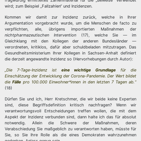
fragwürdig ermitteltes Zahlenmaterial für die „Beweise“ verwendet
wird; zum Beispiel „Fallzahlen“ und Inzidenzen.
Kommen wir damit zur Inzidenz zurück, welche in Ihrer
Argumentation vorgebracht wurde, um die Menschen de facto zu
verpflichten, alle, übrigens importierten Maßnahmen der
nichtpharmazeutischen Intervention
(17), welche Sie — im
Gleichklang mit den Kollegen der anderen Bundesländer —
verordneten, kritiklos, dafür aber schuldbeladen mitzutragen. Das
Gesundheitsministerium Ihrer Kollegen in Sachsen-Anhalt definiert
die derzeit angewandte Inzidenz so (Hervorhebungen durch Autor):
„Die 7-Tage-Inzidenz ist
eine wichtige Grundlage
für die
Einschätzung der Entwicklung der Corona-Pandemie. Der Wert bildet
die
Fälle
pro 100.000 Einwohner*innen in den letzten 7 Tagen ab.“
(18)
Dürfen Sie und ich, Herr Kretschmer, die wir beide keine Experten
sind, diese Begriffsdefinition kritisch nachfragen? Wenn wir
verantwortungsvoll Entscheidungen treffen wollen, die mit dem
Aspekt der Inzidenz verbunden sind, dann halte ich das für absolut
notwendig. Allein die Schwere der Maßnahmen, deren
Verabschiedung Sie maßgeblich zu verantworten haben, müsste für
Sie, so Sie Ihre Rolle als die eines Demokraten wahrzunehmen
gedenken, Anlass genug sein.