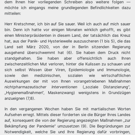
dem Ihnen hier vorliegenden Schreiben also weitere folgen —
möchte ich eingangs meine grundlegenden Befindlichkeiten dazu
mitteilen:
Herr Kretschmer, ich bin auf Sie sauer. Weil ich auch auf mich sauer
bin. Denn ich hatte vor einigen Monaten wirklich gehofft, es gibt
einen Ministerpräsidenten in diesem Land, der tatsächlich das Kreuz
hat, aus der Panik- und Hysteriewelle auszuscheren (1 bis 5), die das
Land seit März 2020, von der in Berlin sitzenden Regierung
ausgehend überschwemmt hat (6). Sie haben dem Druck nicht
standgehalten. Sie haben aber offensichtlich auch Ihren
zwischenzeitlichen Mut verloren, hinter die Kulissen zu schauen und
sich selbst Wissen über Viren, Epidemiologie und Immunologie,
sowie den medizinischen, sozialen wie wirtschaftlichen
Auswirkungen der mit von Ihnen vorangetriebenen Maßnahmen
nichtpharmazeutischer Interventionen
(„soziale Distanzierung“,
„Hygienemaßnahmen“, Maskenzwang) wenigstens in Grundzügen
anzueignen (7,8).
In den vergangenen Wochen haben Sie mit martialischen Worten
Aufsehen erregt. Mittels dieser forderten sie die Bürger Ihres Landes
auf, konsequent die von der Regierung angezeigten Maßnahmen „zur
Bekämpfung der Pandemie“ umzusetzen (9). Die Begründungen zur
Notwendigkeit, welche Sie und Ihre Regierung dafür vorbringen,