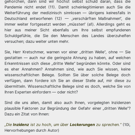
gehorchen, dann sind wir höchst selbst schuld daran, dass die
Pandemie nicht endet (11). Damit scheinlegitimieren auch Sie die
Weiterführung der medizinisch sinnlosen — übrigens keinesfalls in
Deutschland entworfenen (12) — „verschärften Maßnahmen“, die
immer weiter fortgesetzt werden „müssten“ (a1). Allerdings geht es
hier aus meiner Sicht ebenfalls um Ihre selbst empfundenen
Schuldgefühle, die Sie den Menschen des Landes überzuhelfen
versuchen; dazu weiter unten mehr.
Sie, Herr Kretschmer, warnen vor einer „dritten Welle“, ohne — Sie
gestatten — auch nur die geringste Ahnung zu haben, auf welchen
Erkenntnissen sich diese „dritte Welle“ begründen könnte. Oder sind
es eher Annahmen? Annahmen sind, wie auch Sie wissen, keine
wissenschaftlichen Belege. Sollten Sie über solche Belege doch
verfügen, dann fordere ich Sie an dieser Stelle auf, mir diese zu
übermitteln. Wissenschaftliche Belege sind es doch, welche Sie von
Ihren Experten einfordern — oder nicht?
Sind die uns allen, damit also auch Ihnen, vorgelegten Inzidenzen
plausible Faktoren zur Begründung der Gefahr einer „dritten Welle“?
Dazu ein Zitat von Ihnen:
„Die
Inzidenz
ist zu hoch, um über
Lockerungen
zu sprechen.“
(10i,
Hervorhebungen durch Autor)