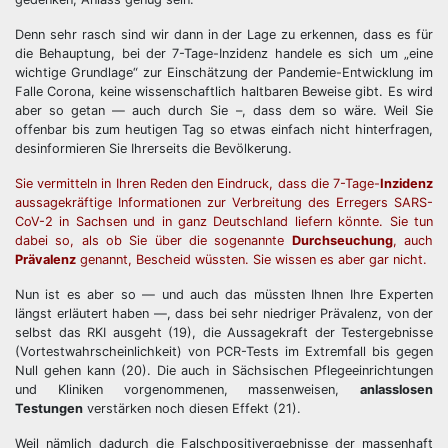
Denn sehr rasch sind wir dann in der Lage zu erkennen, dass es für
die Behauptung, bei der 7-Tage-Inzidenz handele es sich um „eine
wichtige Grundlage“ zur Einschätzung der Pandemie-Entwicklung im
Falle Corona, keine wissenschaftlich haltbaren Beweise gibt. Es wird
aber so getan — auch durch Sie –, dass dem so wäre. Weil Sie
offenbar bis zum heutigen Tag so etwas einfach nicht hinterfragen,
desinformieren Sie Ihrerseits die Bevölkerung.
Sie vermitteln in Ihren Reden den Eindruck, dass die 7-Tage-
Inzidenz
aussagekräftige Informationen zur Verbreitung des Erregers SARS-
CoV-2 in Sachsen und in ganz Deutschland liefern könnte. Sie tun
dabei so, als ob Sie über die sogenannte
Durchseuchung
, auch
Prävalenz
genannt, Bescheid wüssten. Sie wissen es aber gar nicht.
Nun ist es aber so — und auch das müssten Ihnen Ihre Experten
längst erläutert haben —, dass bei sehr niedriger Prävalenz, von der
selbst das RKI ausgeht (19), die Aussagekraft der Testergebnisse
(Vortestwahrscheinlichkeit) von PCR-Tests im Extremfall bis gegen
Null gehen kann (20). Die auch in Sächsischen Pflegeeinrichtungen
und Kliniken vorgenommenen, massenweisen,
anlasslosen
Testungen
verstärken noch diesen Effekt (21).
Weil nämlich dadurch die Falschpositivergebnisse der massenhaft