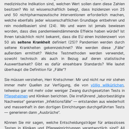
medizinische Indikation sind, welchen Wert sollen dann diese Zahlen
besitzen? Wo ist wissenschaftlich belegt, dass Inzidenzen von 25
und 50
nichtpharmazeutische Interventionen
erforderlich machen,
welche ebenfalls jeder wissenschaftlichen Grundlage entbehren und
rein modellbasiert sind (24). Wo und wann ist jemals bewiesen
worden, dass dies pandemieeindämmende Effekte haben würde? Ist
Ihnen tatsächlich nicht bekannt, dass die EU einen Inzidenzwert von
50 als
seltene Krankheit
definiert (25)? Pandemien werden durch
seltene Krankheiten gekennzeichnet? Wie werden diese „Fälle“
außerdem ermittelt? Welche Testmethoden werden verwendet,
sowohl technisch als auch in Bezug auf deren statistische
Auswertbarkeit? Gibt es dafür einsehbare Standards? Wie lautet
überhaupt die Definition für „Fälle“?
Sie müssen verstehen, Herr Kretschmer: Mir und nicht nur mir stehen
immer mehr Quellen zur Verfügung, die von
völlig willkürlichen
,
teilweise gar mit mehr oder weniger Zwang durchgesetzten Tests in
Pflegeheimen
und Kliniken berichten. Die irreführend „laborbestätigte
Nachweise“ genannten „Infektionsfälle“ — entstanden aus wiederholt
und massenhaft in den dortigen Einrichtungen durchgeführten Tests
— generieren dann „Ausbrüche“.
Können Sie mir sagen, welche Entscheidungsträger für anlassloses
Testen in Kliniken und Pflegeeinrichtungen verantwortlich sind? All