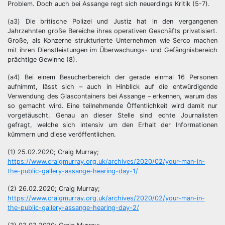
Problem. Doch auch bei Assange regt sich neuerdings Kritik (5-7).
(a3) Die britische Polizei und Justiz hat in den vergangenen
Jahrzehnten große Bereiche ihres operativen Geschäfts privatisiert.
Große, als Konzerne strukturierte Unternehmen wie Serco machen
mit ihren Dienstleistungen im Überwachungs- und Gefängnisbereich
prächtige Gewinne (8).
(a4) Bei einem Besucherbereich der gerade einmal 16 Personen
aufnimmt, lässt sich – auch in Hinblick auf die entwürdigende
Verwendung des Glascontainers bei Assange – erkennen, warum das
so gemacht wird. Eine teilnehmende Öffentlichkeit wird damit nur
vorgetäuscht. Genau an dieser Stelle sind echte Journalisten
gefragt, welche sich intensiv um den Erhalt der Informationen
kümmern und diese veröffentlichen.
(1) 25.02.2020; Craig Murray;
https://www.craigmurray.org.uk/archives/2020/02/your-man-in-
the-public-gallery-assange-hearing-day-1/
(2) 26.02.2020; Craig Murray;
https://www.craigmurray.org.uk/archives/2020/02/your-man-in-
the-public-gallery-assange-hearing-day-2/