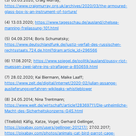
(3) 03.03.2020; Craig Murray;
https://www.craigmurray.org.uk/archives/2020/03/the-armoured-
glass-box-is-an-instrument-of-torture/
(4) 13.03.2020;
https://www.tagesschau.de/ausland/chelsea-
manning-freilassung-101.html
(5) 04.09.2014; Boris Schumatsky;
https://www.deutschlandfunk.de/justiz-verfall-des-russischen-
rechtsstaats.724.de.html?dram:article_id=296566
(6) 17.08.2012;
https://www.spiegel.de/politik/ausland/pussy-riot-
muessen-zwei-jahre-ins-straflager-a-850659.html
(7) 28.02.2020; Kai Biermann, Maike Laaff;
https://www.zeit.de/digital/internet/2020-02/julian-assange-
auslieferungsverfahren-wikileaks-whistleblower
(8) 24.05.2014; Nina Trentmann;
https://www.welt.de/wirtschaft/article128369711/Die-unheimliche-
Macht-des-Sicherheitskonzerns-G4S.html
(Titelbild) Käfig, Katze, Vogel; Gerhard Gellinger,
https://pixabay.com/users/gellinger-201217/
; 27.02.2017;
https://pixabay.com/photos/animals-cat-bird-parrot-cage-