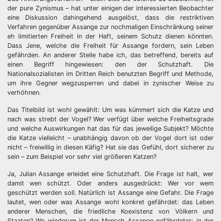
der pure Zynismus – hat unter einigen der interessierten Beobachter
eine Diskussion dahingehend ausgelöst, dass die restriktiven
Verfahren gegenüber Assange zur nochmaligen Einschränkung seiner
eh limitierten Freiheit in der Haft, seinem Schutz dienen könnten.
Dass Jene, welche die Freiheit für Assange fordern, sein Leben
gefährden. An anderer Stelle habe ich, das betreffend, bereits auf
einen Begriff hingewiesen: den der Schutzhaft. Die
Nationalsozialisten im Dritten Reich benutzten Begriff und Methode,
um ihre Gegner wegzusperren und dabei in zynischer Weise zu
verhöhnen.
Das Titelbild ist wohl gewählt: Um was kümmert sich die Katze und
nach was strebt der Vogel? Wer verfügt über welche Freiheitsgrade
und welche Auswirkungen hat das für das jeweilige Subjekt? Möchte
die Katze vielleicht – unabhängig davon ob der Vogel dort ist oder
nicht – freiwillig in diesen Käfig? Hat sie das Gefühl, dort sicherer zu
sein – zum Beispiel vor sehr viel größeren Katzen?
Ja, Julian Assange erleidet eine Schutzhaft. Die Frage ist halt, wer
damit wen schützt. Oder anders ausgedrückt: Wer vor wem
geschützt werden soll. Natürlich ist Assange eine Gefahr. Die Frage
lautet, wen oder was Assange wohl konkret gefährdet: das Leben
anderer Menschen, die friedliche Koexistenz von Völkern und
Staaten? Wo wiederum ist der Mensch Assange gefährdeter: in der