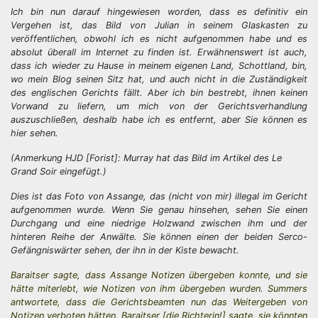
Ich bin nun darauf hingewiesen worden, dass es definitiv ein
Vergehen ist, das Bild von Julian in seinem Glaskasten zu
veröffentlichen, obwohl ich es nicht aufgenommen habe und es
absolut überall im Internet zu finden ist. Erwähnenswert ist auch,
dass ich wieder zu Hause in meinem eigenen Land, Schottland, bin,
wo mein Blog seinen Sitz hat, und auch nicht in die Zuständigkeit
des englischen Gerichts fällt. Aber ich bin bestrebt, ihnen keinen
Vorwand zu liefern, um mich von der Gerichtsverhandlung
auszuschließen, deshalb habe ich es entfernt, aber Sie können es
hier sehen.
(Anmerkung HJD [Forist]: Murray hat das Bild im Artikel des Le
Grand Soir eingefügt.)
Dies ist das Foto von Assange, das (nicht von mir) illegal im Gericht
aufgenommen wurde. Wenn Sie genau hinsehen, sehen Sie einen
Durchgang und eine niedrige Holzwand zwischen ihm und der
hinteren Reihe der Anwälte. Sie können einen der beiden Serco-
Gefängniswärter sehen, der ihn in der Kiste bewacht.
Baraitser sagte, dass Assange Notizen übergeben konnte, und sie
hätte miterlebt, wie Notizen von ihm übergeben wurden. Summers
antwortete, dass die Gerichtsbeamten nun das Weitergeben von
Notizen verboten hätten. Baraitser [die Richterin!] sagte, sie könnten