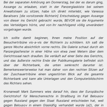
Bei der separaten Anhörung am Donnerstag, bei der es darum ging,
Assange zu erlauben, statt in der Panzerglaskiste bei seinem
Anwaltsteam zu sitzen, habe ich direkt miterlebt, wie Vanessa
Baraitsers [die vorsitzende Richterin] Entscheidung gegen Assange
von dieser ins Gericht gebracht wurde, BEVOR sie die Argumente
des Verteidigers hörte, und von ihr nachfolgend völlig unverändert
vorgetragen wurde.
Ich sollte damit beginnen, Ihnen meine Position auf der
Besuchertribüne vis-a-vis der Richterin zu schildern. Ich saß die
ganze Woche absichtlich vorne rechts. Die Galerie schaut durch ein
Panzerglasfenster in einer Höhe von etwa zwei Metern über dem
Gerichtssaal nach draußen. Sie verläuft auf einer Seite des Gerichts,
und das äußerste rechte Ende der Publikumsgalerie befindet sich
über der Richterbank, die unten senkrecht darunter ist.
Bemerkenswerterweise hat man daher von den rechten Sitzen auf
der Zuschauertribüne einen ungestörten Blick auf die gesamte
Richterbank und kann alle Unterlagen und den Computerbildschirm
des Richters sehen.
Kronanwalt Mark Summers wies darauf hin, dass der Europäische
Gerichtshof für Menschenrechte in Straßburg im Fall Belousov
gegen Russland gegen den Staat Russland entschieden hat, weil
gegen Belousov in einem Glaskäfig verhandelt wurde (a2), der in