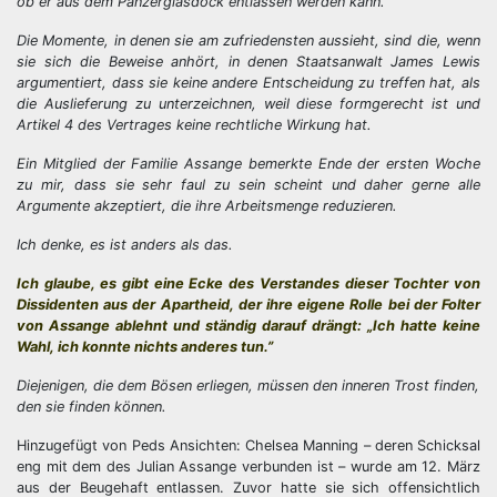
ob er aus dem Panzerglasdock entlassen werden kann.
Die Momente, in denen sie am zufriedensten aussieht, sind die, wenn
sie sich die Beweise anhört, in denen Staatsanwalt James Lewis
argumentiert, dass sie keine andere Entscheidung zu treffen hat, als
die Auslieferung zu unterzeichnen, weil diese formgerecht ist und
Artikel 4 des Vertrages keine rechtliche Wirkung hat.
Ein Mitglied der Familie Assange bemerkte Ende der ersten Woche
zu mir, dass sie sehr faul zu sein scheint und daher gerne alle
Argumente akzeptiert, die ihre Arbeitsmenge reduzieren.
Ich denke, es ist anders als das.
Ich glaube, es gibt eine Ecke des Verstandes dieser Tochter von
Dissidenten aus der Apartheid, der ihre eigene Rolle bei der Folter
von Assange ablehnt und ständig darauf drängt: „Ich hatte keine
Wahl, ich konnte nichts anderes tun.”
Diejenigen, die dem Bösen erliegen, müssen den inneren Trost finden,
den sie finden können.
Hinzugefügt von Peds Ansichten: Chelsea Manning – deren Schicksal
eng mit dem des Julian Assange verbunden ist – wurde am 12. März
aus der Beugehaft entlassen. Zuvor hatte sie sich offensichtlich