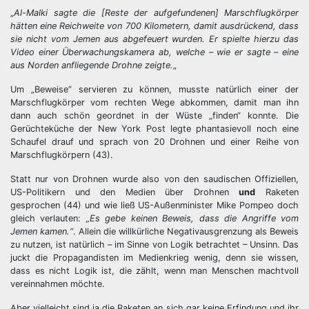
„
Al-Malki sagte die [Reste der aufgefundenen] Marschflugkörper
hätten eine Reichweite von 700 Kilometern, damit ausdrückend, dass
sie nicht vom Jemen aus abgefeuert wurden. Er spielte hierzu das
Video einer Überwachungskamera ab, welche – wie er sagte – eine
aus Norden anfliegende Drohne zeigte.
„
Um „Beweise“ servieren zu können, musste natürlich einer der
Marschflugkörper vom rechten Wege abkommen, damit man ihn
dann auch schön geordnet in der Wüste „finden“ konnte. Die
Gerüchteküche der New York Post legte phantasievoll noch eine
Schaufel drauf und sprach von 20 Drohnen und einer Reihe von
Marschflugkörpern (43).
Statt nur von Drohnen wurde also von den saudischen Offiziellen,
US-Politikern und den Medien über Drohnen
und
Raketen
gesprochen (44) und wie ließ US-Außenminister Mike Pompeo doch
gleich verlauten:
„Es gebe keinen Beweis, dass die Angriffe vom
Jemen kamen.“
. Allein die willkürliche Negativausgrenzung als Beweis
zu nutzen, ist natürlich – im Sinne von Logik betrachtet – Unsinn. Das
juckt die Propagandisten im Medienkrieg wenig, denn sie wissen,
dass es nicht Logik ist, die zählt, wenn man Menschen machtvoll
vereinnahmen möchte.
Aber vielleicht sind ja die Raketen an sich gar keine Erfindung und ihr