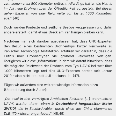
zum Jemen etwa 800 Kilometer entfernt. Allerdings hatten die Huthis
im Juli neue Drohnentypen der Öffentlichkeit vorgestellt. Bei diesen
gehen Experten von einer Reichweite von bis zu 1000 Kilometern
aus.
“ (46)
Doch wurden Kontexte und zeitliche Bezüge weggelassen und dafür
andere erstellt, damit etwas Dreck am Iran hängen bleiben kann.
Nachdem man sich darüber ausgelassen hat, dass UNO-Experten
den Bezug eines bestimmten Drohnentyps kurzer Reichweite zu
iranischer Technologie feststellten, erfahren wir daraufhin, dass die
Huthis über Drohnentypen viel größerer Reichweite verfügen.
Korrigieren wir diese „Information“, in dem wir darauf hinweisen, dass
die mögliche Reichweite der Drohnen vom Typ UAV-X bei weit über
1.000 Kilometern liegt und dies UNO-Experten bereits seit Januar
2019 – also nicht erst seit Juli – bekannt ist (47).
Fügen wir außerdem eine weitere wichtige Information hinzu
(Übersetzung durch Autor):
„
Die zwei in den Vereinigten Arabischen Emiraten […] untersuchten
UAV-X wurden durch
einen in Deutschland hergestellten Motor
3W110i
, die in Saudia-Arabien durch einen aus China stammende
DLE 170 – Motor angetrieben.
“ (48,49)