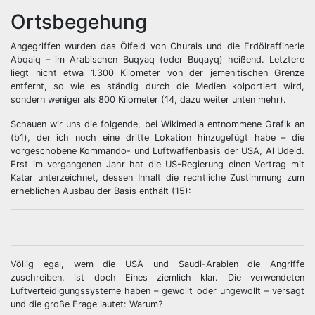
Ortsbegehung
Angegriffen wurden das Ölfeld von Churais und die Erdölraffinerie
Abqaiq – im Arabischen Buqyaq (oder Buqayq) heißend. Letztere
liegt nicht etwa 1.300 Kilometer von der jemenitischen Grenze
entfernt, so wie es ständig durch die Medien kolportiert wird,
sondern weniger als 800 Kilometer (14, dazu weiter unten mehr).
Schauen wir uns die folgende, bei Wikimedia entnommene Grafik an
(b1), der ich noch eine dritte Lokation hinzugefügt habe – die
vorgeschobene Kommando- und Luftwaffenbasis der USA, Al Udeid.
Erst im vergangenen Jahr hat die US-Regierung einen Vertrag mit
Katar unterzeichnet, dessen Inhalt die rechtliche Zustimmung zum
erheblichen Ausbau der Basis enthält (15):
Völlig egal, wem die USA und Saudi-Arabien die Angriffe
zuschreiben, ist doch Eines ziemlich klar. Die verwendeten
Luftverteidigungssysteme haben – gewollt oder ungewollt – versagt
und die große Frage lautet: Warum?