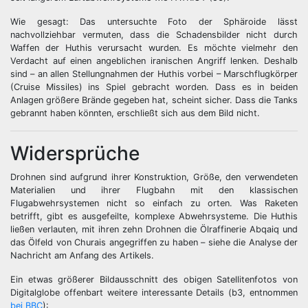
Wie gesagt: Das untersuchte Foto der Sphäroide lässt
nachvollziehbar vermuten, dass die Schadensbilder nicht durch
Waffen der Huthis verursacht wurden. Es möchte vielmehr den
Verdacht auf einen angeblichen iranischen Angriff lenken. Deshalb
sind – an allen Stellungnahmen der Huthis vorbei – Marschflugkörper
(Cruise Missiles) ins Spiel gebracht worden. Dass es in beiden
Anlagen größere Brände gegeben hat, scheint sicher. Dass die Tanks
gebrannt haben könnten, erschließt sich aus dem Bild nicht.
Widersprüche
Drohnen sind aufgrund ihrer Konstruktion, Größe, den verwendeten
Materialien und ihrer Flugbahn mit den klassischen
Flugabwehrsystemen nicht so einfach zu orten. Was Raketen
betrifft, gibt es ausgefeilte, komplexe Abwehrsysteme. Die Huthis
ließen verlauten, mit ihren zehn Drohnen die Ölraffinerie Abqaiq und
das Ölfeld von Churais angegriffen zu haben – siehe die Analyse der
Nachricht am Anfang des Artikels.
Ein etwas größerer Bildausschnitt des obigen Satellitenfotos von
Digitalglobe offenbart weitere interessante Details (b3, entnommen
bei BBC
):