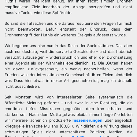
Huthis waren intelligent genug, mit ihren recht simplen Drohnen
empfindliche Ziele innerhalb der Anlage anzugreifen und nicht
massive Tanks, wie diese Sphäroide.
So sind die Tatsachen und die daraus resultierenden Fragen für mich
nicht beantwortet. Dafür entsteht der Eindruck, dass dem
Drohnenangriff der Huthis ein weiteres Ereignis aufgesetzt wurde.
Wir begeben uns also nun in das Reich der Spekulationen. Das aber
auch nur deshalb, weil die servierte Geschichte – und das habe ich
versucht aufzuzeigen – widersprüchlich und eher der Durchsetzung
einer Agenda als der Wahrheitsliebe dienlich ist. Die „Guten“ haben
nie davor zurückgescheut, ein wenig nachzuhelfen, wenn der
Friedenswille der internationalen Gemeinschaft ihren Zielen hinderlich
war. Dass hier etwas in dieser Art geschehen ist, mag ich deshalb
nicht ausschließen.
Seit Monaten wird von interessierter Seite systematisch die
öffentliche Meinung geformt – und zwar in eine Richtung, die ein
emotional tiefes Misstrauen gegenüber dem Iran erhalten und
stärken soll. Nach dem Motto „etwas bleibt immer hängen“ erlebten
wir mehrere lächerlich produzierte
Inszenierungen
über angeblich
kriegsgeile iranische Mullahs (60,61). Wir dürfen die Wirkung dieses
schmutzigen Spiels nicht unterschätzen. Politiker, Medien, die