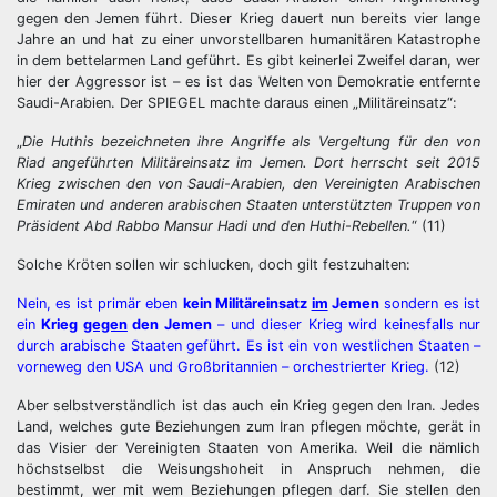
gegen den Jemen führt. Dieser Krieg dauert nun bereits vier lange
Jahre an und hat zu einer unvorstellbaren humanitären Katastrophe
in dem bettelarmen Land geführt. Es gibt keinerlei Zweifel daran, wer
hier der Aggressor ist – es ist das Welten von Demokratie entfernte
Saudi-Arabien. Der SPIEGEL machte daraus einen „Militäreinsatz“:
„
Die Huthis bezeichneten ihre Angriffe als Vergeltung für den von
Riad angeführten Militäreinsatz im Jemen. Dort herrscht seit 2015
Krieg zwischen den von Saudi-Arabien, den Vereinigten Arabischen
Emiraten und anderen arabischen Staaten unterstützten Truppen von
Präsident Abd Rabbo Mansur Hadi und den Huthi-Rebellen.
“ (11)
Solche Kröten sollen wir schlucken, doch gilt festzuhalten:
Nein, es ist primär eben
kein Militäreinsatz
im
Jemen
sondern es ist
ein
Krieg
gegen
den Jemen
– und dieser Krieg wird keinesfalls nur
durch arabische Staaten geführt. Es ist ein von westlichen Staaten –
vorneweg den USA und Großbritannien – orchestrierter Krieg.
(12)
Aber selbstverständlich ist das auch ein Krieg gegen den Iran. Jedes
Land, welches gute Beziehungen zum Iran pflegen möchte, gerät in
das Visier der Vereinigten Staaten von Amerika. Weil die nämlich
höchstselbst die Weisungshoheit in Anspruch nehmen, die
bestimmt, wer mit wem Beziehungen pflegen darf. Sie stellen den