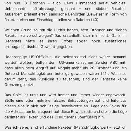
von nun 18 Drohnen – auch UAVs (Unmanned aerial vehicles,
Unbemannte Luftfahrzeuge) genannt – und sieben Raketen.
Außerdem präsentierten saudische Behörden „Beweise“ in Form von
Raketenteilen und Einschlagsstellen von Raketen (40).
Welchen Grund sollten die Huthis haben, acht Drohnen und sieben
Raketen zu verschweigen? Das erschließt sich mir nicht. Ganz im
Gegenteil hätte es ihren Erfolg sogar noch zusätzliches
propagandistisches Gewicht gegeben.
Hochrangige US-Offizielle, die selbstredend nicht weiter benannt
werden wollten, teilten dem US-amerikanischen Sender ABC mit,
dass allein beim Angriff auf Abqaiq mehr als 20 Drohnen und ein
Dutzend Marschflugkörper beteiligt gewesen wären (41). Wenn es
darum geht, das Publikum zu täuschen, sind der Fantasie keine
Grenzen gesetzt.
Das Spiel ist uralt und wird immer und immer wieder angewandt:
Stelle eine oder mehrere falsche Behauptungen auf und leite aus
diesen eine in sich schlüssige Beweiskette ab. Lege den Fokus für
die Adressaten konsequent auf diese Beweiskette und stelle die Lüge
dahinter als Fakten und des Diskutierens überflüssig hin.
Was ich sehe, sind erfundene Raketen (Marschflugkörper) – letztlich