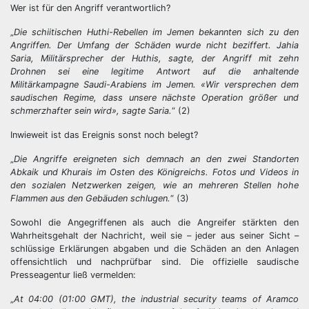
Wer ist für den Angriff verantwortlich?
„
Die schiitischen Huthi-Rebellen im Jemen bekannten sich zu den
Angriffen. Der Umfang der Schäden wurde nicht beziffert. Jahia
Saria, Militärsprecher der Huthis, sagte, der Angriff mit zehn
Drohnen sei eine legitime Antwort auf die anhaltende
Militärkampagne Saudi-Arabiens im
Jemen
. «Wir versprechen dem
saudischen Regime, dass unsere nächste Operation größer und
schmerzhafter sein wird», sagte Saria.
“ (2)
Inwieweit ist das Ereignis sonst noch belegt?
„
Die Angriffe ereigneten sich demnach an den zwei Standorten
Abkaik und Khurais im Osten des Königreichs. Fotos und Videos in
den sozialen Netzwerken zeigen, wie an mehreren Stellen hohe
Flammen aus den Gebäuden schlugen.
“ (3)
Sowohl die Angegriffenen als auch die Angreifer stärkten den
Wahrheitsgehalt der Nachricht, weil sie – jeder aus seiner Sicht –
schlüssige Erklärungen abgaben und die Schäden an den Anlagen
offensichtlich und nachprüfbar sind. Die offizielle saudische
Presseagentur ließ vermelden:
„
At 04:00 (01:00 GMT), the industrial security teams of Aramco