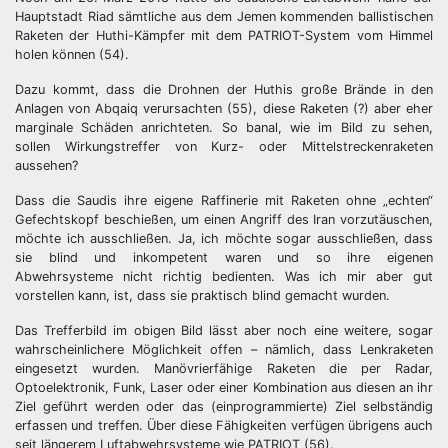
Hauptstadt Riad sämtliche aus dem Jemen kommenden ballistischen
Raketen der Huthi-Kämpfer mit dem PATRIOT-System vom Himmel
holen können (54).
Dazu kommt, dass die Drohnen der Huthis große Brände in den
Anlagen von Abqaiq verursachten (55), diese Raketen (?) aber eher
marginale Schäden anrichteten. So banal, wie im Bild zu sehen,
sollen Wirkungstreffer von Kurz- oder Mittelstreckenraketen
aussehen?
Dass die Saudis ihre eigene Raffinerie mit Raketen ohne „echten“
Gefechtskopf beschießen, um einen Angriff des Iran vorzutäuschen,
möchte ich ausschließen. Ja, ich möchte sogar ausschließen, dass
sie blind und inkompetent waren und so ihre eigenen
Abwehrsysteme nicht richtig bedienten. Was ich mir aber gut
vorstellen kann, ist, dass sie praktisch blind gemacht wurden.
Das Trefferbild im obigen Bild lässt aber noch eine weitere, sogar
wahrscheinlichere Möglichkeit offen – nämlich, dass Lenkraketen
eingesetzt wurden. Manövrierfähige Raketen die per Radar,
Optoelektronik, Funk, Laser oder einer Kombination aus diesen an ihr
Ziel geführt werden oder das (einprogrammierte) Ziel selbständig
erfassen und treffen. Über diese Fähigkeiten verfügen übrigens auch
seit längerem Luftabwehrsysteme wie PATRIOT (56).