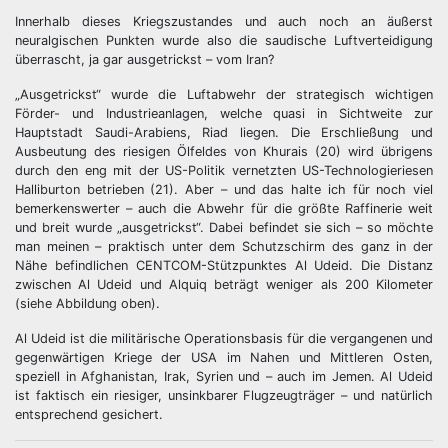
Innerhalb dieses Kriegszustandes und auch noch an äußerst
neuralgischen Punkten wurde also die saudische Luftverteidigung
überrascht, ja gar ausgetrickst – vom Iran?
„Ausgetrickst“ wurde die Luftabwehr der strategisch wichtigen
Förder- und Industrieanlagen, welche quasi in Sichtweite zur
Hauptstadt Saudi-Arabiens, Riad liegen. Die Erschließung und
Ausbeutung des riesigen Ölfeldes von Khurais (20) wird übrigens
durch den eng mit der US-Politik vernetzten US-Technologieriesen
Halliburton betrieben (21). Aber – und das halte ich für noch viel
bemerkenswerter – auch die Abwehr für die größte Raffinerie weit
und breit wurde „ausgetrickst“. Dabei befindet sie sich – so möchte
man meinen – praktisch unter dem Schutzschirm des ganz in der
Nähe befindlichen CENTCOM-Stützpunktes Al Udeid. Die Distanz
zwischen Al Udeid und Alquiq beträgt weniger als 200 Kilometer
(siehe Abbildung oben).
Al Udeid ist die militärische Operationsbasis für die vergangenen und
gegenwärtigen Kriege der USA im Nahen und Mittleren Osten,
speziell in Afghanistan, Irak, Syrien und – auch im Jemen. Al Udeid
ist faktisch ein riesiger, unsinkbarer Flugzeugträger – und natürlich
entsprechend gesichert.