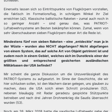
schließen.
Einerseits lassen sich so Eintrittspunkte von Flugkörpern vorstellen,
die faktisch im Formationsflug, in schrägem Winkel ihr Ziel
erreichten (a2). Klassische ballistische Raketen – zumal auch noch in
so geringer Anzahl – sind genau das, was PATRIOT-
Luftabwehrsysteme am Besten bekämpfen können. Zumal, wenn von
sehr überschaubaren sieben Flugkörpern dieser Art die Rede ist.
Mindestens fünf von sieben Raketen – eine „entdeckte“ man ja in
der Wüste – wurden also NICHT abgefangen? Nicht abgefangen
von einem System, das auf solche Art von Objekt getrimmt ist und
zudem noch in einem Gebiet, welches sich im Dunstkreis einer der
größten und entsprechend gesicherten ausländischen
Militärbasen der USA befindet?
Mir scheint die ganze Diskussion um die Unzuverlässigkeit des
PATRIOT-Systems zu aufgesetzt. Im Sinne der Geschichte, die wir
hier schlucken sollen, ist den Machern daran gelegen, uns glauben zu
machen, dass die USA solch einen Schrott produzieren (52),
nebenan blauäugig mit Radar geradezu gespickte Stützpunkte
betreiben und nach drei Jahren Drohnenkrieg die Saudis überrascht
wurden (53).
Noch am 26. März 2018 hatte die saudische Luftabwehr nahe der