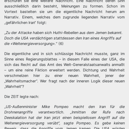
erschufen sie eine weitere Nachricht. Eine Nachricht deren Sinn
ausschließlich darin besteht, Meinungen zu formen. Schon im
Vortext bastelten sie um die eigentliche Nachricht herum am
Narrativ. Einem, welches dem zugrunde liegenden Narrativ vom
„gefährlichen Iran“ folgt:
„
Zu der Attacke haben sich Huthi-Rebellen aus dem Jemen bekannt.
Doch die USA verdächtigen stattdessen den Iran eines Angriffs auf
die «Weltenergieversorgung».
“ (6)
Die eigentliche und in sich schlüssige Nachricht musste, ganz im
Sinne eines Regierungsblattes – in diesem Falle eines der USA, die
sich das Recht auf das Amt des Welt-Generalstaatsanwalts anmaßt
– um eine reine Fiktion erweitert werden. Dichtung und Wahrheit
verschmelzen hier zu einer neuen Wahrheit, jener der
„Wahrheitsmacher“. Wer fragt nach der inneren Logik dieser neuen
„Wahrheit“?
Die ZEIT legte nach:
„
US-Außenminister Mike Pompeo macht den Iran für die
Drohnenangriffe verantwortlich. „Inmitten der Rufe nach
Deeskalation hat der Iran jetzt einen beispiellosen Angriff auf die
Weltenergieversorgung verübt“, sagte Pompeo. Es gebe keinen
Beweis, dass die Angriffe vom Jemen kamen. Die USA würden