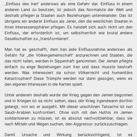
„Einfluss des Iran“ anderswo als eine Gefahr dar. Einfluss in einem
anderen Land zu besitzen, ist jedoch das Normalste der Welt und
deshalb pflegen ja Staaten auch Beziehungen untereinander. Das ist
übrigens ein anderer Einfluss als Jener, den die westlichen Staaten in
ihren Interessensphären pflegen. Es handelt sich auch nicht um den
Einfluss, der erforderlich ist, um selbstherrlich wie brutal andere
Gesellschaften zu „transformieren“.
Man hat es geschafft, dem Iran jede Einflussnahme anderswo als
Gefahr für „die Völkergemeinschaft“ anzurechnen und Staaten, die
das nicht teilen, werden in Sippenhaft genommen. Der Jemen pflegte
einfach zu enge Beziehungen zum Iran und dass musste bestraft
werden. Was interessiert da schon Völkerrecht und humanitäre
Katastrophen? Diese Trümpfe werden nur dann gezogen, wenn es
den eigenen Interessen in die Karten spielt.
Unter anderem deshalb wurde der Krieg gegen den Jemen begonnen
und in Kriegen ist es nicht selten, dass der Krieg irgendwann dorthin
gelangt, von wo er ausgeht. Mit dieser unschönen Tatsache ist nun
Saudi-Arabien konfrontiert. Ohne sich mit den Huthis im Jemen
solidarisieren zu müssen, ist es absolut nachvollziehbar, dass sie
nach Mitteln und Wegen suchen, den Aggressor zurückzuschlagen.
Damit Ursache und Wirkung berücksichtigend, ist es