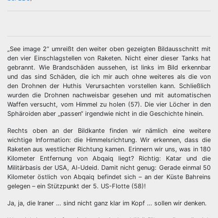
„See image 2“ umreißt den weiter oben gezeigten Bildausschnitt mit
den vier Einschlagstellen von Raketen. Nicht einer dieser Tanks hat
gebrannt. Wie Brandschäden aussehen, ist links im Bild erkennbar
und das sind Schäden, die ich mir auch ohne weiteres als die von
den Drohnen der Huthis Verursachten vorstellen kann. Schließlich
wurden die Drohnen nachweisbar gesehen und mit automatischen
Waffen versucht, vom Himmel zu holen (57). Die vier Löcher in den
Sphäroiden aber „passen“ irgendwie nicht in die Geschichte hinein.
Rechts oben an der Bildkante finden wir nämlich eine weitere
wichtige Information: die Himmelsrichtung. Wir erkennen, dass die
Raketen aus westlicher Richtung kamen. Erinnern wir uns, was in 180
Kilometer Entfernung von Abqaiq liegt? Richtig: Katar und die
Militärbasis der USA, Al-Udeid. Damit nicht genug: Gerade einmal 50
Kilometer östlich von Abqaiq befindet sich – an der Küste Bahreins
gelegen – ein Stützpunkt der 5. US-Flotte (58)!
Ja, ja, die Iraner … sind nicht ganz klar im Kopf … sollen wir denken.