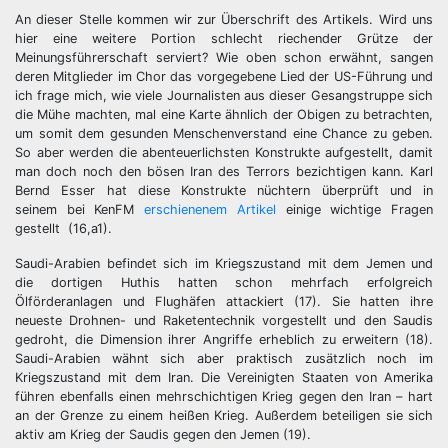
An dieser Stelle kommen wir zur Überschrift des Artikels. Wird uns
hier eine weitere Portion schlecht riechender Grütze der
Meinungsführerschaft serviert? Wie oben schon erwähnt, sangen
deren Mitglieder im Chor das vorgegebene Lied der US-Führung und
ich frage mich, wie viele Journalisten aus dieser Gesangstruppe sich
die Mühe machten, mal eine Karte ähnlich der Obigen zu betrachten,
um somit dem gesunden Menschenverstand eine Chance zu geben.
So aber werden die abenteuerlichsten Konstrukte aufgestellt, damit
man doch noch den bösen Iran des Terrors bezichtigen kann. Karl
Bernd Esser hat diese Konstrukte nüchtern überprüft und in
seinem bei KenFM
erschienenem Artikel
einige wichtige Fragen
gestellt (16,a1).
Saudi-Arabien befindet sich im Kriegszustand mit dem Jemen und
die dortigen Huthis hatten schon mehrfach erfolgreich
Ölförderanlagen und Flughäfen attackiert (17). Sie hatten ihre
neueste Drohnen- und Raketentechnik vorgestellt und den Saudis
gedroht, die Dimension ihrer Angriffe erheblich zu erweitern (18).
Saudi-Arabien wähnt sich aber praktisch zusätzlich noch im
Kriegszustand mit dem Iran. Die Vereinigten Staaten von Amerika
führen ebenfalls einen mehrschichtigen Krieg gegen den Iran – hart
an der Grenze zu einem heißen Krieg. Außerdem beteiligen sie sich
aktiv am Krieg der Saudis gegen den Jemen (19).