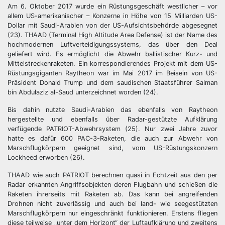
Am 6. Oktober 2017 wurde ein Rüstungsgeschäft westlicher – vor
allem US-amerikanischer – Konzerne in Höhe von 15 Milliarden US-
Dollar mit Saudi-Arabien von der US-Aufsichtsbehörde abgesegnet
(23). THAAD (Terminal High Altitude Area Defense) ist der Name des
hochmodernen Luftverteidigungssystems, das über den Deal
geliefert wird. Es ermöglicht die Abwehr ballistischer Kurz- und
Mittelstreckenraketen. Ein korrespondierendes Projekt mit dem US-
Rüstungsgiganten Raytheon war im Mai 2017 im Beisein von US-
Präsident Donald Trump und dem saudischen Staatsführer Salman
bin Abdulaziz al-Saud unterzeichnet worden (24).
Bis dahin nutzte Saudi-Arabien das ebenfalls von Raytheon
hergestellte und ebenfalls über Radar-gestützte Aufklärung
verfügende PATRIOT-Abwehrsystem (25). Nur zwei Jahre zuvor
hatte es dafür 600 PAC-3-Raketen, die auch zur Abwehr von
Marschflugkörpern geeignet sind, vom US-Rüstungskonzern
Lockheed erworben (26).
THAAD wie auch PATRIOT berechnen quasi in Echtzeit aus den per
Radar erkannten Angriffsobjekten deren Flugbahn und schießen die
Raketen ihrerseits mit Raketen ab. Das kann bei angreifenden
Drohnen nicht zuverlässig und auch bei land- wie seegestützten
Marschflugkörpern nur eingeschränkt funktionieren. Erstens fliegen
diese teilweise „unter dem Horizont“ der Luftaufklärung und zweitens