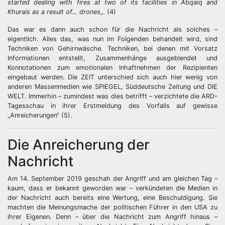
started dealing with fires at two of its facilities in Abqaiq and
Khurais as a result of… drones
„. (4)
Das war es dann auch schon für die Nachricht als solches –
eigentlich. Alles das, was nun im Folgenden behandelt wird, sind
Techniken von Gehirnwäsche. Techniken, bei denen mit Vorsatz
Informationen entstellt, Zusammenhänge ausgeblendet und
Konnotationen zum emotionalen Inhaftnehmen der Rezipienten
eingebaut werden. Die ZEIT unterschied sich auch hier wenig von
anderen Massenmedien wie SPIEGEL, Süddeutsche Zeitung und DIE
WELT. Immerhin – zumindest was dies betrifft – verzichtete die ARD-
Tagesschau in ihrer Erstmeldung des Vorfalls auf gewisse
„Anreicherungen“ (5).
Die Anreicherung der
Nachricht
Am 14. September 2019 geschah der Angriff und am gleichen Tag –
kaum, dass er bekannt geworden war – verkündeten die Medien in
der Nachricht auch bereits eine Wertung, eine Beschuldigung. Sie
machten die Meinungsmache der politischen Führer in den USA zu
ihrer Eigenen. Denn – über die Nachricht zum Angriff hinaus –