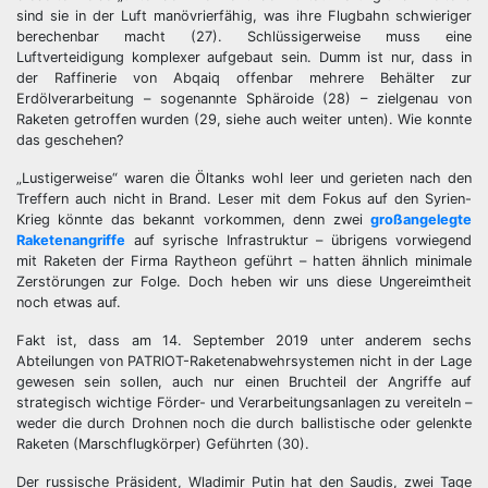
sind sie in der Luft manövrierfähig, was ihre Flugbahn schwieriger
berechenbar macht (27). Schlüssigerweise muss eine
Luftverteidigung komplexer aufgebaut sein. Dumm ist nur, dass in
der Raffinerie von Abqaiq offenbar mehrere Behälter zur
Erdölverarbeitung – sogenannte Sphäroide (28) – zielgenau von
Raketen getroffen wurden (29, siehe auch weiter unten). Wie konnte
das geschehen?
„Lustigerweise“ waren die Öltanks wohl leer und gerieten nach den
Treffern auch nicht in Brand. Leser mit dem Fokus auf den Syrien-
Krieg könnte das bekannt vorkommen, denn zwei
großangelegte
Raketenangriffe
auf syrische Infrastruktur – übrigens vorwiegend
mit Raketen der Firma Raytheon geführt – hatten ähnlich minimale
Zerstörungen zur Folge. Doch heben wir uns diese Ungereimtheit
noch etwas auf.
Fakt ist, dass am 14. September 2019 unter anderem sechs
Abteilungen von PATRIOT-Raketenabwehrsystemen nicht in der Lage
gewesen sein sollen, auch nur einen Bruchteil der Angriffe auf
strategisch wichtige Förder- und Verarbeitungsanlagen zu vereiteln –
weder die durch Drohnen noch die durch ballistische oder gelenkte
Raketen (Marschflugkörper) Geführten (30).
Der russische Präsident, Wladimir Putin hat den Saudis, zwei Tage