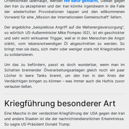
Öffentlichkeit überhaupt, werden
reif dafür gemacht
, Gewalt gegen
den Iran zu akzeptieren und der Iran könnte irgendwann in die Falle
der wiederholten Provokationen tappen und den willkommenen
Vorwand für eine „Mission der internationalen Gemeinschaft“ liefern.
Der angebliche „beispiellose Angriff auf die Weltenergieversorgung“,
so wörtlich US-Außenminister Mike Pompeo (62), ist ein geschickter
und sehr wohl wirksamer Trigger, weil er in den Menschen die Angst
stärkt, vom lebensnotwendigen Öl abgeschnitten zu werden. So
bringt man sie dazu, sich mehr oder weniger stark mit Kriegstreibern
zu solidarisieren.
Um das zu befördern, passt es doch wunderbar, wenn man im
Schatten brennender Ölverarbeitungsanlagen gleich noch ein paar
Löcher in leere Tanks brennt, um den Iran in den Kreis der
Verdächtigen bringen zu können – was immer auch die Huthis zuvor
verlauten ließen.
Kriegführung besonderer Art
Eine Masche in der verdeckten Kriegführung der USA gegen den Iran
und andere Staaten ist die der nachrichtendienstlichen Erkenntnisse.
So sagte US-Präsident Donald Trump: