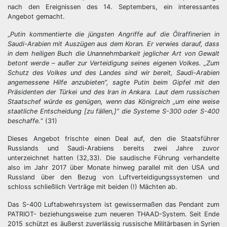
nach den Ereignissen des 14. Septembers, ein interessantes
Angebot gemacht.
„
Putin kommentierte die jüngsten Angriffe auf die Ölraffinerien in
Saudi-Arabien mit Auszügen aus dem Koran. Er verwies darauf, dass
in dem heiligen Buch die Unannehmbarkeit jeglicher Art von Gewalt
betont werde – außer zur Verteidigung seines eigenen Volkes. „Zum
Schutz des Volkes und des Landes sind wir bereit, Saudi-Arabien
angemessene Hilfe anzubieten”, sagte Putin beim Gipfel mit den
Präsidenten der Türkei und des Iran in Ankara. Laut dem russischen
Staatschef würde es genügen, wenn das Königreich „um eine weise
staatliche Entscheidung [zu fällen,]” die Systeme S-300 oder S-400
beschaffe.
“ (31)
Dieses Angebot frischte einen Deal auf, den die Staatsführer
Russlands und Saudi-Arabiens bereits zwei Jahre zuvor
unterzeichnet hatten (32,33). Die saudische Führung verhandelte
also im Jahr 2017 über Monate hinweg parallel mit den USA und
Russland über den Bezug von Luftverteidigungssystemen und
schloss schließlich Verträge mit beiden (!) Mächten ab.
Das S-400 Luftabwehrsystem ist gewissermaßen das Pendant zum
PATRIOT- beziehungsweise zum neueren THAAD-System. Seit Ende
2015 schützt es äußerst zuverlässig russische Militärbasen in Syrien