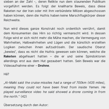
sieben an der Zahl -, deren Relikte nun dem staunenden Publikum
vorgeführt werden. Es folgt der knallharte Beweis, dass diese
Raketen nur der Iran oder mit ihm verbündete Milizen abgeschossen
haben können, denn die Huthis haben keine Marschflugkörper dieser
Reichweite.
Nun wird dieses ganze Konstrukt noch ordentlich verrührt, damit
dem Konsumenten das Hirn so richtig vermanscht wird. In dessen
Folge wird er sich nicht mehr die Mühe machen, die Vermengung von
Wahrheiten, Halbwahrheiten und Lügen und die künstlich erstellten
Logiken zwischen ihnen aufzudröseln. Der saudische Oberst
„bewies“, dass es nicht die Huthis gewesen sein können, welche die
Raketen
abgefeuert hatten – die er und seine Spindoktoren
allerdings erst aus dem Hut gezaubert hatten. Sein Beweis war die
Videoaufnahme einer –
Drohne
.
Hä?
„
Al-Malki said the cruise missiles had a range of 700km (435 miles),
meaning they could not have been fired from inside Yemen. He
played surveillance video he said showed a drone coming in from
the north.
“ (42)
Übersetzung durch den Autor: