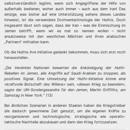
selbstverständlich legitim, wenn sich Angegriffene der Hilfe von
außerhalb bedienen, woher auch immer – auch aus dem Iran! Das
einzige, was bisher auf eine Unterstützung seitens dieses Landes
hinweist, ist die verwendete Drohnentechnologie der Huthis. Doch
insgesamt lässt sich sagen, dass der Iran – was die Einmischung im
Jemen betrifft, wenn wir es mal so nennen wollen – nicht
ansatzweise mit den westlichen Mächten und ihren arabischen
„Partnern“ mithalten kann.
Ob die Huthis ihre Initiative gedankt bekommen, muss sich erst noch
herausstellen.
„
Die Vereinten Nationen bewerten die Ankündigung der Huthi-
Rebellen im
Jemen
, alle Angriffe auf Saudi-Arabien zu stoppen, als
positives Signal. Eine Umsetzung der Huthi-Initiative könne eine
«kraftvolle Botschaft des Willens» sein, «diesen Krieg zu beenden»,
sagte der UN-Sondergesandte für den Jemen, Martin Griffiths, am
Samstag in New York.
“ (13)
Bei ähnlichen Szenarien in anderen Staaten haben die Kriegstreiber
die dadurch gewonnene Zeit genutzt, um die eigenen Kräfte zu
reorganisieren und technologische, strategische wie operativ-
taktische Nachteile abzubauen und dann den Krieg fortzusetzen.