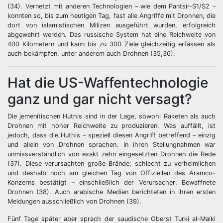
(34). Vernetzt mit anderen Technologien – wie dem Pantsir-S1/S2 –
konnten so, bis zum heutigen Tag, fast alle Angriffe mit Drohnen, die
dort von islamistischen Milizen ausgeführt wurden, erfolgreich
abgewehrt werden. Das russische System hat eine Reichweite von
400 Kilometern und kann bis zu 300 Ziele gleichzeitig erfassen als
auch bekämpfen, unter anderem auch Drohnen (35,36).
Hat die US-Waffentechnologie
ganz und gar nicht versagt?
Die jemenitischen Huthis sind in der Lage, sowohl Raketen als auch
Drohnen mit hoher Reichweite zu produzieren. Was auffällt, ist
jedoch, dass die Huthis – speziell diesen Angriff betreffend – einzig
und allein von Drohnen sprachen. In ihren Stellungnahmen war
unmissverständlich von exakt zehn eingesetzten Drohnen die Rede
(37). Diese verursachten große Brände; schlecht zu verheimlichen
und deshalb noch am gleichen Tag von Offiziellen des Aramco-
Konzerns bestätigt – einschließlich der Verursacher: Bewaffnete
Drohnen (38). Auch arabische Medien berichteten in ihren ersten
Meldungen ausschließlich von Drohnen (39).
Fünf Tage später aber sprach der saudische Oberst Turki al-Malki