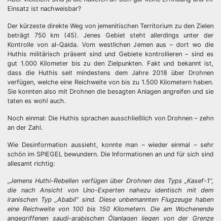
Einsatz ist nachweisbar?
Der kürzeste direkte Weg von jemenitischen Territorium zu den Zielen
beträgt 750 km (45). Jenes Gebiet steht allerdings unter der
Kontrolle von al-Qaida. Vom westlichen Jemen aus – dort wo die
Huthis militärisch präsent sind und Gebiete kontrollieren – sind es
gut 1.000 Kilometer bis zu den Zielpunkten. Fakt und bekannt ist,
dass die Huthis seit mindestens dem Jahre 2018 über Drohnen
verfügen, welche eine Reichweite von bis zu 1.500 Kilometern haben.
Sie konnten also mit Drohnen die besagten Anlagen angreifen und sie
taten es wohl auch.
Noch einmal: Die Huthis sprachen ausschließlich von Drohnen – zehn
an der Zahl.
Wie Desinformation aussieht, konnte man – wieder einmal – sehr
schön im SPIEGEL bewundern. Die Informationen an und für sich sind
allesamt richtig:
„
Jemens Huthi-Rebellen verfügen über Drohnen des Typs „Kasef-1“,
die nach Ansicht von Uno-Experten nahezu identisch mit dem
iranischen Typ „Ababil“ sind. Diese unbemannten Flugzeuge haben
eine Reichweite von 100 bis 150 Kilometern. Die am Wochenende
angegriffenen saudi-arabischen Ölanlagen liegen von der Grenze