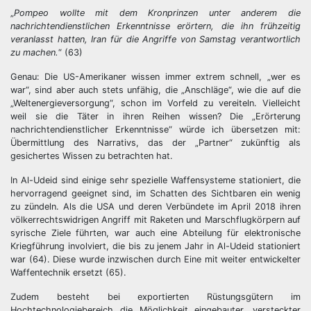
„
Pompeo wollte mit dem Kronprinzen unter anderem die
nachrichtendienstlichen Erkenntnisse erörtern, die ihn frühzeitig
veranlasst hatten, Iran für die Angriffe von Samstag verantwortlich
zu machen.
“ (63)
Genau: Die US-Amerikaner wissen immer extrem schnell, „wer es
war“, sind aber auch stets unfähig, die „Anschläge“, wie die auf die
„Weltenergieversorgung“, schon im Vorfeld zu vereiteln. Vielleicht
weil sie die Täter in ihren Reihen wissen? Die „Erörterung
nachrichtendienstlicher Erkenntnisse“ würde ich übersetzen mit:
Übermittlung des Narrativs, das der „Partner“ zukünftig als
gesichertes Wissen zu betrachten hat.
In Al-Udeid sind einige sehr spezielle Waffensysteme stationiert, die
hervorragend geeignet sind, im Schatten des Sichtbaren ein wenig
zu zündeln. Als die USA und deren Verbündete im April 2018 ihren
völkerrechtswidrigen Angriff mit Raketen und Marschflugkörpern auf
syrische Ziele führten, war auch eine Abteilung für elektronische
Kriegführung involviert, die bis zu jenem Jahr in Al-Udeid stationiert
war (64). Diese wurde inzwischen durch Eine mit weiter entwickelter
Waffentechnik ersetzt (65).
Zudem besteht bei exportierten Rüstungsgütern im
Hochtechnologiebereich die Möglichkeit eingebauter, versteckter