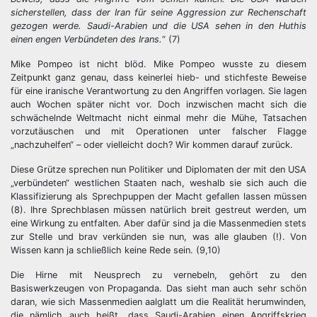
sicherstellen, dass der Iran für seine Aggression zur Rechenschaft
gezogen werde. Saudi-Arabien und die USA sehen in den Huthis
einen engen Verbündeten des Irans.
“ (7)
Mike Pompeo ist nicht blöd. Mike Pompeo wusste zu diesem
Zeitpunkt ganz genau, dass keinerlei hieb- und stichfeste Beweise
für eine iranische Verantwortung zu den Angriffen vorlagen. Sie lagen
auch Wochen später nicht vor. Doch inzwischen macht sich die
schwächelnde Weltmacht nicht einmal mehr die Mühe, Tatsachen
vorzutäuschen und mit Operationen unter falscher Flagge
„nachzuhelfen“ – oder vielleicht doch? Wir kommen darauf zurück.
Diese Grütze sprechen nun Politiker und Diplomaten der mit den USA
„verbündeten“ westlichen Staaten nach, weshalb sie sich auch die
Klassifizierung als Sprechpuppen der Macht gefallen lassen müssen
(8). Ihre Sprechblasen müssen natürlich breit gestreut werden, um
eine Wirkung zu entfalten. Aber dafür sind ja die Massenmedien stets
zur Stelle und brav verkünden sie nun, was alle glauben (!). Von
Wissen kann ja schließlich keine Rede sein. (9,10)
Die Hirne mit Neusprech zu vernebeln, gehört zu den
Basiswerkzeugen von Propaganda. Das sieht man auch sehr schön
daran, wie sich Massenmedien aalglatt um die Realität herumwinden,
die nämlich auch heißt, dass Saudi-Arabien einen Angriffskrieg