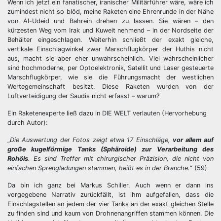
Wenn ich jetzt ein fanatischer, iranischer Militärführer wäre, wäre ich
zumindest nicht so blöd, meine Raketen eine Ehrenrunde in der Nähe
von Al-Udeid und Bahrein drehen zu lassen. Sie wären – den
kürzesten Weg vom Irak und Kuweit nehmend – in der Nordseite der
Behälter eingeschlagen. Weiterhin schließt der exakt gleiche,
vertikale Einschlagwinkel zwar Marschflugkörper der Huthis nicht
aus, macht sie aber eher unwahrscheinlich. Viel wahrscheinlicher
sind hochmoderne, per Optoelektronik, Satellit und Laser gesteuerte
Marschflugkörper, wie sie die Führungsmacht der westlichen
Wertegemeinschaft besitzt. Diese Raketen wurden von der
Luftverteidigung der Saudis nicht erfasst – warum?
Ein Raketenexperte ließ dazu in DIE WELT verlauten (Hervorhebung
durch Autor):
„
Die Auswertung der Fotos zeigt etwa 17 Einschläge,
vor allem auf
große kugelförmige Tanks (Sphäroide) zur Verarbeitung des
Rohöls
. Es sind Treffer mit chirurgischer Präzision, die nicht von
einfachen Sprengladungen stammen, heißt es in der Branche.
“ (59)
Da bin ich ganz bei Markus Schiller. Auch wenn er dann ins
vorgegebene Narrativ zurückfällt, ist ihm aufgefallen, dass die
Einschlagstellen an jedem der vier Tanks an der exakt gleichen Stelle
zu finden sind und kaum von Drohnenangriffen stammen können. Die