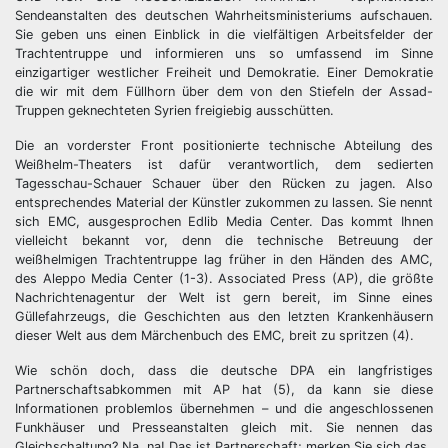
Sendeanstalten des deutschen Wahrheitsministeriums aufschauen.
Sie geben uns einen Einblick in die vielfältigen Arbeitsfelder der
Trachtentruppe und informieren uns so umfassend im Sinne
einzigartiger westlicher Freiheit und Demokratie. Einer Demokratie
die wir mit dem Füllhorn über dem von den Stiefeln der Assad-
Truppen geknechteten Syrien freigiebig ausschütten.
Die an vorderster Front positionierte technische Abteilung des
Weißhelm-Theaters ist dafür verantwortlich, dem sedierten
Tagesschau-Schauer Schauer über den Rücken zu jagen. Also
entsprechendes Material der Künstler zukommen zu lassen. Sie nennt
sich EMC, ausgesprochen Edlib Media Center. Das kommt Ihnen
vielleicht bekannt vor, denn die technische Betreuung der
weißhelmigen Trachtentruppe lag früher in den Händen des AMC,
des Aleppo Media Center (1-3). Associated Press (AP), die größte
Nachrichtenagentur der Welt ist gern bereit, im Sinne eines
Güllefahrzeugs, die Geschichten aus den letzten Krankenhäusern
dieser Welt aus dem Märchenbuch des EMC, breit zu spritzen (4).
Wie schön doch, dass die deutsche DPA ein langfristiges
Partnerschaftsabkommen mit AP hat (5), da kann sie diese
Informationen problemlos übernehmen – und die angeschlossenen
Funkhäuser und Presseanstalten gleich mit. Sie nennen das
Gleichschaltung? Na, na! Das ist Partnerschaft; merken Sie sich das.