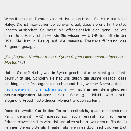
Wenn Ihnen das Theater zu derb ist, dann hören Sie bitte auf Nikki
Haley. Die ist inzwischen so schwer drauf, dass sie uns Ihr tiefstes
Inneres ausbreitet. So hasst sie offensichtlich sich genau so wie
ihren Job. Haley ist ja — wie Sie wissen — UN-Botschafterin der
USA. Sie hat in Bezug auf die neueste Theateraufführung das
Folgende gesagt:
„
Die jüngsten Nachrichten aus Syrien folgen einem beunruhigenden
Muster.
”
(7)
Haben Sie es? Nicht, was in Syrien geschieht oder nicht geschieht,
beunruhigt sie. Sondern sie hat uns durch die Blume gesagt, dass
sie längst die Propaganda durchschaut hat, welche Nachrichten —
nach denen wir uns richten sollen
— nach
immer dem gleichen
beunruhigenden Muster
strickt. Sehr gut, Nikki, wird doch!
Siegmund Freud hätte diesen Moment erleben sollen …
Dass die zweite Garde des Terroristenstadels, quasi der sendende
Part, genannt ARD-Tagesschau, auch einmal auf so einer
Erkenntniswelle reiten wird, ist uns allen sehr zu wünschen. Bis dahin
nehmen Sie es bitte als Theater, als (wenn es doch nicht so viel Blut