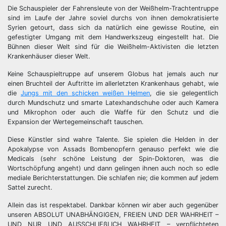
Die Schauspieler der Fahrensleute von der Weißhelm-Trachtentruppe
sind im Laufe der Jahre soviel durchs von ihnen demokratisierte
Syrien getourt, dass sich da natürlich eine gewisse Routine, ein
gefestigter Umgang mit dem Handwerkszeug eingestellt hat. Die
Bühnen dieser Welt sind für die Weißhelm-Aktivisten die letzten
Krankenhäuser dieser Welt.
Keine Schauspieltruppe auf unserem Globus hat jemals auch nur
einen Bruchteil der Auftritte im allerletzten Krankenhaus gehabt, wie
die
Jungs mit den schicken weißen Helmen
, die sie gelegentlich
durch Mundschutz und smarte Latexhandschuhe oder auch Kamera
und Mikrophon oder auch die Waffe für den Schutz und die
Expansion der Wertegemeinschaft tauschen.
Diese Künstler sind wahre Talente. Sie spielen die Helden in der
Apokalypse von Assads Bombenopfern genauso perfekt wie die
Medicals (sehr schöne Leistung der Spin-Doktoren, was die
Wortschöpfung angeht) und dann gelingen ihnen auch noch so edle
mediale Berichterstattungen. Die schlafen nie; die kommen auf jedem
Sattel zurecht.
Allein das ist respektabel. Dankbar können wir aber auch gegenüber
unseren ABSOLUT UNABHÄNGIGEN, FREIEN UND DER WAHRHEIT –
UND NUR UND AUSSCHLIEßLICH WAHRHEIT – verpflichteten