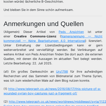
kosten würde) lächerliche B-Geschichten.
Und bleiben Sie in dem Sinne schön aufmerksam.
Anmerkungen und Quellen
(Allgemein) Dieser Artikel von
Peds Ansichten
ist unter
einer
Creative Commons-Lizenz
(
Namensnennung — Nicht
kommerziell — Keine Bearbeitungen 4.0 International
) lizenziert.
Unter Einhaltung der Lizenzbedingungen kann er gern
weiterverbreitet und vervielfältigt werden. Bei Verlinkungen auf
weitere Artikel von Peds Ansichten finden Sie dort auch die externen
Quellen, mit denen die Aussagen im aktuellen Text belegt werden.
Letzte Bearbeitung: 22. Juli 2025.
(a1) Ein großes Dankeschön an
Urs1798
für ihre aufwändigen
Recherchen und das Sammeln von Bildmaterial zum Thema Syrien,
was ich zum wiederholten Male auf dem Blog nutzen konnte.
(1)
http://www.telegraph.co.uk/news/2016/08/17/this-picture-of-a-
wounded-syrian-boy-captures-just-a-fragment-of/
(2)
http://www.telegraph.co.uk/news/worldnews/middleeast/syria/11