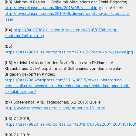
(b3) Mahmoud Raslan — Selfie mit Mitgliedern der Zenki-Brigaden;
http://lowerclassmag.com/files/2016/08/raslan1.jpg
; aus Artikel:
http://lowerclassmag.com/2016/08/die-enthauptung-des-abdullah-
issa/
(b4)
https://urs17982.files.wordpress.com/2016/07/abartige-
kindermc3b6rder.png
(b5)
https://urs17982.files.wordpress.com/2016/08/cpn0kb3wyaaxlye.jpg
(b6) Aktivist (Mitarbeiter des Ärzte-Teams von Dr.Hamza Al
Khatiebs aus Ost-Aleppo ) macht Selfie eines von den al-Zenki-
Brigaden geköpften Kindes;
https://urs1798.wordpress.com/2016/08/15/etwas-hintergrund-
ueber-volker-schwencks-kinderkehlendurchschneiderkumpane-fadi-
al-halabi-aleppo/
(b7) Screenshot; ARD-Tagesschau; 6.2.2018; Quelle:
http://www.tagesschau.de/ausland/un-syrien-131.html
(b8) 7.2.2018;
https://urs17982.files.wordpress.com/2018/01/15622601_20014511
(b9) 7.2.2018;