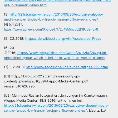
Syrian-hero-boy-appears-to-brave-sniper-fire-to-rescue-terrified-
girl-in-dramatic-video.html
(3)
http://21stcenturywire.com/2016/09/20/exclusive-aleppo-
media-centre-funded-by-french-foreign-office-eu-and-us/
(4) 5.4.2017;
https://www.apnews.com/0bbfce47f71c4955bc532f39c69ff3a8
(5) 7.2.2018;
https://de.wikipedia.org/wiki/Associated_Press
(6) 20
.7.2016;
https://www.theguardian.com/world/2016/jul/20/syrian-
opposition-group-which-killed-child-was-in-us-vetted-alliance
(7) 5.2.2018;
http://www.tagesschau.de/syrien-giftgas-139.html
(b1) http://i1.wp.com/21stcenturywire.com/wp-
content/uploads/2016/09/Aleppo-Media-Center.jpg?
resize=610%2C295
(b2) Mahmoud Raslan fotografiert den Jungen im Krankenwagen;
Aleppo Media Center; 18.8.2016; entnommen bei:
http://21stcenturywire.com/2016/09/20/exclusive-aleppo-media-
centre-funded-by-french-foreign-office-eu-and-us/
; Lizenz: k.A.