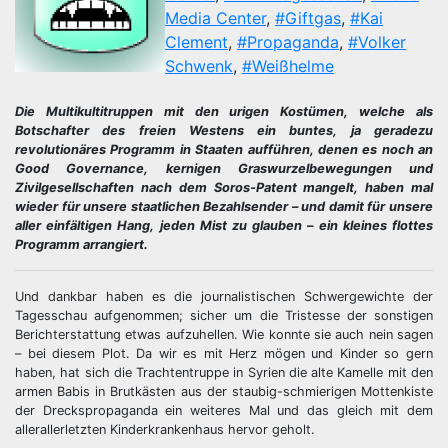
Media Center
,
#Giftgas
,
#Kai
Clement
,
#Propaganda
,
#Volker
Schwenk
,
#Weißhelme
Die Multikultitruppen mit den urigen Kostümen, welche als
Botschafter des freien Westens ein buntes, ja geradezu
revolutionäres Programm in Staaten aufführen, denen es noch an
Good Governance, kernigen Graswurzelbewegungen und
Zivilgesellschaften nach dem Soros-Patent mangelt, haben mal
wieder für unsere staatlichen Bezahlsender – und damit für unsere
aller einfältigen Hang, jeden Mist zu glauben – ein kleines flottes
Programm arrangiert.
Und dankbar haben es die journalistischen Schwergewichte der
Tagesschau aufgenommen; sicher um die Tristesse der sonstigen
Berichterstattung etwas aufzuhellen. Wie konnte sie auch nein sagen
– bei diesem Plot. Da wir es mit Herz mögen und Kinder so gern
haben, hat sich die Trachtentruppe in Syrien die alte Kamelle mit den
armen Babis in Brutkästen aus der staubig-schmierigen Mottenkiste
der Dreckspropaganda ein weiteres Mal und das gleich mit dem
allerallerletzten Kinderkrankenhaus hervor geholt.