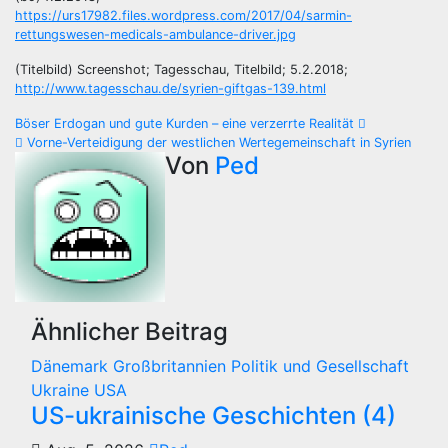
https://urs17982.files.wordpress.com/2017/04/sarmin-
rettungswesen-medicals-ambulance-driver.jpg
(Titelbild) Screenshot; Tagesschau, Titelbild; 5.2.2018;
http://www.tagesschau.de/syrien-giftgas-139.html
Beitragsnavigation
Böser Erdogan und gute Kurden – eine verzerrte Realität
Vorne-Verteidigung der westlichen Wertegemeinschaft in Syrien
Von
Ped
Ähnlicher Beitrag
Dänemark
Großbritannien
Politik und Gesellschaft
Ukraine
USA
US-ukrainische Geschichten (4)