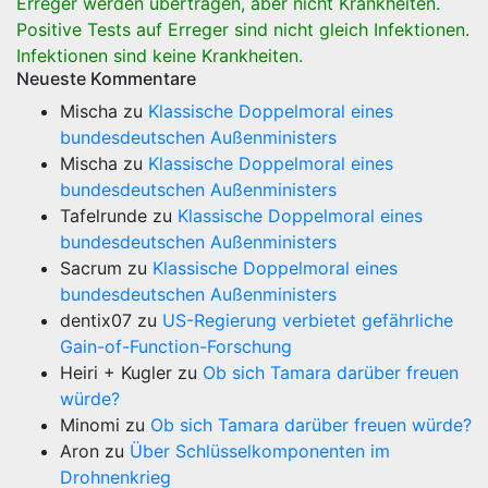
Erreger werden übertragen, aber nicht Krankheiten.
Positive Tests auf Erreger sind nicht gleich Infektionen.
Infektionen sind keine Krankheiten.
Neueste Kommentare
Mischa
zu
Klassische Doppelmoral eines
bundesdeutschen Außenministers
Mischa
zu
Klassische Doppelmoral eines
bundesdeutschen Außenministers
Tafelrunde
zu
Klassische Doppelmoral eines
bundesdeutschen Außenministers
Sacrum
zu
Klassische Doppelmoral eines
bundesdeutschen Außenministers
dentix07
zu
US-Regierung verbietet gefährliche
Gain-of-Function-Forschung
Heiri + Kugler
zu
Ob sich Tamara darüber freuen
würde?
Minomi
zu
Ob sich Tamara darüber freuen würde?
Aron
zu
Über Schlüsselkomponenten im
Drohnenkrieg