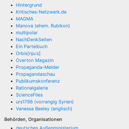
Hintergrund
Kritisches-Netzwerk.de
MAGMA
Manova (ehem. Rubikon)
multipolar
NachDenkSeiten
Ein Parteibuch
Orbis[nju:s]
Overton Magazin
Propaganda-Melder
Propagandaschau
Publikumskonferenz
Rationalgalerie
ScienceFiles
urs1798 (vorrangig Syrien)
Vanessa Beeley (englisch)
Behörden, Organisationen
deutsches Außenministerium