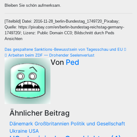
Bleiben Sie schön aufmerksam.
[Titelbild] Datei: 2016-11-28_berlin-Bundestag_1749720_Pixabay;
Quelle: https://pixabay.com/en/berlin-bundestag-reichstag-germany-
1749720/; Lizenz: Public Domain CC0; Bildschnitt durch Peds
Ansichten
Beitragsnavigation
Das gespaltene Sanktions-Bewusstsein von Tagesschau und EU
Arbeiten beim ZDF — Drohender Seelenverlust
Von
Ped
Ähnlicher Beitrag
Dänemark
Großbritannien
Politik und Gesellschaft
Ukraine
USA